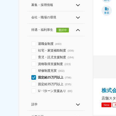
募集・採用情報
事業
会社・職場の環境
待遇・福利厚生
選択中
退職金制度
(
493
)
社宅・家賃補助制度
(
338
)
育児・託児支援制度
(
164
)
資格取得支援制度
(
223
)
研修制度充実
(
302
)
固定給25万円以上
(
756
)
固定給35万円以上
(
235
)
株式会
U・Iターン支援あり
(
86
)
店舗スタ
語学
New