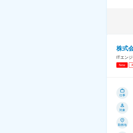
株式
ITエン
New
仕事
対象
勤務地