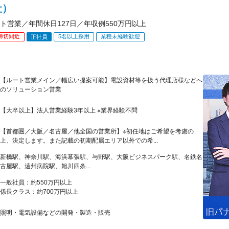
社）
ト営業／年間休日127日／年収例550万円以上
締切間近
5名以上採用
業種未経験歓迎
正社員
【ルート営業メイン／幅広い提案可能】電設資材等を扱う代理店様などへ
のソリューション営業
【大卒以上】法人営業経験3年以上 ※業界経験不問
【首都圏／大阪／名古屋／他全国の営業所】※初任地はご希望を考慮の
上、決定します。また記載の初期配属エリア以外での希...
新橋駅、神奈川駅、海浜幕張駅、与野駅、大阪ビジネスパーク駅、名鉄名
古屋駅、遠州病院駅、旭川四条...
一般社員：約550万円以上
係長クラス：約700万円以上
照明・電気設備などの開発・製造・販売