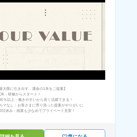
最大限に引き出す、運命の1本をご提案】
OK：研修からスタート！
90％以上：働きやすいから長く活躍できる！
ルマなし：お客さまに寄り添った提案がやりがいに
10日休み：残業も少なめでプライベート充実！
詳細を見る
気になる