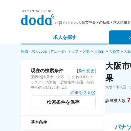
大阪市中央区の転職・求人情報を
求人を探す
詳細条件から探す
エージェ
転職・求人doda（デューダ）トップ
関西
大阪府
大阪市
大阪
大阪市
新着求人から探す
スカウト
[
]
現在の検索条件
条件変更
果
[勤務地]大阪市中央区 [こだわり条件ピ
求人特集から探す
パートナ
ックアップ]新着 [詳細条件](待遇・福利
大阪市中央区（
厚生)固定給25万円以上
詳細を見る
7
該当求人数
検索条件を保存
基本条件
パナ