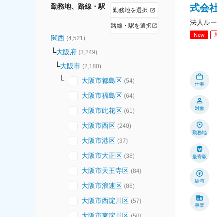
勤務地、路線・駅
式会
勤務地を選択
法人ルー
路線・駅を選択
New
関西
(
4,521
)
大阪府
(
3,249
)
大阪市
(
2,180
)
大阪市都島区
(
54
)
仕事
大阪市福島区
(
64
)
対象
大阪市此花区
(
61
)
大阪市西区
(
240
)
勤務地
大阪市港区
(
37
)
大阪市大正区
(
38
)
最寄駅
大阪市天王寺区
(
84
)
給与
大阪市浪速区
(
86
)
大阪市西淀川区
(
57
)
事業
大阪市東淀川区
(
50
)