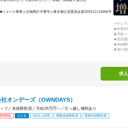
年収3500万円／月収290万円～／30歳／未経験中途入社
■リユース事業≪古物商許可番号≫東京都公安委員会第305512116986号
ーテレア
★年収5
★月給＋
★完全週
★未経験
★直行直
求人
社オンデーズ（OWNDAYS）
ッフ／未経験歓迎／月給28万円～／引っ越し補助あり
締切間近
5名以上採用
職種未経験歓迎
業種未経験歓迎
正社員