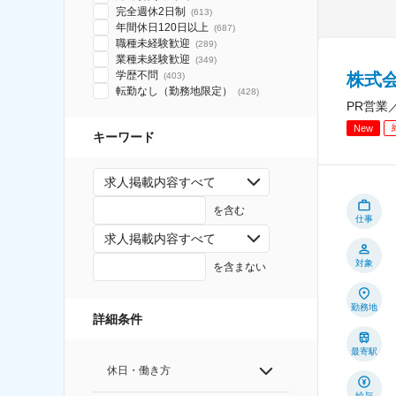
完全週休2日制
(
613
)
年間休日120日以上
(
687
)
職種未経験歓迎
(
289
)
業種未経験歓迎
(
349
)
学歴不問
株式
(
403
)
転勤なし（勤務地限定）
(
428
)
PR営業
New
キーワード
求人掲載内容すべて
を含む
仕事
求人掲載内容すべて
対象
を含まない
勤務地
詳細条件
最寄駅
休日・働き方
給与