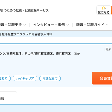
害者のための転職・就職支援サービス
気になる
転職・就職支援
インタビュー・事例
転職・就職ガイド
会社博報堂プロダクツの障害者求人詳細
流れ
身体障害のある方への支援
転職成功ストーリー
LGBTQ当事者の方の転職支援
障害者採用の基
ザー紹介
精神・発達障害のある方への支援
企業インタビュー
時短勤務の方の転職支援
転職・就職ノウ
[更
クツ/事務系職種、その他/東京都江東区、東京都港区 ほか
リングとは
知的障害の方への支援
地方の転職・就職支援
セルフチェック
点
新卒学生のための就活支援
リスキリングサービス
マンガでわかる
の強み
ハイキャリア転職エージェント
会員登
度あり
ハイキャリア
電話配慮可
情報