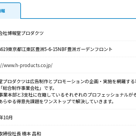
情報
会社博報堂プロダクツ
8619
東京都江東区豊洲5-6-15
NBF豊洲ガーデンフロント
://www.h-products.co.jp/
堂プロダクツは広告制作とプロモーションの企画・実施を網羅する
「総合制作事業会社」です。
の事業本部と3支社に在籍しているそれぞれのプロフェッショナルが
あらゆる得意先課題をワンストップで解決していきます。
5年10月
取締役社長
橋本 昌和