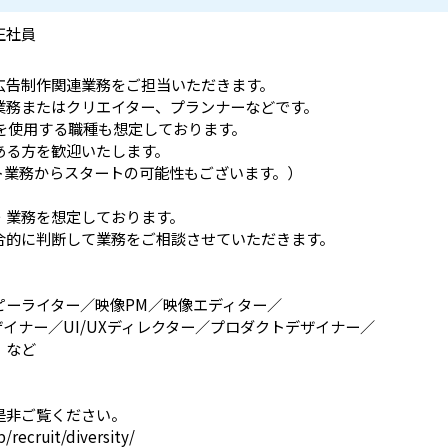
正社員
広告制作関連業務をご担当いただきます。
業務またはクリエイター、プランナーなどです。
hopなどを使用する職種も想定しております。
ある方を歓迎いたします。
ト業務からスタートの可能性もございます。）
・業務を想定しております。
合的に判断して業務をご相談させていただきます。
ピーライター／映像PM／映像エディター／
ザイナー／UI/UXディレクター／プロダクトデザイナー／
 など
是非ご覧ください。
/recruit/diversity/