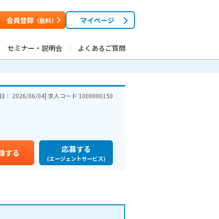
会員登録
マイページ
（無料）
セミナー・説明会
よくあるご質問
本
ハウ
新日：
2026/06/04
] 求人コード
1000000150
！障害者雇用
応募する
録する
(エージェントサービス)