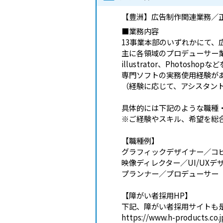
【豊洲】広告制作関連業務／
■業務内容
13事業本部のいずれかにて、
主に各領域のプロデューサー
illustrator、Photos
専門ソフトの実務使用経験が
（経験に応じて、アシスタン
具体的には下記のような職種
※ご経験やスキル、希望を総
【職種例】
グラフィックデザイナー／コ
映像ディレクター／UI/UXデ
プランナー／プロデューサー
【障がい者採用HP】
下記、障がい者採用サイトも
https://www.h-products.co.jp