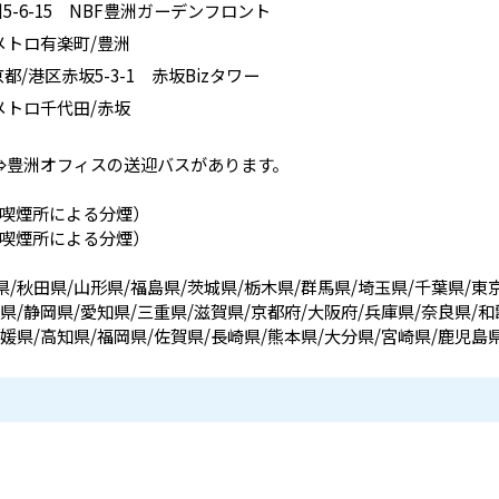
5-6-15 NBF豊洲ガーデンフロント
メトロ有楽町/豊洲
都/港区赤坂5-3-1 赤坂Bizタワー
メトロ千代田/赤坂
豊洲オフィスの送迎バスがあります。​
喫煙所による分煙）
喫煙所による分煙）
/秋田県/山形県/福島県/茨城県/栃木県/群馬県/埼玉県/千葉県/東
県/静岡県/愛知県/三重県/滋賀県/京都府/大阪府/兵庫県/奈良県/和
愛媛県/高知県/福岡県/佐賀県/長崎県/熊本県/大分県/宮崎県/鹿児島