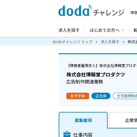
障
求人を探す
はじめての方へ
dodaチャレンジ トップ
求人を探す
株式
転職・就職までの
キャリアアドバイ
【障害者雇用求人】株式会社博報堂プロダ
キャリアカウンセ
株式会社博報堂プロダクツ
カウンセリング拠
広告制作関連業務
dodaチャレンジ
おすすめ
正社員
在宅勤務制
メッセージ
募集要項
企業
仕事内容