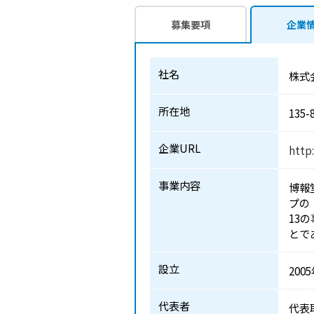
募集要項
企業
社名
株式
所在地
135-
企業URL
http
事業内容
博報
プの
13
とで
設立
200
代表者
代表