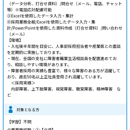
（データ分析、打合せ資料）/問合せ（メール、電話、チャット
等）※電話応対配慮可能
③Excelを使用したデータ入力・集計
④採用業務全般/Excelを使用したデータ入力・集
計/PowerPointを使用した資料作成（打合せ資料）/問い合わせ
（メール）
【環境】
・入社後半年間を目安に、人事部採用担当者や産業医との面談
を定期的に実施しております。
・現在、全国の支社に障害者職業生活相談員を配置進めてお
り、相談しやすい環境があります。
・障害者採用の実績も豊富で、様々な障害のある方が活躍して
おり、過去50名以上正社員登用され活躍しています。
＜採用実績＞
内部障害、上下肢障害、視覚障害、聴覚障害、精神障害 な
ど
対象となる方
【学歴】
不問
必要業務経験：①【必須】