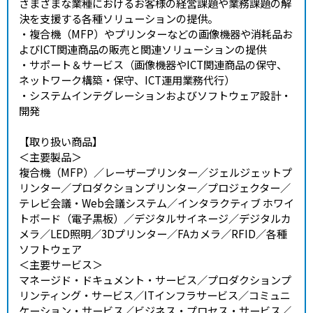
さまざまな業種におけるお客様の経営課題や業務課題の解
決を支援する各種ソリューションの提供。
・複合機（MFP）やプリンターなどの画像機器や消耗品お
よびICT関連商品の販売と関連ソリューションの提供
・サポート＆サービス（画像機器やICT関連商品の保守、
ネットワーク構築・保守、ICT運用業務代行）
・システムインテグレーションおよびソフトウェア設計・
開発
【取り扱い商品】
＜主要製品＞
複合機（MFP）／レーザープリンター／ジェルジェットプ
リンター／プロダクションプリンター／プロジェクター／
テレビ会議・Web会議システム／インタラクティブ ホワイ
トボード（電子黒板）／デジタルサイネージ／デジタルカ
メラ／LED照明／3Dプリンター／FAカメラ／RFID／各種
ソフトウェア
＜主要サービス＞
マネージド・ドキュメント・サービス／プロダクションプ
リンティング・サービス／ITインフラサービス／コミュニ
ケーション・サービス／ビジネス・プロセス・サービス／