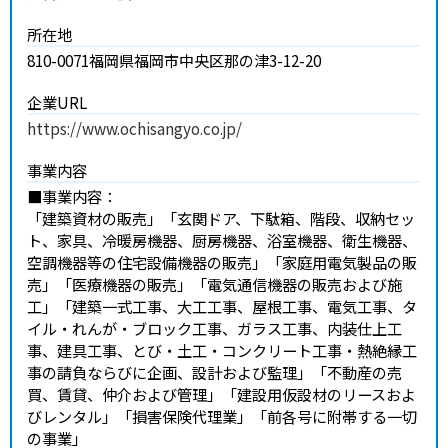
所在地
810-0071
福岡県福岡市中央区那の津3-12-20
企業URL
https://www.ochisangyo.co.jp/
事業内容
■事業内容：
「建築資材の販売」「玄関ドア、下駄箱、階段、収納セッ
ト、家具、冷暖房機器、厨房機器、浴室機器、衛生機器、
空調機器等の住宅設備機器の販売」「家庭用電気製品の販
売」「医療機器の販売」「電気通信機器の販売および施
工」「建築一式工事、大工工事、屋根工事、電気工事、タ
イル・れんが・ブロック工事、ガラス工事、内装仕上工
事、建具工事、とび・土工・コンクリート工事・熱絶縁工
事の請負ならびに企画、設計および監理」「不動産の売
買、賃貸、仲介および管理」「建設用仮設材のリースおよ
びレンタル」「損害保険代理業」「前各号に附帯する一切
の事業」