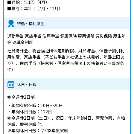
■昇給：年1回（4月）
■賞与：年2回（7月・12月）
待遇・福利厚生
通勤手当 家族手当 住居手当 健康保険 雇用保険 労災保険 厚生年
金 退職金制度
社員持株会、総合福祉団体定期保険、財形貯蓄、保養所割引利
用制度、家族手当（子ども手当※社保上の扶養者、年齢上限あ
り）、住居手当（持家者・借家者※税法上の扶養者いる事が条
件）
休日・休暇
完全週休2日制
・年間有給休暇：10日～20日
・年間休日日数：122日
完全週休2日制（土日）、祝日、年末年始4日、育児休暇、有給
休暇、慶弔休暇 他
※年間休日日数：令和8年度実績