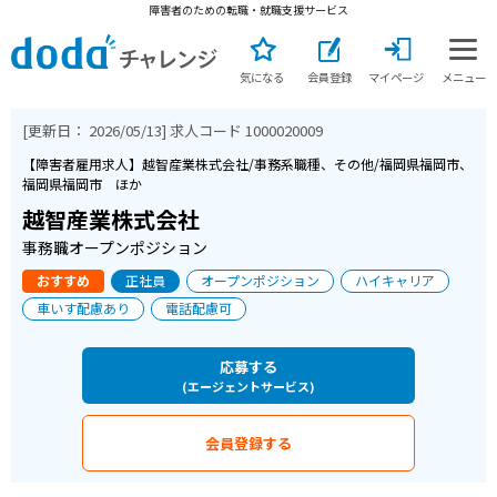
障害者のための転職・就職支援サービス
気になる
会員登録
マイページ
メニュー
[更新日：
2026/05/13
] 求人コード
1000020009
【障害者雇用求人】越智産業株式会社/事務系職種、その他/福岡県福岡市、
福岡県福岡市 ほか
越智産業株式会社
事務職オープンポジション
おすすめ
正社員
オープンポジション
ハイキャリア
車いす配慮あり
電話配慮可
応募する
(エージェントサービス)
会員登録する