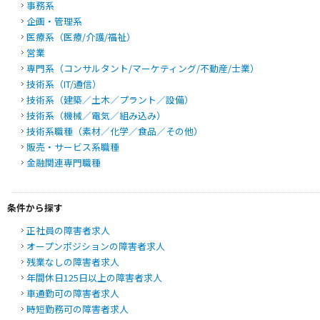
事務系
企画・管理系
医療系（医療/介護/福祉）
営業
専門系（コンサルタント/マーケティング/不動産/士業）
技術系（IT/通信）
技術系（建築／土木／プラント／設備）
技術系（機械／電気／組み込み）
技術系職種（素材／化学／食品／その他）
販売・サービス系職種
金融関連専門職種
条件から探す
正社員の障害者求人
オープンポジション
の障害者求人
残業なし
の障害者求人
年間休日125日以上
の障害者求人
車通勤可
の障害者求人
時短勤務可
の障害者求人