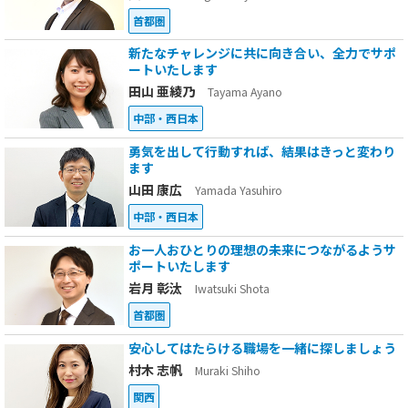
首都圏
新たなチャレンジに共に向き合い、全力でサポ
ートいたします
田山 亜綾乃
Tayama Ayano
中部・西日本
勇気を出して行動すれば、結果はきっと変わり
ます
山田 康広
Yamada Yasuhiro
中部・西日本
お一人おひとりの理想の未来につながるようサ
ポートいたします
岩月 彰汰
Iwatsuki Shota
首都圏
安心してはたらける職場を一緒に探しましょう
村木 志帆
Muraki Shiho
関西