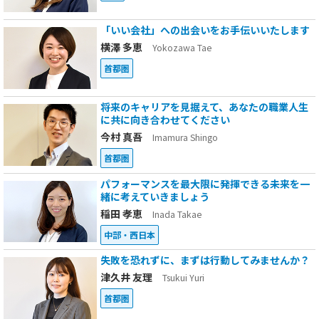
「いい会社」への出会いをお手伝いいたします
横澤 多恵
Yokozawa Tae
首都圏
将来のキャリアを見据えて、あなたの職業人生
に共に向き合わせてください
今村 真吾
Imamura Shingo
首都圏
パフォーマンスを最大限に発揮できる未来を一
緒に考えていきましょう
稲田 孝恵
Inada Takae
中部・西日本
失敗を恐れずに、まずは行動してみませんか？
津久井 友理
Tsukui Yuri
首都圏