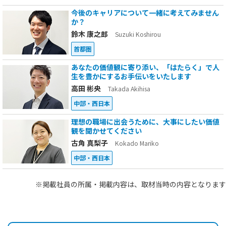
今後のキャリアについて一緒に考えてみません
か？
鈴木 康之郎
Suzuki Koshirou
首都圏
あなたの価値観に寄り添い、「はたらく」で人
生を豊かにするお手伝いをいたします
高田 彬央
Takada Akihisa
中部・西日本
理想の職場に出会うために、大事にしたい価値
観を聞かせてください
古角 真梨子
Kokado Mariko
中部・西日本
※掲載社員の所属・掲載内容は、取材当時の内容となります