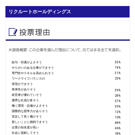
リクルートホールディングス
給与・待遇がよさそう
55
%
やりがいのある仕事ができそう
74
%
専門性やスキルを高められそう
31
%
ワークライフバランスの
29
%
実現ができそう
将来性がありそう
39
%
経営者が優れていそう
28
%
優秀な社員が多そう
57
%
働く環境・設備がよさそう
39
%
国際的な競争力がありそう
12
%
安定して長く働けそう
10
%
新しいことに挑戦できそう
48
%
企業の知名度が高い
46
%
社会に貢献してそう
18
%