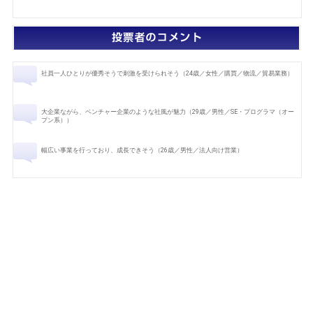
社員一人ひとりが優秀そうで刺激を受けられそう（24歳／女性／購買／物流／貿易業務）
大企業ながら、ベンチャー企業のような社風が魅力（29歳／男性／SE・プログラマ（オー
プン系））
幅広い事業を行っており、成長できそう（26歳／男性／法人向け営業）