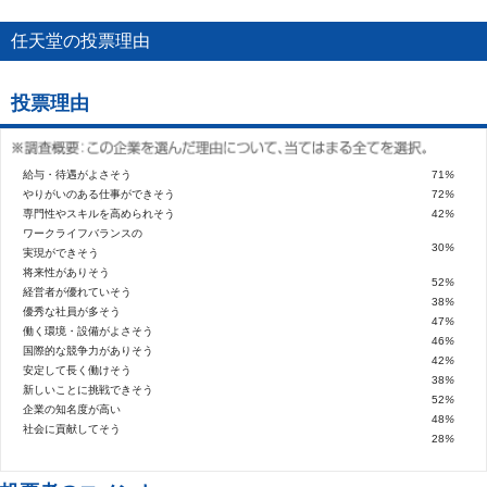
任天堂の投票理由
投票理由
給与・待遇がよさそう
71
%
やりがいのある仕事ができそう
72
%
専門性やスキルを高められそう
42
%
ワークライフバランスの
30
%
実現ができそう
将来性がありそう
52
%
経営者が優れていそう
38
%
優秀な社員が多そう
47
%
働く環境・設備がよさそう
46
%
国際的な競争力がありそう
42
%
安定して長く働けそう
38
%
新しいことに挑戦できそう
52
%
企業の知名度が高い
48
%
社会に貢献してそう
28
%