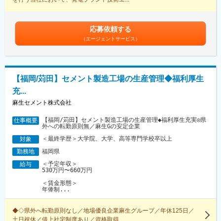
応募依頼する
（エージェントサービス）
【福岡/苅田】セメント製造工場の生産管理◆福利厚生
充...
麻生セメント株式会社
【福岡/苅田】セメント製造工場の生産管理◆福利厚生充実◎県
仕事概要
外への転勤原則無／麻生Gの安定企業
＜最終学歴＞大学院、大学、高等専門学校卒以上
対象
福岡県
勤務地
＜予定年収＞
給与
530万円〜660万円
＜賃金形態＞
年俸制...
◆◇県外へ転勤原則なし／地場優良企業麻生グループ／年休125日／
土日祝休／借上社宅制度あり／資格取得...