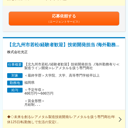
応募依頼する
（エージェントサービス）
【北九州市若松/経験者歓迎】技術開発担当 /海外勤務...
株式会社光正
【北九州市若松/経験者歓迎】技術開発担当 /海外勤務有り≪
仕事概要
製造ライン開発≫レアメタルを扱う専門商社
＜最終学歴＞大学院、大学、高等専門学校卒以上
対象
福岡県
勤務地
＜予定年収＞
給与
400万円〜600万円
＜賃金形態＞
月給制...
◆◇未来を創るレアメタル製造技術開発/レアメタルを扱う専門商社/年
休125日/転勤無しで生活の安定/...