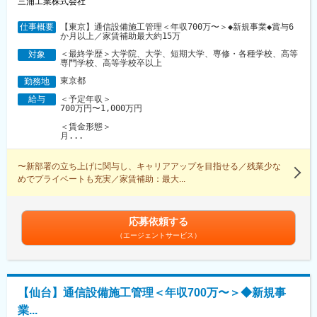
三浦工業株式会社
【東京】通信設備施工管理＜年収700万〜＞◆新規事業◆賞与6
仕事概要
か月以上／家賃補助最大約15万
＜最終学歴＞大学院、大学、短期大学、専修・各種学校、高等
対象
専門学校、高等学校卒以上
東京都
勤務地
＜予定年収＞
給与
700万円〜1,000万円
＜賃金形態＞
月...
〜新部署の立ち上げに関与し、キャリアアップを目指せる／残業少な
めでプライベートも充実／家賃補助：最大...
応募依頼する
（エージェントサービス）
【仙台】通信設備施工管理＜年収700万〜＞◆新規事
業...