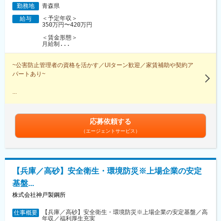
青森県
勤務地
＜予定年収＞
給与
350万円〜420万円
＜賃金形態＞
月給制...
~公害防止管理者の資格を活かす／UIターン歓迎／家賃補助や契約ア
パートあり~
...
応募依頼する
（エージェントサービス）
【兵庫／高砂】安全衛生・環境防災※上場企業の安定
基盤...
株式会社神戸製鋼所
【兵庫／高砂】安全衛生・環境防災※上場企業の安定基盤／高
仕事概要
年収／福利厚生充実