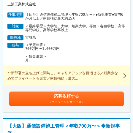
三浦工業株式会社
【仙台】通信設備施工管理＜年収700万〜＞◆新規事業◆賞与6
仕事概要
か月以上／家賃補助最大約15万
＜最終学歴＞大学院、大学、短期大学、専修・各種学校、高等
対象
専門学校、高等学校卒以上
宮城県
勤務地
＜予定年収＞
給与
700万円〜1,000万円
＜賃金形態＞
月...
〜新部署の立ち上げに関与し、キャリアアップを目指せる／残業少な
めでプライベートも充実／家賃補助：最大...
応募依頼する
（エージェントサービス）
【大阪】通信設備施工管理＜年収700万〜＞◆新規事