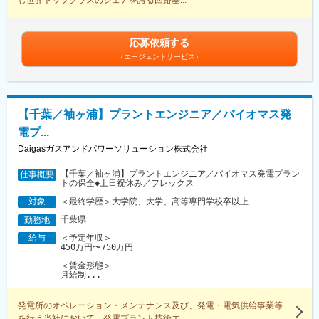
応募依頼する
（エージェントサービス）
【千葉／袖ヶ浦】プラントエンジニア／バイオマス発
電プ...
Daigasガスアンドパワーソリューション株式会社
【千葉／袖ヶ浦】プラントエンジニア／バイオマス発電プラン
仕事概要
トの保全◆土日祝休み／フレックス
＜最終学歴＞大学院、大学、高等専門学校卒以上
対象
千葉県
勤務地
＜予定年収＞
給与
450万円〜750万円
＜賃金形態＞
月給制...
発電所のオペレーション・メンテナンス及び、発電・電気供給事業等
を行う当社において、発電プラント技術エ...