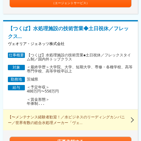
（エージェントサービス）
【つくば】水処理施設の技術営業◆土日祝休／フレッ
クス...
ヴェオリア・ジェネッツ株式会社
【つくば】水処理施設の技術営業◆土日祝休／フレックスタイ
仕事概要
ム制／国内外トップクラス
＜最終学歴＞大学院、大学、短期大学、専修・各種学校、高等
対象
専門学校、高等学校卒以上
茨城県
勤務地
＜予定年収＞
給与
400万円〜550万円
＜賃金形態＞
年俸制...
【〜メンテナンス経験者歓迎！／水ビジネスのリーディングカンパニ
ー／世界有数の総合水処理メーカー「ヴェ...