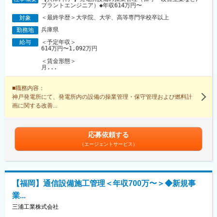
プラントエンジニア）◆年収614万円〜
＜最終学歴＞大学院、大学、高等専門学校卒以上
対象
兵庫県
勤務地
＜予定年収＞
給与
614万円〜1,092万円
＜賃金形態＞
月...
■職務内容：
神戸発電所にて、発電所内の設備の操業管理・保守管理および燃料計
画に関する改善...
応募依頼する
（エージェントサービス）
【福岡】通信設備施工管理＜年収700万〜＞◆新規事
業...
三浦工業株式会社