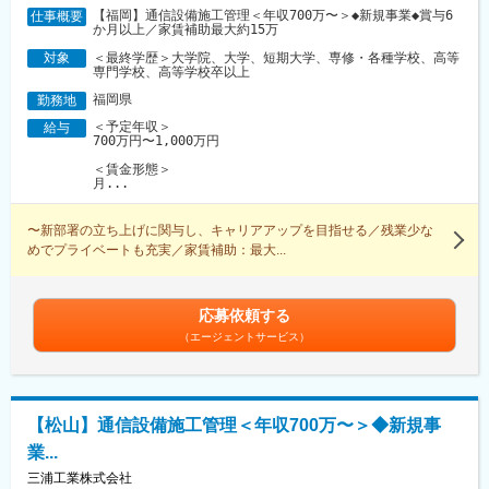
【福岡】通信設備施工管理＜年収700万〜＞◆新規事業◆賞与6
仕事概要
か月以上／家賃補助最大約15万
＜最終学歴＞大学院、大学、短期大学、専修・各種学校、高等
対象
専門学校、高等学校卒以上
福岡県
勤務地
＜予定年収＞
給与
700万円〜1,000万円
＜賃金形態＞
月...
〜新部署の立ち上げに関与し、キャリアアップを目指せる／残業少な
めでプライベートも充実／家賃補助：最大...
応募依頼する
（エージェントサービス）
【松山】通信設備施工管理＜年収700万〜＞◆新規事
業...
三浦工業株式会社