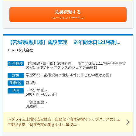
応募依頼する
（エージェントサービス）
【宮城県/黒川郡】施設管理 ※年間休日121/福利...
ＣＫＤ株式会社
【宮城県/黒川郡】施設管理 　※年間休日121/福利厚生充実
仕事概要
の安定企業/トップクラスのシェア製品多数
学歴不問（必須資格の受験条件に準じた学歴が必要）
対象
宮城県
勤務地
＜予定年収＞
給与
500万円〜650万円
＜賃金形態＞
月給制...
〜プライム上場で安定性◎／自動化・流体制御でトップクラスのシェ
ア製品多数／制度充実の働きやすい環境◎...