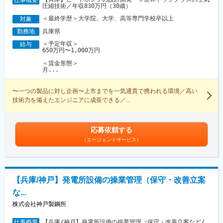
圧縮技術／年収830万円（30歳）
＜最終学歴＞大学院、大学、高等専門学校卒以上
対象
兵庫県
勤務地
＜予定年収＞
給与
650万円〜1,000万円
＜賃金形態＞
月...
〜一つの製品に対し企画〜上市までを一気通貫で携われる環境／高い
技術力を備えたエンジニアに成長できる／...
応募依頼する
（エージェントサービス）
【兵庫/神戸】発電所設備の操業管理（保守・改善立案
な...
株式会社神戸製鋼所
【兵庫/神戸】発電所設備の操業管理（保守・改善立案など/
仕事概要