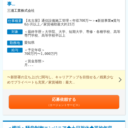
事...
三浦工業株式会社
【名古屋】通信設備施工管理＜年収700万〜＞◆新規事業◆賞与
仕事概要
6か月以上／家賃補助最大約15万
＜最終学歴＞大学院、大学、短期大学、専修・各種学校、高等
対象
専門学校、高等学校卒以上
愛知県
勤務地
＜予定年収＞
給与
700万円〜1,000万円
＜賃金形態＞
月...
〜新部署の立ち上げに関与し、キャリアアップを目指せる／残業少な
めでプライベートも充実／家賃補助：最大...
応募依頼する
（エージェントサービス）