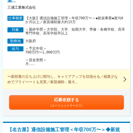
業...
三浦工業株式会社
【大阪】通信設備施工管理＜年収700万〜＞◆新規事業◆賞与6
仕事概要
か月以上／家賃補助最大約15万
＜最終学歴＞大学院、大学、短期大学、専修・各種学校、高等
対象
専門学校、高等学校卒以上
大阪府
勤務地
＜予定年収＞
給与
700万円〜1,000万円
＜賃金形態＞
月...
〜新部署の立ち上げに関与し、キャリアアップを目指せる／残業少な
めでプライベートも充実／家賃補助：最大...
応募依頼する
（エージェントサービス）
【名古屋】通信設備施工管理＜年収700万〜＞◆新規