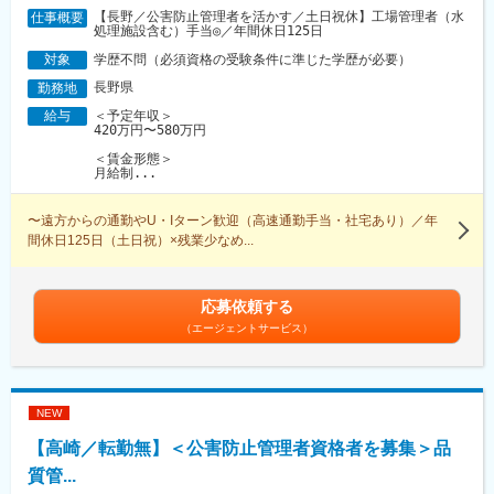
【長野／公害防止管理者を活かす／土日祝休】工場管理者（水
仕事概要
処理施設含む）手当◎／年間休日125日
学歴不問（必須資格の受験条件に準じた学歴が必要）
対象
長野県
勤務地
＜予定年収＞
給与
420万円〜580万円
＜賃金形態＞
月給制...
〜遠方からの通勤やU・Iターン歓迎（高速通勤手当・社宅あり）／年
間休日125日（土日祝）×残業少なめ...
応募依頼する
（エージェントサービス）
NEW
【高崎／転勤無】＜公害防止管理者資格者を募集＞品
質管...