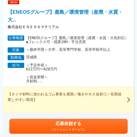
NEW
【ENEOSグループ】鹿島／環境管理（産廃・水質・
大...
株式会社ＥＮＥＯＳマテリアル
【ENEOSグループ】鹿島／環境管理（産廃・水質・大気対応）
仕事概要
◆フレックス可・残業20H・手当充実
＜最終学歴＞大学、高等専門学校、高等学校卒以上
対象
茨城県
勤務地
＜予定年収＞
給与
622万円〜828万円
＜賃金形態＞
月給制...
【タイヤ材料に使われるゴム事業を展開／働きやすさ抜群◎／長期就
業しやすい環境】
応募依頼する
（エージェントサービス）