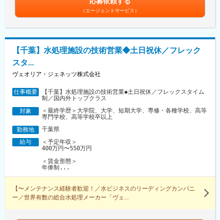
応募依頼する
（エージェントサービス）
【千葉】水処理施設の技術営業◆土日祝休／フレック
スタ...
ヴェオリア・ジェネッツ株式会社
【千葉】水処理施設の技術営業◆土日祝休／フレックスタイム
仕事概要
制／国内外トップクラス
＜最終学歴＞大学院、大学、短期大学、専修・各種学校、高等
対象
専門学校、高等学校卒以上
千葉県
勤務地
＜予定年収＞
給与
400万円〜550万円
＜賃金形態＞
年俸制...
【〜メンテナンス経験者歓迎！／水ビジネスのリーディングカンパニ
ー／世界有数の総合水処理メーカー「ヴェ...