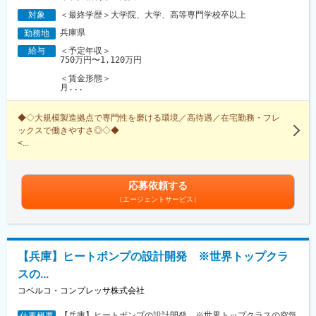
＜最終学歴＞大学院、大学、高等専門学校卒以上
対象
兵庫県
勤務地
＜予定年収＞
給与
750万円〜1,120万円
＜賃金形態＞
月...
◆◇大規模製造拠点で専門性を磨ける環境／高待遇／在宅勤務・フレ
ックスで働きやすさ◎◇◆
<...
応募依頼する
（エージェントサービス）
【兵庫】ヒートポンプの設計開発 ※世界トップクラ
スの...
コベルコ・コンプレッサ株式会社
【兵庫】ヒートポンプの設計開発　※世界トップクラスの空気
仕事概要