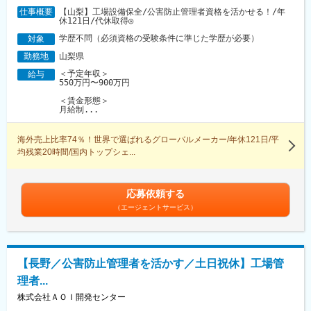
【山梨】工場設備保全/公害防止管理者資格を活かせる！/年
仕事概要
休121日/代休取得◎
学歴不問（必須資格の受験条件に準じた学歴が必要）
対象
山梨県
勤務地
＜予定年収＞
給与
550万円〜900万円
＜賃金形態＞
月給制...
海外売上比率74％！世界で選ばれるグローバルメーカー/年休121日/平
均残業20時間/国内トップシェ...
応募依頼する
（エージェントサービス）
【長野／公害防止管理者を活かす／土日祝休】工場管
理者...
株式会社ＡＯＩ開発センター