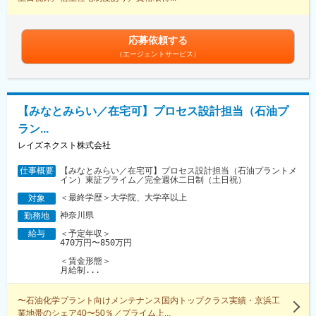
応募依頼する
（エージェントサービス）
【みなとみらい／在宅可】プロセス設計担当（石油プ
ラン...
レイズネクスト株式会社
【みなとみらい／在宅可】プロセス設計担当（石油プラントメ
仕事概要
イン）東証プライム／完全週休二日制（土日祝）
＜最終学歴＞大学院、大学卒以上
対象
神奈川県
勤務地
＜予定年収＞
給与
470万円〜850万円
＜賃金形態＞
月給制...
〜石油化学プラント向けメンテナンス国内トップクラス実績・京浜工
業地帯のシェア40〜50％／プライム上...