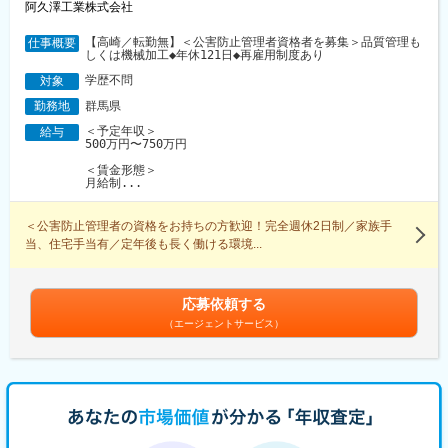
阿久澤工業株式会社
【高崎／転勤無】＜公害防止管理者資格者を募集＞品質管理も
仕事概要
しくは機械加工◆年休121日◆再雇用制度あり
学歴不問
対象
群馬県
勤務地
＜予定年収＞
給与
500万円〜750万円
＜賃金形態＞
月給制...
＜公害防止管理者の資格をお持ちの方歓迎！完全週休2日制／家族手
当、住宅手当有／定年後も長く働ける環境...
応募依頼する
（エージェントサービス）