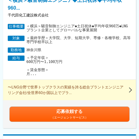
＜横浜＞騒音制御エンジニア◆土日祝休◆平均年収
960...
千代田化工建設株式会社
＜横浜＞騒音制御エンジニア◆土日祝休◆平均年収960万◆LNG
仕事概要
プラント企業としてグローバルな事業展開
＜最終学歴＞大学院、大学、短期大学、専修・各種学校、高等
対象
専門学校卒以上
神奈川県
勤務地
＜予定年収＞
給与
600万円〜1,100万円
＜賃金形態＞
月...
〜LNG分野で世界トップクラスの実績を誇る総合プラントエンジニア
リング会社/全世界60か国以上でプラ...
応募依頼する
（エージェントサービス）