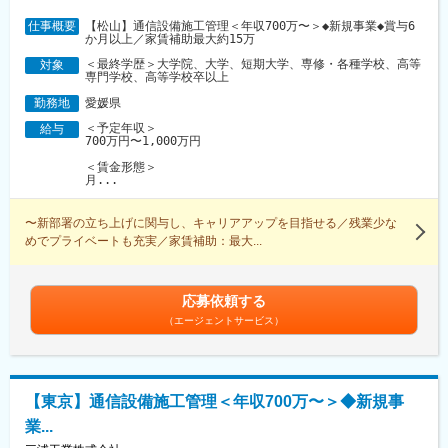
【松山】通信設備施工管理＜年収700万〜＞◆新規事業◆賞与6
仕事概要
か月以上／家賃補助最大約15万
＜最終学歴＞大学院、大学、短期大学、専修・各種学校、高等
対象
専門学校、高等学校卒以上
愛媛県
勤務地
＜予定年収＞
給与
700万円〜1,000万円
＜賃金形態＞
月...
〜新部署の立ち上げに関与し、キャリアアップを目指せる／残業少な
めでプライベートも充実／家賃補助：最大...
応募依頼する
（エージェントサービス）
【東京】通信設備施工管理＜年収700万〜＞◆新規事
業...