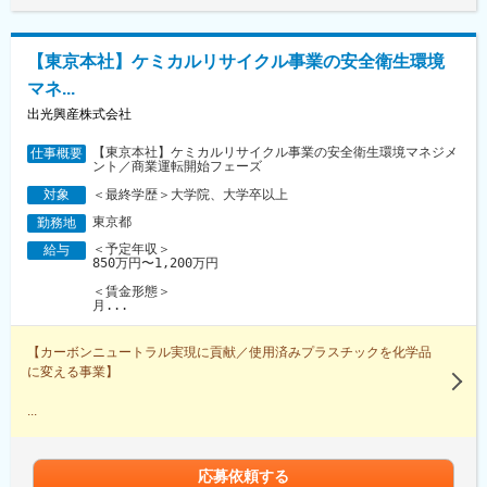
【東京本社】ケミカルリサイクル事業の安全衛生環境
マネ...
出光興産株式会社
【東京本社】ケミカルリサイクル事業の安全衛生環境マネジメ
仕事概要
ント／商業運転開始フェーズ
＜最終学歴＞大学院、大学卒以上
対象
東京都
勤務地
＜予定年収＞
給与
850万円〜1,200万円
＜賃金形態＞
月...
【カーボンニュートラル実現に貢献／使用済みプラスチックを化学品
に変える事業】
...
応募依頼する