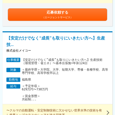
応募依頼する
（エージェントサービス）
【安定だけでなく“成長”も取りにいきたい方へ】生産
技...
株式会社メイコー
【安定だけでなく“成長”も取りにいきたい方へ】生産技術
仕事概要
（環境管理・省エネ）〜基本出張無×年休124日
＜最終学歴＞大学院、大学、短期大学、専修・各種学校、高等
対象
専門学校、高等学校卒以上
福島県
勤務地
＜予定年収＞
給与
629万円〜730万円
＜賃金形態＞
月給制...
〜クルマの自動運転・安定制御技術に欠かせない世界水準の技術を有
し世界トップクラスのシェアを誇る回路基...