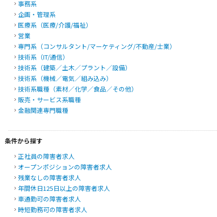
事務系
企画・管理系
医療系（医療/介護/福祉）
営業
専門系（コンサルタント/マーケティング/不動産/士業）
技術系（IT/通信）
技術系（建築／土木／プラント／設備）
技術系（機械／電気／組み込み）
技術系職種（素材／化学／食品／その他）
販売・サービス系職種
金融関連専門職種
条件から探す
正社員の障害者求人
オープンポジション
の障害者求人
残業なし
の障害者求人
年間休日125日以上
の障害者求人
車通勤可
の障害者求人
時短勤務可
の障害者求人