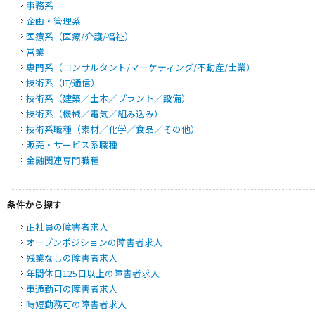
事務系
企画・管理系
医療系（医療/介護/福祉）
営業
専門系（コンサルタント/マーケティング/不動産/士業）
技術系（IT/通信）
技術系（建築／土木／プラント／設備）
技術系（機械／電気／組み込み）
技術系職種（素材／化学／食品／その他）
販売・サービス系職種
金融関連専門職種
条件から探す
正社員の障害者求人
オープンポジション
の障害者求人
残業なし
の障害者求人
年間休日125日以上
の障害者求人
車通勤可
の障害者求人
時短勤務可
の障害者求人