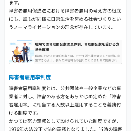
ます。
障害者雇用促進法における障害者雇用の考え方の根底
にも、誰もが同様に日常生活を営める社会づくりとい
うノーマライゼーションの理念が存在しています。
職場での合理的配慮の具体例、合理的配慮を受ける方
法を解説
職場における合理的配慮とは、社会生活へ健常者の方と同様に参
加できるよう、個々の障害特性や困りごとに合わせて提供される
配慮のことです。障害者本人が無理なく仕事をしていくために、
そして職場の方々もスムーズに仕事ができるように、サポート体
制を整えたり、設備やツールを導入したりします…
障害者雇用率制度
障害者雇用率制度とは、公共団体や一般企業などの事
業者に対し、障害のある方をあらかじめ定めた「障害
者雇用率」に相当する人数以上雇用することを義務付
ける制度です。
かつては努力義務として設けられていた制度ですが、
1976年の法改正で法的義務となりました。当時の障害