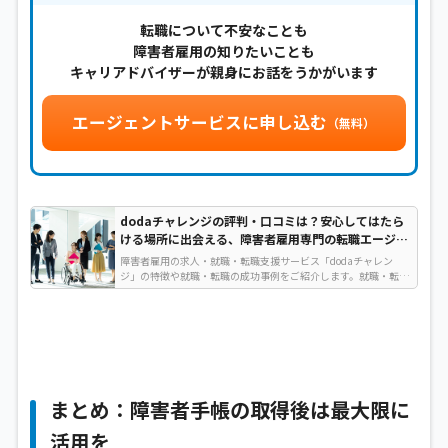
転職について不安なことも
障害者雇用の知りたいことも
キャリアドバイザーが親身にお話をうかがいます
エージェントサービスに申し込む
（無料）
dodaチャレンジの評判・口コミは？安心してはたら
ける場所に出会える、障害者雇用専門の転職エージェ
ント
障害者雇用の求人・就職・転職支援サービス「dodaチャレン
ジ」の特徴や就職・転職の成功事例をご紹介します。就職・転職
でお悩みを抱えている障害者の方は、ぜひ参考にしてみてくださ
い…
まとめ：障害者手帳の取得後は最大限に
活用を