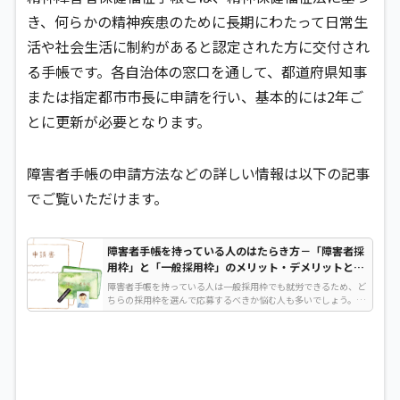
き、何らかの精神疾患のために長期にわたって日常生
活や社会生活に制約があると認定された方に交付され
る手帳です。各自治体の窓口を通して、都道府県知事
または指定都市市長に申請を行い、基本的には2年ご
とに更新が必要となります。
障害者手帳の申請方法などの詳しい情報は以下の記事
でご覧いただけます。
障害者手帳を持っている人のはたらき方－「障害者採
用枠」と「一般採用枠」のメリット・デメリットと
は？
障害者手帳を持っている人は一般採用枠でも就労できるため、ど
ちらの採用枠を選んで応募するべきか悩む人も多いでしょう。ど
ちらを選ぶにしてもそれぞれにメリット・デメリットはありま
す。…