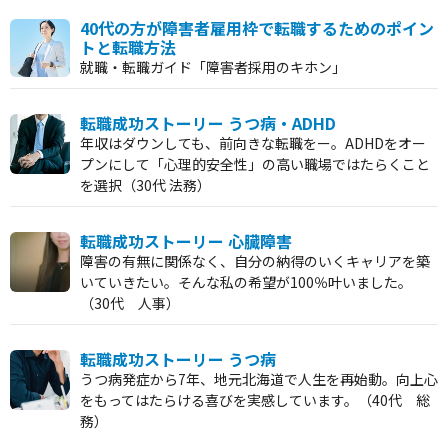
40代の方が障害者雇用枠で転職するためのポイン
トと転職方法
就職・転職ガイド「障害者採用のキホン」
転職成功ストーリー うつ病・ADHD
年収はダウンしても、前向きな転職をー。ADHDをオー
プンにして「心理的安全性」の高い職場ではたらくこと
を選択（30代 法務）
転職成功ストーリー 心臓障害
障害の有無に関係なく、自分の納得のいくキャリアを築
いていきたい。そんな私の希望が100％叶いました。
（30代 人事）
転職成功ストーリー うつ病
うつ病発症から7年、地元北海道で人生を再始動。向上心
をもってはたらける喜びを実感しています。（40代 総
務）