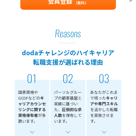
会員登録
（無料）
dodaチャレンジのハイキャリア
転職支援が選ばれる理由
国家資格や
パーソルグルー
あなたがこれま
GCDFなどの
キ
プの顧客基盤と
で培った
キャリ
ャリアカウンセ
実績に基づい
アや専門スキル
リングに関する
た、
圧倒的な求
を活かした転職
資格保有者
が多
人数
を保有して
を実現させま
数います。
います。
す。