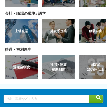
会社・職場の環境 / 語学
上場企業
外資系企業
服装自由
待遇・福利厚生
社宅・家賃
固定給
退職金制度
補助制度
25万円以上
社名・職種などを入力