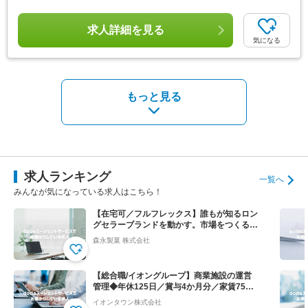
求人詳細を見る
気になる
もっと見る
求人ランキング
一覧へ
みんなが気になっている求人はこちら！
【在宅可／フルフレックス】誰もが知るロン
グセラーブランドを動かす。市場をつくる提
案営業◆ハイチュウ等
森永製菓 株式会社
【総合職/イオングループ】商業施設の運営
管理◆年休125日／賞与4か月分／家賃75％
会社負担！
イオンタウン株式会社