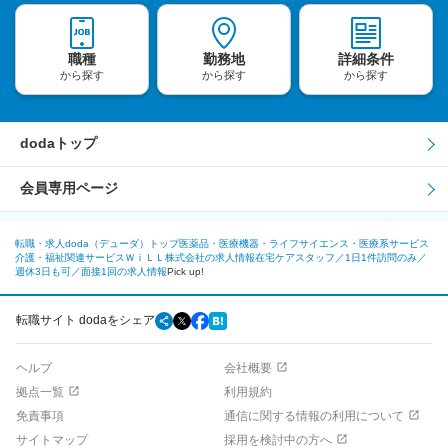
職種
勤務地
詳細条件
から探す
から探す
から探す
dodaトップ
会員専用ページ
転職・求人doda（デューダ）トップ
医薬品・医療機器・ライフサイエンス・医療系サービス
介護・福祉関連サービス
ＷｉＬＬ株式会社の求人情報
在宅ケアスタッフ／1日1件訪問のみ／
週休3日も可／面接1回の求人情報
Pick up!
転職サイト dodaをシェア
ヘルプ
会社概要
拠点一覧
利用規約
免責事項
通信に関する情報の利用について
サイトマップ
採用を検討中の方へ