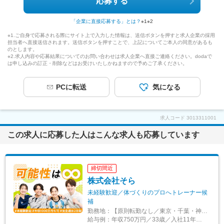
応募する
「企業に直接応募する」とは？
※1
※2
※1.ご自身で応募される際にサイト上で入力した情報は、送信ボタンを押すと求人企業の採用
担当者へ直接送信されます。送信ボタンを押すことで、上記についてご本人の同意があるも
のとします。
※2.求人内容や応募結果についてのお問い合わせは求人企業へ直接ご連絡ください。dodaで
は申し込みの訂正・削除などはお受けいたしかねますので予めご了承ください。
PCに転送
気になる
求人コード
3013311001
この求人に応募した人はこんな求人も応募しています
締切間近
株式会社そら
未経験歓迎／体づくりのプロへトレーナー候
補
勤務地：
【原則転勤なし／東京・千葉・神奈川・埼玉・茨城・京都・大阪のいずれかの店舗勤務】 ※勤務地は希望を考慮 ※社宅や住宅手当あり 【Dr.ストレッチ】 ■東京都 ・経堂店／世田谷区 ・赤羽店／北区 ・目白店／豊島区 ・広尾店／港区 ・アリオ西新井店、北千住本町センター通り店／足立区 ■千葉県 ・船橋店／船橋市 ・新浦安店／浦安市 ・柏店、セブンパークアリオ柏店／柏市 ・本八幡店／市川市 ・海浜幕張店、ペリエ千葉店／千葉市 ・松戸店／松戸市 ・流山おおたかの森店／流山市 ■神奈川県 ・川崎アゼリア店／川崎市 ・センター北店、カトレヤプラザ伊勢佐木店／横浜市 ■埼玉県 ・浦和コルソ店／さいたま市 ■茨城県 ・イーアスつくば店／つくば市 ・イオンモール土浦店／土浦市 ■京都府 ・MOMOテラス店／京都市 ■大阪府 ・天神橋筋本店／大阪市 ・高槻店／高槻市 ・江坂店／吹田市 ・枚方モール店／枚方市 ・イオンモール茨木店／茨木市
給与例：
年収750万円／33歳／入社11年目（店長職）