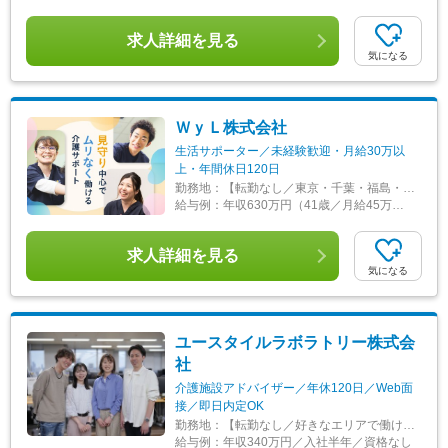
求人詳細を見る
気になる
ＷｙＬ株式会社
生活サポーター／未経験歓迎・月給30万以
上・年間休日120日
勤務地：
【転勤なし／東京・千葉・福島・福岡】★「ウィルの家」への訪問介護か、居宅への訪問介護かはご希望に応じます。 ＜勤務先＞ ■ウィルの家みずえ／2026年10月オープン予定 東京都江戸川区江戸川1丁目8 アクセス：都営新宿線「瑞江駅」徒歩15分 ■ウィルの家みのり台／2027年1月オープン予定 千葉県松戸市稔台7丁目46-17 アクセス：新京成線「みのり台駅」徒歩8分 ■ウィルの重度訪問介護 東京 東京都江東区猿江1-18-9 前田ビル2階 204号室 アクセス：半蔵門線・新宿線「住吉駅」より徒歩6分 ■ウィルの重度訪問介護 福島 福島県郡山市桑野2-2-16 藤尾ビル402 アクセス：JR郡山駅より自動車で12分 ■ウィルの重度訪問介護 福岡 福岡県福岡市博多区築港本町6-1 福岡印刷会館401 アクセス：空港線・箱崎線「中洲川端駅」より自動車で6分 ＜WyL株式会社 本部＞ 東京都墨田区錦糸1-2-1 リージャス錦糸町アルカセントラル ビジネスセンターオフィス148 最寄り駅：錦糸町駅 ※受動喫煙対策：屋内全面禁煙 ※変更の範囲：会社の定める事業所 ※転居を伴う転勤なし
給与例：
年収630万円（41歳／月給45万円＋諸手当＋賞与）
求人詳細を見る
気になる
ユースタイルラボラトリー株式会
社
介護施設アドバイザー／年休120日／Web面
接／即日内定OK
勤務地：
【転勤なし／好きなエリアで働ける】 希望エリアのクライアント先（介護・病院関連施設）へ配属 「できれば車通勤がいい」「未経験なので先輩スタッフと一緒に働きたい」等ご相談ください！ ━━【配属エリア】━━ ＜1＞北海道・東北／北海道、岩手※、宮城、福島 ＜2＞北関東／茨城、栃木、群馬 ＜3＞首都圏／東京、神奈川、埼玉、千葉 ＜4＞甲信越／長野、新潟 ＜5＞東海／愛知、静岡、岐阜 ＜6＞関西／大阪、京都、兵庫、和歌山、奈良※ ＜7＞中四国／広島※、岡山※ ＜8＞九州／福岡、熊本※、長崎※、大分※、鹿児島※ ☆各所に契約施設があり、住む場所が変わってもキャリアを長期的に築くことができます！ （※印のエリアは経験者のみ採用中です） ☆勤務地住所は一例となります。 ━━【転居希望者向けの働き方も】━━ 将来的に地元を離れたい方は、半年ほど地元勤務後、東京神奈川など首都圏への転勤も可能！ 移住支援制度（費用会社負担）もあり、早期キャリアアップも見込めます！
給与例：
年収340万円／入社半年／資格なし