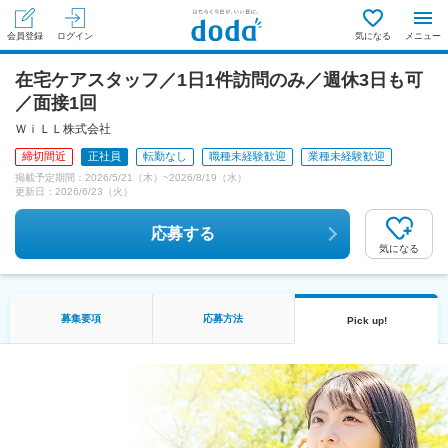
会員登録
ログイン
気になる
メニュー
在宅ケアスタッフ／1日1件訪問のみ／週休3日も可
／面接1回
ＷｉＬＬ株式会社
締切間近
正社員
転勤なし
職種未経験歓迎
業種未経験歓迎
掲載予定期間：
2026/5/21（木）
~
2026/8/19（水）
更新日：
2026/6/23（火）
応募する
気になる
募集要項
応募方法
Pick up!