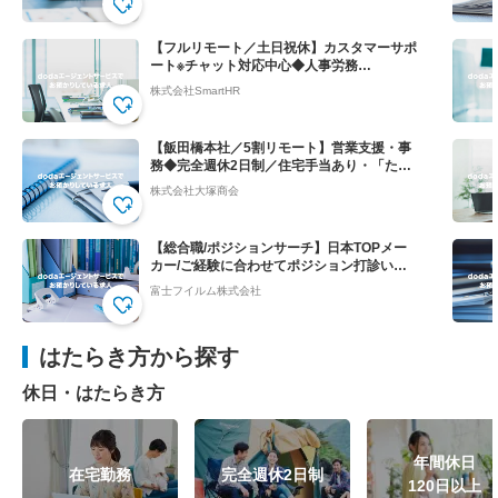
【フルリモート／土日祝休】カスタマーサポ
ート※チャット対応中心◆人事労務
SaaS”SmartHR"
株式会社SmartHR
【飯田橋本社／5割リモート】営業支援・事
務◆完全週休2日制／住宅手当あり・「たの
めーる」の上場企業
株式会社大塚商会
【総合職/ポジションサーチ】日本TOPメー
カー/ご経験に合わせてポジション打診いた
します
富士フイルム株式会社
はたらき方から探す
休日・はたらき方
年間休日
在宅勤務
完全週休2日制
120日以上