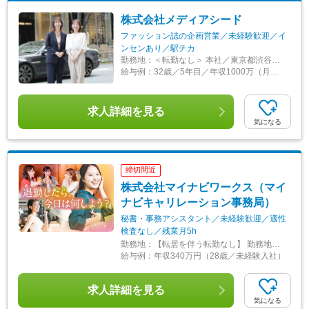
株式会社メディアシード
ファッション誌の企画営業／未経験歓迎／イ
ンセンあり／駅チカ
勤務地：
＜転勤なし＞ 本社／東京都渋谷区代々木1-29-5 YKビル5階 ★出張で日本全国の企業や店舗を訪問できます！ 【アクセス】 JR山手線・中央本線、都営大江戸線「代々木駅」より徒歩1分
給与例：
32歳／5年目／年収1000万（月給25万以上+各種手当+インセンティブ+賞与）
求人詳細を見る
気になる
締切間近
株式会社マイナビワークス（マイ
ナビキャリレーション事務局）
秘書・事務アシスタント／未経験歓迎／適性
検査なし／残業月5h
勤務地：
【転居を伴う転勤なし】 勤務地は、お住まいの地域やご希望を考慮して決定します。 ※原則、ご自宅から90分圏内の派遣先へご案内となります。 ※県単位でのご希望も考慮します。 【勤務先対象エリア】 東京都（主に東京23区内）、神奈川県、愛知県、大阪府、兵庫県、京都府、福岡県、北海道 ※各顧客企業先への派遣常駐となります。 ※就業先によって、在宅勤務（リモートワーク）の場合があります。 ※フルリモートの求人はございません。 ※受動喫煙対策：勤務地により異なる
給与例：
年収340万円（28歳／未経験入社）
求人詳細を見る
気になる