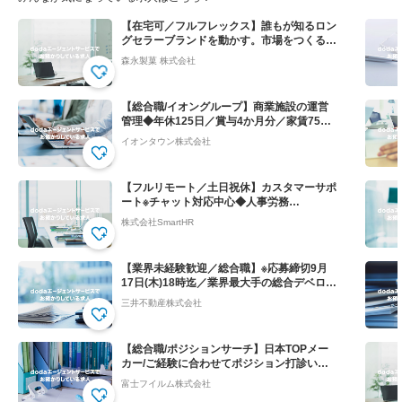
【在宅可／フルフレックス】誰もが知るロン
グセラーブランドを動かす。市場をつくる提
案営業◆ハイチュウ等
森永製菓 株式会社
【総合職/イオングループ】商業施設の運営
管理◆年休125日／賞与4か月分／家賃75％
会社負担！
イオンタウン株式会社
【フルリモート／土日祝休】カスタマーサポ
ート※チャット対応中心◆人事労務
SaaS”SmartHR"
株式会社SmartHR
【業界未経験歓迎／総合職】※応募締切9月
17日(木)18時迄／業界最大手の総合デベロッ
パー
三井不動産株式会社
【総合職/ポジションサーチ】日本TOPメー
カー/ご経験に合わせてポジション打診いた
します
富士フイルム株式会社