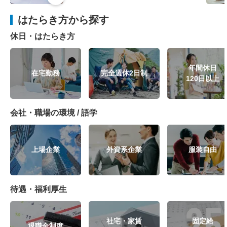
はたらき方から探す
休日・はたらき方
年間休日
在宅勤務
完全週休2日制
120日以上
会社・職場の環境 / 語学
上場企業
外資系企業
服装自由
待遇・福利厚生
社宅・家賃
固定給
退職金制度