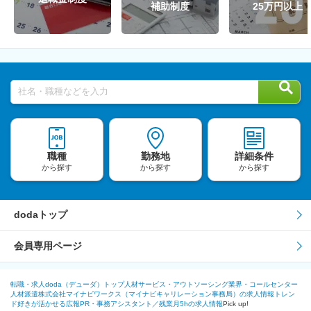
補助制度
25万円以上
社名・職種などを入力
職種
勤務地
詳細条件
から探す
から探す
から探す
dodaトップ
会員専用ページ
転職・求人doda（デューダ）トップ
人材サービス・アウトソーシング業界・コールセンター
人材派遣
株式会社マイナビワークス（マイナビキャリレーション事務局）の求人情報
トレン
ド好きが活かせる広報PR・事務アシスタント／残業月5hの求人情報
Pick up!