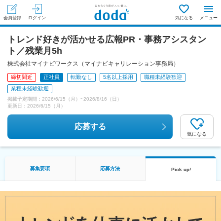
会員登録
ログイン
気になる
メニュー
トレンド好きが活かせる広報PR・事務アシスタン
ト／残業月5h
株式会社マイナビワークス（マイナビキャリレーション事務局）
締切間近
正社員
転勤なし
5名以上採用
職種未経験歓迎
業種未経験歓迎
掲載予定期間：
2026/6/15（月）
~
2026/8/16（日）
更新日：
2026/6/15（月）
応募する
気になる
募集要項
応募方法
Pick up!