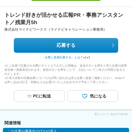
トレンド好きが活かせる広報PR・事務アシスタン
ト／残業月5h
株式会社マイナビワークス（マイナビキャリレーション事務局）
応募する
「企業に直接応募する」とは？
※1
※2
※1.ご自身で応募される際にサイト上で入力した情報は、送信ボタンを押すと求人企業の採用
担当者へ直接送信されます。送信ボタンを押すことで、上記についてご本人の同意があるも
のとします。
※2.求人内容や応募結果についてのお問い合わせは求人企業へ直接ご連絡ください。dodaで
は申し込みの訂正・削除などはお受けいたしかねますので予めご了承ください。
PCに転送
気になる
求人コード
3014778439
関連情報
この企業が募集中のほかの求人