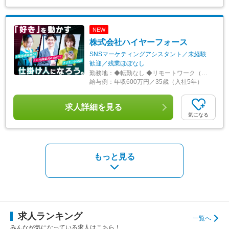
NEW
株式会社ハイヤーフォース
SNSマーケティングアシスタント／未経験
歓迎／残業ほぼなし
勤務地：
◆転勤なし ◆リモートワーク（在宅勤務）あり ◆希望を最大限に考慮 ◆Uターン・Iターン歓迎 東京23区を中心とした首都圏（東京・神奈川・千葉・埼玉など）の各プロジェクト先 ◎未経験の方は東京本社での研修あり ＜プロジェクト先＞ ■東京23区内 千代田・中央・港・新宿・文京・台東・墨田・江東・品川・目黒・大田・世田谷・渋谷・中野・杉並・豊島・北・荒川・板橋・練馬・足立・葛飾・江戸川 等 ■神奈川 横浜・川崎・相模原・横須賀・平塚・茅ヶ崎・大和・厚木 等 ■千葉 舞浜 等 ■埼玉 さいたま市・和光 等 ▼東京本社 東京都目黒区東山3-22-3 3F ▼代官山オフィス 東京都渋谷区代官山町20-23 フォレストゲート代官山3F ▼渋谷オフィス 東京都渋谷区道玄坂1-19-2 スプラインビル8F └1階のエイベックスグループが目印 ▼大阪オフィス 大阪府大阪市北区大深町3-40 グランフロント大阪26F ▼名古屋オフィス 愛知県名古屋市中区錦2-7-7 プラウドタワー23F ※千葉・滋賀にサテライトオフィス開設済み ※札幌・仙台・福岡へも展開予定 ◆アクセス プロジェクト先による
給与例：
年収600万円／35歳（入社5年）
求人詳細を見る
気になる
もっと見る
求人ランキング
一覧へ
みんなが気になっている求人はこちら！