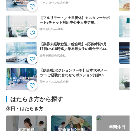
会社負担！
イオンタウン株式会社
【フルリモート／土日祝休】カスタマーサポ
ート※チャット対応中心◆人事労務
SaaS”SmartHR"
株式会社SmartHR
【業界未経験歓迎／総合職】※応募締切9月
17日(木)18時迄／業界最大手の総合デベロッ
パー
三井不動産株式会社
【総合職/ポジションサーチ】日本TOPメー
カー/ご経験に合わせてポジション打診いた
します
富士フイルム株式会社
はたらき方から探す
休日・はたらき方
年間休日
在宅勤務
完全週休2日制