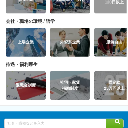
120日以上
会社・職場の環境 / 語学
上場企業
外資系企業
服装自由
待遇・福利厚生
社宅・家賃
固定給
退職金制度
補助制度
25万円以上
社名・職種などを入力