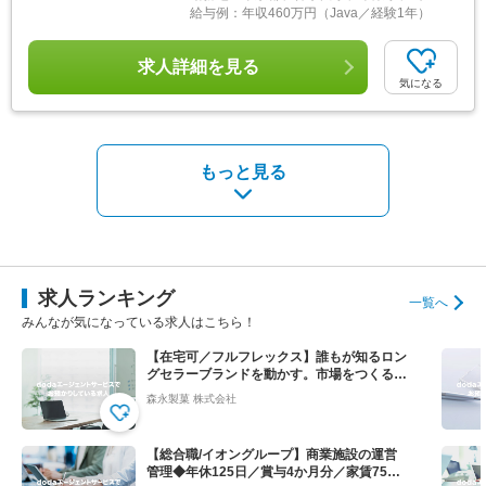
給与例：
年収460万円（Java／経験1年）
求人詳細を見る
気になる
もっと見る
求人ランキング
一覧へ
みんなが気になっている求人はこちら！
【在宅可／フルフレックス】誰もが知るロン
グセラーブランドを動かす。市場をつくる提
案営業◆ハイチュウ等
森永製菓 株式会社
【総合職/イオングループ】商業施設の運営
管理◆年休125日／賞与4か月分／家賃75％