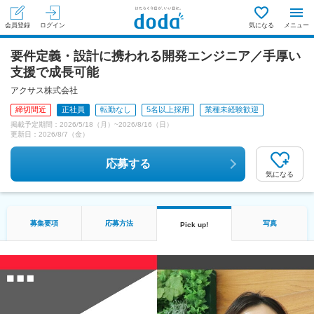
会員登録
ログイン
気になる
メニュー
要件定義・設計に携われる開発エンジニア／手厚い
支援で成長可能
アクサス株式会社
締切間近
正社員
転勤なし
5名以上採用
業種未経験歓迎
掲載予定期間：
2026/5/18（月）
~
2026/8/16（日）
更新日：
2026/8/7（金）
応募する
気になる
募集要項
応募方法
写真
Pick up!