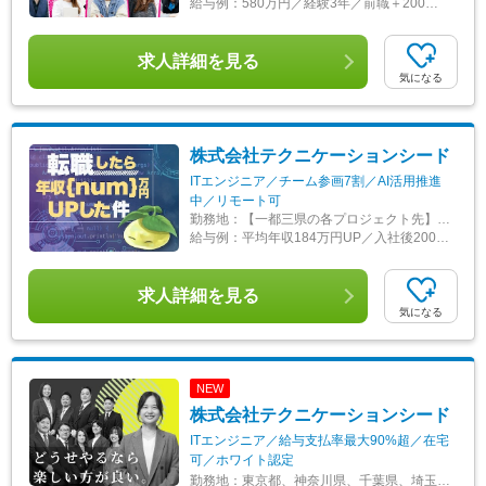
給与例：
580万円／経験3年／前職＋200万円UP
求人詳細を見る
気になる
株式会社テクニケーションシード
ITエンジニア／チーム参画7割／AI活用推進
中／リモート可
勤務地：
【一都三県の各プロジェクト先】 ◆転勤なし ◆帰社日なし ◆プロジェクト先へ直行直帰 ◆リモート率90％以上（出社希望も可能） ◇本社 東京都新宿区西新宿2丁目1-1新宿三井ビルディング45F ◇大阪オフィス 大阪府大阪市浪速区難波中2丁目10－70 なんばパークスタワー19F ◇名古屋オフィス 愛知県名古屋市中村区名駅3丁目26-8 KDX名古屋駅前ビル13F ◇福岡オフィス 福岡県福岡市博多区博多駅東2丁目5-19 サンライフ第3ビル5F・6F ＼毎月、交流会を開催しています！／ 開発からインフラなど職種問わず、100名ほどのメンバーが参加しています。 『令和の虎』で話題の西田（代表）や、現役エンジニアの取締役へのキャリア相談も可能◎ エンジニア同士の仲を深めることはもちろん、 現地での『キャリア相談／壁打ち』も実施しています！ 「選考ではなく雰囲気だけ知りたい」 こんな方もぜひご参加ください！！！
給与例：
平均年収184万円UP／入社後200万円以上UPの実績多数！
求人詳細を見る
気になる
NEW
株式会社テクニケーションシード
ITエンジニア／給与支払率最大90%超／在宅
可／ホワイト認定
勤務地：
東京都、神奈川県、千葉県、埼玉県、大阪府、愛知県、福岡県の各プロジェクト先 ◆リモート案件あり ◆転居を伴う転勤なし ◆U・Iターンも歓迎 ◆希望を最大限考慮 ※強制参加のイベントや帰社日がないため、 基本的にプロジェクト先への直行直帰が可能です！ 【本社】 東京都新宿区西新宿2丁目1-1新宿三井ビルディング45F 【大阪オフィス】 大阪府大阪市浪速区難波中2丁目10－70 なんばパークスタワー19F 【福岡オフィス】 福岡県福岡市博多区博多駅東2丁目5-19 サンライフ第3ビル5F・6F 【名古屋オフィス】 愛知県名古屋市中村区名駅3丁目26-8 KDX名古屋駅前ビル13F ＼毎月第3金曜日に交流会を開催／ 毎月約100名のエンジニアが参加しています！ 会場では 「今の案件どんなことやってるの？」 「現場でのAI活用ってどんな感じ？」 「リーダーに上がるために、どんなこと意識してましたか」 など、様々なトピックで盛り上がっています！ お酒や軽食を楽しみながら、経営陣や内勤メンバーともフランクに話せる雰囲気です！