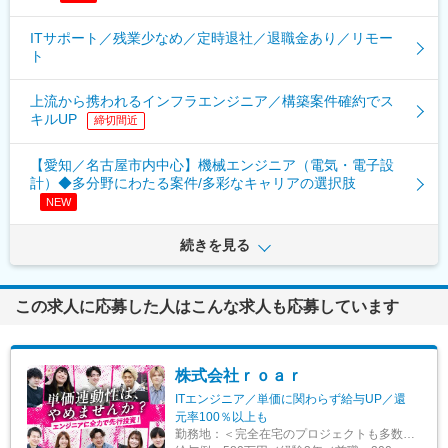
ITサポート／残業少なめ／定時退社／退職金あり／リモー
ト
上流から携われるインフラエンジニア／構築案件確約でス
キルUP
締切間近
【愛知／名古屋市内中心】機械エンジニア（電気・電子設
計）◆多分野にわたる案件/多彩なキャリアの選択肢
NEW
続きを見る
この求人に応募した人はこんな求人も応募しています
株式会社ｒｏａｒ
ITエンジニア／単価に関わらず給与UP／還
元率100％以上も
勤務地：
＜完全在宅のプロジェクトも多数！＞ 上流工程や商流の浅いプロジェクトが豊富です！ リモートワーク or 本社 or 首都圏のプロジェクト先での勤務 ★全員がリモートを活用しながら働いています。 ■本社／東京都千代田区鍛冶町2丁目9番18号 三栄ビル4階 【本社アクセス】 ・JR山手線「神田駅」より徒歩3分 ・都営地下鉄新宿線「岩本町駅」より徒歩6分 ・東京メトロ丸ノ内線「淡路町駅」より徒歩6分 ・東京メトロ日比谷線「小伝馬町駅」より徒歩7分 ～転居費用について～ 他道府県在住の方で東京にて就業をご希望の方。転居に伴う費用について「補填手当」の付与などを現在、社内制度として策定中。現在のお住まいやご状況によって、手当の内容も検討可能ですので、まずは是非ご相談ください。