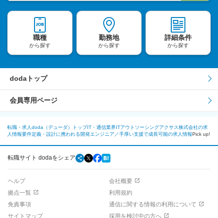
職種
勤務地
詳細条件
から探す
から探す
から探す
dodaトップ
会員専用ページ
転職・求人doda（デューダ）トップ
IT・通信業界
ITアウトソーシング
アクサス株式会社の求
人情報
要件定義・設計に携われる開発エンジニア／手厚い支援で成長可能の求人情報
Pick up!
転職サイト dodaをシェア
ヘルプ
会社概要
拠点一覧
利用規約
免責事項
通信に関する情報の利用について
サイトマップ
採用を検討中の方へ