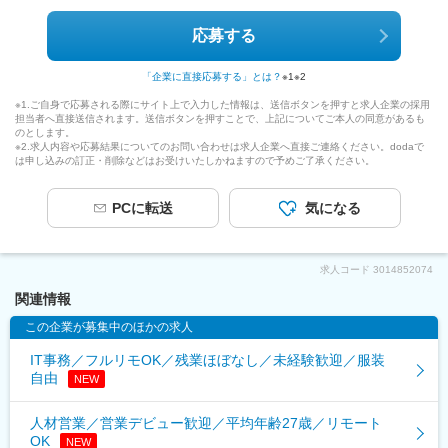
応募する
「企業に直接応募する」とは？
※1
※2
※1.ご自身で応募される際にサイト上で入力した情報は、送信ボタンを押すと求人企業の採用
担当者へ直接送信されます。送信ボタンを押すことで、上記についてご本人の同意があるも
のとします。
※2.求人内容や応募結果についてのお問い合わせは求人企業へ直接ご連絡ください。dodaで
は申し込みの訂正・削除などはお受けいたしかねますので予めご了承ください。
PCに転送
気になる
求人コード
3014852074
関連情報
この企業が募集中のほかの求人
IT事務／フルリモOK／残業ほぼなし／未経験歓迎／服装
自由
NEW
人材営業／営業デビュー歓迎／平均年齢27歳／リモート
OK
NEW