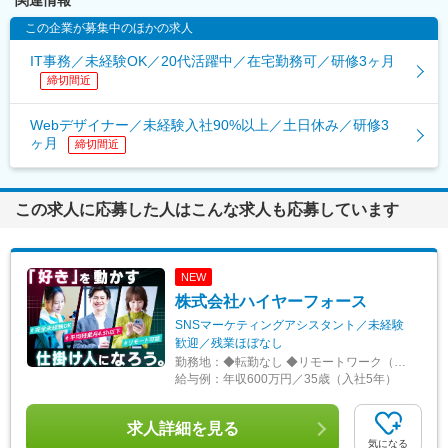
関連情報
この企業が募集中のほかの求人
IT事務／未経験OK／20代活躍中／在宅勤務可／研修3ヶ月
締切間近
Webデザイナー／未経験入社90%以上／土日休み／研修3
ヶ月
締切間近
この求人に応募した人はこんな求人も応募しています
NEW
株式会社ハイヤーフォース
SNSマーケティングアシスタント／未経験
歓迎／残業ほぼなし
勤務地：
◆転勤なし ◆リモートワーク（在宅勤務）あり ◆希望を最大限に考慮 ◆Uターン・Iターン歓迎 東京23区を中心とした首都圏（東京・神奈川・千葉・埼玉など）の各プロジェクト先 ◎未経験の方は東京本社での研修あり ＜プロジェクト先＞ ■東京23区内 千代田・中央・港・新宿・文京・台東・墨田・江東・品川・目黒・大田・世田谷・渋谷・中野・杉並・豊島・北・荒川・板橋・練馬・足立・葛飾・江戸川 等 ■神奈川 横浜・川崎・相模原・横須賀・平塚・茅ヶ崎・大和・厚木 等 ■千葉 舞浜 等 ■埼玉 さいたま市・和光 等 ▼東京本社 東京都目黒区東山3-22-3 3F ▼代官山オフィス 東京都渋谷区代官山町20-23 フォレストゲート代官山3F ▼渋谷オフィス 東京都渋谷区道玄坂1-19-2 スプラインビル8F └1階のエイベックスグループが目印 ▼大阪オフィス 大阪府大阪市北区大深町3-40 グランフロント大阪26F ▼名古屋オフィス 愛知県名古屋市中区錦2-7-7 プラウドタワー23F ※千葉・滋賀にサテライトオフィス開設済み ※札幌・仙台・福岡へも展開予定 ◆アクセス プロジェクト先による
給与例：
年収600万円／35歳（入社5年）
求人詳細を見る
気になる