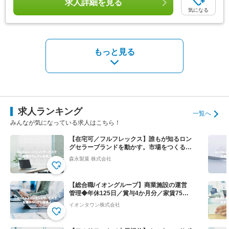
求人詳細を見る
気になる
もっと見る
求人ランキング
一覧へ
みんなが気になっている求人はこちら！
【在宅可／フルフレックス】誰もが知るロン
グセラーブランドを動かす。市場をつくる提
案営業◆ハイチュウ等
森永製菓 株式会社
【総合職/イオングループ】商業施設の運営
管理◆年休125日／賞与4か月分／家賃75％
会社負担！
イオンタウン株式会社