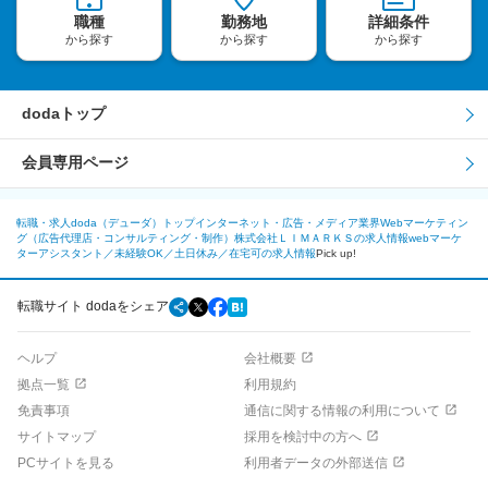
職種
勤務地
詳細条件
から探す
から探す
から探す
dodaトップ
会員専用ページ
転職・求人doda（デューダ）トップ
インターネット・広告・メディア業界
Webマーケティン
グ（広告代理店・コンサルティング・制作）
株式会社ＬＩＭＡＲＫＳの求人情報
webマーケ
ターアシスタント／未経験OK／土日休み／在宅可の求人情報
Pick up!
転職サイト dodaをシェア
ヘルプ
会社概要
拠点一覧
利用規約
免責事項
通信に関する情報の利用について
サイトマップ
採用を検討中の方へ
PCサイトを見る
利用者データの外部送信