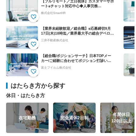
【フルリモート／土日祝休】カスタマーサポ
ート※チャット対応中心◆人事労務
SaaS”SmartHR"
株式会社SmartHR
【業界未経験歓迎／総合職】※応募締切9月
17日(木)18時迄／業界最大手の総合デベロッ
パー
三井不動産株式会社
【総合職/ポジションサーチ】日本TOPメー
カー/ご経験に合わせてポジション打診いた
します
富士フイルム株式会社
はたらき方から探す
休日・はたらき方
年間休日
在宅勤務
完全週休2日制
120日以上