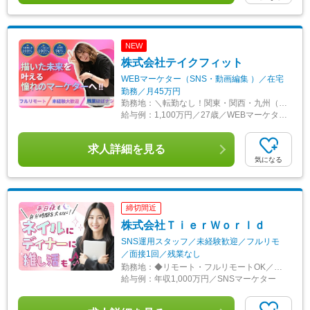
NEW
株式会社テイクフィット
WEBマーケター（SNS・動画編集 ）／在宅
勤務／月45万円
勤務地：
＼転勤なし！関東・関西・九州（一都三県・大阪府・福岡県中心）／ ★研修終了後通勤不要！デビュー後完全在宅OK◎ 【本社】東京都港区西麻布1-2-14デュオ・スカーラ西麻布タワーウエスト 602号室 【品川支社】東京都品川区西五反田5-23-3BLOCKS目黒不動前3階 【大阪支社】大阪府大阪市北区梅田1-1-3大阪駅前第3ビル 29階 【福岡支社】福岡県福岡市中央区大名1-1-29 1階 ◎研修中は上記いずれかに出社していただく必要があります。 ★その他支社 【渋谷支社】東京都渋谷区渋谷2-24-12渋谷スクランブルスクエア39階 【新宿支社】東京都新宿区西新宿6-11-3Dタワー西新宿16階 【池袋支社】東京都豊島区西池袋1-11-1メトロポリタンプラザビル14F 【虎ノ門支社】東京都港区虎ノ門4-3-1城山トラストタワー21階 【名古屋支社】愛知県名古屋市中村区平池町4-60-12グローバルゲート11階 ◎希望を考慮して決定します。転勤はありません！
給与例：
1,100万円／27歳／WEBマーケター（入社3年目）
求人詳細を見る
気になる
締切間近
株式会社ＴｉｅｒＷｏｒｌｄ
SNS運用スタッフ／未経験歓迎／フルリモ
／面接1回／残業なし
勤務地：
◆リモート・フルリモートOK／転勤なし◆ 全国47都道府県で募集！ 本社または全国各地のプロジェクト先での勤務！ 将来的には… 「お気に入りのカフェでリモートワーク」 「旅をしながら働く」 そんな働き方も叶えられます◎ ■本社／東京都港区芝5丁目13‐11 ■プロジェクト先 （一都三県、関西を中心に全国各地） 【アクセス】 ■本社／各線「三田駅」より徒歩5分 ※プロジェクト先により、リモートの可否や勤務地は異なります。 ※ご希望を最大限考慮して決定します。 ※転居を伴う転勤はありません。 ※研修後にフルリモートワークへの移行が可能です。 ＊＼トレンドを生み出す環境／＊ ◆現役インフルエンサーからの直接指導 ◆SNS運用の最新ノウハウが学べる社内研修あり ◆副業OK！学んだスキルで自分のSNS運用にも挑戦できる ◆服装・ネイル・髪色自由（※プロジェクト先による） ◆引越しサポートあり（上京・引っ越しも安心◎）
給与例：
年収1,000万円／SNSマーケター