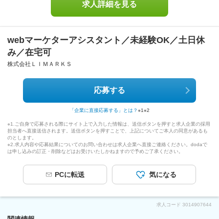
求人詳細を見る
webマーケターアシスタント／未経験OK／土日休
み／在宅可
株式会社ＬＩＭＡＲＫＳ
応募する
「企業に直接応募する」とは？
※1
※2
※1.ご自身で応募される際にサイト上で入力した情報は、送信ボタンを押すと求人企業の採用
担当者へ直接送信されます。送信ボタンを押すことで、上記についてご本人の同意があるも
のとします。
※2.求人内容や応募結果についてのお問い合わせは求人企業へ直接ご連絡ください。dodaで
は申し込みの訂正・削除などはお受けいたしかねますので予めご了承ください。
PCに転送
気になる
求人コード
3014907644