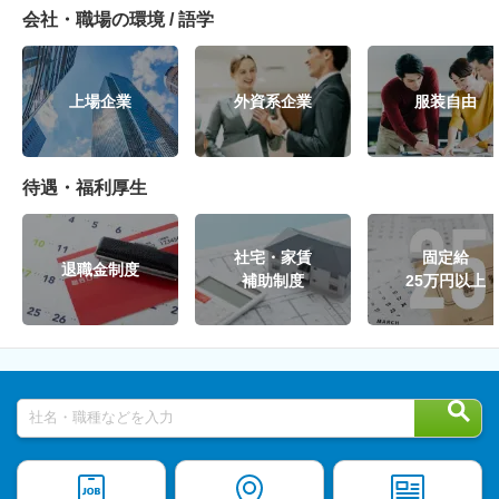
会社・職場の環境 / 語学
上場企業
外資系企業
服装自由
待遇・福利厚生
社宅・家賃
固定給
退職金制度
補助制度
25万円以上
社名・職種などを入力