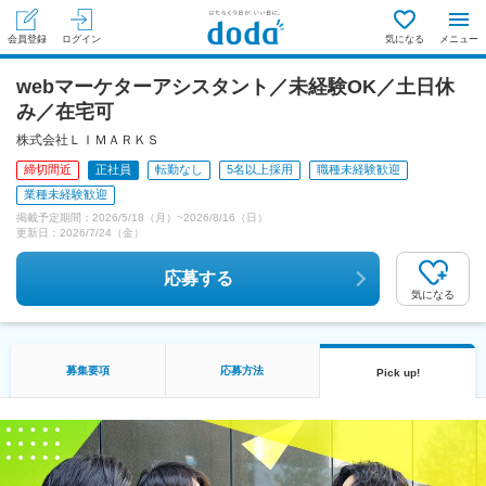
会員登録
ログイン
気になる
メニュー
webマーケターアシスタント／未経験OK／土日休
み／在宅可
株式会社ＬＩＭＡＲＫＳ
締切間近
正社員
転勤なし
5名以上採用
職種未経験歓迎
業種未経験歓迎
掲載予定期間：
2026/5/18（月）
~
2026/8/16（日）
更新日：
2026/7/24（金）
応募する
気になる
募集要項
応募方法
Pick up!