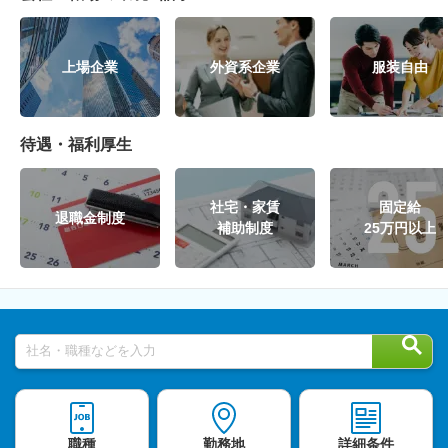
上場企業
外資系企業
服装自由
待遇・福利厚生
社宅・家賃
固定給
退職金制度
補助制度
25万円以上
社名・職種などを入力
職種
勤務地
詳細条件