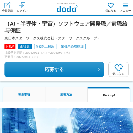
会員登録
ログイン
気になる
メニュー
（AI・半導体・宇宙）ソフトウェア開発職／前職給
与保証
東日本スターワークス株式会社（スターワークスグループ）
正社員
5名以上採用
業種未経験歓迎
NEW
掲載予定期間：
2026/6/11（木）
~
2026/9/9（水）
更新日：
2026/6/11（木）
応募する
気になる
募集要項
応募方法
Pick up!