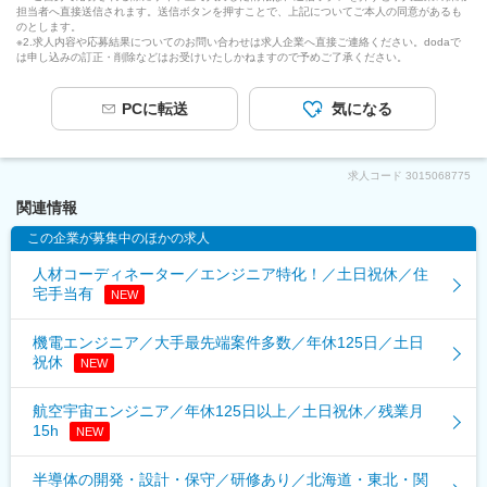
担当者へ直接送信されます。送信ボタンを押すことで、上記についてご本人の同意があるも
のとします。
※2.求人内容や応募結果についてのお問い合わせは求人企業へ直接ご連絡ください。dodaで
は申し込みの訂正・削除などはお受けいたしかねますので予めご了承ください。
PCに転送
気になる
求人コード
3015068775
関連情報
この企業が募集中のほかの求人
人材コーディネーター／エンジニア特化！／土日祝休／住
宅手当有
NEW
機電エンジニア／大手最先端案件多数／年休125日／土日
祝休
NEW
航空宇宙エンジニア／年休125日以上／土日祝休／残業月
15h
NEW
半導体の開発・設計・保守／研修あり／北海道・東北・関