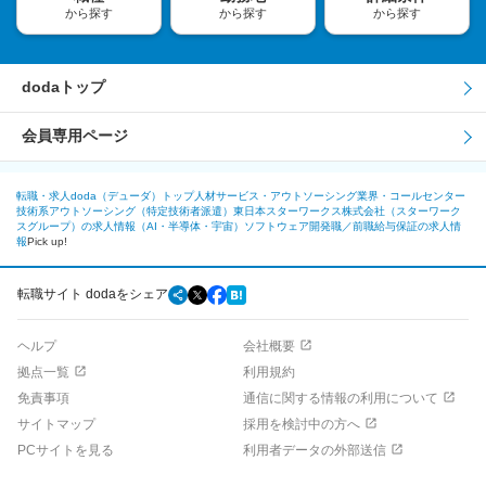
から探す
から探す
から探す
dodaトップ
会員専用ページ
転職・求人doda（デューダ）トップ
人材サービス・アウトソーシング業界・コールセンター
技術系アウトソーシング（特定技術者派遣）
東日本スターワークス株式会社（スターワーク
スグループ）の求人情報
（AI・半導体・宇宙）ソフトウェア開発職／前職給与保証の求人情
報
Pick up!
転職サイト dodaをシェア
ヘルプ
会社概要
拠点一覧
利用規約
免責事項
通信に関する情報の利用について
サイトマップ
採用を検討中の方へ
PCサイトを見る
利用者データの外部送信