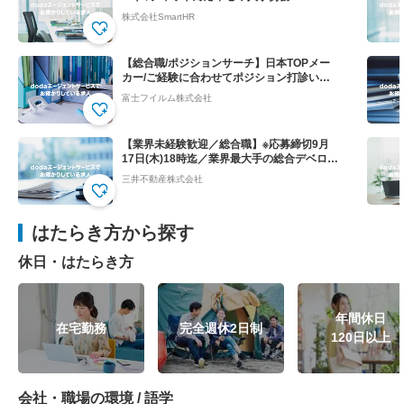
SaaS”SmartHR"
株式会社SmartHR
【総合職/ポジションサーチ】日本TOPメー
カー/ご経験に合わせてポジション打診いた
します
富士フイルム株式会社
【業界未経験歓迎／総合職】※応募締切9月
17日(木)18時迄／業界最大手の総合デベロッ
パー
三井不動産株式会社
はたらき方から探す
休日・はたらき方
年間休日
在宅勤務
完全週休2日制
120日以上
会社・職場の環境 / 語学