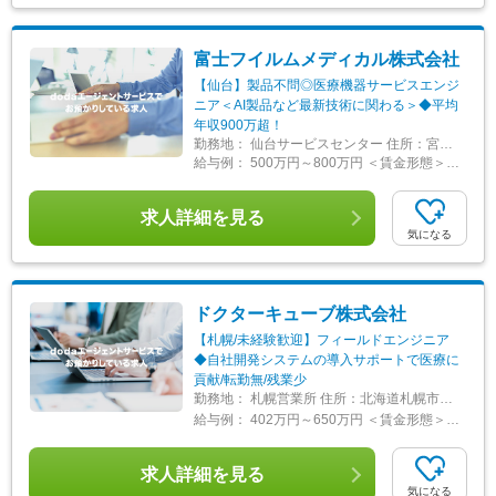
富士フイルムメディカル株式会社
【仙台】製品不問◎医療機器サービスエンジ
ニア＜AI製品など最新技術に関わる＞◆平均
年収900万超！
勤務地：
仙台サービスセンター 住所：宮城県仙台市宮城野区鉄砲町西1-14 富士フイルム仙台ビル4F 受動喫煙対策：屋内全面禁煙 変更の範囲：会社の定める事業所（リモートワーク含む）
給与例：
500万円～800万円 ＜賃金形態＞ 月給制 ＜賃金内訳＞ 月額（基本給）：275,000円～350,000円 ＜月給＞ 275,000円～350,000円 ＜昇給有無＞ 有 ＜残業手当＞ 有 ＜給与補足＞ 【年収例】 ・28歳/520万円(入社3年・経験6年、手当含)：月給32万円 ・30歳/650万円(入社6年・経験10年、手当含)：月給33万円 ・35歳/750万円(入社8年・経験11年、手当含)：月給37万円 賃金はあくまでも目安の金額であり、選考を通じて上下する可能性があります。 月給(月額)は固定手当を含めた表記です。
求人詳細を見る
気になる
ドクターキューブ株式会社
【札幌/未経験歓迎】フィールドエンジニア
◆自社開発システムの導入サポートで医療に
貢献/転勤無/残業少
勤務地：
札幌営業所 住所：北海道札幌市厚別区厚別中央二条5丁目3-31 新札幌第一生命ビル3階 勤務地最寄駅：JR千歳線／新札幌駅 受動喫煙対策：屋内全面禁煙 変更の範囲：会社の定める事業所
給与例：
402万円～650万円 ＜賃金形態＞ 月給制 ＜賃金内訳＞ 月額（基本給）：190,000円～250,000円 その他固定手当/月：20,000円～20,001円 固定残業手当/月：30,000円～120,000円（固定残業時間20時間0分/月） 超過した時間外労働の残業手当は追加支給 ＜月給＞ 240,000円～390,001円（一律手当を含む） ＜昇給有無＞ 有 ＜残業手当＞ 有 ＜給与補足＞ ※経験、スキル、前職給与を考慮します。 ■昇給：年1～2回 ■賞与：賞与6ヶ月（年2回：5月、12月）※業績により変動 ※支給実績：過去10年間の全正社員(入社後１年未満を除く)の平均支給実績は年間６ヵ月以上 ■年収モデル： 616万円／30歳・入社5年目 489万円／24歳・入社3年目 賃金はあくまでも目安の金額であり、選考を通じて上下する可能性があります。 月給(月額)は固定手当を含めた表記です。
求人詳細を見る
気になる