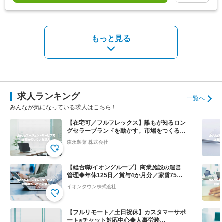
もっと見る
求人ランキング
一覧へ
みんなが気になっている求人はこちら！
【在宅可／フルフレックス】誰もが知るロン
グセラーブランドを動かす。市場をつくる提
案営業◆ハイチュウ等
森永製菓 株式会社
【総合職/イオングループ】商業施設の運営
管理◆年休125日／賞与4か月分／家賃75％
会社負担！
イオンタウン株式会社
【フルリモート／土日祝休】カスタマーサポ
ート※チャット対応中心◆人事労務