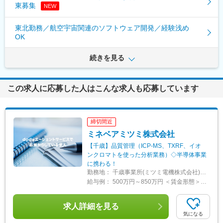
東募集
NEW
東北勤務／航空宇宙関連のソフトウェア開発／経験浅め
OK
続きを見る
この求人に応募した人はこんな求人も応募しています
締切間近
ミネベアミツミ株式会社
【千歳】品質管理（ICP-MS、TXRF、イオ
ンクロマトを使った分析業務）◇半導体事業
に携わる！
勤務地：
千歳事業所(ミツミ電機株式会社) 住所：北海道千歳市泉沢1007-39 勤務地最寄駅：JR千歳線／千歳駅 受動喫煙対策：屋内全面禁煙 変更の範囲：会社の定める事業所（リモートワーク含む）
給与例：
500万円～850万円 ＜賃金形態＞ 月給制 ＜賃金内訳＞ 月額（基本給）：270,000円～450,000円 ＜月給＞ 270,000円～450,000円 ＜昇給有無＞ 有 ＜残業手当＞ 有 ＜給与補足＞ ※ご経験や能力によって前後する可能性がございます。 ■昇給：年1回 ■賞与：年2回(6月、12月) 賃金はあくまでも目安の金額であり、選考を通じて上下する可能性があります。 月給(月額)は固定手当を含めた表記です。
求人詳細を見る
気になる