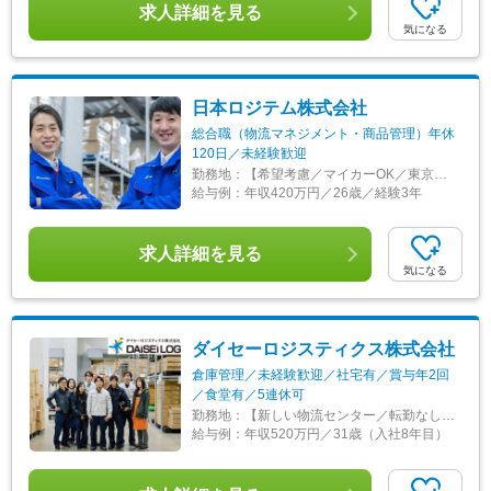
求人詳細を見る
気になる
日本ロジテム株式会社
総合職（物流マネジメント・商品管理）年休
120日／未経験歓迎
勤務地：
【希望考慮／マイカーOK／東京・埼玉・神奈川・千葉・茨城・静岡・大阪】 ■東京 江東区新砂2-5-28 江東区有明1-3-33 大田区仲池上1-31-5 ■埼玉 所沢市坂之下691-3 春日部市下柳1778-1 ■神奈川 横浜市瀬谷区目黒町13-7 伊勢原市石田100 MFLP厚木II 1階 海老名市中新田3290 MFLP海老名 3F ■千葉 柏市十余二380-114 浦安市千鳥15-14 舞浜センター ■大阪 茨木市宮島2-5-1北大阪トラックターミナル７号棟（新拠点） ※受動喫煙対策：有
給与例：
年収420万円／26歳／経験3年
求人詳細を見る
気になる
ダイセーロジスティクス株式会社
倉庫管理／未経験歓迎／社宅有／賞与年2回
／食堂有／5連休可
勤務地：
【新しい物流センター／転勤なし／借上社宅あり】 ★千葉県流山市勤務 ★Web面接OK ★U・Iターン歓迎 ■勤務地 流山ハブセンター：千葉県流山市森のロジスティクスパーク1丁目383-1 DPL流山4 ＜センターまでのアクセス＞ ・常磐自動車道「流山IC」より車で10分 ・つくばエクスプレス「流山おおたかの森駅」より車で20分 ・東武アーバンパークライン「江戸川台駅」「運河駅」より徒歩20分 【 無料シャトルバスあり！ 】 「流山おおたかの森駅」と「江戸川台駅」から、それぞれ無料シャトルバスがあります！ 【 自動化された最新設備も 】 流山ハブセンターでは、現場のより良い効率化・入出庫管理の負担を軽減するため、管理業務の自動化を取り入れています。 機械をうまく動かすとともに、最適な人員配置を考えて作業を割り振ることで、流山センターに勤務している全員がより働きやすくなるよう、環境を整えています！ ※受動喫煙対策あり：屋内原則禁煙
給与例：
年収520万円／31歳（入社8年目）