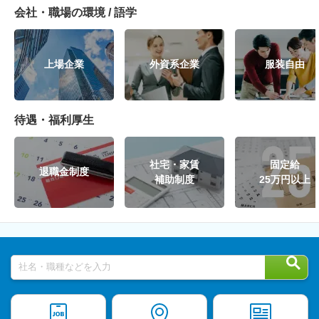
会社・職場の環境 / 語学
上場企業
外資系企業
服装自由
待遇・福利厚生
社宅・家賃
固定給
退職金制度
補助制度
25万円以上
社名・職種などを入力