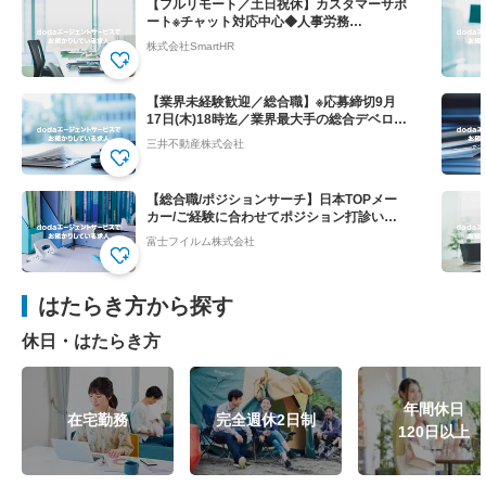
【フルリモート／土日祝休】カスタマーサポ
ート※チャット対応中心◆人事労務
SaaS”SmartHR"
株式会社SmartHR
【業界未経験歓迎／総合職】※応募締切9月
17日(木)18時迄／業界最大手の総合デベロッ
パー
三井不動産株式会社
【総合職/ポジションサーチ】日本TOPメー
カー/ご経験に合わせてポジション打診いた
します
富士フイルム株式会社
はたらき方から探す
休日・はたらき方
年間休日
在宅勤務
完全週休2日制
120日以上