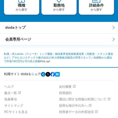
職種
勤務地
詳細条件
から探す
から探す
から探す
dodaトップ
会員専用ページ
転職・求人doda（デューダ）トップ
運輸・物流業界
道路貨物運送業（宅配便・トラック運送
など）
アサヒロジスティクス株式会社の求人情報
食品物流の管理スタッフ／未経験から最短
で年収740万円も可の求人情報
Pick up!
転職サイト dodaをシェア
ヘルプ
会社概要
拠点一覧
利用規約
免責事項
通信に関する情報の利用について
サイトマップ
採用を検討中の方へ
PCサイトを見る
利用者データの外部送信