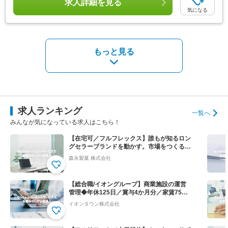
求人詳細を見る
気になる
もっと見る
求人ランキング
一覧へ
みんなが気になっている求人はこちら！
【在宅可／フルフレックス】誰もが知るロン
グセラーブランドを動かす。市場をつくる提
案営業◆ハイチュウ等
森永製菓 株式会社
【総合職/イオングループ】商業施設の運営
管理◆年休125日／賞与4か月分／家賃75％
会社負担！
イオンタウン株式会社