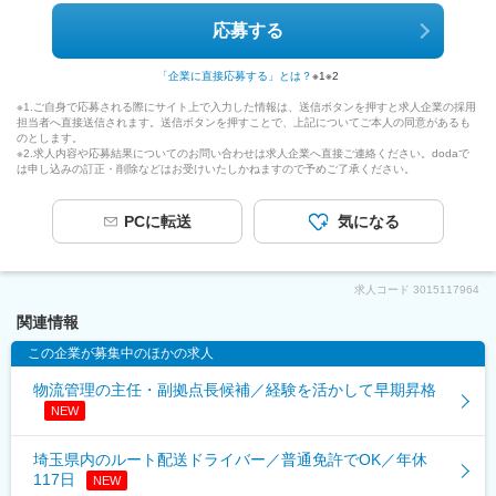
応募する
「企業に直接応募する」とは？
※1
※2
※1.ご自身で応募される際にサイト上で入力した情報は、送信ボタンを押すと求人企業の採用
担当者へ直接送信されます。送信ボタンを押すことで、上記についてご本人の同意があるも
のとします。
※2.求人内容や応募結果についてのお問い合わせは求人企業へ直接ご連絡ください。dodaで
は申し込みの訂正・削除などはお受けいたしかねますので予めご了承ください。
PCに転送
気になる
求人コード
3015117964
関連情報
この企業が募集中のほかの求人
物流管理の主任・副拠点長候補／経験を活かして早期昇格
NEW
埼玉県内のルート配送ドライバー／普通免許でOK／年休
117日
NEW