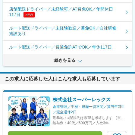
店舗配送ドライバー／未経験可／AT普免OK／年間休日
117日
NEW
ルート配送ドライバー／未経験歓迎／普免OK／自社研修
施設あり
ルート配送ドライバー／普通免許ATでOK／年休117日
続きを見る
この求人に応募した人はこんな求人も応募しています
株式会社スーパーレックス
倉庫管理／学歴・経歴一切不問／賞与年2回
／完全週休2日
勤務地：
※配属先は希望を考慮します 【営業第一本部／総合物流】 ■立川センター／最寄り駅…高松駅 ■厚木センター／最寄り駅…原当麻駅・本厚木駅・海老名駅 ■富士吉田センター／最寄り駅…富士山駅 ■新潟中条センター／最寄り駅…中条駅 ■新潟村上センター／最寄り駅…村上駅 ■神戸センター／最寄り駅…木津駅 ■岡山早島センター／最寄り駅…中庄駅 ■岡山赤磐センター／最寄り駅…熊山駅 【営業第二本部／医薬物流】 ■札幌第一センター／最寄り駅…東札幌駅 ■上尾センター／最寄り駅…上尾駅 ■川口センター／最寄り駅…赤羽駅・川口駅・川口元郷駅 ■北関東板倉センター／最寄り駅…館林駅・板倉東洋大前駅 ■PS関東工場／最寄り駅…館林駅 ■明和センター／最寄り駅…川俣駅 ■筑波センター／最寄り駅…ひたち野うしく駅・うしく駅 ■大東センター／最寄り駅…門真南駅・住道駅 ■枚方センター／最寄り駅…樟葉駅・長尾駅 ■福岡センター／最寄り駅…今隈駅 【営業第三本部／食品物流】 ■春日部センター／最寄り駅…姫宮駅・東武動物公園駅 ■流山センター／最寄り駅…江戸川台駅 ■仙台センター／最寄り駅…中野栄駅・陸前高砂駅
給与例：
40代／600万円／入社3年