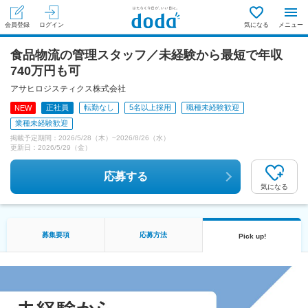
会員登録
ログイン
気になる
メニュー
食品物流の管理スタッフ／未経験から最短で年収
740万円も可
アサヒロジスティクス株式会社
正社員
転勤なし
5名以上採用
職種未経験歓迎
NEW
業種未経験歓迎
掲載予定期間：
2026/5/28（木）
~
2026/8/26（水）
更新日：
2026/5/29（金）
応募する
気になる
募集要項
応募方法
Pick up!