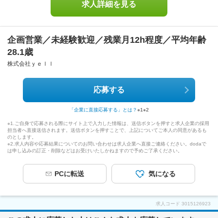
求人詳細を見る
企画営業／未経験歓迎／残業月12h程度／平均年齢
28.1歳
株式会社ｙｅｌｌ
応募する
「企業に直接応募する」とは？
※1
※2
※1.ご自身で応募される際にサイト上で入力した情報は、送信ボタンを押すと求人企業の採用
担当者へ直接送信されます。送信ボタンを押すことで、上記についてご本人の同意があるも
のとします。
※2.求人内容や応募結果についてのお問い合わせは求人企業へ直接ご連絡ください。dodaで
は申し込みの訂正・削除などはお受けいたしかねますので予めご了承ください。
PCに転送
気になる
求人コード
3015126923