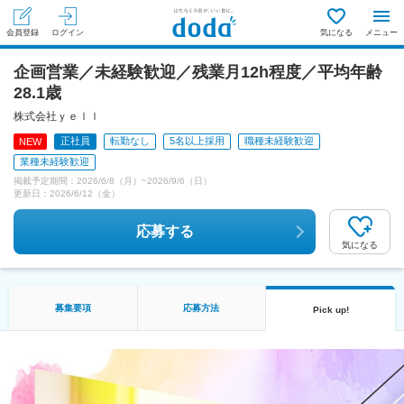
会員登録
ログイン
気になる
メニュー
企画営業／未経験歓迎／残業月12h程度／平均年齢
28.1歳
株式会社ｙｅｌｌ
正社員
転勤なし
5名以上採用
職種未経験歓迎
NEW
業種未経験歓迎
掲載予定期間：
2026/6/8（月）
~
2026/9/6（日）
更新日：
2026/6/12（金）
応募する
気になる
募集要項
応募方法
Pick up!