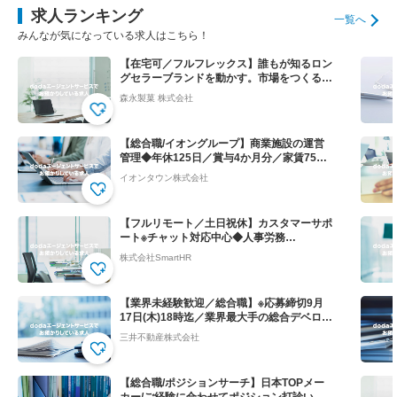
求人ランキング
一覧へ
みんなが気になっている求人はこちら！
【在宅可／フルフレックス】誰もが知るロン
グセラーブランドを動かす。市場をつくる提
案営業◆ハイチュウ等
森永製菓 株式会社
【総合職/イオングループ】商業施設の運営
管理◆年休125日／賞与4か月分／家賃75％
会社負担！
イオンタウン株式会社
【フルリモート／土日祝休】カスタマーサポ
ート※チャット対応中心◆人事労務
SaaS”SmartHR"
株式会社SmartHR
【業界未経験歓迎／総合職】※応募締切9月
17日(木)18時迄／業界最大手の総合デベロッ
パー
三井不動産株式会社
【総合職/ポジションサーチ】日本TOPメー