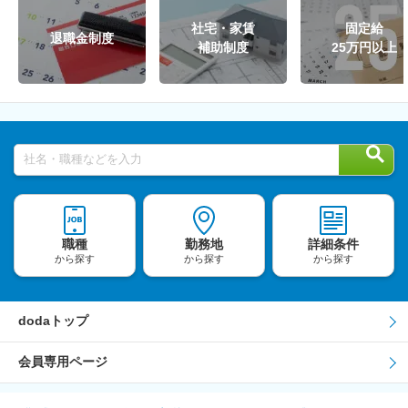
社宅・家賃
固定給
退職金制度
補助制度
25万円以上
社名・職種などを入力
職種
勤務地
詳細条件
から探す
から探す
から探す
dodaトップ
会員専用ページ