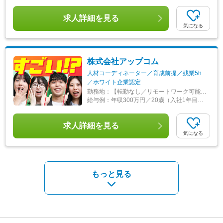
求人詳細を見る
気になる
株式会社アップコム
人材コーディネーター／育成前提／残業5h
／ホワイト企業認定
勤務地：
【転勤なし／リモートワーク可能／全国募集】 ＼47都道府県内、好きな場所で働けます！／ ★以下拠点もしくは47都道府県にあるクライアント先で勤務 ★勤務地は希望を考慮し決定 ★業務に慣れ次第、在宅・リモート勤務可 ★マイカー通勤OK・駐車場完備（拠点による） ■営業所 東京本社／東京都豊島区南池袋2-49-7 大阪／大阪府大阪市西区京町堀1-12-9 福岡／福岡県福岡市博多区博多駅前4-20-23 名古屋／愛知県名古屋市中村区名駅5-4-14 札幌／北海道札幌市中央区北4条西4-1-7 広島／広島県広島市中区大手町3-1-3 金沢／石川県金沢市彦三町1-2-1 仙台／宮城県仙台市青葉区五橋2-11-1 高崎／群馬県高崎市栄町3-11 宇都宮／栃木県宇都宮市大通り5-1-11 水戸／茨城県水戸市宮町1-2-4 新潟／新潟県新潟市中央区南笹口1-1-38 長岡／新潟県長岡市大手通2-2-6 春日山（上越）／新潟県上越市大和2-3-54 長崎／長崎県長崎市大黒町10-10 大分／大分県大分市中央町1-4-4-24 静岡／静岡県静岡市葵区栄町2-5 ※受動喫煙対策あり／屋内禁煙
給与例：
年収300万円／20歳（入社1年目／未経験）
求人詳細を見る
気になる
もっと見る