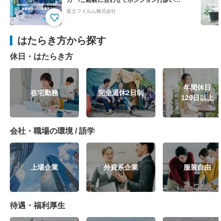
カー/ご経験に合わせてポジション打診いた
します
富士フイルム株式会社
はたらき方から探す
休日・はたらき方
年間休日
在宅勤務
完全週休2日制
120日以上
会社・職場の環境 / 語学
上場企業
外資系企業
服装自由
待遇・福利厚生