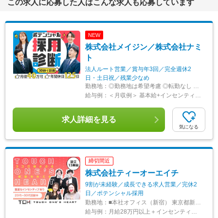
この求人に応募した人はこんな求人も応募しています
NEW
株式会社メイジン／株式会社ナミ
ト
法人ルート営業／賞与年3回／完全週休2
日・土日祝／残業少なめ
勤務地：
◎勤務地は希望考慮 ◎転勤なし ◎U・Iターン歓迎 ＜株式会社メイジン＞ ◆仙台本社・支店 仙台市青葉区中央1-6-28 メットライフ仙台駅前ビル8F ◎仙台駅徒歩2分 ◆札幌支店 札幌市中央区北四条西5-1-4 大樹生命札幌共同ビル8F ◎札幌駅徒歩5分 ◆東京支店 港区芝4丁目4番10号 サンライズ長井ビル3F ◎三田駅徒歩3分 ◆横浜支店 横浜市神奈川区金港町3-1 コンカード横浜4F ◎横浜駅徒歩6分 ◆関東支店 さいたま市中央区新都心7-2 大宮サウスゲートフロント1F ◎さいたま新都心駅徒歩7分 ＜株式会社ナミト＞ ◆名古屋本社・支店 名古屋市中区錦1-6-5 いちご名古屋錦シティビル7Ｆ ◎伏見駅徒歩5分 ◆大阪支店 大阪市中央区本町1丁目8-12 オーク堺筋本町ビル 7F ◎堺筋本町駅徒歩1分 ◆神戸支店 神戸市中央区雲井通4丁目2-2 マークラー神戸ビル10F ◎三宮駅徒歩2分 ◆広島支店 広島市中区胡町4-21 朝日生命広島胡町ビル3F ◎胡町駅徒歩1分 ◆福岡支店 福岡市博多区博多駅前1-4-4 東京建物博多ビル10F ◎博多駅徒歩5分
給与例：
＜月収例＞ 基本給+インセンティブ+各種手当 ┗月収40万円以上可能！ 月給30万75円以上+賞与年3回+各種手当（資格・赴任・保育・残業・家族手当など） ※45時間分の固定残業代7万8075円を含みます。超過分は別途支給します。 ※上記金額には一律支給の職務手当（1万5000円）が含まれています。 ※経験・能力などを考慮し、決定します。 ＜年収例＞ 450万円（24歳／入社1年） 600万円（30歳／主任入社5年） 800万円（35歳／支店長入社10年） 1000万円（40歳／次長入社15年）
求人詳細を見る
気になる
締切間近
株式会社ティーオーエイチ
9割が未経験／成長できる求人営業／完休2
日／ポテンシャル採用
勤務地：
■本社オフィス（新宿） 東京都新宿区西新宿3-17-7 西新宿TOKビル2F ※「初台駅」徒歩2分 「新宿駅」「都庁前駅」「参宮橋駅」からも徒歩10分程度 【転勤なし】 ※U・Iターンも歓迎！ 受動喫煙対策：屋内全面禁煙
給与例：
月給28万円以上＋インセンティブ＋賞与年２回 （固定残業代30H分53,165円～含む) ※試用期間中(6ヶ月)は、月給27万円＋インセンティブ＋賞与年２回 （固定残業30H分51,266円含む） ◇業界経験者の方…月給30万円以上＋インセンティブ＋賞与年２回 （固定残業代30H分56,962円～含む） 【契約社員】 月給27万円以上＋インセンティブ＋賞与年２回 （固定残業30H分51,266円～含む） ※6ヶ月毎の契約更新 ・固定残業代は残業の有無に関わらず支給 ・30H超過分は別途全額支給 ・通勤交通費支給 ・営業交通費全額支給 ※給与上記参照・待遇は変動なし 【年収例】 ■年収800万円／月給38万円＋インセンティブ＋賞与年２回：30代後半 ■年収600万円／月給34万円＋インセンティブ＋賞与年２回：30代前半 ■年収450万円／月給30万円＋インセンティブ＋賞与年２回：20代新卒入社