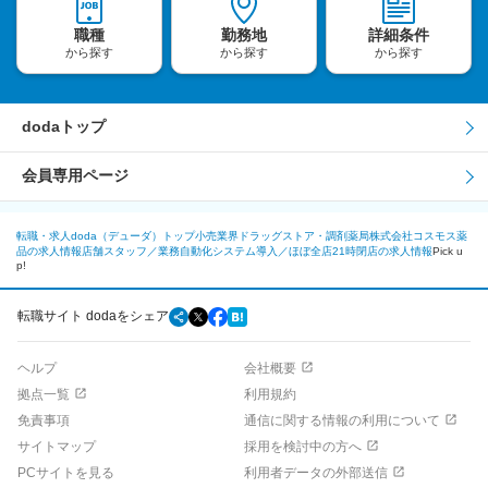
職種
勤務地
詳細条件
から探す
から探す
から探す
dodaトップ
会員専用ページ
転職・求人doda（デューダ）トップ
小売業界
ドラッグストア・調剤薬局
株式会社コスモス薬
品の求人情報
店舗スタッフ／業務自動化システム導入／ほぼ全店21時閉店の求人情報
Pick u
p!
転職サイト dodaをシェア
ヘルプ
会社概要
拠点一覧
利用規約
免責事項
通信に関する情報の利用について
サイトマップ
採用を検討中の方へ
PCサイトを見る
利用者データの外部送信