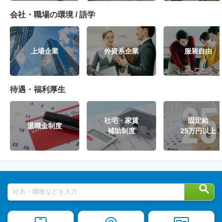
会社・職場の環境 / 語学
上場企業
外資系企業
服装自由
待遇・福利厚生
社宅・家賃
固定給
退職金制度
補助制度
25万円以上
社名・職種などを入力