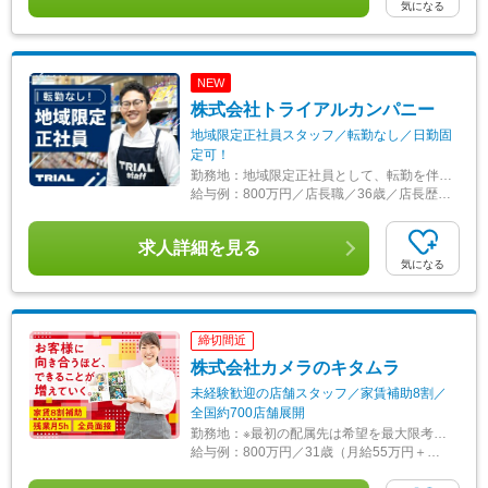
気になる
NEW
株式会社トライアルカンパニー
地域限定正社員スタッフ／転勤なし／日勤固
定可！
勤務地：
地域限定正社員として、転勤を伴う異動はありません。 ◆北海道 ◆東北(宮城、福島、岩手、青森) ◆関東(茨城、栃木、群馬、埼玉、千葉、山梨、神奈川) ◆中部(愛知、岐阜、三重） ◆北陸（富山、石川) ◆近畿(大阪、兵庫、奈良、滋賀) ◆中四国(鳥取、島根、岡山、山口、広島、香川) ◆九州(福岡、佐賀、長崎、大分、宮崎、熊本、鹿児島) ※ご希望のエリアをお選びください。
給与例：
800万円／店長職／36歳／店長歴8年（月給65万円＋各種手当＋賞与年2）
求人詳細を見る
気になる
締切間近
株式会社カメラのキタムラ
未経験歓迎の店舗スタッフ／家賃補助8割／
全国約700店舗展開
勤務地：
※最初の配属先は希望を最大限考慮した上で決定します 【全国エリアに店舗あり】 全国各地にある「カメラのキタムラ」の各店舗へ配属となります。 ※転勤あり ★「家賃8割補助」「引越し費用全額負担」など、転勤の負担が少なくなるサポートをしっかりとご用意しています。 ★自動車通勤可（店舗による）・駐車場あり（店舗による） ＜詳しい勤務地住所は下記URLをご確認ください＞ https://sss.kitamura.jp/ ※下記に記載の【勤務地一覧】住所につきましては、全国の拠点から一部抜粋したものになります ※受動喫煙対策：各店舗内禁煙
給与例：
800万円／31歳（月給55万円＋諸手当・賞与）