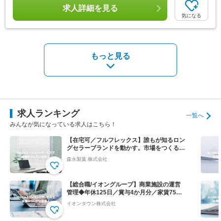
求人詳細を見る
気になる
もっと見る
求人ランキング
一覧へ
みんなが気になっている求人はこちら！
【在宅可／フルフレックス】誰もが知るロン
グセラーブランドを動かす。市場をつくる提
案営業◆ハイチュウ等
森永製菓 株式会社
【総合職/イオングループ】商業施設の運営
管理◆年休125日／賞与4か月分／家賃75％
会社負担！
イオンタウン株式会社