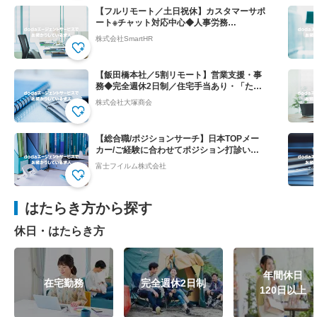
【フルリモート／土日祝休】カスタマーサポ
ート※チャット対応中心◆人事労務
SaaS”SmartHR"
株式会社SmartHR
【飯田橋本社／5割リモート】営業支援・事
務◆完全週休2日制／住宅手当あり・「たの
めーる」の上場企業
株式会社大塚商会
【総合職/ポジションサーチ】日本TOPメー
カー/ご経験に合わせてポジション打診いた
します
富士フイルム株式会社
はたらき方から探す
休日・はたらき方
年間休日
在宅勤務
完全週休2日制
120日以上