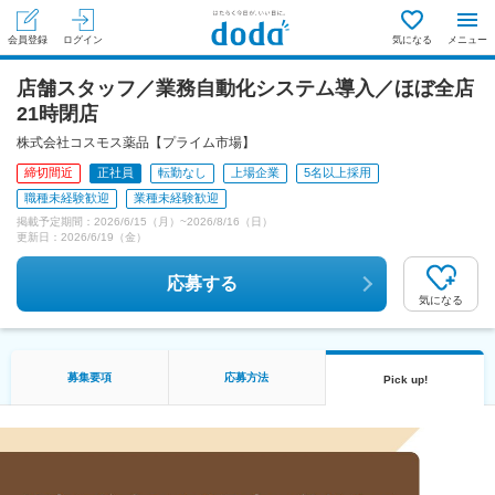
会員登録
ログイン
気になる
メニュー
店舗スタッフ／業務自動化システム導入／ほぼ全店
21時閉店
株式会社コスモス薬品【プライム市場】
締切間近
正社員
転勤なし
上場企業
5名以上採用
職種未経験歓迎
業種未経験歓迎
掲載予定期間：
2026/6/15（月）
~
2026/8/16（日）
更新日：
2026/6/19（金）
応募する
気になる
募集要項
応募方法
Pick up!