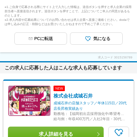
※1.ご自身で応募される際にサイト上で入力した情報は、送信ボタンを押すと求人企業の採用
担当者へ直接送信されます。送信ボタンを押すことで、上記についてご本人の同意があるも
のとします。
※2.求人内容や応募結果についてのお問い合わせは求人企業へ直接ご連絡ください。dodaで
は申し込みの訂正・削除などはお受けいたしかねますので予めご了承ください。
PCに転送
気になる
求人コード
3015156789
この求人に応募した人はこんな求人も応募しています
NEW
株式会社成城石井
成城石井の店舗スタッフ／年休115日／20代
店長昇格実績あり
勤務地：
【福岡初出店採用強化中/希望考慮/全国勤務・エリア勤務選択制】 新規出店に伴い全国各拠点にて採用強化中！ <全国の成城石井各店舗> 関東エリア:東京都・神奈川県・埼玉県・千葉県 関西エリア:大阪府・兵庫県・京都府 東海中部エリア:愛知県・岐阜県・静岡県 その他エリア:宮城県・岡山県・広島県・新潟県・群馬県・茨城県・山梨県・福岡県 ☆居住地・希望勤務地を考慮します。 ☆通勤可能圏内への配属となります。 ☆福岡県福岡市に九州エリア初出店が決定！ ＼エリア限定勤務制度あり／ それぞれの将来像やライフステージに合わせ「全国勤務」「エリア限定勤務」と選べる制度を用意しています。
給与例：
年収400万円／入社2年目・30代（月給25万円＋各種手当＋賞与）
求人詳細を見る