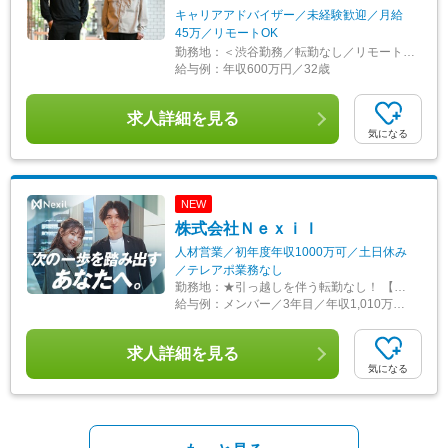
キャリアアドバイザー／未経験歓迎／月給
45万／リモートOK
勤務地：
＜渋谷勤務／転勤なし／リモート活用可＞ 東京都渋谷区東1-3-5 MORE-EXCELLENCE 2F ◎「渋谷駅」より徒歩約8分／「表参道駅」より徒歩約10分 ※関連会社であるオールインオフィスでの勤務となります。 ※ほとんどの社員が出社と在宅勤務のハイブリッド勤務です。
給与例：
年収600万円／32歳
求人詳細を見る
気になる
NEW
株式会社Ｎｅｘｉｌ
人材営業／初年度年収1000万可／土日休み
／テレアポ業務なし
勤務地：
★引っ越しを伴う転勤なし！ 【東京本社】 東京都渋谷区渋谷２丁目１６-１ Daiwa渋谷宮益坂ビル5階 ＜アクセス＞ 東急東横線、東京メトロ半蔵門線・副都心線、田園都市線「渋谷」駅徒歩5分 ＪＲ各線、東京メトロ銀座線「渋谷」駅徒歩5分
給与例：
メンバー／3年目／年収1,010万円(29歳／男性)
求人詳細を見る
気になる