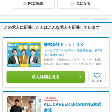
PCに転送
気になる
求人コード
3015176999
この求人に応募した人はこんな求人も応募しています
株式会社Ｅ－ＬＩＮＫ
キャリアアドバイザー／未経験歓迎／賞与3
回／年休125日
勤務地：
【転勤なし／在宅・リモート勤務OK】本社：東京都港区東麻布2丁目35番地1号 KCビル ＜アクセス＞ ・東京メトロ南北線・都営大江戸線「麻布十番駅」徒歩4分 ・都営大江戸線「赤羽橋駅」徒歩6分 ◎クライアントとの打ち合わせなど、出社が必要な業務もありますが、基本的に出社義務はありません。 ◎気分転換でのオフィス利用もOKです！ ※受動喫煙対策：あり
給与例：
年収1100万円／入社4年目／28歳
求人詳細を見る
気になる
締切間近
ALL CAREER BRANDING株式
会社