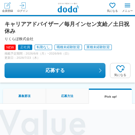
会員登録
ログイン
気になる
メニュー
キャリアアドバイザー／毎月インセン支給／土日祝
休み
りくらぼ株式会社
正社員
転勤なし
職種未経験歓迎
業種未経験歓迎
NEW
掲載予定期間：
2026/6/8（月）
~
2026/9/6（日）
更新日：
2026/7/23（木）
応募する
気になる
募集要項
応募方法
Pick up!