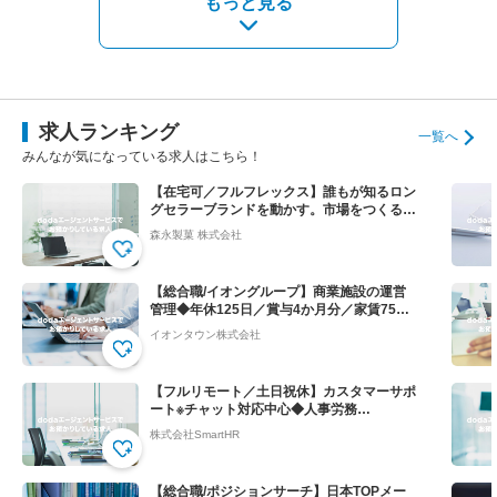
もっと見る
求人ランキング
一覧へ
みんなが気になっている求人はこちら！
【在宅可／フルフレックス】誰もが知るロン
グセラーブランドを動かす。市場をつくる提
案営業◆ハイチュウ等
森永製菓 株式会社
【総合職/イオングループ】商業施設の運営
管理◆年休125日／賞与4か月分／家賃75％
会社負担！
イオンタウン株式会社
【フルリモート／土日祝休】カスタマーサポ
ート※チャット対応中心◆人事労務
SaaS”SmartHR"
株式会社SmartHR
【総合職/ポジションサーチ】日本TOPメー