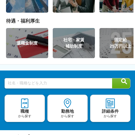
待遇・福利厚生
社宅・家賃
固定給
退職金制度
補助制度
25万円以上
社名・職種などを入力
職種
勤務地
詳細条件
から探す
から探す
から探す