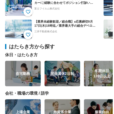
カー/ご経験に合わせてポジション打診いた
します
富士フイルム株式会社
【業界未経験歓迎／総合職】※応募締切9月
17日(木)18時迄／業界最大手の総合デベロッ
パー
三井不動産株式会社
はたらき方から探す
休日・はたらき方
年間休日
在宅勤務
完全週休2日制
120日以上
会社・職場の環境 / 語学
上場企業
外資系企業
服装自由