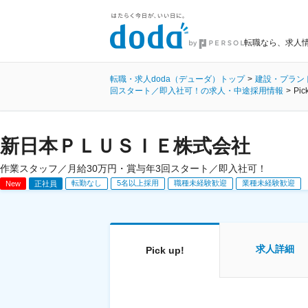
転職なら、求人情
転職・求人doda（デューダ）トップ
建設・プラン
回スタート／即入社可！の求人・中途採用情報
Pic
新日本ＰＬＵＳＩＥ株式会社
作業スタッフ／月給30万円・賞与年3回スタート／即入社可！
転勤なし
5名以上採用
職種未経験歓迎
業種未経験歓迎
New
正社員
求人詳細
Pick up!