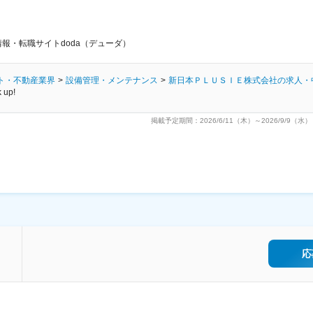
報・転職サイトdoda（デューダ）
ト・不動産業界
設備管理・メンテナンス
新日本ＰＬＵＳＩＥ株式会社の求人・
k up!
掲載予定期間：2026/6/11（木）～2026/9/9（水）
応