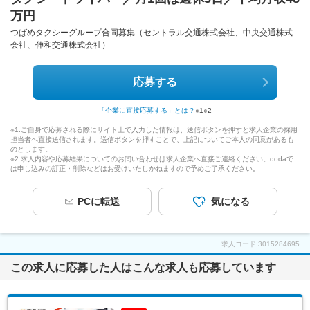
万円
つばめタクシーグループ合同募集（セントラル交通株式会社、中央交通株式
会社、伸和交通株式会社）
応募する
「企業に直接応募する」とは？
※1
※2
※1.ご自身で応募される際にサイト上で入力した情報は、送信ボタンを押すと求人企業の採用
担当者へ直接送信されます。送信ボタンを押すことで、上記についてご本人の同意があるも
のとします。
※2.求人内容や応募結果についてのお問い合わせは求人企業へ直接ご連絡ください。dodaで
は申し込みの訂正・削除などはお受けいたしかねますので予めご了承ください。
PCに転送
気になる
求人コード
3015284695
この求人に応募した人はこんな求人も応募しています