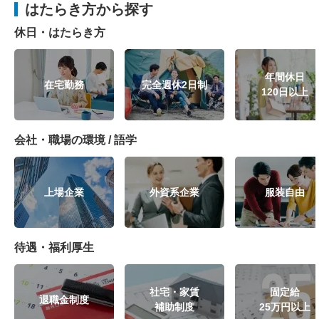
はたらき方から探す
休日・はたらき方
年間休日
在宅勤務
完全週休2日制
120日以上
会社・職場の環境 / 語学
上場企業
外資系企業
服装自由
待遇・福利厚生
社宅・家賃
固定給
退職金制度
補助制度
25万円以上