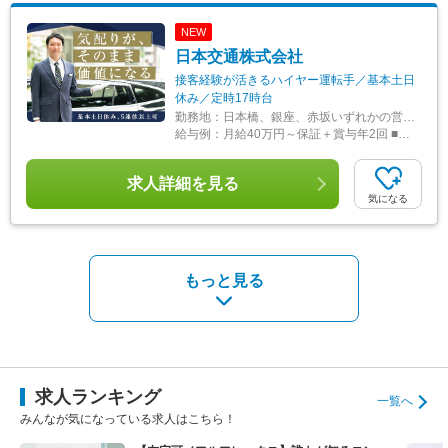
NEW
日本交通株式会社
接客経験が活きるハイヤー運転手／基本土日
休み／定時17時台
勤務地：
日本橋、銀座、赤坂いずれかの営業所勤務 ※転居を伴う転勤はありません ※受動喫煙防止対策：車内全面禁煙、屋内喫煙可能場所あり ＜アクセス＞ ■中央営業所 ・銀座線・東西線・浅草線「日本橋駅」D2出口から徒歩5分 ・東西線・日比谷線「茅場町駅」10番出口から徒歩5分 ■銀座営業所 ・浅草線「宝町駅」A3出口から徒歩1分 ・銀座線「京橋駅」1番出口から徒歩3分 ・有楽町線「銀座一丁目駅」7番出口から徒歩5分 ・各線「東京駅」1番出口から徒歩10分 ■赤坂営業所 ・銀座線・南北線「溜池山王駅」直結 ・千代田線「赤坂駅」2番出口から徒歩4分
給与例：
月給40万円～保証＋賞与年2回 ■年収732万円 入社8年目
求人詳細を見る
気になる
もっと見る
求人ランキング
一覧へ
みんなが気になっている求人はこちら！