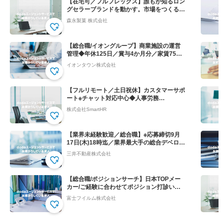
【在宅可／フルフレックス】誰もが知るロン
グセラーブランドを動かす。市場をつくる提
案営業◆ハイチュウ等
森永製菓 株式会社
【総合職/イオングループ】商業施設の運営
管理◆年休125日／賞与4か月分／家賃75％
会社負担！
イオンタウン株式会社
【フルリモート／土日祝休】カスタマーサポ
ート※チャット対応中心◆人事労務
SaaS”SmartHR"
株式会社SmartHR
【業界未経験歓迎／総合職】※応募締切9月
17日(木)18時迄／業界最大手の総合デベロッ
パー
三井不動産株式会社
【総合職/ポジションサーチ】日本TOPメー
カー/ご経験に合わせてポジション打診いた
します
富士フイルム株式会社