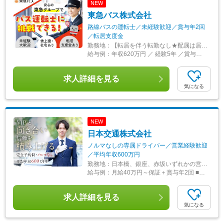
NEW
東急バス株式会社
路線バスの運転士／未経験歓迎／賞与年2回
／転居支度金
勤務地：
【転居を伴う転勤なし★配属は居住地を考慮します】 東京都内または、神奈川県内の東急バス各営業所への配属となります。 ＜東京都内＞ ◆淡島営業所／東京都世田谷区三宿2-39-1 ◆下馬営業所／東京都世田谷区下馬1-4-3 ◆弦巻営業所／東京都世田谷区弦巻4-29-23 ◆瀬田営業所／東京都世田谷区上野毛4-37-7 ◆目黒営業所／東京都目黒区目黒本町1-15-24 ◆荏原営業所／東京都品川区二葉4-27-1 ◆池上営業所／東京都大田区中央7-1-1 ＜神奈川県内＞ ◆高津営業所／神奈川県川崎市高津区溝口5-14-1 ◆新羽営業所／神奈川県横浜市港北区新羽町1927 ◆青葉台営業所／神奈川県横浜市青葉区さつきが丘7 ◆虹が丘営業所／神奈川県川崎市麻生区王禅寺963-8 ◆東山田営業所／神奈川県横浜市都筑区東山田4-35-1 ※転居を伴う転勤はありません。 ※配属は、お住まいを考慮して決定します。 ※受動喫煙対策あり。
給与例：
年収620万円 ／ 経験5年 ／賞与・諸手当等含む（扶養3人の場合）
求人詳細を見る
気になる
NEW
日本交通株式会社
ノルマなしの専属ドライバー／営業経験歓迎
／平均年収600万円
勤務地：
日本橋、銀座、赤坂いずれかの営業所勤務 ※転居を伴う転勤はありません ※受動喫煙防止対策：車内全面禁煙、屋内喫煙可能場所あり ＜アクセス＞ ■中央営業所 ・銀座線・東西線・浅草線「日本橋駅」D2出口から徒歩5分 ・東西線・日比谷線「茅場町駅」10番出口から徒歩5分 ■銀座営業所 ・浅草線「宝町駅」A3出口から徒歩1分 ・銀座線「京橋駅」1番出口から徒歩3分 ・有楽町線「銀座一丁目駅」7番出口から徒歩5分 ・各線「東京駅」1番出口から徒歩10分 ■赤坂営業所 ・銀座線・南北線「溜池山王駅」直結 ・千代田線「赤坂駅」2番出口から徒歩4分
給与例：
月給40万円～保証＋賞与年2回 ■年収732万円 入社8年目
求人詳細を見る
気になる