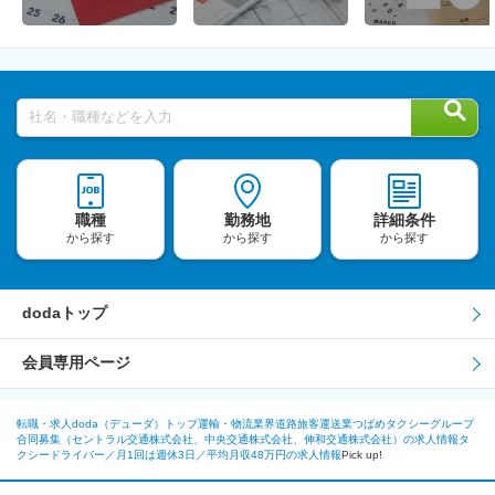
社名・職種などを入力
職種
勤務地
詳細条件
から探す
から探す
から探す
dodaトップ
会員専用ページ
転職・求人doda（デューダ）トップ
運輸・物流業界
道路旅客運送業
つばめタクシーグループ
合同募集（セントラル交通株式会社、中央交通株式会社、伸和交通株式会社）の求人情報
タ
クシードライバー／月1回は週休3日／平均月収48万円の求人情報
Pick up!