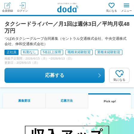
会員登録
ログイン
気になる
メニュー
タクシードライバー／月1回は週休3日／平均月収48
万円
つばめタクシーグループ合同募集（セントラル交通株式会社、中央交通株式
会社、伸和交通株式会社）
正社員
転勤なし
5名以上採用
職種未経験歓迎
業種未経験歓迎
掲載予定期間：
2026/6/15（月）
~
2026/9/13（日）
更新日：
2026/6/15（月）
応募する
気になる
募集要項
応募方法
Pick up!