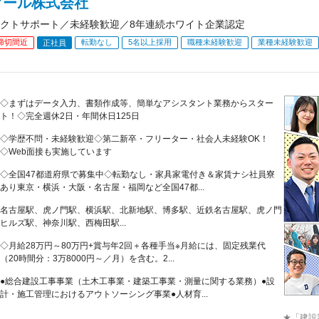
アール株式会社
クトサポート／未経験歓迎／8年連続ホワイト企業認定
締切間近
転勤なし
5名以上採用
職種未経験歓迎
業種未経験歓迎
正社員
◇まずはデータ入力、書類作成等、簡単なアシスタント業務からスター
ト！◇完全週休2日・年間休日125日
◇学歴不問・未経験歓迎◇第二新卒・フリーター・社会人未経験OK！
◇Web面接も実施しています
◇全国47都道府県で募集中◇転勤なし・家具家電付き＆家賃ナシ社員寮
あり東京・横浜・大阪・名古屋・福岡など全国47都...
名古屋駅、虎ノ門駅、横浜駅、北新地駅、博多駅、近鉄名古屋駅、虎ノ門
ヒルズ駅、神奈川駅、西梅田駅...
◇月給28万円～80万円+賞与年2回＋各種手当※月給には、固定残業代
（20時間分：3万8000円～／月）を含む。2...
●総合建設工事事業（土木工事業・建築工事業・測量に関する業務）●設
計・施工管理におけるアウトソーシング事業●人材育...
★「建設