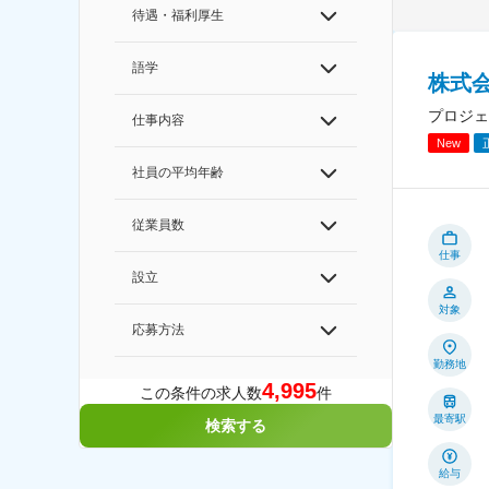
待遇・福利厚生
語学
株式
プロジェ
仕事内容
New
社員の平均年齢
従業員数
仕事
設立
対象
応募方法
勤務地
4,995
この条件の求人数
件
最寄駅
検索する
給与