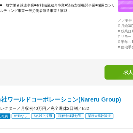
■一般労働者派遣事業■有料職業紹介事業■登録支援機関事業■採用コンサ
ルティング事業一般労働者派遣事業 / 派13-...
／／要件
# 月給
# 残業は
# リモ
# 半年
# 住宅
求人
社ワールドコーポレーション(Nareru Group)
レクター／月収例40万円／完全週休2日制／h32
転勤なし
5名以上採用
職種未経験歓迎
業種未経験歓迎
正社員