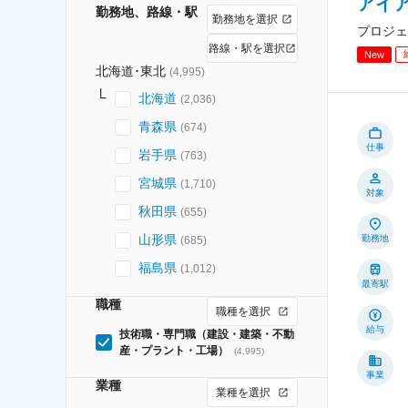
アイ
勤務地、路線・駅
勤務地を選択
プロジェ
路線・駅を選択
New
北海道･東北
(
4,995
)
北海道
(
2,036
)
青森県
(
674
)
仕事
岩手県
(
763
)
宮城県
(
1,710
)
対象
秋田県
(
655
)
山形県
勤務地
(
685
)
福島県
(
1,012
)
最寄駅
職種
職種を選択
給与
技術職・専門職（建設・建築・不動
産・プラント・工場）
(
4,995
)
事業
業種
業種を選択