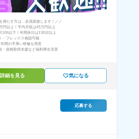
を満たす方は…全員面接します！／／
30万円以上！平均月収は45万円以上
月10h以下！年間休日は130日以上
ート・フレックス相談可能
～1年間の手厚い研修を用意
手当・資格取得支援など福利厚生充実
詳細を見る
気になる
応募する