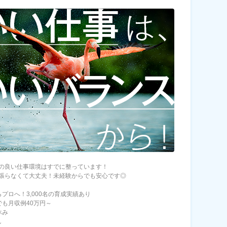
の良い仕事環境はすでに整っています！
張らなくて大丈夫！未経験からでも安心です◎
らプロへ！3,000名の育成実績あり
でも月収例40万円～
休み
し