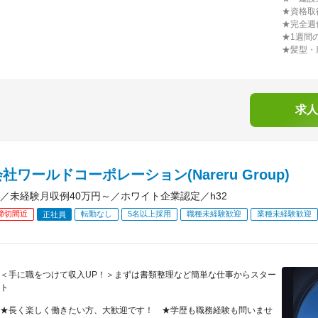
★資格取
★完全週
★1週間
★髪型・
求人
社ワールドコーポレーション(Nareru Group)
／未経験月収例40万円～／ホワイト企業認定／h32
締切間近
転勤なし
5名以上採用
職種未経験歓迎
業種未経験歓迎
正社員
＜手に職をつけて収入UP！＞まずは書類整理など簡単な仕事からスター
ト
★長く楽しく働きたい方、大歓迎です！ ★学歴も職務経験も問いませ