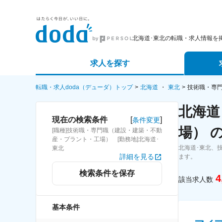
北海道･東北の転職・求人情報を
求人を探す
詳細条件から探す
エージェ
転職・求人doda（デューダ）トップ
北海道
東北
技術職・専
北海道
新着求人から探す
スカウト
[
]
現在の検索条件
条件変更
場） 
[職種]技術職・専門職（建設・建築・不動
求人特集から探す
パートナ
産・プラント・工場） [勤務地]北海道･
北海道･東北、
東北
詳細を見る
ます。
検索条件を保存
4
該当求人数
基本条件