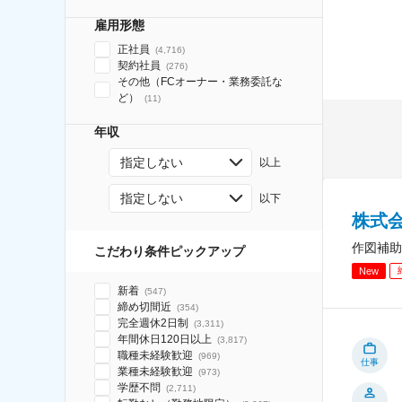
雇用形態
正社員
(
4,716
)
契約社員
(
276
)
その他（FCオーナー・業務委託な
ど）
(
11
)
年収
指定しない
以上
指定しない
以下
株式会
作図補助
こだわり条件ピックアップ
New
新着
(
547
)
締め切間近
(
354
)
完全週休2日制
(
3,311
)
年間休日120日以上
(
3,817
)
職種未経験歓迎
(
969
)
仕事
業種未経験歓迎
(
973
)
学歴不問
(
2,711
)