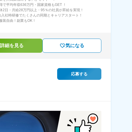
得で平均年収636万円・国家資格もGET ！
休2日・月給28万円以上・95％の社員が昇給を実現！
の入社時研修でたくさんの同期とキャリアスタート！
服装自由！副業もOK！
詳細を見る
気になる
応募する