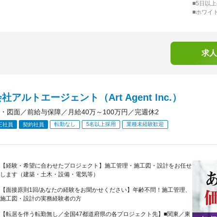
■5日以
■ホワイ
求人
社アルトエージェント（Art Agent Inc.）
・図面／前給与保障／月給40万～100万円／完週休2
転勤なし
5名以上採用
業種未経験歓迎
正社員
契約社員
【経験・希望に合わせたプロジェクト】施工管理・施工図・設計をお任せ
します（建築・土木・設備・電気等）
【面接原則1回/あなたの経験をお聞かせください】年齢不問！施工管理、
施工図・設計の実務経験者の方
【転居を伴う転勤無し／全国47都道府県の各プロジェクト先】■関東／東