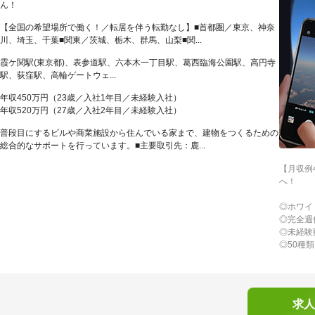
ん！
【全国の希望場所で働く！／転居を伴う転勤なし】■首都圏／東京、神奈
川、埼玉、千葉■関東／茨城、栃木、群馬、山梨■関...
霞ケ関駅(東京都)、表参道駅、六本木一丁目駅、葛西臨海公園駅、高円寺
駅、荻窪駅、高輪ゲートウェ...
年収450万円（23歳／入社1年目／未経験入社）
年収520万円（27歳／入社2年目／未経験入社）
普段目にするビルや商業施設から住んでいる家まで、建物をつくるための
総合的なサポートを行っています。■主要取引先：鹿...
【月収例
へ！
◎ホワイ
◎完全週
◎未経験
◎50種
求人