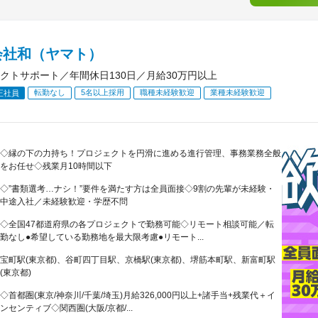
会社和（ヤマト）
クトサポート／年間休日130日／月給30万円以上
転勤なし
5名以上採用
職種未経験歓迎
業種未経験歓迎
正社員
◇縁の下の力持ち！プロジェクトを円滑に進める進行管理、事務業務全般
をお任せ◇残業月10時間以下
◇”書類選考…ナシ！”要件を満たす方は全員面接◇9割の先輩が未経験・
中途入社／未経験歓迎・学歴不問
◇全国47都道府県の各プロジェクトで勤務可能◇リモート相談可能／転
勤なし●希望している勤務地を最大限考慮●リモート...
宝町駅(東京都)、谷町四丁目駅、京橋駅(東京都)、堺筋本町駅、新富町駅
(東京都)
◇首都圏(東京/神奈川/千葉/埼玉)月給326,000円以上+諸手当+残業代＋イ
ンセンティブ◇関西圏(大阪/京都/...