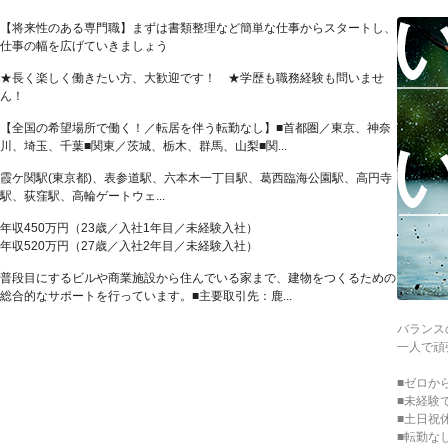
【将来性のある専門職】まずは書類整理など簡単な仕事からスタートし、
仕事の幅を広げていきましょう
★長く楽しく働きたい方、大歓迎です！ ★学歴も職務経験も問いませ
ん！
【全国の希望場所で働く！／転居を伴う転勤なし】■首都圏／東京、神奈
川、埼玉、千葉■関東／茨城、栃木、群馬、山梨■関...
霞ケ関駅(東京都)、表参道駅、六本木一丁目駅、葛西臨海公園駅、高円寺
駅、荻窪駅、高輪ゲートウェ...
年収450万円（23歳／入社1年目／未経験入社）
年収520万円（27歳／入社2年目／未経験入社）
普段目にするビルや商業施設から住んでいる家まで、建物をつくるための
総合的なサポートを行っています。■主要取引先：鹿...
バランス
一人で頑
■ゼロか
■未経験
■土日祝
■転勤な