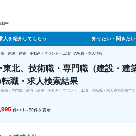
掲載中
求人を紹介してもらう
知りたい・聞きたい
ントサービス
転職ノウハウ
門職（建設・建築・不動産・プラント・工場）の転職・求人情報
･東北、技術職・専門職（建設・建
サービス
データで見る転職
の転職・求人検索結果
ーエージェントサービス
コラム・インタビュー
技術職・専門職（建設・建築・不動産・プラント・工場）の転職・求人検索結果で
転職Q&A
,995
件中
1～50
件
を表示