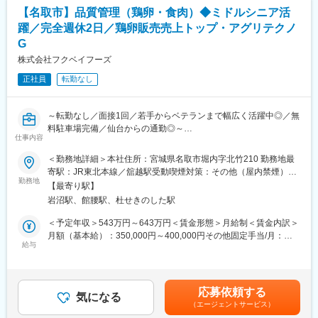
整っています。歴史ある企業で安定したキャリアを築きたい方に
【名取市】品質管理（鶏卵・食肉）◆ミドルシニア活
するため、自分が手掛けた商品を店舗で見ることができます。
とって魅力的な職場です。海外からの輸入原料元を抑えているこ
・全国の食卓やチェーン店を支えることができます。
とが強みで、海外輸入先との信頼関係も厚く、アメリカ産のたら
躍／完全週休2日／鶏卵販売売上トップ・アグリテクノ
のシェアは全国トップクラスを誇っています。
G
■働く環境：
株式会社フクベイフーズ
・風通しが良く、フラットな人間関係が特徴です。
変更の範囲：当社業務全般
・転勤がなく、安定して業務に従事いただけます。
正社員
転勤なし
■組織体制：
当社の製造部門には正社員8名（20代～60代の男性）と、準社
～転勤なし／面接1回／若手からベテランまで幅広く活躍中◎／無
員・技能実習生など約70名が在籍しています。幅広い年齢層が活
料駐車場完備／仙台からの通勤◎～
仕事内容
躍しており、経験豊富なベテランから若手まで、多様なメンバー
と一緒に仕事を進めることができます。
■概要
＜勤務地詳細＞本社住所：宮城県名取市堀内字北竹210 勤務地最
鶏卵包装（パック詰他）工場および牛タン等を取り扱う食肉加工
寄駅：JR東北本線／舘越駅受動喫煙対策：その他（屋内禁煙）変
■福利厚生：
工場において、品質および衛生管理のマネジメント業務全般をお
勤務地
更の範囲：会社の定める事業所
【最寄り駅】
事前に申告することで産休育休も取得でき、取得率・復帰率は共
任せします。
岩沼駅、館腰駅、杜せきのした駅
に100%の実績です。更衣室、ロッカー有、食堂では日替わり弁当
を注文しており、1食200円で食べることが出来ます。
■具体的な仕事内容：
＜予定年収＞543万円～643万円＜賃金形態＞月給制＜賃金内訳＞
以下の業務をご担当いただきます。
月額（基本給）：350,000円～400,000円その他固定手当/月：
■企業の特徴／魅力：
・品質基準の設定、維持管理
給与
30,000円～50,000円＜月給＞380,000円～450,000円＜昇給有無
大正10年創業の長い歴史を持ち、近海・遠洋漁業で水揚げした鮮
・問題発生時の原因究明、解決案の策定および実行
＞有＜残業手当＞有＜給与補足＞役職手当：30,000～50,000円昇
魚を自社工場で加工し、全国の市場やスーパーに供給していま
・製造の過程で起こる汚染について工程毎に重点的に管理
給：有、5.3%/月（昨年度実績）予定賞与：年2回、計2.30ヵ月
す。HACCP認定工場を持ち、安全・安心な製品を提供することに
・HACCP基準の管理
（昨年度実績）※会社の業績および個人の勤務成績などを勘案のう
応募依頼する
力を入れています。また、産育休取得率100%と働きやすい環境が
・社内教育および指導の実施
気になる
え、支給の有無および金額を決定します賃金はあくまでも目安の
（エージェントサービス）
整っています。歴史ある企業で安定したキャリアを築きたい方に
・品質および衛生管理システムの構築
金額であり、選考を通じて上下する可能性があります。月給(月額)