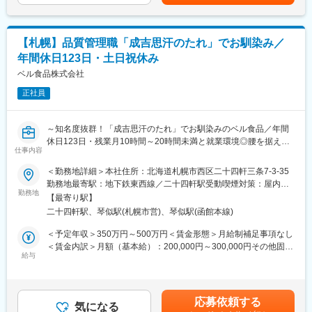
回による具体的指導・アドバイス、食品工場監査等の対応、品質
も特に美味しい自然都環境に恵まれた町です。
管理体制の継続的レベルアップと維持といった当社の信頼の要と
その町で育まれた良質な原料で生産された商品をより安く食卓に
なる部分を強化していただきます。
お届けすることをモットーにしております。
【札幌】品質管理職「成吉思汗のたれ」でお馴染み／
変更の範囲：会社の定める業務
年間休日123日・土日祝休み
■八雲町について
八雲町は北海道の南西部にあり、日本で唯一の太平洋と日本海の
ベル食品株式会社
二つの海に面した町です。
正社員
JRの特急を利用すれば函館には約1時間、札幌にも約2時間40分で
アクセス可能です。
移住者からは自然環境と豊かな食、美しい景観や温泉などに恵ま
～知名度抜群！「成吉思汗のたれ」でお馴染みのベル食品／年間
れているという声が多く、買い物の利便性、生活インフラ、医療
休日123日・残業月10時間～20時間未満と就業環境◎腰を据えて
や福祉の面で、ほぼ都会と同じような暮らしが実現できるという
仕事内容
働ける～
声もあります。
＜勤務地詳細＞本社住所：北海道札幌市西区二十四軒三条7-3-35
北海道の中では冬も過ごしやすく、内浦湾に面する穏やかな環境
＜第2新卒、業界職種経験が浅い方も歓迎！＞
勤務地最寄駅：地下鉄東西線／二十四軒駅受動喫煙対策：屋内全
に恵まれています。
勤務地
面禁煙変更の範囲：会社の定める事業所
また、八雲町ではUIターンの方向けに奨励金（1年目30万円）を
【最寄り駅】
ジンギスカンのタレやレトルト食品を始めとする生産工場にて、
交付する制度を行っております。
二十四軒駅、琴似駅(札幌市営)、琴似駅(函館本線)
品質管理業務をお任せします。
当社の品質管理は、製品のみにとどまらず工場の製造工程や衛生
＜予定年収＞350万円～500万円＜賃金形態＞月給制補足事項なし
変更の範囲：会社の定める業務
的な環境の維持管理など、工場全体を巻き込んだ働き方を行って
＜賃金内訳＞月額（基本給）：200,000円～300,000円その他固定
います。そのため品質管理のスキルはもちろん、周りを巻き込み
給与
手当/月：27,000円～40,000円＜月給＞227,000円～340,000円＜
裁量の大きな仕事のもとで、今まで培ってきたスキルを最大限発
昇給有無＞有＜残業手当＞有＜給与補足＞※給与詳細は経験・能
揮できます。
力・前職給与等を踏まえて決定します。■昇給：～1.5％（ベース
アップ込みの過去実績）■賞与：年2回（計2.5ヶ月分※過去実績）
応募依頼する
■業務内容：
気になる
■燃料手当：年1回（10月）■決算手当：業績による賃金はあくま