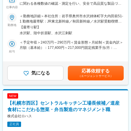
に関わる各種数値の確認・測定を行い、安全で高品質な製品づく
食品に使用されており、携わった製品がどのような形で流通し、
仕事内容
りを支えるポジションです。また、工場内の衛生管理状況の確認
消費者様に喜ばれているかを実感することが出来ます。
や改善提案を行い、品質管理体制の維持・向上にも携わっていた
＜勤務地詳細＞本社住所：岩手県奥州市水沢姉体町字大内田前51-
だきます。
■当社について：
1 勤務地最寄駅：JR東北新幹線／秋田新幹線／水沢駅受動喫煙対
勤務地
当社は、天然カルシウムをはじめとするミネラル類や天然由来の
策：屋内全面禁煙変更の範囲：無
【最寄り駅】
■業務内容
機能性食品素材、有機質肥料の提供を通じて、食品分野を中心に
水沢駅、陸中折居駅、水沢江刺駅
製造している商品の品質に関わる数値の確認、測定作業及び衛生
国内で最も厳しいお客様の品質要求に応えてまいりました。
度の確認他不随する業務に従事していただきます。
創業から76年、天産由来の原料にこだわり続け、今後も市場が求
＜予定年収＞240万円～290万円＜賃金形態＞月給制＜賃金内訳＞
・製造機器の数値確認、記録
める要求にお応えし、唯一無二の高品質素材の安定供給を目指し
月額（基本給）：177,400円～217,000円固定残業手当/月：
・製品の品質確認、測定
給与
ます。
19,959円～24,414円（固定残業時間15時間0分/月）超過した時間
・商品開発の補助
現状に安閑とせず、原料素材、設備、製造管理方法を絶えず見直
外労働の残業手当は追加支給＜月給＞197,359円～241,414円（一
し改善に努め、お客様へ新しい価値をご提供できる様、真摯な姿
律手当を含む）＜昇給有無＞有＜残業手当＞有賃金はあくまでも
■当社の特徴：
勢で研鑽を続けます。
目安の金額であり、選考を通じて上下する可能性があります。月
応募依頼する
当社は、1985年に株式会社田村米菓岩手工場としてスタートし、
気になる
持続可能な供給環境にある原料を使い、素材の観点から地球の健
給(月額)は固定手当を含めた表記です。
（エージェントサービス）
30年以上奥州市に根差して食品製造を行っております。現在は、
康に配慮し、商品の観点から人々の健康を高めるため、当社の技
株式会社田村米菓のグループ会社の東北田村米菓として、菓子類
術でお客様の要望にお応えし貢献し続けることが、私たちの喜び
を製造し、同グループ販売会社の銀座花のれんにて、全国の優良
です。
店舗に高級米菓を中心に商品を販売しております。昨今では宅
NEW
配、テレビ向け通販などにも商品を提供しています。
【札幌市西区】セントラルキッチン工場長候補／道産
「作るは心、菓子は夢」をモットーに田村米菓グループ全体で、
安全、安心、健康を基本理念として米菓、煎餅をはじめとする多
食材にこだわる惣菜・弁当製造のマネジメント職
彩な和洋菓子の製造・販売を行い、こだわりの自社ブランド商品
株式会社ロハス
の開発のみならず、数多くの企業のOEM供給を手がけておりま
正社員
す。