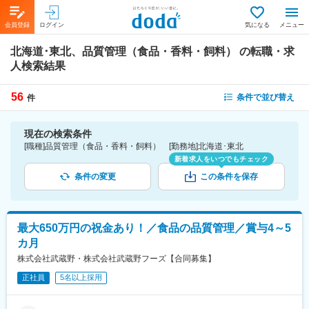
会員登録
ログイン
気になる
メニュー
北海道･東北、品質管理（食品・香料・飼料）
の転職・求
人検索結果
56
条件で並び替え
件
現在の検索条件
[職種]品質管理（食品・香料・飼料） [勤務地]北海道･東北
新着求人をいつでもチェック
条件の変更
この条件を保存
最大650万円の祝金あり！／食品の品質管理／賞与4～5
カ月
株式会社武蔵野・株式会社武蔵野フーズ【合同募集】
正社員
5名以上採用