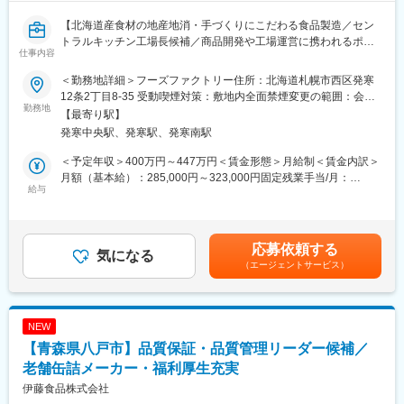
変更の範囲：会社の定める業務
【北海道産食材の地産地消・手づくりにこだわる食品製造／セン
トラルキッチン工場長候補／商品開発や工場運営に携われるポジ
仕事内容
ション】
＜勤務地詳細＞フーズファクトリー住所：北海道札幌市西区発寒
■業務概要
12条2丁目8-35 受動喫煙対策：敷地内全面禁煙変更の範囲：会社
当社直営飲食店や弁当チェーンなどで提供する各種商品の製造・
勤務地
の定める事業所
【最寄り駅】
品質管理を担うセントラルキッチンにて、工場運営全般をお任せ
発寒中央駅、発寒駅、発寒南駅
します。具体的には製造ラインのマネジメント、衛生管理、シフ
ト・原価・収支管理、商品開発など、幅広い業務を担当いただき
＜予定年収＞400万円～447万円＜賃金形態＞月給制＜賃金内訳＞
ます。将来的には取引先との商談や新商品の開発にも携わり、工
月額（基本給）：285,000円～323,000円固定残業手当/月：
場の中心的役割を担っていただきます。
給与
43,000円～48,000円（固定残業時間20時間0分/月）超過した時間
外労働の残業手当は追加支給＜月給＞328,000円～371,000円（一
■業務詳細
律手当を含む）＜昇給有無＞有＜残業手当＞有＜給与補足＞賃金
・調理製造作業
はあくまでも目安の金額であり、選考を通じて上下する可能性が
応募依頼する
※入社後まずは製造作業をご経験いただき、当社業務に慣れていた
気になる
あります。賃金はあくまでも目安の金額であり、選考を通じて上
（エージェントサービス）
だきます。
下する可能性があります。月給(月額)は固定手当を含めた表記で
す。
・製造スケジュールの立案・管理、日々の調理製造業務の管理
・従業員への指示出しやシフト作成、チームマネジメント
NEW
・食材の受発注（専用システムを使用）、在庫・品質・衛生管理
【青森県八戸市】品質保証・品質管理リーダー候補／
・商品レシピの作成、コスト計算および原価・収支管理
・工場内の作業工程全般の改善・安全管理
老舗缶詰メーカー・福利厚生充実
・仕事に慣れ次第、既存商品の改良や新商品開発、真空調理など
伊藤食品株式会社
新技術導入