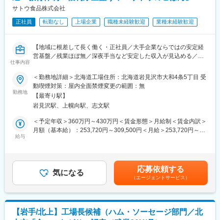
応。高い技術力を活かしたOEM製造も行い、全国各地へ製品を展
サトウ食品株式会社
開しています。
正社員
転勤なし
上場企業
職種未経験歓迎
業種未経験歓迎
■組織構成
経験豊富なスタッフと若手社員がバランスよく在籍し、チームワ
【地域に根差して長く働く・正社員／大手企業ならではの安定経
ークを重視した職場環境です。情報共有や意見交換も活発です。
営基盤／残業ほぼ無／深夜手当など安定した収入が見込める／機
仕事内容
械操作など担当】
■業務の魅力
経営基盤が安定しており、リーダー候補として裁量を持って働け
＜勤務地詳細＞北海道工場住所：北海道岩見沢市大和4条5丁目 受
■当ポジションについて
ます。製品の安全・安心に直結する社会貢献性の高い業務です。
動喫煙対策：屋内全面禁煙変更の範囲：無
東証スタンダード上場、国内トップクラスの食品メーカーである
勤務地
【最寄り駅】
サトウ食品株式会社。「サトウのごはん」でおなじみの当社で
■教育体制
岩見沢駅、上幌向駅、志文駅
は、地域に根ざして長く働ける地域限定正社員を募集していま
OJTや社内研修を通じて、現場での実践的なノウハウを身につけ
す。大手企業ならではの安定した経営基盤と、充実した福利厚
られます。未経験分野も丁寧にサポートする体制です。
＜予定年収＞360万円～430万円＜賃金形態＞月給制＜賃金内訳＞
生・教育体制が整っており、未経験からでも安心して製造職にチ
月額（基本給）：253,720円～309,500円＜月給＞253,720円～
ャレンジできる環境です。
給与
■就業環境
309,500円＜昇給有無＞有＜残業手当＞有＜給与補足＞※経験と能
完全週休2日制、年間休日120日、福利厚生も充実。転勤なしで長
力によって決定。■賞与：あり■昇給：年1回（5月）賃金はあくま
【働き方】
く安定して働ける環境が整っています。
でも目安の金額であり、選考を通じて上下する可能性がありま
2交替（餅工場）・3交替（米飯工場）選べます。
す。月給(月額)は固定手当を含めた表記です。
応募依頼する
夜勤を含む勤務ですが、深夜手当などが充実しており、日勤のみ
気になる
■想定されるキャリアパス
（エージェントサービス）
より安定した収入が見込めます。平日昼間に自由な時間を確保し
将来的には品質管理部門のリーダーやマネージャーなど管理職へ
やすく、通院や買い物などもスムーズ。シフトは事前に確定し、
のステップアップも可能です。
オン・オフの切り替えがしやすい働き方です。入社後は日勤から
スタートし、無理なく慣れていける体制を整えています。
■企業の特徴/魅力
【岩手/北上】工場長候補（ハム・ソーセージ部門／北
・転勤なしの地域限定正社員
創業以来「安心・安全な食品づくり」を追求し続けてきた老舗メ