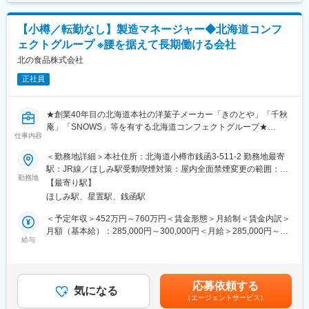
・仕様書作成
関わることで世界の食品産業に貢献していきます。
・薬品管理
【小樽／転勤なし】製造マネージャー◆北海道コンフ
変更の範囲：本文参照
ェクトグループ ※腰を据えて長期働ける会社
■当ポジションの魅力：
外食産業で国内および世界でもトップクラス企業のゼンショーホ
北の食品株式会社
ールディングスのグループ企業であるため、会社の安定性が大き
正社員
な強みです。
すき家のカットサラダやビッグボーイのハンバーグ、ココスのソ
ースなど誰もが知る食品の製造に携わることができます。
★創業40年目の北海道本社の洋菓子メーカー「きのとや」「千秋
また震災発生時には現地へ食品の支給を行うなと、食のインフラ
庵」「SNOWS」等を有する北海道コンフェクトグループ★
として働いていることを強く実感できるやりがいのある業務で
仕事内容
【業績好調による増員募集／シフト制】
す。
＜勤務地詳細＞本社住所：北海道小樽市銭函3-511-2 勤務地最寄
創業40年目の北海道本社の洋菓子メーカー「きのとや」等の属す
駅：JR線／ほしみ駅受動喫煙対策：屋内全面禁煙変更の範囲：会
■当社について：
る北海道コンフェクトグループの中で、
勤務地
社の定める事業所
従業員は、日本をはじめ20か国以上の人たちで構成されており、
【最寄り駅】
「札幌農学校」などの定番商品や冬季限定ブランドとして、メデ
国際色豊かな仕事場となっています。
ほしみ駅、星置駅、銭函駅
ィア露出も多い「SNOWS」などの
また、幅広い年齢層の方々が、食に対する知識と経験を活かして
菓子製造を担っている当社にて、製造管理職を募集します。
＜予定年収＞452万円～760万円＜賃金形態＞月給制＜賃金内訳＞
働いています。
月額（基本給）：285,000円～300,000円＜月給＞285,000円～
ゼンショーグループの事業の根幹にあるのが、「マス・マーチャ
■業務内容：
給与
300,000円＜昇給有無＞有＜残業手当＞有＜給与補足＞※役職手
ンダイジング・システム（MMD）」です。原材料の生産や仕入か
生産管理に基づく製造ラインの管理、社員のシフト管理業務、予
当、資格手当あり■昇給・昇格：あり■賞与：年2回賃金はあくま
ら、食品加工、物流、店舗の販売まで一貫してグループ全体で管
約商品の確認、他
でも目安の金額であり、選考を通じて上下する可能性がありま
理運営する仕組みです。安全でよいものを適正価格で仕入れ、安
す。月給(月額)は固定手当を含めた表記です。
定的に提供することを可能にし、食の安全と品質を保証します。
応募依頼する
■配属先について：
気になる
GFFは、ゼンショーグループの製造会社として、MMDの各工程と
（エージェントサービス）
商品ごとに製造ラインが分かれており、一つのラインで10～15名
連携を取り、「食」にあらゆる角度で関わっていきます。 幅広く