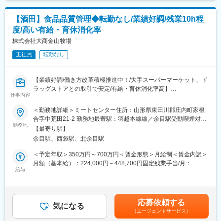
・工場長との連携を通じた衛生業務の推進
【酒田】食品品質管理◆転勤なし/業績好調/残業10h程
■出向先について：
度/高い有給・育休消化率
・企業名：株式会社彩喜
・事業内容：青果物を中心とした生鮮食品・加工食品・保存食品
株式会社大商金山牧場
の仕入販売業など
正社員
転勤なし
・勤務地： 福島工場：福島県双葉郡富岡町上郡山関名古144-10
■企業の特徴／魅力：
【業績好調/働き方改革積極推進中！/大手スーパーマーケット、ド
当社は、「お届けします、新鮮野菜」というミッションのもと、
ラッグストアとの取引で安定/有給・育休消化率高】
農作物物流に特化したリーディングカンパニーです。保管技術で
仕事内容
の特許取得や強固なネットワーク構築により、他社には真似でき
■業務内容
＜勤務地詳細＞ミートセンター住所：山形県東田川郡庄内町家根
ない優位性を持ち、創業から30年でグループ売上高120億円規模
[米の娘ぶた]のブランドを中心に展開している総合食肉会社にて、
合字中荒田21-2 勤務地最寄駅：羽越本線線／余目駅受動喫煙対
まで成長しました。地方、農業、物流、海外展開など、日本の農
品質保証・管理業務全般を担当していただきます。
勤務地
策：屋内全面禁煙変更の範囲：会社の定める事業所
作物の課題に対し、業界をリードしながら積極的に取り組んでい
【最寄り駅】
ます。
余目駅、西袋駅、北余目駅
■職務詳細
・食肉（豚肉・牛肉）および加工品の品質管理・品質保証業務
＜予定年収＞350万円～700万円＜賃金形態＞月給制＜賃金内訳＞
変更の範囲：会社の定める業務
・各事業部・工場における衛生管理体制のチェックおよび指導
月額（基本給）：224,000円～448,700円固定残業手当/月：
・品質マニュアルや基準類の策定、運用、改善活動
給与
28,500円～50,000円（固定残業時間16時間53分/月）超過した時
・不良発生時の原因究明および再発防止策の立案・実行
間外労働の残業手当は追加支給＜月給＞252,500円～498,700円
・メンバーの育成や専門部署としての体制強化・充実の推進
（一律手当を含む）＜昇給有無＞有＜残業手当＞有＜給与補足＞■
・その他、お客様からの品質に関する問い合わせ対応や行政対応
賞与：・年2回 （7月・12月）・業績に応じて期末賞与も支給あ
応募依頼する
気になる
り、1か月分（2月） (前年度実績：3回・3.60か月）■年収例係長
（エージェントサービス）
■働き方改革
職相当：420～450万円賃金はあくまでも目安の金額であり、選考