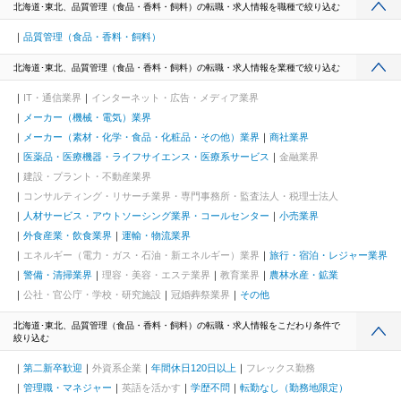
北海道･東北、品質管理（食品・香料・飼料）の転職・求人情報を職種で絞り込む
品質管理（食品・香料・飼料）
北海道･東北、品質管理（食品・香料・飼料）の転職・求人情報を業種で絞り込む
IT・通信業界
インターネット・広告・メディア業界
メーカー（機械・電気）業界
メーカー（素材・化学・食品・化粧品・その他）業界
商社業界
医薬品・医療機器・ライフサイエンス・医療系サービス
金融業界
建設・プラント・不動産業界
コンサルティング・リサーチ業界・専門事務所・監査法人・税理士法人
人材サービス・アウトソーシング業界・コールセンター
小売業界
外食産業・飲食業界
運輸・物流業界
エネルギー（電力・ガス・石油・新エネルギー）業界
旅行・宿泊・レジャー業界
警備・清掃業界
理容・美容・エステ業界
教育業界
農林水産・鉱業
公社・官公庁・学校・研究施設
冠婚葬祭業界
その他
北海道･東北、品質管理（食品・香料・飼料）の転職・求人情報をこだわり条件で
絞り込む
第二新卒歓迎
外資系企業
年間休日120日以上
フレックス勤務
管理職・マネジャー
英語を活かす
学歴不問
転勤なし（勤務地限定）