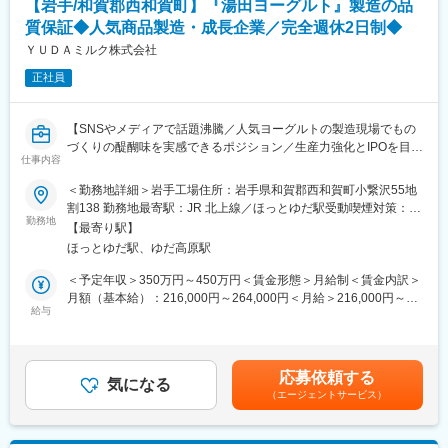
【岩手/和賀郡西和賀町】『湯田ヨーグルト』製造の品
「品質」を確保するための国際認証規格）
質保証◆人気商品製造・成長企業／完全週休2日制◆
・新商品製造ラインの設計
※現場での仕事は1日2回2～3時間くらいです
ＹＵＤＡミルク株式会社
正社員
■配属組織：
郡山PCの従業員数：約80名
本宮工場品質管理人数：2名（20代、30代）
【SNSやメディアで話題沸騰／人気ヨーグルトの製造現場でもの
※将来的には複数の製造拠点を経験していただき専門性を磨きなが
づくりの醍醐味を実感できるポジション／生産力強化とIPOを目指
らキャリアップが目指すことができます。
仕事内容
す成長企業でキャリア構築】
～主力製品は高品質な生乳を活かした『プレミアム湯田ヨーグル
＜勤務地詳細＞岩手工場住所：岩手県和賀郡西和賀町小繋沢55地
■スターセングループについて：
ト』など。全国の有名店や百貨店でも人気の商品づくりに携われ
割138 勤務地最寄駅：JR 北上線／ほっとゆだ駅受動喫煙対策：屋
・同社は堅調に推移する食肉業界において食肉卸を柱に業界第4位
ます～
勤務地
内喫煙可能場所あり変更の範囲：会社の定める事業所
の売上高を誇っています。高い自己資本比率と潤沢なキャッシュ
【最寄り駅】
フローで堅実で安定した経営基盤を後ろ盾に積極的な事業投資で
ほっとゆだ駅、ゆだ高原駅
■業務概要：
更なる成長を目指した経営をしています。
当社が誇る『プレミアム湯田ヨーグルト』などの製造を担う工場
＜予定年収＞350万円～450万円＜賃金形態＞月給制＜賃金内訳＞
・従業員一人ひとりが自分の能力や個性を存分に生かして働ける
にて、品質保証の業務をお任せします。
月額（基本給）：216,000円～264,000円＜月給＞216,000円～
職場づくりを進めることが企業全体の成長につながり、そして社
給与
264,000円＜昇給有無＞有＜残業手当＞有＜給与補足＞※予定年収
会貢献にも結びついていくと考えています。ダイバーシティや女
■業務詳細：
はあくまでも目安の金額であり、年齢やスキルに応じて上下する
性活躍、コンプライアンス経営、環境への対応など、企業の社会
・製品、原材料の品質確認
可能性があります。■昇給：年1回■賞与：年2回（前年度支給実績
的責任に重点を置いた事業活動を積極的に推し進めています。
・微生物、理化学検査
計3か月分）賃金はあくまでも目安の金額であり、選考を通じて上
応募依頼する
・検査データの入力、管理
気になる
下する可能性があります。月給(月額)は固定手当を含めた表記で
変更の範囲：会社の定める業務
（エージェントサービス）
・衛生管理および品質確認
す。
・各種帳票類の作成、管理
・ＨＡＣＣＰ運用補助