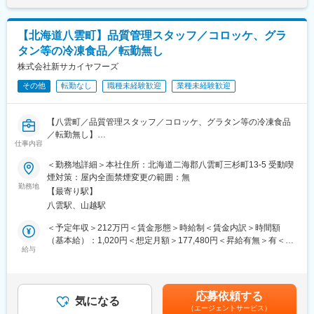
とって魅力的な職場です。海外からの輸入原料元を抑えているこ
は固定手当を含めた表記です。
とが強みで、海外輸入先との信頼関係も厚く、アメリカ産のたら
■期待する役割：
のシェアは全国トップクラスを誇っています。
・当社の品質および衛生管理の現状を掌握したうえで見直しと改
【北海道八雲町】品質管理スタッフ／コロッケ、グラ
善の計画を策定し、工場人員への教育を徹底、会社製品の品質レ
タン等の冷凍食品／転勤無し
変更の範囲：当社業務全般
ベルアップを図っていただきたいです。
・工場へ自ら巡視を行い、具体的な指導・アドバイスを作業者の
株式会社新サカイヤフーズ
レベルに合わせた丁寧な教育をしていただくことも期待します。
その他
転勤なし
職種未経験歓迎
業種未経験歓迎
■配属先情報：
会社全体で社員90名、派遣社員7名の合計97名が在籍していま
【八雲町／品質管理スタッフ／コロッケ、グラタン等の冷凍食品
す。
／転勤無し】
男女比は4:6となっており、若手からベテランまで幅広い年代が活
仕事内容
躍しています。
■職務内容：
＜勤務地詳細＞本社住所：北海道二海郡八雲町三杉町13-5 受動喫
【人員配置の状況】
・当社の品質管理スタッフとして以下業務に従事いただきます。
煙対策：屋内全面禁煙変更の範囲：無
・鶏卵工場：21名
勤務地
・食肉加工工場：55名
【最寄り駅】
■業務内容
・品質管理室：5名
八雲駅、山越駅
・冷凍食品製造にかかる各工程の巡回チェック。
・営業：5名
・各工程を終えた製品の検査・検品（形状・加熱具合など）
＜予定年収＞212万円＜賃金形態＞時給制＜賃金内訳＞時間額
・総務経理：4名
・製造された食品の細菌検査。
（基本給）：1,020円＜想定月額＞177,480円＜昇給有無＞有＜残
・受発注担当：7名
・その他付随業務
給与
業手当＞有＜給与補足＞※賃金目安：時給1020円×21.66日
※入社後は現担当者のフォロー等、簡単なお仕事からスタートいた
≒176,646円×12か月＝2,120,952円賃金はあくまでも目安の金額
■入社後の流れ：
だきます。
であり、選考を通じて上下する可能性があります。月給(月額)は固
・まずは社内の品質管理および衛生管理状況を掌握していただき
定手当を含めた表記です。
ます。その後は品質管理室内の職務内容分析と改善計画策定、品
応募依頼する
■当社について
気になる
質管理室メンバーの職務分掌の見直しから配置転換、工場内の巡
（エージェントサービス）
当社が拠点を構えている北海道八雲町は、雄大な北の大地の中で