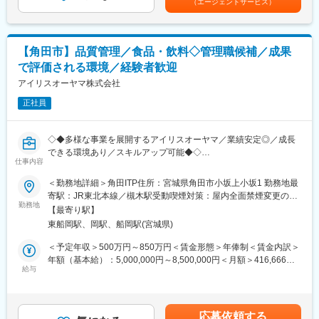
（エージェントサービス）
・調味料、レトルト食品等の品質管理、検査分析
でも目安の金額であり、選考を通じて上下する可能性がありま
・使用原材料の安全性の確認、製造工程（殺菌工程含む）の確認
す。月給(月額)は固定手当を含めた表記です。
・製品検査（一般分析、栄養分析、液クロ／ガスクロを使用した
分析など）
【角田市】品質管理／食品・飲料◇管理職候補／成果
・衛生検査（製品の微生物検査、工場の衛生環境モニタリング）
で評価される環境／経験者歓迎
・アレルゲン検査
・クレーム分析／対策
アイリスオーヤマ株式会社
・食品安全システムマネジメントの維持管理
正社員
・製造工程の管理
・原料水、工場排水管理
◇◆多様な事業を展開するアイリスオーヤマ／業績安定◎／成長
■取り扱い商品：
できる環境あり／スキルアップ可能◆◇
・ジンギスカンのタレ
仕事内容
食品領域の品質管理担当として、新商品開発段階から市場流通後
・めんつゆ
まで一貫して品質管理・品質保証業務を担うポジションです。品
＜勤務地詳細＞角田ITP住所：宮城県角田市小坂上小坂1 勤務地最
・ラーメンスープ などの調味料
質トラブルへの対応だけではなく、未然防止の仕組みづくりや品
寄駅：JR東北本線／槻木駅受動喫煙対策：屋内全面禁煙変更の範
質基準の見直し・改善提案にも取り組みます。
勤務地
囲：会社の定める事業所
■ポジションの魅力：
【最寄り駅】
ジンギスカンと言えば北海道のソウルフード。そしてジンギスカ
東船岡駅、岡駅、船岡駅(宮城県)
■業務内容：
ンと言えば「ベル食品・ジンギスカンのタレ」と思ってもらえる
・品質管理の仕組みの見直し
＜予定年収＞500万円～850万円＜賃金形態＞年俸制＜賃金内訳＞
よう、日々業務に取り組んでいます。最高の味を再現し続けるた
発生したトラブルやクレームを踏まえて、原因調査と未然防止
年額（基本給）：5,000,000円～8,500,000円＜月額＞416,666円
めに1000種類近くもの原料をブレンドし、日々商品を製造してい
するための仕組みをつくります。
給与
～708,333円（12分割）＜昇給有無＞有＜残業手当＞有＜給与補
ます。そしてその現場、味を保つためにも欠かせないのが品質管
・製造現場からあがってくるトラブル事項に対する対応
足＞■賞与：年2回（対象者は決算賞与もあり）■昇給：年1回※ス
理です。各部署と連携を図りベルの味を守っていくため、当社で
発生原因の調査と、対応策を提案します。
キル・経験・面接評価に応じて年収を定めますので想定年収の範
は非常に重要なポジションとなります。
・基準や検査方法の改善提案
囲内から上下する可能性がございます。※休日出勤手当あり※リー
応募依頼する
既存の検査方法から、生産と品質を両立できる検査方法に改善