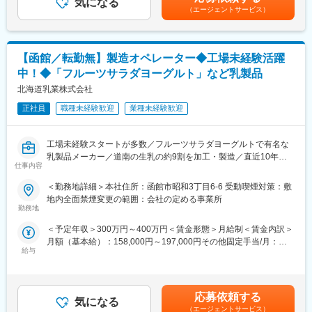
気になる
ダー職は固定残業手当（50,000円／20～25h／超過分別途支給）※
■組織構成：
（エージェントサービス）
します。
管理監督職は時間外手当の対象外賃金はあくまでも目安の金額で
配属先は20～50代の幅広い年代が活躍中です。風通しがよくフラ
・新製品立上げに伴うリスクの有無の判断（デザイン・設備・製
あり、選考を通じて上下する可能性があります。月給(月額)は固定
ットな現場では、年次や性別問わず交流が盛んです。チームが一
造プロセス）
手当を含めた表記です。
丸となって、よりこだわりを持った製品を作っています。
パッケージや食品表示法に関する表示、発注する設備のリスク
「裁量が大きく、新しい環境で常に学びがあるから面白い」と新
【函館／転勤無】製造オペレーター◆工場未経験活躍
を検討します。
卒入社38年目の社員も在籍しており、やりがいと就業環境の良さ
中！◆「フルーツサラダヨーグルト」など乳製品
・工場・現場確認
から、長期的に活躍しキャリアを形成していける職場です。
⇒自社工場やOEM先の監査業務を行います。
北海道乳業株式会社
変更の範囲：会社の定める業務
正社員
職種未経験歓迎
業種未経験歓迎
■組織構成：
食品の品質管理課として横断的に活動しており、他業界で見られ
る「品質管理」と「品質保証」の役割を一つの部署で担う体制で
工場未経験スタートが多数／フルーツサラダヨーグルトで有名な
す。
乳製品メーカー／道南の生乳の約9割を加工・製造／直近10年で
製造部門や衛生管理部門と密接に連携して業務を行い、品質管理
仕事内容
売上約2倍の成長企業で安定◎／有休消化率90%超で男女ともに育
部門自身が現場に深く入り込み課題解決を行う文化がある組織で
児休業の実績もあり◎
＜勤務地詳細＞本社住所：函館市昭和3丁目6-6 受動喫煙対策：敷
す。
地内全面禁煙変更の範囲：会社の定める事業所
■業務内容：
勤務地
■入社後：
1949年創業の、北海道を代表する乳製品メーカーである当社に
年齢、性別を問わず本人の頑張り次第でキャリアアップが可能な
＜予定年収＞300万円～400万円＜賃金形態＞月給制＜賃金内訳＞
て、受注増により製造オペレーターを募集します。
社風のため、努力次第で「サブリーダー⇒リーダー⇒マネージャ
月額（基本給）：158,000円～197,000円その他固定手当/月：
＜製造部門＞※下記いずれかに配属
ー」とステップアップが可能です。
給与
47,000円～63,000円＜月給＞205,000円～260,000円＜昇給有無
牛乳／ヨーグルト／プリン／チーズ／バター／練乳／粉乳
＞有＜残業手当＞有＜給与補足＞※その他固定手当は職務手当と調
■働き方：下記のようなタイミングで出張が発生します。
整手当の合計額を記載しています。※年齢、学歴によって年収を決
■業務詳細：
・トラブル発生時の現場確認
定致します。※賞与年2回（前年度実績3.0ヶ月）賃金はあくまでも
・製造機械、設備の操作およびメンテナンス
応募依頼する
・工場での問題解決活動
気になる
目安の金額であり、選考を通じて上下する可能性があります。月
・製造計画に基づいた作業スケジュールの作成
（エージェントサービス）