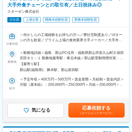
ん。また、メンバークラスでは、最大20時間程度の時間外労働と
・包装フィルムなどの資材交換
大手外食チェーンとの取引有／土日祝休み◎
なっております。
・製造ラインの清掃、消毒 など
■同社のこだわり：同社のハム・ソーセージは、4つのこだわりの
スターゼン株式会社
もとつくられています。
【入社後の教育・研修】
正社員
上場企業
職種未経験歓迎
業種未経験歓迎
・「おいしさ」にこだわる：加工技術は、本場ドイツのコンテス
・入社初日：座学研修にて、安全教育および業務の基礎知識を習
トで連続満点の評価をいただき、金賞受賞を過去６度経験してお
得
ります。
・入社2日目：現場にて先輩社員と一緒に作業を行うOJT研修を実
～何かしらの工場経験をお持ちの方へ／寮社宅制度あり／UIター
・「創る」にこだわる：小さな工房だからこそ、製法、技術に磨
施
ンの方も歓迎／プライム上場の食肉業界大手メーカー／大手外食
きをかけ、じっくりと時間をかけ製造されます。
仕事内容
（研修期間中は主に8:00～17:00勤務）
チェーンとの取引実績有・高い自己資本比率で安定性◎／SQF(国
・「素材」にこだわる：同社では、加工品としてのハム・ソーセ
・入社2～3か月程度を目安に各工程を一巡後、3交替制勤務のロ
際認証規格)の認証取得を推進／年休121日
＜勤務地詳細＞福島 郡山PC住所：福島県郡山市富久山町久保田
ージではなく、お肉のおいしい食べ方のひとつとしてお召し上が
ーテーションへ移行
宮田８１－１ 勤務地最寄駅：東北本線／郡山駅受動喫煙対策：敷
りいただくために赤身は淡白でくせが無く、脂身には多くの旨み
■業務内容：
勤務地
地内喫煙可能場所あり変更の範囲：会社の定める事業所
があるものを使用しております。
【最寄り駅】
変更の範囲：会社の定める業務
当社の事業は生産事業・食肉調達（国内、海外）、食肉加工品製
・「育てる」にこだわる：北上山地の澄んだ空気と緑に囲まれた
郡山駅(福島県)、舞木駅、郡山富田駅
造、食肉原料の販売と多岐に亘るなかで、郡山PCでは主に食肉の
直営農場で、40年近い飼育経験を持つ私たちが一頭一頭大切にこ
加工（生肉、串もの、衣付け等）を行っています。
＜予定年収＞400万円～500万円＜賃金形態＞月給制＜賃金内訳＞
だわりぬいて健康で安心な豚を育てています。
納品先はスーパー、焼肉チェーン、コンビニエンスストアと多岐
月額（基本給）：200,000円～250,000円＜月給＞200,000円～
にわたります。
給与
250,000円＜昇給有無＞有＜残業手当＞有＜給与補足＞※別途残業
※工場は365日稼働で品質管理職もシフトで勤務いたします。
代が全額支給されます。■昇給：年1回（4月）■賞与：年2回（7月
【仕事内容】
／12月）賃金はあくまでも目安の金額であり、選考を通じて上下
変更の範囲：会社の定める業務
・工場内の衛生管理
する可能性があります。月給(月額)は固定手当を含めた表記です。
応募依頼する
・製造前の点検
気になる
（エージェントサービス）
・商品設計
・規格書、表示ラベルのチェック
・クレームの原因調査・報告書の作成
・SQF資料作り（SQF：Safe Quality Food＝食品の「安全性」と