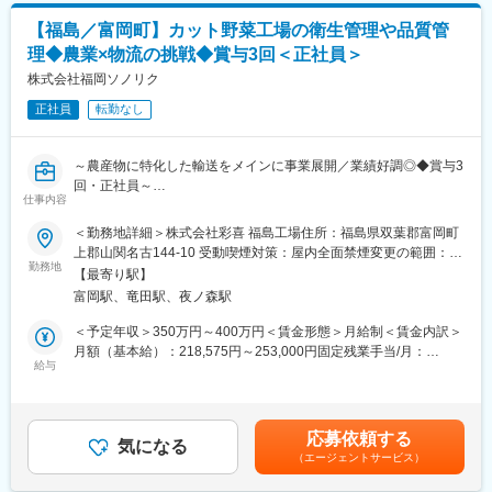
変更の範囲：会社の定める業務
分量/材料投入の順番などレシピを基に行います。ただ決められた
【福島／富岡町】カット野菜工場の衛生管理や品質管
通りに動くという事ではなく、主体的に行動し、日々改善を図り
理◆農業×物流の挑戦◆賞与3回＜正社員＞
ます。あえて全自動化しない独自の調合技術により、様々な商品
の製造が可能です。技術に裏付けされた多品種少量生産を実現
株式会社福岡ソノリク
し、OEM製品など様々なニーズに的確で柔軟に対応できる体制と
正社員
転勤なし
技術を用意しています。
■当社特徴：
～農産物に特化した輸送をメインに事業展開／業績好調◎◆賞与3
当社は「コーヒー牛乳」を世に生み出した会社で、セブンプレミ
回・正社員～
アムの商品にも携わっています。当社の製品は、中国や台湾をは
仕事内容
じめ最近ではアメリカでも流通しており、東南アジア等、他の地
■募集背景：
＜勤務地詳細＞株式会社彩喜 福島工場住所：福島県双葉郡富岡町
域へも今後販路を拡大する予定です。多種多様な商品を扱ってお
この度、福島県が実施する「福島県高付加価値産地展開支援事
上郡山関名古144-10 受動喫煙対策：屋内全面禁煙変更の範囲：会
り、生クリーム、バター等の乳製品、ストレートコーヒー等の清
業」の中で、弊社子会社である（株）彩喜の加工場が事業者とし
勤務地
社の定める事業所
涼飲料まで揃っています。今では大手外食チェーン企業に杏仁豆
【最寄り駅】
て採択され、福島県富岡町にカット野菜と冷凍野菜を製造する工
腐も提供しています。これからも安心安全でありながら、独特の
富岡駅、竜田駅、夜ノ森駅
場を新設しました。
製品を世に送り出します。
その工場内での衛生管理や品質管理をお任せいたします。
＜予定年収＞350万円～400万円＜賃金形態＞月給制＜賃金内訳＞
※株式会社彩喜へ在籍出向していただきます。
月額（基本給）：218,575円～253,000円固定残業手当/月：
変更の範囲：会社の定める業務
給与
31,550円～36,500円（固定残業時間20時間0分/月）超過した時間
■業務内容：
外労働の残業手当は追加支給＜月給＞250,125円～289,500円（一
・カット野菜工場の衛生管理や品質管理お任せいたします。
律手当を含む）＜昇給有無＞有＜残業手当＞有＜給与補足＞※上記
年収は賞与2か月分＋決算賞与含む。■昇給：年2回（1月、7月）■
応募依頼する
■業務詳細：
気になる
賞与：年3回（夏、冬、決算期）賃金はあくまでも目安の金額であ
（エージェントサービス）
・工場内の衛生状態のチェックや改善提案
り、選考を通じて上下する可能性があります。月給(月額)は固定手
・品質基準の確認
当を含めた表記です。