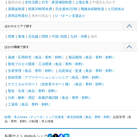
服装自由
女性活躍
社宅・家賃補助制度
上場企業
中国語を活かす
退職金制度
残業20時間未満
完全週休2日制
職種未経験歓迎
土日祝休み
原則定時退社
海外出張あり
U・Iターン支援あり
ほかのエリアで探す
関東
東海
北信越
関西
中国･四国
九州・沖縄
海外
ほかの職種で探す
基礎・応用研究（食品・香料・飼料）
製品開発（食品・香料・飼料）
製造プロセス開発・工法開発（食品・香料・飼料）
生産管理（食品・香料・飼料）
品質保証・監査（食品・香料・飼料）
技術営業・アプリケーションエンジニア（食品・香料・飼料）
テクニカルサポート（技術系サポート職）（食品・香料・飼料）
製造・生産（食品・香料・飼料）
分析・解析・測定・各種評価試験（食品・香料・飼料）
工場長（食品・香料・飼料）
転職・求人doda（デューダ）トップ
北海道
東北
技術職（食品・香料・飼料）
品質管理（食
品・香料・飼料）の転職・求人情報
転職サイト dodaをシェア