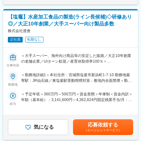
ほどになります。
「食」に関わることで世界の食品産業に貢献していきます。
■入社後の流れ：
変更の範囲：本文参照
【塩竈】水産加工食品の製造(ライン長候補)◇研修あり
まずは現場で製造の一連の流れ、製造の知識を学んでいただき
◎／大正10年創業／大手スーパー向け製品多数
徐々にマネジメント業務を中心にお任せしていきます。
ご経験に応じて、マネジメント範囲を決定させていただきます。
株式会社渡會
正社員
転勤なし
■当グループの魅力：
北海道にて馴染みの商品を提供しています。創業40年目の実績あ
り。衛生管理、つくりたてのおいしさを徹底的にこだわり、手間
＜大手スーパー、海外向け商品等の安定した販路／大正10年創業
を惜しまず、日本一おいしいお菓子づくりを目指しています。
の老舗企業／UIターン歓迎／産育休取得率100％＞
仕事内容
■コロナ禍での当グループの動向：
■業務内容：
＜勤務地詳細1＞本社住所：宮城県塩釜市新浜町1-7-10 勤務地最
2020年9月に近い将来の経営戦略達成のために、コロナ禍に敢え
水産食料品製造に伴う業務をお任せします。
寄駅：JR仙石線／東塩釜駅受動喫煙対策：敷地内全面禁煙＜勤務
て会社の体制を一新。製造部門と販売部門を分社化し、各社の役
勤務地
地詳細2＞新浜第2工場住所：宮城県塩釜市新浜町3-3-6 受動喫煙
割を明確にし業務を遂行出来る体制を構築しました。特に当社は
■業務詳細：
対策：敷地内全面禁煙変更の範囲：会社の定める事業所
グループ企業の『きのとや』の商品の製造に留まらず、グループ
＜予定年収＞360万円～500万円＜賃金形態＞年俸制＜賃金内訳＞
タラ、ほっけ、赤魚、カレイ、穴子等を切身、煮付け、干物等に
の新たなブランドの商品の製造を拡大することを大きな使命と
年額（基本給）：3,141,600円～4,362,824円固定残業手当/月：
加工・調味液の製造・製品の原価計算管理
し、菓子製造メーカーとして歩み始めました。
給与
38,200円～53,098円（固定残業時間20時間0分/月）超過した時間
外労働の残業手当は追加支給＜月額＞300,000円～416,666円（12
■研修制度について：
■当社について：
分割）（一律手当を含む）＜昇給有無＞有＜残業手当＞有＜給与
入社後は一通りの魚種、ラインの作業に入っていただき、生産工
・有限会社木野商事として1982年に創業。
補足＞※ご経験・年齢・前職給考慮の上決定致します。■昇給：随
程を覚えていただきます。将来的には一つのラインを管理するラ
応募依頼する
水産加工品の「漁師の力めし」「木の屋 生ふりかけ」など自
気になる
時■賞与：業績により決算賞与支給賃金はあくまでも目安の金額で
イン長や工場統括の工場長なども目指していただきます。
（エージェントサービス）
社商品の販売・製造を行う。
あり、選考を通じて上下する可能性があります。月給(月額)は固定
・2022年に創業40年目の北海道本社の洋菓子メーカー「きのと
手当を含めた表記です。
■当ポジションの魅力：