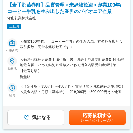
・品質改善活動への参加
【岩手郡葛巻町】品質管理＜未経験歓迎＞創業100年/
・関係部署との連携業務
コーヒー牛乳を生み出した業界のパイオニア企業
■組織構成：
守山乳業株式会社
少人数体制で現場と距離が近く、風通しの良い組織。知識・技術
正社員
を着実に習得できる環境です。
■こわだり：
＜創業100年超、『コーヒー牛乳』の生みの親、有名外食店とも
当社の主力製品は生乳の質にこだわっております。他社だと真似
取引多数、完全未経験歓迎です＞
出来ないような仕組みを活用し、基本的には1日後、遅くても2日
仕事内容
後には酪農に抑えて風味を落とさないように工夫し人気商品を製
■業務内容：
＜勤務地詳細＞葛巻工場住所：岩手県岩手郡葛巻町葛巻8‐46 勤務
造しています。一方で、既存の生乳は効率重視で殺菌をしている
日本で初めてコーヒー牛乳の開発・製造・販売を行った創業100
地最寄駅：いわて銀河鉄道線／いわて沼宮内駅受動喫煙対策：敷
ため量は生産出来ますが風味が落ちてしまうことがあります。現
越年の老舗食品メーカーである当社にて、乳製品・清涼飲料水等
勤務地
地内喫煙可能場所あり変更の範囲：会社の定める事業所
在の主力製品である「プレミアム湯田ヨーグルト」は非常に需要
【最寄り駅】
（ソフトクリーム・コーヒークリーム・デザート等）の品質管
が高く、製造が追いついてないほどです。売上の源泉となってお
御堂駅
理・品質保証業務をお任せします。
り、製品の企画、製造、開発はほぼすべて社内で行っておりま
＜予定年収＞350万円～450万円＜賃金形態＞月給制補足事項なし
す。
■業務詳細
＜賃金内訳＞月額（基本給）：219,000円～260,000円その他固定
・調合（製造工程管理およびフォローアップ）
給与
手当/月：18,500円＜月給＞237,500円～278,500円＜昇給有無＞
■当社について：
・理化学的品質検査(測定データの収集/解析)
有＜残業手当＞有＜給与補足＞固定手当/月の内訳 ・地域手当＋
当社は1966年創業の乳製品メーカーで、岩手県西和賀町に本社・
・微生物検査(出荷判定/測定データの収集/解析・対策)
住宅手当＋資格手当※上記予定年収は賞与を含む金額※年齢や経験
製造拠点を置くＹＵＤＡミルクです。湯田牛乳や「湯田ヨーグル
※上記作業は機械で実施するので未経験の方でも早期にキャッチア
を考慮の上、同社既定により決定■昇給：年1回（4月）■賞与：年
ト」「ga・ra（ギリシャヨーグルト）」など、プレミアムライン
応募依頼する
ップ可能です。
気になる
2回（7月・12月※過去実績2ヶ月分）賃金はあくまでも目安の金額
から日常消費向けまで三つの製品ラインを自社企画・製造・販売
（エージェントサービス）
であり、選考を通じて上下する可能性があります。月給(月額)は固
で展開しています。
■製造例：
定手当を含めた表記です。
ココアパウダー、砂糖等の原材料を混ぜるところからスタート。