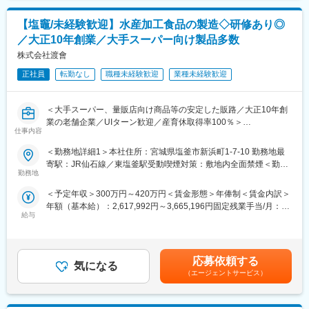
や」のグループ会社として、
・大手スーパーや回転寿司チェーンで販売される商品を製造加工
北海道コンフェクトグループに参画。グループで生み出される
【塩竈/未経験歓迎】水産加工食品の製造◇研修あり◎
するため、自分が手掛けた商品を店舗で見ることができます。
ブランドの菓子製造を担っています。
・全国の食卓やチェーン店を支えることができます。
／大正10年創業／大手スーパー向け製品多数
【商品例】札幌農学校ミルククッキー／SNOWS スノーサン
株式会社渡會
ド、スノーチップス、森ノ木／RAMENCLUB
■働く環境：
・風通しが良く、フラットな人間関係が特徴です。
正社員
転勤なし
職種未経験歓迎
業種未経験歓迎
・転勤がなく、安定して業務に従事いただけます。
変更の範囲：会社の定める業務
＜大手スーパー、量販店向け商品等の安定した販路／大正10年創
■組織体制：
業の老舗企業／UIターン歓迎／産育休取得率100％＞
当社の製造部門には正社員8名（20代～60代の男性）と、準社員
仕事内容
120名が在籍しています。幅広い年齢層が活躍しており、経験豊
■業務内容：
富なベテランから若手まで、多様なメンバーと一緒に仕事を進め
＜勤務地詳細1＞本社住所：宮城県塩釜市新浜町1-7-10 勤務地最
水産食料品製造に伴う業務をお任せします。
ることができます。
寄駅：JR仙石線／東塩釜駅受動喫煙対策：敷地内全面禁煙＜勤務
勤務地
地詳細2＞新浜第2工場住所：宮城県塩釜市新浜町3-3-6 受動喫煙
■業務詳細：
■福利厚生：
対策：敷地内全面禁煙変更の範囲：会社の定める事業所
＜予定年収＞300万円～420万円＜賃金形態＞年俸制＜賃金内訳＞
タラ、ほっけ、赤魚、カレイ、穴子等を切身、煮付け、干物等に
事前に申告することで産休育休も取得でき、取得率・復帰率は共
年額（基本給）：2,617,992円～3,665,196円固定残業手当/月：
加工・調味液の製造・製品の原価計算管理
に100%の実績です。更衣室、ロッカー有、食堂では日替わり弁当
給与
31,834円～44,567円（固定残業時間20時間0分/月）超過した時間
を注文しており、1食160円で食べることが出来ます。
外労働の残業手当は追加支給＜月額＞250,000円～350,000円（12
■研修制度について：
分割）（一律手当を含む）＜昇給有無＞有＜残業手当＞有＜給与
入社後は一通りの魚種、ラインの作業に入っていただき、生産工
■企業の特徴／魅力：
補足＞※ご経験・年齢・前職給考慮の上決定致します。■昇給：随
程を覚えていただきます。将来的には一つのラインを管理するラ
大正10年創業の長い歴史を持ち、近海・遠洋漁業で水揚げした鮮
応募依頼する
気になる
時■賞与：業績により決算賞与支給賃金はあくまでも目安の金額で
イン長や工場統括の工場長なども目指していただきます。
魚を自社工場で加工し、全国の市場やスーパーに供給していま
（エージェントサービス）
あり、選考を通じて上下する可能性があります。月給(月額)は固定
す。HACCP認定工場を持ち、安全・安心な製品を提供することに
手当を含めた表記です。
■当ポジションの魅力：
力を入れています。また、産育休取得率100%と働きやすい環境が
・大手スーパーや回転寿司チェーンで販売される商品を製造加工