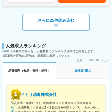
・OEM先監査
給(月額)は固定手当を含めた表記です。
・安全・衛生管理
・製造ラインへの定期巡回など
・パート・アルバイト従業員のシフトや業務管理
■アイリスグループについて：
■入社後の流れ：
家電・日用品を中心に取扱商品数約25,000点、グループ売上高は
さらに25件読み込む
・業務に関しては食品安全管理のため、マニュアルに従って業務
8,100億円を超えるグローバル企業へと成長を遂げています。
いただきます。
アイリスオーヤマではこれまで暮らしの中の不満・不便を解決す
まずは1週間の中途社員研修で製造に限らず、全部門の概要説明と
る「ホームソリューション」の事業を展開してきました。しか
見学を頂き、その後現場に配属。基本的に6ヶ月の教育スケジュー
し、これからは暮らしの中に留まらず、日本全体が抱える問題を
ルを立てて、研修を受けていただきます。
解決する「ジャパンソリューション」に挑戦していきます。皆さ
人気求人ランキング
んと一緒に「チャンスは「今」にある」という志のもと、挑戦と
■中途入社者に関して：
成長を続けていけることを、楽しみにしています。
dodaに掲載中の求人を、応募数順にランキング形式でご紹介します。
製造部門では新卒、中途が半々くらいとなっており、工場業務未
※応募数が同数の場合は、新着順に表示しています。
経験の方の入社実績も多数ございます。
変更の範囲：会社の定める業務
更新日：
2026/8/8（土）
過去入社者事例：自動車整備士、飲食店勤務、ガソリンスタン
ド、ホテルスタッフ、水産加工、コンビニなど
北海道･東北
品質管理（食品・香料・飼料）
■教育体制：
6ヶ月の教育スケジュールの中で、月の上旬、下旬にそれぞれ取り
組む項目を設定、期間終了後に教育担当者と管理職からフィード
バックをして次のステップに進んでいく流れになります。
教育担当者が丁寧に指導しますので未経験の方でもチャレンジ可
イカリ消毒株式会社
能です。
品質管理／年休127日／定着率94％／研修充実／退職金有り
■函館工場について：
＼全国募集！／各拠点1～2名採用★転勤ナシ／U・Iターン歓迎└配属先は100％希望を反映★マイカー通勤＆直行直帰OK（勤務地や現場による）＼積極採用エリア／【北海道】北海道／旭川市、北見市、釧路市【東北】宮城県／仙台市【関東】茨城県／つくば市 東京都／江東区、町田市、武蔵村山市 埼玉県／さいたま市、ふじみ野市 神奈川県／横浜市、藤沢市、伊勢原市 山梨県／中央市【東海】岐阜県／羽島市 愛知県／名古屋市、知立市 三重県／四日市市【北信越】新潟県／新潟市、長岡市【関西】京都府／京都市 大阪府／東大阪市 兵庫県／加古川市、神戸市、西宮市【中国】鳥取県／米子市 岡山県／岡山市【四国】徳島県／徳島市 広島県／福山市【九州】福岡県／福岡市 熊本県／熊本市 鹿児島県／鹿児島市※詳しい所在地は当社HPをご覧ください。https://www.ikari.co.jp/company/network/
当函館工場は様々な乳製品を一ヵ所において製造している全国的
中途入社4年目/32歳 500万円 中途入社8年目/31歳 620万円