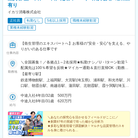
有り
イカリ消毒株式会社
正社員
転勤なし
5名以上採用
職種未経験歓迎
業種未経験歓迎
【衛生管理のエキスパートへ】お客様の"安全・安心"を支える、や
りがいのある仕事です
仕事内容
＼全国募集！／各拠点1～2名採用★転勤ナシ／U・Iターン歓迎└
配属先は100％希望を反映★マイカー通勤＆直行直帰OK（勤務地
勤務地
や現場による）＼積極採用エリア／【北海道】北海道／旭川市、
【最寄り駅】
北見市、釧路市【東北】宮城県／仙台市【関東】茨城県／つくば
鉄道博物館駅、上福岡駅、大宮駅(埼玉県)、浦和駅、和光市駅、川
市 東京都／江東区、町田市、武蔵村山市 埼玉県
口駅、朝霞台駅、南越谷駅、蓮田駅、北朝霞駅、霞ケ関駅(埼玉
／さいたま市、ふじみ野市 神奈川県／横浜市、藤沢市、
県)、新座駅、川越駅、蕨駅、南浦和駅、西川口駅、さいたま新都
伊勢原市 山梨県／中央市【東海】岐阜県／羽島
中途入社4年目/32歳 500万円
心駅、武蔵浦和駅、所沢駅、北浦和駅、志木駅、草加駅、上尾
市 愛知県／名古屋市、知立市 三重県／四日市市
中途入社8年目/31歳 620万円
駅、東川口駅、谷塚駅、朝霞駅、春日部駅、戸田公園駅、東大宮
給与
【北信越】新潟県／新潟市、長岡市【関西】京都府／京都
駅、ふじみ野駅、越谷レイクタウン駅、東浦和駅、獨協大学前
市 大阪府／東大阪市 兵庫県／加古川市、神戸
駅、せんげん台駅、与野駅、熊谷駅、本川越駅、新所沢駅、越谷
市、西宮市【中国】鳥取県／米子市 岡山県／岡山市【四
＼あなたの探究心を活かせるフィールドがここに／
駅、代々木駅、新宿駅、渋谷駅、池袋駅、四ツ谷駅、大手町駅(東
★創業67年の実績で培った確かな分析力
国】徳島県／徳島市 広島県／福山市【九州】福岡県／福
京都)、新秋津駅、品川駅、市ケ谷駅、石神井公園駅、馬喰町駅、
★多彩な製造現場で課題解決！マルチな品質管理のスキ
岡市 熊本県／熊本市 鹿児島県／鹿児島市※詳しい
京成金町駅、北千住駅、分倍河原駅、汐留駅、秋葉原駅、高田馬
ルを身に着けられる
所在地は当社HPをご覧ください。
★分析・改善・提案まで一貫担当
場駅、立川駅、小竹向原駅、下北沢駅、上野駅、大塚駅前駅、井