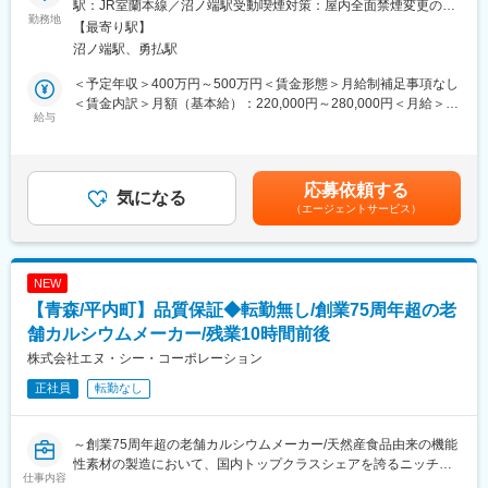
駅：JR室蘭本線／沼ノ端駅受動喫煙対策：屋内全面禁煙変更の範
駅、大阪ビジネスパーク駅、本町駅、大阪梅田駅(阪神線)、近鉄日
その品質と安全性を守る役割を担うのが、今回募集する品質管理
勤務地
囲：会社の定める事業所
【最寄り駅】
本橋駅、なんば駅(地下鉄)、高槻市駅、松屋町駅、西長堀駅、岸里
職です。
沼ノ端駅、勇払駅
駅、大江橋駅、谷町九丁目駅、宮之阪駅、なにわ橋駅、渡辺橋
単に検査を行うだけでなく、製造現場と連携しながら、より良い
駅、伏屋駅、本山駅(愛知県)、名古屋駅、西高蔵駅、丸の内駅(愛
モノづくりを支えていくポジションです。
＜予定年収＞400万円～500万円＜賃金形態＞月給制補足事項なし
知県)、新豊橋駅、上前津駅、名鉄一宮駅、小田井駅、森下駅(愛知
＜賃金内訳＞月額（基本給）：220,000円～280,000円＜月給＞
県)、熱田駅、新豊田駅、中村公園駅、岡山駅前駅、自動車学校前
■仕事内容：～製造現場を支える品質管理～
給与
220,000円～280,000円＜昇給有無＞有＜残業手当＞有＜給与補足
駅、新浜松駅、遠州病院駅、志井公園駅、平和通駅、黒崎駅前
飼料・サプリメントの安全性と品質を守る立場として、製造現場
＞■昇給：年1回（前年実績３％）■賞与：年3回（前年実績5.0ヶ
駅、くいな橋駅、九条駅(京都府)、山科駅、四条駅(京都市営)、曽
と連携しながら品質管理業務を担当します。
月+季節手当） 賃金はあくまでも目安の金額であり、選考を通じ
根田駅、中浜駅、祇園駅(福岡県)、天神南駅、呉服町駅(福岡県)、
て上下する可能性があります。月給(月額)は固定手当を含めた表記
応募依頼する
鹿児島駅前駅、さくら夙川駅、芦屋川駅、久寿川駅、宝塚南口
・苫小牧工場にて、品質管理業務を中心に担当します。
気になる
です。
（エージェントサービス）
駅、山陽姫路駅、西代駅、山陽明石駅、ハーバーランド駅、三宮
・入社後は、原材料や製品の検査・分析など、基礎的な業務から
駅(神戸新交通)、ハーブ園山麓駅、江吉良駅、新羽島駅、名鉄岐阜
スタート。
駅、鵜沼駅、京成千葉駅、市川真間駅、栗林駅、狸小路駅、山頂
・慣れてきた段階で、製造工程の管理や改善、トラブルの原因確
駅(千光寺山)、熊本駅前駅、新水前寺駅前駅、上熊本駅、新宿三丁
認などにも携わっていただきます。
NEW
目駅、新宿駅(東京メトロ)、都電雑司ケ谷駅、東京駅、高輪ゲート
・品質に関する判断は、製造部門や上長と連携しながら進めるた
【青森/平内町】品質保証◆転勤無し/創業75周年超の老
ウェイ駅、馬喰横山駅、京成関屋駅、築地市場駅、神田駅(東京
め、一人で責任を背負うことはありません。チームで品質を守る
都)、立川南駅、新代田駅、稲荷町駅(東京都)、向原駅(東京都)、蓮
体制です。
舗カルシウムメーカー/残業10時間前後
沼駅、銀座駅、水道橋駅、芝公園駅、北参道駅、高島町駅、武蔵
株式会社エヌ・シー・コーポレーション
溝ノ口駅、馬車道駅、海老江駅、長堀橋駅、なんば駅(南海線)、Ｊ
■具体的な業務内容：
Ｒ難波駅、大阪城北詰駅、動物園前駅、大阪駅、谷町四丁目駅、
正社員
転勤なし
（1） 原材料や製品のサンプル確認、簡単な検査・分析
四ツ橋駅、北天下茶屋駅、北浜駅(大阪府)、名鉄名古屋駅、駅前
（2） 製造工程での品質チェック、工程ごとの確認
駅、栄駅(愛知県)、西一宮駅、ナゴヤドーム前矢田駅、熱田神宮西
（3） 検査結果や品質データの入力、記録作業
～創業75周年超の老舗カルシウムメーカー/天然産食品由来の機能
駅、西川緑道公園駅、第一通り駅、志井駅(北九州高速鉄道)、西小
（4） 品質トラブル時の原因確認や改善対応（製造部門と連携）
性素材の製造において、国内トップクラスシェアを誇るニッチト
倉駅、西黒崎駅、東寺駅、四宮駅、五条駅(京都市営)、京都河原町
（5） 法令や社内ルールに沿った品質管理業務
仕事内容
ップ企業◎/長期休暇あり/有給休暇を取得しやすい環境/残業10時
駅、櫛田神社前駅、天神駅、水族館口駅、北１２条駅、大通駅、
※入社後は、検査・分析などの基礎業務から段階的にお任せしま