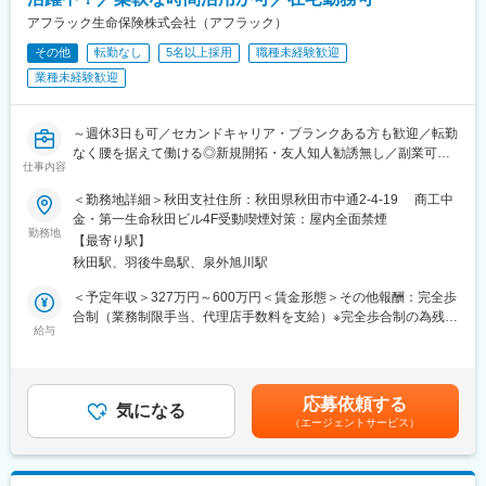
須参加となります。
ニケーションを取りながら寄り添ってサポートします。ブランク
【スケジュール例】
アフラック生命保険株式会社（アフラック）
があってもご安心下さい。
9時：お客様先へ訪問→10時：お客様先で面談→12時：お昼休み
その他
転勤なし
5名以上採用
職種未経験歓迎
→14時：自宅に戻り、お客様とWEB面談→16時：業務終了
業種未経験歓迎
◆当ポジションの魅力
（1）新規開拓無し
お問合せの受付は共同募集を行う代理店が担当し、契約見直しや
～週休3日も可／セカンドキャリア・ブランクある方も歓迎／転勤
新商品の提案からSPが担当をします。既存のお客様の、保険の見
なく腰を据えて働ける◎新規開拓・友人知人勧誘無し／副業可／
直しタイミングや、保険に興味をお持ちの方からのお問い合わせ
仕事内容
研修充実◎～
に対して 営業・販売活動を行うため、新規開拓や、お知り合いの
◆業務内容
方へのご案内などはありません。
＜勤務地詳細＞秋田支社住所：秋田県秋田市中通2-4-19 商工中
契約内容見直しや新商品提案など、既にアフラックの保険にご加
（2）提案しやすい保険商品
金・第一生命秋田ビル4F受動喫煙対策：屋内全面禁煙
入をいただいているお客様への提案活動をお任せいたします（業
勤務地
当社のがん保険・医療保険の保有契約数は業界トップクラスで
【最寄り駅】
務委託）。
す。その高い知名度、強い商品力がある保険を提案できます。常
秋田駅、羽後牛島駅、泉外旭川駅
◆具体的な業務内容
に時代のニーズに合った多様な商品ラインアップがあり、少額の
当社代理店制度の一形態であるストラテジックパートナー（SP）
ものから手厚い保障のある商品までお客様のライフプランに合っ
＜予定年収＞327万円～600万円＜賃金形態＞その他報酬：完全歩
としての採用です。個人代理店として当社と代理店業務委託契約
た内容が提案できます。
合制（業務制限手当、代理店手数料を支給）※完全歩合制の為残業
締結後、当社が承認する代理店と共同して保険募集等の代理店業
給与
◆教育体制
手当なし＜想定月額＞140,000円～500,000円＜昇給有無＞無＜給
務を行っていただきます。
担当者が一人ひとりに合った内容で研修を行い、商品知識や提案
与補足＞■手当詳細：・初動期手当 1ヵ月目～12ヵ月目
お客様は、当社の保険にご契約いただいている方や、保険に興味
の仕方、事務手続きなどをお教えしていきます。 こまめにコミュ
140,000円（固定）・業務制限手当： 3ヶ月目以降業績に応じた
を持ってお問い合わせいただいた方が対象です。個々のライフス
ニケーションを取りながら寄り添ってサポートします。ブランク
業務制限手当（成績連動）を支給 ※最低保証なし・分配後手数
応募依頼する
タイルに合った最適な保険の提案営業を行ってください。
気になる
があってもご安心下さい。
料 2ヵ月目以降業績に応じた分配後手数料（成績連動）を支給■
（エージェントサービス）
◆働きやすい環境
就業開始時の想定年収：327万円賃金はあくまでも目安の金額で
業務委託のため、勤務地および就業日・就業時間は自由です。お
あり、選考を通じて上下する可能性があります。月給(月額)は固定
客様への提案は、電話や郵送、WEBでの面談も可能なため、自宅
手当を含めた表記です。
から無理なく営業活動が行えます。