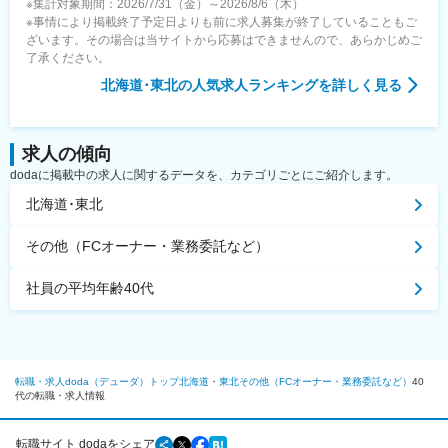
※集計対象期間：2026/7/31（金）～2026/8/6（木）
※事情により掲載終了予定日よりも前に求人募集が終了していることもご
ざいます。その場合は当サイトから応募はできませんので、あらかじめご
了承ください。
北海道･東北
の人気求人ランキングを詳しく見る
求人の傾向
dodaに掲載中の求人に関するデータを、カテゴリごとにご紹介します。
北海道･東北
その他（FCオーナー・業務委託など）
社員の平均年齢40代
転職・求人doda（デューダ）トップ
北海道
東北
その他（FCオーナー・業務委託など）
40
代の転職・求人情報
転職サイト dodaをシェア