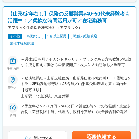
あり、選考を通じて上下する可能性があります。月給(月額)は固定
客様への提案は、電話や郵送、WEBでの面談も可能なため、自宅
手当を含めた表記です。
から無理なく営業活動が行えます。
【山形/定年なし】保険の反響営業※40~50代未経験者も
※月1回の研修参加、週1回の所属営業部・支社への活動報告は必
活躍中！／柔軟な時間活用が可／在宅勤務可
須参加となります。
【スケジュール例】
アフラック生命保険株式会社（アフラック）
9時：お客様先へ訪問→10時：お客様先で面談→12時：お昼休み
その他
転勤なし
5名以上採用
職種未経験歓迎
→14時：自宅に戻り、お客様とWEB面談→16時：業務終了
業種未経験歓迎
◆当ポジションの魅力
（1）新規開拓無し
お問合せの受付は共同募集を行う代理店が担当し、契約見直しや
～週休3日も可／セカンドキャリア・ブランクある方も歓迎／転勤
新商品の提案からSPが担当をします。既存のお客様の、保険の見
なく腰を据えて働ける◎新規開拓・友人知人勧誘無し／副業可／
直しタイミングや、保険に興味をお持ちの方からのお問い合わせ
仕事内容
研修充実◎～
に対して 営業・販売活動を行うため、新規開拓や、お知り合いの
◆業務内容
方へのご案内などはありません。
＜勤務地詳細＞山形支社住所：山形県山形市城南町1-1-1 霞城セン
契約内容見直しや新商品提案など、既にアフラックの保険にご加
（2）提案しやすい保険商品
トラル3F勤務地最寄駅：JR各線／山形駅受動喫煙対策：屋内全面
入をいただいているお客様への提案活動をお任せいたします（業
勤務地
当社のがん保険・医療保険の保有契約数は業界トップクラスで
禁煙
【最寄り駅】
務委託）。
す。その高い知名度、強い商品力がある保険を提案できます。常
山形駅、北山形駅、東金井駅
◆具体的な業務内容
に時代のニーズに合った多様な商品ラインアップがあり、少額の
当社代理店制度の一形態であるストラテジックパートナー（SP）
ものから手厚い保障のある商品までお客様のライフプランに合っ
＜予定年収＞327万円～600万円＜賃金形態＞その他報酬：完全歩
としての採用です。個人代理店として当社と代理店業務委託契約
た内容が提案できます。
合制（業務制限手当、代理店手数料を支給）※完全歩合制の為残業
締結後、当社が承認する代理店と共同して保険募集等の代理店業
給与
◆教育体制
手当なし＜想定月額＞140,000円～500,000円＜昇給有無＞無＜給
務を行っていただきます。
担当者が一人ひとりに合った内容で研修を行い、商品知識や提案
与補足＞■手当詳細：・初動期手当 1ヵ月目～12ヵ月目
お客様は、当社の保険にご契約いただいている方や、保険に興味
の仕方、事務手続きなどをお教えしていきます。 こまめにコミュ
140,000円（固定）・業務制限手当： 3ヶ月目以降業績に応じた
を持ってお問い合わせいただいた方が対象です。個々のライフス
ニケーションを取りながら寄り添ってサポートします。ブランク
業務制限手当（成績連動）を支給 ※最低保証なし・分配後手数
応募依頼する
タイルに合った最適な保険の提案営業を行ってください。
気になる
があってもご安心下さい。