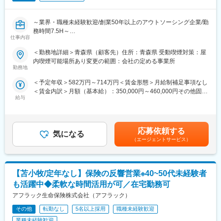
活動報告は必須参加
なく、上下関係なく意見を発信できる風通しの良い就業環境を実
現しています。その結果平均勤続年数約20年、中途入社の定着率
～業界・職種未経験歓迎/創業50年以上のアウトソーシング企業/勤
◆スケジュール例
9割以上と長く働く環境が同社にはあります。
務時間7.5H～
9時：お客様先へ訪問→10時：お客様先で面談→12時：お昼休み
仕事内容
→14時：自宅に戻りWEB面談→16時：業務終了
変更の範囲：会社の定める業務
■業務内容：
＜勤務地詳細＞青森県（顧客先）住所：青森県 受動喫煙対策：屋
施設内（屋内）における機電設備工事の施工管理業務をお任せし
◆当ポジションの魅力
内喫煙可能場所あり変更の範囲：会社の定める事業所
ます。
（1）新規開拓無し
勤務地
主に工事協力会社の安全管理を中心に、円滑な工事進行をサポー
お問合せの受付は共同募集を行う代理店が担当し、契約見直しや
＜予定年収＞582万円～714万円＜賃金形態＞月給制補足事項なし
トしていただきます。
新商品の提案からSPが担当します。既存のお客様の保険の見直し
＜賃金内訳＞月額（基本給）：350,000円～460,000円その他固定
・工事協力会社の安全管理・指導
タイミングや、保険に興味をお持ちの方からのお問い合わせに対
給与
手当/月：135,000円＜月給＞485,000円～595,000円＜昇給有無＞
・配管工事、電気計装工事の施工管理
して 営業・販売活動を行うため、新規開拓やお知り合いの方への
有＜残業手当＞有＜給与補足＞※給与詳細条件は経験・能力を考慮
・現場巡回および進捗・品質確認
ご案内などはありません。
の上決定いたします。※その他固定手当（滞在出張手当）：
・各種報告書の作成
（2）高い定着率・充実した教育体制
135,000円賃金はあくまでも目安の金額であり、選考を通じて上
未経験の方でも、所属グループの有識者からのサポートのもと
直近1年の定着率は85.5%（26年5月時点）、40~70代のミドルシ
応募依頼する
気になる
下する可能性があります。月給(月額)は固定手当を含めた表記で
徐々に業務を覚えていただけます。
ニア層も活躍中。SPの殆どが未経験からの入社ですが、入社時に
（エージェントサービス）
す。
は担当者が一人ひとりに合った内容で研修を行い、商品知識や提
■仕事の魅力：
案の仕方、事務手続きなどをお教えしていきます。 こまめにコミ
施工管理者として現場をまとめあげ、工事を無事に完了させたと
ュニケーションを取りながら寄り添ってサポートします。ブラン
【苫小牧/定年なし】保険の反響営業※40~50代未経験者
きの達成感は非常に大きく、自分の仕事が形として残るやりがい
クがあってもご安心下さい。
を実感できます。
（3）提案しやすい保険商品
も活躍中◆柔軟な時間活用が可／在宅勤務可
また、協力会社や職人の方々など多くの関係者とコミュニケーシ
当社のがん保険・医療保険の保有契約数は業界トップクラスで
アフラック生命保険株式会社（アフラック）
ョンを取りながら進める仕事のため、現場全体が一つのチームと
す。その高い知名度、強い商品力がある保険を提案できます。多
なる一体感を味わえることも大きな魅力です。
その他
転勤なし
5名以上採用
職種未経験歓迎
様な商品ラインアップがあり、少額のものから手厚い保障のある
商品までお客様のライフプランに合った内容が提案できます。
業種未経験歓迎