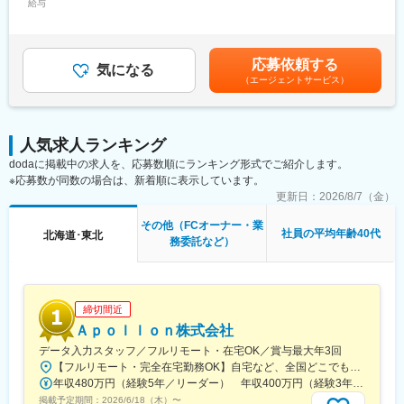
給与
（基本給）：400,000円～700,000円＜月給＞400,000円～
た内容が提案できます。
■募集背景：
700,000円＜昇給有無＞無＜残業手当＞有＜給与補足＞※報酬につ
◆教育体制
銀行では金融面でのコンサルティングを実施しておりますがそれ
いてはご本人の能力やスキルに応じて決定致しますのでこの限り
担当者が一人ひとりに合った内容で研修を行い、商品知識や提案
以外の分野（経営コンサルや人事コンサル、事業承継支援、業務
ではございません。賃金はあくまでも目安の金額であり、選考を
の仕方、事務手続きなどをお教えしていきます。 こまめにコミュ
応募依頼する
改善等）は途上分野であり、顧客ニーズも相応に見込まれること
気になる
通じて上下する可能性があります。月給(月額)は固定手当を含めた
ニケーションを取りながら寄り添ってサポートします。ブランク
（エージェントサービス）
から今後業容を拡大させていきたいものです。
表記です。
があってもご安心下さい。
■配属部署：
フィデアグループ内（関連会社含む）の営業本部に所属いただき
人気求人ランキング
ます。
dodaに掲載中の求人を、応募数順にランキング形式でご紹介します。
※応募数が同数の場合は、新着順に表示しています。
■特徴・魅力：
山形県、秋田県を中心に顧客基盤を有し、財務情報を取得してい
更新日：
2026/8/7（金）
る企業も多いことから幅広い顧客にアプローチが可能。
その他（FCオーナー・業
社員の平均年齢40代
北海道･東北
務委託など）
■当業務について：
地域の中小企業支援を行うことで顧客の成長に寄与し、地方創生
に資することができる業務です。
締切間近
変更の範囲：会社の定める業務
Ａｐｏｌｌｏｎ株式会社
データ入力スタッフ／フルリモート・在宅OK／賞与最大年3回
【フルリモート・完全在宅勤務OK】自宅など、全国どこでもあなたが働きやすい場所で働けます★転居を伴う転勤なし★全国47都道府県どこからでも応募OK【本社】東京都新宿区山吹町130番地の15 茜ビル2-A＜アクセス＞有楽町線「江戸川橋駅」、東西線「東西線」より徒歩10分※受動喫煙対策：あり
年収480万円（経験5年／リーダー） 年収400万円（経験3年／メンバー）
掲載予定期間：
2026/6/18（木）
〜