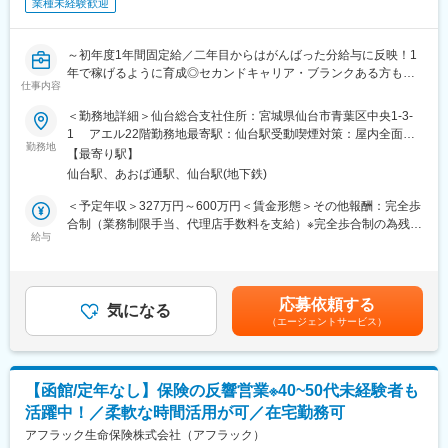
業種未経験歓迎
→14時：自宅に戻り、お客様とWEB面談→16時：業務終了
◆当ポジションの魅力
（1）新規開拓無し
～初年度1年間固定給／二年目からはがんばった分給与に反映！1
お問合せの受付は共同募集を行う代理店が担当し、契約見直しや
年で稼げるように育成◎セカンドキャリア・ブランクある方も歓
仕事内容
新商品の提案からSPが担当をします。既存のお客様の、保険の見
迎／転勤なく腰を据えて働ける◎新規開拓・友人知人勧誘無し～
直しタイミングや、保険に興味をお持ちの方からのお問い合わせ
＜勤務地詳細＞仙台総合支社住所：宮城県仙台市青葉区中央1-3-
に対して 営業・販売活動を行うため、新規開拓や、お知り合いの
◆業務内容
1 アエル22階勤務地最寄駅：仙台駅受動喫煙対策：屋内全面禁
方へのご案内などはありません。
契約内容見直しや新商品提案など、既にアフラックの保険にご加
勤務地
煙
【最寄り駅】
（2）提案しやすい保険商品
入をいただいているお客様への提案活動をお任せいたします（業
仙台駅、あおば通駅、仙台駅(地下鉄)
当社のがん保険・医療保険の保有契約数は業界トップクラスで
務委託）。
す。その高い知名度、強い商品力がある保険を提案できます。常
＜予定年収＞327万円～600万円＜賃金形態＞その他報酬：完全歩
に時代のニーズに合った多様な商品ラインアップがあり、少額の
◆具体的な業務内容
合制（業務制限手当、代理店手数料を支給）※完全歩合制の為残業
ものから手厚い保障のある商品までお客様のライフプランに合っ
当社代理店制度の一形態であるストラテジックパートナー（SP）
給与
手当なし＜想定月額＞140,000円～500,000円＜昇給有無＞無＜給
た内容が提案できます。
としての採用です。個人代理店として当社と代理店業務委託契約
与補足＞■手当詳細：・初動期手当 1ヵ月目～12ヵ月目
◆教育体制
締結後、当社が承認する代理店と共同して保険募集等の代理店業
140,000円（固定）・業務制限手当： 3ヶ月目以降業績に応じた
担当者が一人ひとりに合った内容で研修を行い、商品知識や提案
務を行っていただきます。
業務制限手当（成績連動）を支給 ※最低保証なし・分配後手数
応募依頼する
の仕方、事務手続きなどをお教えしていきます。 こまめにコミュ
お客様は、当社の保険にご契約いただいている方や、保険に興味
気になる
料 2ヵ月目以降業績に応じた分配後手数料（成績連動）を支給■
ニケーションを取りながら寄り添ってサポートします。ブランク
（エージェントサービス）
を持ってお問い合わせいただいた方が対象です。個々のライフス
就業開始時の想定年収：327万円賃金はあくまでも目安の金額で
があってもご安心下さい。
タイルに合った最適な保険の提案営業を行ってください。
あり、選考を通じて上下する可能性があります。月給(月額)は固定
手当を含めた表記です。
◆働きやすい環境
【函館/定年なし】保険の反響営業※40~50代未経験者も
業務委託のため、勤務地および就業日・就業時間は自由です。お
活躍中！／柔軟な時間活用が可／在宅勤務可
客様への提案は、電話や郵送、WEBでの面談も可能なため、自宅
から無理なく営業活動が行えます。
アフラック生命保険株式会社（アフラック）