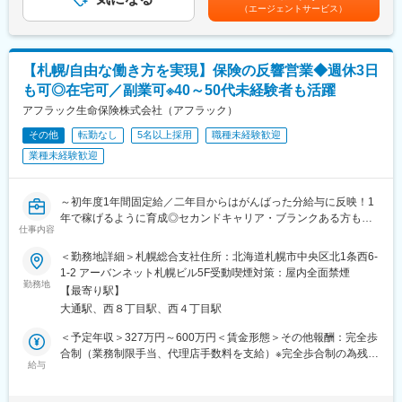
料 2ヵ月目以降業績に応じた分配後手数料（成績連動）を支給■
（エージェントサービス）
◆働きやすい環境
就業開始時の想定年収：327万円賃金はあくまでも目安の金額で
業務委託のため、勤務地および就業日・就業時間は自由です。お
あり、選考を通じて上下する可能性があります。月給(月額)は固定
客様への提案は、電話や郵送、WEBでの面談も可能なため、自宅
手当を含めた表記です。
から無理なく営業活動が行えます。
【札幌/自由な働き方を実現】保険の反響営業◆週休3日
※月1回の研修参加、週1回の所属営業部・支社への活動報告は必
も可◎在宅可／副業可※40～50代未経験者も活躍
須参加となります。
【スケジュール例】
アフラック生命保険株式会社（アフラック）
9時：お客様先へ訪問→10時：お客様先で面談→12時：お昼休み
その他
転勤なし
5名以上採用
職種未経験歓迎
→14時：自宅に戻り、お客様とWEB面談→16時：業務終了
業種未経験歓迎
◆当ポジションの魅力
（1）新規開拓無し
お問合せの受付は共同募集を行う代理店が担当し、契約見直しや
～初年度1年間固定給／二年目からはがんばった分給与に反映！1
新商品の提案からSPが担当をします。既存のお客様の、保険の見
年で稼げるように育成◎セカンドキャリア・ブランクある方も歓
直しタイミングや、保険に興味をお持ちの方からのお問い合わせ
仕事内容
迎／転勤なく腰を据えて働ける◎新規開拓・友人知人勧誘無し～
に対して 営業・販売活動を行うため、新規開拓や、お知り合いの
方へのご案内などはありません。
＜勤務地詳細＞札幌総合支社住所：北海道札幌市中央区北1条西6-
◆業務内容
（2）提案しやすい保険商品
1-2 アーバンネット札幌ビル5F受動喫煙対策：屋内全面禁煙
契約内容見直しや新商品提案など、既にアフラックの保険にご加
勤務地
当社のがん保険・医療保険の保有契約数は業界トップクラスで
【最寄り駅】
入をいただいているお客様への提案活動をお任せいたします（業
す。その高い知名度、強い商品力がある保険を提案できます。常
大通駅、西８丁目駅、西４丁目駅
務委託）。
に時代のニーズに合った多様な商品ラインアップがあり、少額の
ものから手厚い保障のある商品までお客様のライフプランに合っ
＜予定年収＞327万円～600万円＜賃金形態＞その他報酬：完全歩
◆具体的な業務内容
た内容が提案できます。
合制（業務制限手当、代理店手数料を支給）※完全歩合制の為残業
当社代理店制度の一形態であるストラテジックパートナー（SP）
給与
◆教育体制
手当なし＜想定月額＞140,000円～500,000円＜昇給有無＞無＜給
としての採用です。個人代理店として当社と代理店業務委託契約
担当者が一人ひとりに合った内容で研修を行い、商品知識や提案
与補足＞■手当詳細：・初動期手当 1ヵ月目～12ヵ月目
締結後、当社が承認する代理店と共同して保険募集等の代理店業
の仕方、事務手続きなどをお教えしていきます。 こまめにコミュ