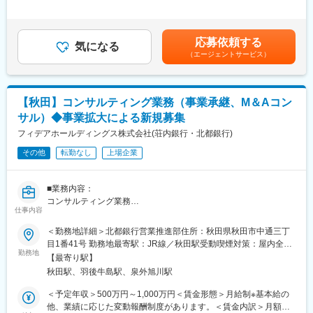
務を行っていただきます。
当社のがん保険・医療保険の保有契約数は業界トップクラスで
与補足＞■手当詳細：・初動期手当 1ヵ月目～12ヵ月目
お客様は、当社の保険にご契約いただいている方や、保険に興味
す。その高い知名度、強い商品力がある保険を提案できます。常
140,000円（固定）・業務制限手当： 3ヶ月目以降業績に応じた
を持ってお問い合わせいただいた方が対象です。個々のライフス
に時代のニーズに合った多様な商品ラインアップがあり、少額の
業務制限手当（成績連動）を支給 ※最低保証なし・分配後手数
応募依頼する
タイルに合った最適な保険の提案営業を行ってください。
気になる
ものから手厚い保障のある商品までお客様のライフプランに合っ
料 2ヵ月目以降業績に応じた分配後手数料（成績連動）を支給■
（エージェントサービス）
◆働きやすい環境
た内容が提案できます。
就業開始時の想定年収：327万円賃金はあくまでも目安の金額で
業務委託のため、勤務地および就業日・就業時間は自由です。お
あり、選考を通じて上下する可能性があります。月給(月額)は固定
客様への提案は、電話や郵送、WEBでの面談も可能なため、自宅
◆教育体制
手当を含めた表記です。
から無理なく営業活動が行えます。
担当者が一人ひとりに合った内容で研修を行い、商品知識や提案
【秋田】コンサルティング業務（事業承継、M＆Aコン
※月1回の研修参加、週1回の所属営業部・支社への活動報告は必
の仕方、事務手続きなどをお教えしていきます。 こまめにコミュ
サル）◆事業拡大による新規募集
須参加となります。
ニケーションを取りながら寄り添ってサポートします。ブランク
【スケジュール例】
フィデアホールディングス株式会社(荘内銀行・北都銀行)
があってもご安心下さい。
9時：お客様先へ訪問→10時：お客様先で面談→12時：お昼休み
その他
転勤なし
上場企業
→14時：自宅に戻り、お客様とWEB面談→16時：業務終了
◆当ポジションの魅力
（1）新規開拓無し
■業務内容：
お問合せの受付は共同募集を行う代理店が担当し、契約見直しや
コンサルティング業務
新商品の提案からSPが担当をします。既存のお客様の、保険の見
仕事内容
直しタイミングや、保険に興味をお持ちの方からのお問い合わせ
■詳細内容：
＜勤務地詳細＞北都銀行営業推進部住所：秋田県秋田市中通三丁
に対して 営業・販売活動を行うため、新規開拓や、お知り合いの
事業性評価活動（顧客の事業課題把握、提案内容の検討等）や顧
目1番41号 勤務地最寄駅：JR線／秋田駅受動喫煙対策：屋内全面
方へのご案内などはありません。
客との面談等を通じた課題発見、解決方法の提示、ハンズオン支
勤務地
禁煙変更の範囲：無
（2）提案しやすい保険商品
【最寄り駅】
援等、
当社のがん保険・医療保険の保有契約数は業界トップクラスで
秋田駅、羽後牛島駅、泉外旭川駅
事業承継・M&Aを中心にコンサルティングを担当していただきま
す。その高い知名度、強い商品力がある保険を提案できます。常
す。あわせて行員の人材育成も含めた牽引役としての活動を期待
＜予定年収＞500万円～1,000万円＜賃金形態＞月給制※基本給の
に時代のニーズに合った多様な商品ラインアップがあり、少額の
いたします。
他、業績に応じた変動報酬制度があります。＜賃金内訳＞月額
ものから手厚い保障のある商品までお客様のライフプランに合っ