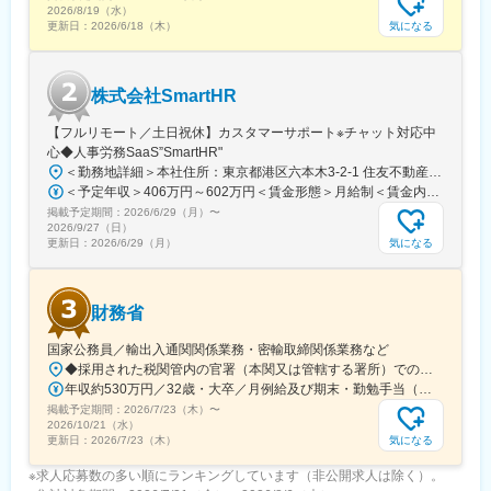
2026/8/19（水）
気になる
更新日：
2026/6/18（木）
株式会社SmartHR
【フルリモート／土日祝休】カスタマーサポート※チャット対応中
心◆人事労務SaaS”SmartHR"
＜勤務地詳細＞本社住所：東京都港区六本木3-2-1 住友不動産六本木グランドタワー勤務地最寄駅：東京メトロ南北線／六本木一丁目駅受動喫煙対策：屋内全面禁煙変更の範囲：会社の定める事業所（リモートワーク含む）
＜予定年収＞406万円～602万円＜賃金形態＞月給制＜賃金内訳＞月額（基本給）：212,480円～315,200円その他固定手当/月：5,000円固定残業手当/月：77,520円～114,800円（固定残業時間45時間0分/月）超過した時間外労働の残業手当は追加支給＜月給＞295,000円～435,000円（一律手当を含む）＜昇給有無＞有＜残業手当＞有賃金はあくまでも目安の金額であり、選考を通じて上下する可能性があります。月給(月額)は固定手当を含めた表記です。
掲載予定期間：
2026/6/29（月）
〜
2026/9/27（日）
気になる
更新日：
2026/6/29（月）
財務省
国家公務員／輸出入通関関係業務・密輸取締関係業務など
◆採用された税関管内の官署（本関又は管轄する署所）での勤務となります。採用後は、他の官署に転勤（含、住居を異にする転勤）することもあります。【参考】税関の管轄区域https://www.customs.go.jp/zeikan/zeikan-kankatsu.pdf【各税関の本関（本部）の所在地】・函館税関本関（北海道函館市海岸町24-4）・東京税関本関（東京都江東区青海2-7-11）・横浜税関本関（神奈川県横浜市中区海岸通1-1）・名古屋税関本関（愛知県名古屋市港区入船2-3-12）・大阪税関本関（大阪府大阪市港区築港4-10-3）・神戸税関本関（兵庫県神戸市中央区新港町12-1）・門司税関本関（福岡県北九州市門司区西海岸町1-3-10）・長崎税関本関（長崎県長崎市出島町1-36）・沖縄地区税関本関（沖縄県那覇市おもろまち2-1-1 6F）
年収約530万円／32歳・大卒／月例給及び期末・勤勉手当（東京都特別区勤務） ※上記モデル例は、参考であり、個人の経歴や業務内容等を踏まえての算定
掲載予定期間：
2026/7/23（木）
〜
2026/10/21（水）
気になる
更新日：
2026/7/23（木）
※求人応募数の多い順にランキングしています（非公開求人は除く）。