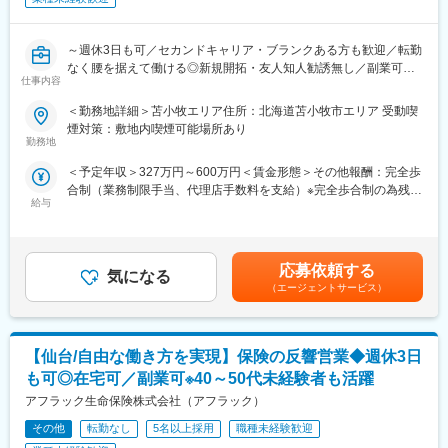
■職場環境：
・大手エンジニアリング会社の担当者として配属され、4～5名程
度の職人チームの安全管理を行います。
～週休3日も可／セカンドキャリア・ブランクある方も歓迎／転勤
・現場で必要になる知識や経験は一からOJTを通して教育いたし
なく腰を据えて働ける◎新規開拓・友人知人勧誘無し／副業可／
仕事内容
ます。
研修充実◎～
◆業務内容
＜勤務地詳細＞苫小牧エリア住所：北海道苫小牧市エリア 受動喫
＼社員を大事にする会社・離職率約5.6％／
契約内容見直しや新商品提案など、既にアフラックの保険にご加
煙対策：敷地内喫煙可能場所あり
セントランス株式会社様では、一人ひとりの社員を大事に育てる
入をいただいているお客様への提案活動をお任せいたします（業
勤務地
こと を何よりも重視しております。社長様が自ら全社員と面談を
務委託）。
＜予定年収＞327万円～600万円＜賃金形態＞その他報酬：完全歩
行ったり、全社的な交流機会として"未来会"という社内イベントを
◆具体的な業務内容
合制（業務制限手当、代理店手数料を支給）※完全歩合制の為残業
開催する等、一体感のある組織でそれぞれが理想とするキャリア
当社代理店制度の一形態であるストラテジックパートナー（SP）
給与
手当なし＜想定月額＞140,000円～500,000円＜昇給有無＞無＜給
に向けてスキルアップできることが特徴です。
としての採用です。個人代理店として当社と代理店業務委託契約
与補足＞■手当詳細：・初動期手当 1ヵ月目～12ヵ月目
締結後、当社が承認する代理店と共同して保険募集等の代理店業
140,000円（固定）・業務制限手当： 3ヶ月目以降業績に応じた
◆ポリネーター企業のセントランス
務を行っていただきます。
業務制限手当（成績連動）を支給 ※最低保証なし・分配後手数
同社では、「ポリネーター企業」を掲げ、お客様のもとに花を咲
お客様は、当社の保険にご契約いただいている方や、保険に興味
応募依頼する
気になる
料 2ヵ月目以降業績に応じた分配後手数料（成績連動）を支給■
かせられるような付加価値のある人財の育成と提供に力を入れて
を持ってお問い合わせいただいた方が対象です。個々のライフス
（エージェントサービス）
就業開始時の想定年収：327万円賃金はあくまでも目安の金額で
おります。
タイルに合った最適な保険の提案営業を行ってください。
あり、選考を通じて上下する可能性があります。月給(月額)は固定
◆働きやすい環境
手当を含めた表記です。
変更の範囲：会社の定める業務
業務委託のため、勤務地および就業日・就業時間は自由です。お
【仙台/自由な働き方を実現】保険の反響営業◆週休3日
客様への提案は、電話や郵送、WEBでの面談も可能なため、自宅
から無理なく営業活動が行えます。
も可◎在宅可／副業可※40～50代未経験者も活躍
※月1回の研修参加、週1回の所属営業部・支社への活動報告は必
アフラック生命保険株式会社（アフラック）
須参加となります。
【スケジュール例】
その他
転勤なし
5名以上採用
職種未経験歓迎
9時：お客様先へ訪問→10時：お客様先で面談→12時：お昼休み