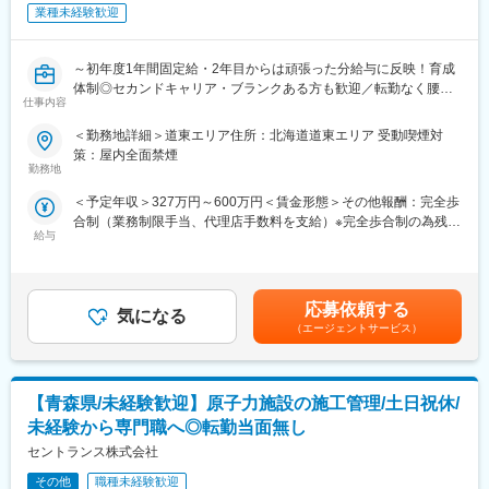
業種未経験歓迎
・13：00 工事打ち合わせ
・17：00 翌日準備などのデスクワーク
・19：00 退社
～初年度1年間固定給・2年目からは頑張った分給与に反映！育成
体制◎セカンドキャリア・ブランクある方も歓迎／転勤なく腰を
■働きやすい環境：
仕事内容
据えて働ける◎新規開拓・友人知人勧誘無～
基本的に土日祝休み、年間休日125日となっております。繁忙
期に休日の勤務の可能性がございますが、4周4休以上の休日は原
＜勤務地詳細＞道東エリア住所：北海道道東エリア 受動喫煙対
◆業務内容
則守られておりますのでご安心ください。
策：屋内全面禁煙
業務委託として契約内容見直しや新商品提案など、既にアフラッ
勤務地
クの保険にご加入をいただいているお客様への提案活動をお任せ
■当社について：
＜予定年収＞327万円～600万円＜賃金形態＞その他報酬：完全歩
いたします。
【バランスのよい事業展開】
合制（業務制限手当、代理店手数料を支給）※完全歩合制の為残業
当社の特徴は、国土の防災や港と空港の発展に寄与する「海上
給与
手当なし＜想定月額＞140,000円～500,000円＜昇給有無＞無＜給
◆具体的な業務内容
土木」、国家的プロジェクトの道路・鉄道・上下水道のインフラ
与補足＞■手当詳細：・初動期手当 1ヵ月目～12ヵ月目
代理店制度の一形態であるストラテジックパートナー（SP）とし
整備などを行う「陸上土木」、大型商業施設・工場施設・宿泊施
140,000円（固定）・業務制限手当： 3ヶ月目以降業績に応じた
ての採用です。個人代理店として当社と代理店業務委託契約締結
設・集合住宅・教育施設・医療施設・福祉施設などの工事を行う
業務制限手当（成績連動）を支給 ※最低保証なし・分配後手数
後、当社が承認する代理店と共同して保険募集等の代理店業務を
応募依頼する
「建築」の3部門をバランスよく展開しております。
気になる
料 2ヵ月目以降業績に応じた分配後手数料（成績連動）を支給■
行っていただきます。
【充実の福利厚生】
（エージェントサービス）
就業開始時の想定年収：327万円賃金はあくまでも目安の金額で
お客様は、当社の保険にご契約いただいている方や、保険に興味
・家族手当：配偶者月1万円、子ども一人につき月5千円を支給し
あり、選考を通じて上下する可能性があります。月給(月額)は固定
を持ってお問い合わせいただいた方が対象です。個々のライフス
ております。
手当を含めた表記です。
タイルに合った最適な保険の提案営業が可能です。
・住宅手当：首都圏は月4万円まで、大阪・名古屋・福岡は月3万
【青森県/未経験歓迎】原子力施設の施工管理/土日祝休/
5千円まで、持ち家(通勤圏のみ)は月4万円まで支給しておりま
◆働きやすい環境
未経験から専門職へ◎転勤当面無し
す。
勤務地および就業日・就業時間は自由です。お客様への提案は、
・その他：独身寮・単身寮制度、退職金制度もございます。
セントランス株式会社
電話や郵送、WEBでの面談も可能なため、自宅から無理なく営業
【長期で働ける環境】
活動が行えます。※月1回の研修、週1回の所属営業部・支社への
その他
職種未経験歓迎
現場の声を重視し、施工管理担当者の提案に耳を傾けるだけで