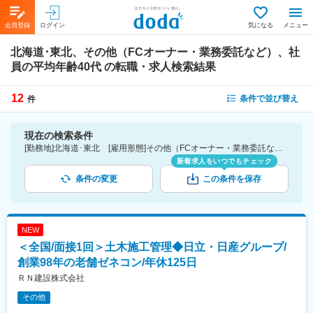
会員登録
ログイン
気になる
メニュー
北海道･東北、その他（FCオーナー・業務委託など）、社
員の平均年齢40代
の転職・求人検索結果
12
条件で並び替え
件
現在の検索条件
[勤務地]北海道･東北 [雇用形態]その他（FCオーナー・業務委託など） [詳細条件](社員の平均年齢)40代
新着求人をいつでもチェック
条件の変更
この条件を保存
NEW
＜全国/面接1回＞土木施工管理◆日立・日産グループ/
創業98年の老舗ゼネコン/年休125日
ＲＮ建設株式会社
その他