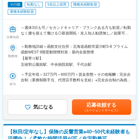
※月1回の研修参加、週1回の所属営業部・支社への活動報告は必
その他
転勤なし
5名以上採用
職種未経験歓迎
須参加となります。
業種未経験歓迎
【スケジュール例】
9時：お客様先へ訪問→10時：お客様先で面談→12時：お昼休み
～週休3日も可／セカンドキャリア・ブランクある方も歓迎／転勤
→14時：自宅に戻り、お客様とWEB面談→16時：業務終了
なく腰を据えて働ける◎新規開拓・友人知人勧誘無し／副業可／
仕事内容
研修充実◎～
◆当ポジションの魅力
◆業務内容
（1）新規開拓無し
＜勤務地詳細＞函館支社住所：北海道函館市梁川町5-8 プライム
契約内容見直しや新商品提案など、既にアフラックの保険にご加
お問合せの受付は共同募集を行う代理店が担当し、契約見直しや
函館WEST 9階受動喫煙対策：屋内全面禁煙
入をいただいているお客様への提案活動をお任せいたします（業
勤務地
新商品の提案からSPが担当をします。既存のお客様の、保険の見
【最寄り駅】
務委託）。
直しタイミングや、保険に興味をお持ちの方からのお問い合わせ
五稜郭公園前駅、中央病院前駅、千代台駅
◆具体的な業務内容
に対して 営業・販売活動を行うため、新規開拓や、お知り合いの
当社代理店制度の一形態であるストラテジックパートナー（SP）
方へのご案内などはありません。
＜予定年収＞327万円～600万円＜賃金形態＞その他報酬：完全歩
としての採用です。個人代理店として当社と代理店業務委託契約
合制（業務制限手当、代理店手数料を支給）※完全歩合制の為残業
締結後、当社が承認する代理店と共同して保険募集等の代理店業
給与
（2）提案しやすい保険商品
手当なし＜想定月額＞140,000円～500,000円＜昇給有無＞無＜給
務を行っていただきます。
当社のがん保険・医療保険の保有契約数は業界トップクラスで
与補足＞■手当詳細：・初動期手当 1ヵ月目～12ヵ月目
お客様は、当社の保険にご契約いただいている方や、保険に興味
す。その高い知名度、強い商品力がある保険を提案できます。常
140,000円（固定）・業務制限手当： 3ヶ月目以降業績に応じた
を持ってお問い合わせいただいた方が対象です。個々のライフス
に時代のニーズに合った多様な商品ラインアップがあり、少額の
業務制限手当（成績連動）を支給 ※最低保証なし・分配後手数
応募依頼する
タイルに合った最適な保険の提案営業を行ってください。
気になる
ものから手厚い保障のある商品までお客様のライフプランに合っ
料 2ヵ月目以降業績に応じた分配後手数料（成績連動）を支給■
（エージェントサービス）
◆働きやすい環境
た内容が提案できます。
就業開始時の想定年収：327万円賃金はあくまでも目安の金額で
業務委託のため、勤務地および就業日・就業時間は自由です。お
あり、選考を通じて上下する可能性があります。月給(月額)は固定
客様への提案は、電話や郵送、WEBでの面談も可能なため、自宅
◆教育体制
手当を含めた表記です。
から無理なく営業活動が行えます。
担当者が一人ひとりに合った内容で研修を行い、商品知識や提案
【秋田/定年なし】保険の反響営業※40~50代未経験者も
※月1回の研修参加、週1回の所属営業部・支社への活動報告は必
の仕方、事務手続きなどをお教えしていきます。 こまめにコミュ
活躍中！／柔軟な時間活用が可／在宅勤務可