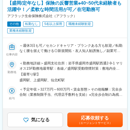
【盛岡/定年なし】保険の反響営業※40~50代未経験者も
※月1回の研修参加、週1回の所属営業部・支社への活動報告は必
活躍中！／柔軟な時間活用が可／在宅勤務可
須参加となります。
【スケジュール例】
アフラック生命保険株式会社（アフラック）
9時：お客様先へ訪問→10時：お客様先で面談→12時：お昼休み
その他
転勤なし
5名以上採用
職種未経験歓迎
→14時：自宅に戻り、お客様とWEB面談→16時：業務終了
業種未経験歓迎
◆当ポジションの魅力
（1）新規開拓無し
お問合せの受付は共同募集を行う代理店が担当し、契約見直しや
～週休3日も可／セカンドキャリア・ブランクある方も歓迎／転勤
新商品の提案からSPが担当をします。既存のお客様の、保険の見
なく腰を据えて働ける◎新規開拓・友人知人勧誘無し／副業可／
直しタイミングや、保険に興味をお持ちの方からのお問い合わせ
仕事内容
研修充実◎～
に対して 営業・販売活動を行うため、新規開拓や、お知り合いの
◆業務内容
方へのご案内などはありません。
＜勤務地詳細＞盛岡支社住所：岩手県盛岡市盛岡駅西通2-9-1 マリ
契約内容見直しや新商品提案など、既にアフラックの保険にご加
（2）提案しやすい保険商品
オス15F勤務地最寄駅：各線／盛岡駅受動喫煙対策：敷地内全面
入をいただいているお客様への提案活動をお任せいたします（業
勤務地
当社のがん保険・医療保険の保有契約数は業界トップクラスで
禁煙
【最寄り駅】
務委託）。
す。その高い知名度、強い商品力がある保険を提案できます。常
盛岡駅、上盛岡駅、仙北町駅
◆具体的な業務内容
に時代のニーズに合った多様な商品ラインアップがあり、少額の
当社代理店制度の一形態であるストラテジックパートナー（SP）
ものから手厚い保障のある商品までお客様のライフプランに合っ
＜予定年収＞327万円～600万円＜賃金形態＞その他報酬：完全歩
としての採用です。個人代理店として当社と代理店業務委託契約
た内容が提案できます。
合制（業務制限手当、代理店手数料を支給）※完全歩合制の為残業
締結後、当社が承認する代理店と共同して保険募集等の代理店業
給与
◆教育体制
手当なし＜想定月額＞140,000円～500,000円＜昇給有無＞無＜給
務を行っていただきます。
担当者が一人ひとりに合った内容で研修を行い、商品知識や提案
与補足＞■手当詳細：・初動期手当 1ヵ月目～12ヵ月目
お客様は、当社の保険にご契約いただいている方や、保険に興味
の仕方、事務手続きなどをお教えしていきます。 こまめにコミュ
140,000円（固定）・業務制限手当： 3ヶ月目以降業績に応じた
を持ってお問い合わせいただいた方が対象です。個々のライフス
ニケーションを取りながら寄り添ってサポートします。ブランク
業務制限手当（成績連動）を支給 ※最低保証なし・分配後手数
応募依頼する
タイルに合った最適な保険の提案営業を行ってください。
気になる
があってもご安心下さい。
料 2ヵ月目以降業績に応じた分配後手数料（成績連動）を支給■
（エージェントサービス）
◆働きやすい環境
就業開始時の想定年収：327万円賃金はあくまでも目安の金額で
業務委託のため、勤務地および就業日・就業時間は自由です。お