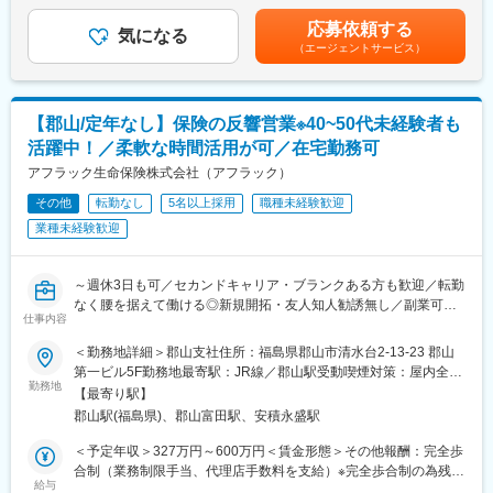
140,000円（固定）・業務制限手当： 3ヶ月目以降業績に応じた
務を行っていただきます。
ニケーションを取りながら寄り添ってサポートします。ブランク
業務制限手当（成績連動）を支給 ※最低保証なし・分配後手数
応募依頼する
お客様は、当社の保険にご契約いただいている方や、保険に興味
気になる
があってもご安心下さい。
料 2ヵ月目以降業績に応じた分配後手数料（成績連動）を支給■
（エージェントサービス）
を持ってお問い合わせいただいた方が対象です。個々のライフス
就業開始時の想定年収：327万円賃金はあくまでも目安の金額で
タイルに合った最適な保険の提案営業を行ってください。
あり、選考を通じて上下する可能性があります。月給(月額)は固定
手当を含めた表記です。
◆働きやすい環境
【郡山/定年なし】保険の反響営業※40~50代未経験者も
業務委託のため、勤務地および就業日・就業時間は自由です。お
活躍中！／柔軟な時間活用が可／在宅勤務可
客様への提案は、電話や郵送、WEBでの面談も可能なため、自宅
から無理なく営業活動が行えます。
アフラック生命保険株式会社（アフラック）
※月1回の研修参加、週1回の所属営業部・支社への活動報告は必
その他
転勤なし
5名以上採用
職種未経験歓迎
須参加となります。
業種未経験歓迎
【スケジュール例】
9時：お客様先へ訪問→10時：お客様先で面談→12時：お昼休み
～週休3日も可／セカンドキャリア・ブランクある方も歓迎／転勤
→14時：自宅に戻り、お客様とWEB面談→16時：業務終了
なく腰を据えて働ける◎新規開拓・友人知人勧誘無し／副業可／
仕事内容
研修充実◎～
◆当ポジションの魅力
◆業務内容
（1）新規開拓無し
＜勤務地詳細＞郡山支社住所：福島県郡山市清水台2-13-23 郡山
契約内容見直しや新商品提案など、既にアフラックの保険にご加
お問合せの受付は共同募集を行う代理店が担当し、契約見直しや
第一ビル5F勤務地最寄駅：JR線／郡山駅受動喫煙対策：屋内全面
入をいただいているお客様への提案活動をお任せいたします（業
勤務地
新商品の提案からSPが担当をします。既存のお客様の、保険の見
禁煙
【最寄り駅】
務委託）。
直しタイミングや、保険に興味をお持ちの方からのお問い合わせ
郡山駅(福島県)、郡山富田駅、安積永盛駅
◆具体的な業務内容
に対して 営業・販売活動を行うため、新規開拓や、お知り合いの
当社代理店制度の一形態であるストラテジックパートナー（SP）
方へのご案内などはありません。
＜予定年収＞327万円～600万円＜賃金形態＞その他報酬：完全歩
としての採用です。個人代理店として当社と代理店業務委託契約
合制（業務制限手当、代理店手数料を支給）※完全歩合制の為残業
締結後、当社が承認する代理店と共同して保険募集等の代理店業
給与
（2）提案しやすい保険商品
手当なし＜想定月額＞140,000円～500,000円＜昇給有無＞無＜給