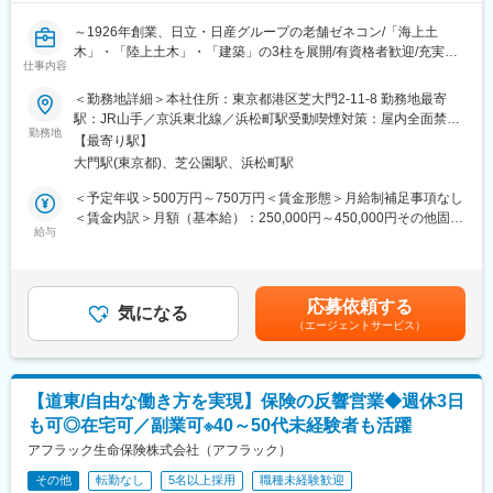
～1926年創業、日立・日産グループの老舗ゼネコン/「海上土
木」・「陸上土木」・「建築」の3柱を展開/有資格者歓迎/充実の
仕事内容
福利厚生～
＜勤務地詳細＞本社住所：東京都港区芝大門2-11-8 勤務地最寄
■業務概要：
駅：JR山手／京浜東北線／浜松町駅受動喫煙対策：屋内全面禁煙
土木工事における品質管理、安全管理、工程管理、予算管理な
勤務地
変更の範囲：会社の定める事業所
【最寄り駅】
ど施工管理全般をお任せ致します。
大門駅(東京都)、芝公園駅、浜松町駅
【変更の範囲:会社の定める業務】
＜予定年収＞500万円～750万円＜賃金形態＞月給制補足事項なし
■業務内容：
＜賃金内訳＞月額（基本給）：250,000円～450,000円その他固定
◇具体的な業務内容：
給与
手当/月：10,000円～15,000円＜月給＞260,000円～465,000円＜
・品質管理
昇給有無＞有＜残業手当＞有＜給与補足＞※予定年収はあくまでも
・安全管理
目安の金額であり、選考を通じて上下する可能性があります。■昇
・工程管理
給：年一回■賞与：年二回賃金はあくまでも目安の金額であり、選
応募依頼する
・予算管理 等
気になる
考を通じて上下する可能性があります。月給(月額)は固定手当を含
（エージェントサービス）
◇物件規模：
めた表記です。
受注額が50～100万の小規模なものから、3～30億の大規模プロ
ジェクトまで幅広く手がけています。
◇物件の種類：港、空港、道路、鉄道、上下水道など
【道東/自由な働き方を実現】保険の反響営業◆週休3日
も可◎在宅可／副業可※40～50代未経験者も活躍
■1日のスケジュール例：
・8：00 朝礼
アフラック生命保険株式会社（アフラック）
・8：30 現場作業(巡回)
その他
転勤なし
5名以上採用
職種未経験歓迎
・12：00 昼休憩