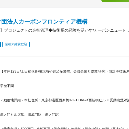
財団法人カーボンフロンティア機構
】プロジェクトの進捗管理◆技術系の経験を活かす/カーボンニュートラ
業種未経験歓迎
【年休123日/土日祝休み/環境省や経済産業省、会員企業と協業/研究・設計等技術
学歴不問
＜勤務地詳細＞本社住所：東京都港区西新橋3-2-1 Daiwa西新橋ビル3F受動喫煙
虎ノ門ヒルズ駅、御成門駅、虎ノ門駅
＜予定年収＞500万円～640万円＜賃金形態＞年俸制＜賃金内訳＞年額（基本給）：5,000,