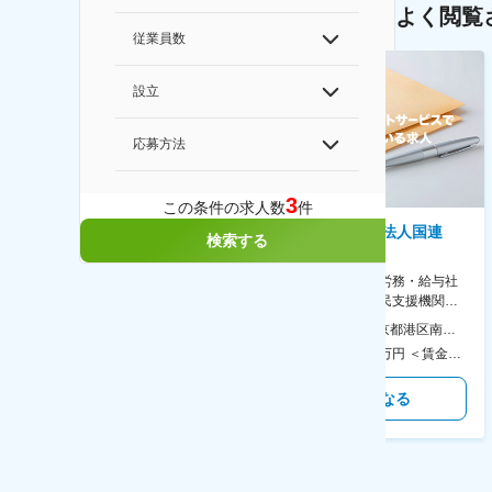
よく閲覧
従業員数
設立
応募方法
3
この条件の求人数
件
株式会社ゲームフリーク
特定非営利活動法人国連
検索する
UNHCR協会
【庶務アシスタント】ポケモン
シリーズ開発企業◆書類作成・
【表参道】人事（労務・給与社
データ入力など◆年休126日・
保等）◆国連の難民支援機関の
食事補助あり◎
活動を支える日本公式支援窓口
本社 住所：東京都千代田区神田錦町2-2-1 KANDASQUARE 受動喫煙対策：屋内全面禁煙 変更の範囲：会社の定める事業所
本社 住所：東京都港区南青山6-10-11 ウェスレーセンター3F 勤務地最寄駅：地下鉄各線／表参道駅 受動喫煙対策：屋内全面禁煙 変更の範囲：会社の定める事業所（リモートワーク含む）
◆正職員登用前提
350万円～500万円 ＜賃金形態＞ 月給制 ＜賃金内訳＞ 月額（基本給）：215,000円～307,000円 固定残業手当/月：76,700円～110,000円（固定残業時間45時間0分/月） 超過した時間外労働の残業手当は追加支給 ＜月給＞ 291,700円～417,000円（一律手当を含む） ＜昇給有無＞ 有 ＜残業手当＞ 有 ＜給与補足＞ ※経験・能力を考慮の上、年齢に関わりなく当社規定により優遇します。 賃金はあくまでも目安の金額であり、選考を通じて上下する可能性があります。 月給(月額)は固定手当を含めた表記です。
450万円～550万円 ＜賃金形態＞ 月給制 ＜賃金内訳＞ 月額（基本給）：340,000円～420,000円 ＜月給＞ 340,000円～420,000円 ＜昇給有無＞ 有 ＜残業手当＞ 有 ＜給与補足＞ ※能力・経験によって決定します。 ■賞与あり（業績評価に応じて支給） 賃金はあくまでも目安の金額であり、選考を通じて上下する可能性があります。 月給(月額)は固定手当を含めた表記です。
気になる
気になる