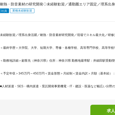
耐熱・防音素材の研究開発◇未経験歓迎／通勤圏エリア固定／理系出身
業種未経験歓迎
正社員
未経験歓迎／理系出身活躍／耐熱・防音素材研究開発／現場でスキル最大化／研修
＜最終学歴＞大学院、大学、短期大学、専修・各種学校、高等専門学校、高等学校
＜勤務地詳細＞顧客先（神奈川県）住所：神奈川県 勤務地最寄駅：井細田駅受動
＜予定年収＞345万円～450万円＜賃金形態＞月給制＜賃金内訳＞月額（基本給）：210,0
■人材派遣・SES・構内派遣・受託開発事業機電・IT・建設・医薬など幅広い分野の
求人