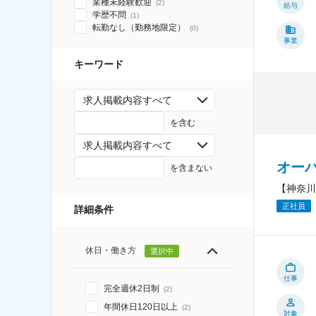
業種未経験歓迎
(
2
)
給与
学歴不問
(
1
)
転勤なし（勤務地限定）
(
0
)
事業
キーワード
求人掲載内容すべて
を含む
求人掲載内容すべて
オー
を含まない
【神奈川
正社員
詳細条件
休日・働き方
選択中
仕事
完全週休2日制
(
2
)
年間休日120日以上
(
2
)
対象