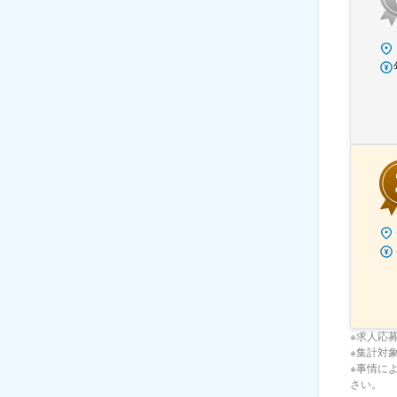
※求人応
※集計対象期
※事情に
さい。