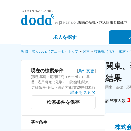
関東の転職・求人情報を掲載中
求人を探す
詳細条件から探す
エージェ
転職・求人doda（デューダ）トップ
関東
技術職（化学・素材・
関東、
新着求人から探す
スカウト
[
]
現在の検索条件
条件変更
結果
[職種]基礎・応用研究（カーボン）-基
求人特集から探す
パートナ
礎・応用研究（化学） [勤務地]関東
関東、基礎・応
[詳細条件](休日・働き方)残業20時間未満
詳細を見る
3
該当求人数
検索条件を保存
基本条件
株式会社