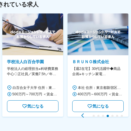
されている求人
学校法人白百合学園
ＢＲＵＮＯ株式会社
学校法人の経理担当※科研費業務
【週2在宅】30代活躍中◆商品
中心◇正社員／実働7.5h／年休
企画※キッチン家電
130日／1881年創立の伝統女子
◆「BRUNO」新商品の企画／企
大学
画～調達／働き方◎
白百合女子大学 住所：東京都調布市緑ヶ丘1-25 勤務地最寄駅：京王線／仙川駅 受動喫煙対策：屋内全面禁煙 変更の範囲：会社の定める事業所
本社 住所：東京都新宿区西新宿6丁目22-1 新宿スクエアタワー B1階 勤務地最寄駅：東京メトロ丸ノ内線／西新宿駅 受動喫煙対策：屋内全面禁煙 変更の範囲：会社の定める事業所（リモートワーク含む）
500万円～700万円 ＜賃金形態＞ 月給制 ＜賃金内訳＞ 月額（基本給）：280,000円～430,000円 ＜月給＞ 280,000円～430,000円 ＜昇給有無＞ 有 ＜残業手当＞ 有 ＜給与補足＞ ※年齢・過去の経験に基づき、本学規定に合わせ決定 【残業手当】有 /残業時間に応じて全額支給（※想定年収に含む） 【各種手当】扶養手当/住宅手当/通勤手当 等 【賞与】年2回（6月、12月） 【昇給】年1回（4月） 賃金はあくまでも目安の金額であり、選考を通じて上下する可能性があります。 月給(月額)は固定手当を含めた表記です。
400万円～600万円 ＜賃金形態＞ 月給制 経験・能力を考慮の上、優遇いたします。 ＜賃金内訳＞ 月額（基本給）：300,000円～450,000円 ＜月給＞ 300,000円～450,000円 ＜昇給有無＞ 有 ＜残業手当＞ 有 ＜給与補足＞ ・賞与実績：年2回 ・昇給：年1回 ※半年毎に評価を行い、評価が高ければ年齢に関係なく昇給・昇格していきます。創造性の高い人・新しいことにチャレンジした人が高い評価を得られます。 賃金はあくまでも目安の金額であり、選考を通じて上下する可能性があります。 月給(月額)は固定手当を含めた表記です。
気になる
気になる