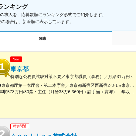
ランキング
載中の求人を、応募数順にランキング形式でご紹介します。
数の場合は、新着順に表示しています。
関東
New
東京都
特別な公務員試験対策不要／東京都職員（事務）／月給31万円～
■東京都庁第一本庁舎・第二本庁舎／東京都新宿区西新宿2-8-1 ※東京都庁本庁舎のほか、都内の出先事業所などに配属される場合があります。 ※配属される部署によってリモートワークの相談も可能です。 ◎アクセス・「JR新宿駅」（西口から徒歩約10分）・都営地下鉄大江戸線「都庁前駅」・新宿駅西口（地下バスのりば）から都営バス（都庁循環）「都庁第一本庁舎」、「都庁第二本庁舎」、「都議会議事堂」下車・JR新宿駅西改札「新宿駅西口」バス停から「西参道方面」行きの新宿WEバス乗車、「新宿ワシントンホテル前」下車※禁煙対策：敷地内禁煙
年収573万円/30歳・主任（月給33万6,360円＋諸手当＋賞与） 年収694万円/35歳・課長代理（月給40万3,560円＋諸手当＋賞与）
締切間近