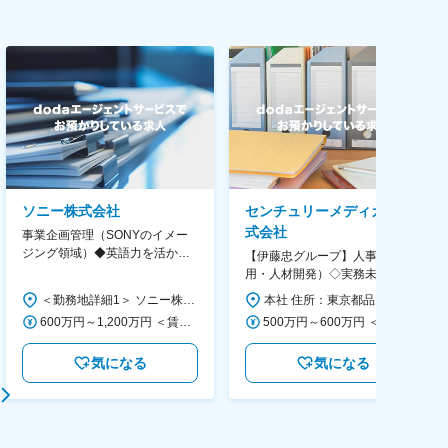
ソニー株式会社
センチュリーメディカル株
式会社
事業企画管理（SONYのイメー
ジング領域）◆英語力を活か
【伊藤忠グループ】人事（採
す/CFO管轄＃SECCFO0027
用・人材開発）◇実務未経験歓
迎！／リモート有／年休124日
＜勤務地詳細1＞ ソニー株式会社 住所：神奈川県横浜市西区みなとみらい5-1-1 受動喫煙対策：屋内全面禁煙 ＜勤務地詳細2＞ ソニーシティ大崎 住所：東京都品川区大崎2-10-1 勤務地最寄駅：JR線／大崎駅 受動喫煙対策：屋内全面禁煙 変更の範囲：会社の定める事業所（リモートワーク含む）
本社 住所：東京都品川区大崎1-11-2 ゲートシティ大崎イーストタワー22Ｆ 勤務地最寄駅：JR山手線／大崎駅 受動喫煙対策：屋内全面禁煙 変更の範囲：会社の定める事業所（リモートワーク含む）
／福利厚生充実◇
600万円～1,200万円 ＜賃金形態＞ 月給制 ＜賃金内訳＞ 月額（基本給）：350,000円～500,000円 ＜月給＞ 350,000円～500,000円 ＜昇給有無＞ 有 ＜残業手当＞ 有 ＜給与補足＞ ※年収は経験や能力を考慮の上、当社規定により決定します。 賃金はあくまでも目安の金額であり、選考を通じて上下する可能性があります。 月給(月額)は固定手当を含めた表記です。
500万円～600万円 ＜賃金形態＞ 月給制 ＜賃金内訳＞ 月額（基本給）：300,000円～350,000円 ＜月給＞ 300,000円～350,000円 ＜昇給有無＞ 有 ＜残業手当＞ 有 ＜給与補足＞ 上記年収は、あくまで目安であり、前職・経験を考慮し検討させて頂きます。 ■昇給：あり ■賞与：あり ※会社業績と個人業績に応じて算定されます。 賃金はあくまでも目安の金額であり、選考を通じて上下する可能性があります。 月給(月額)は固定手当を含めた表記です。
気になる
気になる