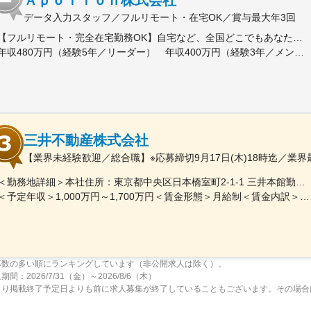
Ａｐｏｌｌｏｎ株式会社
データ入力スタッフ／フルリモート・在宅OK／賞与最大年3回
【フルリモート・完全在宅勤務OK】自宅など、全国どこでもあなたが働きやすい場所で働けます★転居を伴う転勤なし★全国47都道府県どこからでも応募OK【本社】東京都新宿区山吹町130番地の15 茜ビル2-A＜アクセス＞有楽町線「江戸川橋駅」、東西線「東西線」より徒歩10分※受動喫煙対策：あり
年収480万円（経験5年／リーダー） 年収400万円（経験3年／メンバー）
三井不動産株式会社
【業界未経験歓迎／総合職】※応募締切9月17日(木)18時迄／業
＜勤務地詳細＞本社住所：東京都中央区日本橋室町2-1-1 三井本館勤務地最寄駅：東京メトロ銀座線・半蔵門線／三越前駅受動喫煙対策：屋内全面禁煙変更の範囲：会社の定める事業所（リモートワーク含む）
＜予定年収＞1,000万円～1,700万円＜賃金形態＞月給制＜賃金内訳＞月額（基本給）：470,000円～800,000円＜月給＞470,000円～800,000円＜昇給有無＞有＜残業手当＞有＜給与補足＞※経験に応ず※上記年収は基礎給与・賞与（2回）を含む。時間外勤務手当・諸手当別途支給。※あくまでモデルケースであり、実際の年収とは異なる可能性があります。処遇条件の詳細は内定後のオファー面談にてご説明いたします。賃金はあくまでも目安の金額であり、選考を通じて上下する可能性があります。月給(月額)は固定手当を含めた表記です。
募数の多い順にランキングしています（非公開求人は除く）。
間：2026/7/31（金）～2026/8/6（木）
より掲載終了予定日よりも前に求人募集が終了していることもございます。その場合