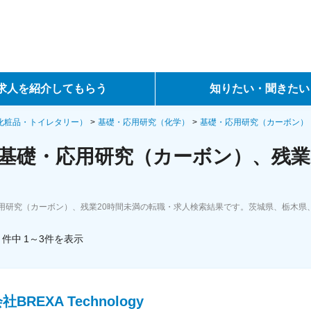
求人を紹介してもらう
知りたい・聞きたい
ントサービス
転職ノウハウ
化粧品・トイレタリー）
基礎・応用研究（化学）
基礎・応用研究（カーボン）
基礎・応用研究（カーボン）、残業
サービス
データで見る転職
ーエージェントサービス
コラム・インタビュー
用研究（カーボン）、残業20時間未満の転職・求人検索結果です。茨城県、栃木県
転職Q&A
件中
1～3
件
を表示
BREXA Technology