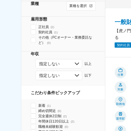
業種
業種を選択
雇用形態
一般
正社員
(
2
)
【虎ノ門
契約社員
(
1
)
る
その他（FCオーナー・業務委託な
ど）
(
0
)
契約社員
年収
指定しない
以上
指定しない
仕事
以下
対象
こだわり条件ピックアップ
勤務地
新着
(
1
)
締め切間近
(
0
)
完全週休2日制
(
2
)
最寄駅
年間休日120日以上
(
2
)
職種未経験歓迎
(
0
)