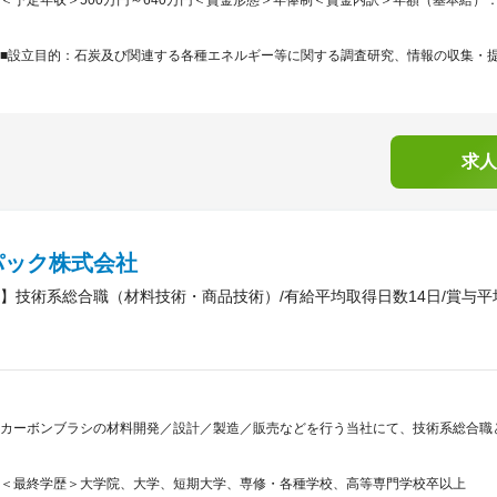
■設立目的：石炭及び関連する各種エネルギー等に関する調査研究、情報の収集・提供
求人
パック株式会社
】技術系総合職（材料技術・商品技術）/有給平均取得日数14日/賞与平均
カーボンブラシの材料開発／設計／製造／販売などを行う当社にて、技術系総合職と
＜最終学歴＞大学院、大学、短期大学、専修・各種学校、高等専門学校卒以上