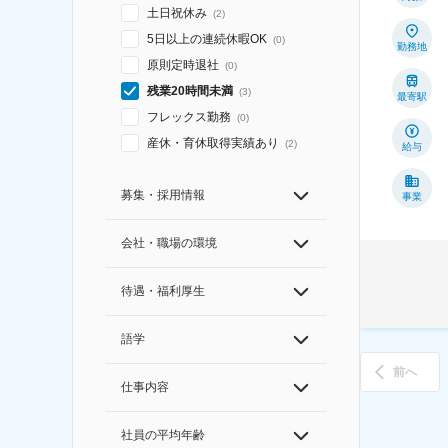
土日祝休み
(
2
)
5日以上の連続休暇OK
(
0
)
勤務地
原則定時退社
(
0
)
残業20時間未満
(
3
)
最寄駅
フレックス勤務
(
0
)
産休・育休取得実績あり
(
2
)
給与
募集・採用情報
事業
会社・職場の環境
待遇・福利厚生
語学
前へ
仕事内容
社員の平均年齢