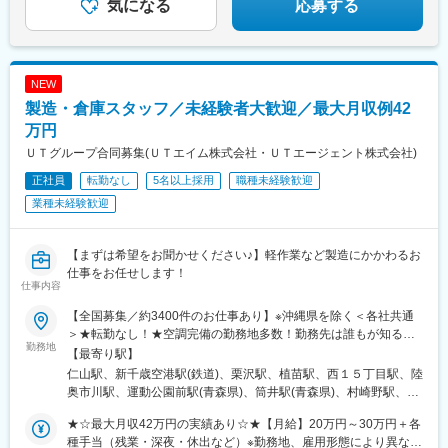
野駅、岩塚駅
気になる
応募する
NEW
製造・倉庫スタッフ／未経験者大歓迎／最大月収例42
万円
ＵＴグループ合同募集(ＵＴエイム株式会社・ＵＴエージェント株式会社)
正社員
転勤なし
5名以上採用
職種未経験歓迎
業種未経験歓迎
【まずは希望をお聞かせください♪】軽作業など製造にかかわるお
仕事をお任せします！
仕事内容
【全国募集／約3400件のお仕事あり】※沖縄県を除く＜各社共通
＞★転勤なし！★空調完備の勤務地多数！勤務先は誰もが知る大
勤務地
手メーカーを中心に、自動車、半導体、家電、食品、製薬など
【最寄り駅】
様々！数ある勤務地やお仕事の中から、あなたのご希望に合った
仁山駅、新千歳空港駅(鉄道)、栗沢駅、植苗駅、西１５丁目駅、陸
お仕事をご紹介します！＼社宅完備のお仕事もあります／U・Iタ
奥市川駅、運動公園前駅(青森県)、筒井駅(青森県)、村崎野駅、花
ーン希望者や住み込みで働きたい方もお気軽にご相談ください♪■
巻空港駅(東北本線)、金ケ崎駅、青山駅(岩手県)、一ノ関駅、鹿又
一部、家具家電付きの社宅や社宅費全額補助のお仕事もあり■家族
★☆最大月収42万円の実績あり☆★【月給】20万円～30万円＋各
駅、大河原駅(宮城県)、愛子駅、東白石駅、多賀城駅、西古川駅、
やパートナーとの入居も相談OK！（実績多数）※各種規定あり
種手当（残業・深夜・休出など）※勤務地、雇用形態により異なり
仙台空港駅(鉄道)、塚目駅、泉中央駅、新利府駅、和田駅、扇田