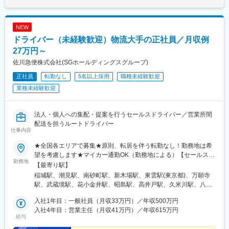
駅、関口駅、南宿駅、郡上大和駅、恵那駅、高山駅、多治見駅、
古井駅、美江寺駅、河津駅、菊川駅(静岡県)、鷲津駅、大場駅、長
泉なめり駅、藤枝駅、静岡駅、草薙駅(東海道本線)、袋井駅、西焼
NEW
津駅、上島駅、須津駅、南吉田駅、糸魚川駅、春日山駅、小針
ドライバー（未経験歓迎）物流大手の正社員／月収例
駅、中条駅、宮内駅(新潟県)、魚沼丘陵駅、茨目駅、伊那北駅、広
丘駅、岩村田駅、村山駅(長野県)、信濃常盤駅、田中駅、切石駅、
27万円～
常永駅、春日居町駅、東桂駅、動橋駅、三ツ屋駅、笠師保駅、松
佐川急便株式会社(SGホールディングスグループ)
任駅、丸岡駅、敦賀駅、清明駅、黒部駅、小杉駅、越中舟橋駅、
正社員
転勤なし
5名以上採用
職種未経験歓迎
朝潮橋駅、門真南駅、深江橋駅、河内花園駅、鴻池新田駅、西明
石駅、中埠頭駅、苅藻駅、加太駅(和歌山県)、武庫川団地前駅、紀
業種未経験歓迎
伊山田駅、新宮駅、芳養駅、船戸駅、西田原本駅、吉野口駅、郡
山駅(奈良県)、長柄駅、ケーブル八幡宮山上駅、西舞鶴駅、福知山
市民病院口駅、篠原駅(滋賀県)、多賀大社前駅、三雲駅、栗東駅、
法人・個人への集配・提案を行うセールスドライバー／営業所間
おごと温泉駅、長浜駅、箕浦駅、讃岐塩屋駅、片原町駅(香川県)、
配送を担うルートドライバー
仕事内容
三本松駅(香川県)、北伊予駅、伊予富田駅、平田駅(高知県)、多ノ
郷駅、布師田駅、撫養駅、川原石駅、伴中央駅、広島港・宇品
★全国各エリアで募集★原則、転居を伴う転勤なし！勤務地は希
駅、本郷駅(広島県)、八本松駅、東福山駅、木次駅、遙堪駅、乃木
望を考慮します★マイカー通勤OK（勤務地による）【セールスド
駅、下府駅、八浜駅、金光駅、木見駅、高野駅、厚東駅、長府
勤務地
ライバー】【ルート（輸送）ドライバー】■関東エリア東京、埼
【最寄り駅】
駅、米川駅、山口駅(山口県)、新南陽駅、萩駅、鳥取駅、三本松口
玉、神奈川、栃木、群馬、千葉、茨城■東海エリア愛知、三重、岐
稲城駅、潮見駅、南砂町駅、新木場駅、東雲駅(東京都)、万願寺
駅、南瀬高駅、五郎丸駅、苅田駅、赤間駅、巻向駅、甘木駅(西鉄
阜、静岡■甲信越エリア新潟、長野、山梨■北陸エリア石川、福
駅、武蔵境駅、花小金井駅、昭島駅、高井戸駅、久米川駅、八王
線)、新飯塚駅、橋本駅(福岡県)、貝塚駅(福岡県)、雑餉隈駅、吉塚
井、富山■関西エリア大阪、兵庫、和歌山、奈良、京都、滋賀■中
子みなみ野駅、西高島平駅、西台駅、鮫洲駅、狭山市駅、保谷
駅、西小倉駅、大塔駅、佐伯駅、豊後豊岡駅、鶴崎駅、東中津
国・四国エリア香川、愛媛、高知、徳島、広島、島根、岡山、山
入社1年目：一般社員（月収33万円）／年収500万円
駅、永田駅(埼玉県)、鳩ケ谷駅、鳥浜駅、高座渋谷駅、踊場駅、新
駅、北友田駅、朝地駅、バルーンさが駅、田代駅、相知駅、肥後
口、鳥取■九州エリア福岡、長崎、大分、佐賀、熊本、鹿児島、沖
入社4年目：営業主任（月収41万円）／年収615万円
羽駅、羽沢横浜国大駅、中野島駅、武蔵新城駅、相模大野駅、秦
大津駅、光の森駅、平成駅、人吉駅、三角駅、草道駅、志布志
給与
縄、宮崎■北海道・東北エリア北海道、宮城、福島、山形、岩手、
野駅、南宇都宮駅、樅山駅、福居駅、藤岡駅、西那須野駅、下今
駅、姶良駅、米ノ津駅、古島駅、赤嶺駅、てだこ浦西駅、南方駅
秋田、青森