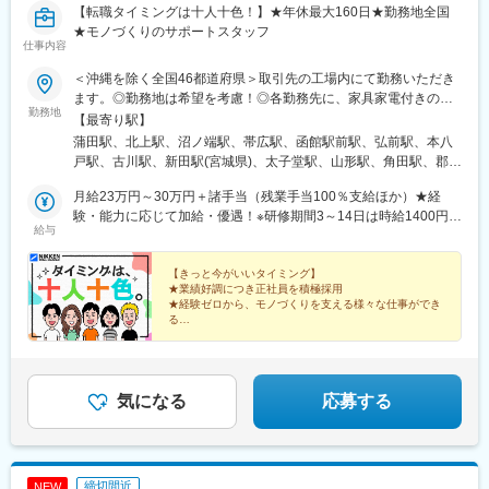
【転職タイミングは十人十色！】★年休最大160日★勤務地全国
★モノづくりのサポートスタッフ
仕事内容
＜沖縄を除く全国46都道府県＞取引先の工場内にて勤務いただき
ます。◎勤務地は希望を考慮！◎各勤務先に、家具家電付きのキ
勤務地
レイな寮あり！※将来的に結婚等で転勤を希望される場合もご相談
【最寄り駅】
ください。＜勤務地のある都道府県＞◆北海道・東北／北海道、
蒲田駅、北上駅、沼ノ端駅、帯広駅、函館駅前駅、弘前駅、本八
青森、岩手、宮城、秋田、山形、福島◆関東／東京、神奈川、千
戸駅、古川駅、新田駅(宮城県)、太子堂駅、山形駅、角田駅、郡山
葉、埼玉、茨城、栃木、群馬◆北陸・甲信越／富山、石川、福
富田駅、雀宮駅、倉賀野駅、長岡駅、日立駅、つくば駅、宇都宮
井、新潟、山梨、長野◆東海／愛知、静岡、岐阜、三重◆関西／
月給23万円～30万円＋諸手当（残業手当100％支給ほか）★経
駅、西那須野駅、小山駅、古河駅、高崎駅、太田駅(群馬県)、高田
大阪、京都、兵庫、滋賀、奈良、和歌山◆中国／広島、岡山、鳥
験・能力に応じて加給・優遇！※研修期間3～14日は時給1400円※
駅(新潟県)、大宮駅(埼玉県)、熊谷駅、篠ノ井駅、菊名駅、京成千
給与
取、島根、山口◆四国／徳島、香川、愛媛、高知◆九州／福岡、
試用期間（研修期間終了後／最長2ヵ月）は月給18万円～29万円└
葉駅、柏駅、松本駅、あおば通駅、蕨駅、立川駅、新宿三丁目
熊本、佐賀、長崎、大分、宮崎、鹿児島＜交通手段＞勤務地によ
就業先により異なります。＜各種手当＞・残業手当（100%支
駅、国母駅、横浜駅、藤沢駅、本厚木駅、上溝駅、上田駅、浜松
る／自動車・バイク・自転車通勤可（規定有）
給）・資格手当・深夜手当・休日出勤手当
【きっと今がいいタイミング】
駅、三島駅、掛川駅、中村日赤駅、亀島駅、桜町前駅、知立駅、
★業績好調につき正社員を積極採用
名鉄名古屋駅、多治見駅、近鉄四日市駅、南富山駅、金沢駅、野
★経験ゼロから、モノづくりを支える様々な仕事ができ
町駅、福井駅(福井県)、守山駅、近江八幡駅、草津駅(滋賀県)、京
る
★家具家電付きの寮完備
都駅、南吹田駅、西中島南方駅、大阪梅田駅(阪急線)、大日駅、水
★年休最大160日
無瀬駅、三宮・花時計前駅、山陽明石駅、倉敷市駅、岡山駅前
★全国各地に勤務地あり♪U・Iターン大歓迎
駅、白島駅(広島電鉄線)、銀山町駅、福山駅、東広島駅、鳥取駅、
松江駅、出雲市駅、防府駅、徳島駅、高松駅(香川県)、平和通駅、
気になる
応募する
博多駅、小波瀬西工大前駅、佐賀駅、諫早駅、中津駅(大分県)、光
の森駅、辛島町駅、国分駅(鹿児島県)、都通駅、古島駅、函館駅、
長町南駅、上熊谷駅、栄町駅(千葉県)、西松本駅、仙台駅、西国立
駅、新宿駅、石上駅、新浜松駅、三島広小路駅、中村公園駅、名
締切間近
NEW