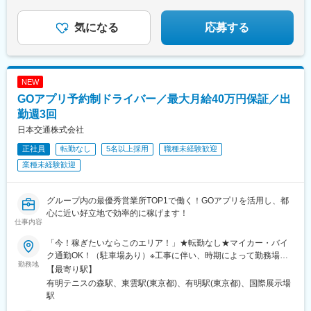
◎年休120日
駅、中村橋駅、保土ケ谷駅、浅草駅(ＴＸ)、巣鴨新田駅、京急川崎
◎転勤の心配なし
駅、新日本橋駅、雑司が谷駅、四谷三丁目駅、伊勢佐木長者町
◎産休・育休取得実績多数
気になる
応募する
◎正社員デビュー歓迎！
駅、大森駅(東京都)、西武新宿駅、築地駅、地下鉄赤塚駅、浅草
駅、三ノ輪駅、鶴見駅、牛込神楽坂駅、武蔵小杉駅、三田駅(東京
都)、北参道駅、三鷹駅、岩本町駅、後楽園駅、千駄木駅、蔵前
駅、五反田駅、椎名町駅、等々力駅、沼袋駅、蓮沼駅、学芸大学
NEW
駅、広尾駅、木場駅(東京都)、桜木町駅、武蔵中原駅、平沼橋駅、
GOアプリ予約制ドライバー／最大月給40万円保証／出
東雲駅(東京都)、野方駅、竹ノ塚駅、高田馬場駅、お花茶屋駅、吉
野町駅、江戸川橋駅、西荻窪駅、志茂駅、高円寺駅、江北駅、巣
勤週3回
鴨駅、関内駅、三軒茶屋駅、八王子駅、綾瀬駅、矢向駅、南砂町
日本交通株式会社
駅、あざみ野駅、新百合ケ丘駅、新杉田駅、中川駅(神奈川県)、稲
正社員
転勤なし
5名以上採用
職種未経験歓迎
城長沼駅、府中駅(東京都)、二俣川駅、山手駅、弥生台駅、武蔵境
駅、恋ケ窪駅、武蔵小金井駅、川口元郷駅、古淵駅、上大岡駅、
業種未経験歓迎
久米川駅、東大和市駅、大宮駅(埼玉県)、王子駅前駅、新宿三丁目
駅、代官山駅、日暮里駅、千住大橋駅、東あずま駅、下板橋駅、
本駒込駅、中野富士見町駅、笹塚駅、石川台駅、用賀駅、梅屋敷
グループ内の最優秀営業所TOP1で働く！GOアプリを活用し、都
駅(東京都)、田端駅、ときわ台駅(東京都)、池袋駅、品川シーサイ
心に近い好立地で効率的に稼げます！
仕事内容
ド駅、阿佐ケ谷駅、芦花公園駅、町屋駅(京成線)、御徒町駅、東神
奈川駅、代々木八幡駅、武蔵小山駅、若林駅(東京都)、世田谷代田
「今！稼ぎたいならこのエリア！」★転勤なし★マイカー・バイ
駅、桜台駅(東京都)、戸越銀座駅、千鳥町駅、京急蒲田駅、京成小
ク通勤OK！（駐車場あり）※工事に伴い、時期によって勤務場所
岩駅、鮫洲駅、荏原中延駅、新高島平駅、成城学園前駅、天王町
勤務地
が異なります。◎2026年9月10日（木）まで■新木場営業所（仮
【最寄り駅】
駅、入谷駅(東京都)、北池袋駅、川崎駅、神田駅(東京都)、鬼子母
設）東京都江東区有明1-3-30◎2026年9月11日（金）以降■東雲営
有明テニスの森駅、東雲駅(東京都)、有明駅(東京都)、国際展示場
神前駅、四ツ谷駅、西新宿駅、新富町駅(東京都)、下赤塚駅、三ノ
業所（移転先）東京都江東区東雲2-14-16※U・Iターン歓迎【エキ
駅
輪橋駅、京急鶴見駅、神楽坂駅、新丸子駅、田町駅(東京都)、千駄
スパートドライバー事業に強い営業所】現任だけでなく、元キッ