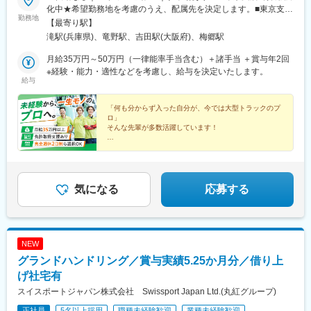
駅、伴中央駅、広島港・宇品駅、本郷駅(広島県)、八本松駅、東福
化中★希望勤務地を考慮のうえ、配属先を決定します。■東京支店
山駅、木次駅、遙堪駅、乃木駅、下府駅、八浜駅、金光駅、木見
勤務地
／千葉県野田市木野崎字炭塚1615-4…東武鉄道「梅郷」駅より車
【最寄り駅】
駅、高野駅、厚東駅、長府駅、米川駅、山口駅(山口県)、新南陽
で15分■本社／兵庫県西脇市平野町302-2…JR「西脇市」駅もしく
滝駅(兵庫県)、竜野駅、吉田駅(大阪府)、梅郷駅
駅、萩駅、鳥取駅、三本松口駅、南瀬高駅、五郎丸駅、苅田駅、
は「滝」駅より車で10分■姫路支店／兵庫県たつの市揖西町土師1
赤間駅、伊賀駅、甘木駅(西鉄線)、新飯塚駅、橋本駅(福岡県)、貝
丁目8番地…JR「竜野」駅もしくは「相生」駅より車で15分■大阪
月給35万円～50万円（一律能率手当含む）＋諸手当 ＋賞与年2回
塚駅(福岡県)、雑餉隈駅、吉塚駅、西小倉駅、大塔駅、佐伯駅、豊
支店・東大阪物流センター／大阪府東大阪市吉田本町1-10-1…近
※経験・能力・適性などを考慮し、給与を決定いたします。
後豊岡駅、鶴崎駅、東中津駅、北友田駅、朝地駅、バルーンさが
給与
鉄「吉田」駅より徒歩15分※受動喫煙対策あり
駅、田代駅、東唐津駅、肥後大津駅、光の森駅、平成駅、西人吉
駅、三角駅、草道駅、志布志駅、姶良駅、米ノ津駅、古島駅、赤
「何も分からず入った自分が、今では大型トラックのプ
嶺駅、てだこ浦西駅、南方駅(宮崎県)、高鍋駅、三股駅、東旭川
ロ」
駅、倶知安駅、岩見沢駅、新富士駅(北海道)、根室駅、新川駅(北
そんな先輩が多数活躍しています！
海道)、環状通東駅、南郷１３丁目駅、問寒別駅、東室蘭駅、ほし
◆月給35万円～＋豊富な手当あり
み駅、深川駅、長都駅、西帯広駅、滝川駅、南稚内駅、利別駅、
◆最長6カ月の研修でイチから成長
沼ノ端駅、八雲駅、鵡川駅、七重浜駅、磯分内駅、富良野駅、西
◆大型免許取得を会社がサポート
◆完全週休2日制も選択OK
北見駅、名寄高校駅、桂台駅、遠軽駅、木古内駅、くりこま高原
◆定年まで見据えたキャリア形成
気になる
応募する
駅、荒井駅(宮城県)、福田町駅、泉中央駅、古川駅、東白石駅、泉
駅(常磐線)、藤田駅、七日町駅、泉崎駅、中荒井駅、日立木駅、安
達駅、五百川駅、東酒田駅、高擶駅、置賜駅、山ノ目駅、花巻空
港駅(東北本線)、岩手飯岡駅、地ノ森駅、村崎野駅、横手駅、上飯
島駅、扇田駅、羽後四ツ屋駅、大曲駅(秋田県)、能代駅、西目駅、
NEW
金谷沢駅、田んぼアート駅、七戸十和田駅、新青森駅、小中野
グランドハンドリング／賞与実績5.25か月分／借り上
駅、東陽町駅、八幡山駅、立会川駅、神戸駅(愛知県)、江端駅、箕
げ社宅有
面船場阪大前駅、大間駅、大井競馬場前駅
スイスポートジャパン株式会社 Swissport Japan Ltd.(丸紅グループ)
正社員
5名以上採用
職種未経験歓迎
業種未経験歓迎