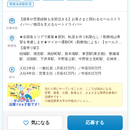
業種未経験歓迎
【接客や営業経験も全部活きる】お客さまと関わるセールスドラ
イバー／物流を支えるルートドライバー
仕事内容
★全国各エリアで募集★原則、転居を伴う転勤なし！勤務地は希
望を考慮します★マイカー通勤OK（勤務地による）【セールスド
勤務地
ライバー】【ルート（輸送）ドライバー】■関東エリア東京、埼
【最寄り駅】
玉、神奈川、千葉、栃木、群馬、茨城■東海エリア愛知、三重、岐
稲城駅、潮見駅、南砂町駅、新木場駅、東雲駅(東京都)、整備場
阜、静岡■甲信越エリア新潟、長野、山梨■北陸エリア石川、福
駅、沼袋駅、下井草駅、中野坂上駅、中野富士見町駅、石神井公
井、富山■関西エリア大阪、兵庫、京都、和歌山、奈良、滋賀■中
園駅、日進駅(埼玉県)、南羽生駅、越谷駅、越谷レイクタウン駅、
国・四国エリア香川、愛媛、高知、徳島、広島、島根、岡山、山
入社1年目：一般社員（月収33万円）／年収500万円
本庄早稲田駅、和光市駅、番田駅(神奈川県)、久里浜駅、港南台
口、鳥取■九州エリア福岡、長崎、大分、佐賀、熊本、鹿児島、沖
入社4年目：営業主任（月収41万円）／年収615万円
駅、栢山駅、読売ランド前駅、武蔵新城駅、昭和駅、片岡駅、南
給与
縄、宮崎■北海道・東北エリア北海道、宮城、福島、山形、岩手、
宇都宮駅、樅山駅、福居駅、藤岡駅、西那須野駅、下今市駅、多
秋田、青森
田羅駅、岩宿駅、上州新屋駅、新前橋駅、渋川駅、駒形駅、細谷
当たり前にやっていることが、ここでは強みになる。
駅(群馬県)、千葉ニュータウン中央駅、湖北駅、江見駅、佐倉駅、
営業、接客、介護、飲食など、さまざまな業界出身者が
新習志野駅、木更津駅、川間駅、江戸川台駅、神立駅、みどりの
活躍中です！
駅、野木駅、赤塚駅、下館駅、延方駅、常陸鴻巣駅、日立駅、佐
◎物流業界大手の中核ポジション
◎運ぶだけで終わらない！お客さまとの会話から成果が
古木駅、三河安城駅、萩原駅(愛知県)、北岡崎駅、石仏駅、田県神
誕生
社前駅、下小田井駅、福地駅、南大高駅、富貴駅、三河田原駅、
◎昇格の他、教育など多彩なキャリアパス
向ケ丘駅、三河一宮駅、竹村駅、港区役所駅、新守山駅、尾張星
の宮駅、本郷駅(愛知県)、佐那具駅、朝熊駅、亀山駅(三重県)、霞
気になる
応募する
ケ浦駅、六軒駅(三重県)、尾鷲駅、加佐登駅、江吉良駅、新加納