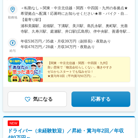
駅、三日市駅、田丸駅、あすなろう四日市駅、保々駅、市部駅、
＜転勤なし＞関東・中京北信越・関西・中四国・九州の各拠点★
南四日市駅、河芸駅、穴太駅(三重県)、高宮駅(滋賀県)、南草津
希望拠点へ配属！応募時にお知らせください★車・バイク・自転
駅、近江八幡駅、唐橋前駅、水口駅、虎姫駅、近江長岡駅、愛知
勤務地
車通勤可／無料駐車場有【関東】浦和営業所／埼玉県さいたま市
【最寄り駅】
川駅、石原駅(京都府)、木幡駅(京都府・京阪線)、並河駅、西大路
岩槻第一営業所／埼玉県さいたま市厚木営業所／神奈川県厚木市
浦和美園駅、岩槻駅、下溝駅、美川駅、島氏永駅、奥町駅、光善
御池駅、東舞鶴駅、平林駅(大阪府)、放出駅、滝谷不動駅、西梅田
【中京北信越】石川営業所／石川県能美郡尾張一宮営業所・一宮
寺駅、久寿川駅、庭瀬駅、井口駅(広島県)、伴中央駅、善通寺駅、
駅、萱島駅、新石切駅、トレードセンター前駅、高槻市駅、蛸地
営業所／愛知県一宮市【関西】高槻第一営業所／大阪府高槻市※面
玉之江駅、土井駅、広木駅
蔵駅、南港東駅、和泉中央駅、志紀駅、北花田駅、桜島駅、ＪＲ
接地は高槻第三営業所になります。住所：〒569-0841 大阪府高
年収536万円／35歳・月収39万円（副班長)・夜勤あり
総持寺駅、星ケ丘駅(大阪府)、東三国駅、りんくうタウン駅、広野
槻市西面北２丁目25-1甲子園第二営業所／兵庫県西宮市【中国】
年収476万円／28歳・月収34万円・夜勤あり
駅(兵庫県)、西栗栖駅、千本駅、栄駅(兵庫県)、相野駅、大村駅(兵
給与
岡山デリバリー営業所／岡山県倉敷市倉敷営業所／岡山県倉敷市
庫県)、広畑駅、岡場駅、塚口駅(福知山線)、荒井駅、丹波大山
広島西第一営業所／広島県広島市沼田第二営業所／広島県広島市
駅、伊丹駅(阪急線)、東二見駅、福崎駅、網干駅、鳴門駅、日生中
善通寺営業所／香川県善通寺市愛媛営業所／愛媛県西条市【九
【関東・中京北信越・関西・中四国・九州】
央駅、佐用駅、フラワータウン駅、西神中央駅、網引駅、マリン
良い意味で「物流会社らしくない」働きやすさ
州】福岡第一営業所／福岡県糟屋郡鹿児島営業所／鹿児島県鹿児
パーク駅、日本へそ公園駅、武庫川団地前駅、コウノトリの郷
ゼロからスタートでも悩みゼロ！
島市※室内原則禁煙／屋外喫煙スペース有※各社共通
★賞与年3回（平均賞与50万円）
駅、西元町駅、播磨町駅、柏原駅(兵庫県)、宝塚駅、別府駅(兵庫
★毎年昇給（昇給率5.71％）
県)、篠山口駅、総合運動公園駅、平松駅、浮孔駅、学研北生駒
★希望優先のシフト制
駅、大和小泉駅、三本松駅(奈良県)、東郡家駅、米子駅、東松江駅
★入社祝い金20万円（関東のみ）
(島根県)、金川駅、笠岡駅、西勝間田駅、三菱自工前駅、新広駅、
気になる
応募する
東福山駅、八次駅、江波駅、西条駅(広島県)、大歳駅、徳山駅、麻
植塚駅、豊浜駅、玉之江駅、山田西町駅、太刀洗駅、竹下駅、新
宮中央駅、田主丸駅、新栄町駅(福岡県)、黒崎駅、肥前麓駅、大善
寺駅、新大村駅、原水駅、肥後大津駅、新玉名駅、八代駅、小川
駅(熊本県)、長洲駅、今津駅(大分県)、中津駅(大分県)、東中津
NEW
駅、宇佐駅、日向庄内駅、隼人駅、五位野駅、表木山駅、西１１
ドライバー（未経験歓迎）／昇給・賞与年2回／年収
丁目駅、曽根田駅、取手駅、グリーンスタジアム前駅、東成田
480万円～