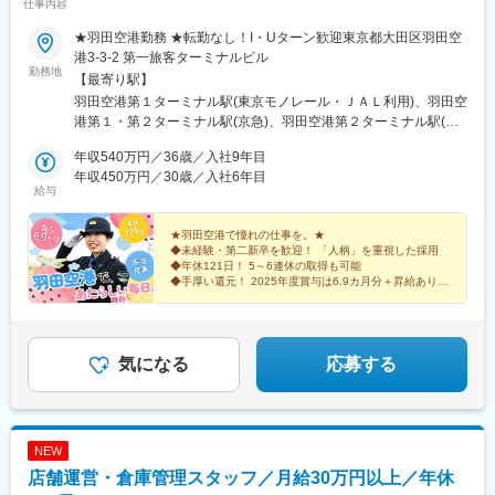
仕事内容
★羽田空港勤務 ★転勤なし！I・Uターン歓迎東京都大田区羽田空
港3-3-2 第一旅客ターミナルビル
勤務地
【最寄り駅】
羽田空港第１ターミナル駅(東京モノレール・ＪＡＬ利用)、羽田空
港第１・第２ターミナル駅(京急)、羽田空港第２ターミナル駅(東
京モノレール・ＡＮＡ利用)
年収540万円／36歳／入社9年目
年収450万円／30歳／入社6年目
給与
★羽田空港で憧れの仕事を。★
◆未経験・第二新卒を歓迎！ 「人柄」を重視した採用
◆年休121日！ 5～6連休の取得も可能
◆手厚い還元！ 2025年度賞与は6.9カ月分＋昇給あり
◆驚きの寮費！ 通勤30分圏内の社員寮が【月5,500円
～】
気になる
応募する
NEW
店舗運営・倉庫管理スタッフ／月給30万円以上／年休