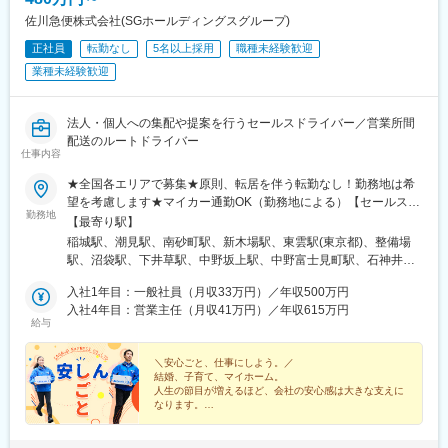
駅、観音駅、芝公園駅、室駅、三柿野駅、吉原本町駅、大曽根
駅、新豊田駅、新川橋駅、近鉄四日市駅、泊駅(三重県)、木幡駅
佐川急便株式会社(SGホールディングスグループ)
(京都府・奈良線)、西大路三条駅、深江橋駅、大阪梅田駅(阪神
正社員
転勤なし
5名以上採用
職種未経験歓迎
線)、コスモスクエア駅、ユニバーサルシティ駅、東淀川駅、猪名
業種未経験歓迎
寺駅、花隈駅、宝塚南口駅、黒崎駅前駅、中央区役所前駅、田町
駅(東京都)、本吉原駅、六地蔵駅(京阪線)、山ノ内駅(京都府)、大
阪駅、みなと元町駅、西黒崎駅
法人・個人への集配や提案を行うセールスドライバー／営業所間
配送のルートドライバー
仕事内容
★全国各エリアで募集★原則、転居を伴う転勤なし！勤務地は希
望を考慮します★マイカー通勤OK（勤務地による）【セールスド
勤務地
ライバー】【ルート（輸送）ドライバー】■関東エリア東京、埼
【最寄り駅】
玉、神奈川、千葉、栃木、群馬、茨城■東海エリア愛知、三重、岐
稲城駅、潮見駅、南砂町駅、新木場駅、東雲駅(東京都)、整備場
阜、静岡■甲信越エリア新潟、長野、山梨■北陸エリア石川、福
駅、沼袋駅、下井草駅、中野坂上駅、中野富士見町駅、石神井公
井、富山■関西エリア大阪、兵庫、京都、和歌山、奈良、滋賀■中
園駅、日進駅(埼玉県)、南羽生駅、越谷駅、越谷レイクタウン駅、
国・四国エリア香川、愛媛、高知、徳島、広島、島根、岡山、山
入社1年目：一般社員（月収33万円）／年収500万円
本庄早稲田駅、和光市駅、番田駅(神奈川県)、久里浜駅、港南台
口、鳥取■九州エリア福岡、長崎、大分、佐賀、熊本、鹿児島、沖
入社4年目：営業主任（月収41万円）／年収615万円
駅、栢山駅、読売ランド前駅、武蔵新城駅、昭和駅、片岡駅、南
給与
縄、宮崎■北海道・東北エリア北海道、宮城、福島、山形、岩手、
宇都宮駅、樅山駅、福居駅、藤岡駅、西那須野駅、下今市駅、多
秋田、青森
田羅駅、岩宿駅、上州新屋駅、新前橋駅、渋川駅、駒形駅、細谷
＼安心ごと、仕事にしよう。／
駅(群馬県)、千葉ニュータウン中央駅、湖北駅、江見駅、佐倉駅、
結婚、子育て、マイホーム。
新習志野駅、木更津駅、川間駅、江戸川台駅、神立駅、みどりの
人生の節目が増えるほど、会社の安心感は大きな支えに
駅、野木駅、赤塚駅、下館駅、延方駅、常陸鴻巣駅、日立駅、佐
なります。
◎プライム上場グループ
古木駅、三河安城駅、萩原駅(愛知県)、北岡崎駅、石仏駅、田県神
◎知識も運転研修もあり
社前駅、下小田井駅、福地駅、南大高駅、富貴駅、三河田原駅、
◎配属後はチームで連携し負担軽減