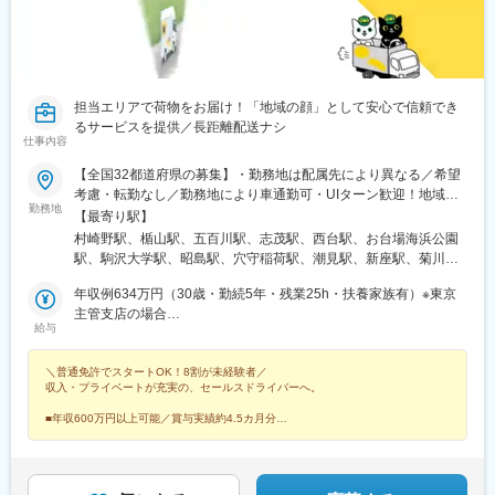
担当エリアで荷物をお届け！「地域の顔」として安心で信頼でき
るサービスを提供／長距離配送ナシ
仕事内容
【全国32都道府県の募集】・勤務地は配属先により異なる／希望
考慮・転勤なし／勤務地により車通勤可・UIターン歓迎！地域手
勤務地
当あり・喫煙区分有●配属エリア：全国の営業所※営業所の所在地
【最寄り駅】
はHP（直営店・取扱店検索）からご確認いただけます。●募集主
村崎野駅、楯山駅、五百川駅、志茂駅、西台駅、お台場海浜公園
管支店・東北エリア岩手県／山形県／福島県・関東エリア東京都
駅、駒沢大学駅、昭島駅、穴守稲荷駅、潮見駅、新座駅、菊川駅
／神奈川県／茨城県／栃木県／群馬県／埼玉県／千葉県／山梨
(東京都)、大井競馬場前駅、百草園駅、芝浦ふ頭駅、実籾駅、南部
県・北信越エリア新潟県／長野県／富山県／石川県／福井県・中
年収例634万円（30歳・勤続5年・残業25h・扶養家族有）※東京
市場駅、下溝駅、安善駅、南船橋駅、常永駅、芝山千代田駅、本
部エリア静岡県／愛知県／三重県／岐阜県・関西エリア大阪府／
主管支店の場合
郷台駅、土浦駅、西川田駅、前橋大島駅、原市駅、森林公園駅(埼
給与
兵庫県／京都府／滋賀県／奈良県・中国・四国エリア岡山県／広
年収例509万円（30歳・勤続1年・残業25h・扶養家族有）※東京
玉県)、浮間舟渡駅、運河駅、小針駅、三才駅、広丘駅、小杉駅、
島県／山口県／香川県／徳島県／愛媛県／島根県【転勤につい
主管支店の場合
野々市駅(ＩＲいしかわ鉄道線)、越前島橋駅、入山瀬駅、さぎの宮
＼普通免許でスタートOK！8割が未経験者／
て】転居を伴う異動は原則ありません。好きな地域で安心して長
駅、三河八橋駅、八田駅(関西本線)、暁学園前駅、岩倉駅(愛知
収入・プライベートが充実の、セールスドライバーへ。
く働くことができます。
県)、公園西駅、関口駅、静岡駅、出屋敷駅、淀駅、石部駅、大和
小泉駅、田尾寺駅、ＪＲ総持寺駅、大日駅、中書島駅、東山・お
■年収600万円以上可能／賞与実績約4.5カ月分
■年間実質133日休（公休118日＋付与年休15日）
かでんミュージアム駅、八次駅、伴中央駅、四辻駅、宇多津駅、
■8割が未経験！／約2カ月の研修＆充実のサポート
撫養駅、鷹ノ子駅、整備場駅、錦糸町駅、新芝浦駅、近鉄八田
駅、平津駅、新静岡駅、尼崎センタープール前駅、天空橋駅、浅