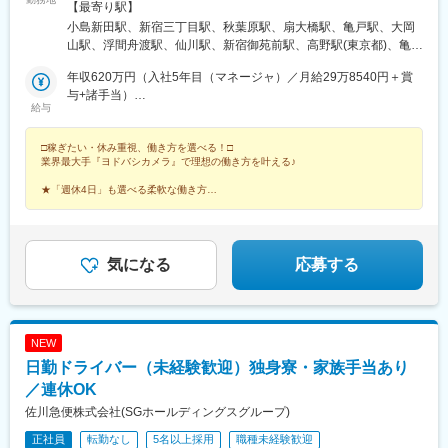
蔵野市などの各営業所での勤務※その他都内各所に拠点あり■神奈
【最寄り駅】
川拠点・神奈川県川崎市川崎区殿町3-25-1JR線「川崎駅」より無
小島新田駅、新宿三丁目駅、秋葉原駅、扇大橋駅、亀戸駅、大岡
料送迎バスあり※1時間に2本程度運行しています（乗車時間は30
山駅、浮間舟渡駅、仙川駅、新宿御苑前駅、高野駅(東京都)、亀戸
分ほどです）。※その他、各所に拠点あり※人事異動あり※配送が
水神駅、洗足駅、北赤羽駅、東新宿駅
ない時は、物流センターにて商品管理などの倉庫内業務を担当。※
年収620万円（入社5年目（マネージャ）／月給29万8540円＋賞
詳細は面接時にお伝えします。■受動喫煙対策／営業所内禁煙
与+諸手当）
給与
年収460万円（入社3年目／月給28万1935円＋賞与+諸手当）
□稼ぎたい・休み重視、働き方を選べる！□
業界最大手『ヨドバシカメラ』で理想の働き方を叶える♪
★「週休4日」も選べる柔軟な働き方
★顧客満足度16年連続1位！※2025年度JCSI家電量販店部門
★未経験入社8割以上
★賞与年2回／土日休OK
気になる
応募する
NEW
日勤ドライバー（未経験歓迎）独身寮・家族手当あり
／連休OK
佐川急便株式会社(SGホールディングスグループ)
正社員
転勤なし
5名以上採用
職種未経験歓迎