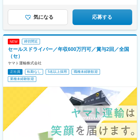
★成長★キャリアも給与も自力で上げられる制度あり！
気になる
応募する
締切間近
NEW
セールスドライバー／年収600万円可／賞与2回／全国
（セ）
ヤマト運輸株式会社
正社員
転勤なし
5名以上採用
職種未経験歓迎
業種未経験歓迎