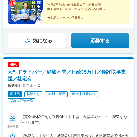
市駅、多田羅駅、岩宿駅、上州新屋駅、新前橋駅、渋川駅、駒形
(宮崎県)、高鍋駅、三股駅、東旭川駅、倶知安駅、岩見沢駅、新富
社員5万人超の物流業界大手の佐川急便。
駅、細谷駅(群馬県)、松飛台駅、成田空港駅(鉄道)、スポーツセン
士駅(北海道)、根室駅、新川駅(北海道)、環状通東駅、南郷１３丁
働く環境も、将来への安心も変わる転職へ。
ター駅、千葉みなと駅、誉田駅、神立駅、みどりの駅、南栗橋
目駅、問寒別駅、東室蘭駅、ほしみ駅、深川駅、長都駅、西帯広
駅、赤塚駅、下館駅、延方駅、常陸鴻巣駅、日立駅、佐古木駅、
★上場グループの正社員
駅、滝川駅、南稚内駅、利別駅、沼ノ端駅、八雲駅、鵡川駅、七
★チーム制・分業体制で効率的な働き方を実現
三河安城駅、萩原駅(愛知県)、北岡崎駅、石仏駅、田県神社前駅、
重浜駅、磯分内駅、富良野駅、西北見駅、名寄高校駅、桂台駅、
★営業所がワンチームとなり、目標を追うスタイル
下小田井駅、福地駅、南大高駅、富貴駅、三河田原駅、向ケ丘
遠軽駅、木古内駅、くりこま高原駅、荒井駅(宮城県)、福田町駅、
★教育や管理職などのキャリアパスあり
駅、三河一宮駅、竹村駅、港区役所駅、新守山駅、尾張星の宮
泉中央駅、古川駅、東白石駅、泉駅(常磐線)、藤田駅、七日町駅、
駅、本郷駅(愛知県)、佐那具駅、朝熊駅、亀山駅(三重県)、霞ケ浦
気になる
応募する
泉崎駅、中荒井駅、日立木駅、安達駅、五百川駅、東酒田駅、高
駅、六軒駅(三重県)、尾鷲駅、加佐登駅、江吉良駅、新加納駅、関
擶駅、置賜駅、山ノ目駅、花巻空港駅(東北本線)、岩手飯岡駅、地
口駅、南宿駅、郡上大和駅、恵那駅、高山駅、多治見駅、古井
ノ森駅、村崎野駅、横手駅、上飯島駅、扇田駅、羽後四ツ屋駅、
駅、美江寺駅、河津駅、菊川駅(静岡県)、鷲津駅、大場駅、長泉な
大曲駅(秋田県)、能代駅、西目駅、金谷沢駅、田んぼアート駅、七
めり駅、藤枝駅、静岡駅、草薙駅(東海道本線)、袋井駅、西焼津
戸十和田駅、新青森駅、小中野駅、東陽町駅、東中野駅、神戸駅
NEW
駅、上島駅、須津駅、南吉田駅、糸魚川駅、春日山駅、小針駅、
(愛知県)、江端駅、南公園駅、大間駅、市民広場駅
大型ドライバー／経験不問／月給35万円／免許取得支
中条駅、宮内駅(新潟県)、魚沼丘陵駅、茨目駅、伊那北駅、広丘
駅、岩村田駅、村山駅(長野県)、信濃常盤駅、田中駅、切石駅、常
援／社宅有
永駅、春日居町駅、東桂駅、動橋駅、三ツ屋駅、笠師保駅、松任
株式会社ロジネクス
駅、丸岡駅、敦賀駅、清明駅、黒部駅、小杉駅、越中舟橋駅、沢
正社員
転勤なし
5名以上採用
職種未経験歓迎
良宜駅、ＪＲ総持寺駅、豊川駅(大阪府)、羽倉崎駅、松ノ浜駅、藤
井寺駅、喜志駅、長尾駅(大阪府)、箕面萱野駅、光明池駅、武庫川
業種未経験歓迎
団地前駅、白浜の宮駅、中山寺駅、豊岡駅(兵庫県)、紀伊山田駅、
新宮駅、芳養駅、船戸駅、西田原本駅、吉野口駅、郡山駅(奈良
県)、長柄駅、大山崎駅、馬堀駅、峰山駅、篠原駅(滋賀県)、多賀
【完全週休2日制も選択OK！】中型・大型車でのルート配送をお
大社前駅、三雲駅、栗東駅、おごと温泉駅、長浜駅、箕浦駅、讃
任せします。
仕事内容
岐塩屋駅、片原町駅(香川県)、三本松駅(香川県)、北伊予駅、伊予
富田駅、平田駅(高知県)、多ノ郷駅、布師田駅、撫養駅、川原石
《転勤なし｜マイカー通勤OK｜駐車場あり》★東京支店で採用強