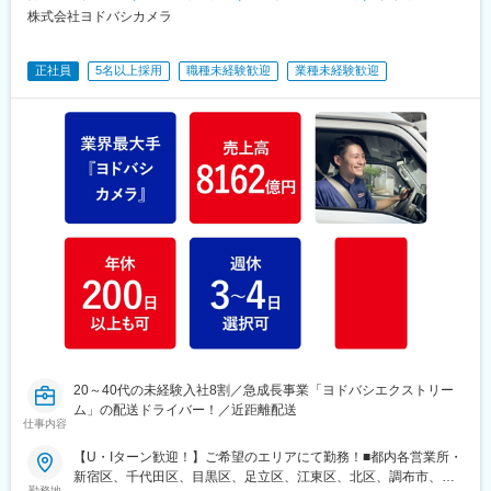
株式会社ヨドバシカメラ
正社員
5名以上採用
職種未経験歓迎
業種未経験歓迎
20～40代の未経験入社8割／急成長事業「ヨドバシエクストリー
ム」の配送ドライバー！／近距離配送
仕事内容
【U・Iターン歓迎！】ご希望のエリアにて勤務！■都内各営業所・
新宿区、千代田区、目黒区、足立区、江東区、北区、調布市、武
勤務地