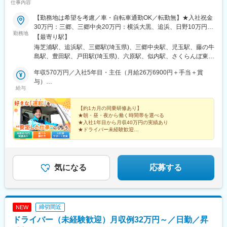
仕事内容
水駅、飯田橋駅、要町駅、豊島園駅(都営線)、王子駅前駅、赤羽
駅、都電雑司ケ谷駅、代官山駅、田町駅(東京都)、御嶽山駅、蒲田
【勤務地は希望を考慮／車・自転車通勤OK／転勤無】★入社祝金
駅、大崎駅、溜池山王駅、立川駅、府中競馬正門前駅、八王子
30万円：三郷、三郷中央20万円：横浜大黒、追浜、日野10万円：
駅、京王多摩センター駅、東福生駅、京成関屋駅、あおば通駅、
勤務地
新潟★三郷、三郷中央、児玉、春日部、横浜大黒、追浜、戸田で
【最寄り駅】
岩村田駅、東静岡駅、第一通り駅、岩塚駅、志賀本通駅、東別院
積極採用中！☆関東●横浜大黒営業所：神奈川県横浜市鶴見区大黒
海芝浦駅、追浜駅、三郷駅(埼玉県)、三郷中央駅、児玉駅、藤の牛
駅、栄町駅(愛知県)、半田駅、名古屋駅、駅前駅、名鉄一宮駅、小
ふ頭●追浜営業所：神奈川県横須賀市夏島町●三郷営業所：埼玉県
島駅、豊田駅、戸田駅(埼玉県)、六原駅、似内駅、さくらんぼ東根
牧口駅、西枇杷島駅、膳所駅、三宮・花時計前駅、山陽姫路駅、
三郷市上口●三郷中央営業所：埼玉県三郷市インター南●児玉営業
駅、仙台空港駅(鉄道)、五百川駅、富士駅、古庄駅、越後石山駅、
大阪城北詰駅、大雲寺前駅、高松築港駅、高知駅、西辛島町駅、
所：埼玉県本庄市児玉町児玉●春日部営業所：埼玉県春日部市下柳
年収570万円／入社5年目・主任（月給26万6900円＋手当＋賞
羽後牛島駅
船橋駅、京成八幡駅、横浜駅、東銀座駅、神田駅(東京都)、上野御
●日野営業所：東京都日野市旭が丘●戸田営業所：埼玉県戸田市氷
与）
徒町駅、三河島駅、水道橋駅、豊島園駅(西武線)、栄町駅(東京
給与
川町☆東北●北上営業所：岩手県北上市相去町大松沢●花巻営業
年収450万円／入社1年目（月給24万6900円＋残業手当＋他手当
都)、東池袋四丁目駅、白金高輪駅、五反田駅、赤坂駅(東京都)、
所：岩手県花巻市空港南●山形営業所：山形県東根市大字東根元東
＋賞与）
立川南駅、府中本町駅、小田急多摩センター駅、牛浜駅、北千住
根字一本木●岩沼営業所：宮城県岩沼市空港南●福島営業所：福島
【約1カ月の同乗研修あり】
駅、五橋駅、古庄駅、新浜松駅、黄金駅(愛知県)、矢場町駅、近鉄
★朝・昼・夜から働く時間帯を選べる
県本宮市荒井字恵向●岩手営業所：岩手県花巻市空港南●秋田営業
名古屋駅、新川駅(愛知県)、西一宮駅、京阪膳所駅、神戸三宮駅
★入社1年目から月収40万円の実績あり
所：秋田県秋田市川尻町字大川反☆東海●静岡営業所：静岡県静岡
★ドライバー未経験歓迎
(阪神)、姫路駅、大阪城公園駅、東中央町駅、高知橋駅、河原町駅
市葵区流通センター●富士営業所：静岡県富士市蓼原☆北信越●新
★近距離×固定ルート配送
(熊本県)
★東証スタンダード上場企業グループ
潟営業所：新潟県新潟市東区紫竹卸新町※ 受動喫煙対策：営業所
★女性ドライバーも活躍中
による／屋外喫煙可能場所有
気になる
応募する
締切間近
NEW
ドライバー（未経験歓迎）月収例32万円～／日勤／昇