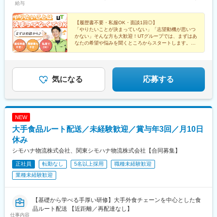
給与
ます。【月収例／入社1年目】 ・宮城県仙台市/月収例30万円/2
駅、泉田駅、萩生駅、米沢駅、赤井駅、堂島駅、白坂駅、鏡石
交替/金属部品の検査・梱包・茨城県神栖市/月収例32万円/電子基
駅、杉田駅(福島県)、磐城棚倉駅、福島駅(福島県)、大越駅、五百
板製造の機械操作・運搬・神奈川県高座郡/月収例32.6万円/未経験
【履歴書不要・私服OK・面談1回◎】
川駅、磐城浅川駅、石岡駅、徳宿駅、羽鳥駅、西取手駅、研究学
「やりたいことが決まっていない」「志望動機が思いつ
大歓迎/車の部品製造・名古屋市/月収例30.2万円/2交替/自動化パー
園駅、大宝駅、三妻駅、神立駅、磯原駅、大甕駅、下総神崎駅、
かない」そんな方も大歓迎！UTグループでは、まずはあ
ツの組立検査・三重県四日市市/月収例30万円/大手メーカーで装置
阿字ケ浦駅、水戸駅、東海駅、玉村駅、牛久駅、守谷駅、下館
なたの希望や悩みを聞くところからスタートします。気
メンテナンス・富山県富山市/月収例31万円/日勤・土日祝休み/半
軽な相談感覚で、ぜひ面談にご参加ください♪
駅、大洋駅、常陸大宮駅、鹿島神宮駅、古河駅、清原地区市民セ
導体製造装置の組立・検査・新潟県長岡市/月収例28.4万円/3交
ンター前駅、小田林駅、寺内駅、県駅、陽東３丁目駅、倉賀野
替・土日休み/プラスチック原料の製造・滋賀県草津市/月収例30万
駅、太田駅(群馬県)、境町駅、北原駅、上尾駅、吉野原駅、本川越
円～/2交替・土日祝休み/大手メーカーでの組立や検査・兵庫県三
駅、飯能駅、南鳩ケ谷駅、新越谷駅、大野原駅、鷲宮駅、大麻生
気になる
応募する
田市/月収例36.6万円/2交替/大手機械メーカーで軽作業・福岡県う
駅、柏たなか駅、小櫃駅、旭駅(千葉県)、南船橋駅、みどり台駅、
きは市/月収例30万円/土日休み/ボールねじの検査※試用期間：入社
二俣新町駅、空港第２ビル駅(鉄道)、仲ノ町駅、久住駅、日野駅
当月＋翌月（最大2カ月）※試用期間中の給与変動なし※給与に関
(東京都)、羽村駅、三田駅(東京都)、八王子みなみ野駅、志茂駅、
する詳細は、面談時にご説明させていただきます＜各社共通＞
新木場駅、北八王子駅、流通センター駅、原当麻駅、昭和駅、古
NEW
淵駅、湘南台駅、海芝浦駅、下溝駅、相模原駅、中央林間駅、相
大手食品ルート配送／未経験歓迎／賞与年3回／月10日
武台前駅、香川駅、伊勢原駅、海老名駅(相模線)、追浜駅、新杉田
駅、犀潟駅、押切駅、田上駅(新潟県)、三条駅(新潟県)、南富山
休み
駅、戸出駅、越ノ潟駅、乙丸駅、松任駅、粟津駅(石川県)、王子保
シモハナ物流株式会社、関東シモハナ物流株式会社【合同募集】
駅、敦賀駅、六条駅、竜王駅、四方津駅、一日市場駅、伊那八幡
正社員
転勤なし
5名以上採用
職種未経験歓迎
駅、平田駅(長野県)、加茂野駅、土岐市駅、西大垣駅、蘇原駅、小
泉駅、下切駅、関下有知駅、穂積駅、中津川駅、ジヤトコ前駅、
業種未経験歓迎
上島駅、豊岡駅(静岡県)、日本平駅、焼津駅、沼津駅、三河知立
駅、春日井駅(中央本線)、ナゴヤドーム前矢田駅、小牧原駅、乙川
駅、小牧口駅、藤川駅、東名古屋港駅、大府駅、金城ふ頭駅、豊
【基礎から学べる手厚い研修】大手外食チェーンを中心とした食
田市駅、間内駅、豊明駅、碧南駅、野田城駅、尾張横須賀駅、萩
品ルート配送 【近距離／再配達なし】
仕事内容
原駅(愛知県)、諏訪町駅、新安城駅、老津駅、須ケ口駅、北野桝塚