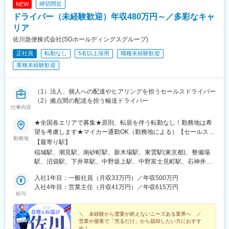
締切間近
NEW
ドライバー（未経験歓迎）年収480万円～／多彩なキャ
リア
佐川急便株式会社(SGホールディングスグループ)
正社員
転勤なし
5名以上採用
職種未経験歓迎
業種未経験歓迎
（1）法人、個人への配達やヒアリングを担うセールスドライバー
（2）拠点間の配送を担う輸送ドライバー
仕事内容
★全国各エリアで募集★原則、転居を伴う転勤なし！勤務地は希
望を考慮します★マイカー通勤OK（勤務地による）【セールスド
勤務地
ライバー】【ルート（輸送）ドライバー】■関東エリア東京、埼
【最寄り駅】
玉、神奈川、千葉、栃木、群馬、茨城■東海エリア愛知、三重、岐
稲城駅、潮見駅、南砂町駅、新木場駅、東雲駅(東京都)、整備場
阜、静岡■甲信越エリア新潟、長野、山梨■北陸エリア石川、福
駅、沼袋駅、下井草駅、中野坂上駅、中野富士見町駅、石神井公
井、富山■関西エリア大阪、兵庫、京都、和歌山、奈良、滋賀■中
園駅、日進駅(埼玉県)、南羽生駅、越谷駅、越谷レイクタウン駅、
国・四国エリア香川、愛媛、高知、徳島、広島、島根、岡山、山
入社1年目：一般社員（月収33万円）／年収500万円
本庄早稲田駅、和光市駅、番田駅(神奈川県)、久里浜駅、港南台
口、鳥取■九州エリア福岡、長崎、大分、佐賀、熊本、鹿児島、沖
入社4年目：営業主任（月収41万円）／年収615万円
駅、栢山駅、読売ランド前駅、武蔵新城駅、昭和駅、片岡駅、南
給与
縄、宮崎■北海道・東北エリア北海道、宮城、福島、山形、岩手、
宇都宮駅、樅山駅、福居駅、藤岡駅、西那須野駅、下今市駅、多
秋田、青森
田羅駅、岩宿駅、上州新屋駅、新前橋駅、渋川駅、駒形駅、細谷
＼ 未経験から需要が絶えないニーズある業界へ ／
駅(群馬県)、千葉ニュータウン中央駅、湖北駅、江見駅、佐倉駅、
営業や接客で「売るだけ」から脱却したい方におすす
新習志野駅、木更津駅、川間駅、江戸川台駅、神立駅、みどりの
め！