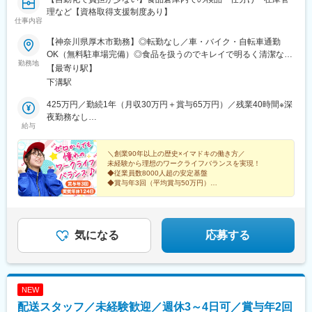
理など【資格取得支援制度あり】
仕事内容
【神奈川県厚木市勤務】◎転勤なし／車・バイク・自転車通勤
OK（無料駐車場完備）◎食品を扱うのでキレイで明るく清潔な職
勤務地
場です★■厚木営業所住所：神奈川県厚木市棚沢1165-2アクセ
【最寄り駅】
ス：「厚木IC」より車で約13分
下溝駅
425万円／勤続1年（月収30万円＋賞与65万円）／残業40時間※深
夜勤務なし
給与
500万円／勤続6年（月収35万円＋賞与74万円）／残業40時間※深
夜勤務なし
＼創業90年以上の歴史×イマドキの働き方／
未経験から理想のワークライフバランスを実現！
◆従業員数8000人超の安定基盤
◆賞与年3回（平均賞与50万円）
◆実質年休124日＆希望優先シフト
◆20代～50代まで幅広い年代が活躍中
気になる
応募する
NEW
配送スタッフ／未経験歓迎／週休3～4日可／賞与年2回