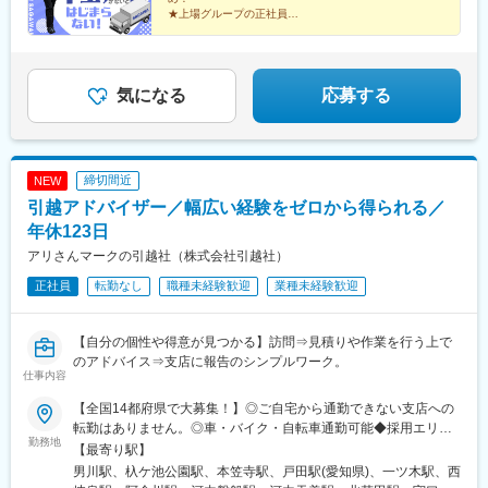
駅、野木駅、赤塚駅、下館駅、延方駅、常陸鴻巣駅、日立駅、佐
★上場グループの正社員
★業界大手のノウハウで効率的な働き方を実現
古木駅、三河安城駅、萩原駅(愛知県)、北岡崎駅、石仏駅、田県神
★目標はチーム制※個人ノルマなし
社前駅、下小田井駅、福地駅、南大高駅、富貴駅、三河田原駅、
★教育や管理職などのキャリアパスあり
向ケ丘駅、三河一宮駅、竹村駅、港区役所駅、新守山駅、尾張星
の宮駅、本郷駅(愛知県)、佐那具駅、朝熊駅、亀山駅(三重県)、霞
気になる
応募する
ケ浦駅、六軒駅(三重県)、尾鷲駅、加佐登駅、江吉良駅、新加納
駅、関口駅、南宿駅、郡上大和駅、恵那駅、高山駅、多治見駅、
古井駅、美江寺駅、河津駅、菊川駅(静岡県)、鷲津駅、大場駅、長
泉なめり駅、藤枝駅、静岡駅、草薙駅(東海道本線)、袋井駅、西焼
締切間近
NEW
津駅、上島駅、須津駅、南吉田駅、糸魚川駅、春日山駅、小針
引越アドバイザー／幅広い経験をゼロから得られる／
駅、中条駅、宮内駅(新潟県)、魚沼丘陵駅、茨目駅、伊那北駅、広
丘駅、岩村田駅、村山駅(長野県)、信濃常盤駅、田中駅、切石駅、
年休123日
常永駅、春日居町駅、東桂駅、動橋駅、三ツ屋駅、笠師保駅、松
アリさんマークの引越社（株式会社引越社）
任駅、丸岡駅、敦賀駅、清明駅、黒部駅、小杉駅、越中舟橋駅、
正社員
転勤なし
職種未経験歓迎
業種未経験歓迎
朝潮橋駅、門真南駅、深江橋駅、河内花園駅、鴻池新田駅、西明
石駅、中埠頭駅、苅藻駅、加太駅(和歌山県)、武庫川団地前駅、紀
伊山田駅、新宮駅、芳養駅、船戸駅、西田原本駅、吉野口駅、郡
【自分の個性や得意が見つかる】訪問⇒見積りや作業を行う上で
山駅(奈良県)、長柄駅、ケーブル八幡宮山上駅、西舞鶴駅、福知山
のアドバイス⇒支店に報告のシンプルワーク。
市民病院口駅、篠原駅(滋賀県)、多賀大社前駅、三雲駅、栗東駅、
仕事内容
おごと温泉駅、長浜駅、箕浦駅、讃岐塩屋駅、片原町駅(香川県)、
三本松駅(香川県)、北伊予駅、伊予富田駅、平田駅(高知県)、多ノ
【全国14都府県で大募集！】◎ご自宅から通勤できない支店への
郷駅、布師田駅、撫養駅、川原石駅、伴中央駅、広島港・宇品
転勤はありません。◎車・バイク・自転車通勤可能◆採用エリア
勤務地
駅、本郷駅(広島県)、八本松駅、東福山駅、木次駅、遙堪駅、乃木
＜東海地区＞・愛知県（名古屋市(南区/名東区/中川区)、刈谷市、
【最寄り駅】
駅、下府駅、八浜駅、金光駅、木見駅、高野駅、厚東駅、長府
岡崎市）・岐阜県（岐阜市）・三重県（四日市市）＜関東地区
男川駅、杁ケ池公園駅、本笠寺駅、戸田駅(愛知県)、一ツ木駅、西
駅、米川駅、山口駅(山口県)、新南陽駅、萩駅、鳥取駅、三本松口
＞・東京都（国立市、江戸川区、大田区）・神奈川県（横浜市、