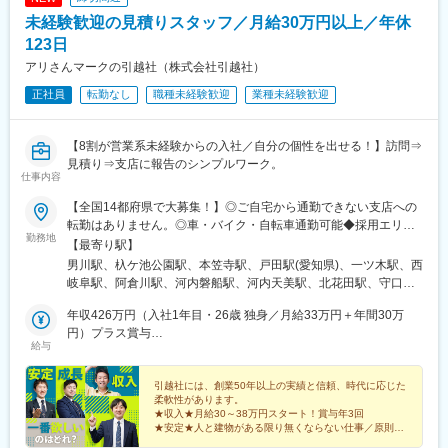
古屋駅、近鉄名古屋駅、あすなろう四日市駅、北鉄金沢駅、福井
未経験歓迎の見積りスタッフ／月給30万円以上／年休
駅、南方駅(大阪府)、梅田駅(地下鉄)、神戸三宮駅(阪神)、明石
駅、岡山駅、家庭裁判所前駅、稲荷町駅(広島県)、電鉄出雲市駅、
123日
高松築港駅、小倉駅(福岡県)、鹿児島中央駅前駅、市役所前駅(北
アリさんマークの引越社（株式会社引越社）
海道)、富沢駅、千葉駅、広瀬通駅、立川南駅、新宿駅(東京メト
正社員
転勤なし
職種未経験歓迎
業種未経験歓迎
ロ)、第一通り駅、七ツ屋駅、新福井駅、新大阪駅、大阪駅、貿易
センター駅、西川緑道公園駅、縮景園前駅、胡町駅、片原町駅(香
川県)、旦過駅、鹿児島中央駅
【8割が営業系未経験からの入社／自分の個性を出せる！】訪問⇒
見積り⇒支店に報告のシンプルワーク。
仕事内容
【全国14都府県で大募集！】◎ご自宅から通勤できない支店への
転勤はありません。◎車・バイク・自転車通勤可能◆採用エリア
勤務地
＜東海地区＞・愛知県（名古屋市(南区/名東区/中川区)、刈谷市、
【最寄り駅】
岡崎市）・岐阜県（岐阜市）・三重県（四日市市）＜関東地区
男川駅、杁ケ池公園駅、本笠寺駅、戸田駅(愛知県)、一ツ木駅、西
＞・東京都（国立市、江戸川区、大田区）・神奈川県（横浜市、
岐阜駅、阿倉川駅、河内磐船駅、河内天美駅、北花田駅、守口
川崎市、厚木市）・千葉県（千葉市、柏市）・埼玉県（さいたま
駅、宇野辺駅、甲子園口駅、西明石駅、桂川駅(京都府)、向島駅、
市、越谷市、川越市）＜静岡地区＞・浜松市、静岡市＜関西地区
年収426万円（入社1年目・26歳 独身／月給33万円＋年間30万
草津駅(滋賀県)、小岩駅、谷保駅、大鳥居駅、長津田駅、武蔵新城
＞・大阪府（吹田市、守口市、堺市、松原市、交野市）・兵庫県
円）プラス賞与
駅、本厚木駅、西浦和駅、新越谷駅、南古谷駅、千葉寺駅、柏の
給与
（神戸市、尼崎市）・京都府（京都市、宇治市）・滋賀県（草津
年収468万円（入社1年目・28歳 独身／月給34万円＋年間60万
葉キャンパス駅、静岡駅、春日町駅、天竜川駅、柚須駅、南小倉
市）＜九州・広島地区＞・福岡県（福岡市、北九州市、太宰府
円）プラス賞与
駅、都府楼南駅、御井駅、安東駅、霞ケ浦駅、上安駅
市、久留米市）・広島県（広島市）※受動喫煙防止対策あり
引越社には、創業50年以上の実績と信頼、時代に応じた
柔軟性があります。
★収入★月給30～38万円スタート！賞与年3回
★安定★人と建物がある限り無くならない仕事／原則転
居を伴う転勤なし