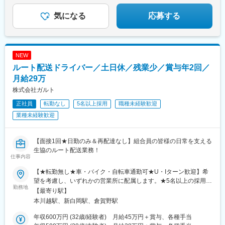
向ケ丘駅、三河一宮駅、竹村駅、港区役所駅、新守山駅、尾張星
◎男性も育休実績あり・退職金や家族手当あり
の宮駅、本郷駅(愛知県)、佐那具駅、朝熊駅、亀山駅(三重県)、霞
気になる
応募する
ケ浦駅、六軒駅(三重県)、尾鷲駅、加佐登駅、江吉良駅、新加納
駅、関口駅、南宿駅、郡上大和駅、恵那駅、高山駅、多治見駅、
古井駅、美江寺駅、河津駅、菊川駅(静岡県)、鷲津駅、大場駅、長
泉なめり駅、藤枝駅、静岡駅、草薙駅(東海道本線)、袋井駅、西焼
NEW
津駅、上島駅、須津駅、南吉田駅、糸魚川駅、春日山駅、小針
ルート配送ドライバー／土日休／残業少／賞与年2回／
駅、中条駅、宮内駅(新潟県)、魚沼丘陵駅、茨目駅、伊那北駅、広
丘駅、岩村田駅、村山駅(長野県)、信濃常盤駅、田中駅、切石駅、
月給29万
常永駅、春日居町駅、東桂駅、動橋駅、三ツ屋駅、笠師保駅、松
株式会社ガルト
任駅、丸岡駅、敦賀駅、清明駅、黒部駅、小杉駅、越中舟橋駅、
正社員
転勤なし
5名以上採用
職種未経験歓迎
朝潮橋駅、門真南駅、深江橋駅、河内花園駅、鴻池新田駅、西明
石駅、中埠頭駅、苅藻駅、加太駅(和歌山県)、武庫川団地前駅、紀
業種未経験歓迎
伊山田駅、新宮駅、芳養駅、船戸駅、西田原本駅、吉野口駅、郡
山駅(奈良県)、長柄駅、ケーブル八幡宮山上駅、西舞鶴駅、福知山
市民病院口駅、篠原駅(滋賀県)、多賀大社前駅、三雲駅、栗東駅、
【面接1回★日勤のみ＆再配達なし】組合員の皆様の日常を支える
おごと温泉駅、長浜駅、箕浦駅、讃岐塩屋駅、片原町駅(香川県)、
生協のルート配送業務！
仕事内容
三本松駅(香川県)、北伊予駅、伊予富田駅、平田駅(高知県)、多ノ
郷駅、布師田駅、撫養駅、川原石駅、伴中央駅、広島港・宇品
【★転勤無し★車・バイク・自転車通勤可★U・Iターン歓迎】希
駅、本郷駅(広島県)、八本松駅、東福山駅、木次駅、遙堪駅、乃木
望を考慮し、いずれかの営業所に配属します。★5名以上の採用を
駅、下府駅、八浜駅、金光駅、木見駅、高野駅、厚東駅、長府
勤務地
予定しています！同期と一緒にドライバーデビューができる安心
【最寄り駅】
駅、米川駅、山口駅(山口県)、新南陽駅、萩駅、鳥取駅、三本松口
の環境です♪■ガルト 川越／埼玉県川越市石田60-1西武新宿線「本
本川越駅、新白岡駅、倉賀野駅
駅、南瀬高駅、五郎丸駅、苅田駅、赤間駅、巻向駅、甘木駅(西鉄
川越駅」より車で10分■ガルト 白岡／埼玉県白岡市上野田1187-
線)、新飯塚駅、橋本駅(福岡県)、貝塚駅(福岡県)、雑餉隈駅、吉塚
1JR宇都宮線「白岡駅」より車で約7分■ガルト 高崎／群馬県高崎
年収600万円 (32歳/経験者) 月給45万円＋賞与、各種手当
駅、西小倉駅、大塔駅、佐伯駅、豊後豊岡駅、鶴崎駅、東中津