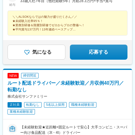
県、福岡県、熊本県、大分県※現在採用強化中！！東京都、大阪
33歳入社7年目（他社経験5年）月給28.3万円+手当+賞与
ンパス駅、東大宮駅、南柏駅、新高島駅、新横浜駅、京急川崎
給与
府、愛知県、神奈川県、千葉県、山梨県、長野県、静岡県、京都
駅、相模大野駅、藤沢駅、舞岡駅、新富町駅(東京都)、亀戸駅、潮
府、兵庫県、和歌山県、徳島県、大分県＜本社＞東京都港区元赤
見駅、葛西駅、岩本町駅、小岩駅、仲御徒町駅、亀有駅、竹ノ塚
＼＼ALSOKならではの魅力が盛りだくさん／／
坂1-6-6…東京メトロ銀座線・丸ノ内線「赤坂見附駅」より徒歩6
駅、荒川区役所前駅、本郷三丁目駅、中野坂上駅、九段下駅、荻
★未経験入社率95％！
分…東京メトロ半蔵門線・有楽町線・南北線「永田町駅」より徒
窪駅、池袋駅、東武練馬駅、練馬駅、王子駅、大泉学園駅、赤羽
★業務別研修＆階層別研修でゼロからプロの警備へ！
歩8分＼＼他業種からの転職は約95％／／20～30代活躍中！物
岩淵駅、東池袋駅、渋谷駅、学芸大学駅、用賀駅、経堂駅、成城
★平均賞与137万円！13年連続ベースアップ
流、建設、不動産、飲食など前職はさまざまです。（出典：
★年間休日120日以上！9連休以上取得もOK！
学園前駅、泉岳寺駅、雪が谷大塚駅、京急蒲田駅、大崎広小路
ALSOK中途入社社員アンケート）
駅、六本木一丁目駅、西国立駅、三鷹駅、東村山駅、府中駅(東京
都)、国分寺駅、ひばりケ丘駅(東京都)、京王八王子駅、河辺駅、
多摩センター駅、町田駅、福生駅、牛田駅(東京都)、谷保駅、仙台
気になる
応募する
駅(地下鉄)、水戸駅、南甲府駅、市役所前駅(長野県)、南松本駅、
中野松川駅、上田駅、乙女駅、上諏訪駅、伊那市駅、鼎駅、佐久
平駅、長沼駅(静岡県)、沼津駅、浜松駅、烏森駅、平安通駅、金山
駅(愛知県)、中島駅(愛知県)、野並駅、星ケ丘駅(愛知県)、三郷駅
締切間近
NEW
(愛知県)、大府駅、栄駅(愛知県)、知多半田駅、御器所駅、名鉄名
ルート配送ドライバー／未経験歓迎／月収例40万円／
古屋駅、駅前大通駅、諏訪町駅、蒲郡駅、三河田原駅、中岡崎
駅、土橋駅(愛知県)、三河安城駅、西尾駅、岡崎駅、牛田駅(愛知
転勤なし
県)、一ツ木駅、尾張一宮駅、尾張星の宮駅、小牧駅、津島駅、春
株式会社サンファミリー
日井駅(中央本線)、東枇杷島駅、石場駅、五条駅(京都市営)、新大
正社員
転勤なし
5名以上採用
職種未経験歓迎
宮駅、貿易センター駅、尼崎駅(東海道本線)、手柄駅、大阪ビジネ
スパーク駅、和歌山市駅、新西大寺町筋駅、徳山駅、阿波富田
業種未経験歓迎
駅、高松駅(香川県)、高知駅前駅、福岡空港駅(鉄道)、大分駅、小
倉駅(福岡県)、慶徳校前駅、上熊谷駅、西千葉駅、幕張駅、成田
駅、大神宮下駅、勝田台駅、本八幡駅(都営線)、みなとみらい駅、
【未経験歓迎★近距離×固定ルートで安心】大手コンビニ・スーパ
川崎駅、築地駅、小伝馬町駅、御徒町駅、荒川二丁目駅、御茶ノ
ー向け食品配送（3t・4t）ドライバー