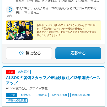
岐阜駅、阿倉川駅、河内磐船駅、河内天美駅、北花田駅、守口
駅、南瀬高駅、五郎丸駅、苅田駅、赤間駅、巻向駅、甘木駅(西鉄
川崎市、厚木市）・千葉県（千葉市、柏市）・埼玉県（さいたま
駅、宇野辺駅、甲子園口駅、西明石駅、桂川駅(京都府)、向島駅、
線)、新飯塚駅、橋本駅(福岡県)、貝塚駅(福岡県)、雑餉隈駅、吉塚
市、越谷市、川越市）＜静岡地区＞・浜松市、静岡市＜関西地区
年収426万円（入社1年目・26歳 独身／月給33万円＋年間30万
草津駅(滋賀県)、小岩駅、谷保駅、大鳥居駅、長津田駅、武蔵新城
駅、西小倉駅、大塔駅、佐伯駅、豊後豊岡駅、鶴崎駅、東中津
＞・大阪府（吹田市、守口市、堺市、松原市、交野市）・兵庫県
円）プラス賞与
駅、本厚木駅、西浦和駅、新越谷駅、南古谷駅、千葉寺駅、柏の
給与
駅、北友田駅、朝地駅、バルーンさが駅、田代駅、相知駅、肥後
（神戸市、尼崎市）・京都府（京都市、宇治市）・滋賀県（草津
年収468万円（入社1年目・28歳 独身／月給34万円＋年間60万
葉キャンパス駅、静岡駅、春日町駅、天竜川駅、柚須駅、南小倉
大津駅、光の森駅、平成駅、人吉駅、三角駅、草道駅、志布志
市）＜九州・広島地区＞・福岡県（福岡市、北九州市、太宰府
円）プラス賞与
駅、都府楼南駅、御井駅、安東駅、霞ケ浦駅、上安駅
駅、姶良駅、米ノ津駅、古島駅、赤嶺駅、てだこ浦西駅、南方駅
市、久留米市）・広島県（広島市）※受動喫煙防止対策あり
お客さまへの引越しのアドバイスから費用などの駆け引
き、希望があればトラックの運転や整備も！
(宮崎県)、高鍋駅、三股駅、東旭川駅、倶知安駅、岩見沢駅、新富
好きなことの継続や、ゼロからさまざまな経験と実績を
士駅(北海道)、根室駅、新川駅(北海道)、環状通東駅、南郷１３丁
積むことができます！
目駅、問寒別駅、東室蘭駅、ほしみ駅、深川駅、長都駅、西帯広
★転勤原則なし★定時は早めの16時or17時★月給30～
駅、滝川駅、南稚内駅、利別駅、沼ノ端駅、八雲駅、鵡川駅、七
38万円スタート★賞与年3回
重浜駅、磯分内駅、富良野駅、西北見駅、名寄高校駅、桂台駅、
遠軽駅、木古内駅、くりこま高原駅、荒井駅(宮城県)、福田町駅、
気になる
応募する
泉中央駅、古川駅、東白石駅、泉駅(常磐線)、藤田駅、七日町駅、
泉崎駅、中荒井駅、日立木駅、安達駅、五百川駅、東酒田駅、高
擶駅、置賜駅、山ノ目駅、花巻空港駅(東北本線)、岩手飯岡駅、地
ノ森駅、村崎野駅、横手駅、上飯島駅、扇田駅、羽後四ツ屋駅、
締切間近
NEW
大曲駅(秋田県)、能代駅、西目駅、金谷沢駅、田んぼアート駅、七
戸十和田駅、新青森駅、小中野駅、東陽町駅、東中野駅、神戸駅
ALSOKの警備スタッフ／未経験歓迎／13年連続ベース
(愛知県)、江端駅、南公園駅、大間駅、市民広場駅
アップ
ALSOK株式会社【プライム市場】
正社員
転勤なし
上場企業
5名以上採用
職種未経験歓迎
業種未経験歓迎