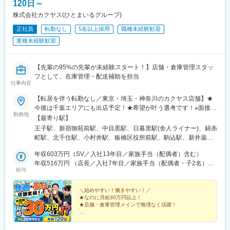
120日～
株式会社カクヤス(ひとまいるグループ)
正社員
転勤なし
5名以上採用
職種未経験歓迎
業種未経験歓迎
【先輩の95%の先輩が未経験スタート！】店舗・倉庫管理スタッ
フとして、在庫管理・配送補助を担当
仕事内容
【転居を伴う転勤なし／東京・埼玉・神奈川のカクヤス店舗】★
今後は千葉エリアにも出店予定！★希望が叶う選考です！※面接1
勤務地
回のみ／即日内定の可能性も！※原則転居を伴う転勤なし※未経験
【最寄り駅】
でも月給は30万円以上！※希望を考慮いたします※U・I・Jターン
王子駅、新宿御苑前駅、中目黒駅、日暮里駅(舎人ライナー)、錦糸
歓迎！★働き方も安心の環境！※年間休日120日／土日休みもＯＫ
町駅、北千住駅、小村井駅、板橋区役所前駅、駒込駅、新井薬師
※育児中メンバーも活躍！／産育休の復帰者も多数※繁忙期を除き
前駅、白山駅(東京都)、新中野駅、幡ケ谷駅、十条駅(東京都)、雪
残業は1日1時間程度※お酒・お米などの社割もあり■東京都港区、
年収603万円（SV／入社13年目／家族手当（配偶者）含む）
が谷大塚駅、祐天寺駅、北赤羽駅、桜新町駅、大森町駅、赤土小
葛飾区、江戸川区、江東区、荒川区、渋谷区、新宿区、杉並区、
年収516万円 （店長／入社7年目／家族手当（配偶者・子2名）含
学校前駅、中板橋駅、武蔵関駅、高井戸駅、要町駅、青物横丁
給与
世田谷区、千代田区、足立区、台東区、大田区、中央区、中野
む）
駅、南阿佐ケ谷駅、方南町駅、大泉学園駅、千歳烏山駅、町屋駅
区、板橋区、品川区、文京区、豊島区、北区、墨田区、目黒区、
前駅、東武練馬駅、亀戸水神駅、仲御徒町駅、反町駅、代々木上
練馬区、三鷹市、八王子市、府中市、東村山市、東大和市、稲城
＼始めやすい！働きやすい！／
原駅、西小山駅、上町駅、松陰神社前駅、下北沢駅、練馬駅、新
★なのに月給30万円以上！
市、町田市、国分寺市、小金井市■埼玉県川口市、さいたま市■神
小岩駅、戸越駅、都立大学駅、武蔵新田駅、一之江駅、鷺ノ宮
★店舗・倉庫管理メインで無理なく活躍！
奈川県横浜市（中区、神奈川区、鶴見区、南区、保土ケ谷区、西
駅、蒲田駅、永福町駅、光が丘駅、井荻駅、小岩駅、葛西駅、千
区）、川崎市（川崎区、中原区、幸区）※いずれの店舗も受動喫煙
◎面接1回・即日内定可！
石駅、千川駅、京成高砂駅、大島駅(東京都)、大井町駅、北綾瀬
◎未経験スタートでも月給30万円以上！
対策あり
駅、中延駅、高島平駅、祖師ケ谷大蔵駅、清澄白河駅、白金高輪