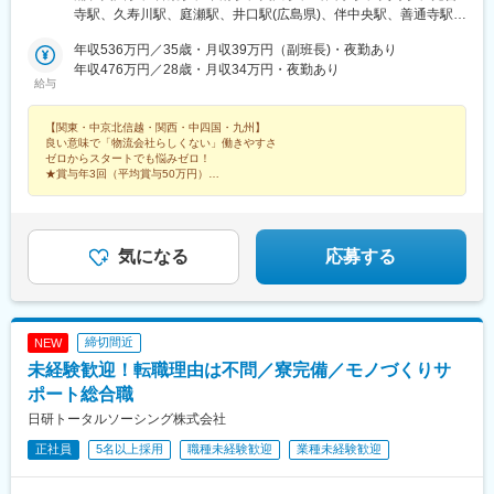
【中京北信越】石川営業所／石川県能美郡尾張一宮営業所・一宮
達駅、五百川駅、東酒田駅、高擶駅、置賜駅、山ノ目駅、花巻空
寺駅、久寿川駅、庭瀬駅、井口駅(広島県)、伴中央駅、善通寺駅、
営業所／愛知県一宮市【関西】高槻第一営業所／大阪府高槻市※面
港駅(東北本線)、岩手飯岡駅、地ノ森駅、村崎野駅、横手駅、上飯
玉之江駅、土井駅、広木駅
接地は高槻第三営業所になります。住所：〒569-0841 大阪府高
年収536万円／35歳・月収39万円（副班長)・夜勤あり
島駅、扇田駅、羽後四ツ屋駅、大曲駅(秋田県)、能代駅、西目駅、
槻市西面北２丁目25-1甲子園第二営業所／兵庫県西宮市【中国】
年収476万円／28歳・月収34万円・夜勤あり
金谷沢駅、田んぼアート駅、七戸十和田駅、新青森駅、小中野
給与
岡山デリバリー営業所／岡山県倉敷市倉敷営業所／岡山県倉敷市
駅、東陽町駅、八幡山駅、立会川駅、神戸駅(愛知県)、江端駅、箕
広島西第一営業所／広島県広島市沼田第二営業所／広島県広島市
面船場阪大前駅、大間駅、大井競馬場前駅
【関東・中京北信越・関西・中四国・九州】
善通寺営業所／香川県善通寺市愛媛営業所／愛媛県西条市【九
良い意味で「物流会社らしくない」働きやすさ
州】福岡第一営業所／福岡県糟屋郡鹿児島営業所／鹿児島県鹿児
ゼロからスタートでも悩みゼロ！
島市※室内原則禁煙／屋外喫煙スペース有※各社共通
★賞与年3回（平均賞与50万円）
★毎年昇給（昇給率5.71％）
★希望優先のシフト制
★入社祝い金20万円（関東のみ）
気になる
応募する
締切間近
NEW
未経験歓迎！転職理由は不問／寮完備／モノづくりサ
ポート総合職
日研トータルソーシング株式会社
正社員
5名以上採用
職種未経験歓迎
業種未経験歓迎