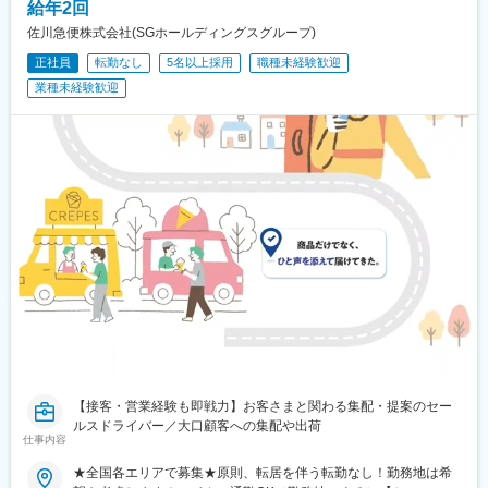
給年2回
佐川急便株式会社(SGホールディングスグループ)
正社員
転勤なし
5名以上採用
職種未経験歓迎
業種未経験歓迎
【接客・営業経験も即戦力】お客さまと関わる集配・提案のセー
ルスドライバー／大口顧客への集配や出荷
仕事内容
★全国各エリアで募集★原則、転居を伴う転勤なし！勤務地は希