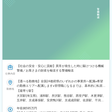
【社会の安全・安心に貢献】異常が発生した時に駆けつける機械
警備／お客さまの財産を輸送する警備輸送
仕事内容
【選べる勤務地】全国24都府県のいずれかの事業所へ配属※希望
の勤務エリアへ配属します※管理職になるまでは、基本的に転居を
勤務地
伴う転勤はありません。※3～5年間、所属事務所に在籍のまま、
【最寄り駅】
東京や大阪などで勤務できる“他所勤務”制度もあります。＜募集エ
大宮駅(埼玉県)、浦和駅、所沢駅、熊谷駅、西登戸駅、木更津駅、
リア＞東京都、埼玉県、千葉県、神奈川県、茨城県、宮城県、山
五井駅、京成幕張駅、安房鴨川駅、京成成田駅、佐原駅、干潟
梨県、長野県、静岡県、愛知県、滋賀県、京都府、奈良県、大阪
駅、京成臼井駅、茂原駅、京成船橋駅、東葉勝田台駅、本八幡駅
府、和歌山県、兵庫県、岡山県、香川県、徳島県、高知県、山口
年収例595万円
(総武線)、浦安駅(千葉県)、柏駅、上本郷駅、湖北駅、柏の葉キャ