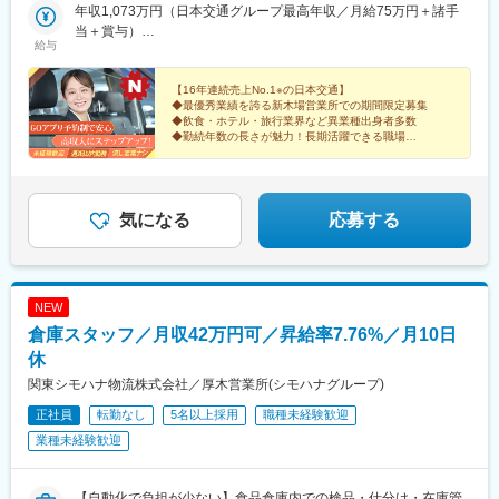
ケ谷駅、馬喰町駅、春日駅(東京都)、根津駅、田原町駅(東京都)、
ズドライバー、元観光ドライバーを努めた乗務員が所長や採用担
年収1,073万円（日本交通グループ最高年収／月給75万円＋諸手
大崎広小路駅、下落合駅、尾山台駅、門前仲町駅、横浜駅、都立
当に携わっています。【通勤にも便利な営業所】品川駅や東京駅
当＋賞与）
家政駅、西早稲田駅、黄金町駅、早稲田駅(東京メトロ)、王子神谷
給与
からもアクセス抜群なのは、当営業所ならではの魅力。マイカ
年収960万円／入社6年目（月給58万円＋賞与）
駅、西新井大師西駅、日本大通り駅、西太子堂駅、杉田駅(神奈川
ー・バイク通勤OKですので、満員電車のストレスや密を避けられ
県)、北府中駅、八坂駅、栄町駅(東京都)、西日暮里駅、新板橋
ます！【大人気エリアで未経験からしっかり稼げる営業所】豊
【16年連続売上No.1※の日本交通】
駅、東大前駅、中野新橋駅、町屋駅(東京メトロ)、亀戸駅、上野御
◆最優秀業績を誇る新木場営業所での期間限定募集
洲・有明・銀座エリア・品川・六本木・新橋や某テーマパークな
徒町駅、京急東神奈川駅、代々木公園駅、世田谷駅、池ノ上駅、
◆飲食・ホテル・旅行業界など異業種出身者多数
どの繁華街から近く、みんなが稼げるようになるのも納得の環境
◆勤続年数の長さが魅力！長期活躍できる職場
戸越公園駅、矢口渡駅、荏原町駅、庚申塚駅、三越前駅、学習院
です。
◆GOアプリを活用し効率的に稼ぐ！
下駅、曙橋駅、石川町駅、新宿西口駅、築地市場駅、荒川一中前
◆面接1回（※最短6日での入社可能）
駅、飯田橋駅、向河原駅、芝公園駅、国立競技場駅、浅草橋駅、
新御徒町駅、大崎駅、馬車道駅、阪東橋駅、大師前駅
気になる
応募する
NEW
倉庫スタッフ／月収42万円可／昇給率7.76%／月10日
休
関東シモハナ物流株式会社／厚木営業所(シモハナグループ)
正社員
転勤なし
5名以上採用
職種未経験歓迎
業種未経験歓迎
【自動化で負担が少ない】食品倉庫内での検品・仕分け・在庫管