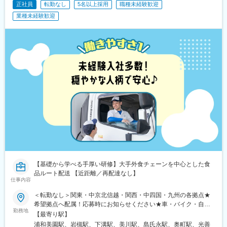
正社員
転勤なし
5名以上採用
職種未経験歓迎
良宜駅、ＪＲ総持寺駅、豊川駅(大阪府)、羽倉崎駅、松ノ浜駅、藤
井寺駅、喜志駅、長尾駅(大阪府)、箕面萱野駅、光明池駅、武庫川
業種未経験歓迎
団地前駅、白浜の宮駅、中山寺駅、豊岡駅(兵庫県)、紀伊山田駅、
新宮駅、芳養駅、船戸駅、西田原本駅、吉野口駅、郡山駅(奈良
県)、長柄駅、大山崎駅、馬堀駅、峰山駅、篠原駅(滋賀県)、多賀
大社前駅、三雲駅、栗東駅、おごと温泉駅、長浜駅、箕浦駅、讃
岐塩屋駅、片原町駅(香川県)、三本松駅(香川県)、北伊予駅、伊予
富田駅、平田駅(高知県)、多ノ郷駅、布師田駅、撫養駅、川原石
駅、伴中央駅、広島港・宇品駅、本郷駅(広島県)、八本松駅、東福
山駅、木次駅、遙堪駅、乃木駅、下府駅、八浜駅、金光駅、木見
駅、高野駅、厚東駅、長府駅、米川駅、山口駅(山口県)、新南陽
駅、萩駅、鳥取駅、三本松口駅、南瀬高駅、五郎丸駅、苅田駅、
赤間駅、伊賀駅、甘木駅(西鉄線)、新飯塚駅、橋本駅(福岡県)、貝
塚駅(福岡県)、雑餉隈駅、吉塚駅、西小倉駅、大塔駅、佐伯駅、豊
後豊岡駅、鶴崎駅、東中津駅、北友田駅、朝地駅、バルーンさが
駅、田代駅、東唐津駅、肥後大津駅、光の森駅、平成駅、西人吉
駅、三角駅、草道駅、志布志駅、姶良駅、米ノ津駅、古島駅、赤
嶺駅、てだこ浦西駅、南方駅(宮崎県)、高鍋駅、三股駅、東旭川
【基礎から学べる手厚い研修】大手外食チェーンを中心とした食
駅、倶知安駅、岩見沢駅、新富士駅(北海道)、根室駅、新川駅(北
品ルート配送 【近距離／再配達なし】
海道)、環状通東駅、南郷１３丁目駅、問寒別駅、東室蘭駅、ほし
仕事内容
み駅、深川駅、長都駅、西帯広駅、滝川駅、南稚内駅、利別駅、
＜転勤なし＞関東・中京北信越・関西・中四国・九州の各拠点★
沼ノ端駅、八雲駅、鵡川駅、七重浜駅、磯分内駅、富良野駅、西
希望拠点へ配属！応募時にお知らせください★車・バイク・自転
北見駅、名寄高校駅、桂台駅、遠軽駅、木古内駅、くりこま高原
勤務地
車通勤可／無料駐車場有【関東】浦和営業所／埼玉県さいたま市
【最寄り駅】
駅、荒井駅(宮城県)、福田町駅、泉中央駅、古川駅、東白石駅、泉
岩槻第一営業所／埼玉県さいたま市厚木営業所／神奈川県厚木市
駅(常磐線)、藤田駅、七日町駅、泉崎駅、中荒井駅、日立木駅、安
浦和美園駅、岩槻駅、下溝駅、美川駅、島氏永駅、奥町駅、光善