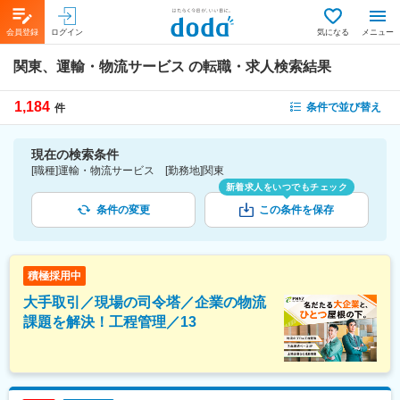
会員登録
ログイン
気になる
メニュー
関東、運輸・物流サービス
の転職・求人検索結果
1,184
条件で並び替え
件
現在の検索条件
[職種]運輸・物流サービス [勤務地]関東
新着求人をいつでもチェック
条件の変更
この条件を保存
積極採用中
大手取引／現場の司令塔／企業の物流
課題を解決！工程管理／13