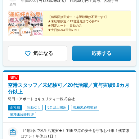
市中大類町120-1JR高崎線「倉賀野駅」より車で11分※勤務地は希
年収500万円 (28歳/未験者) 月給38万円＋賞与、各種手当
駅、北友田駅、朝地駅、バルーンさが駅、田代駅、相知駅、肥後
給与
望やお住まいの地域を考慮の上決定します※車通勤可能※受動喫煙
大津駅、光の森駅、平成駅、人吉駅、三角駅、草道駅、志布志
対策：屋内原則禁煙（喫煙専用室設置）
駅、姶良駅、米ノ津駅、古島駅、赤嶺駅、てだこ浦西駅、南方駅
【積極面接実施中！志望動機は不要です♪】
(宮崎県)、高鍋駅、三股駅、東旭川駅、倶知安駅、岩見沢駅、新富
★未経験歓迎／AT普通免許で応募OK
士駅(北海道)、根室駅、新川駅(北海道)、環状通東駅、南郷１３丁
★固定ルート・日勤のみ
★土日休み&実働7.5H
目駅、問寒別駅、東室蘭駅、ほしみ駅、深川駅、長都駅、西帯広
★16時頃に配送完了
駅、滝川駅、南稚内駅、利別駅、沼ノ端駅、八雲駅、鵡川駅、七
★夜間配送なし・再配達なし！
重浜駅、磯分内駅、富良野駅、西北見駅、名寄高校駅、桂台駅、
新しい働き方を始めるなら、今がベストタイミング！
遠軽駅、木古内駅、くりこま高原駅、荒井駅(宮城県)、福田町駅、
気になる
応募する
泉中央駅、古川駅、東白石駅、泉駅(常磐線)、藤田駅、七日町駅、
泉崎駅、中荒井駅、日立木駅、安達駅、五百川駅、東酒田駅、高
擶駅、置賜駅、山ノ目駅、花巻空港駅(東北本線)、岩手飯岡駅、地
ノ森駅、村崎野駅、横手駅、上飯島駅、扇田駅、羽後四ツ屋駅、
大曲駅(秋田県)、能代駅、西目駅、金谷沢駅、田んぼアート駅、七
NEW
戸十和田駅、新青森駅、小中野駅、東陽町駅、東中野駅、神戸駅
空港スタッフ／未経験可／20代活躍／賞与実績6.9カ月
(愛知県)、江端駅、南公園駅、大間駅、市民広場駅
分以上
羽田エアポートセキュリティー株式会社
正社員
転勤なし
5名以上採用
職種未経験歓迎
業種未経験歓迎
《4勤2休で私生活充実★》羽田空港の安全を守るお仕事！残業ほ
ぼナシ！年休121日！