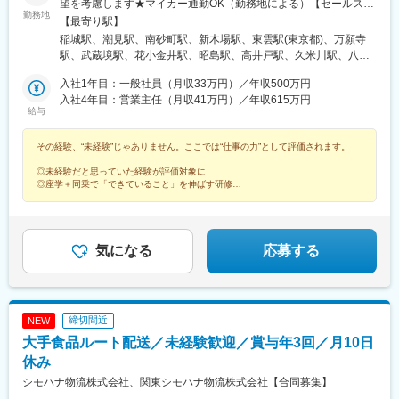
望を考慮します★マイカー通勤OK（勤務地による）【セールスド
勤務地
ライバー】【ルート（輸送）ドライバー】■関東エリア東京、埼
【最寄り駅】
玉、神奈川、栃木、群馬、千葉、茨城■東海エリア愛知、三重、岐
稲城駅、潮見駅、南砂町駅、新木場駅、東雲駅(東京都)、万願寺
阜、静岡■甲信越エリア新潟、長野、山梨■北陸エリア石川、福
駅、武蔵境駅、花小金井駅、昭島駅、高井戸駅、久米川駅、八王
井、富山■関西エリア大阪、兵庫、和歌山、奈良、京都、滋賀■中
子みなみ野駅、西高島平駅、西台駅、鮫洲駅、狭山市駅、保谷
国・四国エリア香川、愛媛、高知、徳島、広島、島根、岡山、山
入社1年目：一般社員（月収33万円）／年収500万円
駅、永田駅(埼玉県)、鳩ケ谷駅、鳥浜駅、高座渋谷駅、踊場駅、新
口、鳥取■九州エリア福岡、長崎、大分、佐賀、熊本、鹿児島、沖
入社4年目：営業主任（月収41万円）／年収615万円
羽駅、羽沢横浜国大駅、中野島駅、武蔵新城駅、相模大野駅、秦
給与
縄、宮崎■北海道・東北エリア北海道、宮城、福島、山形、岩手、
野駅、南宇都宮駅、樅山駅、福居駅、藤岡駅、西那須野駅、下今
秋田、青森
市駅、多田羅駅、岩宿駅、上州新屋駅、新前橋駅、渋川駅、駒形
その経験、“未経験”じゃありません。ここでは“仕事の力”として評価されます。
駅、細谷駅(群馬県)、松飛台駅、成田空港駅(鉄道)、スポーツセン
ター駅、千葉みなと駅、誉田駅、神立駅、みどりの駅、南栗橋
◎未経験だと思っていた経験が評価対象に
駅、赤塚駅、下館駅、延方駅、常陸鴻巣駅、日立駅、佐古木駅、
◎座学＋同乗で「できていること」を伸ばす研修
◎昇格や他職種への挑戦など多彩なキャリア
三河安城駅、萩原駅(愛知県)、北岡崎駅、石仏駅、田県神社前駅、
◎男性も育休実績あり・退職金や家族手当あり
下小田井駅、福地駅、南大高駅、富貴駅、三河田原駅、向ケ丘
駅、三河一宮駅、竹村駅、港区役所駅、新守山駅、尾張星の宮
駅、本郷駅(愛知県)、佐那具駅、朝熊駅、亀山駅(三重県)、霞ケ浦
気になる
応募する
駅、六軒駅(三重県)、尾鷲駅、加佐登駅、江吉良駅、新加納駅、関
口駅、南宿駅、郡上大和駅、恵那駅、高山駅、多治見駅、古井
駅、美江寺駅、河津駅、菊川駅(静岡県)、鷲津駅、大場駅、長泉な
めり駅、藤枝駅、静岡駅、草薙駅(東海道本線)、袋井駅、西焼津
締切間近
NEW
駅、上島駅、須津駅、南吉田駅、糸魚川駅、春日山駅、小針駅、
大手食品ルート配送／未経験歓迎／賞与年3回／月10日
中条駅、宮内駅(新潟県)、魚沼丘陵駅、茨目駅、伊那北駅、広丘
駅、岩村田駅、村山駅(長野県)、信濃常盤駅、田中駅、切石駅、常
休み
永駅、春日居町駅、東桂駅、動橋駅、三ツ屋駅、笠師保駅、松任
シモハナ物流株式会社、関東シモハナ物流株式会社【合同募集】
駅、丸岡駅、敦賀駅、清明駅、黒部駅、小杉駅、越中舟橋駅、沢