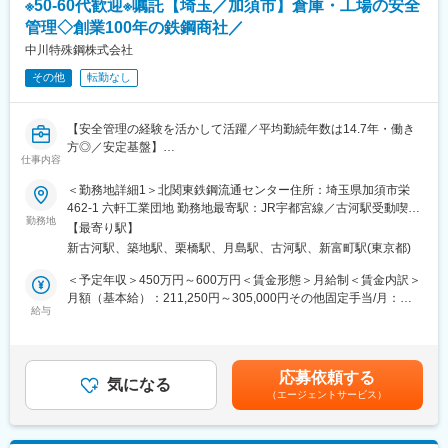
※50-60代歓迎※嘱託【埼玉／加須市】倉庫・工場の安全
▼コーポレートガバナンス領域
株主総会、取締役会、各種委員会の運営・統括
管理◇創業100年の鉄鋼商社／
ガバナンス体制の整備・改善提案
中川特殊鋼株式会社
各種規程類の整備・運用強化
その他
転勤なし
▼法務実務
契約書チェック（和文・英文／月15件程度）
【安全管理の経験を活かして活躍／平均勤続年数は14.7年・働き
建設業法・労務・取引法務等の各種法律相談
方◎／安定基盤】
紛争・訴訟対応（顧問弁護士との連携）
仕事内容
国内外の自動車メーカー及び自動車部品、建設機械、電機機器に
※英文契約は現状少数ですが、外資企業との取引拡大に伴い徐々に
使用される特殊鋼の加工・販売する当社の物流部門にて、品質・
増加予定
＜勤務地詳細1＞北関東鉄鋼流通センター住所：埼玉県加須市栄
安全管理をお任せします。
462-1 六軒工業団地 勤務地最寄駅：JR宇都宮線／古河駅受動喫煙
▼組織マネジメント
勤務地
対策：屋内全面禁煙＜勤務地詳細2＞本社住所：東京都中央区明石
【最寄り駅】
■業務内容：
法務室の体制構築、業務フロー改善
町8-1 聖路加タワー31F勤務地最寄駅：営団地下鉄日比谷線／築地
新古河駅、築地駅、栗橋駅、月島駅、古河駅、新富町駅(東京都)
鋼材商社の物流部門（鋼材物流倉庫、切断工場）にて品質管理・
法務人材の育成・指導
駅受動喫煙対策：敷地内喫煙可能場所あり変更の範囲：会社の定
安全管理業務をお任せします。
経営層へのリスク提言および意思決定支援
める事業所
＜予定年収＞450万円～600万円＜賃金形態＞月給制＜賃金内訳＞
月額（基本給）：211,250円～305,000円その他固定手当/月：
■倉庫・工場内作業現場の安全管理・品質管理にかかる教育の企
■組織構成
給与
70,000円＜月給＞281,250円～375,000円＜昇給有無＞有＜残業手
画・指導。
総務部（13～14名）の中に法務室を設置しています。
当＞有＜給与補足＞・年収は、これまでの経験、前職給を考慮し
■倉庫・工場内作業現場で問題の原因を抽出し、改善策を立案・実
法務室の体制：
決定します。■固定手当詳細：責任者手当70,000～70,000円■賞
行。
室長：50代男性（総務部長兼任）
与：年2回(7月、12月)賃金はあくまでも目安の金額であり、選考
応募依頼する
※品質管理 （以下を現場で指導するとともに、自らも業務遂行し
課長：40代男性
気になる
を通じて上下する可能性があります。月給(月額)は固定手当を含め
（エージェントサービス）
ていただきます）
少数精鋭のため、経営層や顧問弁護士との距離が近い点が特長で
た表記です。
・倉庫業務 ： 作業手順書に基づき、入庫品の保全管理（キズ・サ
す。
ビ防止）、入・出庫数管理