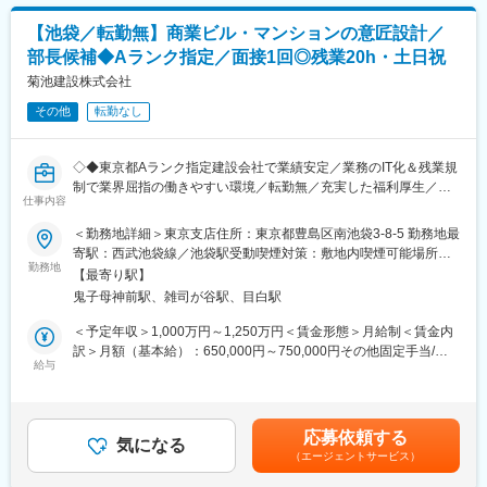
設計から製造、品質評価までを自社で完結させる一貫体制を構築
▼総務業務（法務と連動して担当）
し、業界内で高い信頼を獲得。創業以来60年以上にわたり黒字経
【池袋／転勤無】商業ビル・マンションの意匠設計／
株主総会・取締役会の運営
営を継続するなど、安定した経営基盤を築いてきました。
部長候補◆Aランク指定／面接1回◎残業20h・土日祝
社内制度（交際費・社用車 等）の整備
現在は上場を視野に入れ、2023年には登戸にセントラルオフィ
会社運営に関わる重要事項の管理
菊池建設株式会社
ス、茨城友部に新工場を開設するなど、組織体制の強化と事業拡
大を積極的に進めています。
その他
転勤なし
＼魅力POINT／
変更の範囲：会社の定める業務
（1）法務を主軸に、総務領域まで横断する「経営に近いキャリ
ア」が叶う
◇◆東京都Aランク指定建設会社で業績安定／業務のIT化＆残業規
（2）プライム上場企業×働きやすい環境
変更の範囲：会社の定める業務
制で業界屈指の働きやすい環境／転勤無／充実した福利厚生／オ
・残業：通常時ほぼなし（大規模案件時のみ対応あり）
仕事内容
フィス・店舗～教育施設・マンションなど幅広い実績多数◆◇
・週1程度でリモートワーク可
＜勤務地詳細＞東京支店住所：東京都豊島区南池袋3-8-5 勤務地最
・年休123日(土日祝休)
■業務内容：
寄駅：西武池袋線／池袋駅受動喫煙対策：敷地内喫煙可能場所あ
・定年60歳（最大70歳まで再雇用）
意匠設計を中心に、適性に合わせて各設計業務をお任せします。
勤務地
り
【最寄り駅】
商業ビル・マンション・工場・住宅等、鉄筋コンクリート造や鉄
■組織構成
鬼子母神前駅、雑司が谷駅、目白駅
骨造の設計が中心です。中低層から高層の建物まで幅広い案件に
総務部は13～14名で構成
携われます。
＜予定年収＞1,000万円～1,250万円＜賃金形態＞月給制＜賃金内
そのうち、法務室は室長（50代男性／総務部長と兼任）／課長
訳＞月額（基本給）：650,000円～750,000円その他固定手当/
（40代男性）の2名
■業務詳細：
給与
月：50,000円＜月給＞700,000円～800,000円＜昇給有無＞有＜残
法務担当部長としてメンバーや顧問弁護士と連携しながら、法務
【企画設計】
業手当＞無＜給与補足＞※上記は時間外労働手当を含まないモデル
業務全般や組織をリードしていただきます。
◇お客様からヒアリング／現地調査
年収となっています。※管理職は時間外労働手当は対象外※その他
◇プランニング、デザイン、プレゼン資料の作成
固定手当：資格手当（一級建築士）5万円／月■賞与：年2回（7
■当社の特徴
応募依頼する
気になる
月・12月）■昇給：年1回（4月）賃金はあくまでも目安の金額で
空調・衛生・電気・情報通信の4領域を手がける企業として成長を
（エージェントサービス）
【実施設計】
あり、選考を通じて上下する可能性があります。月給(月額)は固定
継続。2022年には東証プライム市場へ上場しました。NTTグルー
◇法的整合、構造、設備との調整