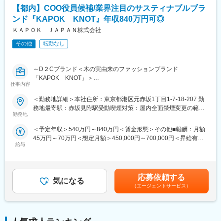
・切断業務 ： 作業手順書に基づき、鋼材を注文仕様通りに安全に
■働き方
【都内】COO役員候補/業界注目のサスティナブルブラ
切断・加工する
残業少なめ：通常時はほとんど発生せず、大型案件時のみ発生可
ンド『KAPOK KNOT』年収840万円可◎
能性あり
■組織構成：組織の人数は16名で、30代～60代 の社員が在籍して
ＫＡＰＯＫ ＪＡＰＡＮ株式会社
リモートワーク可：週1回を目安に利用
おります。（現在嘱託社員はおりません)
年休123日／土日祝休
その他
転勤なし
定年60歳／最大70歳まで再雇用制度あり
■当社の特徴：
・働きやすい環境と福利厚生も充実しており、平均勤続年数は
■企業の特徴
～D２Cブランド＜木の実由来のファッションブランド
14.7年を誇ります。
同社は、NTTグループのパートナー企業として空調・衛生・電
「KAPOK KNOT」＞
・当社の取り扱う鋼材は、自動車などの部品・リニアモーターカ
気・情報通信の4つの設備事業をメインとし、1966年の創立以
仕事内容
成長ブランド/ブランド拡大するために増員募集～
ー、橋、キッチン、ゴルフクラブ、メガネなどの皆さんにとって
来、技術革新に即応しながら多くの実績を築いてきました。2022
＜勤務地詳細＞本社住所：東京都港区元赤坂1丁目1-7-18-207 勤
身近な製品に使われており、なくてはならないものに携われま
年に東京証券取引所プライム市場に上場いたしました。特にデー
◎スタートアップならではの裁量と、事業スケールフェーズの面
務地最寄駅：赤坂見附駅受動喫煙対策：屋内全面禁煙変更の範
す。特に、自動車に関していえば、総重量の約20％をしめてい
タセンターやリニューアル工事において高い評価を得ており、省
白さを感じられるポジションです。
勤務地
囲：会社の定める事業所（リモートワーク含む）
て、エンジン・サスペンション・ステアリングの重要部品の素材
エネ・COO削減など脱炭素社会の実現にも積極的に取り組んでい
として、自動車の耐久性、安全性の向上に大きく貢献していま
ます。社員の成長と働きやすい環境づくりにも力を入れており、
＜予定年収＞540万円～840万円＜賃金形態＞その他■報酬：月額
■業務内容：
す。
長期的なキャリア形成が可能です。
45万円～70万円＜想定月額＞450,000円～700,000円＜昇給有無
サスティナブルブランド『KAPOK KNOT』のCOO（最高執行責
給与
＞有＜給与補足＞※予定年収はあくまでも目安の金額であり、選考
任者）として、モノづくりからR&D、ファイナンスまで全ての領
■当社の魅力：
変更の範囲：会社の定める業務
を通じて上下する可能性があります。 賃金はあくまでも目安の金
域に幅広く携わって頂きます。
◇現在、国内だけでなく海外のシェアも広げており、より成長し
額であり、選考を通じて上下する可能性があります。月給(月額)は
※木の実由来のファッションブランド「KAPOK KNOT」をD２C
ていく専門商社です。
固定手当を含めた表記です。
ブランドとして運営しています。
応募依頼する
◇大正13年創業、一度も赤字を出したことのない安定基盤を持つ
気になる
ミッションは「世界中にサスティナブルで機能的な素材を届け
（エージェントサービス）
企業です。
る」ことです
◇当社の取り扱う「特殊鋼」は、自動車のみならず、建設機械、
産業機器、電機機器の性能・耐久性を飛躍的に向上させると同時
■業務詳細：
に日本と世界の工業品質を支えています。
・ブランド戦略