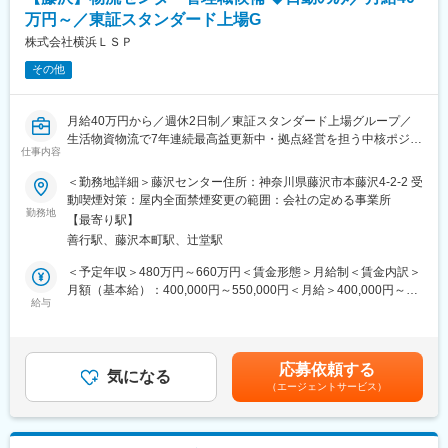
万円～／東証スタンダード上場G
株式会社横浜ＬＳＰ
その他
月給40万円から／週休2日制／東証スタンダード上場グループ／
生活物資物流で7年連続最高益更新中・拠点経営を担う中核ポジシ
仕事内容
ョン～
＜勤務地詳細＞藤沢センター住所：神奈川県藤沢市本藤沢4-2-2 受
■募集背景
動喫煙対策：屋内全面禁煙変更の範囲：会社の定める事業所
上場グループの成長戦略に伴い、新設センターの組織基盤強化を
勤務地
【最寄り駅】
目的とした採用です。当社の中核拠点のひとつとして期待される
善行駅、藤沢本町駅、辻堂駅
藤沢／座間センターにおいて、センターの収益・人材・オペレー
ションを統合的にマネジメントできる方を求めています。
＜予定年収＞480万円～660万円＜賃金形態＞月給制＜賃金内訳＞
月額（基本給）：400,000円～550,000円＜月給＞400,000円～
■ポジション概要
給与
550,000円＜昇給有無＞有＜残業手当＞有＜給与補足＞※経験、現
新設センターの「拠点経営者」として、運営戦略の立案から実
年収を加味して決定いたします。（上記基本給は総支給月額）■昇
行・改善まで、経営視点でのマネジメント全般をお任せします。
給：年1回■賞与：なし賃金はあくまでも目安の金額であり、選考
を通じて上下する可能性があります。月給(月額)は固定手当を含め
応募依頼する
■業務内容
気になる
た表記です。
（エージェントサービス）
・センター運営戦略の策定およびKPI管理
・PL管理・予算統制（拠点の収益改善）
・業務フローの設計、工程改善、生産性向上施策の推進
・労務管理、メンバー育成・組織開発