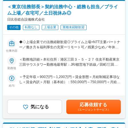
・荷主との折衝／関係構築および業務調整
お客様との信頼関係は強固で、安定した受注があります。
＜東京/法務部長＞契約法務中心・総務も担当／プライ
・センター全体の課題抽出および解決に向けた施策推進
近年は都心部へ事業拡大を行っており、マンション及びオフィ
ム上場／在宅可／土日祝休み◎
ス・テナントビル、公営住宅、病院や消防署、大学校舎など幅広
■本ポジションの特徴：
日比谷総合設備株式会社
い案件に関われます。また不動産開発にも取り組んでおり、自社
・「現場を回す」ではなく「拠点の利益を創る」役割
で土地の売買～管理までを一貫して行える案件を増やすことで、
・スタッフ個別管理ではなく、組織全体を俯瞰して統括
その他
転勤なし
上場企業
業種未経験歓迎
総合建設業としての裾野を広げていきます。
・運賃設計／コスト構造／利益改善など経営に直結する知識を習
得可能
◆◇上場企業での法務経験歓迎◎プライム上場×NTT主要パートナ
・新規拠点のため、裁量権を持って仕組みづくりに関与できる環
ー／働き方＆福利厚生の充実ーリモート可／残業少なめ／年休
境
仕事内容
123日／土日祝休◇◆
■入社後について：
＜勤務地詳細＞本社住所：港区三田３－５－２７ 住友不動産東京
■募集背景
入社後は現場理解を深めるところからスタートし、業務全体の流
三田サウスタワー勤務地最寄駅：JR/都営地下鉄線／田町/三田駅
当社は、空調・衛生・電気・情報通信の4つの設備事業を軸に事業
れやオペレーションを把握していただきます。その後は段階的に
勤務地
受動喫煙対策：敷地内喫煙可能場所あり変更の範囲：会社の定め
を展開し、NTTグループの主要パートナーとして元請案件を多数
収益管理や運営計画の立案などへ業務領域を広げ、拠点全体の意
る事業所（リモートワーク含む）
＜予定年収＞900万円～1,200万円＜賃金形態＞月給制補足事項な
保有しています。
思決定に関与いただきます。データを活用した管理体制を整えて
し＜賃金内訳＞月額（基本給）：550,000円～750,000円＜月給＞
2022年には東京証券取引所プライム市場へ上場し、コーポレート
いるため、数値に基づいた改善提案・実行が可能です。
給与
550,000円～750,000円＜昇給有無＞有＜残業手当＞無＜給与補足
ガバナンスの高度化が急務となる中、法務体制の強化・再構築を
最終的にはセンター長として、拠点の安定稼働と収益最大化の両
＞賃金はあくまでも目安の金額であり、選考を通じて上下する可
主導する法務部長 を新たにお迎えします。
立を実現し、事業としての成長を牽引していただくことを期待し
能性があります。月給(月額)は固定手当を含めた表記です。
ています。
■業務内容
応募依頼する
気になる
法務部長として、法務領域全般の統括と組織マネジメントをお任
変更の範囲：会社の定める業務
（エージェントサービス）
せします。上場企業の経営基盤に関わる、極めて重要なミッショ
ンを担っていただきます