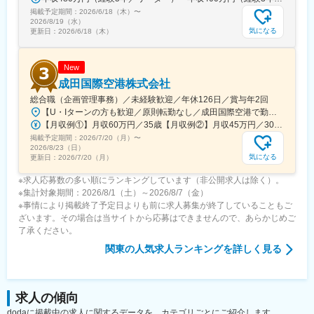
掲載予定期間：
す。
2026/6/18（木）
〜
2026/8/19（水）
◎経済産業省・JETRO主催「J-Startup Impact」選定。
気になる
更新日：
2026/6/18（木）
既存のアパレル業界の構造を変える可能性を高く評価されていま
す。
New
■取扱いアイテム：
成田国際空港株式会社
◎価格一例：コート44000円、ワンピース28000円など
総合職（企画管理事務）／未経験歓迎／年休126日／賞与年2回
【U・Iターンの方も歓迎／原則転勤なし／成田国際空港で勤務】■千葉県成田市古込字古込1-1受動喫煙対策：オフィス内禁煙・分煙※自動車通勤：可能（必要条件を満たしている場合のみ）
■取引先：株式会社デサント・株式会社ヘラルボニ・株式会社
【月収例①】月収60万円／35歳【月収例②】月収45万円／30歳【月収例③】月収41万円／25歳※各種手当(残業手当、住居手当、通勤手当等)込みの金額です。※別途賞与が年２回支給されます。※個人差がある旨、ご承知おきください。<月給>【初任給（大卒）】月給27万8600円＋各種手当(残業手当、住居手当、通勤手当等)＋賞与年2回【初任給（院卒）】月給30万500円＋各種手当(残業手当、住居手当、通勤手当等)＋賞与年2回※上記は新卒初任給です。経験やスキルを考慮して決定いたします。
DEPT、他
掲載予定期間：
2026/7/20（月）
〜
2026/8/23（日）
■メディア：VOGUE/WWD/ELLE/HUFFPOSE/WBS/MBS/日経新
気になる
更新日：
2026/7/20（月）
聞・その他テレビ、雑誌など出演多数
※求人応募数の多い順にランキングしています（非公開求人は除く）。
変更の範囲：会社の定める業務
※集計対象期間：2026/8/1（土）～2026/8/7（金）
※事情により掲載終了予定日よりも前に求人募集が終了していることもご
ざいます。その場合は当サイトから応募はできませんので、あらかじめご
了承ください。
関東
の人気求人ランキングを詳しく見る
求人の傾向
dodaに掲載中の求人に関するデータを、カテゴリごとにご紹介します。