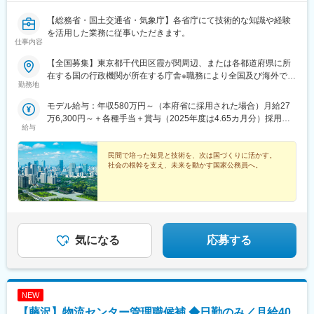
【総務省・国土交通省・気象庁】各省庁にて技術的な知識や経験
を活用した業務に従事いただきます。
仕事内容
【全国募集】東京都千代田区霞が関周辺、または各都道府県に所
在する国の行政機関が所在する庁舎※職務により全国及び海外での
勤務地
活躍のチャンスもあります。＜勤務地例＞■総務省：総合通信局
（北海道・東北・関東・信越・東海・近畿・九州）■国土交通
モデル給与：年収580万円～（本府省に採用された場合）月給27
省： 本省区分／国土交通省本省 地方整備局・北海道開発局区
万6,300円～＋各種手当＋賞与（2025年度は4.65カ月分）採用時
分／地方整備局管内（東北・関東・北陸・中部・近畿・中国・四
給与
の俸給月額（いわゆる基本給）は、採用された方の経験年数と同
国・九州）または北海道開発局管内■気象庁：気象庁本庁または気
程度の経験年数を有する国家公務員が受ける俸給月額との均衡を
象衛星センター、管区気象台（札幌、仙台、東京、大阪、福
考慮して決定します。※地域手当、本府省業務調整手当、通勤手
民間で培った知見と技術を、次は国づくりに活かす。
岡）、沖縄気象台、地方気象台または測候所※就業場所の変更の範
社会の根幹を支え、未来を動かす国家公務員へ。
当、住居手当、扶養手当、超過勤務手当 等※2026年４月１日現在
囲：各府省の定める場所
の「一般職の職員の給与に関する法律」の規定によるものです。
気になる
応募する
NEW
【藤沢】物流センター管理職候補 ◆日勤のみ／月給40