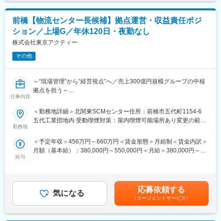
手当を含めた表記です。
プの主要パートナーとして安定した経営基盤を持つため、将来を
◇確認申請図、実施設計図の作成
見据えて長くキャリアを築けます。データセンターやリニューア
※行政との協議等も同時に行います。
ル工事でも高い評価を獲得し、脱炭素社会の実現にも積極的に取
前橋【物流センター長候補】拠点運営・収益責任ポジ
り組んでいます。入社後は既存メンバーと連携しながら業務を把
ション／上場G／年休120日・夜勤なし
【設計監理】
握していただくため、いきなり一人で抱え込むことはありませ
◇工程ごとの法定検査、品質検査の対応
株式会社東京アクティー
ん。会社運営に直結する重要なテーマに携われるため、法務とし
※図面との整合性チェック等を行います。
ての存在価値を実感しやすいポジションです。
その他
■組織構成：
変更の範囲：会社の定める業務
現在設計職は取締役が新人メンバー3人を育成しており、部長候補
～“現場管理”から“経営視点”へ／売上300億円規模グループの中核
としてプレイングマネージャーを務めていただく方を募集してお
拠点を担う～
ります。
仕事内容
■ポジション概要：
＜勤務地詳細＞北関東SCMセンター住所：前橋市五代町1154-6
■福利厚生：
食品や飲料などの生活必需品を取り扱う物流センターにて、拠点
五代工業団地内 受動喫煙対策：屋内喫煙可能場所あり変更の範
育休取得も推進しており復帰社員もおります。
全体の運営・収益を担うセンター長候補としてご活躍いただきま
勤務地
囲：会社の定める事業所
時短勤務はお子様が小学校に上がるまで、給与形態を変えずに定
す。現場管理にとどまらず、「1センター＝1つの事業」として経
時を1時間半早めることが可能です。
＜予定年収＞456万円～660万円＜賃金形態＞月給制＜賃金内訳＞
営視点を持ってマネジメントいただくポジションです。
月額（基本給）：380,000円～550,000円＜月給＞380,000円～
■就業環境：
給与
550,000円＜昇給有無＞有＜残業手当＞無＜給与補足＞※経験・現
■業務内容：
◎残業平均20Ｈ程度
年収を加味して決定いたします。（上記は総支給月額です。）■昇
・センター運営計画の立案／実行（人員配置・業務設計・生産性
会社として早帰りを推奨しており、17時30分にはPCシャットダ
給・昇格：あり／年1回■賞与：なし＜管理職のモデル年収＞564
改善）
ウンになります。（残業申請・PC解除の申請要）毎週水曜日はノ
万円／入社5年目／センター長（課長）（月給47万円）600万円／
・売上／コスト／利益の収益管理および改善施策の実行
応募依頼する
ー残業デーのため、メリハリを持って働ける環境があります。
気になる
入社6年目／エリアマネージャー（次長）（月給50万円）賃金は
・KPI管理（生産性・品質・コスト）および数値分析／改善
（エージェントサービス）
あくまでも目安の金額であり、選考を通じて上下する可能性があ
・安全／品質管理体制の構築・標準化・継続的改善
■当社の魅力：
ります。月給(月額)は固定手当を含めた表記です。
・管理職・リーダー層の統括マネジメント
西東京を中心とした地域密着型にて事業展開を行っているため、