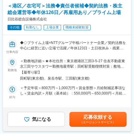
・各種規程や手順書の整備、見直し・更新
中心に事業を展開。生活物資領域を中心に安定成長を続け、7年連
＜港区／在宅可＞法務◆責任者候補◆契約法務・株主
・是正処置・予防処置の管理と再発防止の仕組みづくり
続で最高益を更新中。
総会運営等◆年休126日／再雇用あり／プライム上場
・化学物質管理に関わる業務全般
グループ12社で構成され、全国規模で総合物流サービスを展開し
・SDS（安全データシート）の管理・更新
日比谷総合設備株式会社
ています。
・chemSHERPAやJAPIAシートなど各種調査対応
その他
転勤なし
上場企業
職種未経験歓迎
・RoHS、REACHなどの環境規制への対応
変更の範囲：会社の定める業務
・社内教育の企画・実施（品質・環境領域）
・行政機関および顧客からの各種調査・問い合わせ対応
◆◇プライム上場×NTTグループ中核パートナー企業／契約法務を
中心に経営に近い立場で活躍／年休123日・土日祝休み・残業ほ
■ポジションの特徴
仕事内容
ぼなし・週1回程度のリモート勤務も可能◇◆
ISO運用と化学物質管理の両領域に携われるため、品質・環境分野
＜勤務地詳細＞★本社住所：東京都港区三田3-5-27 住友不動産東
の専門性を高められる！
■業務内容
京三田サウスタワー勤務地最寄駅：田町駅受動喫煙対策：敷地内
監査対応や法規制対応を通じて会社全体の管理水準向上に直接貢
法務担当部長として、契約法務や法律相談を中心に総務部門とも
勤務地
喫煙可能場所あり変更の範囲：会社の定める事業所（リモートワ
献できる！
【最寄り駅】
連携しながら会社運営を支えていただきます。法務が主軸のた
ーク含む）
田町駅(東京都)、泉岳寺駅、三田駅(東京都)
め、専門知識を発揮しながら組織づくりにも携われる環境です。
■組織構成
事業部門からの相談も多く、各部署のパートナーとして経営判断
＜予定年収＞800万円～1,000万円＜賃金形態＞月給制補足事項な
配属は管理部を予定しており、品質保証および環境管理に関わる
を法務面からサポートしていく重要な役割を担います。
し＜賃金内訳＞月額（基本給）：550,000円～650,000円＜月給＞
担当者と連携しながら業務を推進します。
給与
550,000円～650,000円＜昇給有無＞有＜残業手当＞無＜給与補足
▼法務業務（メインミッション）
＞賃金はあくまでも目安の金額であり、選考を通じて上下する可
■当社について
契約書レビュー・契約スキーム構築
能性があります。月給(月額)は固定手当を含めた表記です。
当社は、磁気から製品を守る「磁気シールド」の専門メーカーで
建設業法・労務関連の法律相談対応
す。
応募依頼する
新規事業や制度改定に伴うリスクチェック
気になる
特殊合金「パーマロイ」の独自の加工技術を強みに、医療研究機
（エージェントサービス）
各種規程類（就業規則 等）の法的観点からの見直し
関や半導体メーカーなど、社会基盤を支える分野に対して貢献し
顧問弁護士との連携、ガバナンス対応
ています。