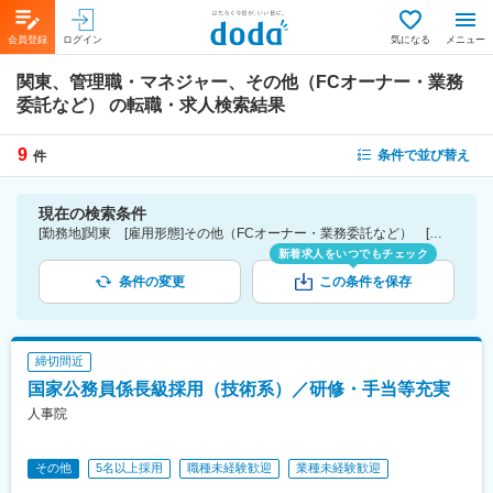
会員登録
ログイン
気になる
メニュー
関東、管理職・マネジャー、その他（FCオーナー・業務
委託など）
の転職・求人検索結果
9
条件で並び替え
件
現在の検索条件
[勤務地]関東 [雇用形態]その他（FCオーナー・業務委託など） [詳細条件](仕事内容)管理職・マネジャー
新着求人をいつでもチェック
条件の変更
この条件を保存
締切間近
国家公務員係長級採用（技術系）／研修・手当等充実
人事院
その他
5名以上採用
職種未経験歓迎
業種未経験歓迎