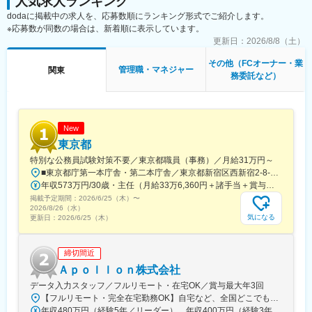
人気求人ランキング
・予算計画
dodaに掲載中の求人を、応募数順にランキング形式でご紹介します。
変更の範囲：会社の定める業務
・MD企画
※応募数が同数の場合は、新着順に表示しています。
・生産計画
更新日：
2026/8/8（土）
・在庫管理
・研究開発
その他（FCオーナー・業
管理職・マネジャー
関東
・財務・会計
務委託など）
・資金調達の広い領域
・PL（損益計算書）作成
◎ブランド事業とマテリアル事業がございます。
New
マテリアル事業は素材研究開発と販売の事業となっており、カポ
東京都
ックに纏わるシートと原料の販売を行います。COOのポジション
特別な公務員試験対策不要／東京都職員（事務）／月給31万円～
ではブランド事業とマテリアル事業を統括していただくポジショ
■東京都庁第一本庁舎・第二本庁舎／東京都新宿区西新宿2-8-1 ※東京都庁本庁舎のほか、都内の出先事業所などに配属される場合があります。 ※配属される部署によってリモートワークの相談も可能です。 ◎アクセス・「JR新宿駅」（西口から徒歩約10分）・都営地下鉄大江戸線「都庁前駅」・新宿駅西口（地下バスのりば）から都営バス（都庁循環）「都庁第一本庁舎」、「都庁第二本庁舎」、「都議会議事堂」下車・JR新宿駅西改札「新宿駅西口」バス停から「西参道方面」行きの新宿WEバス乗車、「新宿ワシントンホテル前」下車※禁煙対策：敷地内禁煙
ンとなります。
年収573万円/30歳・主任（月給33万6,360円＋諸手当＋賞与） 年収694万円/35歳・課長代理（月給40万3,560円＋諸手当＋賞与）
掲載予定期間：
■組織構成：MD・生産・企画のスタッフが在籍しております。
2026/6/25（木）
〜
2026/8/26（水）
（社員3名・業務委託12名ほど）
気になる
更新日：
2026/6/25（木）
■自社ブランド：
◎「KAPOK KNOT」https://kapok-knot.com/pages/story
締切間近
東南アジアなどに自生している樹木「カポック」の実から繊維を
Ａｐｏｌｌｏｎ株式会社
採取し、中綿に使ったコートを開発したしています。
データ入力スタッフ／フルリモート・在宅OK／賞与最大年3回
湿気を吸って発熱するほか、繊維の中が空洞で空気を含むため、
【フルリモート・完全在宅勤務OK】自宅など、全国どこでもあなたが働きやすい場所で働けます★転居を伴う転勤なし★全国47都道府県どこからでも応募OK【本社】東京都新宿区山吹町130番地の15 茜ビル2-A＜アクセス＞有楽町線「江戸川橋駅」、東西線「東西線」より徒歩10分※受動喫煙対策：あり
羽毛をつかった「ダウンコート」並みの暖かさを得られます。 樹
年収480万円（経験5年／リーダー） 年収400万円（経験3年／メンバー）
木の伐採や鳥の羽を引き抜く必要がなく、環境負荷の小さい服で