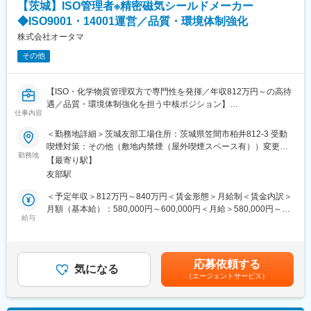
【茨城】ISO管理者※精密磁気シールドメーカー
・安全・品質管理体制の構築
◆ISO9001・14001運営／品質・環境体制強化
・経営層・グループ会社との連携による拠点成長戦略の企画・実
行
株式会社オータマ
※現場管理にとどまらず、事業運営の中核を担う“センター長候
その他
補”としての採用です。
■本ポジションの魅力
【ISO・化学物質管理双方で専門性を発揮／年収812万円～の高待
・新設センターの立ち上げフェーズに参画でき、裁量が大きい
遇／品質・環境体制強化を担う中核ポジション】
・収益改善や組織構築など、経営に直結したテーマに携われる
仕事内容
・上場グループ×生活物資特化の安定市場で、長期的なキャリア形
■企業概要
＜勤務地詳細＞茨城友部工場住所：茨城県笠間市柏井812-3 受動
成が可能
当社は、磁気シールド技術を強みに、半導体・医療・研究分野な
喫煙対策：その他（敷地内禁煙（屋外喫煙スペース有））変更の
・カフェテリア併設・最新設備の快適な就業環境
ど高度な精密機器産業へ製品を提供しています。品質と環境への
勤務地
範囲：会社の定める事業所
・ロジスティクス改革を推進するグループ文化のもと、改善・戦
【最寄り駅】
高い要求に応える「磁気シールド」の専門メーカーです。
略スキルを伸ばせる
友部駅
■業務内容
＜予定年収＞812万円～840万円＜賃金形態＞月給制＜賃金内訳＞
■企業概要（株式会社横浜LSP）
品質・環境管理に関する課題解決を通じて、顧客要求や法規制へ
月額（基本給）：580,000円～600,000円＜月給＞580,000円～
当社は、保管・在庫管理・配車・輸送を一貫して提供する総合物
の対応、製品品質の維持向上を支えるポジションです。社内外の
給与
600,000円＜昇給有無＞有＜残業手当＞無＜給与補足＞※想定年収
流企業であり、東証スタンダード上場「ビーイングホールディン
関係者と連携しながら運用改善を推進いただきます。
には、賞与(2ヶ月分)を含みます。※管理監督者採用のため残業手
グス」グループの一員です。生活物資に特化した安定した物流領
当支給なし■昇給：年1回（9月）■賞与：年2回（6月・12月）※2
域を強みとし、最適化・省力化を軸に企業向け物流ソリューショ
＜詳細＞
ヵ月程度賃金はあくまでも目安の金額であり、選考を通じて上下
ンを提供しています。従業員数は約300～500名、全国で物流拠点
応募依頼する
・ISO9001およびISO14001の運用・管理全般
気になる
する可能性があります。月給(月額)は固定手当を含めた表記です。
を展開し、堅実な経営基盤を確立しています。
（エージェントサービス）
・外部審査や顧客監査への対応
・内部監査の計画策定から実施、改善対応までの一連の推進
■ビーインググループについて
・品質目標・環境目標の進捗管理および改善活動の推進
「運ばない物流」という独自の思想のもと、物流改善・最適化を