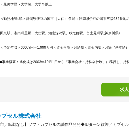
＜最終学歴＞大学院、大学卒以上
＜勤務地詳細1＞静岡県伊豆の国市（大仁） 住所：静岡県伊豆の国市三福632番地の1
田京駅、湘南町屋駅、大仁駅、湘南深沢駅、牧之郷駅、富士見町駅(神奈川県)
＜予定年収＞600万円～1,000万円＜賃金形態＞月給制＜賃金内訳＞月額（基本給）：370,
■事業概要：旭化成は2003年10月1日から「事業会社・持株会社制」に移行し、持株
求人
カプセル株式会社
市／転勤なし】ソフトカプセルの試作品開発◆IUターン歓迎／カプセ