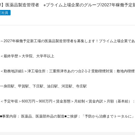
津】医薬品製造管理者 ※プライム上場企業のグループ/2027年稼働予
正社員
～2027年稼働予定新工場の医薬品製造管理者を募集します！プライム上場企業である
＜最終学歴＞大学院、大学卒以上
＜勤務地詳細1＞津工場住所：三重県津市あのつ台2-1-2 受動喫煙対策：敷地内喫煙
一身田駅、甲賀駅、下庄駅、油日駅、河芸駅、寺庄駅
＜予定年収＞600万円～900万円＜賃金形態＞月給制＜賃金内訳＞月額（基本給）：357,0
■事業内容： 医薬品、医薬部外品の製造■ご挨拶：「予防から治療までトータルに」私た