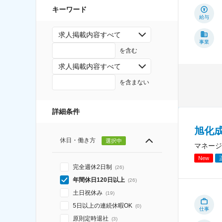
キーワード
給与
求人掲載内容すべて
事業
を含む
求人掲載内容すべて
を含まない
詳細条件
旭化
休日・働き方
選択中
マネージ
New
完全週休2日制
(
26
)
年間休日120日以上
(
26
)
土日祝休み
(
19
)
5日以上の連続休暇OK
(
0
)
仕事
原則定時退社
(
3
)