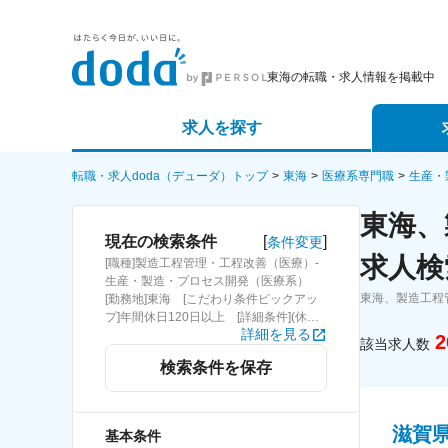
東海の転職・求人情報を掲載中
求人を探す
詳細条件から探す
エージェ
転職・求人doda（デューダ）トップ
東海
医療系専門職
生産・
東海、
新着求人から探す
スカウト
[
]
現在の検索条件
条件変更
求人検
[職種]製造工程管理・工程改善（医療）-
求人特集から探す
パートナ
生産・製造・プロセス開発（医療系）
東海、製造工程
[勤務地]東海 [こだわり条件ピックアッ
プ]年間休日120日以上 [詳細条件](休
詳細を見る
日・働き方)年間休日120日以上
2
該当求人数
検索条件を保存
滋賀
基本条件