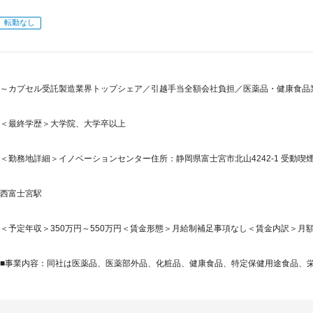
転勤なし
～カプセル受託製造業界トップシェア／引越手当全額会社負担／医薬品・健康食品業
＜最終学歴＞大学院、大学卒以上
＜勤務地詳細＞イノベーションセンター住所：静岡県富士宮市北山4242-1 受動喫煙
西富士宮駅
＜予定年収＞350万円～550万円＜賃金形態＞月給制補足事項なし＜賃金内訳＞月額（基本
■事業内容：同社は医薬品、医薬部外品、化粧品、健康食品、特定保健用途食品、栄養