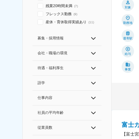
残業20時間未満
(
7
)
対象
フレックス勤務
(
9
)
産休・育休取得実績あり
(
11
)
勤務地
募集・採用情報
最寄駅
会社・職場の環境
給与
待遇・福利厚生
事業
語学
仕事内容
社員の平均年齢
富士
従業員数
【富士宮