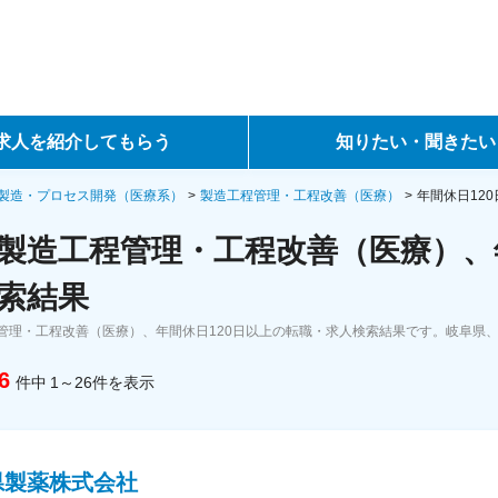
求人を紹介してもらう
知りたい・聞きたい
ントサービス
転職ノウハウ
製造・プロセス開発（医療系）
製造工程管理・工程改善（医療）
年間休日12
製造工程管理・工程改善（医療）、年
サービス
データで見る転職
索結果
ーエージェントサービス
コラム・インタビュー
管理・工程改善（医療）、年間休日120日以上の転職・求人検索結果です。岐阜県
転職Q&A
6
件中
1～26
件
を表示
県製薬株式会社