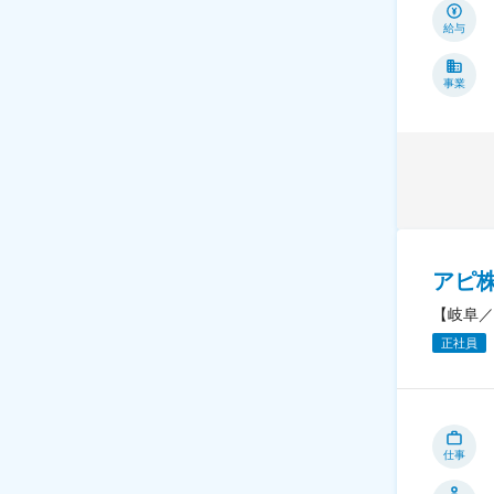
給与
事業
アピ
【岐阜／
正社員
仕事