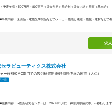
＜予定年収＞500万円～800万円＜賃金形態＞月給制＜賃金内訳＞月額（基本給）：275,0
■事業内容：医薬品・電機光学製品などのメーカー機能と繊維・機械・建材などの輸出
求人
成セラピューティクス株式会社
ャー候補/CMC部門での製剤研究開発/静岡県伊豆の国市（大仁）
正社員
■職務内容： ※医薬研究センターは、2027年1月に「神奈川県藤沢市」へ移転しま