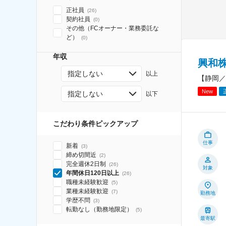
正社員
(
26
)
契約社員
(
0
)
その他（FCオーナー・業務委託な
ど）
(
0
)
年収
興和
指定しない
以上
【静岡／
New
指定しない
以下
こだわり条件ピックアップ
仕事
新着
(
3
)
締め切間近
(
2
)
完全週休2日制
(
26
)
対象
年間休日120日以上
(
26
)
職種未経験歓迎
(
5
)
業種未経験歓迎
(
7
)
勤務地
学歴不問
(
3
)
転勤なし（勤務地限定）
(
5
)
最寄駅