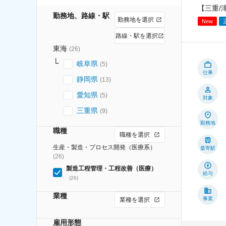
【三重/
勤務地、路線・駅
勤務地を選択
New
路線・駅を選択
東海
(
26
)
岐阜県
(
5
)
仕事
静岡県
(
13
)
愛知県
(
5
)
対象
三重県
(
9
)
勤務地
職種
職種を選択
生産・製造・プロセス開発（医療系）
最寄駅
(
26
)
製造工程管理・工程改善（医療）
給与
(
26
)
業種
事業
業種を選択
雇用形態