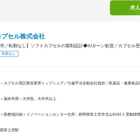
求人
カプセル株式会社
市／転勤なし】ソフトカプセルの製剤設計◆IUターン歓迎／カプセル
転勤なし
～カプセル受託製造業界トップシェア／引越手当全額会社負担／医薬品・健康食品業
＜最終学歴＞大学院、大学卒以上
＜勤務地詳細＞イノベーションセンター住所：静岡県富士宮市北山4242-1 受動喫煙
西富士宮駅