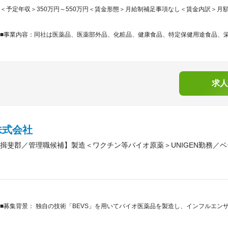
＜予定年収＞350万円～550万円＜賃金形態＞月給制補足事項なし＜賃金内訳＞月額（基本
■事業内容：同社は医薬品、医薬部外品、化粧品、健康食品、特定保健用途食品、栄養
求人
株式会社
揖斐郡／管理職候補】製造＜ワクチン等バイオ原薬＞UNIGEN勤務／ベ
■募集背景： 独自の技術「BEVS」を用いてバイオ医薬品を製造し、インフルエ