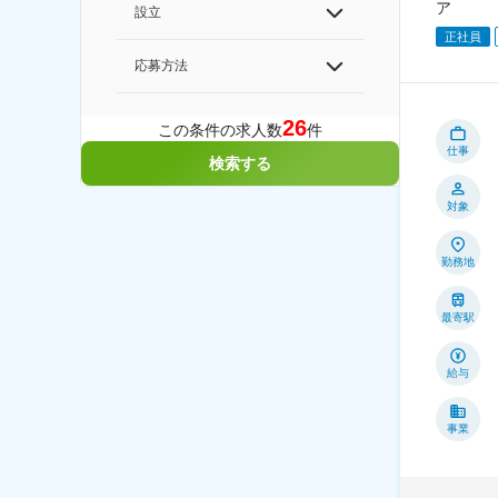
ア
設立
正社員
応募方法
26
この条件の求人数
件
仕事
検索する
対象
勤務地
最寄駅
給与
事業