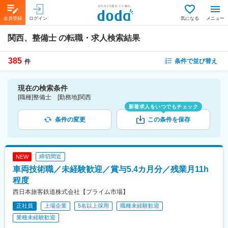
会員登録
ログイン
気になる
メニュー
関西、整備士
の転職・求人検索結果
385
条件で並び替え
件
現在の検索条件
[職種]整備士 [勤務地]関西
新着求人をいつでもチェック
条件の変更
この条件を保存
締切間近
NEW
車両技術職／未経験歓迎／賞与5.4カ月分／残業月11h
程度
西日本旅客鉄道株式会社【プライム市場】
正社員
上場企業
5名以上採用
職種未経験歓迎
業種未経験歓迎