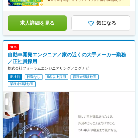
奄美・沖縄・宮古・八重山※詳細については、当機構のウェブサイ
知県勤務／月給26万4,645円以上・大阪府勤務／月給24万2,480円
◆長期的に働けるワークライフバランスの整った環境
駅、高茶屋駅、霞ケ浦駅、寝屋川市駅、フェリーターミナル駅、
トをご覧ください。
以上・その他地域／月給21万6,500円以上【高等学校卒業以上の
北信太駅、堅田駅、上鳥羽口駅、淀駅、平端駅、和歌山港駅、青
場合】・東京都勤務／月給24万360円以上・愛知県勤務／月給22
木駅、妻鹿駅、東尾道駅、鳥取駅、東松江駅(島根県)、備前一宮
万6,339円以上・大阪府勤務／月給22万4,336円以上・その他地域
駅、矢原駅、鬼無駅、勝瑞駅、久米駅、布師田駅、浦添前田駅、
求人詳細を見る
気になる
／月給20万300円以上※これまでの経験を考慮した上で、決定いた
西鉄千早駅、下曽根駅、荒木駅、船尾駅(福岡県)、佐賀駅、市布
します。※試用期間6ヵ月あり。期間中の待遇に変更はありませ
駅、日宇駅、たびら平戸口駅、健軍町駅、牧駅(大分県)、田吉駅、
ん。
坂之上駅、北２４条駅、品川シーサイド駅、鶴田駅、南荒子駅、
花堂駅、県立美術館前駅、富田浜駅、南港東駅、くいな橋駅、舟
NEW
戸駅、千早駅、青物横丁駅、南港口駅、十条駅(京都市営)、鹿児駅
自動車開発エンジニア／家の近くの大手メーカー勤務
／正社員採用
株式会社フォーラムエンジニアリング／コグナビ
正社員
転勤なし
5名以上採用
職種未経験歓迎
業種未経験歓迎