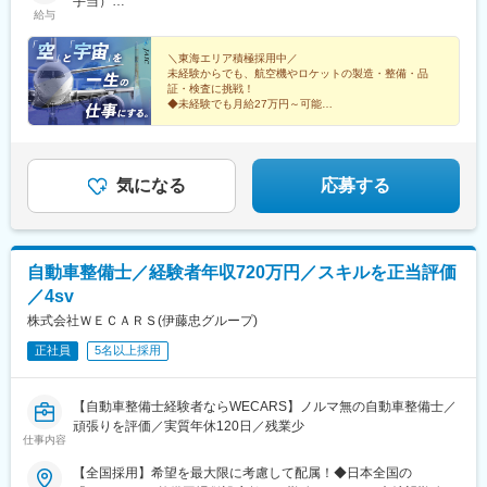
望や適性に応じた就業先で経験を積むことができます。※基本的に
手当）
給与
は同じ就業場所で長く勤めていただく前提の配属になっています
400万円／入社1年目・24歳・エンジン製造（月給27万円＋賞与＋
また、当社は航空宇宙業界に特化して事業を展開しているため、
諸手当）
他業界へ配属される心配はありません。あなたの頑張り次第で
＼東海エリア積極採用中／
未経験からでも、航空機やロケットの製造・整備・品
は、当社で培った経験をもとに、業界大手企業の正社員として活
証・検査に挑戦！
躍できるチャンスもあります。航空宇宙の未来を、あなたのキャ
◆未経験でも月給27万円～可能
リアに。あなたの挑戦も、ここから始まります！※日本全国に配属
◆無期雇用正社員
◆大手メーカー配属
先あり
◆家賃補助あり（最大4万円） ※転居者対象
◆定着率98.7%
◆資格手当あり
気になる
応募する
自動車整備士／経験者年収720万円／スキルを正当評価
／4sv
株式会社ＷＥＣＡＲＳ(伊藤忠グループ)
正社員
5名以上採用
【自動車整備士経験者ならWECARS】ノルマ無の自動車整備士／
頑張りを評価／実質年休120日／残業少
仕事内容
【全国採用】希望を最大限に考慮して配属！◆日本全国の