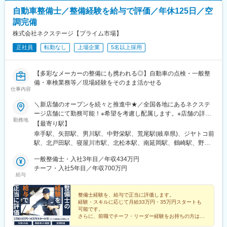
自動車整備士／整備経験を給与で評価／年休125日／空
調完備
株式会社ネクステージ【プライム市場】
正社員
転勤なし
上場企業
5名以上採用
【多彩なメーカーの整備にも携われる◎】自動車の点検・一般整
備・車検業務等／現場経験をそのまま活かせる
仕事内容
＼新店舗のオープンを続々と推進中★／全国各地にあるネクステ
ージ店舗にて勤務可能！※希望を考慮し配属します。※店舗の詳細
勤務地
については下記＜勤務地一覧＞をご確認ください。＜ 働き方の
【最寄り駅】
選択が可能です！ ＞ネクステージでは3つの働き方があります。
幸手駅、矢部駅、男川駅、中野栄駅、荒尾駅(岐阜県)、ジヤトコ前
1、全国転勤ありの『グローバル型』2、近隣エリア内の『中域
駅、北戸田駅、寝屋川市駅、北松本駅、南延岡駅、鶴崎駅、野々
型』3、転勤なしの『地域型』働き方によってスタート給与が異な
市駅(ＩＲいしかわ鉄道線)、清輝橋駅、南永山駅、偕楽園駅、植田
りますが、ご自身のライフスタイルや理想のキャリアに合わせ
一般整備士・入社3年目／年収434万円
駅(名古屋市営)、美合駅、朝菜町駅、小池駅、西小泉駅、日進駅
て、働き方をご選択いただけます！★自動車通勤OK（一部除く）
チーフ・入社5年目／年収700万円
(愛知県)、置賜駅、石浜駅、岡本駅(栃木県)、矢場町駅、竜王駅、
給与
★受動喫煙対策あり※下記勤務地補足ネクステージ水戸南店／茨城
彦根駅、上野幌駅、越前新保駅、六軒駅(三重県)、小山駅、山口駅
県東茨城郡茨城町長岡矢頭3530SUV LAND名古屋／愛知県名古屋
(山口県)、南町田グランベリーパーク駅、岐南駅、新浜松駅、東新
市緑区大高町丸の内36番1
整備士経験を、給与で正当に評価します。
潟駅、長泉なめり駅、港南台駅、船岡駅(宮城県)、塚目駅、東陽町
経験・スキルに応じて月給33万円・35万円スタートも
駅、新金岡駅、喜多山駅(愛知県)、東静岡駅、幕張駅、牛山駅、南
可能です。
草津駅、西那須野駅、湘南深沢駅、道ノ尾駅、南大高駅、土橋駅
さらに、前職でチーフ・リーダー経験をお持ちの方は、
チーフスタート（月給38万円以上）も目指せます。
(愛媛県)、鼓ケ浦駅、神領駅、森林公園駅(北海道)、西飾磨駅、土