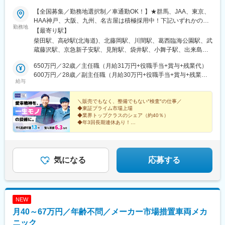
駅、新静岡駅、本吉原駅、堀田駅(名鉄線)、近鉄名古屋駅、大阪城
【全国募集／勤務地選択制／車通勤OK！】★群馬、JAA、東京、
公園駅、ＪＲ難波駅、恵美須町駅、西宮北口駅、二条駅、宇品三
HAA神戸、大阪、九州、名古屋は積極採用中！下記いずれかの会
丁目駅、天神南駅、西黒崎駅
勤務地
場でご活躍ください！■札幌会場：北海道江別市■東北会場：宮城
【最寄り駅】
県柴田郡■群馬会場：群馬県藤岡市■東京会場：千葉県野田市
柴田駅、高砂駅(北海道)、北藤岡駅、川間駅、葛西臨海公園駅、武
■JAA：東京都江戸川区■埼玉会場：埼玉県入間市■横浜会場：神奈
蔵藤沢駅、京急新子安駅、見附駅、袋井駅、小舞子駅、出来島
川県横浜市鶴見区■新潟会場：新潟県見附市■静岡会場：静岡県袋
駅、市民広場駅、春日野道駅(阪神線)、瀬戸駅、三国が丘駅(福岡
井市■北陸会場：石川県白山市■名古屋会場：愛知県東海市■大阪
650万円／32歳／主任職（月給31万円+役職手当+賞与+残業代）
県)、味坂駅、谷山駅(指宿枕崎線)
会場：大阪府大阪市西淀川区■神戸会場：兵庫県神戸市中央区
600万円／28歳／副主任職（月給30万円+役職手当+賞与+残業
給与
■HAA神戸：兵庫県神戸市中央区■岡山会場：岡山県赤磐市■福岡
代）
会場：福岡県筑紫野市■九州会場：佐賀県鳥栖市■鹿児島サイト：
鹿児島県鹿児島市＜本社：愛知県東海市新宝町507-20＞※受動喫
＼販売でもなく、整備でもない″検査″の仕事／
◆東証プライム市場上場
煙対策：いずれも屋内全面禁煙
◆業界トップクラスのシェア（約40％）
◆年3回長期連休あり！
◆研修充実！8割が未経験スタート
◆賞与年2回／実績6.3カ月分
◆マイカー通勤ＯＫ
気になる
応募する
NEW
月40～67万円／年齢不問／メーカー市場措置車両メカ
ニック