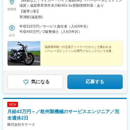
【転勤なし｜マイカー・バイク通勤OK】＜ハーレーダビッドソン
滋賀＞滋賀県草津市木川町401-3※受動喫煙対策：あり
勤務地
【最寄り駅】
草津駅(滋賀県)
年収510万円／サービス責任者（入社6年目）
年収450万円／2級整備士（入社5年目）
給与
滋賀県内唯一の正規ディーラーだからこそ携われる、
ハーレーダビッドソンの専門メカニックという仕事。
気になる
応募する
NEW
月給43万円～／欧州製機械のサービスエンジニア／完
全週休2日
株式会社サナース