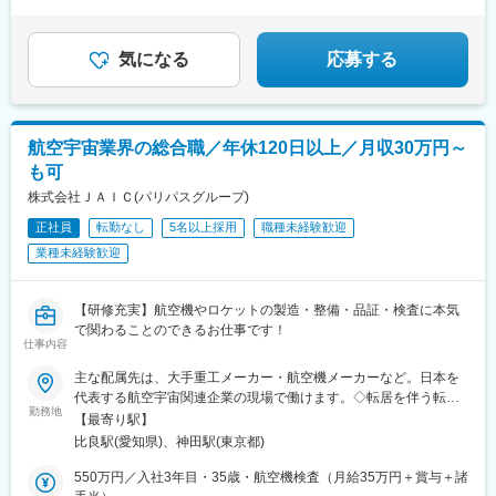
崎駅、香里園駅、妙興寺駅、中島駅(愛知県)、上社駅、上塩屋駅、
ししぶ駅、センター南駅、泉中央駅、佐賀駅、千川駅、南郷１８
丁目駅、下松駅(大阪府)、水城駅、高塚駅、南大分駅、倉見駅、折
気になる
応募する
尾駅、黒松駅(宮城県)、柏林台駅、竹下駅、矢向駅、豊明駅、赤嶺
駅、寺尾駅、神辺駅、環状通東駅、新大楽毛駅、宮之阪駅、放出
駅、鷺沼駅、平塚駅、寒川駅、善行駅、洋光台駅、運動公園前駅
(青森県)、知寄町二丁目駅、岩手飯岡駅、入谷駅(神奈川県)、小古
航空宇宙業界の総合職／年休120日以上／月収30万円～
曽駅、研究学園駅、摂津駅、神明町駅、塩釜口駅、漆山駅(山形
も可
県)、柏駅、川中島駅、八戸駅、門司駅、三河鹿島駅、北岡崎駅、
荒子川公園駅、積志駅、箕面船場阪大前駅、竜田口駅、五箇荘
株式会社ＪＡＩＣ(パリパスグループ)
駅、土岐市駅、円座駅、伊奈駅、七重浜駅、紀伊駅、高岡やぶな
正社員
転勤なし
5名以上採用
職種未経験歓迎
み駅、高蔵寺駅、柏たなか駅、美濃川合駅、習志野駅、西新町
業種未経験歓迎
駅、新利府駅、名和駅(愛知県)、春江駅、発寒駅、江南駅(愛知
県)、館腰駅、平成駅、紀三井寺駅、伊達駅、北久里浜駅、千里駅
(三重県)、北長岡駅、新座駅、動物公園駅、前橋大島駅、藤代駅、
【研修充実】航空機やロケットの製造・整備・品証・検査に本気
公津の杜駅、羽犬塚駅、信濃国分寺駅、大須観音駅、長沼駅(静岡
で関わることのできるお仕事です！
県)、京成幕張駅、赤迫駅、本郷駅(愛知県)、センター北駅、要町
仕事内容
駅、尻手駅、深江橋駅、知寄町駅、追分駅(三重県)、妙国寺前駅、
上前津駅、知寄町一丁目駅
主な配属先は、大手重工メーカー・航空機メーカーなど。日本を
代表する航空宇宙関連企業の現場で働けます。◇転居を伴う転勤
勤務地
は原則なし◇U・Iターン歓迎◇勤務地は希望・経験・適性を考慮
【最寄り駅】
◇航空宇宙分野の関連業務に配属◇家賃補助最大4万円※転居者対
比良駅(愛知県)、神田駅(東京都)
象・規定あり◇引越し代、初期費用、赴任旅費の補助あり無期雇
用派遣のため、当社の正社員として安定した雇用を得ながら、希
550万円／入社3年目・35歳・航空機検査（月給35万円＋賞与＋諸