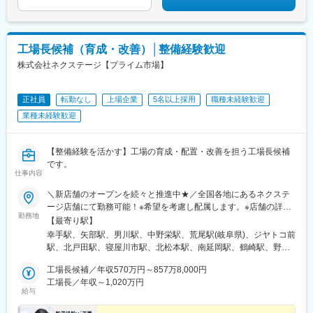
工場長候補（育成・改善）│整備経験歓迎
株式会社ネクステージ【プライム市場】
正社員
転勤なし
上場企業
5名以上採用
職種未経験歓迎
業種未経験歓迎
【整備経験を活かす】工場の育成・配置・改善を担う工場長候補
です。
仕事内容
＼新店舗のオープンを続々と推進中★／全国各地にあるネクステ
ージ店舗にて勤務可能！※希望を考慮し配属します。※店舗の詳細
勤務地
については下記＜勤務地一覧＞をご確認ください。転勤がない働
【最寄り駅】
き方のご希望もOK！★エリア限定(中域型)★転勤なし(地域型)で
幸手駅、矢部駅、男川駅、中野栄駅、荒尾駅(岐阜県)、ジヤトコ前
の勤務形態も選択可能です！★自動車通勤OK（一部除く）★受動
駅、北戸田駅、寝屋川市駅、北松本駅、南延岡駅、鶴崎駅、野々
喫煙対策あり※下記勤務地補足ネクステージ水戸南店／茨城県東茨
市駅(ＩＲいしかわ鉄道線)、清輝橋駅、南永山駅、偕楽園駅、植田
城郡茨城町長岡矢頭3530SUV LAND名古屋／愛知県名古屋市緑区
工場長候補／年収570万円～857万8,000円
駅(名古屋市営)、美合駅、朝菜町駅、小池駅、西小泉駅、日進駅
大高町丸の内36番1
工場長／年収～1,020万円
(愛知県)、置賜駅、石浜駅、岡本駅(栃木県)、矢場町駅、竜王駅、
給与
彦根駅、上野幌駅、越前新保駅、六軒駅(三重県)、小山駅、山口駅
(山口県)、南町田グランベリーパーク駅、岐南駅、新浜松駅、東新