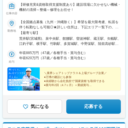
【研修充実&資格取得支援制度あり】建設現場に欠かせない機械・
機材の清掃～整備～修理をお任せ！
仕事内容
【全国拠点募集（九州・沖縄除く）】希望を最大限考慮、転居を
伴う転勤なしも可能◎★詳しい住所は、下記エリア一覧下の、勤
勤務地
務地一覧をご確認ください！★車通勤OK（事業所による）＜ 東北
【最寄り駅】
エリア ＞宮城県／岩手県／福島県／山形県＜ 関東エリア ＞東京
荒井駅(宮城県)、泉中央駅、館腰駅、曽波神駅、蔵王駅、矢幅駅、
都／神奈川県／埼玉県／千葉県／茨城県／栃木県／群馬県＜ 東海
江釣子駅、横手駅、竹駒駅、多賀城駅、中野栄駅、陸前高砂駅、
エリア ＞静岡県／愛知県／三重県／岐阜県＜ 甲信越・北陸エリア
湯本駅、喜久田駅、卸町駅、須賀川駅、日立木駅、浪江駅、小高
＞石川県＜ 関西エリア ＞大阪府／京都府／奈良県／滋賀県／和歌
年収885万円（47歳／各種手当・賞与含む）
駅、竜田駅、舞木駅、内原駅、水戸駅、荒川沖駅、野木駅、笹川
山県／兵庫県＜ 中国エリア ＞岡山県／広島県／鳥取県／山口県＜
年収620万円（37歳／各種手当・賞与含む）
駅、小木津駅、金上駅、つくば駅、東京ディズニーシー・ステー
給与
四国エリア ＞香川県／愛媛県※受動喫煙対策：拠点ごとに喫煙ス
ション駅、新木場駅、篠崎駅、西台駅、浮間舟渡駅、北綾瀬駅、
ペースあり
南橋本駅、箱根ケ崎駅、多磨駅、小宮駅、昭和島駅、松尾駅(千葉
＼業界シェアトップクラス＆上場グループ企業／
県)、高柳駅、花崎駅、佐倉駅、鴨居駅、元町・中華街駅、本厚木
●万博の建設にも参加
駅、東門前駅、小島新田駅、今羽駅、北坂戸駅、新狭山駅、ソシ
●未経験から会社負担で”国家資格”を取得できる
オ流通センター駅、指扇駅、新田駅(埼玉県)、北藤岡駅、世良田
●賞与年2回（4.7ヶ月）＋業績賞与
●年休実質129日・完全週休2日制
駅、太田駅(群馬県)、鶴瀬駅、浦和美園駅、八幡宿駅、四街道駅、
●転勤なし・住宅手当あり
大神宮下駅、柏の葉キャンパス駅、袖ケ浦駅、青堀駅、芝山千代
田駅、福俵駅、リゾートゲートウェイ・ステーション駅、姉ケ崎
育成前提＆研修も充実で安心です！
駅、福駅、西大路駅、志紀駅、桜島駅、枚方公園駅、大和田駅(大
気になる
応募する
阪府)、二階堂駅、中書島駅、寺田駅(京都府)、桂川駅(京都府)、石
部駅、石原駅(京都府)、深江駅(兵庫県)、苅藻駅、伊川谷駅、伊丹
駅(福知山線)、立花駅、出屋敷駅、西灘駅、山陽天満駅、網干駅、
白浜の宮駅、明石駅、住吉駅(兵庫県・阪神線)、和歌山港駅、朝来