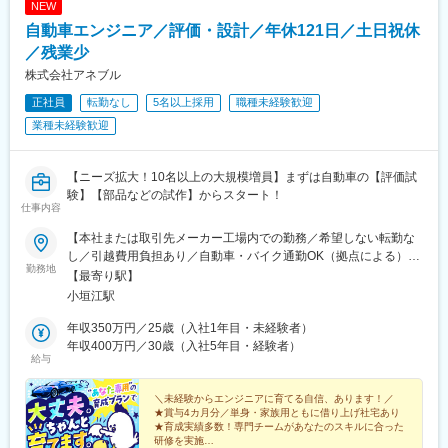
NEW
自動車エンジニア／評価・設計／年休121日／土日祝休
／残業少
株式会社アネブル
正社員
転勤なし
5名以上採用
職種未経験歓迎
業種未経験歓迎
【ニーズ拡大！10名以上の大規模増員】まずは自動車の【評価試
験】【部品などの試作】からスタート！
仕事内容
【本社または取引先メーカー工場内での勤務／希望しない転勤な
し／引越費用負担あり／自動車・バイク通勤OK（拠点による）】
勤務地
■本社：愛知県刈谷市小垣江町大津崎1-36※受動喫煙対策：屋内全
【最寄り駅】
面禁煙＜配属先について＞本社での研修後は、愛知エリアのプロ
小垣江駅
ジェクトを中心に配属します。将来的には、希望に応じて関東・
関西エリアで活躍することも可能で、異動については一方的では
年収350万円／25歳（入社1年目・未経験者）
なく本人との面談を経て進めています。～取引先メーカー工場・
年収400万円／30歳（入社5年目・経験者）
給与
請負拠点の例～■関東（東京、神奈川、埼玉、栃木、群馬）■東海
（愛知、岐阜、三重、静岡）■関西（大阪、京都、兵庫、滋賀）
★U・Iターン歓迎（社宅制度・引越費用負担あり）
＼未経験からエンジニアに育てる自信、あります！／
★賞与4カ月分／単身・家族用ともに借り上げ社宅あり
★育成実績多数！専門チームがあなたのスキルに合った
研修を実施