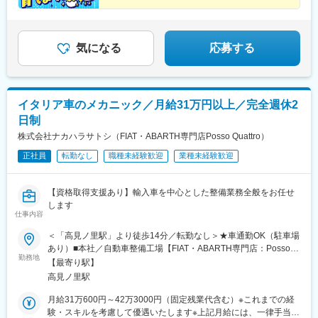
⇒期間・カリキュラムすべてオーダーメイド♪
★取引先はトヨタグループ・SUBARUなど
気になる
応募する
イタリア車のメカニック／月給31万円以上／完全週休2
日制
株式会社ナカハラサトシ（FIAT・ABARTH専門店Posso Quattro）
正社員
転勤なし
職種未経験歓迎
業種未経験歓迎
【資格取得支援あり】輸入車を中心とした整備業務全般をお任せ
します
仕事内容
＜「高見ノ里駅」より徒歩14分／転勤なし＞★車通勤OK（駐車場
あり）■本社／自動車整備工場【FIAT・ABARTH専門店：Posso
勤務地
Quattro（ポッソクワトロ）】大阪府松原市新堂5-82-1※受動喫煙
【最寄り駅】
対策あり※転勤はありません【交通】近鉄南大阪線「高見ノ里駅」
高見ノ里駅
より徒歩14分近鉄南大阪線「河内松原駅」より徒歩18分
月給31万600円～42万3000円（固定残業代含む）※これまでの経
験・スキルを考慮して優遇いたします※上記月給には、一律手当