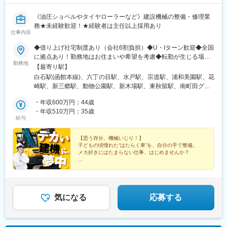
《油圧ショベルやタイヤローラーなど》建設機械の整備・修理業
務★未経験歓迎！★経験者は主任以上採用あり
仕事内容
◆借り上げ社宅制度あり（会社6割負担）◆U・Iターン歓迎◆全国
に拠点あり！勤務地はお住まいや希望を考慮◆転勤が生じる場合
勤務地
は事前相談◆車通勤OK＝＝＝＝＝＝＝＝＝＝＝＝＝＝＝＝＝＝＝
【最寄り駅】
＝＝＝＝【※重点募集エリア※】・名古屋営業所 愛知県名古屋
白石駅(函館本線)、六丁の目駅、水戸駅、宗道駅、浦和美園駅、花
市・名北営業所 愛知県春日井市・東京営業所 東京都江東
崎駅、新三郷駅、動物公園駅、新木場駅、東秋留駅、南町田グラ
区・横浜営業所 神奈川県横浜市＝＝＝＝＝＝＝＝＝＝＝＝＝
ンベリーパーク駅、昭和駅、越後石山駅、黒井駅(新潟県)、宮内駅
＝＝＝＝＝＝＝＝＝＝【募集エリア】《北海道・東北》北海道、
・年収600万円：44歳
(新潟県)、稲永駅、高蔵寺駅、上島駅、総持寺駅、津守駅、鬼無
宮城《関東》茨城、埼玉、千葉、東京、神奈川《北信越・東海》
・年収510万円：35歳
駅、白木原駅、下曽根駅、鳥栖駅
給与
新潟、静岡、愛知《関西・中四国》大阪、香川《九州》福岡、佐
賀※受動喫煙防止対策：敷地内喫煙可能場所あり
【思う存分、機械いじり！】
子どもの頃憧れた“はたらく車”を、自分の手で整備。
メカ好きにはたまらない仕事、はじめませんか？
■週休2日＋祝日休
■住宅手当・資格手当など福利厚生充実
■賞与年2回
■遅くとも19時には終了
■上場企業グループ
気になる
応募する