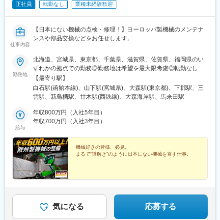
正社員
転勤なし
業種未経験歓迎
【日本にない機械の点検・修理！】ヨーロッパ製機械のメンテナ
ンスや部品交換などをお任せします。
仕事内容
北海道、宮城県、東京都、千葉県、滋賀県、佐賀県、福岡県のい
ずれかの拠点での勤務◎勤務地は希望を最大限考慮◎転勤なし◎
勤務地
オフィス内全面禁煙（喫煙可能場所あり）■北海道支店北海道札幌
【最寄り駅】
市白石区菊水元町9条2丁目3番11号最寄駅：函館本線「白石駅」
白石駅(函館本線)、山下駅(宮城県)、大森駅(東京都)、下郡駅、三
より車で10分■東北支店宮城県亘理郡山元町鷲足字山崎4番地3最
雲駅、新鳥栖駅、甘木駅(西鉄線)、大森海岸駅、馬来田駅
寄駅：JR常磐線「坂元駅」より車で5分■関東支店東京都品川区南
大井6-26-2 大森ベルポートB館 3階最寄駅：JR京浜東北線「大森
年収800万円（入社5年目）
駅」より徒歩3分 京急本線「大森海岸駅」より徒歩4分■
年収700万円（入社3年目）
給与
木更津マシンパーク千葉県木更津市茅野19-1最寄駅：JR久留里線
「下郡駅」より車で5分 JR久留里線「馬来田駅」より車
で6分■関西支店滋賀県湖南市朝国142-11最寄駅：JR草津線「三雲
機械好きの皆様、必見。
まるで“謎解き”のように日本にない機械を直す仕事。
駅」より車で5分■九州支店（事務所）佐賀県鳥栖市蔵上3丁目105
オフィスパレア鳥栖1-1最寄駅：JR九州新幹線・長崎本線「鳥栖
駅」より車で約4分■九州支店（工場）福岡県朝倉市牛鶴176-1最
寄駅：甘木鉄道・西鉄甘木線「甘木駅」より車で6分
気になる
応募する