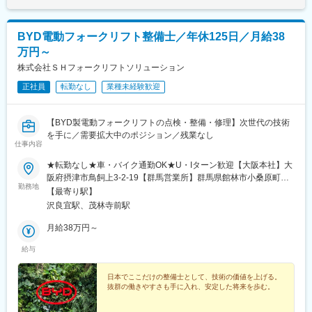
BYD電動フォークリフト整備士／年休125日／月給38
万円～
株式会社ＳＨフォークリフトソリューション
正社員
転勤なし
業種未経験歓迎
【BYD製電動フォークリフトの点検・整備・修理】次世代の技術
を手に／需要拡大中のポジション／残業なし
仕事内容
★転勤なし★車・バイク通勤OK★U・Iターン歓迎【大阪本社】大
阪府摂津市鳥飼上3-2-19【群馬営業所】群馬県館林市小桑原町
勤務地
861※屋内原則禁煙（喫煙専用室設置あり）
【最寄り駅】
沢良宜駅、茂林寺前駅
月給38万円～
給与
日本でここだけの整備士として、技術の価値を上げる。
抜群の働きやすさも手に入れ、安定した将来を歩む。