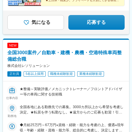
★土日休・残業少。プライベートも大切にできる環境
★全国空港勤務。U・Iターン歓迎！引越し経費サポート
気になる
応募する
NEW
全国3000案件／自動車・建機・農機・空港特殊車両整
備総合職
株式会社レソリューション
正社員
5名以上採用
職種未経験歓迎
業種未経験歓迎
★整備～実験評価／メカニックトレーナー／フロントアドバイザ
ー等の車両に関する技術職
仕事内容
全国各地にある勤務先での募集。3000カ所以上から希望を考慮し
決定。★転居を伴う転勤なし。★遠方からのご応募も歓迎！引越
勤務地
など赴任に伴う費用、家賃は全額負担します（会社規定によ
る）。★請負先やお客様先での勤務となります。★会社説明会を
◆月給25万円～67万円※資格・経験・能力を考慮の上、優遇※現年
開催！会社や勤務先のことを知りたいという方はぜひご参加くだ
収・年齢・経験・資格・能力等、総合的に考慮し、決定します。※