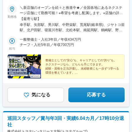
＼新店舗のオープンを続々と推進中★／全国各地にあるネクステ
ージ店舗にて勤務可能！※希望を考慮し配属します。※店舗の詳細
勤務地
については下記＜勤務地一覧＞をご確認ください。＜ 働き方の
【最寄り駅】
選択が可能です！ ＞ネクステージでは3つの働き方があります。
幸手駅、矢部駅、男川駅、中野栄駅、荒尾駅(岐阜県)、ジヤトコ前
1、全国転勤ありの『グローバル型』2、近隣エリア内の『中域
駅、北戸田駅、寝屋川市駅、北松本駅、南延岡駅、鶴崎駅、野々
型』3、転勤なしの『地域型』働き方によってスタート給与が異な
市駅(ＩＲいしかわ鉄道線)、清輝橋駅、南永山駅、偕楽園駅、植田
りますが、ご自身のライフスタイルや理想のキャリアに合わせ
一般整備士・入社3年目／年収434万円
駅(名古屋市営)、美合駅、朝菜町駅、小池駅、西小泉駅、日進駅
て、働き方をご選択いただけます！★自動車通勤OK（一部除く）
チーフ・入社5年目／年収700万円
(愛知県)、置賜駅、石浜駅、岡本駅(栃木県)、矢場町駅、竜王駅、
給与
★受動喫煙対策あり※下記勤務地補足ネクステージ水戸南店／茨城
彦根駅、上野幌駅、越前新保駅、六軒駅(三重県)、小山駅、山口駅
県東茨城郡茨城町長岡矢頭3530SUV LAND名古屋／愛知県名古屋
(山口県)、南町田グランベリーパーク駅、岐南駅、新浜松駅、東新
市緑区大高町丸の内36番1
整備士としての“安心”も、キャリアとしての“誇り”も。
潟駅、長泉なめり駅、港南台駅、船岡駅(宮城県)、塚目駅、東陽町
ネクステージなら、どちらも手にできます。
駅、新金岡駅、喜多山駅(愛知県)、東静岡駅、幕張駅、牛山駅、南
経験・資格を正当評価し、未経験者にも一歩ずつ学べる
草津駅、西那須野駅、湘南深沢駅、道ノ尾駅、南大高駅、土橋駅
環境を整えています。
「この先も整備士を続けたい／もっと評価されたい」そ
(愛媛県)、鼓ケ浦駅、神領駅、森林公園駅(北海道)、西飾磨駅、土
の想いを叶えられる場所です。
崎駅、香里園駅、妙興寺駅、中島駅(愛知県)、上社駅、上塩屋駅、
ししぶ駅、センター南駅、泉中央駅、佐賀駅、千川駅、南郷１８
丁目駅、下松駅(大阪府)、水城駅、高塚駅、南大分駅、倉見駅、折
気になる
応募する
尾駅、黒松駅(宮城県)、柏林台駅、竹下駅、矢向駅、豊明駅、赤嶺
駅、寺尾駅、神辺駅、環状通東駅、新大楽毛駅、宮之阪駅、放出
駅、鷺沼駅、平塚駅、寒川駅、善行駅、洋光台駅、運動公園前駅
(青森県)、知寄町二丁目駅、岩手飯岡駅、入谷駅(神奈川県)、小古
巡回スタッフ／賞与年3回・実績6.04カ月／17時10分退
曽駅、研究学園駅、摂津駅、神明町駅、塩釜口駅、漆山駅(山形
社
県)、柏駅、川中島駅、八戸駅、門司駅、三河鹿島駅、北岡崎駅、
荒子川公園駅、積志駅、箕面船場阪大前駅、竜田口駅、五箇荘
株式会社トヨタレンタリース大阪(トヨタグループ)