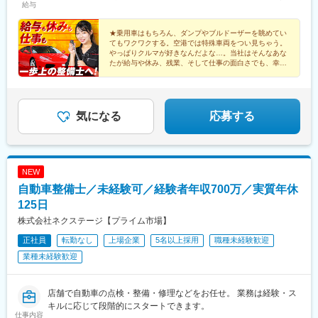
さい。詳細はHPをご覧ください。【北海道・東北】北海道、宮
給与
自動車整備の実務経験がある方はご相談ください！※試用期間有
城、青森、秋田、岩手、山形、福島【関東】東京、神奈川、埼
(同待遇/最長6ヵ月)※海外赴任手当や各種手当、残業代等はこれら
玉、千葉、茨城、栃木、群馬、山梨【東海・北信越】愛知、岐
とは別途支給いたします。【年収例】年収470万円／メーカーリ
★乗用車はもちろん、ダンプやブルドーザーを眺めてい
阜、静岡、三重、新潟、長野、富山、石川、福井【近畿】大阪、
てもワクワクする。空港では特殊車両をつい見ちゃう。
コール／35歳 経験3年／月給39万円年収650万円／メーカー海外
やっぱりクルマが好きなんだよな…。当社はそんなあな
兵庫、京都、奈良、滋賀、和歌山【中国・四国】広島、山口、岡
プロジェクト／40歳 経験5年／月給57万円年収450万円／メーカ
たが給与や休み、残業、そして仕事の面白さでも、幸せ
山、鳥取、島根、香川、徳島、愛媛、高知【九州・沖縄】福岡、
ー開発実験評価／27歳 経験2年／月給37万円年収510万円／国産
になれる会社です！
熊本、佐賀、大分、鹿児島、宮崎、長崎、沖縄
★外国籍の整備士も多数活躍中！
ディーラー整備／37歳 経験1年／月給42万円
気になる
応募する
NEW
自動車整備士／未経験可／経験者年収700万／実質年休
125日
株式会社ネクステージ【プライム市場】
正社員
転勤なし
上場企業
5名以上採用
職種未経験歓迎
業種未経験歓迎
店舗で自動車の点検・整備・修理などをお任せ。 業務は経験・ス
キルに応じて段階的にスタートできます。
仕事内容