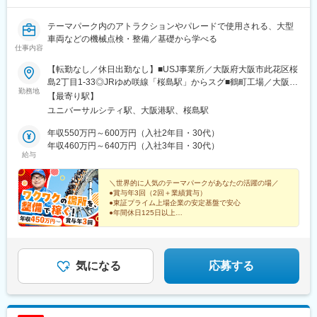
テーマパーク内のアトラクションやパレードで使用される、大型
車両などの機械点検・整備／基礎から学べる
仕事内容
【転勤なし／休日出勤なし】■USJ事業所／大阪府大阪市此花区桜
島2丁目1-33◎JRゆめ咲線「桜島駅」からスグ■鶴町工場／大阪府
勤務地
大阪市大正区鶴町3丁目※U・Iターン歓迎※受動喫煙対策：敷地内
【最寄り駅】
禁煙
ユニバーサルシティ駅、大阪港駅、桜島駅
年収550万円～600万円（入社2年目・30代）
年収460万円～640万円（入社3年目・30代）
給与
＼世界的に人気のテーマパークがあなたの活躍の場／
●賞与年3回（2回＋業績賞与）
●東証プライム上場企業の安定基盤で安心
●年間休日125日以上
●原則定時退社でプライベート充実
●定着率90％以上！年収450万円～
●面接1回、即日内定あり
気になる
応募する