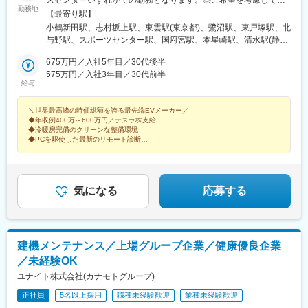
勤務地
属（U・Iターンも歓迎！）【北海道・東北】 北海道★宮城県（仙
【最寄り駅】
台市） 【関東】東京都（板橋区／江東区） 千葉県（千葉市）神奈
小鶴新田駅、志村坂上駅、東雲駅(東京都)、鷺沼駅、東戸塚駅、北
川県（横浜市／川崎市） 埼玉県（さいたま市／川越市） 群馬県★
与野駅、スポーツセンター駅、国府宮駅、本星崎駅、清水駅(静岡
茨城県★ 【中部】 愛知県（稲沢市／名古屋市） 静岡県（静岡
県)、山ノ内駅(京都府)、なかもず駅、園田駅、広電西広島・己斐
市）岐阜県★富山県★ 【近畿】 大阪府（豊中市／堺市） 兵庫県
675万円／入社5年目／30代後半
駅、雁ノ巣駅、志村三丁目駅、辰巳駅、中百舌鳥駅、西広島駅、
（明石市）★京都府（京都市） 【中国】 広島県（広島市）岡山県
575万円／入社3年目／30代前半
福島町駅
給与
【九州・沖縄】福岡県（福岡市）鹿児島県★沖縄県★※「★」は今
後オープン予定も含めた拠点です。＼クリーンで清潔感にあふれ
＼世界最高峰の時価総額を誇る最先端EVメーカー／
た職場／サービスセンター内は冷暖房完備。エンジンオイルの交
◆年収例400万～600万円／テスラ株支給
換作業がないため、工場内は驚くほどクリーンで静かです。白い
◆冷暖房完備のクリーンな整備環境
壁に囲まれた、まるでラボ（研究所）のようなスタイリッシュな
◆PCを駆使した最新のリモート診断
空間で、支給される最新のユニフォームに身を包んで働く。従来
◆実務未経験OK
◆2026年までに国内50拠点へ拡大
の整備士のイメージを覆すスマートな働き方を、テスラでなら実
◆年功序列なし、スピード昇進
現することが可能です。
気になる
応募する
建機メンテナンス／上場グループ企業／健康優良企業
／未経験OK
ユナイト株式会社(カナモトグループ)
正社員
5名以上採用
職種未経験歓迎
業種未経験歓迎