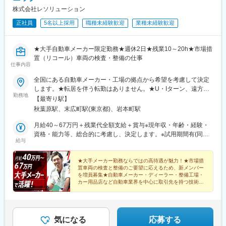
株式会社レソリューション
正社員
5名以上採用
職種未経験歓迎
業種未経験歓迎
★大手自動車メーカー限定勤務★週休2日★残業10～20h★市場措
置（リコール）車両の検査・整備の仕事
仕事内容
全国にある自動車メーカー・工場の拠点から希望を考慮して決定
します。★転居を伴う転勤はありません。★U・Iターン、遠方か
勤務地
らのご応募も歓迎！引越など赴任に伴う費用、家賃は全額負担し
【最寄り駅】
ます（会社規定による）。★請負先やお客様先での勤務。【北海
秋葉原駅、末広町駅(東京都)、岩本町駅
道・東北】北海道、宮城、青森、秋田、岩手、山形、福島【関
東】東京、神奈川、埼玉、千葉、茨城、栃木、群馬、山梨【東
月給40～67万円＋残業代全額支給＋賞与※現年収・年齢・経験・
海・北信越】愛知、岐阜、静岡、三重、新潟、長野、富山、石
資格・能力等、総合的に考慮し、決定します。※試用期間有(同待
給与
川、福井【近畿】大阪、兵庫、京都、奈良、滋賀、和歌山【中
遇/最長6ヵ月)※各種手当、残業代等はこれらとは別途支給いたし
国・四国】広島、山口、岡山、鳥取、島根、香川、徳島、愛媛、
ます。【年収例】◆540万円／メーカーリコール／24歳 入社3年
高知【九州・沖縄】福岡、熊本、佐賀、大分、鹿児島、宮崎、長
／月給45万円◆600万円／メーカーリコール／35歳 入社8年／月
★大手メーカー勤務ならではの高待遇が魅力！★市場措
置車両の検査と整備のご要望に応えるため、新メンバー
崎、沖縄★マイカー通勤OK、駐車場完備！
給50万円◆720万円／メーカーリコール／51歳 入社5年／月給60
を増員募集★自動車メーカー・ディーラー・整備工場・
万円
カー用品店など自動車業界を中心に取引先を持つ技術者
集団★年2000名以上の整備士さんからのご相談実績
気になる
応募する