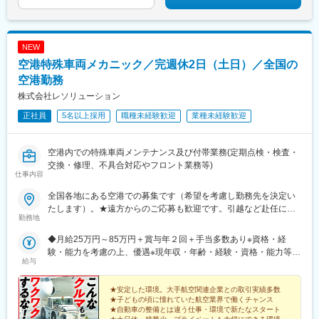
NEW
空港特殊車両メカニック／完週休2日（土日）／全国の
空港勤務
株式会社レソリューション
正社員
5名以上採用
職種未経験歓迎
業種未経験歓迎
空港内での特殊車両メンテナンス及び付帯業務(定期点検・検査・
交換・修理、不具合対応やフロント業務等)
仕事内容
全国各地にある空港での募集です（希望を考慮し勤務先を決定い
たします）。★遠方からのご応募も歓迎です。引越など赴任に伴
勤務地
う費用、家賃は全額負担します（会社規定による）。★請負先や
お客様先での勤務となります。【北海道・東北】 北海道、宮
◆月給25万円～85万円＋賞与年２回＋手当多数あり※資格・経
城、青森、秋田、岩手、福島【関東】 東京、千葉、茨城【中
験・能力を考慮の上、優遇※現年収・年齢・経験・資格・能力等、
部・北陸】 愛知、静岡、新潟、長野、富山、石川【近畿】 大
給与
総合的に考慮し、決定します。※自動車整備の実務経験がある方は
阪、兵庫、和歌山【中国・四国】 広島、山口、岡山、鳥取、島
ご相談ください！※試用期間有(同待遇/最長6ヵ月)※各種手当、残業
根、香川、徳島、愛媛、高知【九州・沖縄】 福岡、熊本、佐
代等はこれらとは別途支給いたします。【年収例】◆27歳（自動
★安定した環境。大手航空関連企業との取引実績多数
賀、大分、鹿児島、長崎、沖縄【交通】勤務先により異なりま
★子どもの頃に憧れていた航空業界で働くチャンス
車整備士2級）…年収336万円◆33歳（自動車整備士3級）…年収
★自動車の整備とは違う仕事・環境で新たなスタート
す。★マイカー通勤可能、駐車場完備
420万円