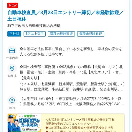
NEW
自動車検査員／8月23日エントリー締切／未経験歓迎／
土日祝休
独立行政法人自動車技術総合機構
正社員
5名以上採用
職種未経験歓迎
業種未経験歓迎
全自動車が法的基準に適合しているかを審査し、車社会の安全を
支える役割を担う仕事です。
仕事内容
全国の検査部・事務所（全93拠点）での勤務【北海道エリア】札
幌・函館・旭川・室蘭・釧路・帯広・北見【東北エリア】・宮城
勤務地
（仙台）・青森・八戸・岩手・秋田・山形・庄内・福島・いわき
【最寄り駅】
【関東エリア】・品川・練馬・足立・八王子・多摩・茨城・土
北３４条駅、七重浜駅、新旭川駅、鷲別駅、新富士駅(北海道)、柏
浦・栃木・佐野・群馬・埼玉・熊谷・所沢・春日部・千葉・習志
林台駅、西北見駅、小鶴新田駅、筒井駅(青森県)、陸奥市川駅、岩
野・野田・袖ケ浦・神奈川・川崎・湘南・相模・山梨【北陸信越
手飯岡駅、泉外旭川駅、漆山駅(山形県)、西袋駅、福島駅(福島
エリア】・新潟・長岡・富山・石川・長野・松本【中部エリ
【大学卒以上の場合】・東京都勤務／月給27万8,400円以上・愛
県)、内郷駅、鮫洲駅、東武練馬駅、六町駅、小宮駅、西国立駅、
ア】・名古屋・豊橋・西三河・小牧・福井・岐阜・飛騨・静岡・
知県勤務／月給26万2,160円以上・大阪府勤務／月給25万9,840円
水戸駅、荒川沖駅、江曽島駅、田島駅、上泉駅、西大宮駅、明戸
給与
浜松・沼津・三重・四日市【近畿エリア】・大阪・なにわ・和
以上・その他地域／月給23万2,000円以上【専門学校卒（4年課
駅、所沢駅、豊春駅、稲毛海岸駅、船橋日大前駅、運河駅、長浦
泉・京都・京都南・奈良・滋賀・和歌山・兵庫、姫路【中国エリ
程）の場合】・東京都勤務／月給27万8,400円以上・愛知県勤務
駅(千葉県)、鴨居駅、小島新田駅、平塚駅、下溝駅、酒折駅、白山
ア】・広島・福山・鳥取・島根・岡山・山口【四国エリア】・香
／月給26万2,160円以上・大阪府勤務／月給25万9,840円以上・そ
＼8月23日(日)エントリー〆切！車社会の安全を守る、
駅(新潟県)、宮内駅(新潟県)、東新庄駅、大河端駅、北長野駅、平
自動車検査のプロフェッショナルへ！／
川・徳島・愛媛・高知【九州エリア】・福岡・北九州・久留米・
の他地域／月給23万2,000円以上【短大卒以上、または専門学校
田駅(長野県)、中島駅(愛知県)、船町駅、若林駅(愛知県)、岩倉駅
◆法的基準に基づく新規検査や構造変更検査を担当
筑豊・佐賀・長崎・佐世保・厳原・熊本・大分・宮崎・鹿児島・
卒（2年課程）の場合】・東京都勤務／月給25万9,800円以上・愛
(愛知県)、ベル前駅、南宿駅、高山駅、県総合運動場駅、さぎの宮
◆スキルを磨き、キャリアアップが目指せる研修あり