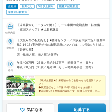
駅、土岐市駅、円座駅、伊奈駅、七重浜駅、紀伊駅、高岡やぶな
正社員
転勤なし
5名以上採用
職種未経験歓迎
み駅、高蔵寺駅、柏たなか駅、美濃川合駅、習志野駅、西新町
業種未経験歓迎
駅、新利府駅、名和駅(愛知県)、春江駅、発寒駅、江南駅(愛知
県)、館腰駅、平成駅、紀三井寺駅、伊達駅、北久里浜駅、千里駅
(三重県)、北長岡駅、新座駅、動物公園駅、前橋大島駅、藤代駅、
【未経験からトヨタGで働く】リース車両の定期点検・軽整備
公津の杜駅、羽犬塚駅、信濃国分寺駅、大須観音駅、長沼駅(静岡
（巡回スタッフ）★土日祝休み
県)、京成幕張駅、赤迫駅、本郷駅(愛知県)、センター北駅、要町
仕事内容
駅、尻手駅、深江橋駅、知寄町駅、追分駅(三重県)、妙国寺前駅、
上前津駅、知寄町一丁目駅
【大阪府外の転勤なし】■整備センター／大阪府大阪市淀川区西中
島2-14-15※実務開始後の出勤場所については、ご相談のうえ対応
勤務地
します。（大阪府内のトヨタレンタカーの各店舗）＊アクセス ・
【最寄り駅】
大阪メトロ御堂筋線「西中島南方駅」より徒歩6分・阪急電鉄「南
西中島南方駅、南方駅(大阪府)
方駅」より 徒歩7分◎受動喫煙対策：あり
年収400万円（25歳／月給24.7万円＋時間外手当・賞与）
年収500万円（30歳／月給28.5万円＋時間外手当・賞与）
給与
《車好き必見★》未経験からでも始められる巡回スタッ
フ！
◆残業ほぼなし！年休120日で働きやすさ抜群！
◆未経験OK＆整備職の資格不要！研修充実で独り立ち
まで支援◎
◆賞与年3回！平均勤続19年の高定着率◎
◆土日祝休みでプライベートも充実！
気になる
応募する