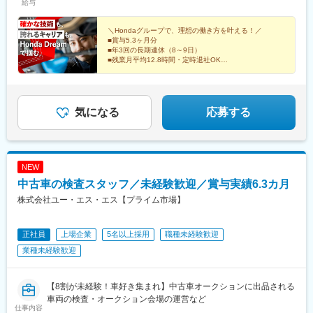
給与
島駅、南港口駅、大阪ビジネスパーク駅、桜ノ宮駅、十三駅、池
海・北陸・甲信越】■愛知県：名古屋中央／名古屋南／名古屋東／
新座駅、川名駅、徳重駅、杁ケ池公園駅、小牧口駅、名鉄一宮
田駅(大阪府)、住道駅、八尾駅、園田駅、星ケ丘駅(大阪府)、西三
小牧／一宮／豊橋／名古屋上小田井■岐阜県：岐阜【近畿】■大阪
駅、運動公園前駅(愛知県)、中小田井駅、笠松駅、中百舌鳥駅、牧
荘駅、三田駅(兵庫県)、猪名寺駅、仁川駅、桜川駅(大阪府)、大国
府：堺／箕面／藤井寺／東淀川／豊中■京都府：京都伏見／京都右
＼Hondaグループで、理想の働き方を叶える！／
落駅、藤井寺駅、ＪＲ淡路駅、曽根駅(大阪府)、竹田駅(京都府)、
■賞与5.3ヶ月分
町駅、鴻池新田駅、兵庫駅、土山駅、播磨町駅、別府駅(兵庫県)、
京／京都北山■兵庫県：神戸灘／尼崎／姫路／西宮甲子園■奈良
山ノ内駅(京都府)、北大路駅、大石駅、猪名寺駅、手柄駅、甲子園
■年3回の長期連休（8～9日）
社町駅、荒井駅、大村駅(兵庫県)、西神南駅、ハーバーランド駅、
県：奈良【中国・四国】■岡山県：岡山■広島県：広島／福山■徳
口駅、新大宮駅、北長瀬駅、天神川駅、道上駅、阿波富田駅、鬼
■残業月平均12.8時間・定時退社OK
マリンパーク駅、林崎松江海岸駅、阪神国道駅、香櫨園駅、向島
島県：徳島■香川県：高松■高知県：高知【九州】■福岡県：博多
「バイクが好き、スキルを磨きたい」そんな想いに応え
無駅、朝倉駅前駅、博多駅、福工大前駅、御井駅、春日駅(福岡
駅、亀岡駅、西京極駅、西院駅(京福線)、向日町駅、上鳥羽口駅、
る環境
／福岡東／久留米／福岡春日／福岡西■熊本県：熊本※転勤あり※
県)、室見駅、八丁馬場駅、田園調布駅、蓮根駅、千鳥町駅、泉体
整備士資格をお持ちの方・未経験の方OK
城陽駅、長岡京駅、朝日野駅、武佐駅(滋賀県)、石部駅、三雲駅、
受動喫煙対策：分煙対策あり
育館駅、杉田駅(神奈川県)、センター南駅、宮前平駅、吉野原駅、
水口松尾駅、守山駅、南草津駅、瀬田駅(滋賀県)、野洲駅、篠原駅
長久手古戦場駅、西一宮駅、下新庄駅、くいな橋駅、嵐電天神川
気になる
応募する
(滋賀県)、新広駅、矢野駅、大塚駅(広島県)、安芸矢口駅、佐伯区
駅、西灘駅、塚口駅(阪急線)、奈良駅、矢賀駅、高松駅(東京都)、
役所前駅、江波駅、宇品四丁目駅、本郷駅(広島県)、府中駅(広島
尾張一宮駅、太秦天神川駅、摩耶駅
県)、安芸中野駅、海田市駅、筑後大石駅、鞍手駅、勝野駅、田主
丸駅、教育大前駅、苅田駅、古賀駅、行橋駅、中泉駅、採銅所
NEW
駅、田川市立病院駅、今宿駅、渡辺通駅、高宮駅(福岡県)、三毛門
駅、九州工大前駅、下曽根駅、香春口三萩野駅、黒崎駅、八幡駅
中古車の検査スタッフ／未経験歓迎／賞与実績6.3カ月
(福岡県)、小森江駅、京急川崎駅、汐留駅、麹町駅、秋葉原駅、糀
株式会社ユー・エス・エス【プライム市場】
谷駅、宝町駅(東京都)、志村坂上駅、五反田駅、春日駅(東京都)、
東池袋駅、菊川駅(東京都)、市大医学部駅、新高島駅、センター北
駅、星川駅、湘南深沢駅、静岡駅、吉原本町駅、下小田井駅、豊
正社員
上場企業
5名以上採用
職種未経験歓迎
田本町駅、名古屋駅、東別院駅、大曽根駅、西高蔵駅、左京山
業種未経験歓迎
駅、在良駅、摂津市駅、コスモスクエア駅、京橋駅(大阪府)、大阪
天満宮駅、門真市駅、稲野駅、汐見橋駅、今宮戎駅、西宮駅(ＪＲ
線)、四条大宮駅、くいな橋駅、宇品五丁目駅、糒駅、薬院駅、旦
【8割が未経験！車好き集まれ】中古車オークションに出品される
過駅、黒崎駅前駅、内幸町駅、岩本町駅、京橋駅(東京都)、不動前
車両の検査・オークション会場の運営など
駅、後楽園駅、東池袋四丁目駅、産業振興センター駅、保土ケ谷
仕事内容