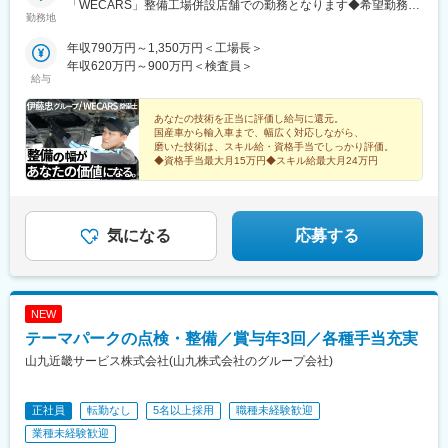
「WECARS」整備工場併設店舗での勤務となります◆希望勤務地
勤務地
はご相談のうえ決定◆U・Iターン歓迎！◆マイカー・自転車通勤
OK／駐車場を完備＼面接は『希望勤務地』で実施します／面接時
年収790万円～1,350万円＜工場長＞
には職場見学を実施しています。実際の作業環境や現場の雰囲気
年収620万円～900万円＜検査員＞
をご覧いただき、納得したうえでご判断いただけます。＜募集地
給与
域＞東北（山形県・福島県）関東（東京都・神奈川県・千葉県・
埼玉県・茨城県・栃木県・群馬県）北陸・甲信越（石川県・福井
あなたの技術を正当に評価し給与に還元。
県・長野県・新潟県）東海（愛知県・静岡県・岐阜県・三重県）
国産車から輸入車まで、幅広く対応しながら、
磨いた技術は、スキル給・資格手当でしっかり評価。
関西（大阪府・京都府・兵庫県・滋賀県・奈良県・和歌山県）中
◆資格手当最大月15万円◆スキル給最大月24万円
国（広島県・岡山県・山口県）四国（徳島県・香川県・愛媛県・
高知県）九州（福岡県・熊本県・佐賀県・長崎県・大分県・宮崎
県・鹿児島県）沖縄県※受動喫煙対策：喫煙場所あり（電子タバコ
のみ可／店舗により異なります）
気になる
応募する
NEW
テーマパークの点検・整備／賞与年3回／各種手当充実
山九近畿サービス株式会社(山九株式会社のグループ会社)
正社員
転勤なし
5名以上採用
職種未経験歓迎
業種未経験歓迎