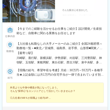
【今までのご経験を活かせるお仕事をご紹介】設計開発／生産技
術など、自動車に関わる業務をお任せします
仕事内容
【入社後も転勤なしの大手メーカーのみご紹介】全国24都府県＜
勤務地一覧＞■東北／宮城県、福島県、岩手県、山形県■関東／群
勤務地
馬県、栃木県、茨城県、千葉県、埼玉県、東京都、神奈川県■甲信
【最寄り駅】
越／山梨県、長野県■中部／静岡県、愛知県、三重県■関西／滋賀
川崎駅、善行駅、新横浜駅、伊勢原駅、刈谷駅、三河豊田駅、神
県、京都府、奈良県、大阪府、兵庫県■中国／広島県、山口県■九
領駅、玉垣駅、東船岡駅、東白石駅、西古川駅、泉中央駅、多賀
州／福岡県受動喫煙対策：あり以下該当拠点については、屋内禁
城駅、古川駅、やながわ希望の森公園前駅、喜久田駅、川辺沖
煙・屋外に喫煙スペースあり八王子フォーラム・厚木フォーラ
【現職の給与、希望年収を考慮】月給：30万円～55万円＋各種手
駅、蒲須坂駅、岡本駅(栃木県)、小金井駅、石橋駅(栃木県)、吉水
ム・広島フォーラム＜◎入社後も転勤なし◎ご自宅から通いやす
当★上記金額には月1万円の住宅手当が一律で含まれています別
駅、新鹿沼駅、間々田駅、野州大塚駅、黒磯駅、真岡駅、寺内
給与
いエリアで働けます！＞お住いから通勤圏内のお仕事のご紹介は
途、時間外労働分（1分単位で全額支給）、賞与（年2回）を支給
駅、磯部駅(群馬県)、神保原駅、新前橋駅、安中駅、成島駅(群馬
もちろん、地元で働きたい方はそのエリアのお仕事をご紹介可
※能力・経験を考慮し当社規定により決定※詳細は面接時に説明い
県)、吉野原駅、ふじみ野駅、南羽生駅、内宿駅、花崎駅、久喜
外見よりも中身や構造が気になってしまう。
能！入社後も転勤はないため安心して就業していただけます。通
たします※法定外・法定休日労働いずれも1分単位で計測し、所定
駅、笠幡駅、明戸駅、東行田駅、北坂戸駅、丹荘駅、新所沢駅、
そんな“探求心”をエンジニアとして活かしていきませんか？
勤時間が短くなることで、趣味に費やす時間・家族とのコミュニ
の割増率を乗じた金額で支給【社員の年収例】506万円／29歳／
上福岡駅、朝霞台駅、東飯能駅、東松山駅、高坂駅、志久駅、本
ケーションが増えたなど、喜びの声が多数上がっています。長時
独身（月給30万円＋各種手当＋賞与） 624万円／34歳／配偶者あ
庄早稲田駅、蓮田駅、和光市駅、蕨駅、安中榛名駅、藪塚駅、細
◎入社者の98％が前職より給与UP
間の通勤や満員電車から解放されませんか？※詳細は面談時に労働
り、子供1人（月給37万円＋各種手当＋賞与） 689万円／39歳／
◎大手メーカー勤務／正社員採用
谷駅(群馬県)、つくば駅、勝田駅、荒川沖駅、中妻駅、神立駅、日
◎月給30～55万円提示中
条件説明書にて明示します※下記は勤務地例となります※勤務先に
配偶者あり、子供2人（月給40万8,000円＋各種手当＋賞与）
立駅、常陸多賀駅、安曇追分駅、塩尻駅、岡谷駅、伊那新町駅、
◎入社後も転勤なし／土日祝休み／残業少なめ
より自動車通勤OK