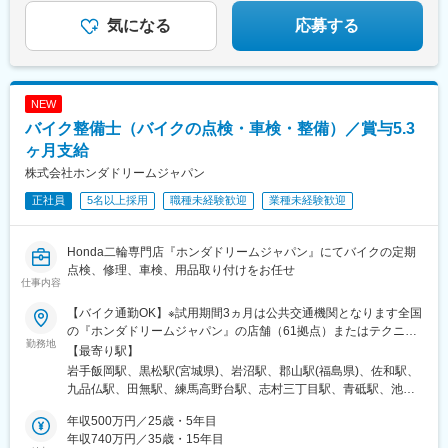
大学前駅(長野県)、田中駅、実籾駅、スポーツセンター駅、蘇我
駅、誉田駅、小室駅、豊洲駅、新橋駅、笹塚駅、四ツ谷駅、末広
気になる
応募する
町駅(東京都)、京急蒲田駅、八丁堀駅(東京都)、中野駅(東京都)、
志村三丁目駅、大崎広小路駅、本郷三丁目駅、向原駅(東京都)、王
子神谷駅、錦糸町駅、都立大学駅、野島公園駅、新杉田駅、大船
駅、福浦駅、東戸塚駅、京急新子安駅、みなとみらい駅、山手
NEW
駅、弁天橋駅、センター南駅、天王町駅、湘南町屋駅、香川駅、
バイク整備士（バイクの点検・車検・整備）／賞与5.3
梶が谷駅、新整備場駅、武蔵中原駅、上溝駅、武蔵五日市駅、矢
野口駅、小作駅、恋ケ窪駅、三鷹駅、花小金井駅、西武立川駅、
ヶ月支給
箱根ケ崎駅、田無駅、多摩境駅、豊田駅、北八王子駅、北府中
株式会社ホンダドリームジャパン
駅、原当麻駅、かしわ台駅、瀬谷駅、海老名駅(相模線)、愛甲石田
正社員
5名以上採用
職種未経験歓迎
業種未経験歓迎
駅、相武台前駅、塔ノ沢駅、中央林間駅、倉見駅、富士岡駅、足
柄駅(静岡県)、鷲津駅、大岡駅(静岡県)、裾野駅、沼津駅、岩波
駅、日吉町駅、東静岡駅、興津駅、西焼津駅、御厨駅(静岡県)、八
Honda二輪専門店『ホンダドリームジャパン』にてバイクの定期
幡駅(静岡県)、積志駅、高塚駅、金指駅、ジヤトコ前駅、金谷駅、
点検、修理、車検、用品取り付けをお任せ
掛川市役所前駅、菊川駅(静岡県)、木田駅、日進駅(愛知県)、徳重
仕事内容
駅、新安城駅、奥田駅、桜井駅(愛知県)、犬山口駅、吉浜駅(愛知
県)、勝川駅、榎戸駅(愛知県)、枇杷島駅、上横須賀駅、共和駅、
【バイク通勤OK】※試用期間3ヵ月は公共交通機関となります全国
柏森駅、三河高浜駅、野間駅、古見駅(愛知県)、牛田駅(愛知県)、
の『ホンダドリームジャパン』の店舗（61拠点）またはテクニカ
勤務地
永和駅、黒笹駅、乙川駅、三郷駅(愛知県)、中京競馬場前駅、稲沢
ルセンター5拠点のいずれかでの勤務となります※配属は居住地を
【最寄り駅】
駅、野跡駅、堀田駅(名古屋市営)、亀島駅、上前津駅、ナゴヤドー
考慮し決定【東北】■岩手県：盛岡■宮城県：仙台泉／宮城岩沼■
岩手飯岡駅、黒松駅(宮城県)、岩沼駅、郡山駅(福島県)、佐和駅、
ム前矢田駅、笠寺駅、日比野駅(名古屋市営)、鳴海駅、金城ふ頭
福島県：郡山【関東】■茨城県：水戸北■東京都：世田谷／西東京
九品仏駅、田無駅、練馬高野台駅、志村三丁目駅、青砥駅、池上
駅、麻生田駅、蓮花寺駅、菰野駅、伊勢朝日駅、四日市駅、中水
／練馬／板橋／葛飾／大田／立川■神奈川県：磯子／横浜都筑／横
駅、立飛駅、新杉田駅、センター北駅、三ツ境駅、宮崎台駅、中
野駅、瀬戸口駅、聚楽園駅、太田川駅、東湊駅、石津川駅、土居
浜旭／川崎宮前／横浜緑■千葉県：船橋／松戸／蘇我■埼玉県：ふ
年収500万円／25歳・5年目
山駅(神奈川県)、東船橋駅、松戸駅、蘇我駅、ふかや花園駅、北鴻
駅(大阪府)、千里丘駅、安治川口駅、トレードセンター前駅、御幣
かや花園／鴻巣／所沢／大宮／狭山／東浦和／草加／新座【東
年収740万円／35歳・15年目
巣駅、新所沢駅、今羽駅、新狭山駅、東浦和駅、獨協大学前駅、