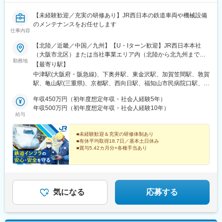
【未経験歓迎／充実の研修あり】JR西日本の鉄道車両や機械設備
のメンテナンスをお任せします
仕事内容
【北陸／近畿／中国／九州】【U・Iターン歓迎】JR西日本本社
（大阪市北区）または当社事業エリア内（北陸から北九州まで）
勤務地
の各支社※可能な限り希望に沿う配属をいたします【北陸エリア】
【最寄り駅】
富山県（富山市）石川県（金沢市、白山市）福井県（敦賀市）
中津駅(大阪府・阪急線)、下奥井駅、東金沢駅、加賀笠間駅、敦賀
【近畿エリア】京都府（京都市、向日市、福知山市）大阪府（大
駅、亀山駅(三重県)、京都駅、西向日駅、福知山市民病院口駅、森
阪市、吹田市、泉佐野市）兵庫県（明石市、豊岡市、揖保郡）奈
ノ宮駅、天王寺駅、西中島南方駅、大阪駅、京橋駅(大阪府)、富木
良県（奈良市）三重県（亀山市）和歌山県（和歌山市、田辺市）
年収450万円（初年度想定年収・社会人経験5年）
駅、吹田駅(東海道本線)、高槻市駅、高井田中央駅、日根野駅、林
【中国エリア】鳥取県（鳥取市、米子市）島根県（出雲市）岡山
年収500万円（初年度想定年収・社会人経験10年）
崎松江海岸駅、豊岡駅(兵庫県)、姫路駅、太市駅、網干駅、厄神
給与
県（岡山市）広島県（広島市）山口県（山口市、下関市）【九州
駅、平城山駅、新王寺駅、紀伊中ノ島駅、紀伊田辺駅、湖山駅、
エリア】福岡県（那珂川市)＜本社＞〒530-8341大阪府大阪市北
富士見町駅(鳥取県)、米子駅、浜田駅、出雲神西駅、大安寺駅、北
区芝田2-4-24（各線「大阪」駅より徒歩7分）※受動喫煙対策：敷
■未経験歓迎＆充実の研修体制あり
長瀬駅、岡山駅、矢賀駅、天神川駅、新山口駅、幡生駅、下関
■有休平均取得18.7日／基本土日休み
地内喫煙可能場所あり
駅、博多南駅、大阪梅田駅(阪急線)、大阪城公園駅、大阪阿部野橋
■賞与5.42カ月分+各種手当あり
駅、梅田駅(地下鉄)、大阪ビジネスパーク駅、鳳駅、山陽姫路駅、
未経験から、JR西日本の鉄道インフラの安全を守る技術
王寺駅、後藤駅、岡山駅前駅、中津駅(地下鉄)、天王寺駅前駅、大
者に。
阪梅田駅(阪神線)、西川緑道公園駅
【設立以来最大規模の採用を実施中！】
気になる
応募する