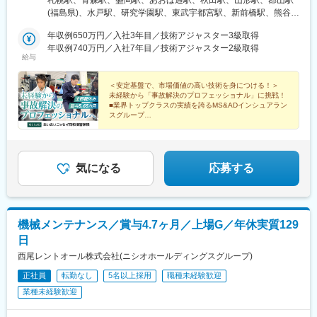
木県／群馬県／埼玉県／千葉県／東京都／神奈川県／山梨県／岐
(福島県)、水戸駅、研究学園駅、東武宇都宮駅、新前橋駅、熊谷
阜県／静岡県／愛知県／三重県／新潟県／富山県／石川県／福井
駅、北与野駅、川越駅、春日部駅、南新宿駅、浅草駅、立川北
県／長野県／滋賀県／京都府／大阪府／兵庫県／奈良県／和歌山
年収例650万円／入社3年目／技術アジャスター3級取得
駅、馬車道駅、藤沢駅、木更津駅、市役所前駅(千葉県)、京成船橋
県／鳥取県／島根県／岡山県／広島県／山口県／徳島県／香川県
年収例740万円／入社7年目／技術アジャスター2級取得
駅、甲府駅、岐阜駅、大垣駅、沼津駅、静岡駅、遠州病院駅、さ
給与
／愛媛県／高知県／福岡県／佐賀県／長崎県／熊本県／大分県／
さしまライブ駅、亀島駅、東岡崎駅、津駅、新潟駅、上本町駅(富
宮崎県／鹿児島県／沖縄県※詳細は下記URLよりご確認ください。
山県)、北鉄金沢駅、長野駅、松本駅、錦駅、四条大宮駅、北新地
https://www.aioinissaydowa.co.jp※現在当社は、三井住友海上火災
＜安定基盤で、市場価値の高い技術を身につける！＞
駅、堺駅、旧居留地・大丸前駅、姫路駅、近鉄奈良駅、郵便局前
未経験から「事故解決のプロフェッショナル」に挑戦！
保険株式会社との合併に関する協議を行なっております。その影
駅、福山駅、市役所前駅(広島県)、新山口駅、徳島駅、片原町駅
■業界トップクラスの実績を誇るMS&ADインシュアラン
響により、今後上記勤務先住所が変更になる可能性もございます
(香川県)、櫛田神社前駅、西鉄久留米駅、小倉駅(福岡県)、大波止
スグループ
ので予めご了承ください。※受動喫煙対策：各拠点執務室内禁煙
■土日祝休み／年休122日／有休は時間単位で取得可能
駅、慶徳校前駅、天文館通駅、さっぽろ駅、仙台駅、さいたま新
都心駅、都庁前駅、田原町駅(東京都)、立川駅、関内駅、新千葉
駅、大神宮下駅、名鉄岐阜駅、新静岡駅、八幡駅(静岡県)、米野
駅、名古屋駅、広貫堂前駅、京阪膳所駅、大宮駅(京都府)、東梅田
気になる
応募する
駅、大小路駅、元町駅(兵庫県)、山陽姫路駅、田町駅(岡山県)、鷹
野橋駅、周防下郷駅、高松築港駅、博多駅、平和通駅、五島町
駅、西辛島町駅、高見馬場駅、北１２条駅、広瀬通駅、初台駅、
蔵前駅、立川南駅、千葉みなと駅、船橋駅、名鉄名古屋駅、近鉄
機械メンテナンス／賞与4.7ヶ月／上場G／年休実質129
名古屋駅、西町駅、膳所本町駅、大江橋駅、三宮・花時計前駅、
日
手柄駅、柳川駅、日赤病院前駅、瓦町駅、祇園駅(福岡県)、旦過
駅、出島駅、河原町駅(熊本県)、甲東中学校前駅
西尾レントオール株式会社(ニシオホールディングスグループ)
正社員
転勤なし
5名以上採用
職種未経験歓迎
業種未経験歓迎