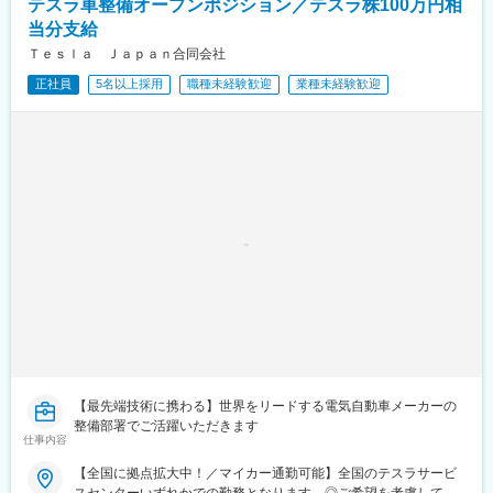
テスラ車整備オープンポジション／テスラ株100万円相
駅、平端駅、弁天町駅、高井田駅(地下鉄)、香里園駅、宇多津駅、
当分支給
鷹ノ子駅、中萩駅、伊予三島駅、香西駅、備前西市駅、久々原
駅、東岡山駅、東福山駅、水島駅、中庄駅、大塚駅(広島県)、天神
Ｔｅｓｌａ Ｊａｐａｎ合同会社
川駅、山頂駅(岩国城)、櫛ケ浜駅、白木山駅、大山寺駅、神領駅、
正社員
5名以上採用
職種未経験歓迎
業種未経験歓迎
野跡駅、稲沢駅、名和駅(愛知県)、印場駅、小泉駅、中菰野駅、豊
明駅、土橋駅(愛知県)、粟ケ崎駅、速星駅、比良駅(愛知県)、黒笹
駅、さぎの宮駅、高師駅、東福島駅、大師橋駅、吉野原駅、御崎
公園駅、御影駅(兵庫県・阪神線)、高井田中央駅、住吉駅(兵庫
県・東海道)
【最先端技術に携わる】世界をリードする電気自動車メーカーの
整備部署でご活躍いただきます
仕事内容
【全国に拠点拡大中！／マイカー通勤可能】全国のテスラサービ
スセンターいずれかでの勤務となります。◎ご希望を考慮して配