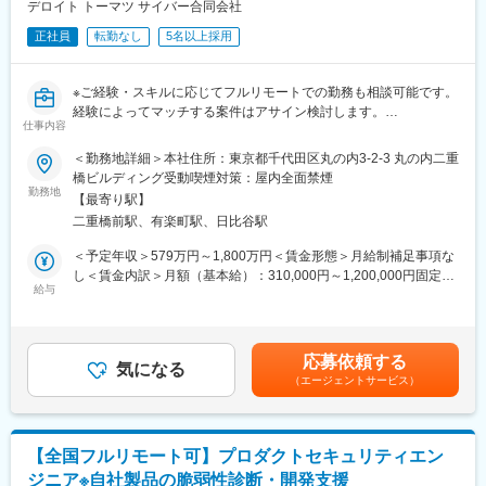
提案（30）→設計（30）→構築（30）→保守（10）
デロイト トーマツ サイバー合同会社
正社員
転勤なし
5名以上採用
■案件事例や取り扱い商材：
・官庁・自治体／一般企業向けのネットワークインフラ設計・構
築・運用保守
※ご経験・スキルに応じてフルリモートでの勤務も相談可能です。
・官庁・自治体／一般企業向けおけるセキュリティ製品導入提
経験によってマッチする案件はアサイン検討します。
案、セキュリティ診断、分析等
仕事内容
◎自社でセキュリティ専門のセンターを持ち、高度のデータ収
※取扱メーカ（代表例）：NEC、Cisco、Fortinet、Juniperなどマ
集・分析が可能／ナショナルクライアント含め大手取引多数
＜勤務地詳細＞本社住所：東京都千代田区丸の内3-2-3 丸の内二重
ルチベンダー対応
◎事業会社、Sierからの入社者も多く、セキュリティ領域で専門
橋ビルディング受動喫煙対策：屋内全面禁煙
知識を身に着けたい方におすすめ
勤務地
■魅力：
【最寄り駅】
◎セキュリティ未経験の方からコンサルや様々なセキュリティ専
地域貢献を目指し、営業部門と生産部門が協力し合う活気ある職
二重橋前駅、有楽町駅、日比谷駅
門家へのキャリアパス多数／入社後もスキルアップ・キャリアア
場です。
ップが見込める環境
＜予定年収＞579万円～1,800万円＜賃金形態＞月給制補足事項な
10人程度のグループの中で、上司部下の関係に縛られず、新たな
し＜賃金内訳＞月額（基本給）：310,000円～1,200,000円固定残
意見を出し合う風通しの良い職場環境を目指しています。
■業務内容：下記いずれかの提供する業務を中心に従事いただきま
給与
業手当/月：69,225円～166,782円（固定残業時間33時間0分/月）
す。
超過した時間外労働の残業手当は追加支給＜月給＞379,225円～
■部門説明：
・戦略系コンサルタント（サイバーによるデジタル・トランスフ
1,366,782円（一律手当を含む）＜昇給有無＞有＜残業手当＞有＜
中国5県（広島県、岡山県、山口県、鳥取県、島根県）の官庁自治
ォーメーション、事業戦略、サイバーセキュリティ戦略の企画・
給与補足＞※詳細は前職考慮の上決定します。■賞与：年3回■昇
体・民間企業のお客様に対し、ITインフラの構築・運用・保守や
応募依頼する
立案など）
気になる
格：年1回（9月）※能力査定の上決定※残業代の有無は役職により
クラウドサービス提供、セキュリティ対策など幅広いICTサービス
（エージェントサービス）
・管理系サイバーセキュリティ（サイバーセキュリティに関連す
異なります。賃金はあくまでも目安の金額であり、選考を通じて
を提供しています。単なるインフラ構築だけでなく、お客様のビ
る規程の整備）
上下する可能性があります。月給(月額)は固定手当を含めた表記で
ジネス課題やニーズを理解し最適なソリューションを提案し、実
・技術系サイバーセキュリティ（クラウド・デジタルアイデンテ
す。
現することをめざし、地域密着型でお客様をサポートしていま
ィティ・ゼロトラスト・ネットワーク/Web/モバイルアプリケーシ
す。
【全国フルリモート可】プロダクトセキュリティエン
ョン脆弱性評価など）
ジニア※自社製品の脆弱性診断・開発支援
・制御システム系サイバーセキュリティ（制御システムのサイバ