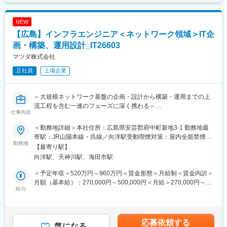
・統合ログ管理プラットフォーム構築保守
・Splunkを使用し構築や運用、監視業務
NEW
■業務内容詳細：
【広島】インフラエンジニア＜ネットワーク領域＞IT企
・Splunk環境の構築／設定
画・構築、運用設計_IT26603
・収集したITデータの集計／分析
マツダ株式会社
・その他付随する作業
・ログの解析、監視
正社員
上場企業
★Splunkとは？
アメリカ合衆国カリフォルニア州サンフランシスコに本社を置
～大規模ネットワーク基盤の企画・設計から構築・運用までの上
き、サーチ、分析、ビッグデータの分析などのソフトウェアを扱
流工程を含む一連のフェーズに深く携わる～
仕事内容
う企業であるSplunk社が開発した統合ログ管理ソリューションで
す。サーバーやネットワーク機器、業務システム、センサーなど
■募集背景
＜勤務地詳細＞本社住所：広島県安芸郡府中町新地3-1 勤務地最
からログやデータを収集し、リアルタイムに検索・分析すること
100年に一度の変革期を迎える自動車業界において、マツダでは
寄駅：JR山陽本線・呉線／向洋駅受動喫煙対策：屋内全面禁煙変
で、重大なリスクや脅威が大規模なインシデントに発展する前に
莫大な顧客データ・車載データを有効活用するため、新規システ
勤務地
更の範囲：将来的に国内・海外事業所への異動の可能性あり
【最寄り駅】
問題を検出する技術です
ムの開発および、既存システムの見直し・再構築への取り組みを
向洋駅、天神川駅、海田市駅
強化しております。
■社員エンゲージメント向上の取り組み
日々高度化するセキュリティ脅威のなか、マツダの成長を支える
＜予定年収＞520万円～960万円＜賃金形態＞月給制＜賃金内訳＞
チーム単位でのアサイン体制だけでなく、定期的な全社総会（参
ため"セキュアなインフラが最強の安定基盤である"ということを目
月額（基本給）：270,000円～500,000円＜月給＞270,000円～
加自由、ホテルを貸し切って行います）を実施しております！
指し、従来のインフラ運用に加え、設計段階からセキュリティを
給与
500,000円＜昇給有無＞有＜残業手当＞有＜給与補足＞上記はあ
その他社員一人一人に向き合った制度や社風があるため詳細は面
組み込み、ビジネスの加速と安全性を両立させる基盤構築に取り
くまで想定年収です。スキル/経験に応じて、相談に応じます。■
接の中でご確認ください
組んでいます。
昇給：年1回■賞与：年2回（7月、12月）賃金はあくまでも目安の
今回ご入社をいただく方には高品質で安定したネットワーク基盤
金額であり、選考を通じて上下する可能性があります。月給(月額)
応募依頼する
■当社について：
の提供とともに、高度化するサイバー攻撃からマツダ資産を守る
気になる