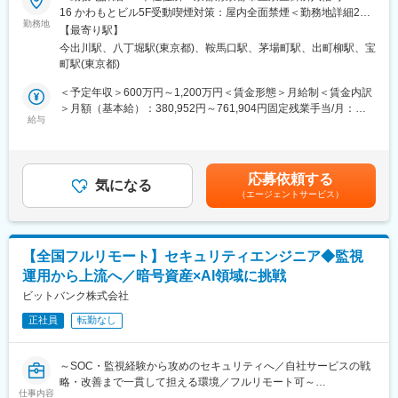
■業務内容：
16 かわもとビル5F受動喫煙対策：屋内全面禁煙＜勤務地詳細2＞
躍中
Helpfeelのセキュリティ対策、プロダクト開発プロセスにおける
勤務地
東京オフィス住所：東京都中央区八丁堀2-14-1 住友不動産八重洲
【最寄り駅】
セキュリティ統制強化、構築・セキュリティ運用全般をお任せし
通ビル4F勤務地最寄駅：日比谷線／八丁堀駅受動喫煙対策：屋内
■案件例
今出川駅、八丁堀駅(東京都)、鞍馬口駅、茅場町駅、出町柳駅、宝
ます。
全面禁煙変更の範囲：会社の定める事業所（リモートワーク含
◎大手流通グループ会社向け システムリプレース
町駅(東京都)
・Webアプリケーションとしてのセキュリティ改善に係るレビュ
む）
OS・ミドルウェアの脆弱性対策
ー（実装は任意）
＜予定年収＞600万円～1,200万円＜賃金形態＞月給制＜賃金内訳
EOL機器のセキュリティリスク解消
・HackerOne、IssueHuntのチケット対応
＞月額（基本給）：380,952円～761,904円固定残業手当/月：
仮想基盤のセキュリティ強化
・重大インシデントへの対応とハンドリング
給与
119,048円～238,096円（固定残業時間40時間0分/月）超過した時
・日常的なセキュリティ向上活動（啓蒙や予防対策）
間外労働の残業手当は追加支給＜月給＞500,000円～1,000,000円
◎化粧品メーカー向けWebアプリケーション基盤構築
現在はセキュリティ領域において、CTOを筆頭に開発部全体で取
（一律手当を含む）＜昇給有無＞有＜残業手当＞有＜給与補足＞■
Webアプリケーションセキュリティ
り組んでいます。1人目の専任担当者として、幅広い領域で裁量を
昇給：年1回賃金はあくまでも目安の金額であり、選考を通じて上
WAF導入
応募依頼する
持って提案から設計・運用まで業務を推進していただくことを想
気になる
下する可能性があります。月給(月額)は固定手当を含めた表記で
SSL/TLS設定
（エージェントサービス）
定しております。
す。
ログ監視・アクセス制御
■プロダクトの技術要素：
■教育体制
・フロントエンド：React、JavaScript／TypeScript
自社スクールや外部セキュリティ講座を無料で受講可能。OJTや
【全国フルリモート】セキュリティエンジニア◆監視
・バックエンド：Node.js、JavaScript／TypeScript、Python
先輩の手厚いフォローで着実に成長できます
運用から上流へ／暗号資産×AI領域に挑戦
・インフラ：Heroku、Google Cloud Platform、MongoDB Atlas
・開発支援：ESLint、Renovate
ビットバンク株式会社
■就業環境
・セキュリティ：SonarCloud、IssueHunt、Probely
フルリモート・在宅勤務可。残業月10時間未満で、原則定時退
正社員
転勤なし
社。年間休日140日、有休取得も柔軟
■開発環境：
・ソースコード管理：GitHub
■想定されるキャリアパス
～SOC・監視経験から攻めのセキュリティへ／自社サービスの戦
・情報共有：Slack、Helpfeel Cosense
技術スペシャリスト、PM・PL、リーダー、コンサルタント、新
略・改善まで一貫して担える環境／フルリモート可～
・タスク管理：Helpfeel Cosense
仕事内容
規事業企画など多彩なキャリアを描けます