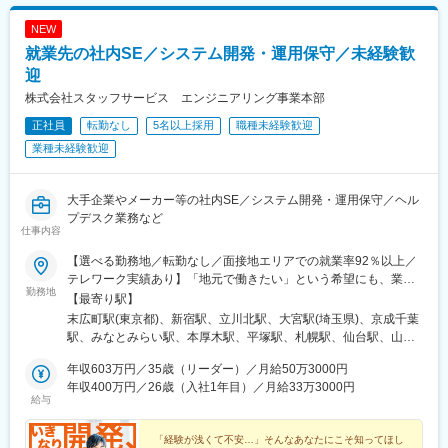
NEW
就業先の社内SE／システム開発・運用保守／未経験歓
迎
株式会社スタッフサービス エンジニアリング事業本部
正社員
転勤なし
5名以上採用
職種未経験歓迎
業種未経験歓迎
大手企業やメーカー等の社内SE／システム開発・運用保守／ヘル
プデスク業務など
仕事内容
【選べる勤務地／転勤なし／面接地エリアでの就業率92％以上／
テレワーク実績あり】「地元で働きたい」という希望にも、業界
勤務地
トップクラスの取引事業所数約7,000件&プロジェクト数80,000件
【最寄り駅】
の中から検討します。⇒勤務地は北海道・東北・北陸・関東・東
末広町駅(東京都)、新宿駅、立川北駅、大宮駅(埼玉県)、京成千葉
海・関西・中国・四国・九州の各都道府県のプロジェクト先※U・I
駅、みなとみらい駅、本厚木駅、平塚駅、札幌駅、仙台駅、山形
ターン歓迎※面接地エリアでの就業率は92％以上※自動車通勤
駅、東武宇都宮駅、高崎駅、水戸駅、つくば駅、松本駅、静岡
OK（エリア・プロジェクトによって変動）※地域/住宅手当、単身
年収603万円／35歳（リーダー）／月給50万3000円
駅、沼津駅、浜松駅、豊田市駅、近鉄名古屋駅、東岡崎駅、あす
赴任手当などサポートも万全です※最終的な就業先は、希望・スキ
年収400万円／26歳（入社1年目）／月給33万3000円
なろう四日市駅、岐阜駅、富山駅、北鉄金沢駅、草津駅(滋賀県)、
給与
ル・経験を考慮し決定します※受動喫煙対策：あり【勤務先企業
烏丸駅、梅田駅(地下鉄)、三ノ宮駅、和歌山市駅、姫路駅、岡山駅
例】◎自動車・自動車部品トヨタ自動車／日産自動車／本田技研
前駅、紙屋町西駅、新山口駅、薬院駅、平和通駅、めがね橋駅、
工業／デンソー／アイシン◎情報端末・家電日立製作所／東芝／
「経験が浅くて不安…」そんなあなたにこそ知ってほし
水道町駅、郡山駅(福島県)、甲府駅、盛岡駅、大街道駅、新潟駅、