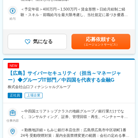
新設されるセキュリティ事業の中核メンバーとして、最先端のセ
キュリティ商材の企画・開発を担います。
■組織構成：
＜予定年収＞400万円～1,500万円＜賃金形態＞日給月給制ご経
サイバー脅威の分析、市場ニーズの把握から、製品戦略の立案、
システム部門は約100名体制。セキュリティ、インフラ、クラウ
験・スキル・前職給与を最大限考慮し、当社規定に基づき優遇い
ソリューション設計、開発プロジェクトのリードまで、製品ライ
給与
ド、基幹システムなど幅広い専門家と連携しながら成長できま
たします。＜賃金内訳＞月額（基本給）：250,000円～1,250,000
フサイクル全体に携わっていただきます。
す。若手の意欲も重視しており、「セキュリティに挑戦したい」
円/月20日間勤務想定その他固定手当/月：20,000円＜想定月額＞
という方から、企画・戦略領域で活躍したい方まで歓迎します。
270,000円～1,270,000円＜昇給有無＞有＜残業手当＞有＜給与補
新設されるセキュリティ事業の中核メンバーとして、最先端のセ
足＞■残業代については全額支給いたします。■その他固定手当：
応募依頼する
キュリティ商材の企画・開発を担います。
気になる
変更の範囲：会社の定める業務
住宅手当一律2万円支給 地域手当 首都圏勤務者に一律2万円支
（エージェントサービス）
・サイバー脅威動向・攻撃手法の調査／分析
給 大阪府勤務者に一律1万円支給■賞与：年2回（平
顧客・市場ニーズの把握、競合サービス調査、事業機会の抽出
均4.2ヶ月相当）■通勤手当詳細非課税限度額 月150,000円賃金
・製品ロードマップの策定、PoC／MVP設計
はあくまでも目安の金額であり、選考を通じて上下する可能性が
・セキュリティソリューションの要求定義・機能設計
あります。月給(月額)は固定手当を含めた表記です。
NEW
・開発プロジェクトの推進（要件整理、進捗管理、品質管理）
【広島】サイバーセキュリティ（担当～マネージャ
・外部パートナー／ベンダーとの協業・折衝
・製品リリースに向けた運用設計、ドキュメント作成
ー）◆グループIT部門／中四国を代表する金融G
・リリース後の改善計画立案、機能アップデート管理
株式会社山口フィナンシャルグループ
・顧客フィードバック収集・導入支援・技術プレゼン
正社員
上場企業
～中四国エリアトップクラスの地銀グループ／銀行業だけでな
く、コンサルティング、証券、管理回収・再生、ベンチャーキャ
仕事内容
ピタル等、多岐に渡る事業を展開～
＜勤務地詳細＞もみじ銀行本店住所：広島県広島市中区胡町1番
■（1） 募集背景
24号 受動喫煙対策：屋内全面禁煙変更の範囲：会社の定める事業