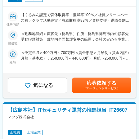
・顧客向けのセキュリティを中心としたインフラ領域の上流工程
からのアプローチ（セキュリティアセスメント、ゼロトラストセ
キュリティ ロードマップ推進他）
【くるみん認定で育休取得率・復帰率100％／社員フリースペー
※当社の顧客向けIT基盤領域を中心に対応いただきます。
ス有／クラブ活動充実／有給取得率83％／資格支援・退職金制
仕事内容
度・ホワイト500】
■業務のやりがい：
＜勤務地詳細＞顧客先（徳島県）住所：徳島県徳島市内の顧客先
・富士フイルムBIジャパンとして、近年の中堅・中小企業に向け
■職務内容
受動喫煙対策：敷地内全面禁煙変更の範囲：会社の定める事業所
たセキュリティ案件増加に伴い、2025年よりセキュリティを含む
当社インフラエンジニアとして顧客システムの更改・刷新提案や
勤務地
（リモートワーク含む）
インフラ領域の強化を進めております。
基盤構築案件等、業種を問わず活躍していただきます。
・インフラ、セキュリティ領域を中心にキャリアを積んでいただ
＜予定年収＞400万円～700万円＜賃金形態＞月給制＜賃金内訳＞
当社のプロジェクトは上流工程からの参画が9割以上を占めてお
く事が可能です。
月額（基本給）：250,000円～440,000円＜月給＞250,000円～
り、
・当社全体のセキュリティ・インフラ領域推進における注力ソリ
給与
440,000円＜昇給有無＞有＜残業手当＞有＜給与補足＞※給与詳細
お客様の要件整理からシステムの設計、製造、導入まで一貫した
ューションの選定や推進企画等、将来的なキャリアアップも可能
は現給・経験・スキルを踏まえて決定します。■昇給：年1回■賞
業務経験を積むことができます。
です。
与：年2回（昨年度実績4.6か月支給）※会社・個人業績により異な
ります。賃金はあくまでも目安の金額であり、選考を通じて上下
■プロジェクト例
応募依頼する
■総合職と地域限定職について：
気になる
する可能性があります。月給(月額)は固定手当を含めた表記です。
インフラチームでは、仮想環境やサーバ構築案件から、顧客IT業
（エージェントサービス）
当ポジションは地域限定職となっており、将来的にエリア内の別
務の刷新に伴うAIやセキュリティの提案など、上流から下流の
拠点への転勤可能性がございます。（ご希望がない限り、都道府
様々な工程が経験できます。
県を跨ぐ転勤は基本的にございません）
IDグループ内のAIチームやセキュリティチームとも連携しながら
【広島本社】ITセキュリティ運営の推進担当_IT26607
地場のお客様への提案やマイグレーションを実施します。
変更の範囲：会社の定める業務
マツダ株式会社
■企業魅力
プライム市場に上場している同社は多種多様な業界で大手顧客と
の取引実績多数があり、コンサルからソフトウェア開発、システ
正社員
上場企業
ム運営管理、クラウド・セキュリティ、BPOまで、トータルなIT