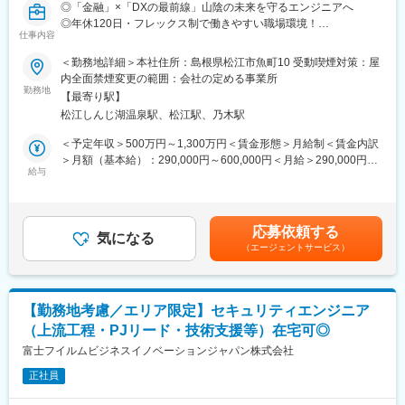
◎「金融」×「DXの最前線」山陰の未来を守るエンジニアへ
■フィジカルセキュリティ（CCTV/入退システムほか）導入案件に
◎年休120日・フレックス制で働きやすい職場環境！
おけるSI系ベンダーとの仕様調整
仕事内容
■フィジカルセキュリティ（CCTV/入退システムほか）導入案件に
山陰合同銀行のセキュリティエンジニアは、DX推進におけるシス
おける基本設計、詳細設計業務（設計書の作成）
＜勤務地詳細＞本社住所：島根県松江市魚町10 受動喫煙対策：屋
テムやサービスの安全性を確保する専門職です。同行では、デジ
■上記導入・構築フェーズにおける現場監理・監督業務
内全面禁煙変更の範囲：会社の定める事業所
タル化と非対面チャネル強化を重要戦略としており、IT統括部が
勤務地
【最寄り駅】
その中核を担っています。本ポジションは、これらの取り組みを
■電力マーケット向けのフィジカルセキュリティ・映像システムの
松江しんじ湖温泉駅、松江駅、乃木駅
強固なセキュリティ基盤で支える役割です。
提案・上流設計業務
■官公庁マーケット向けのフィジカルセキュリティ・映像システム
＜予定年収＞500万円～1,300万円＜賃金形態＞月給制＜賃金内訳
■具体的な業務：
の提案・上流設計業務
＞月額（基本給）：290,000円～600,000円＜月給＞290,000円～
・情報セキュリティ要件の策定・審査
給与
■民間企業向けのフィジカルセキュリティ・映像システムの提案・
600,000円＜昇給有無＞有＜残業手当＞有＜給与補足＞※上記年収
DX関連プロジェクトに対し、セキュリティ要件を定義し、実装内
上流設計業務
はあくまで目安の提示であり、前職・経験を考慮の上、当行規定
容のレビューの実施。
■提案システムの見積書作成業務
により決定いたします。管理監督者の場合、残業手当は付与され
・脆弱性管理および診断マネジメント
■提案システムの構築におけるプロジェクトマネージャー業務
ません。■昇給：年1回（4月）■賞与：年2回（6月・12月）※昨年
応募依頼する
システムやサービスの脆弱性診断を計画・管理し、リスク低減施
気になる
（PJ管理エンジニア）
度支給実績…6.1ヶ月分賃金はあくまでも目安の金額であり、選考
（エージェントサービス）
策の推進
を通じて上下する可能性があります。月給(月額)は固定手当を含め
・SOC／CSIRT運用
【本ポジションの魅力/やりがい】
た表記です。
サイバー攻撃監視（SOC）やインシデント対応（CSIRT）を担当
地域への貢献を第一に目指し営業部門と生産部門が協力し合う活
し、銀行システムの安全運用を確保
気ある職場となります。
【勤務地考慮／エリア限定】セキュリティエンジニア
・パッチマネジメント（改善・適用管理）
10人程度のグループの中で上司・部下の関係にとらわれず、意見
（上流工程・PJリード・技術支援等）在宅可◎
運用部門と連携し、システム全体のパッチ適用を企画・管理する
を出し合う風通しの良い職場環境のなかで先輩・同僚が相互にフ
ことで脆弱性を適時解消する。
富士フイルムビジネスイノベーションジャパン株式会社
ォローしあう相互支援を働き方の基本としておりチームのなかで
一人ひとりが成長できる職場環境が魅力です。
正社員
■仕事の特徴
●金融×DXの最前線で働ける
変更の範囲：会社の定める業務