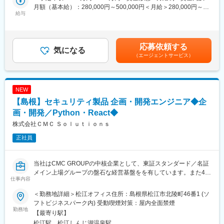
ィガイドライン強化により、これまで以上に高いレベルのセキュ
月額（基本給）：280,000円～500,000円＜月給＞280,000円～
リティ対策が求められています。スマホアプリやインターネット
給与
500,000円＜昇給有無＞有＜残業手当＞有＜給与補足＞※予定年収
バンキングの利用が拡大する中、お客さまの大切な資産や情報を
は諸手当含む※予定年収は年齢・経験・能力等を考慮の上決定※賞
守るため、セキュリティ体制強化に向けた増員募集を行います。
与目安：定期賞与年2回 計6か月分目安【モデル年収】30歳（経
験 7年相当）500～600万円35歳（経験10年以上）600～700万円
応募依頼する
■職務内容：
気になる
40歳以上（経験15年以上）700～900万円賃金はあくまでも目安
（エージェントサービス）
お任せするのは、口座開設や振込、ATM、インターネットバンキ
の金額であり、選考を通じて上下する可能性があります。月給(月
ング、スマホアプリなど銀行サービス全体のサイバーセキュリテ
額)は固定手当を含めた表記です。
ィに関する企画・推進業務です。単なる運用担当ではなく、「ど
のような対策が必要か」を考え、各部門や開発会社と連携しなが
NEW
ら施策を推進する上流工程を担います。
【島根】セキュリティ製品 企画・開発エンジニア◆企
【主な業務内容】
・サイバーセキュリティ戦略の策定および推進
画・開発／Python・React◆
・各種セキュリティ施策の企画、進捗管理、改善提案
株式会社ＣＭＣ Ｓｏｌｕｔｉｏｎｓ
・システムやネットワークを踏まえたセキュリティ製品・サービ
正社員
スの選定
・各部門や開発会社と連携したセキュリティ対策の導入、運用
・セキュリティ監視やインシデント対応
当社はCMC GROUPの中核企業として、東証スタンダード／名証
・最新の脅威情報や攻撃動向の調査、分析
メイン上場グループの盤石な経営基盤をを有しています。また4期
・関係者の意見をまとめながら全体最適な施策を企画、提案
仕事内容
連続成長、最高売上高および最高益を更新中。無借金経営を継続
銀行サービスは社会を支える重要なインフラです。万が一の障害
する、極めて健全で勢いのある組織です。
やセキュリティ事故は社会的な影響も大きいため、自身の仕事が
＜勤務地詳細＞松江オフィス住所：島根県松江市北陵町46番1 (ソ
新設セキュリティ事業を牽引、戦略立案から開発まで、製品ライ
多くの人の安心につながっている実感を持てます。また、高度な
フトビジネスパーク内) 受動喫煙対策：屋内全面禁煙
フサイクルの全工程を主導するコアメンバーを募集します。
勤務地
知見を持つエンジニアと協働しながら、セキュリティ・クラウ
【最寄り駅】
■業務内容
ド・インフラ領域の知識を深められる環境です。
松江駅、松江しんじ湖温泉駅