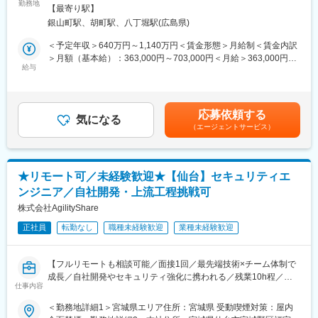
近年、サイバー攻撃の高度化・巧妙化が進み、金融機関をはじめ
勤務地
所（リモートワーク含む）
【最寄り駅】
とする企業においてサイバーセキュリティ対策は重要な経営課題
銀山町駅、胡町駅、八丁堀駅(広島県)
となっています。当社グループにおいても、銀行業務をはじめと
した各種サービスのデジタル化が進展する中で、安定的かつ安全
＜予定年収＞640万円～1,140万円＜賃金形態＞月給制＜賃金内訳
なサービス提供を支えるセキュリティ体制の強化が不可欠となっ
＞月額（基本給）：363,000円～703,000円＜月給＞363,000円～
ています。こうした背景から、インシデント対応・監視体制の高
給与
703,000円＜昇給有無＞有＜残業手当＞有＜給与補足＞※経験・能
度化に加え、脅威分析や予防的対策、社員教育まで含めた総合的
力・年齢を考慮のうえ、個別に決定いたします。■昇給：年1回■
なセキュリティ体制を強化するため、サイバーセキュリティ推進
賞与：年2回■その他当：該当者のみ、住宅手当や家族手当など支
室の体制拡充を目的として本ポジションを募集します。
給賃金はあくまでも目安の金額であり、選考を通じて上下する可
応募依頼する
気になる
能性があります。月給(月額)は固定手当を含めた表記です。
（エージェントサービス）
■（2） ミッション
サイバーセキュリティ対策の強化を通じて、金融サービスの安全
性・信頼性を確保し、グループ全体のリスク低減と事業継続性の
確保に貢献することがミッションです。インシデントの早期検
★リモート可／未経験歓迎★【仙台】セキュリティエ
知・対応にとどまらず、脅威の予測・分析や組織全体のセキュリ
ンジニア／自社開発・上流工程挑戦可
ティ意識向上を推進することで、「未然防止型」のセキュリティ
体制を構築していただきます。
株式会社AgilityShare
正社員
転勤なし
職種未経験歓迎
業種未経験歓迎
■（3） 主な業務内容
サイバーセキュリティ推進室の一員として、下記業務を担ってい
ただきます。
【フルリモートも相談可能／面接1回／最先端技術×チーム体制で
・サイバーセキュリティに関するインシデントの監視、検知、対
成長／自社開発やセキュリティ強化に携われる／残業10h程／年
応
仕事内容
休140日・定時退社で働きやすさ◎】
・サイバーセキュリティに関する脅威分析およびリスク評価
＜勤務地詳細1＞宮城県エリア住所：宮城県 受動喫煙対策：屋内
・最新のサイバーセキュリティトレンドや技術の調査・分析
■業務の魅力