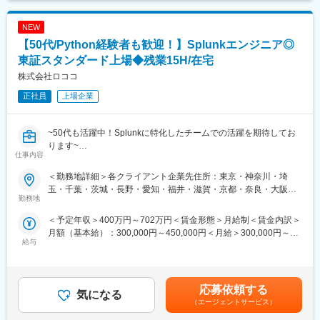
NEW
【50代/Python経験者も歓迎！】Splunkエンジニア◎
東証スタンダード上場◆残業15H/在宅
株式会社ロココ
正社員
上場企業
~50代も活躍中！Splunkに特化したチームでの活躍を期待してお
ります~
仕事内容
●エンタメテック/BPO/企業DX推進など幅広い事業を展開するIT企
業
＜勤務地詳細＞各クライアント企業先住所：東京・神奈川・埼
●東証スタンダード上場！Splunk未経験でもPythonのご経験があ
玉・千葉・茨城・長野・愛知・福井・滋賀・京都・奈良・大阪・
れば歓迎
勤務地
兵庫・岡山・福岡 他 受動喫煙対策：屋内喫煙可能場所あり変更
●原則チーム単位でのアサインを徹底！社員エンゲージメント向上
の範囲：会社の定める事業所
＜予定年収＞400万円～702万円＜賃金形態＞月給制＜賃金内訳＞
のための取り組みも多数。
月額（基本給）：300,000円～450,000円＜月給＞300,000円～
●「最大年間60万の資格手当/年休128日/残業10時間程度」で働き
給与
450,000円＜昇給有無＞有＜残業手当＞有＜給与補足＞※給与は経
やすさ◎
験、適性をふまえて決定します。■昇給：年1回 ※業績・評価に
準じます■賞与：年2回（6月、12月）※初回寸志、2回目以降満額
■仕事内容：
賃金はあくまでも目安の金額であり、選考を通じて上下する可能
【Splunk】に特化したセキュリティエンジニアを募集いたしま
応募依頼する
気になる
性があります。月給(月額)は固定手当を含めた表記です。
す。
（エージェントサービス）
具体的には下記をお任せいたします