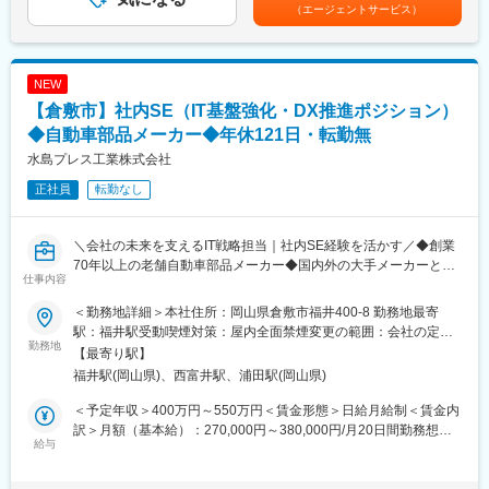
は固定手当を含めた表記です。
当社は「ココロ」からサービスを提供するシステムインテグレー
（エージェントサービス）
ための「セキュアなネットワーク」の設計・構築・運用を主導い
ターとして、需要が拡大し続けるスマートデバイスのアプリケー
ただきます。
ション開発をはじめ、コンテンツの管理・活用やクロスメディア
化を視野に入れた各種のシステム開発を受託。
■概要
NEW
加えて、ヘルプデスク業務、インフラ構築／運用、コールセンタ
本社、工場、海外拠点、データセンター、クラウド等をつなぐ
【倉敷市】社内SE（IT基盤強化・DX推進ポジション）
ー運営などのBPO業務を中心にトータルソリューションを提案
「会社全体のネットワーク」とセキュリティを設計～運用を担当
し、お客様の持続的な成長を支えていきます
いただきます。
◆自動車部品メーカー◆年休121日・転勤無
スキルやご希望に応じて以下いずれか、または複数業務を担って
水島プレス工業株式会社
変更の範囲：会社の定める業務
いただく予定です。
正社員
転勤なし
また、入社後の活躍次第で他領域を含めて多岐にわたる領域へも
チャレンジいただけます。
＼会社の未来を支えるIT戦略担当｜社内SE経験を活かす／◆創業
■業務詳細
70年以上の老舗自動車部品メーカー◆国内外の大手メーカーとの
・全社規模/多拠点環境を前提としたネットワーク基盤において、
仕事内容
取引多数◆
可用性/拡張性/セキュリティを考慮したアーキテクチャの企画、お
よび基本/詳細設計
＜勤務地詳細＞本社住所：岡山県倉敷市福井400-8 勤務地最寄
■業務内容：
・拠点間VPN、SD-WAN、ならびにデータセンター内ネットワー
駅：福井駅受動喫煙対策：屋内全面禁煙変更の範囲：会社の定め
社内SEとして、ITインフラや基幹システムの運用管理に加え、情
勤務地
クについて、冗長構成や運用性を考慮したアーキテクチャ設計
る事業所
【最寄り駅】
報セキュリティ認証取得に向けた体制構築・運用を担当していた
・次世代ファイアウォール（NGFW）、IPS/IDS、WAF、プロキシ
福井駅(岡山県)、西富井駅、浦田駅(岡山県)
だきます。各部門と連携しながら、セキュリティ強化、業務改
サーバ等の境界防御に関する仕組みについて全体最適の観点から
善、DX推進を通じて会社全体の生産性向上を支えるポジションで
の見直しや高度化を行い、ポリシー最適化を含む運用改善や強化
＜予定年収＞400万円～550万円＜賃金形態＞日給月給制＜賃金内
す。
の推進
訳＞月額（基本給）：270,000円～380,000円/月20日間勤務想定
給与
・ネットワーク分離を含むマイクロセグメンテーションの検討や
＜想定月額＞270,000円～380,000円＜昇給有無＞有＜残業手当＞
＜具体的な業務＞
役割（Role）に基づいた動的なアクセス制御の設計/導入
有＜給与補足＞※スキル・経験・年齢等により決定いたします。昇
◎セキュリティ認証取得プロジェクト
・リモートワーク環境を前提とした安全性と利便性を両立したア
給：年1回賞与：年2回（7月・12月）※昨年度実績2.5か月分賃金