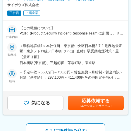
■入社後の流れ：
ーセキュリティ管理態勢の整備支援や関連規程・セキュリティガ
サイボウズ株式会社
先輩社員と一緒にネットワーク提案や設計、構築を行います。ス
イドラインの策定支援など）
ムーズに稼働できる様に全力でサポートいたします。将来的には
正社員
上場企業
・IoT/コネクテッド・Auto領域系サイバーセキュリティ（IoTにお
主任職、課長職といった部門リーダーとしての活躍を期待しま
けるセキュリティ戦略策定、モニタリング態勢構築コンサルティ
す。
ングなど）
【この職種について】
・Red Team Operation系サイバーセキュリティ（脅威インテリジ
変更の範囲：会社の定める業務
PSIRT(Product Security Incident Response Team)に所属し、サイ
ェンスに基づくクライアント環境への攻撃シナリオの作成など）
仕事内容
ボウズ製品のセキュリティ品質向上を目的として活動していま
・プライバシー・GDPR系セキュリティ（プライバシーマーク等
す。
＜勤務地詳細1＞本社住所：東京都中央区日本橋2-7-1 勤務地最寄
のマネジメントシステム構築など）
駅：東京メトロ線／日本橋（B6出口直結）駅受動喫煙対策：屋内
・業界は問わず、特定のセキュリティサービスにおけるテクニカ
製品の脆弱性検証はもちろん、設計に対する支援や利用している
勤務地
全面禁煙＜勤務地詳細2＞※日本国内を前提に全国の各オフィスや
ルポジション（リスク評価、プライバシー保護、セキュリティ監
【最寄り駅】
OSSの管理、製品起因のインシデントハンドリングなど、セキュ
在宅など選択可住所：東京都中央区日本橋2-7-1東京日本橋タワー
視等）
日本橋駅(東京都)、三越前駅、茅場町駅、東京駅
リティ品質を高めるべくあらゆる課題に日々取り組んでいます。
27（本社） エントリー時に、働き方の希望をお聞かせください。
・サイバーインテリジェンスセンターにおけるアナリスト・リサ
受動喫煙対策：屋内全面禁煙変更の範囲：会社の定める事業所
＜予定年収＞550万円～750万円＜賃金形態＞月給制＜賃金内訳＞
ーチャー・アドバイザリー
リリース高速化が進み、グローバル展開や新たな脅威もでてきて
（リモートワーク含む）
月額（基本給）：297,100円～411,400円その他固定手当/月：
いる中で、これまでの活動領域にとどまらない動きが必要となっ
給与
5,000円固定残業手当/月：92,900円～128,600円（固定残業時間
■当社の魅力：
てきています。
40時間0分/月）超過した時間外労働の残業手当は追加支給＜月給
当社は世界トップクラスのセキュリティのコンサルティングファ
＞395,000円～545,000円（一律手当を含む）＜昇給有無＞有＜残
ームです。セキュリティのプロがグローバルで数千人在籍してい
攻めのセキュリティを実現し進化し続けられるようチャレンジし
業手当＞有＜給与補足＞昇給：年1回賞与：年2回（2月・8月）※
ます。特にユニークな点として、自社のセキュリティ監視・分析
応募依頼する
ていきたいと考えています。
気になる
実際の条件は内定後に発行するオファーレターに準じます※リモー
センターを持っており高度なデータ収集・分析を行えます。デロ
（エージェントサービス）
トワーク環境手当（5,000円／月 ただし、契約の所定労働時間が
イトは世界に150の国・地域に拠点があり、海外連携も活発で
チームワークあふれる社会の実現というパーパスに共感し、プロ
月80時間以下の場合は2,500円／月）賃金はあくまでも目安の金
す。
ダクトセキュリティへの探求心とともに、様々な組織と連携しな
額であり、選考を通じて上下する可能性があります。月給(月額)は
がら主体的に活動していただける方を歓迎しています。
固定手当を含めた表記です。
さらに25件読み込む