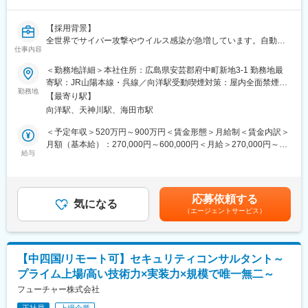
・セキュリティ要求定義、導入時の設計・開発・テストレビュー
変更の範囲：会社の定める業務
・定期運用（特権管理の定期見直し、等）運用計画策定・推進
【採用背景】
・セキュリティ教育の推進
全世界でサイバー攻撃やウイルス感染が急増しています。自動車
・セキュリティインシデント対応
仕事内容
産業では、これら従来のリスクに加え、自動車そのもの、サプラ
※上記業務の他、グループ・グローバルで各技術領域の担当者とも
イチェーンにおけるリスクも大きくなっており、サイバーセキュ
＜勤務地詳細＞本社住所：広島県安芸郡府中町新地3-1 勤務地最
連携をしながら、全社情報セキュリティの強化に取り組んでいた
リティの対策を継続的に強化することが必須となっています。こ
寄駅：JR山陽本線・呉線／向洋駅受動喫煙対策：屋内全面禁煙変
だきます。
うした中、当社では、CSIRT（Computer Security Incident
勤務地
更の範囲：＜変更の範囲＞将来的に国内・海外事業所への異動の
※入社後のご活躍次第で、他領域へチャレンジすることが可能で
【最寄り駅】
Response Team）の強化を計画しています。今回ご入社をいただ
可能性あり
す。
向洋駅、天神川駅、海田市駅
く方には「サイバーセキュリティリーダー」としてご活躍をいた
だくことを期待しております。
＜予定年収＞520万円～900万円＜賃金形態＞月給制＜賃金内訳＞
【ポジション特徴】
月額（基本給）：270,000円～600,000円＜月給＞270,000円～
・全社情報セキュリティを推進するポジションで、将来はグロー
【担当業務】
給与
600,000円＜昇給有無＞有＜残業手当＞有＜給与補足＞※給与詳細
バルセキュリティ担当として
＜変更の範囲＞将来的に会社の定める全ての業務に配置転換の可
は経験・能力・スキルを考慮し決定します。■昇給：年1回■賞
グループ・グローバルで活躍していただきます。
能性あり
与：年2回（7月、12月）賃金はあくまでも目安の金額であり、選
インシデントの動向等をふまえ、ITシステムに関わる対応方針を
考を通じて上下する可能性があります。月給(月額)は固定手当を含
変更の範囲：＜変更の範囲＞将来的に会社の定める全ての業務に
応募依頼する
検討し提案する役割を担っていただきます。
気になる
めた表記です。
配置転換の可能性あり
（エージェントサービス）
具体的には以下のような業務を統括する立場として他部署及び協
力会社とも連携を計りながら取りまとめ、ご対応いただくことを
想定しております。
【中四国/リモート可】セキュリティコンサルタント～
・組織の事業計画に合わせたセキュリティ戦略の策定
プライム上場/高い技術力×実装力×規模で唯一無二～
・現状とあるべき姿からリスク評価を行い、必要な対応策の作
成・導入推進
フューチャー株式会社
・導入されたソリューションの有効性を確認し、改善計画を立案
正社員
上場企業