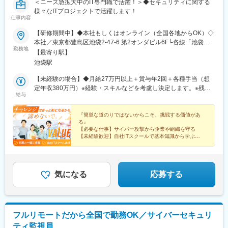
附駅、向原駅(東京都)、人形町駅、新大久保駅、京橋駅(東京都)、
＜ニーズ急拡大中のIT専門職で活躍！＞◆セキュリティに関する
泉岳寺駅、虎ノ門ヒルズ駅、巣鴨新田駅、新御徒町駅、新宿駅(東
様々なITプロジェクトで活躍します！
仕事内容
京メトロ)、竹橋駅、宝町駅(東京都)、銀座一丁目駅、中野新橋
駅、台場駅、新御茶ノ水駅、内幸町駅、都庁前駅、四ツ谷駅、麹
【研修期間中】◆本社もしくはオンライン（全国各地からOK）◇
町駅、浅草駅(ＴＸ)、大崎広小路駅、面影橋駅、両国駅(都営線)、
本社／東京都豊島区池袋2-47-6 第2オンダビル6F└各線「池袋
新橋駅、柳小路駅、八丁畷駅、星川駅、馬車道駅、国道駅、鹿島
勤務地
駅」徒歩4分【研修終了後】◆東京23区を中心とした全国各地のIT
【最寄り駅】
田駅、緑町駅、高島町駅、海老名駅(相模線)、千葉中央駅、京成西
プロジェクト先※勤務地は希望を考慮します。※転居を伴う転勤は
池袋駅
船駅、北与野駅、大阪城公園駅、なんば駅(地下鉄)、古川橋駅、な
ありません。※すべて徒歩10分以内の駅チカオフィスです。※フル
にわ橋駅、渡辺橋駅、新大阪駅、西大橋駅、心斎橋駅、堺筋本町
リモート・在宅勤務はプロジェクトによって異なります。
【未経験の場合】◆月給27万円以上＋賞与年2回＋各種手当（想
駅、大阪天満宮駅、西元町駅、計算科学センター駅、山陽明石
定年収380万円）※経験・スキルなどを考慮し決定します。※残業
駅、西院駅(京福線)、くいな橋駅、桂川駅(京都府)、日比野駅(名古
給与
代は全額支給します。【経験者の場合】◆月給35万円以上＋賞与
屋市営)、大門駅(愛知県)、矢田駅(愛知県)、上前津駅、栄町駅(愛
年2回＋各種手当（想定年収500万円）※IT業界で半年以上の経験
知県)、東別院駅、森下駅(愛知県)、車道駅、高岳駅、久屋大通
がある方を想定しています。※経験がある方は、現職・前職給与を
『簡単な道のりではないからこそ、挑戦する価値があ
駅、多屋駅、祇園駅(福岡県)、熊本駅前駅、八千代町駅、市役所前
る』
考慮します。※残業代は全額支給します。★試用期間3ヵ月（給
駅(長野県)、福井駅(福井県)、横川駅、市役所前駅(広島県)、宇都
【必要な仕事】サイバー攻撃から企業や組織を守る
与・待遇に変更なし）※未経験・経験者共通
【未経験歓迎】自社ITスクールで基本知識から学ぶ
宮駅東口駅、阿波富田駅、高松築港駅、高知駅前駅、仲御徒町
【同期と成長】入社時にIT業界の仲間ができる
駅、立川南駅、北１２条駅、仙台駅(地下鉄)、日吉町駅、新浜松
【安心して働く】土日祝休み、年休128日、転勤なし
駅、名鉄名古屋駅、新富町駅(富山県)、東梅田駅、三宮駅(神戸新
交通)、西川緑道公園駅、本通駅、旦過駅、桜町駅(長崎県)、九品
気になる
応募する
寺交差点駅、市役所前駅(愛媛県)、甲東中学校前駅、淡路町駅、溜
池山王駅、東池袋四丁目駅、西武新宿駅、六本木一丁目駅、日比
谷駅、西新宿五丁目駅、お台場海浜公園駅、永田町駅、参宮橋
駅、芝公園駅、田原町駅(東京都)、浅草橋駅、西大島駅、岩本町
駅、築地市場駅、神奈川駅、京急川崎駅、栄町駅(千葉県)、大阪難
フルリモートだから全国で勤務OK／サイバーセキュリ
波駅、東淀川駅、扇町駅(大阪府)、西新町駅、西大路三条駅、東向
ティ監視員