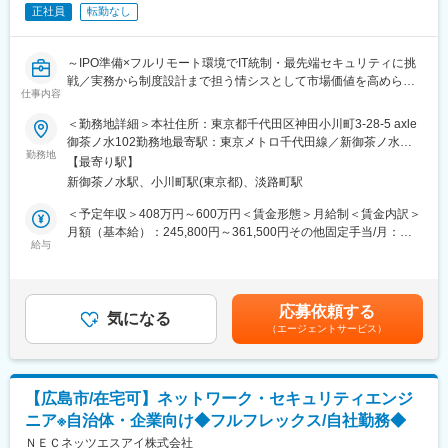
正社員
転勤なし
・クラウド環境やオンプレミス環境におけるセキュリティシステ
ムの設計・構築
・新たなセキュリティ技術やソリューションの研究開発
～IPO準備×フルリモート環境でIT統制・最先端セキュリティに挑
・「FutureVuls」普及のためのマーケティング活動（勉強会、講
戦／実務から制度設計まで担う情シスとして市場価値を高められ
演、執筆など）
仕事内容
る成長フェーズ企業～
＜勤務地詳細＞本社住所：東京都千代田区神田小川町3-28-5 axle
■働き方の特徴：
■業務内容：
御茶ノ水102勤務地最寄駅：東京メトロ千代田線／新御茶ノ水駅
・フルリモート勤務可。習得期間やPJTにより出張ベースで出社
◇フルリモート環境で、情報システム業務全般に関わっていただ
勤務地
受動喫煙対策：屋内全面禁煙変更の範囲：会社の定める事業所
勤務あり。
【最寄り駅】
きます。
（リモートワーク含む）
・「Future’s Holiday」や育児休業中就業制度など独自制度を整
新御茶ノ水駅、小川町駅(東京都)、淡路町駅
◇当部門では現在、情報システム責任者1名、パートスタッフ2名
備。
が在籍しており（平均年齢31歳）、実務から制度の策定まで幅広
＜予定年収＞408万円～600万円＜賃金形態＞月給制＜賃金内訳＞
・残業時間は厳格管理、働き方改革を推進。
く対応し、一緒に情報システム部門を作っていただける方を募集
月額（基本給）：245,800円～361,500円その他固定手当/月：
・社員の健康増進を目的とした「健康戦略経営」を掲げ、家族も
します。
給与
7,700円～11,300円固定残業手当/月：86,500円～127,200円（固
含めたサポート体制を強化しています。
◇入社直後は、コーポレートITの実務およびセキュリティ製品の
定残業時間45時間0分/月）超過した時間外労働の残業手当は追加
運用からスタートし、環境に慣れてきたらIPO準備に伴うIT統制な
支給＜月給＞340,000円～500,000円（一律手当を含む）＜昇給有
■魅力：
どの上流工程へ徐々に業務の幅を広げていただきます。
無＞有＜残業手当＞有＜給与補足＞※経験やスキルを考慮して決定
・全案件プライム、戦略策定から実装まで一気通貫で携われる
応募依頼する
気になる
します。■その他固定手当：深夜残業手当20時間分（超過分は別
・経営層との直接折衝やCIO的視点での提案が可能
（エージェントサービス）
■具体的には：
途追加支給）賃金はあくまでも目安の金額であり、選考を通じて
・高い技術力と実現力を武器に、業界内で唯一無二のポジション
【セキュリティ・ネットワーク領域（主担当）】
上下する可能性があります。月給(月額)は固定手当を含めた表記で
を確立
◇SASE製品（Verona SASE）や、エンドポイントセキュリティ
す。
・キャリア形成支援制度や社内勉強会「TERACOYA」、Future
（Deep Instinct）の運用・管理
Schoolなど学びの場が充実
【広島市/在宅可】ネットワーク・セキュリティエンジ
◇MDMツール（LANSCOPE）を使用した貸与デバイスの運用・
ニア※自治体・企業向け◆フルフレックス/自社勤務◆
管理
変更の範囲：会社の定める業務
◇各種ベンダーとの調整、問い合わせ対応
ＮＥＣネッツエスアイ株式会社