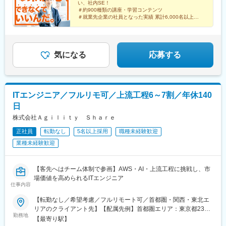
い、社内SE！
三菱電機／パナソニック／富士通◎航空・宇宙IHI／三菱重工業／
天文館通駅、東京駅、神田駅(東京都)、三鷹駅、赤坂駅(東京都)、
＃約900種類の講座・学習コンテンツ
川崎重工業
東池袋駅、茅場町駅、六本木駅、東新宿駅、池袋駅、日本橋駅(東
＃就業先企業の社員となった実績 累計6,000名以上
＃男性の育休取得増加中
京都)、錦糸町駅、目黒駅、渋谷駅、品川駅、神谷町駅、大塚駅(東
京都)、上野駅、新宿三丁目駅、大手町駅(東京都)、中野駅(東京
都)、八丁堀駅(東京都)、有楽町駅、蒲田駅、中野坂上駅、東京テ
レポート駅、豊洲駅、御茶ノ水駅、五反田駅、飯田橋駅、恵比寿
気になる
応募する
駅、田町駅(東京都)、御徒町駅、東陽町駅、虎ノ門駅、西新宿駅、
市ケ谷駅、半蔵門駅、初台駅、日の出駅(東京都)、浅草駅、大崎
駅、三田駅(東京都)、後楽園駅、高田馬場駅、両国駅、神保町駅、
水道橋駅、九段下駅、荻窪駅、亀戸駅、秋葉原駅、汐留駅、葛西
ITエンジニア／フルリモ可／上流工程6～7割／年休140
駅、藤沢駅、川崎駅、新高島駅、新横浜駅、愛甲石田駅、戸塚
日
駅、湘南台駅、天王町駅、武蔵小杉駅、南橋本駅、桜木町駅、南
林間駅、鶴見駅、新川崎駅、武蔵新城駅、小田原駅、善行駅、天
株式会社Ａｇｉｌｉｔｙ Ｓｈａｒｅ
空橋駅、ＹＲＰ野比駅、新百合ケ丘駅、相原駅、京急新子安駅、
正社員
転勤なし
5名以上採用
職種未経験歓迎
海老名駅(相鉄・小田急)、新杉田駅、鴨居駅、葭川公園駅、海浜幕
業種未経験歓迎
張駅、船橋駅、柏駅、八千代台駅、八幡宿駅、土気駅、蘇我駅、
木更津駅、千葉みなと駅、新習志野駅、佐倉駅、松戸駅、西船橋
駅、さいたま新都心駅、川越駅、熊谷駅、浦和駅、狭山市駅、南
【客先へはチーム体制で参画】AWS・AI・上流工程に挑戦し、市
越谷駅、川口駅、東所沢駅、和光市駅、朝霞台駅、新越谷駅、久
場価値を高められるITエンジニア
喜駅、武蔵浦和駅、春日部駅、大阪駅、京橋駅(大阪府)、ＪＲ難波
仕事内容
駅、門真市駅、淀屋橋駅、北浜駅(大阪府)、肥後橋駅、江坂駅、東
三国駅、阿波座駅、南港東駅、中之島駅、四ツ橋駅、西三荘駅、
【転勤なし／希望考慮／フルリモート可／首都圏・関西・東北エ
西中島南方駅、西梅田駅、本町駅、南森町駅、神戸駅(兵庫県)、尼
リアのクライアント先】【配属先例】首都圏エリア：東京都23
勤務地
崎駅(東海道本線)、御崎公園駅、医療センター駅、西宮駅(ＪＲ
区、神奈川県など関西エリア：大阪府大阪市内など東北エリア：
【最寄り駅】
線)、明石駅、林崎松江海岸駅、京都駅、西院駅(阪急線)、長岡京