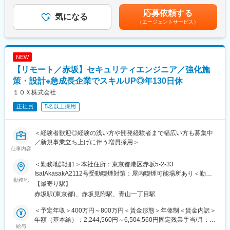
・TISAXなどの認証取得に向けた体制構築
クセス基盤の検討
はあくまでも目安の金額であり、選考を通じて上下する可能性が
応募依頼する
・認証取得に必要な文書作成・運用管理
気になる
・これら基盤システムについて、管理および効率化に向けた企画/
あります。月給(月額)は固定手当を含めた表記です。
（エージェントサービス）
・外部コンサルタントや認証機関との折衝
設計/実装/運用、ならびに継続的な改善推進
・内部監査の実施
・外部ベンダや国内関係会社、協力会社との折衝や進捗、品質管
・認証取得後の運用・維持管理
理等のマネジメント業務 等
NEW
◎ITインフラ管理
変更の範囲：将来的に会社の定める全ての業務に配置転換の可能
【リモート／赤坂】セキュリティエンジニア／強化施
・サーバー・ネットワークの運用管理
性あり
・Microsoft 365環境の管理
策・設計※急成長企業でスキルUP◎年130日休
・アカウントおよびアクセス権管理
１０Ｘ株式会社
・エンドポイントセキュリティ運用
正社員
5名以上採用
・バックアップ環境の整備・運用
◎システム運用・DX推進
＜経験者歓迎◎経験の浅い方や開発経験者まで幅広い方も募集中
・基幹システムの運用管理
／新規事業立ち上げに伴う増員採用＞
・ベンダーコントロール
仕事内容
・業務改善に向けたシステム企画・提案
■仕事内容：
・ITを活用したDX推進
＜勤務地詳細1＞本社住所：東京都港区赤坂5-2-33
システムエンジニアリングサービスを提供している当社にてセキ
IsaIAkasakA2112号受動喫煙対策：屋内喫煙可能場所あり＜勤務
ュリティエンジニアとして下記業務をお任せします。
勤務地
■本ポジションの魅力：
地詳細2＞常駐先（東京）住所：東京都 受動喫煙対策：その他
【最寄り駅】
社内SEとしてシステム運用だけでなく、情報セキュリティ認証取
（常駐先による）＜勤務地詳細3＞常駐先（神奈川）住所：神奈川
赤坂駅(東京都)、赤坂見附駅、青山一丁目駅
・システム全体（自社サービス／社内両方）のセキュリティ強化
得やDX推進など会社の将来を支えるプロジェクトに携わることが
県 受動喫煙対策：その他（常駐先による）
施策の企画、設計
できます。特に今後予定しているセキュリティ認証取得において
＜予定年収＞400万円～800万円＜賃金形態＞年俸制＜賃金内訳＞
・セキュリティソリューションの導入、検証
は中心メンバーとして活躍いただくことを期待しており、上流工
年額（基本給）：2,244,560円～6,504,560円固定残業手当/月：
給与
程から企画・運用まで幅広い経験を積める環境です。
62,880円～124,620円（固定残業時間30時間0分/月）超過した時