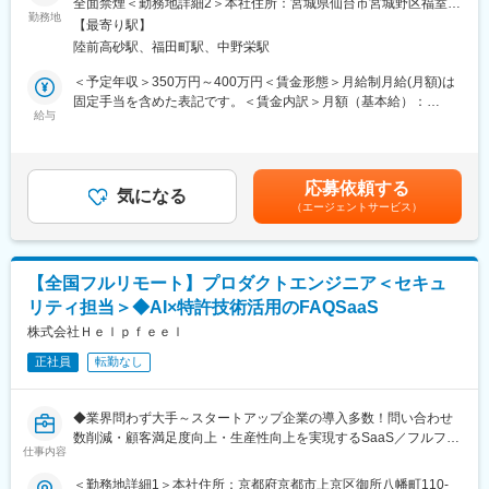
全面禁煙＜勤務地詳細2＞本社住所：宮城県仙台市宮城野区福室2-
・サイバーセキュリティ対策の企画
・設計・構築フェーズからセキュリティ領域に携われます！脆弱
勤務地
5-40 504受動喫煙対策：敷地内喫煙可能場所あり変更の範囲：会
・サイバーセキュリティに関する社員教育
【最寄り駅】
性対策やWAF導入、SSL/TLS設定、アクセス制御など上流工程か
社の定める事業所
陸前高砂駅、福田町駅、中野栄駅
ら経験を積める環境です。
■（4） やりがい
・最新技術・AIやクラウド分野に挑戦可能
＜予定年収＞350万円～400万円＜賃金形態＞月給制月給(月額)は
◎ 金融機関の信頼を守る最前線
・新規サービス開発・自社プロダクト企画にも参画できる
固定手当を含めた表記です。＜賃金内訳＞月額（基本給）：
サイバーセキュリティは金融サービスの信頼性の根幹を支える領
給与
270,000円～400,000円その他固定手当/月：11,000円～16,000円
域であり、事業継続性に直結する重要な役割を担えます。
固定残業手当/月：49,838円～106,725円（固定残業時間30時間0
◎ “防ぐだけでなく先回りする”高度な専門領域
■業務概要
分/月）超過した時間外労働の残業手当は追加支給＜月給＞
インシデント対応だけでなく、脅威分析や予防策の企画に関与す
当社はAWSやAIを活用したDX推進やセキュリティ分野に強みを持
330,838円～522,725円（一律手当を含む）＜昇給有無＞有＜残業
ることで、先進的なセキュリティ知見を身につけることができま
応募依頼する
つIT企業です。業界未経験の方もチーム制によるサポート体制の
気になる
手当＞有＜給与補足＞賃金はあくまでも目安の金額であり、選考
す。
（エージェントサービス）
もと、セキュリティ強化、クラウド導入支援など幅広い業務に携
を通じて上下する可能性があります。賃金はあくまでも目安の金
◎ 技術と組織の両面に関われる
われます。プロジェクトは経験豊富なエンジニアと共に進行し、
額であり、選考を通じて上下する可能性があります。月給(月額)は
システム・技術の側面に加え、社員教育や組織全体の意識向上に
上流工程や自社開発への挑戦も可能です。
固定手当を含めた表記です。
も関与することで、広い視点でのセキュリティ対策に携われま
す。
【全国フルリモート】プロダクトエンジニア＜セキュ
■業務詳細
リティ担当＞◆AI×特許技術活用のFAQSaaS
・セキュリティ体制の評価・改善、ガイドライン策定、インシデ
変更の範囲：会社の定める業務
ント対応、脆弱性診断
株式会社Ｈｅｌｐｆｅｅｌ
・クラウドサービス導入支援やネットワーク機器設定
正社員
転勤なし
・先輩エンジニアの指導のもと、実践形式でスキルアップ
■扱うサービス
◆業界問わず大手～スタートアップ企業の導入多数！問い合わせ
ネットワーク・セキュリティ製品、独自DXソリューション
数削減・顧客満足度向上・生産性向上を実現するSaaS／フルフレ
仕事内容
ックス◆
■組織構成
＜勤務地詳細1＞本社住所：京都府京都市上京区御所八幡町110-
エンジニア13名、営業1名、事務1名のチームで20～30代中心に活