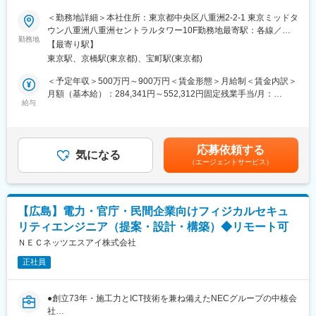
・オフィスアプリケーション：Google Workspace
■業務内容：
＜勤務地詳細＞本社住所：東京都中央区八重洲2-2-1 東京ミッドタ
■企業の特徴/魅力
【主にお任せしたいこと】
ウン八重洲八重洲セントラルタワー10F勤務地最寄駅：各線／五
■利用ツール：
スタートアップならではのスピード感と挑戦を重視する社風。全
◇暗号資産取引所システムや社内システム・ネットワークの堅牢
勤務地
反田駅受動喫煙対策：屋内全面禁煙変更の範囲：会社の定める事
・GitHub
【最寄り駅】
員で会社づくりに取り組み、エンジニアの成長と働きやすさを両
化
業所（リモートワーク含む）
・CircleCI
東京駅、京橋駅(東京都)、宝町駅(東京都)
立しています
◇機械学習やAIといった新技術を取り入れた検知システムの導
・Autify
入、ログ分析
＜予定年収＞500万円～900万円＜賃金形態＞月給制＜賃金内訳＞
・Datadog
変更の範囲：会社の定める業務
◇脅威インテリジェンスの活用やOSINTによる調査活動等の攻め
月額（基本給）：284,341円～552,312円固定残業手当/月：
・Sentry
のセキュリティ
給与
132,659円～197,688円（固定残業時間45時間0分/月）超過した時
・Logentries
◇その他、セキュリティ関連業務
間外労働の残業手当は追加支給＜月給＞417,000円～750,000円
・Helpfeel
◇セキュリティログのモニタリング、バグバウンティ運用、フィ
（一律手当を含む）＜昇給有無＞有＜残業手当＞有＜給与補足＞※
・Gyazo
ッシング対応、インシデント対応、CSIRT運用
給与詳細は、経験等を考慮し決定します。※業績賞与あり賃金はあ
応募依頼する
◇IT統制対応、規定・マニュアル整備、社内教育・訓練、セキュ
気になる
くまでも目安の金額であり、選考を通じて上下する可能性があり
変更の範囲：会社の定める業務
（エージェントサービス）
リティリスクアセスメント など
ます。月給(月額)は固定手当を含めた表記です。
■募集背景：
これまで、システムの構築・運用を行っていたがセキュリティ担
【広島】電力・官庁・民間企業向けフィジカルセキュ
当への興味がある方、セキュリティベンダーで監視運用を行って
リティエンジニア（提案・設計・構築）◆リモート可
いたがユーザ企業のセキュリティ担当への興味がある方等、セキ
ュリティ分野でのキャリアアップを目指す方のご応募をお待ちし
ＮＥＣネッツエスアイ株式会社
ております。
正社員
なお、セキュリティ技術だけでなく、ISMSや規程・マニュアルの
整備、リスクアセスメント、監査対応といったセキュリティ技術
以外のことも行って頂きます。
●創立73年・施工力とICT技術を兼ね備えたNECグループの中核会
社