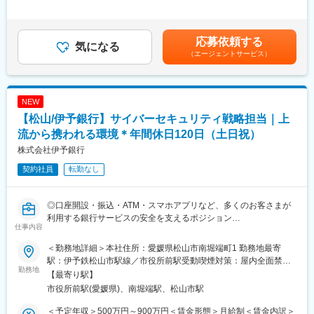
■具体的業務：
間外労働の残業手当は追加支給＜月額＞249,926円～666,666円
・セキュリティ機能の実装／運用／インシデントレスポンス対応
■当社の特徴：
（12分割）（一律手当を含む）＜昇給有無＞有＜残業手当＞有賃
／プレイブックの作成
水島プレス工業株式会社は「人と技術の美しい調和」のもとに確
金はあくまでも目安の金額であり、選考を通じて上下する可能性
応募依頼する
・概念を言語化し各組織を巻き込んだプロジェクト推進
気になる
かな価値を創造し、創業1953年から約70年間、輸送用機器の「ス
があります。月給(月額)は固定手当を含めた表記です。
（エージェントサービス）
・エンドポイントセキュリティ／ネットワークセキュリティ／マ
テアリングシャフト」、「ドアヒンジ」の設計、製作により社会
ルウェア対策（Palo Alto Networks、CrowdStrike、Microsoft社製
貢献を続け、素材から製品までの「一貫生産システム」を構築
品など）
し、他にはない塑性加工技術を提供しています。また、近年のモ
・認証基盤やOS（Active Directory、Windows、Linux）
ータリゼーションのグローバル化に伴い、積極的に海外展開を推
NEW
・ログ監視やインシデント発生に伴う追跡調査と対応
進し、世界のお客様から信頼をいただいております。
【松山/伊予銀行】サイバーセキュリティ戦略担当｜上
■魅力：
流から携われる環境＊年間休日120日（土日祝）
変更の範囲：会社の定める業務
◎成長スピードが早く、スキルアップを実現できる環境
株式会社伊予銀行
◎運用保守から構築へのキャリアアップを積極支援
契約社員
転勤なし
◎明確な年収アップモデルあり（年間約50万円の昇給目安／年次
に応じる）
◎米国ハイテク企業など大手企業との直接取引／高度な技術力を
◎口座開設・振込・ATM・スマホアプリなど、多くのお客さまが
身につけられるチャンスが豊富
利用する銀行サービスの安全を支えるポジション
◎少人数組織で裁量ある仕事を任せてもらえる
仕事内容
◎金融未経験歓迎。セキュリティ経験が浅くても、ITエンジニア
としての基礎があれば挑戦可能
■当社について：
＜勤務地詳細＞本社住所：愛媛県松山市南堀端町1 勤務地最寄
◎セキュリティ対策の企画・推進など上流工程に携わりながら専
ネットワークインフラ構築やSES事業を展開し、設立6年で売上6
駅：伊予鉄松山市駅線／市役所前駅受動喫煙対策：屋内全面禁煙
門性を高められる環境
勤務地
億円を達成するなど急成長中です。米国ハイテク企業との取引や
変更の範囲：無
【最寄り駅】
宇宙事業への参入など、挑戦を続けています。「10X＝10倍の成
市役所前駅(愛媛県)、南堀端駅、松山市駅
■採用背景：
長」を掲げ、柔軟性と創造力を活かして未来を切り拓く仲間を求
近年、金融業界ではサイバー攻撃の高度化や金融庁のセキュリテ
めています。
＜予定年収＞500万円～900万円＜賃金形態＞月給制＜賃金内訳＞