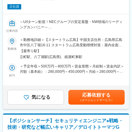
【コーポレートIT・ヘルプデスク領域（主担当）】
正社員
◇各種SaaS（Google Workspace、Slack、Notion、1Password
など）のアカウント・ライセンス管理、運用
◇貸与デバイスおよびIT資産の管理、キッティング、入社時研修
～U/Iターン歓迎！NECグループの安定基盤・NW領域のリーディ
の実施
ングカンパニー～
◇社内ヘルプデスク対応、FAQやマニュアルの作成・整備
仕事内容
●施工力とICT技術を兼ね備えた中核会社
【IT統制・ガバナンス領域（段階的にお任せする業務）】
●離職率3％×フルフレックス制×平均勤続年数17年で働きやすさ◎
＜勤務地詳細＞【スタートラム広島】中国支店住所：広島県広島
◇ISMS事務局の対応、および運用の継続的改善（SecureNavi等
（テレワーク先駆者100選認定、健康経営優良法人5年連続認定）
市中区八丁堀16-11 スタートラム広島受動喫煙対策：屋内全面禁
の活用）
勤務地
煙変更の範囲：会社の定める事業所（リモートワーク含む）
◇情報セキュリティ規程・ガイドラインの整備、SaaS・AIサービ
【最寄り駅】
■職務内容：
ス導入時のセキュリティ評価
立町駅、八丁堀駅(広島県)、紙屋町東駅
主に官庁自治体・一般企業を中心としたネットワークインフラ、
◇IPO準備に伴うIT統制・内部統制対応、監査法人や外部監査への
セキュリティ対策のSEとして提案・見積・設計・施工まで幅広く
＜予定年収＞500万円～800万円＜賃金形態＞月給制＜賃金内訳＞
対応
ご活躍いただきます。上流から下流までご担当いただく想定では
月額（基本給）：280,000円～450,000円＜月給＞280,000円～
◇セキュリティインシデント対応および再発防止策の策定、社内
ありますが、ご経験やスキルにあわせて、経験豊富な社員による
給与
450,000円＜昇給有無＞有＜残業手当＞有＜給与補足＞※想定年収
セキュリティ教育の実施
支援や現場OJT、社内教育を通じてスキルアップが可能です。
は、基本給×12か月分と前年度賞与実績額、全社平均残業20時間
／月分の残業手当を含め算出。※あくまでも目安ですので、ご本人
■主な使用ツール：
■具体的な職務内容：
の経験・能力を考慮し算定します。■昇給：年1回（4月）■賞与：
Google Workspace、Slack、Notion、1password、ZOOM、
応募依頼する
・自治体、企業、学校などのネットワーク提案、設計、構築、保
気になる
年2回（6月、12月）賃金はあくまでも目安の金額であり、選考を
Microsoft 365、Windows 365、Adobe、Goodline、
（エージェントサービス）
守業務の遂行
通じて上下する可能性があります。月給(月額)は固定手当を含めた
SecureNavi、Apple Business Manager、Deep Instinct、
・マルチベンダーSIerとして、幅広いメーカ・製品・SLから選
表記です。
LANSCOPE、Verona SASE、Sansan
定・設計
・業種・規模に捉われることなく、お客様が抱える課題解決や新
【ポジションサーチ】セキュリティエンジニア※戦略・
規ビジネスの創出
技術・研究など幅広いキャリア／デロイトトーマツG
<携わるフェーズ>
変更の範囲：会社の定める業務