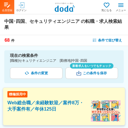
会員登録
ログイン
気になる
メニュー
中国･四国、セキュリティエンジニア
の転職・求人検索結
果
68
条件で並び替え
件
現在の検索条件
[職種]セキュリティエンジニア [勤務地]中国･四国
新着求人をいつでもチェック
条件の変更
この条件を保存
積極採用中
Web総合職／未経験歓迎／案件8万・
大手案件有／年休125日