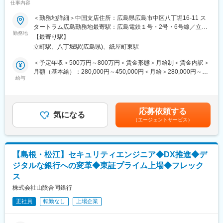
■当社について：
仕事内容
●離職率3％×テレワーク先駆者100選認定×健康経営優良法人2026
当社は暗号資産専業のスタートアップです。
認定
＜勤務地詳細＞中国支店住所：広島県広島市中区八丁堀16-11 ス
暗号資産技術の応用によって、「オープンでフェアな社会を実現
タートラム広島勤務地最寄駅：広島電鉄１号・2号・6号線／立町
する」ことを目指しています。
【募集背景】
勤務地
駅受動喫煙対策：屋内全面禁煙変更の範囲：会社の定める事業所
ビットコインをはじめとした暗号資産は、「誰でも参加・利用で
【最寄り駅】
当部門は、フィジカルセキュリティ設備の提案・構築において豊
（リモートワーク含む）
きる」「特権者に支配されない」「強制されない」という究極の
立町駅、八丁堀駅(広島県)、紙屋町東駅
富な実績を持ち、今まさに大きな成長フェーズを迎えています。
「オープン」「フェア」な特徴をもっています。インターネット
設備の老朽化更新やAIによる省力化・効率化ニーズの高まりによ
＜予定年収＞500万円～800万円＜賃金形態＞月給制＜賃金内訳＞
は情報の領域でそれらを実現し、世界を大きく変えました。あら
り、お客様からの期待と引き合いは急増中。社会インフラを支え
月額（基本給）：280,000円～450,000円＜月給＞280,000円～
ゆる価値を流通させることができるビットコインの関連技術は、
る重要な領域で、これまでの経験を活かしながら、より高い価値
給与
450,000円＜昇給有無＞有＜残業手当＞有＜給与補足＞※想定年収
社会構造に革新をもたらすものでもあるのです。私たちは、私た
創出に挑戦できる環境です。
は、基本給×12か月分と前年度賞与実績額、全社平均残業20時間
ちの究極の願いである「誰もが自由になれる社会」の実現に向け
今後は、電力事業者の「スマート保安」や「デジタル変電所構
／月分の残業手当を含め算出。※あくまでも目安ですので、ご本人
て、その普及の一助になりたいと考えています。
想」といった次世代インフラへの対応を見据え、体制強化を推進
の経験・能力を考慮し算定します。■昇給：年1回（4月）■賞与：
応募依頼する
しています。
気になる
年2回（6月、12月）賃金はあくまでも目安の金額であり、選考を
変更の範囲：会社の定める業務
（エージェントサービス）
そこで今回、即戦力としてご活躍いただける経験者を募集。
通じて上下する可能性があります。月給(月額)は固定手当を含めた
将来的には中核人材として組織を牽引していただくことを期待し
表記です。
ています。
【島根・松江】セキュリティエンジニア◆DX推進◆デ
【職務内容】
ジタルな銀行への変革◆東証プライム上場◆フレック
電力・官公庁向けの映像・フィジカルセキュリティ、入退管理シ
ス
ステムの提案・設計・構築までを担当していただきます。
株式会社山陰合同銀行
【具体的な職務内容】
正社員
転勤なし
上場企業
■既存顧客へのリニューアル提案
■提案システムの内容精査、システム構成をもとに機器選定し数量
算出及び見積り