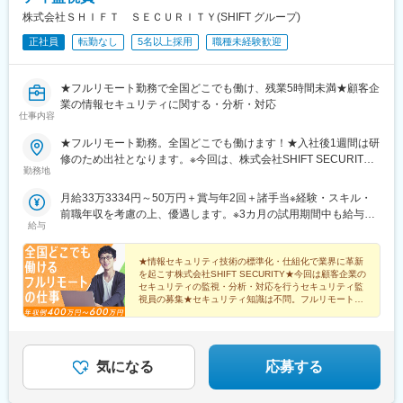
日駅、平安通駅、大須観音駅、中洲川端駅、西鉄福岡駅、二本木
株式会社ＳＨＩＦＴ ＳＥＣＵＲＩＴＹ(SHIFT グループ)
口駅、スタジアムシティノース駅、七ツ屋駅、足羽山公園口駅、
横川一丁目駅、袋町駅、バスセンター前駅、片原町駅(香川県)、高
正社員
転勤なし
5名以上採用
職種未経験歓迎
知橋駅
★フルリモート勤務で全国どこでも働け、残業5時間未満★顧客企
業の情報セキュリティに関する・分析・対応
仕事内容
★フルリモート勤務。全国どこでも働けます！★入社後1週間は研
修のため出社となります。※今回は、株式会社SHIFT SECURITY
勤務地
に在籍し、グループ企業の株式会社クラフに出向する形の求人と
なります。※入社後の集合研修（1週間）は下記、株式会社クラフ
月給33万3334円～50万円＋賞与年2回＋諸手当※経験・スキル・
本社で行います。（交通費、宿泊代は全額会社支給）※年に数回は
前職年収を考慮の上、優遇します。※3カ月の試用期間中も給与は
宮崎本社に出社する可能性があります。会社イベント、どうして
給与
同じです。※上記月給にはみなし残業代を含みます。金額とみなし
も出社が必要な内容の研修など。（交通費、宿泊代は全額会社支
残業時間は・月給33万3334円の場合→8万6800円（45時間分）・
給）（在籍出向先）・企業名：株式会社クラフ・勤務地：全国ど
月給50万円の場合→9万5000円（30時間分）※みなし残業代は残
★情報セキュリティ技術の標準化・仕組化で業界に革新
こでもOK。年に数回下記本社への出社の機会あり （住
を起こす株式会社SHIFT SECURITY★今回は顧客企業の
業の有無に関わらず支払われ、超過分は別途全額支給します。
セキュリティの監視・分析・対応を行うセキュリティ監
所）宮崎県宮崎市老松2-2-22 JR宮交ツインビルオフィス10階
【初年度年収例】450万円～600万円
視員の募集★セキュリティ知識は不問。フルリモート勤
（JR宮崎駅西口より徒歩1分）※経歴やスキルによっては、より充
務だから全国どこでも仕事ができます
実した研修のため、株式会社クラフ（宮崎）での就業を打診する
場合があります。・職種：サイバーセキュリティ監視員【株式会
社クラフ本社】◆宮崎県宮崎市老松2-2-22 JR宮交ツインビルオフ
気になる
応募する
ィス10階（アクセス）・JR日豊本線線「宮崎駅」西口より徒歩１
分