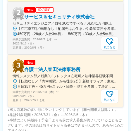
締切間近
New
サービス＆セキュリティ株式会社
セキュリティエンジニア／自社SOCで学べる／月給41万円以上
【在宅率7割／転勤なし！配属先はお住まいや希望業務を考慮し、相談のうえ決定します】東京・神奈川・埼玉・千葉・滋賀・京都・大阪・兵庫・愛知・岐阜・三重・福井の各プロジェクト先※リモートワーク（在宅勤務）が全体の7割。フルリモート案件もあります。※U・Ｉターン歓迎！引っ越し費用は全額負担します。※転勤はありません。※遠方へ配属の際は住宅補助を支給 （月4万円 ※社内規定あり）！【プロジェクトエリア】■本社・東京支社／東京都渋谷区千駄ヶ谷5丁目31番11号 住友不動産新宿南口ビル 16階⇒東京23区内を中心に神奈川・埼玉・千葉■名古屋支社／愛知県名古屋市中村区名駅2-38-2 オーキッドビル2階⇒名古屋市内を中心とした愛知・岐阜・福井（福井市）■大阪支社／大阪市北区中之島2-2-7 中之島セントラルタワー24階⇒大阪を中心に兵庫（神戸市）・京都■大津支社／滋賀県大津市京町2-5-10 大津神港ビルヂング2階⇒滋賀■四日市支社／三重県四日市市浜田町12-18 アーク四日市ビル6階⇒三重（四日市）
450万円（28歳／入社3年目） 560万円（33歳／入社5年目）
掲載予定期間：
2026/8/3（月）
〜
2026/8/16（日）
気になる
更新日：
2026/8/3（月）
New
弁護士法人春田法律事務所
情報システム部／残業0／フレックス在宅可／法律業界経験不問
【転勤なし／「内幸町駅」から徒歩2分】新橋オフィス：東京都港区西新橋1-16-5 REVZO新橋3階【複数路線使用可・駅チカ◎】・都営三田線「内幸町」駅 徒歩2分・JR「新橋」駅 徒歩5分・東京メトロ銀座線「虎ノ門」駅、日比谷線「虎ノ門ヒルズ」駅 徒歩7分※受動喫煙対策：防止条例に基づき所内分煙
月給35万円～45万円※スキル・経験・能力を考慮して決定します。
掲載予定期間：
2026/7/23（木）
〜
2026/9/23（水）
気になる
更新日：
2026/7/27（月）
※求人応募数の多い順にランキングしています（非公開求人は除く）。
※集計対象期間：2026/7/31（金）～2026/8/6（木）
※事情により掲載終了予定日よりも前に求人募集が終了していることもご
ざいます。その場合は当サイトから応募はできませんので、あらかじめご
了承ください。