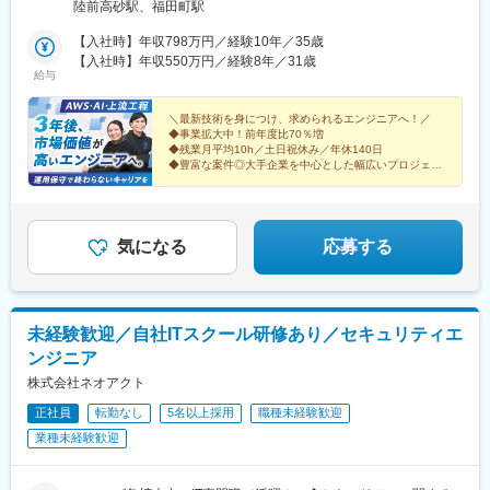
宮城県※クライアント先への出社と在宅勤務の、ハイブリッド型勤
陸前高砂駅、福田町駅
駅、大宮駅(京都府)、西大路駅、上鳥羽口駅、十条駅(京都府・近
務がメインです。※フルリモート勤務可（要相談）※勤務地は希望
鉄線)、向日町駅、淀駅、烏丸御池駅、六番町駅、北岡崎駅、今池
を考慮し決定します。※転居を伴う転勤はありません。※受動喫煙
【入社時】年収798万円／経験10年／35歳
駅(愛知県)、ナゴヤドーム前矢田駅、高蔵寺駅、柏森駅、知立駅、
対策：敷地内喫煙可能場所あり（常駐先に応じて変動あり）＼こ
【入社時】年収550万円／経験8年／31歳
給与
大府駅、鶴舞駅、栄駅(愛知県)、金山駅(愛知県)、伏見駅(愛知
んなスキルを活かせます／CCNAなどの資格◎Linuxの基本的なコ
県)、豊橋駅、大曽根駅、矢場町駅、藤が丘駅(愛知県)、刈谷駅、
マンド操作◎Windowsサーバーの基本的な操作◎ルーティングや
千種駅、小牧原駅、東刈谷駅、土橋駅(愛知県)、新栄町駅(愛知
スイッチングの基本の理解◎AWSのスキル（AWSをはじめとした
＼最新技術を身につけ、求められるエンジニアへ！／
◆事業拡大中！前年度比70％増
県)、日進駅(愛知県)、二川駅、丸の内駅(愛知県)、春日井駅(中央
クラウドサービスでの設計、構築は、当社が現在特に力を入れて
◆残業月平均10h／土日祝休み／年休140日
本線)、東名古屋港駅、三河豊田駅、国府宮駅、国際センター駅、
いる分野です）
◆豊富な案件◎大手企業を中心とした幅広いプロジェク
小牧口駅、常滑駅、岩倉駅(愛知県)、三郷駅(愛知県)、三河安城
ト
駅、稲沢駅、安城駅、共和駅、藤川駅、乙川駅、新金谷駅、三島
◆チームでの参画が基本
◆自社開発多数で上流工程にも挑戦できる
駅、掛川駅、新富士駅(静岡県)、藤枝駅、博多駅、小倉駅(福岡
県)、天神駅、呉服町駅(福岡県)、赤坂駅(福岡県)、天神南駅、渡辺
気になる
応募する
通駅、熊本駅、スタジアムシティサウス駅、いわき駅、金沢駅、
長野駅、福井駅、岡山駅、松山市駅、福山駅、広島駅、横川駅(広
島県)、中電前駅、呉駅、勝田駅、日立駅、大甕駅、常陸多賀駅、
佐和駅、研究学園駅、宇都宮駅、小山駅、太田駅(群馬県)、中央前
未経験歓迎／自社ITスクール研修あり／セキュリティエ
橋駅、新前橋駅、苫小牧駅、さっぽろ駅、青森駅、秋田駅、長岡
駅、近鉄四日市駅、大和西大寺駅、鳥取駅、松江駅、下関駅、徳
ンジニア
島駅、高松駅(香川県)、高知駅、佐賀駅、大分駅、宮崎駅、鹿児島
株式会社ネオアクト
中央駅、彦根駅、新宿西口駅、立川駅、千葉駅、あおば通駅、西
松本駅、新静岡駅、第一通り駅、新豊田駅、名古屋駅、名鉄岐阜
正社員
転勤なし
5名以上採用
職種未経験歓迎
駅、四条駅(京都市営)、大阪梅田駅(阪神線)、神戸三宮駅(阪神)、
業種未経験歓迎
山陽姫路駅、紙屋町東駅、薬院大通駅、浜町アーケード駅、通町
筋駅、県庁前駅(愛媛県)、高見馬場駅、小川町駅(東京都)、赤坂見