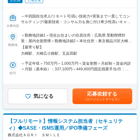
・セキュリティインシデント対応
※上記業務の他、グループ・グローバルで各技術領域の担当者とも
連携をしながら、全社情報セキュリティの強化に取り組んでいた
～中四国担当求人/リモート可/高い技術力×実装まで一貫してコン
だきます。
サルティング/最新技術・コンサル力を身に付け希少性高いキャリ
※入社後のご活躍次第で、他領域へチャレンジすることが可能で
仕事内容
アを～
す。
＜勤務地詳細1＞現在お住まいの住居住所：広島県 受動喫煙対
■業務概要：
策：屋内全面禁煙＜勤務地詳細2＞本社住所：東京都品川区大崎1-
【ポジション特徴】
当社はITコンサルティングを中心に事業を展開し、DX推進やクラ
勤務地
2-2 アートヴィレッジ大崎セントラルタワー勤務地最寄駅：各線
・全社情報セキュリティを推進するポジションで、将来はグロー
【最寄り駅】
ウド・セキュリティ領域で高い技術力を誇ります。本ポジション
／大崎駅受動喫煙対策：屋内全面禁煙変更の範囲：会社の定める
バルセキュリティ担当として
大崎駅、大崎広小路駅、五反田駅
では、セキュリティコンサルタントまたはセキュリティエンジニ
事業所（リモートワーク含む）
グループ・グローバルで活躍していただきます。
アとして、顧客企業の情報資産を守るための戦略立案から実装ま
＜予定年収＞750万円～1,000万円＜賃金形態＞月給制＜賃金内訳
で幅広く携わっていただきます。
＞月額（基本給）：337,100円～449,400円固定残業手当/月：
変更の範囲：＜変更の範囲＞将来的に会社の定める全ての業務に
給与
131,700円～175,600円（固定残業時間50時間0分/月）超過した時
配置転換の可能性あり
■詳細：
間外労働の残業手当は追加支給＜月給＞468,800円～625,000円
（1）セキュリティコンサルタント業務
（一律手当を含む）＜昇給有無＞有＜残業手当＞有＜給与補足＞※
・顧客のセキュリティリスクを可視化するアセスメントサービス
経験・年齢・能力・前職給与等を考慮し、当社規程により決定し
応募依頼する
の提供
気になる
ます。・昇給：年1回（4月）・賞与：年2回（6月・12月）賃金は
（エージェントサービス）
・脅威分析に基づく最適なセキュリティアーキテクチャの設計
あくまでも目安の金額であり、選考を通じて上下する可能性があ
・セキュリティ監査基準への対応支援、ガイドライン策定
ります。月給(月額)は固定手当を含めた表記です。
・新規顧客への提案活動、事業戦略・ソリューション開発の企画
推進
【フルリモート】情報システム担当者（セキュリテ
・プロジェクトマネジメント、デリバリーの推進
ィ）◆SASE・ISMS運用／IPO準備フェーズ
（2）セキュリティエンジニア業務
株式会社ＡＧＲＩ ＳＭＩＬＥ
・自社開発の脆弱性検知ツール「FutureVuls」の開発・運用