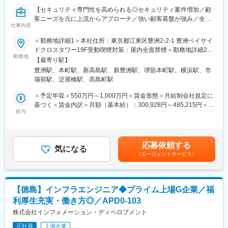
同行はフィンテック新会社の共同設立など先進的な取り組みを推
【セキュリティ専門性を高められる◎セキュリティ案件増加／顧
進しており、最新技術に触れられる環境がある。
客ニーズを元に上流からアプローチ／強い顧客基盤が強み／全社
●強固な地域基盤の中で高度なセキュリティを担う
仕事内容
平均残業20H／ワークライフバランス良好◎】
山陰両県で圧倒的な取引シェアを持つ金融インフラを技術で支え
＜勤務地詳細1＞本社住所：東京都江東区豊洲2-2-1 豊洲ベイサイ
る社会貢献性の高いポジション。
■業務概要：
ドクロスタワー19F受動喫煙対策：屋内全面禁煙＜勤務地詳細2＞
●銀行の未来を形づくる重要ポジション
・富士フイルムBIジャパンはマーケット及び顧客ニーズの増加を
勤務地
大阪事業所住所：大阪府大阪市中央区瓦町3-6-5 銀泉備後町ビル受
「手のひらに銀行がある世界」を支えるための基盤づくりに参加
【最寄り駅】
背景に、2025年度よりセキュリティに関連するソリューションの
動喫煙対策：屋内全面禁煙＜勤務地詳細3＞横浜みなとみらい事業
でき、DXの中心で活躍できる。
豊洲駅、本町駅、新高島駅、新豊洲駅、堺筋本町駅、横浜駅、市
提供を強化していく中で、セキュリティを中心としたインフラ領
所住所：神奈川県横浜市西区みなとみらい6-1 受動喫煙対策：屋
場前駅、淀屋橋駅、高島町駅
域の体制強化を進めています。
内全面禁煙変更の範囲：会社の定める事業所（リモートワーク含
■働きやすい職場環境
・当社のSEは顧客提案・要件定義から導入・デリバリー迄を一気
む）
＜予定年収＞550万円～1,000万円＜賃金形態＞月給制会社規定に
・「ベストモチベーションカンパニーアワード2025」受賞
通貫で対応しています。
基づく＜賃金内訳＞月額（基本給）：300,928円～485,215円＜月
・「健康経営優良法人 ホワイト500」認定
以下業務を中心に今までのご経験により対応業務を検討いたしま
給与
給＞300,928円～485,215円＜昇給有無＞有＜残業手当＞有＜給与
・2年連続「なでしこ銘柄」に選定
す。
補足＞■昇給：年1回■賞与：年2回（7月、12月）※過去実績…平均
約4ヶ月分賃金はあくまでも目安の金額であり、選考を通じて上下
■当行について：
■業務内容詳細：
する可能性があります。月給(月額)は固定手当を含めた表記です。
当行は島根県や鳥取県等の山陰において、強固な顧客基盤と預貸
応募依頼する
・SE職としてセキュリティを中心としたインフラ領域のPJリード
気になる
金シェアがあります。また安定した基盤のもと、高品質なサービ
（エージェントサービス）
・顧客ニーズに基づくソリューションの選定や技術的な観点にお
スを提供します。また、山陰と県外の経済活性化や持続的な成長
けるフィジビリティ確認
を目指し、当行が持つネットワークを活かして日々事業を展開し
・案件における顧客提案から要件定義、設計構築、運用迄の対応
ています。
（顧客対応の営業部門や業務ソリューションを担当するSEと連携
【徳島】インフラエンジニア◆プライム上場G企業／福
しながら、業務遂行いただきます）
利厚生充実・働き方◎／APD0-103
・担当プロジェクトの対応に加え、本部SEとして全国支社ならび
変更の範囲：会社の定める業務
に支社担当SEの支援活動によるインフラ領域のビジネス拡大促進
株式会社インフォメーション・ディベロプメント
【対応案件例】
正社員
上場企業