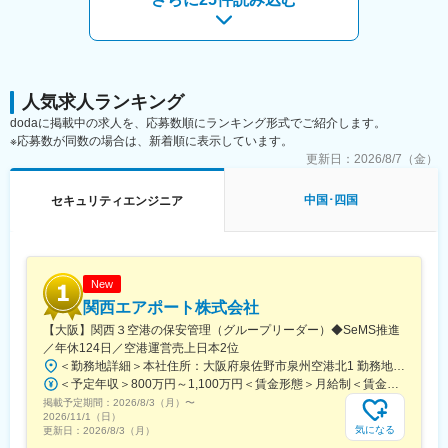
▽Cy-PSIRTが行っている製品開発におけるセキュリティ支援につ
いての紹介
https://blog.cybozu.io/entry/2024/08/16/103000
【業務内容】
以下の業務を想定しています。状況に応じて変更になる可能性が
人気求人ランキング
あります。
dodaに掲載中の求人を、応募数順にランキング形式でご紹介します。
・グローバル展開におけるプロダクトセキュリティ強化の検討お
※応募数が同数の場合は、新着順に表示しています。
よび実施
更新日：
2026/8/7（金）
・製品開発チームと連携したセキュア開発の支援および検証や教
育
中国･四国
セキュリティエンジニア
・脅威モデリングを用いたリスク分析および技術支援
・製品起因のインシデントハンドリング対応
変更の範囲：会社の定める業務
New
関西エアポート株式会社
【大阪】関西３空港の保安管理（グループリーダー）◆SeMS推進
／年休124日／空港運営売上日本2位
＜勤務地詳細＞本社住所：大阪府泉佐野市泉州空港北1 勤務地最寄駅：JRはるか・関西空港線／関西空港駅受動喫煙対策：屋内全面禁煙変更の範囲：会社の定める事業所
＜予定年収＞800万円～1,100万円＜賃金形態＞月給制＜賃金内訳＞月額（基本給）：530,000円～730,000円＜月給＞530,000円～730,000円＜昇給有無＞有＜残業手当＞有＜給与補足＞※具体的な金額については経験等を考慮して、社内規定に基づき決定※上記想定年収は通勤手当、育児手当、住居手当を除く■昇給：年1回■賞与：年2回（6月、12月）賃金はあくまでも目安の金額であり、選考を通じて上下する可能性があります。月給(月額)は固定手当を含めた表記です。
掲載予定期間：
2026/8/3（月）
〜
2026/11/1（日）
気になる
更新日：
2026/8/3（月）