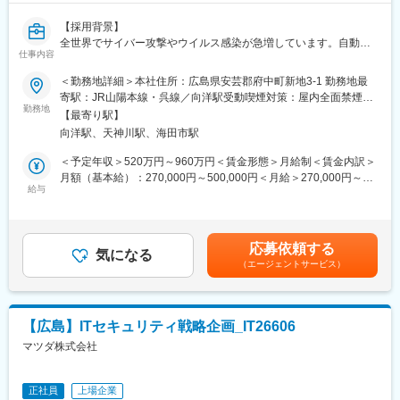
アウトソーシングサービスを提供しています。2022年過去最高売
【採用背景】
り上げ・営業利益37％増です。
全世界でサイバー攻撃やウイルス感染が急増しています。自動車
仕事内容
産業では、これら従来のリスクに加え、自動車そのもの、サプラ
1969年の設立以来、IDグループは大手金融機関や社会インフラ企
イチェーンにおけるリスクも大きくなっており、サイバーセキュ
業を中心に1,000社以上と取引をしており、コンサルティングから
＜勤務地詳細＞本社住所：広島県安芸郡府中町新地3-1 勤務地最
リティの対策を継続的に強化することが必須となっています。こ
ITインフラ、ソフトウェア開発、システム運営管理、クラウド、
寄駅：JR山陽本線・呉線／向洋駅受動喫煙対策：屋内全面禁煙変
うした中、当社では、CSIRT（Computer Security Incident
サイバーセキュリティまでワンストップで提供しています。
勤務地
更の範囲：＜変更の範囲＞将来的に国内・海外事業所への異動の
【最寄り駅】
Response Team）の強化を計画しています。今回ご入社をいただ
可能性あり
向洋駅、天神川駅、海田市駅
く方には「サイバーセキュリティリーダー」としてご活躍をいた
■教育・研修体制
だくことを期待しております。
中途入社者も多いため豊富な研修・教育制度があります。キャリ
＜予定年収＞520万円～960万円＜賃金形態＞月給制＜賃金内訳＞
ア採用トレーニング、昇格者トレーニング、マネジメントトレー
月額（基本給）：270,000円～500,000円＜月給＞270,000円～
【担当業務】
ニング、選抜式育成トレーニング等、研修の種類は多岐に渡り、
給与
500,000円＜昇給有無＞有＜残業手当＞有＜給与補足＞※給与詳細
＜変更の範囲＞将来的に会社の定める全ての業務に配置転換の可
単なるIT技術者ではなく、変幻自在の未来を切り開ける人材育成
は経験・能力・スキルを考慮し決定します。■昇給：年1回■賞
能性あり
に注力しています。
与：年2回（7月、12月）賃金はあくまでも目安の金額であり、選
世の中のインシデント動向を収集し、ITシステム等を活用して自
考を通じて上下する可能性があります。月給(月額)は固定手当を含
応募依頼する
社の脆弱な部分の特定、外部からの侵入リスクや兆候を特定する
■働き方
気になる
めた表記です。
（エージェントサービス）
と同時にセキュリティインシデント状況を調査分析し、対策を打
ワークライフバランスを重視し、労働環境の整備のみならず、組
つ役割を担って頂きます。
織全体の生産性向上の為の構造改革やRPA・IoT等の新技術の利活
具体的には以下のような業務を統括する立場として他部署及び協
用推進やグローバル戦略の為のダイバーシティ&インクルージョン
力会社とも連携を計りながら取りまとめ、ご対応いただくことを
推進等を実施
【広島】ITセキュリティ戦略企画_IT26606
想定しております。
・付与日数からの有給休暇取得率84%
マツダ株式会社
・女性管理比率14.3%／外国籍社員割合8.5%
・セキュリティ共通基盤の運用（認証基盤、ログ分析、他）
・厚生省認定の子育てサポート企業「くるみんマーク」4度取得/
・認証とログ収集/監視/分析、判断
女性活躍推進法に基づく「えるぼし」最高評価「認定段階3」取得
正社員
上場企業
・SOC運用（脅威情報/脆弱性情報の収集、アラート監視等）