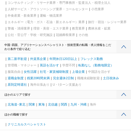
コンサルティング・リサーチ業界・専門事務所・監査法人・税理士法人
人材サービス・アウトソーシング業界・コールセンター
小売業界
外食産業・飲食業界
運輸・物流業界
エネルギー（電力・ガス・石油・新エネルギー）業界
旅行・宿泊・レジャー業界
警備・清掃業界
理容・美容・エステ業界
教育業界
農林水産・鉱業
公社・官公庁・学校・研究施設
冠婚葬祭業界
その他
中国･四国、アプリケーションスペシャリスト・技術営業の転職・求人情報をこだ
わり条件で絞り込む
第二新卒歓迎
外資系企業
年間休日120日以上
フレックス勤務
管理職・マネジャー
英語を活かす
学歴不問
転勤なし（勤務地限定）
服装自由
女性活躍
社宅・家賃補助制度
上場企業
中国語を活かす
退職金制度
残業20時間未満
完全週休2日制
職種未経験歓迎
土日祝休み
原則定時退社
海外出張あり
U・Iターン支援あり
ほかのエリアで探す
北海道･東北
関東
東海
北信越
関西
九州・沖縄
海外
ほかの職種で探す
クリニカルスペシャリスト