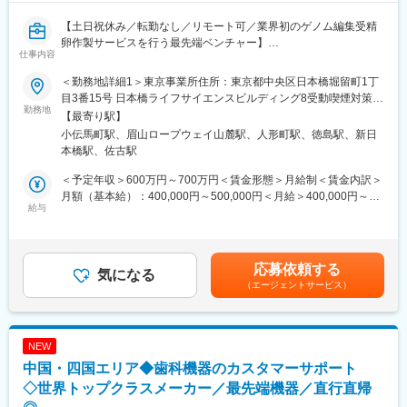
【土日祝休み／転勤なし／リモート可／業界初のゲノム編集受精
卵作製サービスを行う最先端ベンチャー】
仕事内容
■業務詳細：
・自社のバイオテクノロジー製品・サービス(受託研究サービス・
＜勤務地詳細1＞東京事業所住所：東京都中央区日本橋堀留町1丁
自社開発等)に関する技術営業活動
目3番15号 日本橋ライフサイエンスビルディング8受動喫煙対策：
・顧客・パートナー企業との商談、価格交渉、契約条件の調整
勤務地
屋内全面禁煙＜勤務地詳細2＞徳島事業所住所：徳島県徳島市西新
【最寄り駅】
・顧客の研究背景や技術的課題をヒアリングし、自社ソリューシ
町 5丁目39受動喫煙対策：屋内全面禁煙変更の範囲：会社の定め
小伝馬町駅、眉山ロープウェイ山麓駅、人形町駅、徳島駅、新日
ョンを提案
る事業所（リモートワーク含む）
本橋駅、佐古駅
・研究開発部門と連携し、技術的な質問・仕様確認への対応
・展示会・学会等での自社技術のプレゼンテーション、海外出張
＜予定年収＞600万円～700万円＜賃金形態＞月給制＜賃金内訳＞
対応
月額（基本給）：400,000円～500,000円＜月給＞400,000円～
・既存顧客・パートナーとの関係構築、契約更新・追加提案
給与
500,000円＜昇給有無＞有＜残業手当＞有＜給与補足＞※上記給与
・新規の事業提携・ライセンス案件の発掘及び推進(事業開発)
詳細は、経験・能力を考慮の上、決定致します。■昇給：年2回■
賞与：年2回※個人、会社業績による■成績に応じたインセンティ
■入社後の流れ：
ブ制度あり賃金はあくまでも目安の金額であり、選考を通じて上
応募依頼する
・入社後3ヶ月で既存の海外顧客・パートナーとの関係を引き継
気になる
下する可能性があります。月給(月額)は固定手当を含めた表記で
（エージェントサービス）
ぎ、主要商談に単独で対応できる状態にする
す。
・入社後6ヶ月で新規パートナーとの受注・提携案件を最低1件成
約させる
NEW
■ポジションの魅力：
中国・四国エリア◆歯科機器のカスタマーサポート
・バイオテクノロジー分野の専門知識を活かし、技術と事業の両
面から会社の成長を牽引できるポジション
◇世界トップクラスメーカー／最先端機器／直行直帰
・海外パートナーとの商談・提携交渉など、グローバルに裁量を