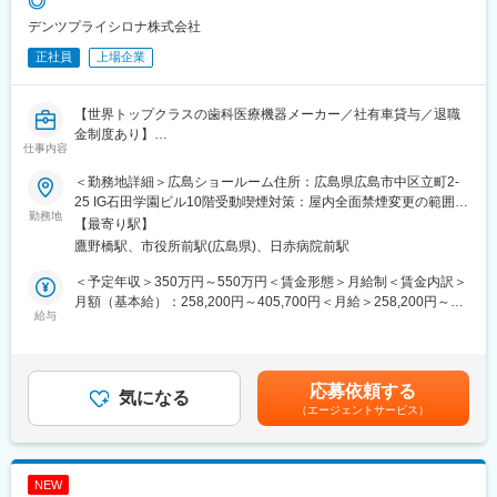
◎
持って活躍できる環境
デンツプライシロナ株式会社
・組織がフラットで意思決定が速く、事業開発領域にも裁量を持
って挑戦できる
正社員
上場企業
・会社の成長フェーズに応じて、将来的に営業本部長等マネジメ
ントポジションへのキャリアパスも見据えられる
【世界トップクラスの歯科医療機器メーカー／社有車貸与／退職
【想定されるアウトプット】
金制度あり】
仕事内容
・既存顧客（国内・海外）・パートナーとの取引継続及び拡大
・新規国内・海外パートナーとの受注・提携・ライセンス契約の
■業務内容
＜勤務地詳細＞広島ショールーム住所：広島県広島市中区立町2-
成約
主に中国・四国エリアのお客様に対し、当社で展開しているセレ
25 IG石田学園ビル10階受動喫煙対策：屋内全面禁煙変更の範囲：
・技術営業として担当する商談の受注金額・件数の向上
ック製品の活用方法に関するアドバイスや使用方法のトレーニン
勤務地
会社の定める事業所（リモートワーク含む）
【最寄り駅】
・研究開発部門と連携した提案力強化による顧客満足度の向上
グなどを通して、お客様をサポートするポジションとなります。
鷹野橋駅、市役所前駅(広島県)、日赤病院前駅
※広島営業所を拠点として中国・四国エリアのお客様を担当いただ
変更の範囲：会社の定める業務
きます。
＜予定年収＞350万円～550万円＜賃金形態＞月給制＜賃金内訳＞
月額（基本給）：258,200円～405,700円＜月給＞258,200円～
＜具体的に＞
給与
405,700円＜昇給有無＞有＜残業手当＞有＜給与補足＞※給与は経
・顧客を対象とした当社製品であるセレックの購入前および導入
験・能力に応じ選考の過程を通じて決定します。ご経験やスキ
後の研修・使用方法トレーニングをサポート
ル、前職での給与などに応じて、実際の提示金額が上下する可能
・セレックの設置についてサポート
性があります。賃金はあくまでも目安の金額であり、選考を通じ
応募依頼する
・展示会/セミナーの実施
気になる
て上下する可能性があります。月給(月額)は固定手当を含めた表記
（エージェントサービス）
・導入顧客へセレック以外の製品についての案内促進
です。
※売上数値目標はありません
◇弊社取扱製品：セレック（歯科用CAD/CAMシステム）
NEW
今最も歯科業界で注目を集めるデジタル機器となり、セラミック