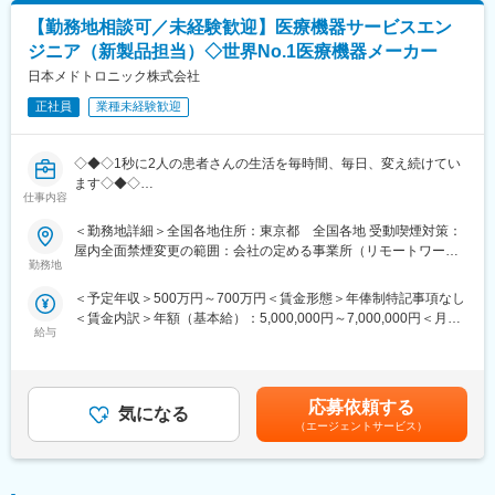
※日帰・宿泊出張が発生します。頻度はお住まいにより異なりま
【勤務地相談可／未経験歓迎】医療機器サービスエン
す。
ジニア（新製品担当）◇世界No.1医療機器メーカー
■取扱製品：
日本メドトロニック株式会社
「CEREC（セレック）」…歯科用CAD／CAMシステム
正社員
業種未経験歓迎
セラミック治療を即日で提供できる機器であり、口腔内の様子を
3D画像化できます。3D画像化したものから、歯と同じ色をしたセ
ラミックブロックを削り出し、歯を形成することができます。今
◇◆◇1秒に2人の患者さんの生活を毎時間、毎日、変え続けてい
最も歯科業界で注目を集めるデジタル機器です。
ます◇◆◇
仕事内容
～世界のトップを走る医療機器メーカー/従業員数世界90,000名、
■当社の特徴：
150ヵ国への事業展開/圧倒的な製品力とブランド力/子育てサポー
＜勤務地詳細＞全国各地住所：東京都 全国各地 受動喫煙対策：
【幅広い製品ラインナップを揃える総合歯科メーカー】
ト「くるみんマーク」取得/正当な評価体制～
屋内全面禁煙変更の範囲：会社の定める事業所（リモートワーク
デンタルソリューションカンパニーであるデンツプライシロナの
勤務地
含む）
総合的なソリューション製品には、消耗品、装置、テクノロジ
■採用背景
ー、専門製品におよぶ主要な製品ブランドがあります。
＜予定年収＞500万円～700万円＜賃金形態＞年俸制特記事項なし
Cardiac Ablation Solutions（CAS：循環器領域）事業にて新製品
歯科クリニック等で利用されているありとあらゆる製品ラインナ
＜賃金内訳＞年額（基本給）：5,000,000円～7,000,000円＜月額
の導入を行っており、保守・メンテナンス等を担うService &
ップを保有しているため、顧客の様々な課題に対し、解決のため
給与
＞416,666円～583,333円（12分割）＜昇給有無＞有＜残業手当＞
Repair部でも増員を行っています。
のソリューションや提案をすることができます。
有＜給与補足＞※記載年収はあくまで目安賃金はあくまでも目安の
金額であり、選考を通じて上下する可能性があります。月給(月額)
■業務内容
【WEB化・DX化の促進】
は固定手当を含めた表記です。
新しい医療機器の導入とそのサポート業務を担当するポジション
応募依頼する
業界特徴もあり、まだまだデータ活用やシステム化が進み切って
気になる
です。病院や医療施設で新しい医療機器を導入し、スムーズに運
（エージェントサービス）
おらず、アナログな手法も残っているので、歯科業界で働く方や
用されるようにサポートして頂きます。顧客とのコミュニケーシ
患者様にとって、もっと革新的なサービスや製品を提供できるよ
ョンや技術的なサポートを通じて、医療現場での問題解決に寄与
う新たな技術を取り入れたり、新製品に反映させるなどしていま
する重要な役割を担います。
す。当社が業界のデジタル化促進を担っていくという強い想いを