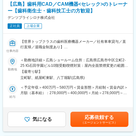
【広島】歯科用CAD／CAM機器<セレック>のトレーナ
治療を即日で提供できる機器です。
（口腔内の様子を３D画像化できます）
ー【歯科衛生士・歯科技工士の方歓迎】
３D画像化したものから、歯と同じ色をしたセラミックブロック
デンツプライシロナ株式会社
を削り出し、歯を形成することができます。
正社員
上場企業
※商品URL
https://www.dentsplysirona.com/ja-jp/discover/discover-by-
【世界トップクラスの歯科医療機器メーカー／社有車車貸与／直
category/cad-cam/cerec.html
行直帰／退職金制度あり】
仕事内容
■当社の特徴
■職務内容：主に中四国のお客様に対し、歯科用CAD／CAM機器
デンツプライシロナは消耗品から装置、テクノロジー、専門製品
＜勤務地詳細＞広島ショールーム住所：広島県広島市中区立町2-
製品CERECの活用方法に関するアドバイスや使用方法のトレーニ
まで幅広い製品ブランドを保有しています。
25 IG石田学園ビル10階受動喫煙対策：屋内全面禁煙変更の範囲：
ングなどを通して、お客様をサポートするポジションです。
勤務地
歯科クリニック等で利用される製品ラインナップが豊富で、顧客
会社の定める事業所
【最寄り駅】
の様々な課題に対するソリューションや提案が可能です。
立町駅、紙屋町東駅、八丁堀駅(広島県)
■業務詳細：
・顧客を対象とした当社製品であるCEREC購入前および導入後の
変更の範囲：会社の定める業務
＜予定年収＞400万円～580万円＜賃金形態＞月給制＜賃金内訳＞
研修・使用方法トレーニングを実施する
月額（基本給）：278,000円～400,000円＜月給＞278,000円～
・CERECの設置をサポートする
給与
400,000円＜昇給有無＞有＜残業手当＞有＜給与補足＞※給与詳細
・展示会/セミナーを実施する
は経験・能力・スキルに応じ、選考の過程を通じて決定します※上
・顧客に対して、弊社のCEREC以外の製品について購入を促進す
記年収は、インセンティブ賞与を含んだ金額になります。賃金は
る。
あくまでも目安の金額であり、選考を通じて上下する可能性があ
応募依頼する
※直行直帰
気になる
ります。月給(月額)は固定手当を含めた表記です。
（エージェントサービス）
※売上数値目標はありません
※電話やオンラインも活用しながら、1日あたり4～5件程度のクリ
ニックを訪問していただきます。