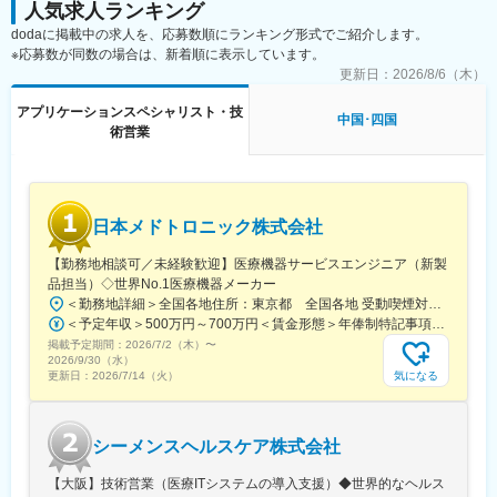
人気求人ランキング
持ち、業界の変革を実現していこうとしています。
■業務詳細
dodaに掲載中の求人を、応募数順にランキング形式でご紹介します。
・新製品導入プロセス構築: 新しい医療機器を導入するための計
※応募数が同数の場合は、新着順に表示しています。
変更の範囲：会社の定める業務
画、実行
更新日：
2026/8/6（木）
・保守点検／故障修復: 機器が安定して動作するように定期的な点
検、修理
アプリケーションスペシャリスト・技
中国･四国
・症例立会: 手術や治療の際に立ち会い、機器の使用サポート
術営業
・顧客対応: 顧客からの問い合わせや要望に対応
・データ分析: 機器の使用データを分析し、運用の改善提案
・他製品サポート: 他の医療機器の設置や保守、修理
日本メドトロニック株式会社
■やりがい
最先端の医療技術を導入することで、患者さんの治療をサポート
【勤務地相談可／未経験歓迎】医療機器サービスエンジニア（新製
する重要な役割を担います。ご自身の努力が直接、医療の質を向
品担当）◇世界No.1医療機器メーカー
上させ、患者さんの命を救うことにつながります。新製品導入に
＜勤務地詳細＞全国各地住所：東京都 全国各地 受動喫煙対策：屋内全面禁煙変更の範囲：会社の定める事業所（リモートワーク含む）
携われることができ、技術的な知識とスキルを磨きながら、医療
＜予定年収＞500万円～700万円＜賃金形態＞年俸制特記事項なし＜賃金内訳＞年額（基本給）：5,000,000円～7,000,000円＜月額＞416,666円～583,333円（12分割）＜昇給有無＞有＜残業手当＞有＜給与補足＞※記載年収はあくまで目安賃金はあくまでも目安の金額であり、選考を通じて上下する可能性があります。月給(月額)は固定手当を含めた表記です。
現場での実践的な経験を積むことができます。
掲載予定期間：
2026/7/2（木）
〜
2026/9/30（水）
■担当製品：
気になる
更新日：
2026/7/14（火）
・3Dマッピングシステム
診断と治療（マッピング・アブレーション）が一体化の新モデ
ル。患者の合併症のリスクを限りなく低減することに成功した他
シーメンスヘルスケア株式会社
社にはない新製品。
https://www.medtronic.com/jp-ja/our-company/press/2025-06-
【大阪】技術営業（医療ITシステムの導入支援）◆世界的なヘルス
affera-mapping-ablation-system.html