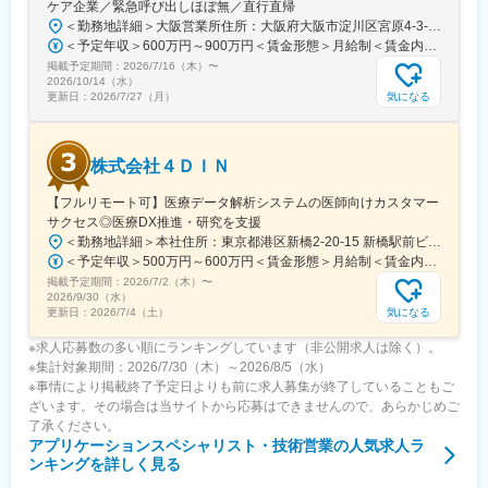
ケア企業／緊急呼び出しほぼ無／直行直帰
＜勤務地詳細＞大阪営業所住所：大阪府大阪市淀川区宮原4-3-39 新大阪NKビル受動喫煙対策：屋内全面禁煙変更の範囲：会社の定める事業所（リモートワーク含む）
■企業の魅力／特徴
＜予定年収＞600万円～900万円＜賃金形態＞月給制＜賃金内訳＞月額（基本給）：250,000円～500,000円固定残業手当/月：80,000円～130,000円（固定残業時間28時間0分/月）超過した時間外労働の残業手当は追加支給＜月給＞330,000円～630,000円（一律手当を含む）＜昇給有無＞有＜残業手当＞有＜給与補足＞※給与詳細は経験・能力・前職給与等を踏まえて決定致します。■昇給：年1回（10月）■賞与：年2回（6月・12月）賃金はあくまでも目安の金額であり、選考を通じて上下する可能性があります。月給(月額)は固定手当を含めた表記です。
当社は1949年の設立以来、医療技術の革新を続けており、電池式
掲載予定期間：
体外型ペースメーカの開発やリードレスペースメーカ、手術支援
2026/7/16（木）
〜
2026/10/14（水）
ロボットなどを提供しています。
気になる
更新日：
2026/7/27（月）
変更の範囲：会社の定める業務
株式会社４ＤＩＮ
【フルリモート可】医療データ解析システムの医師向けカスタマー
サクセス◎医療DX推進・研究を支援
＜勤務地詳細＞本社住所：東京都港区新橋2-20-15 新橋駅前ビル1号館805受動喫煙対策：屋内全面禁煙変更の範囲：会社の定める事業所（リモートワーク含む）
＜予定年収＞500万円～600万円＜賃金形態＞月給制＜賃金内訳＞月額（基本給）：416,000円～500,000円＜月給＞416,000円～500,000円＜昇給有無＞有＜残業手当＞有＜給与補足＞※経験・能力を考慮の上、当社規定により決定します。賃金はあくまでも目安の金額であり、選考を通じて上下する可能性があります。月給(月額)は固定手当を含めた表記です。
掲載予定期間：
2026/7/2（木）
〜
2026/9/30（水）
気になる
更新日：
2026/7/4（土）
※求人応募数の多い順にランキングしています（非公開求人は除く）。
※集計対象期間：2026/7/30（木）～2026/8/5（水）
※事情により掲載終了予定日よりも前に求人募集が終了していることもご
ざいます。その場合は当サイトから応募はできませんので、あらかじめご
了承ください。
アプリケーションスペシャリスト・技術営業
の人気求人ラ
ンキングを詳しく見る