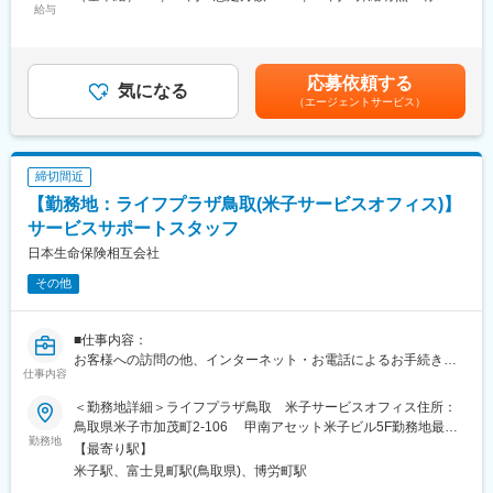
ネーターへの登用有無及び登用時期は異なります。
給与
業手当＞有＜給与補足＞※想定年収は2024年度実績。※想定年収は
※労働条件の詳細は面談時に説明します。
パート職制を１年間続けた場合の金額。※記載の時給は2025年4月
■サービスコーディネーター(正職員)勤務条件
時点の営業職員規定に基づく。※正職員登用後の条件等について
【期間の定め】無
は、職務内容欄参照。賃金はあくまでも目安の金額であり、選考
応募依頼する
【初任給月額】221,000円
気になる
を通じて上下する可能性があります。月給(月額)は固定手当を含め
（エージェントサービス）
【就業時間】9:00～17:00(休憩1時間)
た表記です。
※記載の初任給月額は2025年4月時点の営業職員規定に基づく。
■個人情報利用について：
サービスコーディネーター(サービスサポートスタッフ)の採用募集
締切間近
に際し、当社が応募者の方々より取得した個人情報につきまして
【勤務地：ライフプラザ鳥取(米子サービスオフィス)】
は、当社採用募集に関する業務にのみ使用させていただきます。
ただし、当社に入社された場合は、入社後の雇用管理等にも使用
サービスサポートスタッフ
させていただきます。(なお、入社に至らなかった場合は、当社が
日本生命保険相互会社
取得した個人情報については、当社で責任を持って廃棄いたしま
その他
す。)
新25－2454,ネットワーク業務部
■仕事内容：
変更の範囲：無
お客様への訪問の他、インターネット・お電話によるお手続き・
仕事内容
ご相談への対応など当社ご契約者様へのアフターサービス及び営
業
＜勤務地詳細＞ライフプラザ鳥取 米子サービスオフィス住所：
■労働契約補足：
鳥取県米子市加茂町2-106 甲南アセット米子ビル5F勤務地最寄
まずはサービスサポートスタッフ(パート職制／３ヵ月毎に契約更
勤務地
駅：JR線／米子駅受動喫煙対策：屋内全面禁煙変更の範囲：会社
【最寄り駅】
新)として採用します。パート職制を経て、お客様へのコンサルテ
の定める事業所
米子駅、富士見町駅(鳥取県)、博労町駅
ィングに必要な基礎知識・基礎スキルを習得し勤務良好の場合、