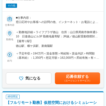
取得した個人情報については、当社で責任を持って廃棄いたしま
その他
す。)
新25－2454,ネットワーク業務部
■仕事内容：
変更の範囲：無
窓口応対やお客様への訪問の他、インターネット・お電話による
仕事内容
お手続き・ご相談への対応など当社ご契約者様へのアフターサー
ビス及び営業
＜勤務地詳細＞ライフプラザ徳山 住所：山口県周南市御幸通1-
■労働契約補足：
10 日進徳山ビル3F 勤務地最寄駅：JR線／徳山駅受動喫煙対
まずはサービスサポートスタッフ(パート職制／３ヵ月毎に契約更
勤務地
策：屋内全面禁煙変更の範囲：会社の定める事業所
【最寄り駅】
新)として採用します。パート職制を経て、お客様へのコンサルテ
徳山駅、櫛ケ浜駅、新南陽駅
ィングに必要な基礎知識・基礎スキルを習得し勤務良好の場合、
サービスコーディネーター(正職員)への登用※となります。
＜予定年収＞194万円＜賃金形態＞時給制＜賃金内訳＞時間額
※本人希望・業務習熟度・勤務実態等に応じて、サービスコーディ
（基本給）：1,350円＜想定月額＞162,000円＜昇給有無＞有＜残
ネーターへの登用有無及び登用時期は異なります。
給与
業手当＞有＜給与補足＞※想定年収は2024年度実績。※想定年収は
※労働条件の詳細は面談時に説明します。
パート職制を１年間続けた場合の金額。※記載の時給は2025年4月
■サービスコーディネーター(正職員)勤務条件
時点の営業職員規定に基づく。※正職員登用後の条件等について
【期間の定め】無
は、職務内容欄参照。賃金はあくまでも目安の金額であり、選考
応募依頼する
【初任給月額】211,000円
気になる
を通じて上下する可能性があります。月給(月額)は固定手当を含め
（エージェントサービス）
【就業時間】9:00～17:00(休憩1時間)
た表記です。
※記載の初任給月額は2025年4月時点の営業職員規定に基づく。
■個人情報利用について：
サービスコーディネーター(サービスサポートスタッフ)の採用募集
締切間近
に際し、当社が応募者の方々より取得した個人情報につきまして
【フルリモート勤務】仮想空間におけるシミュレーシ
は、当社採用募集に関する業務にのみ使用させていただきます。