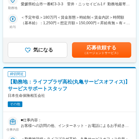
■労働契約補足：
愛媛県松山市一番町3-3-3 菅井・ニッセイビル1Ｆ 勤務地最寄
まずはサービスサポートスタッフ(パート職制／３ヵ月毎に契約更
勤務地
駅：市内電車線／大街道駅受動喫煙対策：屋内全面禁煙変更の範
新)として採用します。パート職制を経て、お客様へのコンサルテ
囲：会社の定める事業所（リモートワーク含む）
＜予定年収＞180万円＜賃金形態＞時給制＜賃金内訳＞時間額
ィングに必要な基礎知識・基礎スキルを習得し勤務良好の場合、
（基本給）：1,250円＜想定月額＞150,000円＜昇給有無＞有＜残
サービスコーディネーター(正職員)への登用※となります。
給与
業手当＞有＜給与補足＞※想定年収は2024年度実績。※想定年収は
※本人希望・業務習熟度・勤務実態等に応じて、サービスコーディ
パート職制を１年間続けた場合の金額。※記載の時給は2025年4月
ネーターへの登用有無及び登用時期は異なります。
時点の営業職員規定に基づく。※正職員登用後の条件等について
※労働条件の詳細は面談時に説明します。
は、職務内容欄参照。賃金はあくまでも目安の金額であり、選考
■サービスコーディネーター(正職員)勤務条件
応募依頼する
気になる
を通じて上下する可能性があります。月給(月額)は固定手当を含め
【期間の定め】無
（エージェントサービス）
た表記です。
【初任給月額】201,000円
【就業時間】9:00～17:00(休憩1時間)
※記載の初任給月額は2025年4月時点の営業職員規定に基づく。
締切間近
■個人情報利用について：
サービスコーディネーター(サービスサポートスタッフ)の採用募集
【勤務地：ライフプラザ高松(丸亀サービスオフィス)】
に際し、当社が応募者の方々より取得した個人情報につきまして
サービスサポートスタッフ
は、当社採用募集に関する業務にのみ使用させていただきます。
日本生命保険相互会社
ただし、当社に入社された場合は、入社後の雇用管理等にも使用
させていただきます。(なお、入社に至らなかった場合は、当社が
その他
取得した個人情報については、当社で責任を持って廃棄いたしま
す。)
新25－2454,ネットワーク業務部
■仕事内容：
お客様への訪問の他、インターネット・お電話によるお手続き・
仕事内容
変更の範囲：無
ご相談への対応など当社ご契約者様へのアフターサービス及び営
業
＜勤務地詳細＞ライフプラザ高松 丸亀サービスオフィス住所：