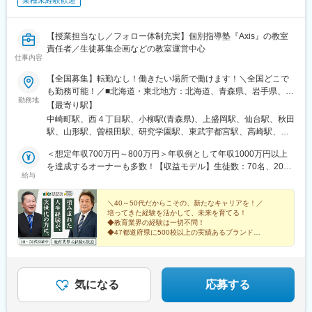
業種未経験歓迎
【授業担当なし／フォロー体制充実】個別指導塾『Axis』の教室
責任者／生徒募集企画などの教室運営中心
仕事内容
【全国募集】転勤なし！働きたい場所で働けます！＼全国どこで
も勤務可能！／■北海道・東北地方：北海道、青森県、岩手県、秋
勤務地
田県、宮城県、山形県、福島県■関東地方：東京都、千葉県、栃木
【最寄り駅】
県、群馬県、埼玉県、神奈川県、茨城県、山梨県■中部地方：新潟
中崎町駅、西４丁目駅、小柳駅(青森県)、上盛岡駅、仙台駅、秋田
県、富山県、長野県、石川県、福井県、岐阜県、愛知県、静岡
駅、山形駅、曽根田駅、研究学園駅、東武宇都宮駅、高崎駅、南
県、三重県■関西地方：大阪府、滋賀県、京都府、兵庫県、奈良
与野駅、下総中山駅、葛西駅、秋葉原駅、高津駅(神奈川県)、新潟
県、和歌山県■中国・四国地方：岡山県、広島県、鳥取県、島根
＜想定年収700万円～800万円＞年収例として年収1000万円以上
駅、速星駅、野町駅、福井駅、常永駅、本郷駅(長野県)、北方真桑
県、山口県、徳島県、香川県、愛媛県、高知県■九州・沖縄地方：
を達成するオーナーも多数！【収益モデル】生徒数：70名、20坪
駅、音羽町駅、藤が丘駅(愛知県)、南日永駅、草津駅(滋賀県)、烏
給与
福岡県、佐賀県、熊本県、大分県、宮崎県、長崎県、鹿児島県、
／月間授業料売上：245万円費用全合計：139万円→営業利益：
丸駅、大阪上本町駅、西宮駅、大和西大寺駅、五日市駅、鳥取
沖縄県※全国47都道府県にFC本部を開設しています！
106万円／月間・1268万円／年間（利益率43.1％）※まずは《生徒
駅、松江駅、郵便局前駅、山口駅(山口県)、徳島駅、高松駅(香川
50名で年収700万円～800万円》を目安に、高収益構造を構築して
＼40～50代だからこその、新たなキャリアを！／
県)、松山市駅、入明駅、平和通駅、佐賀駅、昭和町通駅、通町筋
培ってきた経験を活かして、未来を育てる！
います。【開業資金目安】◎日本政策金融公庫にワオ専用の窓口
駅、大分駅、宮崎駅、鹿児島中央駅、首里駅、大阪梅田駅(阪急
◆教育業界の経験は一切不問！
があり、融資が受けやすいです。約700万円～800万円（物件規模
線)、西８丁目駅、仙台駅(地下鉄)、福島駅(福島県)、岩本町駅、二
◆47都道府県に500校以上の実績あるブランド
などにより多少変動）※運転資金を含めた総額の目安は約1000万
◆専任担当が経営・教育の両面からアシスト
子新地駅、福井駅(福井県)、西日野駅、四条駅(京都市営)、谷町九
円～1100万円です。 自己資金だけでなく、公的融資も受けて資
丁目駅、広電五日市駅、柳川駅、高松築港駅、高知駅、小倉駅(福
金調達される方が大半です。 （例）自己資金：300万円＋融
岡県)、千歳町駅(長崎県)、熊本城・市役所前駅、鹿児島中央駅前
資：800万円＝合計1100万円※融資に際しては、申請書類作成など
駅、梅田駅(地下鉄)、大通駅、あおば通駅、末広町駅(東京都)、武
気になる
応募する
のサポートもしますので、ご安心ください。＼★先着30名様限定
蔵溝ノ口駅、福井城址大名町駅、京都河原町駅、四天王寺前夕陽
★／独立応援キャンペーンにより、加盟金165万円を全額免除！
ケ丘駅、佐伯区役所前駅、西川緑道公園駅、片原町駅(香川県)、石