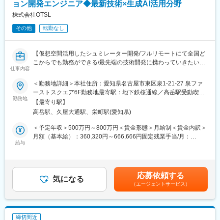
ただし、当社に入社された場合は、入社後の雇用管理等にも使用
ョン開発エンジニア◆最新技術×生成AI活用分野
させていただきます。(なお、入社に至らなかった場合は、当社が
株式会社OTSL
取得した個人情報については、当社で責任を持って廃棄いたしま
その他
転勤なし
す。)
新25－2454,ネットワーク業務部
【仮想空間活用したシュミレーター開発/フルリモートにて全国ど
変更の範囲：無
こからでも勤務ができる/最先端の技術開発に携わっていきたい方
仕事内容
に】
＜勤務地詳細＞本社住所：愛知県名古屋市東区泉1-21-27 泉ファ
◆業務内容：
ーストスクエア6F勤務地最寄駅：地下鉄桜通線／高岳駅受動喫煙
UE4等のGame-PF上に独自に構築した交通用シミュレータを、オ
勤務地
対策：屋内全面禁煙変更の範囲：会社の定める事業所（リモート
【最寄り駅】
ープンソースの自動運転シミュレータや、周囲の交通流をシミュ
ワーク含む）
高岳駅、久屋大通駅、栄町駅(愛知県)
レーションするシステムと連携させ、ITS（Intelligent Traffic
System）シミュレータとして運用する開発や、駐車場等の閉領域
＜予定年収＞500万円～800万円＜賃金形態＞月給制＜賃金内訳＞
における車両や歩行者の認識、誘導技術等を、シミュレータ上の
月額（基本給）：360,320円～666,666円固定残業手当/月：
仮装空間に実空間で取得したセンサーや車両等の位置情報の実デ
給与
56,300円～135,125円（固定残業時間20時間0分/月）超過した時
ータを反映させるCyber Physical System（CPS= Digital-Twin）の
間外労働の残業手当は追加支給＜月給＞416,620円～801,791円
手法を用いて開発を行なっています。
（一律手当を含む）＜昇給有無＞有＜残業手当＞有＜給与補足＞
専門業務型裁量労働制（1日9時間）固定残業手当は1時間/日分で
応募依頼する
◆プロジェクト例：
気になる
計算しますので、月の営業日数により変動いたします。上記は月
（エージェントサービス）
・ITS（交通）シミュレータの開発。 センサーシミュレーション
20営業日の場合の想定金額となります。賃金はあくまでも目安の
と車両シミュレーションを連携させ、リアルな環境での検証を行
金額であり、選考を通じて上下する可能性があります。月給(月額)
ないます。
は固定手当を含めた表記です。
また、シミュレータ上で自動運転や管制機能等のＩＴＳ技術の
締切間近