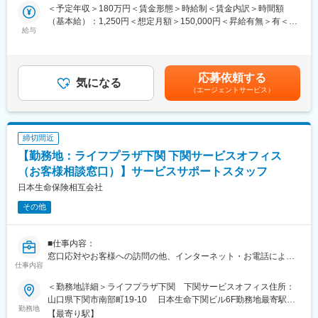
サービスコーディネーター(正職員)への登用※となります。
＜予定年収＞180万円＜賃金形態＞時給制＜賃金内訳＞時間額
※本人希望・業務習熟度・勤務実態等に応じて、サービスコーディ
（基本給）：1,250円＜想定月額＞150,000円＜昇給有無＞有＜残
ネーターへの登用有無及び登用時期は異なります。
給与
業手当＞有＜給与補足＞※想定年収は2024年度実績。※想定年収は
※労働条件の詳細は面談時に説明します。
パート職制を１年間続けた場合の金額。※記載の時給は2025年4月
■サービスコーディネーター(正職員)勤務条件
時点の営業職員規定に基づく。※正職員登用後の条件等について
【期間の定め】無
は、職務内容欄参照。賃金はあくまでも目安の金額であり、選考
応募依頼する
【初任給月額】201,000円
気になる
を通じて上下する可能性があります。月給(月額)は固定手当を含め
（エージェントサービス）
【就業時間】9:00～17:00(休憩1時間)
た表記です。
※記載の初任給月額は2025年4月時点の営業職員規定に基づく。
■個人情報利用について：
サービスコーディネーター(サービスサポートスタッフ)の採用募集
締切間近
に際し、当社が応募者の方々より取得した個人情報につきまして
【勤務地：ライフプラザ下関 下関サービスオフィス
は、当社採用募集に関する業務にのみ使用させていただきます。
ただし、当社に入社された場合は、入社後の雇用管理等にも使用
（お客様相談窓口）】サービスサポートスタッフ
させていただきます。(なお、入社に至らなかった場合は、当社が
日本生命保険相互会社
取得した個人情報については、当社で責任を持って廃棄いたしま
その他
す。)
新25－2455,ネットワーク業務部
■仕事内容：
変更の範囲：無
窓口応対やお客様への訪問の他、インターネット・お電話による
仕事内容
お手続き・ご相談への対応など当社ご契約者様へのアフターサー
ビス及び営業
＜勤務地詳細＞ライフプラザ下関 下関サービスオフィス住所：
■労働契約補足：
山口県下関市南部町19-10 日本生命下関ビル6F勤務地最寄駅：
まずはサービスサポートスタッフ(パート職制／３ヵ月毎に契約更
勤務地
JR線／下関駅受動喫煙対策：屋内全面禁煙変更の範囲：会社の定
【最寄り駅】