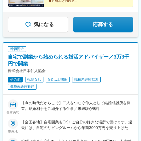
◆月給33万円以上
◆年1回昇給の機会あり！
◆服装・髪型・ネイル自由♪
気になる
応募する
締切間近
自宅で副業から始められる婚活アドバイザー／3万3千
円で開業
株式会社日本仲人協会
その他
転勤なし
5名以上採用
職種未経験歓迎
業種未経験歓迎
【今の時代だからこそ】二人をつなぐ仲人として結婚相談所を開
業。結婚相手をご紹介する仕事／未経験が9割
仕事内容
【全国各地】自宅開業もOK！ご自分の好きな場所で働けます。過
去には、自宅のリビングルームから年商3000万円を売り上げた方
勤務地
も！