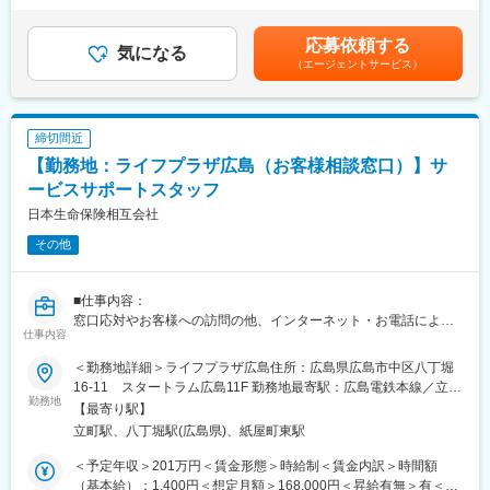
ネーターへの登用有無及び登用時期は異なります。
建て住宅の実績が多数で、高い技術力を蓄積してきました。現在
時点の営業職員規定に基づく。※正職員登用後の条件等について
※労働条件の詳細は面談時に説明します。
では建設性能評価の交付件数では全国で120以上ある審査機関の
は、職務内容欄参照。賃金はあくまでも目安の金額であり、選考
■サービスコーディネーター(正職員)勤務条件
応募依頼する
中で常にトップクラス。審査件数は年間で4万件を超えています。
気になる
を通じて上下する可能性があります。月給(月額)は固定手当を含め
【期間の定め】無
これまでの経験やノウハウが豊富なため、さまざまな案件に対応
（エージェントサービス）
た表記です。
【初任給月額】211,000円
できるのが強みです。また、国の指定確認審査機関として認定さ
【就業時間】9:00～17:00(休憩1時間)
れているという安定性に加え、東証スタンダード上場のERIホール
※記載の初任給月額は2025年4月時点の営業職員規定に基づく。
ディングスグループの一員であるということから、多くのお客さ
締切間近
■個人情報利用について：
まから厚い信頼を寄せられています。
サービスコーディネーター(サービスサポートスタッフ)の採用募集
【勤務地：ライフプラザ広島（お客様相談窓口）】サ
に際し、当社が応募者の方々より取得した個人情報につきまして
変更の範囲：本文参照
ービスサポートスタッフ
は、当社採用募集に関する業務にのみ使用させていただきます。
日本生命保険相互会社
ただし、当社に入社された場合は、入社後の雇用管理等にも使用
させていただきます。(なお、入社に至らなかった場合は、当社が
その他
取得した個人情報については、当社で責任を持って廃棄いたしま
す。)
新25－2455,ネットワーク業務部
■仕事内容：
窓口応対やお客様への訪問の他、インターネット・お電話による
仕事内容
変更の範囲：無
お手続き・ご相談への対応など当社ご契約者様へのアフターサー
ビス及び営業
＜勤務地詳細＞ライフプラザ広島住所：広島県広島市中区八丁堀
■労働契約補足：
16-11 スタートラム広島11F 勤務地最寄駅：広島電鉄本線／立町
まずはサービスサポートスタッフ(パート職制／３ヵ月毎に契約更
勤務地
駅受動喫煙対策：屋内全面禁煙変更の範囲：会社の定める事業所
【最寄り駅】
新)として採用します。パート職制を経て、お客様へのコンサルテ
立町駅、八丁堀駅(広島県)、紙屋町東駅
ィングに必要な基礎知識・基礎スキルを習得し勤務良好の場合、
サービスコーディネーター(正職員)への登用※となります。
＜予定年収＞201万円＜賃金形態＞時給制＜賃金内訳＞時間額
※本人希望・業務習熟度・勤務実態等に応じて、サービスコーディ
（基本給）：1,400円＜想定月額＞168,000円＜昇給有無＞有＜残