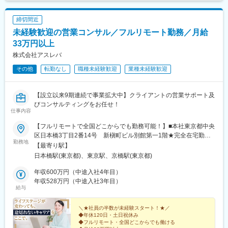
詳しくはお問い合わせください。
手川公園駅、旦過駅、住吉駅(長崎県)、水道町駅、高見橋駅
締切間近
未経験歓迎の営業コンサル／フルリモート勤務／月給
33万円以上
株式会社アスレバ
その他
転勤なし
職種未経験歓迎
業種未経験歓迎
【設立以来9期連続で事業拡大中】クライアントの営業サポート及
びコンサルティングをお任せ！
仕事内容
【フルリモートで全国どこからでも勤務可能！】■本社東京都中央
区日本橋3丁目2番14号 新槇町ビル別館第一1階★完全在宅勤務
勤務地
となり出社の必要はございません。※受動喫煙対策：有（社内禁
【最寄り駅】
煙）
日本橋駅(東京都)、東京駅、京橋駅(東京都)
年収600万円（中途入社4年目）
年収528万円（中途入社3年目）
給与
＼★社員の半数が未経験スタート！★／
◆年休120日・土日祝休み
◆フルリモート・全国どこからでも働ける