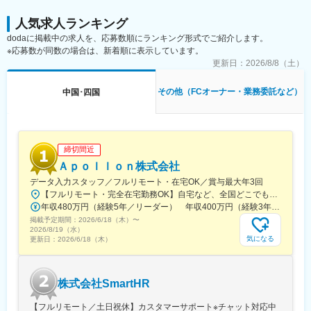
※プラントの監視作業6割：現場作業4割で、頭と体をバランスよ
く使う仕事です。
変更の範囲：会社の定める業務
人気求人ランキング
■業務の特徴：
dodaに掲載中の求人を、応募数順にランキング形式でご紹介します。
◎工場従業員の平均年齢は40歳。年齢差を感じさせない、フラン
※応募数が同数の場合は、新着順に表示しています。
クな雰囲気の職場です。また、中途入社の方も多数活躍していま
す。
更新日：
2026/8/8（土）
◎徳島工場では、主に塩素化イソシアヌル酸を原料とするプール
用殺菌・消毒剤「ネオクロール」、入浴施設用の「スパクリー
その他（FCオーナー・業務委託など）
中国･四国
ン」や「レジオハンター」、浄化槽の殺菌・消毒剤「ポンシロー
ル」等の有機化成品を製造しています。
■働き方：
基本的に日勤のみですが、繁忙期のみ交代制になる可能性がござ
締切間近
います。
働き方については希望性なので、日勤のみも可能です。
Ａｐｏｌｌｏｎ株式会社
■当社の特徴：
データ入力スタッフ／フルリモート・在宅OK／賞与最大年3回
四国化成Gが長期ビジョンで目指す姿は「独創力で、"一歩先行く
【フルリモート・完全在宅勤務OK】自宅など、全国どこでもあなたが働きやすい場所で働けます★転居を伴う転勤なし★全国47都道府県どこからでも応募OK【本社】東京都新宿区山吹町130番地の15 茜ビル2-A＜アクセス＞有楽町線「江戸川橋駅」、東西線「東西線」より徒歩10分※受動喫煙対策：あり
提案"型企業へ」。PC、スマホ、電子機器、自動車等の中の基板
年収480万円（経験5年／リーダー） 年収400万円（経験3年／メンバー）
を錆から守る「タフエース」は主要電機メーカーの材料指定を取
掲載予定期間：
2026/6/18（木）
〜
得、現在でも世界シェア1位となっておりますが、5G・6G関連で
2026/8/19（水）
更なるニーズ増を見込んでいます。有機化成品分野の「ネオクロ
気になる
更新日：
2026/6/18（木）
ール」はプールや浄化槽の消毒にて国内シェアトップとなってい
ます。研究開発力があり、少数精鋭で小回りが利く当社だからこ
そ参入できるニッチな市場で、高付加価値の製品を開発・提供し
株式会社SmartHR
続けて参ります。
■当社での働き方：
【フルリモート／土日祝休】カスタマーサポート※チャット対応中