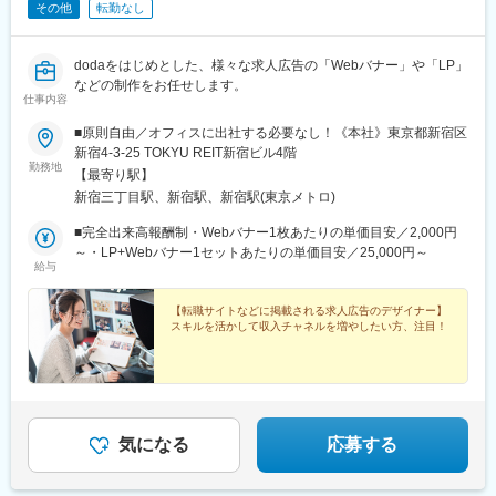
その他
転勤なし
dodaをはじめとした、様々な求人広告の「Webバナー」や「LP」
などの制作をお任せします。
仕事内容
■原則自由／オフィスに出社する必要なし！《本社》東京都新宿区
新宿4-3-25 TOKYU REIT新宿ビル4階
勤務地
【最寄り駅】
新宿三丁目駅、新宿駅、新宿駅(東京メトロ)
■完全出来高報酬制・Webバナー1枚あたりの単価目安／2,000円
～・LP+Webバナー1セットあたりの単価目安／25,000円～
給与
【転職サイトなどに掲載される求人広告のデザイナー】
スキルを活かして収入チャネルを増やしたい方、注目！
気になる
応募する