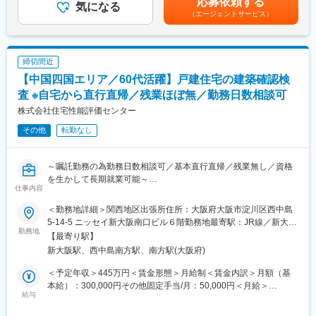
応募依頼する
発チームのプロジェクトのマネジメントやアセスメントを行って
気になる
安の金額であり、選考を通じて上下する可能性があります。月給
（エージェントサービス）
頂きます。特に開発に必須となる機能安全・サイバーセキュリテ
(月額)は固定手当を含めた表記です。
ィに対するコンサルティング～プロジェクトマネジメント～エン
ジニアリング、あるいは、トレーニングまでの実施フォローを実
施するポジションです。
締切間近
【中国四国エリア／60代活躍】戸建住宅の建築確認検
◆ご入社後のフォロー体制に関して：
・最初は先輩・上司とペアになってプロジェクトを推進し、その
査 ※自宅から直行直帰／残業ほぼ無／勤務日数相談可
後は独立してプロジェクトを運営いただきます。
株式会社住宅性能評価センター
その他
転勤なし
◆当社の魅力：
◎答えのない仕事に寄り添っていくからこそやりがいを感じられ
る◎
～嘱託勤務の為勤務日数相談可／基本直行直帰／残業無し／資格
仕様書に沿って開発をするのではなく、「顧客の価値」を考え、
を生かして長期就業可能～
顧客へ構想や仕様を提案していく事業部になっています。そのた
仕事内容
め、これまでに前例の無い新規開発事業といった非常に高い要求
東証スタンダード市場上場のＥＲＩホールディングスグループに
に対してコンサルティング、サポートを進めていくため実現でき
＜勤務地詳細＞関西地区出張所住所：大阪府大阪市淀川区西中島
属し、戸建住宅の審査を主要事業とする国土交通大臣指定の審査
た際の達成感が大きい仕事です。
5-14-5 ニッセイ新大阪南口ビル６階勤務地最寄駅：JR線／新大阪
機関です。
勤務地
駅駅受動喫煙対策：屋内全面禁煙変更の範囲：無
【最寄り駅】
多数の資格者を有する業界大手機関として、確認検査業務のほ
◆こんな方におすすめの環境です
新大阪駅、西中島南方駅、南方駅(大阪府)
か、住宅性能評価、省エネに係る審査・認証業務など、住宅の安
これまでの開発ご経験を活かして、お客様に対しての折衝やコン
心・安全のため
サルティング業務に興味のある方に必見のポジションです。
＜予定年収＞445万円＜賃金形態＞月給制＜賃金内訳＞月額（基
質の高い多彩なサービスをワンストップで提供しております。
エンジニアとしての技術ノウハウ活かしながらお客様の案件成功
本給）：300,000円その他固定手当/月：50,000円＜月給＞
給与
のために伴走していく点にやりがいを感じるポジションです。
350,000円＜昇給有無＞無＜残業手当＞有＜給与補足＞■昇給：無
■職務内容：【変更の範囲：無】
■賞与：有（25万円（昨年度実績）*嘱託社員につき規定上は賞与