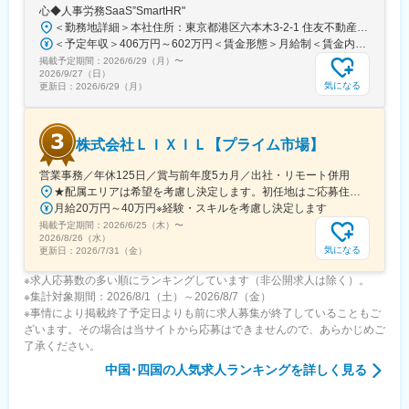
◇年間休日124日、有給取得率77.2％と、非常に働きやすい環境
心◆人事労務SaaS”SmartHR"
です。
＜勤務地詳細＞本社住所：東京都港区六本木3-2-1 住友不動産六本木グランドタワー勤務地最寄駅：東京メトロ南北線／六本木一丁目駅受動喫煙対策：屋内全面禁煙変更の範囲：会社の定める事業所（リモートワーク含む）
◇男性の育児休業取得率69％、女性の育児休業取得率は100％
＜予定年収＞406万円～602万円＜賃金形態＞月給制＜賃金内訳＞月額（基本給）：212,480円～315,200円その他固定手当/月：5,000円固定残業手当/月：77,520円～114,800円（固定残業時間45時間0分/月）超過した時間外労働の残業手当は追加支給＜月給＞295,000円～435,000円（一律手当を含む）＜昇給有無＞有＜残業手当＞有賃金はあくまでも目安の金額であり、選考を通じて上下する可能性があります。月給(月額)は固定手当を含めた表記です。
と、働き続けられる環境も整っております。
掲載予定期間：
2026/6/29（月）
〜
2026/9/27（日）
変更の範囲：会社の定める業務
気になる
更新日：
2026/6/29（月）
株式会社ＬＩＸＩＬ【プライム市場】
営業事務／年休125日／賞与前年度5カ月／出社・リモート併用
★配属エリアは希望を考慮し決定します。初任地はご応募住所での配属となります。入社後、転勤が伴う異動に関しては、必ず勤務地のご希望も確認した上で決定します。【配属オフィス一覧】■東京都品川区西品川1丁目1-1 大崎ガーデンタワー■愛知県名古屋市中村区名駅南4丁目11-40■京都府京都市伏見区竹田田中宮町103 ■大阪府大阪市中央区本町2丁目6-8 センバ・セントラルビル9F■大阪府箕面市萱野4丁目5-45■広島県広島市安佐南区西原6丁目11-8■福岡県福岡市博多区半道橋2-15-10 SOLAビル★出社とリモートワークを併用しながらの勤務となります。 業務に慣れるまでは、原則出社となります。 慣れてきたら少しずつリモートの日を増やし、最終的には週1～3日ほどの出社となる予定です（目安：～入社6カ月）。※受動喫煙対策：あり
月給20万円～40万円※経験・スキルを考慮し決定します
掲載予定期間：
2026/6/25（木）
〜
2026/8/26（水）
気になる
更新日：
2026/7/31（金）
※求人応募数の多い順にランキングしています（非公開求人は除く）。
※集計対象期間：2026/8/1（土）～2026/8/7（金）
※事情により掲載終了予定日よりも前に求人募集が終了していることもご
ざいます。その場合は当サイトから応募はできませんので、あらかじめご
了承ください。
中国･四国
の人気求人ランキングを詳しく見る