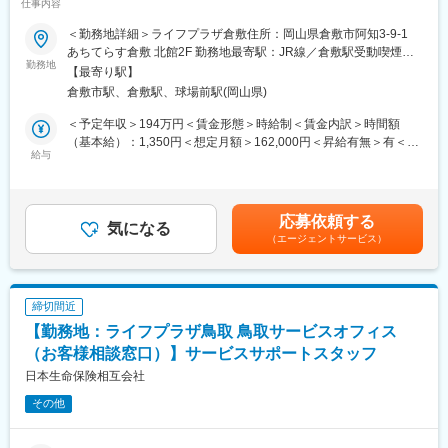
仕事内容
お手続き・ご相談への対応など当社ご契約者様へのアフターサー
ビス及び営業
＜勤務地詳細＞ライフプラザ倉敷住所：岡山県倉敷市阿知3-9-1
■労働契約補足：
あちてらす倉敷 北館2F 勤務地最寄駅：JR線／倉敷駅受動喫煙対
まずはサービスサポートスタッフ(パート職制／３ヵ月毎に契約更
勤務地
策：屋内全面禁煙変更の範囲：会社の定める事業所
【最寄り駅】
新)として採用します。パート職制を経て、お客様へのコンサルテ
倉敷市駅、倉敷駅、球場前駅(岡山県)
ィングに必要な基礎知識・基礎スキルを習得し勤務良好の場合、
サービスコーディネーター(正職員)への登用※となります。
＜予定年収＞194万円＜賃金形態＞時給制＜賃金内訳＞時間額
※本人希望・業務習熟度・勤務実態等に応じて、サービスコーディ
（基本給）：1,350円＜想定月額＞162,000円＜昇給有無＞有＜残
ネーターへの登用有無及び登用時期は異なります。
給与
業手当＞有＜給与補足＞※想定年収は2024年度実績。※想定年収は
※労働条件の詳細は面談時に説明します。
パート職制を１年間続けた場合の金額。※記載の時給は2025年4月
■サービスコーディネーター(正職員)勤務条件
時点の営業職員規定に基づく。※正職員登用後の条件等について
【期間の定め】無
は、職務内容欄参照。賃金はあくまでも目安の金額であり、選考
応募依頼する
【初任給月額】211,000円
気になる
を通じて上下する可能性があります。月給(月額)は固定手当を含め
（エージェントサービス）
【就業時間】9:00～17:00(休憩1時間)
た表記です。
※記載の初任給月額は2025年4月時点の営業職員規定に基づく。
■個人情報利用について：
サービスコーディネーター(サービスサポートスタッフ)の採用募集
締切間近
に際し、当社が応募者の方々より取得した個人情報につきまして
【勤務地：ライフプラザ鳥取 鳥取サービスオフィス
は、当社採用募集に関する業務にのみ使用させていただきます。
ただし、当社に入社された場合は、入社後の雇用管理等にも使用
（お客様相談窓口）】サービスサポートスタッフ
させていただきます。(なお、入社に至らなかった場合は、当社が
日本生命保険相互会社
取得した個人情報については、当社で責任を持って廃棄いたしま
その他
す。)
新25－2454,ネットワーク業務部