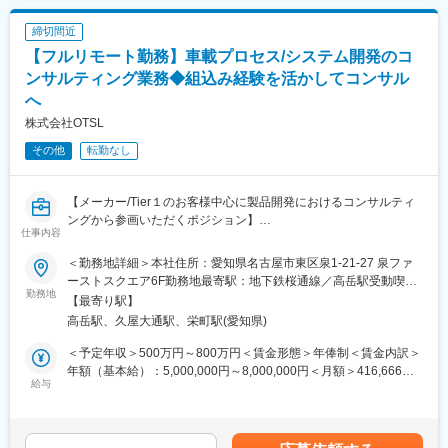
締切間近
【フルリモート勤務】車載プロセス/システム開発のコ
ンサルティング業務◆組込み経験を活かしてコンサル
へ
株式会社OTSL
その他
転勤なし
【メーカー/Tier１のお客様中心に製品開発におけるコンサルティ
ングから参画いただくポジション】
仕事内容
◆職務内容：
＜勤務地詳細＞本社住所：愛知県名古屋市東区泉1-21-27 泉ファ
プロセス事業では、以下のテーマ（現在は主に車載製品のソフト
ーストスクエア6F勤務地最寄駅：地下鉄桜通線／高岳駅受動喫煙
ウェア）を扱っています。
勤務地
対策：屋内全面禁煙変更の範囲：会社の定める事業所（リモート
【最寄り駅】
自動車関連製品開発を行う国内外の顧客に対する、規格と現実解
ワーク含む）
高岳駅、久屋大通駅、栄町駅(愛知県)
のギャップ補間のためのアセスメント、コンサル、教育サービス
の提供を行っています。
＜予定年収＞500万円～800万円＜賃金形態＞年俸制＜賃金内訳＞
年額（基本給）：5,000,000円～8,000,000円＜月額＞416,666円
◆具体的にお任せすること：
給与
～666,666円（12分割）＜昇給有無＞有＜残業手当＞有＜給与補
お客様のシステム開発において、やりたいこと・やるべきことを
足＞専門業務型裁量労働制（1日9時間）固定残業手当は1時間/日
伺って、課題設定を行い、解決方針を策定・提案してプロジェク
分で計算しますので、月の営業日数により変動いたします。上記
トを組成していきます。問題解決の目標に向かって、お客様の開
は月20営業日の場合の想定金額となります。賃金はあくまでも目