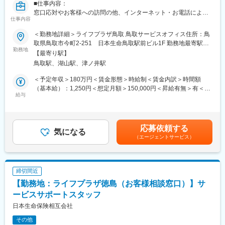
■仕事内容：
変更の範囲：無
窓口応対やお客様への訪問の他、インターネット・お電話による
仕事内容
お手続き・ご相談への対応など当社ご契約者様へのアフターサー
ビス及び営業
＜勤務地詳細＞ライフプラザ鳥取 鳥取サービスオフィス住所：鳥
■労働契約補足：
取県鳥取市今町2-251 日本生命鳥取駅前ビル1F 勤務地最寄駅：
まずはサービスサポートスタッフ(パート職制／３ヵ月毎に契約更
勤務地
JR線／鳥取駅受動喫煙対策：屋内全面禁煙変更の範囲：会社の定
【最寄り駅】
新)として採用します。パート職制を経て、お客様へのコンサルテ
める事業所
鳥取駅、湖山駅、津ノ井駅
ィングに必要な基礎知識・基礎スキルを習得し勤務良好の場合、
サービスコーディネーター(正職員)への登用※となります。
＜予定年収＞180万円＜賃金形態＞時給制＜賃金内訳＞時間額
※本人希望・業務習熟度・勤務実態等に応じて、サービスコーディ
（基本給）：1,250円＜想定月額＞150,000円＜昇給有無＞有＜残
ネーターへの登用有無及び登用時期は異なります。
給与
業手当＞有＜給与補足＞※想定年収は2024年度実績。※想定年収は
※労働条件の詳細は面談時に説明します。
パート職制を１年間続けた場合の金額。※記載の時給は2025年4月
■サービスコーディネーター(正職員)勤務条件
時点の営業職員規定に基づく。※正職員登用後の条件等について
【期間の定め】無
は、職務内容欄参照。賃金はあくまでも目安の金額であり、選考
応募依頼する
【初任給月額】201,000円
気になる
を通じて上下する可能性があります。月給(月額)は固定手当を含め
（エージェントサービス）
【就業時間】9:00～17:00(休憩1時間)
た表記です。
※記載の初任給月額は2025年4月時点の営業職員規定に基づく。
■個人情報利用について：
サービスコーディネーター(サービスサポートスタッフ)の採用募集
締切間近
に際し、当社が応募者の方々より取得した個人情報につきまして
【勤務地：ライフプラザ徳島（お客様相談窓口）】サ
は、当社採用募集に関する業務にのみ使用させていただきます。
ただし、当社に入社された場合は、入社後の雇用管理等にも使用
ービスサポートスタッフ
させていただきます。(なお、入社に至らなかった場合は、当社が
日本生命保険相互会社
取得した個人情報については、当社で責任を持って廃棄いたしま
その他
す。)