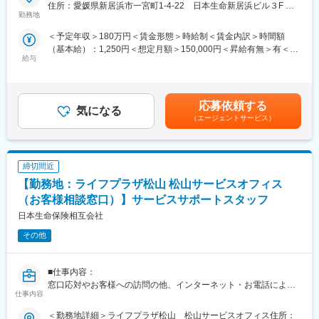
■労働契約補足：
住所：愛媛県新居浜市一宮町1-4-22 日本生命新居浜ビル３F 勤
まずはサービスサポートスタッフ(パート職制／３ヵ月毎に契約更
勤務地
務地最寄駅：JR線／新居浜駅受動喫煙対策：屋内全面禁煙変更の
新)として採用します。パート職制を経て、お客様へのコンサルテ
範囲：会社の定める事業所
＜予定年収＞180万円＜賃金形態＞時給制＜賃金内訳＞時間額
ィングに必要な基礎知識・基礎スキルを習得し勤務良好の場合、
（基本給）：1,250円＜想定月額＞150,000円＜昇給有無＞有＜残
サービスコーディネーター(正職員)への登用※となります。
給与
業手当＞有＜給与補足＞※想定年収は2024年度実績。※想定年収は
※本人希望・業務習熟度・勤務実態等に応じて、サービスコーディ
パート職制を１年間続けた場合の金額。※記載の時給は2025年4月
ネーターへの登用有無及び登用時期は異なります。
時点の営業職員規定に基づく。※正職員登用後の条件等について
※労働条件の詳細は面談時に説明します。
は、職務内容欄参照。賃金はあくまでも目安の金額であり、選考
■サービスコーディネーター(正職員)勤務条件
応募依頼する
気になる
を通じて上下する可能性があります。月給(月額)は固定手当を含め
【期間の定め】無
（エージェントサービス）
た表記です。
【初任給月額】201,000円
【就業時間】9:00～17:00(休憩1時間)
※記載の初任給月額は2025年4月時点の営業職員規定に基づく。
締切間近
■個人情報利用について：
サービスコーディネーター(サービスサポートスタッフ)の採用募集
【勤務地：ライフプラザ松山 松山サービスオフィス
に際し、当社が応募者の方々より取得した個人情報につきまして
（お客様相談窓口）】サービスサポートスタッフ
は、当社採用募集に関する業務にのみ使用させていただきます。
日本生命保険相互会社
ただし、当社に入社された場合は、入社後の雇用管理等にも使用
させていただきます。(なお、入社に至らなかった場合は、当社が
その他
取得した個人情報については、当社で責任を持って廃棄いたしま
す。)
新25－2455,ネットワーク業務部
■仕事内容：
窓口応対やお客様への訪問の他、インターネット・お電話による
仕事内容
変更の範囲：無
お手続き・ご相談への対応など当社ご契約者様へのアフターサー
ビス及び営業
＜勤務地詳細＞ライフプラザ松山 松山サービスオフィス住所：