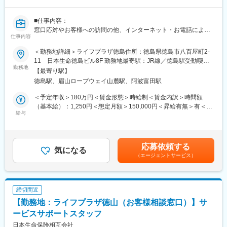
新25－2454,ネットワーク業務部
■仕事内容：
変更の範囲：無
窓口応対やお客様への訪問の他、インターネット・お電話による
仕事内容
お手続き・ご相談への対応など当社ご契約者様へのアフターサー
ビス及び営業
＜勤務地詳細＞ライフプラザ徳島住所：徳島県徳島市八百屋町2-
■労働契約補足：
11 日本生命徳島ビル8F 勤務地最寄駅：JR線／徳島駅受動喫煙
まずはサービスサポートスタッフ(パート職制／３ヵ月毎に契約更
勤務地
対策：屋内全面禁煙変更の範囲：会社の定める事業所
【最寄り駅】
新)として採用します。パート職制を経て、お客様へのコンサルテ
徳島駅、眉山ロープウェイ山麓駅、阿波富田駅
ィングに必要な基礎知識・基礎スキルを習得し勤務良好の場合、
サービスコーディネーター(正職員)への登用※となります。
＜予定年収＞180万円＜賃金形態＞時給制＜賃金内訳＞時間額
※本人希望・業務習熟度・勤務実態等に応じて、サービスコーディ
（基本給）：1,250円＜想定月額＞150,000円＜昇給有無＞有＜残
ネーターへの登用有無及び登用時期は異なります。
給与
業手当＞有＜給与補足＞※想定年収は2024年度実績。※想定年収は
※労働条件の詳細は面談時に説明します。
パート職制を１年間続けた場合の金額。※記載の時給は2025年4月
■サービスコーディネーター(正職員)勤務条件
時点の営業職員規定に基づく。※正職員登用後の条件等について
【期間の定め】無
は、職務内容欄参照。賃金はあくまでも目安の金額であり、選考
応募依頼する
【初任給月額】201,000円
気になる
を通じて上下する可能性があります。月給(月額)は固定手当を含め
（エージェントサービス）
【就業時間】9:00～17:00(休憩1時間)
た表記です。
※記載の初任給月額は2025年4月時点の営業職員規定に基づく。
■個人情報利用について：
サービスコーディネーター(サービスサポートスタッフ)の採用募集
締切間近
に際し、当社が応募者の方々より取得した個人情報につきまして
【勤務地：ライフプラザ徳山（お客様相談窓口）】サ
は、当社採用募集に関する業務にのみ使用させていただきます。
ただし、当社に入社された場合は、入社後の雇用管理等にも使用
ービスサポートスタッフ
させていただきます。(なお、入社に至らなかった場合は、当社が
日本生命保険相互会社