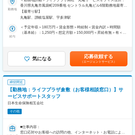
■労働契約補足：
香川県丸亀市風袋町209番地 セントラル丸亀ビル6階勤務地最寄
まずはサービスサポートスタッフ(パート職制／３ヵ月毎に契約更
勤務地
駅：JR線／丸亀駅受動喫煙対策：屋内全面禁煙変更の範囲：会社
【最寄り駅】
新)として採用します。パート職制を経て、お客様へのコンサルテ
の定める事業所
丸亀駅、讃岐塩屋駅、宇多津駅
ィングに必要な基礎知識・基礎スキルを習得し勤務良好の場合、
サービスコーディネーター(正職員)への登用※となります。
＜予定年収＞180万円＜賃金形態＞時給制＜賃金内訳＞時間額
※本人希望・業務習熟度・勤務実態等に応じて、サービスコーディ
（基本給）：1,250円＜想定月額＞150,000円＜昇給有無＞有＜残
ネーターへの登用有無及び登用時期は異なります。
給与
業手当＞有＜給与補足＞※想定年収は2024年度実績。※想定年収は
※労働条件の詳細は面談時に説明します。
パート職制を１年間続けた場合の金額。※記載の時給は2025年4月
■サービスコーディネーター(正職員)勤務条件
時点の営業職員規定に基づく。※正職員登用後の条件等について
【期間の定め】無
は、職務内容欄参照。賃金はあくまでも目安の金額であり、選考
応募依頼する
【初任給月額】201,000円
気になる
を通じて上下する可能性があります。月給(月額)は固定手当を含め
（エージェントサービス）
【就業時間】9:00～17:00(休憩1時間)
た表記です。
※記載の初任給月額は2025年4月時点の営業職員規定に基づく。
■個人情報利用について：
サービスコーディネーター(サービスサポートスタッフ)の採用募集
締切間近
に際し、当社が応募者の方々より取得した個人情報につきまして
【勤務地：ライフプラザ倉敷（お客様相談窓口）】サ
は、当社採用募集に関する業務にのみ使用させていただきます。
ただし、当社に入社された場合は、入社後の雇用管理等にも使用
ービスサポートスタッフ
させていただきます。(なお、入社に至らなかった場合は、当社が
日本生命保険相互会社
取得した個人情報については、当社で責任を持って廃棄いたしま
その他
す。)
新25－2455,ネットワーク業務部
■仕事内容：
変更の範囲：無
窓口応対やお客様への訪問の他、インターネット・お電話による