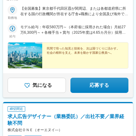
【全国募集】東京都千代田区霞が関周辺、または各都道府県に所
在する国の行政機関が所在する庁舎※職務により全国及び海外での
勤務地
活躍のチャンスもあります。＜勤務地例＞■総務省：総合通信局
（北海道・東北・関東・信越・東海・近畿・九州）■国土交通
モデル給与：年収580万円～（本府省に採用された場合）月給27
省： 本省区分／国土交通省本省 地方整備局・北海道開発局区
万6,300円～＋各種手当＋賞与（2025年度は4.65カ月分）採用時
分／地方整備局管内（東北・関東・北陸・中部・近畿・中国・四
給与
の俸給月額（いわゆる基本給）は、採用された方の経験年数と同
国・九州）または北海道開発局管内■気象庁：気象庁本庁または気
程度の経験年数を有する国家公務員が受ける俸給月額との均衡を
象衛星センター、管区気象台（札幌、仙台、東京、大阪、福
考慮して決定します。※地域手当、本府省業務調整手当、通勤手
民間で培った知見と技術を、次は国づくりに活かす。
岡）、沖縄気象台、地方気象台または測候所※就業場所の変更の範
社会の根幹を支え、未来を動かす国家公務員へ。
当、住居手当、扶養手当、超過勤務手当 等※2026年４月１日現在
囲：各府省の定める場所
の「一般職の職員の給与に関する法律」の規定によるものです。
気になる
応募する
締切間近
求人広告デザイナー（業務委託）／出社不要／業界経
験不問
株式会社ＯＮＥ（オーエヌイ―）