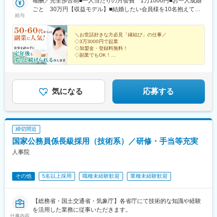
報酬／完全歩合制■一人当たりの月会費 1万1000円■お一人成婚
ごと 30万円【収益モデル】■結婚したい会員様を10名抱えてい
給与
る場合会費月11万円＋成婚30万円（1名分）＝月収41万円＜先輩
方の収益実績もご紹介！＞◆兵庫県 40代・女性・2017年2月開
業・自己資金：0円・年間所得額：1056万円◆東京都 40代・女
＼お世話好きな方必見「縁結び」の仕事／
◇3万3000円で起業
性・2017年4月開業・自己資金：3万円・年間所得額：984万円◆
◇加盟金・登録料無料！
福島県 50代・男性・2014年6月開業・自己資金：5.0万円・年間
◇副業でもOK！
所得額768万円【契約時に必要な費用】■加盟金：0円■仲人登録
◇未経験が9割
◇研修制度充実！
料：0円■パスワード作成料：3万3000円（加盟時のみ）
◇自由度の高い働き方
◇年商3000万円も可能！
◇場所・時間の制限なし
気になる
応募する
締切間近
国家公務員係長級採用（技術系）／研修・手当等充実
人事院
その他
5名以上採用
職種未経験歓迎
業種未経験歓迎
【総務省・国土交通省・気象庁】各省庁にて技術的な知識や経験
を活用した業務に従事いただきます。
仕事内容