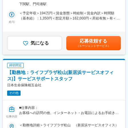
新)として採用します。パート職制を経て、お客様へのコンサルテ
める事業所
下関駅、門司港駅
ィングに必要な基礎知識・基礎スキルを習得し勤務良好の場合、
サービスコーディネーター(正職員)への登用※となります。
＜予定年収＞194万円＜賃金形態＞時給制＜賃金内訳＞時間額
※本人希望・業務習熟度・勤務実態等に応じて、サービスコーディ
（基本給）：1,350円＜想定月額＞162,000円＜昇給有無＞有＜残
ネーターへの登用有無及び登用時期は異なります。
給与
業手当＞有＜給与補足＞※想定年収は2024年度実績。※想定年収は
※労働条件の詳細は面談時に説明します。
パート職制を１年間続けた場合の金額。※記載の時給は2025年4月
■サービスコーディネーター(正職員)勤務条件
時点の営業職員規定に基づく。※正職員登用後の条件等について
【期間の定め】無
は、職務内容欄参照。賃金はあくまでも目安の金額であり、選考
応募依頼する
【初任給月額】211,000円
気になる
を通じて上下する可能性があります。月給(月額)は固定手当を含め
（エージェントサービス）
【就業時間】9:00～17:00(休憩1時間)
た表記です。
※記載の初任給月額は2025年4月時点の営業職員規定に基づく。
■個人情報利用について：
サービスコーディネーター(サービスサポートスタッフ)の採用募集
締切間近
に際し、当社が応募者の方々より取得した個人情報につきまして
【勤務地：ライフプラザ松山(新居浜サービスオフィ
は、当社採用募集に関する業務にのみ使用させていただきます。
ただし、当社に入社された場合は、入社後の雇用管理等にも使用
ス)】サービスサポートスタッフ
させていただきます。(なお、入社に至らなかった場合は、当社が
日本生命保険相互会社
取得した個人情報については、当社で責任を持って廃棄いたしま
その他
す。)
新25－2454,ネットワーク業務部
■仕事内容：
変更の範囲：無
お客様への訪問の他、インターネット・お電話によるお手続き・
仕事内容
ご相談への対応など当社ご契約者様へのアフターサービス及び営
業
＜勤務地詳細＞ライフプラザ松山 （新居浜サービスオフィス）