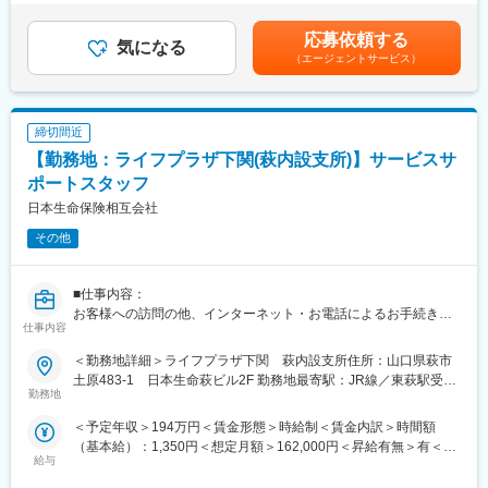
建築基準適合判定資格を活かし、確認検査業務（現場検査）をご
変更の範囲：会社の定める業務
の支給対象外ですが、例年いくらか支給しております）■時間外手
担当いただきます。
当：実労働分【月給内訳】■基本給：30万■手当：資格手当（建築
応募依頼する
気になる
基準適合判定資格者：5万）賃金はあくまでも目安の金額であり、
（エージェントサービス）
■仕事の流れ：
選考を通じて上下する可能性があります。月給(月額)は固定手当を
1週間前～3日前までに検査場所等がスケジュール登録されます。
含めた表記です。
分譲物件の検査も多いので、同現場にて複数対応も可能です。検
査棟数は閑散期で2～3棟/週、繁忙期は5～6棟/週程度です。
締切間近
【勤務地：ライフプラザ下関(萩内設支所)】サービスサ
■組織構成：
会社全体で約100名程度在籍しております
ポートスタッフ
（大半が60代以上の者です。80代の者も嘱託勤務にて従事してお
日本生命保険相互会社
ります）
その他
■働き方：
・残業：無
■仕事内容：
・年間休日125日（完全土日祝休み）
お客様への訪問の他、インターネット・お電話によるお手続き・
※嘱託勤務につき、週の勤務日数は（応）相談
仕事内容
ご相談への対応など当社ご契約者様へのアフターサービス及び営
・出勤方法：自宅からの直行直帰のかたちになります。
業
・就業時間：09：00～18：00（休憩：60分）
＜勤務地詳細＞ライフプラザ下関 萩内設支所住所：山口県萩市
■労働契約補足：
※検査のない時間に関しては周辺や自宅で待機していただき、自由
土原483-1 日本生命萩ビル2F 勤務地最寄駅：JR線／東萩駅受動
まずはサービスサポートスタッフ(パート職制／３ヵ月毎に契約更
勤務地
に時間をお使いいただけます。
喫煙対策：屋内全面禁煙変更の範囲：会社の定める事業所
新)として採用します。パート職制を経て、お客様へのコンサルテ
＜予定年収＞194万円＜賃金形態＞時給制＜賃金内訳＞時間額
ィングに必要な基礎知識・基礎スキルを習得し勤務良好の場合、
■業界トップクラスの交付件数がある国の「指定確認審査機関」
（基本給）：1,350円＜想定月額＞162,000円＜昇給有無＞有＜残
サービスコーディネーター(正職員)への登用※となります。
「住宅の品質確保の促進等に関する法律」が施行された直後の
給与
業手当＞有＜給与補足＞※想定年収は2024年度実績。※想定年収は
※本人希望・業務習熟度・勤務実態等に応じて、サービスコーディ
2000年に設立した当社。そのため、審査・検査に携わってきた戸
パート職制を１年間続けた場合の金額。※記載の時給は2025年4月