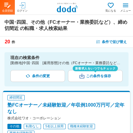
会員登録
ログイン
気になる
メニュー
中国･四国、その他（FCオーナー・業務委託など）、締め
切間近
の転職・求人検索結果
20
条件で並び替え
件
現在の検索条件
[勤務地]中国･四国 [雇用形態]その他（FCオーナー・業務委託など） [こだわり条件ピックアップ]締切間近
新着求人をいつでもチェック
条件の変更
この条件を保存
締切間近
塾FCオーナー／未経験歓迎／年収例1000万円可／定年
なし
株式会社ワオ・コーポレーション
その他
転勤なし
5名以上採用
職種未経験歓迎