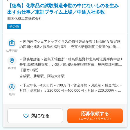
開発者に向け、開発環境を整備を行いサービスとして提供してゆ
【徳島】化学品の試験製造◆世の中にないものを生み
きます。
・ミリ波レーダ、ライダー等を自動運転や路側での安全向上に利
出すお仕事／東証プライム上場／中途入社多数
用するためのセンサー活用技術の開発やＡＩ技術の適用を行ない
四国化成工業株式会社
ます。
その他
この技術は最初に駐車場等において、カメラやレーダによる車
両、歩行者の動き検出による安全かつ効率的な運用方法の開発に
つなげます。 又、開発には実世界のデータを仮想空間に反映さ
～国内外でシェアトップクラスの自社製品多数！圧倒的な安定感
せるCPSの手法を用います。
の四国化成G／抜群の福利厚生・充実の研修制度で長期的に働き
・カメラやミリ波レーダの出力を合成し、認識技術を向上させる
仕事内容
やすい環境～
センサーフュージョンの開発を行ないます。
■概要：
＜勤務地詳細＞徳島工場住所：徳島県板野郡北島町江尻字内中須1
研究開発であるラボの方々と打ち合わせをしながら、まだ世の中
◆業務の特徴：
番地 勤務地最寄駅：JR線／勝瑞駅受動喫煙対策：屋内喫煙可能場
にないものを生み出していただくお仕事です。
勤務地
シミュレータ上での運用と実システムのデータを同期させるCPS
所あり変更の範囲：会社の定める事業所
【最寄り駅】
主には、新規開発品やスケールアップ検討に関わる製造業務で
を構築し、お客様の運用時の支援やシステムの改善を支援してゆ
吉成駅、勝瑞駅、阿波大谷駅
す。
く予定です。
■業務詳細：
＜予定年収＞430万円～700万円＜賃金形態＞月給制＜賃金内訳＞
研究開発により有機合成した物質を量産化するパイロットプラン
◆本ポジションの特徴：
月額（基本給）：220,000円～400,000円＜月給＞220,000円～
トでの製造ライン業務をお任せいたします。
給与
◎最先端の案件の研究・先行開発分野から参画できる◎
400,000円＜昇給有無＞有＜残業手当＞有＜給与補足＞※予定年収
【監視業務】
自動運転・車載センサーの検証のためのシュミレーション開発や
はあくまでも目安の金額であり、選考を通じて上下する可能性が
管制室でモニターを見てプラントの稼働状況を監視します。
路側、駐車場におけるセンシング開発・データ活用/生成AI活用し
あります。■昇給：あり（2月）■賞与：年2回（6月、12月）※賞与
【現場作業】
た価値創造・業務効率化といった最先端の案件にご参画いただく
実績平均6.0ヶ月／成績評価に応じて支給額が変動賃金はあくまで
応募依頼する
プラントに設置された計測機器やリアルに感じる五感をフル活用
気になる
ことが可能です。
も目安の金額であり、選考を通じて上下する可能性があります。
（エージェントサービス）
して現場を監視し、原料投入・機械操作・メンテナンス作業を行
お客様先も研究開発部門などが中心になるため、まだ世の中にな
月給(月額)は固定手当を含めた表記です。
います。
い製品の開発段階に従事いただくことが可能です。