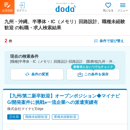
会員登録
ログイン
気になる
メニュー
九州・沖縄、半導体・IC（メモリ）回路設計、職種未経験
歓迎
の転職・求人検索結果
2
条件で並び替え
件
現在の検索条件
[職種]半導体・IC（メモリ）回路設計-回路設計 [勤務地]九州・沖縄 [こだわり条件ピックアップ]職種未経験歓迎 [詳細条件](募集・採用情報)職種未経験歓迎
新着求人をいつでもチェック
条件の変更
この条件を保存
【九州/第二新卒歓迎】オープンポジション◆マイナビ
G/開発案件に挑戦※一流企業への派遣実績有
株式会社マイナビEdge
正社員
職種未経験歓迎
業種未経験歓迎