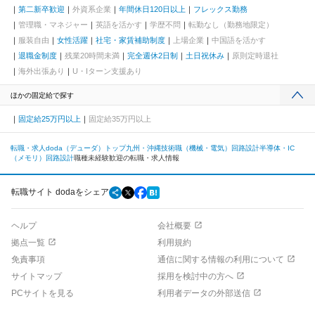
第二新卒歓迎
外資系企業
年間休日120日以上
フレックス勤務
管理職・マネジャー
英語を活かす
学歴不問
転勤なし（勤務地限定）
服装自由
女性活躍
社宅・家賃補助制度
上場企業
中国語を活かす
退職金制度
残業20時間未満
完全週休2日制
土日祝休み
原則定時退社
海外出張あり
U・Iターン支援あり
ほかの固定給で探す
固定給25万円以上
固定給35万円以上
転職・求人doda（デューダ）トップ
九州・沖縄
技術職（機械・電気）
回路設計
半導体・IC
（メモリ）回路設計
職種未経験歓迎の転職・求人情報
転職サイト dodaをシェア
ヘルプ
会社概要
拠点一覧
利用規約
免責事項
通信に関する情報の利用について
サイトマップ
採用を検討中の方へ
PCサイトを見る
利用者データの外部送信