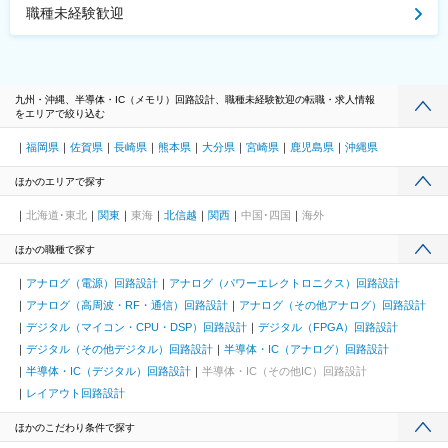
職種未経験歓迎
九州・沖縄、半導体・IC（メモリ）回路設計、職種未経験歓迎の転職・求人情報
をエリアで絞り込む
福岡県
佐賀県
長崎県
熊本県
大分県
宮崎県
鹿児島県
沖縄県
ほかのエリアで探す
北海道･東北
関東
東海
北信越
関西
中国･四国
海外
ほかの職種で探す
アナログ（電源）回路設計
アナログ（パワーエレクトロニクス）回路設計
アナログ（高周波・RF・通信）回路設計
アナログ（その他アナログ）回路設計
デジタル（マイコン・CPU・DSP）回路設計
デジタル（FPGA）回路設計
デジタル（その他デジタル）回路設計
半導体・IC（アナログ）回路設計
半導体・IC（デジタル）回路設計
半導体・IC（その他IC）回路設計
レイアウト回路設計
ほかのこだわり条件で探す