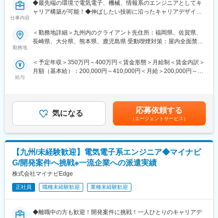
◆最先端の環境で電気電子、機械、情報系のエンジニアとしてキ
ャリア構築が可能！◆伸ばしたい技術に沿ったキャリアデザイン※
仕事内容
年間休日126日/残業月20h程度/働き方◎
＜勤務地詳細＞九州内のクライアント先住所：福岡県、佐賀県、
■業務内容：
長崎県、大分県、熊本県、鹿児島県 受動喫煙対策：屋内全面禁煙
電気電子、機械、情報系エンジニアとして、自動車業界や半導体
勤務地
変更の範囲：会社の定める事業所
業界等、九州地区のクライアント先で各種エンジニア業務をお任
＜予定年収＞350万円～400万円＜賃金形態＞月給制＜賃金内訳＞
せします。
月額（基本給）：200,000円～410,000円＜月給＞200,000円～
給与
410,000円＜昇給有無＞有＜残業手当＞有＜給与補足＞※昇給：年
【具体的な業務内容】
1回、賞与：年2回（2022年度実績：3.2ケ月分）※ほか、エンジニ
配属される業界/企業で担当いただく業務は異なります。
ア役職手当、技術資格手当、資格手当などあり※（参考）モデル年
・自動車業界：ボデー／エンジン／トランスミッション／サスペ
収・26歳（経験4年程度）／年収450万円前後・30歳（経験8年程
ンション等の設計開発、車載用電装部品の設計開発
応募依頼する
気になる
度）／年収500万円前後賃金はあくまでも目安の金額であり、選
・半導体業界：半導体の表面分析、半導体製造装置の電気回路及
（エージェントサービス）
考を通じて上下する可能性があります。月給(月額)は固定手当を含
び計装設計
めた表記です。
・精密機器：医療用機器の組込ソフト開発、デジタルカメラの露
光制御ソフト開発
【九州/未経験歓迎】電気電子系エンジニア◆マイナビ
入社後はスキルに応じて業務をお任せ致しますが、開発未経験の
G/開発案件へ挑戦※一流企業への派遣実績
方は開発補助業務から、経験者の方はそのまま案件に配属となり
株式会社マイナビEdge
ます。
約3~6ヶ月で開発業務も徐々にお任せする想定です。
正社員
職種未経験歓迎
業種未経験歓迎
■教育体制：
◆離職中の方も歓迎！開発案件に挑戦！一人ひとりのキャリアデ
～自身のなりたいエンジニアになれる豊富なサポート体制～