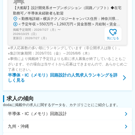
【大船駅】設計開発系オープンポジション（回路／ソフト）◆在宅
勤務可／半導体未経験者も歓迎
＜勤務地詳細＞横浜テクノロジーキャンパス住所：神奈川県横浜市栄区笠間2-5-1 勤務地最寄駅：各線／大船駅受動喫煙対策：屋内全面禁煙変更の範囲：会社の定める事業所（リモートワーク含む）
＜予定年収＞550万円～1,260万円＜賃金形態＞月給制＜賃金内訳＞月額（基本給）：333,000円～800,000円＜月給＞333,000円～800,000円＜昇給有無＞有＜残業手当＞有＜給与補足＞【年収例】・950万円／36歳（既婚・子2人／月給53万円＋各種手当＋賞与）・680万円／28歳（独身／月給39万円＋各種手当＋賞与）※各種手当には、住宅費補助、家賃補助、（次世代育成手当）、20時間/月相当の時間外勤務手当含む。賃金はあくまでも目安の金額であり、選考を通じて上下する可能性があります。月給(月額)は固定手当を含めた表記です。
掲載予定期間：
2026/7/27（月）
〜
2026/10/25（日）
気になる
更新日：
2026/7/27（月）
※求人応募数の多い順にランキングしています（非公開求人は除く）。
※集計対象期間：2026/7/31（金）～2026/8/6（木）
※事情により掲載終了予定日よりも前に求人募集が終了していることもご
ざいます。その場合は当サイトから応募はできませんので、あらかじめご
了承ください。
半導体・IC（メモリ）回路設計
の人気求人ランキングを詳
しく見る
求人の傾向
dodaに掲載中の求人に関するデータを、カテゴリごとにご紹介します。
半導体・IC（メモリ）回路設計
九州・沖縄