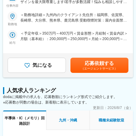
ザインを最大限尊重します/若手が多数活躍！悩みも相談しやすい
各員のスキルに応じてオーダーメイド型の研修（1対1）を行い、
仕事内容
職場/一流企業で先端技術に触れることもできます◆年間休日126
技術者としてのキャリア形成を援助します。
日/残業月20h程度/働き方◎
基本は2名以上のチームで配属となり、未経験も多いため周りに相
＜勤務地詳細＞九州内のクライアント先住所：福岡県、佐賀県、
談しやすい環境です。
長崎県、大分県、熊本県、鹿児島県 受動喫煙対策：屋内全面禁煙
■業務内容
勤務地
変更の範囲：会社の定める事業所
電気系エンジニアとして、九州地区のクライアント先で業務をお
■配属先について：
＜予定年収＞350万円～400万円＜賃金形態＞月給制＜賃金内訳＞
任せします。
◇経験・スキル・ご希望を考慮して、ご活躍頂けるプロジェクト
月額（基本給）：200,000円～250,000円＜月給＞200,000円～
をご紹介します。
給与
250,000円＜昇給有無＞有＜残業手当＞有＜給与補足＞※昇給：年
【具体的な業務内容】
◇九州地区（福岡・熊本・大分・長崎・鹿児島等）に配属となり
1回、賞与：年2回（2022年度実績：3.2ケ月分）※ほか、エンジニ
以下一例を記載しております。（配属される業界/企業で担当いた
ます。
ア役職手当、技術資格手当、資格手当などあり※（参考）モデル年
だく業務は異なります）
◇PJ規模により数人～十数人規模チームとなります：他企業と混
収・26歳（経験4年程度）／年収450万円前後・30歳（経験8年程
自動車業界：エコカー用の燃料電池回路設計、車載用電装部品の
合チームも有ります。
応募依頼する
気になる
度）／年収500万円前後賃金はあくまでも目安の金額であり、選
設計開発やエンジン制御ECUの回路設計 等
（エージェントサービス）
考を通じて上下する可能性があります。月給(月額)は固定手当を含
半導体業界：半導体製造装置の電気回路及び計装設計、LSI用メモ
■組織構成：
めた表記です。
リセル／アナログセルの開発 等
創業は1972年と歴史ある企業ですが、ここ九州営業所は2018年に
精密機器：一眼レフ型デジカメ用新手ぶれ補正機能・AF機能・ス
本格稼働した新しい拠点です。拠点設立以降積極的な拡大を続
トロボ機能・画質解像度等の開発・評価 等
人気求人ランキング
け、現在では100名を超え、サポートスタッフ5名で運営をしてお
ります。
dodaに掲載中の求人を、応募数順にランキング形式でご紹介します。
入社後はスキルに応じて業務をお任せ致しますが開発未経験の方
※応募数が同数の場合は、新着順に表示しています。
は開発補助業務から、経験者の方はそのまま案件に配属となりま
■働き方について
更新日：
2026/8/7（金）
す。約3~6ヶ月で開発業務も徐々にお任せする想定です。
設計開発から入り込む案件がほとんどですので、スキルアップを
叶えられる環境です。また、大手メーカー企業を中心に取引を行
半導体・IC（メモリ）回
九州・沖縄
職種未経験歓迎
■教育体制
っているため、安定した就業環境で働くことができます。
路設計
～自身のなりたいエンジニアになれる豊富なサポート体制～
【取引先例（敬称略）】
各員のスキルに応じてオーダーメイド型の研修（1対1）を行い、
〈自動車分野〉日産自動車(株)、本田技研工業(株)、(株)SUBARU