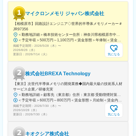
技術者としてのキャリア形成を援助します。
〈電気・電子デジタル家電分野〉パナソニック(株)、三菱電機(株)
基本は1チーム2～3名で配属となり、未経験も多いため周りに相
〈半導体分野〉キオクシア(株)
マイクロンメモリ ジャパン株式会社
談しやすい環境です。
変更の範囲：会社の定める業務
【相模原市】回路設計エンジニア◇世界的半導体メモリメーカー＃
■評価体制
JR97356
半期の職務調査がございます。（現場の方の絶対評価、5段階×10
＜勤務地詳細＞橋本技術センター住所：神奈川県相模原市中央区南橋本３丁目１－３５ 受動喫煙対策：屋内全面禁煙
項目で判断）最終的に会社貢献度が3割、本人の評価軸が7割で自
＜予定年収＞500万円～1,100万円＜賃金形態＞年俸制＜賃金内訳＞年額（基本給）：4,500,000円～11,000,000円＜月額＞375,000円～916,666円（12分割）＜昇給有無＞有＜残業手当＞有＜給与補足＞※上記年収は残業時間を含んでおりません。勤務した残業手当は別途支給されます。※会社の業績に応じた奨励金あり賃金はあくまでも目安の金額であり、選考を通じて上下する可能性があります。月給(月額)は固定手当を含めた表記です。
身の評価が確定いたします。
掲載予定期間：
2026/5/28（木）
〜
2026/8/26（水）
■組織構成
気になる
更新日：
2026/7/14（火）
創業は1972年と歴史ある企業ですがここ九州営業所は2018年に本
格稼働した新しい拠点です。拠点設立以降積極的な拡大を続け、
現在では100名を超え、サポートスタッフ5名で運営をしておりま
株式会社BREXA Technology
す。
【東京】次世代半導体メモリの開発業務◆国内最大級の技術系人材
■働き方について
サービス企業／研修充実
設計開発から入り込む案件がほとんどですので、スキルアップを
＜勤務地詳細＞顧客先（東京都）住所：東京都 受動喫煙対策：屋内全面禁煙変更の範囲：会社の定める事業所
叶えられる環境です。また、大手メーカー企業を中心に取引を行
＜予定年収＞600万円～800万円＜賃金形態＞月給制＜賃金内訳＞月額（基本給）：450,000円～600,000円＜月給＞450,000円～600,000円＜昇給有無＞有＜残業手当＞有＜給与補足＞上記年収は賞与、想定月間残業時間20時間分の手当を含む金額です。提示年収は経験・スキル等に応じて決定いたします。※スキル経験年数を考慮し話し合いの上、決定します。■賞与：年2回■昇給：年1回（4月）賃金はあくまでも目安の金額であり、選考を通じて上下する可能性があります。月給(月額)は固定手当を含めた表記です。
っているため、安定した就業環境で働くことができます。
掲載予定期間：
【取引先例（敬称略）】
2026/7/30（木）
〜
2026/10/28（水）
〈自動車分野〉日産自動車(株)、本田技研工業(株)、(株)SUBARU
気になる
更新日：
2026/7/30（木）
〈電気・電子デジタル家電分野〉パナソニック(株)、三菱電機(株)
〈半導体分野〉キオクシア(株)
キオクシア株式会社
変更の範囲：会社の定める業務