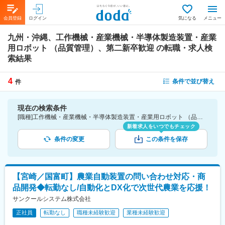
会員登録
ログイン
気になる
メニュー
九州・沖縄、工作機械・産業機械・半導体製造装置・産業
用ロボット （品質管理）、第二新卒歓迎
の転職・求人検
索結果
4
条件で並び替え
件
現在の検索条件
[職種]工作機械・産業機械・半導体製造装置・産業用ロボット （品質管理）-品質管理・品質保証・テクニカルサポート（組み込みソフトウエア） [勤務地]九州・沖縄 [詳細条件](募集・採用情報)第二新卒歓迎
新着求人をいつでもチェック
条件の変更
この条件を保存
【宮崎／国富町】農業自動装置の問い合わせ対応・商
品開発◆転勤なし/自動化とDX化で次世代農業を応援！
サンクールシステム株式会社
正社員
転勤なし
職種未経験歓迎
業種未経験歓迎