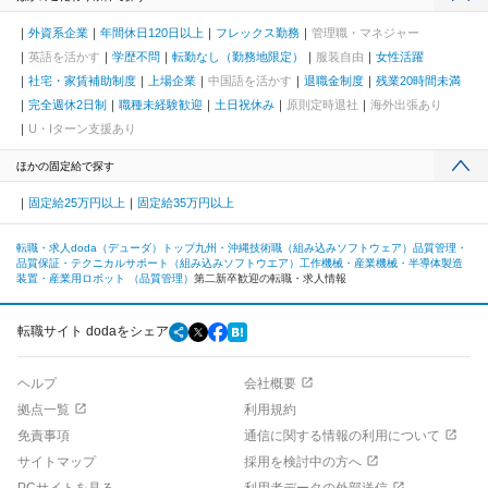
外資系企業
年間休日120日以上
フレックス勤務
管理職・マネジャー
英語を活かす
学歴不問
転勤なし（勤務地限定）
服装自由
女性活躍
社宅・家賃補助制度
上場企業
中国語を活かす
退職金制度
残業20時間未満
完全週休2日制
職種未経験歓迎
土日祝休み
原則定時退社
海外出張あり
U・Iターン支援あり
ほかの固定給で探す
固定給25万円以上
固定給35万円以上
転職・求人doda（デューダ）トップ
九州・沖縄
技術職（組み込みソフトウェア）
品質管理・
品質保証・テクニカルサポート（組み込みソフトウエア）
工作機械・産業機械・半導体製造
装置・産業用ロボット （品質管理）
第二新卒歓迎の転職・求人情報
転職サイト dodaをシェア
ヘルプ
会社概要
拠点一覧
利用規約
免責事項
通信に関する情報の利用について
サイトマップ
採用を検討中の方へ