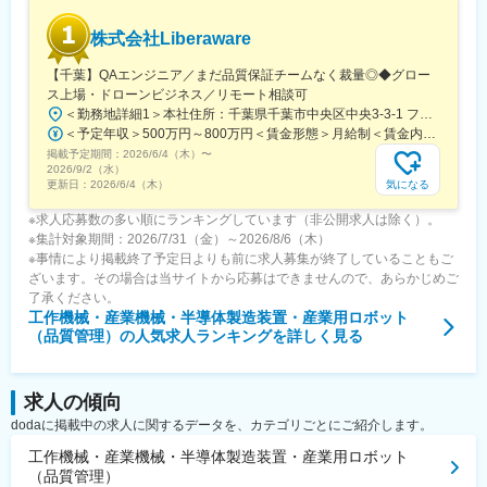
る社員もいます。当社の事業成長を支えるエンジニア集団をまと
める、人材を育てて活かすという重要なミッションには大きなや
株式会社Liberaware
りがいがあります。
【千葉】QAエンジニア／まだ品質保証チームなく裁量◎◆グロー
変更の範囲：会社の定める業務
ス上場・ドローンビジネス／リモート相談可
＜勤務地詳細1＞本社住所：千葉県千葉市中央区中央3-3-1 フジモト第一生命ビル6F勤務地最寄駅：JR線／千葉駅受動喫煙対策：屋内全面禁煙＜勤務地詳細2＞東京オフィス住所：東京都港区高輪2-18-10 高輪泉岳寺駅前ビル9階受動喫煙対策：屋内全面禁煙
＜予定年収＞500万円～800万円＜賃金形態＞月給制＜賃金内訳＞月額（基本給）：333,766円～534,066円固定残業手当/月：82,900円～132,600円（固定残業時間34時間30分/月）超過した時間外労働の残業手当は追加支給＜月給＞416,666円～666,666円（一律手当を含む）＜昇給有無＞有＜残業手当＞有＜給与補足＞※記載金額は選考を通じて上下する可能性があります。■賞与：年2回■昇給：年2回（9月、3月） 賃金はあくまでも目安の金額であり、選考を通じて上下する可能性があります。月給(月額)は固定手当を含めた表記です。
掲載予定期間：
2026/6/4（木）
〜
2026/9/2（水）
気になる
更新日：
2026/6/4（木）
※求人応募数の多い順にランキングしています（非公開求人は除く）。
※集計対象期間：2026/7/31（金）～2026/8/6（木）
※事情により掲載終了予定日よりも前に求人募集が終了していることもご
ざいます。その場合は当サイトから応募はできませんので、あらかじめご
了承ください。
工作機械・産業機械・半導体製造装置・産業用ロボット
（品質管理）
の人気求人ランキングを詳しく見る
求人の傾向
dodaに掲載中の求人に関するデータを、カテゴリごとにご紹介します。
工作機械・産業機械・半導体製造装置・産業用ロボット
（品質管理）