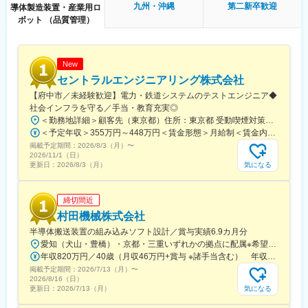
本ポジションは、韓国への長期出張が基本となります。日本での
九州・沖縄
第二新卒歓迎
導体製造装置・産業用ロ
準備・研修後、韓国の半導体メーカー拠点へ出張し業務を行いま
ボット （品質管理）
す。目安としては、3ヶ月ごとに帰国して1～2週間日本滞在のサ
イクルです。
・転居不要
・出張時のホテル代は会社負担
New
・出張日数に応じた日当支給あり
セントラルエンジニアリング株式会社
・駐在ではなく、日本と韓国を行き来する働き方※海外赴任ではあ
【府中市／未経験歓迎】電力・鉄道システムのテストエンジニア◆
りません
社会インフラを守る／手当・教育充実◎
＜勤務地詳細＞顧客先（東京都）住所：東京都 受動喫煙対策：屋内全面禁煙変更の範囲：会社の定める事業所
■入社後の流れ：
＜予定年収＞355万円～448万円＜賃金形態＞月給制＜賃金内訳＞月額（基本給）：260,000円～290,000円＜月給＞260,000円～290,000円＜昇給有無＞有＜残業手当＞有＜給与補足＞※経験、スキルを考慮して決定いたします。■昇給：年1回（8月）■賞与：年2回（7月、12月）賃金はあくまでも目安の金額であり、選考を通じて上下する可能性があります。月給(月額)は固定手当を含めた表記です。
1.オンライン導入教育：半導体基礎・安全教育などを習得
掲載予定期間：
2026/8/3（月）
〜
2.約3～6ヶ月の実地トレーニング：茨城県ひたちなか市・広島県
2026/11/1（日）
東広島市等で実機研修、装置理解・解析技術をOJT形式で学ぶ
気になる
更新日：
2026/8/3（月）
3.プログラミング未経験でも、業務理解・評価業務からスタート
可能
締切間近
■キャリアパス：
村田機械株式会社
◎エンジニアとして
半導体搬送装置の組み込みソフト設計／賞与実績6.9カ月分
∟半導体製造装置や測定装置のメンテナンス、半導体の評価や測
愛知（犬山・豊橋）・京都・三重いずれかの拠点に配属※希望を考慮し、下記いずれかの勤務地に配属します※車通勤OKの拠点あり＜配属先＞■犬山事業所／愛知県犬山市 ■伊勢事業所／三重県伊勢市 ■豊橋事業所／愛知県豊橋市■京都テクニカルセンター／京都府京都市伏見区※京都勤務の場合は、犬山もしくは伊勢で3カ月～1年研修を予定（研修期間は短縮・延長の場合あり）※マイカー通勤OK（豊橋以外）／駐車場完備※拠点により社員寮あり※業務により海外出張の可能性あり※在宅勤務制度あり※受動喫煙対策制度あり
定、プロセス・デバイス開発など様々な半導体エンジニア業務へ
年収820万円／40歳（月収46万円+賞与 ※諸手当含む） 年収760万円／35歳（月収42万円+賞与 ※諸手当含む）
のチャレンジが可能です。
掲載予定期間：
2026/7/13（月）
〜
◎マネジメントとして
2026/8/16（日）
∟現場でエンジニア経験を積み、リーダー、ライン責任者、管理
気になる
更新日：
2026/7/13（月）
職へとステップアップが可能で、入社後5～10年後に管理職にな