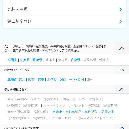
九州・沖縄
第二新卒歓迎
九州・沖縄、工作機械・産業機械・半導体製造装置・産業用ロボット （品質管
理）、第二新卒歓迎の転職・求人情報をエリアで絞り込む
福岡県
佐賀県
長崎県
熊本県
大分県
宮崎県
鹿児島県
沖縄県
ほかのエリアで探す
北海道･東北
関東
東海
北信越
関西
中国･四国
海外
ほかの職種で探す
家電・AV機器・複合機 （品質管理）
機械・電子部品 （品質管理）
医療機器 （品質管理）
スマートフォン・タブレット・携帯端末 （品質管理）
無線・通信機器 （品質管理）
自動車・自動車部品・車載製品 （品質管理）
その他品質管理・品質保証・テクニカルサポート（組み込みソフトウエア）
ほかのこだわり条件で探す