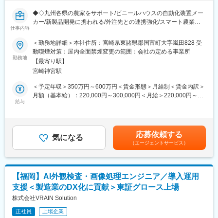
◆◇九州各県の農家をサポート/ビニールハウスの自動化装置メー
カー/新製品開発に携われる/外注先との連携強化/スマート農業の
仕事内容
推進◇◆
＜勤務地詳細＞本社住所：宮崎県東諸県郡国富町大字嵐田828 受
■おすすめPOINT ＼農業の未来を支える技術開発に携わるチャン
動喫煙対策：屋内全面禁煙変更の範囲：会社の定める事業所
ス！／
勤務地
【最寄り駅】
・農業生産者向けに労働力の省力化や作物の収量アップ・品質向
宮崎神宮駅
上に役立つ商品を提供し、九州各県の農家をサポートする当社
で、新製品開発や既存製品の改良に携わることができます◎
＜予定年収＞350万円～600万円＜賃金形態＞月給制＜賃金内訳＞
・スマート農業（ICT、ネットワークとの融合）を推進し、クラウ
月額（基本給）：220,000円～300,000円＜月給＞220,000円～
ドシステムの保守管理と開発も行うため、最先端技術に触れるこ
給与
300,000円＜昇給有無＞有＜残業手当＞有＜給与補足＞■賞与：あ
とができます！
り(年2回)■昇給：あり(年1回)■その他手当制度あり：・家族手当／
・業務開発部に所属し、製品開発や協力会社とのやり取りをスム
住宅手当／資格手当／禁煙手当／精勤手当賃金はあくまでも目安
ーズに進める役割を担い、業務の平準化と生産性・商品品質の向
の金額であり、選考を通じて上下する可能性があります。月給(月
応募依頼する
上に貢献していただきます。
気になる
額)は固定手当を含めた表記です。
（エージェントサービス）
■職務内容：
・新製品開発および既存製品の改良を担当し、協力会社への発注
や仕様検討を行います。
【福岡】AI外観検査・画像処理エンジニア／導入運用
・農業生産者向けに労働力の省力化や作物の収量アップ・品質向
支援＜製造業のDX化に貢献＞東証グロース上場
上に役立つ商品を提供します◎
・お客様にて不具合が発生した際には、1次対応を行い、製品開発
株式会社VRAIN Solution
を担当している協力会社と連携しながら解決のためのサポートを
正社員
上場企業
お任せします。