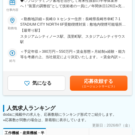
◆◇プログラミング素地を活かして将来性抜群の半導体業界
へ！“装置の調整役”として技術者の一員に／年間休日126日※充実
■当社について：
仕事内容
した研修制度／ほぼ韓国滞在◆◇
人材派遣の中でもエンジニア派遣に特化したビジネスを展開して
います。主に自動車や産業用機器、半導体、情報通信機器などの
＜勤務地詳細＞長崎ＤＸセンター住所：長崎県長崎市幸町 7-1
■業務内容：
さまざまなモノづくりを行う企業にエンジニアの高度な技術力を
STADIUM CITY NORTH 6F受動喫煙対策：敷地内喫煙可能場所あ
半導体の微細寸法を測定する計測装置において、計測アルゴリズ
提供しています。
勤務地
り変更の範囲：会社の定める事業所
【最寄り駅】
ムを用いた 評価・データ解析・結果整理 を行うアプリケーション
＜事業詳細＞
スタジアムシティノース駅、茂里町駅、スタジアムシティサウス
エンジニア業務です。
特に得意としている領域は、設計開発～評価試験までの製品開発
駅
アルゴリズムを一から研究開発する仕事ではなく、既存ロジック
におけるミドルレンジと言われる領域を強みとしております。近
を使いながら、評価・改善・検証を進める役割です。
年はAIやIoTなどの技術革新が進んでおり、社会におけるエンジニ
＜予定年収＞380万円～550万円＜賃金形態＞月給制※経験・能力
ア人材の重要性がドンドン加速しており、当社は各顧客企業の戦
等を考慮の上、当社規定により決定いたします。＜賃金内訳＞月
【具体的には】
略の重要な役割を担っています。
給与
額（基本給）：210,000円～350,000円＜月給＞210,000円～
■ 計測アルゴリズムを用いた評価業務
＜充実した教育・研修＞
350,000円＜昇給有無＞有＜残業手当＞有＜給与補足＞■上記にプ
・外部計測システムで使用されるプログラミングの調整・適用
長年にわたって構築してきた教育・研修体制も当社のエンジニア
ラス出張日当支給：4,000円～5,500円／日■昇給：年1回（8,000
・CD-SEMを用いた半導体サンプルの計測・評価
が常にお客様のニーズに応えられる理由の一つです。エンジニア
月／月）※24年度実績ベースアップ込みの平均値■賞与：年2回
応募依頼する
■ 評価結果の整理・資料作成
はメイテックグループの充実した研修設備や最新機材を活用し、
気になる
（過去実績3.9ヶ月分）賃金はあくまでも目安の金額であり、選考
（エージェントサービス）
・計測結果のデータ整理
継続的に技術力を向上させています。研修では現役エンジニアが
を通じて上下する可能性があります。月給(月額)は固定手当を含め
・傾向・差異のまとめ
講師を務め、市場ニーズにマッチする実用性の高いスキル・知識
た表記です。
・レポート・資料作成（社内・メーカー向け）
を教育。現場でいち早く戦力となる人材を育成しています。さら
■ 技術連携・サポート
に徹底した人間力研修によってコミュニケーション力や業務推進
人気求人ランキング
・韓国メーカーとの技術的なやり取り、連携
力といった人間力の向上にも取り組むことで現場のチーム力アッ
dodaに掲載中の求人を、応募数順にランキング形式でご紹介します。
・評価条件の検討・フィードバック
プに貢献します。
※応募数が同数の場合は、新着順に表示しています。
※すべて研修・OJTを通して段階的に習得できます。
更新日：
2026/8/7（金）
変更の範囲：会社の定める業務
■働き方：
工作機械・産業機械・半