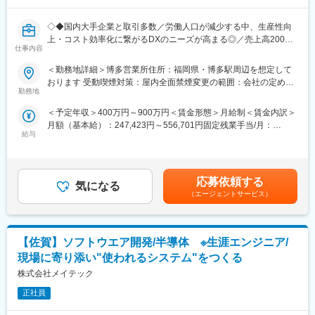
■製品情報：
◇◆国内大手企業と取引多数／労働人口が減少する中、生産性向
・ビニールハウス用自動開閉装置
上・コスト効率化に繋がるDXのニーズが高まる◎／売上高200%
・ビニールハウス用自動潅水装置
仕事内容
成長／製造業界の107兆円という巨大な市場規模に挑む／大手FA
・クラウドシステムで管理制御を行う『グリーンラボⅡ』
メーカー出身の代表が設立◆◇
＜勤務地詳細＞博多営業所住所：福岡県・博多駅周辺を想定して
・異常検知装置『グリーンアイ』
おります 受動喫煙対策：屋内全面禁煙変更の範囲：会社の定める
・炭酸ガス発生器『グリーンパワー』
■業務内容：
勤務地
事業所
当社の画像検査システムの導入・運用支援を担当いただきます。
■採用背景：
＜予定年収＞400万円～900万円＜賃金形態＞月給制＜賃金内訳＞
光学系の技術を活用し、要求を満たすための照明／カメラ選定に
農業生産者への指導を行い、生産者が魅力を感じる商品開発を進
月額（基本給）：247,423円～556,701円固定残業手当/月：
よる撮像条件の検証、クライアントへのデモ対応等、技術支援を
めるため、商品開発の協力会社との連携などをお任せできる人材
給与
85,911円～193,299円（固定残業時間45時間0分/月）超過した時
通じ、顧客の製造工程の品質向上に貢献していただくポジション
を求めています。
間外労働の残業手当は追加支給＜月給＞333,334円～750,000円
です。
（一律手当を含む）＜昇給有無＞有＜残業手当＞有＜給与補足＞※
■組織構成：
経験、スキル、年齢を考慮の上、当社規定により決定します。※年
■具体的には：
応募依頼する
業務開発部に所属し、5名体制で製品開発や協力会社とのやり取
気になる
収構成：月給×12ヶ月※人事評価年2回、評価に応じて給与改定を
◇要求に応じた撮像・照明の選定の検証
（エージェントサービス）
り、会社の在庫管理を行っています。会社全体では、営業部13
行います。賃金はあくまでも目安の金額であり、選考を通じて上
◇外観検査装置立ち上げや納品時の現場支援
名、技術部8名、総務部4名の構成です。
下する可能性があります。月給(月額)は固定手当を含めた表記で
す。
■当社について：
■キャリアパス：
【佐賀】ソフトウエア開発/半導体 ※生涯エンジニア/
当社は2024年2月に創業から4年で上場、「モノづくりのあり方を
トップシェアを誇る製品の開発に携わることで、農業分野におけ
変え、世界を変えていく」をミッションに「製造現場のインテグ
現場に寄り添い"使われるシステム"をつくる
るスペシャリストを目指すことが可能です◎
レーター」を目指しています。
株式会社メイテック
また、スマート農業の推進を通じて、最先端技術に触れる機会も
多数あります！
■製造業のインテグレーターとは：
正社員
国際競争の激化や人手不足など、深刻な課題を抱える製造業で
変更の範囲：会社の定める業務