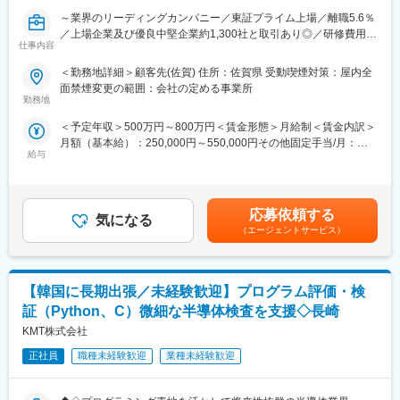
は、デジタル活用による業務効率化・生産性向上が求められてい
～業界のリーディングカンパニー／東証プライム上場／離職5.6％
ます。
／上場企業及び優良中堅企業約1,300社と取引あり◎／研修費用は
そこで私たちは、製造現場の自動化及び省人化を支援するべく、
仕事内容
売上の8%を投資／研修制度充実◎～
自社開発のAI技術を活用したソフトウェアプロダクト+ハードウェ
■業務内容：
アの両軸で工場ラインのインテグレーション提案を行い、工場現
＜勤務地詳細＞顧客先(佐賀) 住所：佐賀県 受動喫煙対策：屋内全
半導体製造工程の一部を自動化するための現場密着型のソフトウ
場実装を通じた課題解決型ソリューションを提供しています。
面禁煙変更の範囲：会社の定める事業所
ェア開発業務です。
現在は外観検査事業およびコンサルティング事業を中心に事業拡
勤務地
ヒアリング・課題分析からプロトタイプ検証、本番開発まで一貫
大しており、今後も製造現場における様々な課題解決に向けた、
＜予定年収＞500万円～800万円＜賃金形態＞月給制＜賃金内訳＞
して携わります。
自社製のAIソフトウェア×IoTによる新たなソリューション領域へ
月額（基本給）：250,000円～550,000円その他固定手当/月：
現場に入り込み「実際に使われるシステム」を自らの手で作り上
と事業を拡大していきます。
給与
1,500円～30,000円＜月給＞251,500円～580,000円＜昇給有無＞
げる実感を得られるポジションです。
有＜残業手当＞有＜給与補足＞●MS/ITエンジニア年収事例 ※23
変更の範囲：会社の定める業務
年度実績Sier出身 44歳 前職550万⇒提示年収695万技術者派遣
■お任せする業務（入社後の流れ）：
出身 48歳 前職490万⇒提示年収636万電気制御盤メーカー出
・現場担当者からのヒアリング補助
応募依頼する
気になる
身 35歳 前職年収493万⇒提示年収627万技術者派遣出身 35
・データ分析／課題抽出のサポート
（エージェントサービス）
歳 前職年収548万⇒提示年収687万賃金はあくまでも目安の金額
・プロトタイプ作成・テスト
であり、選考を通じて上下する可能性があります。月給(月額)は固
・実運用に向けた開発・保守対応
定手当を含めた表記です。
【韓国に長期出張／未経験歓迎】プログラム評価・検
■ツール・開発環境：
C、Python、DB（Postgre、Oracle）、SQL言語
証（Python、C）微細な半導体検査を支援◇長崎
KMT株式会社
■ポジションの魅力：
・要件定義やプロトタイプ作成など上流工程に挑戦できる
正社員
職種未経験歓迎
業種未経験歓迎
・半導体という最先端分野に密接した業務で成長速度◎
・若手にも裁量を与え、自ら提案・開発できる土壌あり