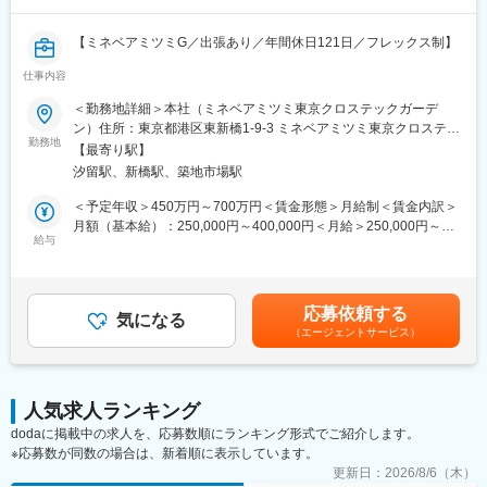
■出張頻度：
【ミネベアミツミG／出張あり／年間休日121日／フレックス制】
年数回程度。客先への訪問、展示会、セミナー参加など。
※コロナの影響で直近はなくなっていますが、今後再開していく見
仕事内容
■業務内容：
込みとなります。
普及が加速するデジタルキーシステム（スマホを車の鍵とするシ
＜勤務地詳細＞本社（ミネベアミツミ東京クロステックガーデ
ステム）の開発をお任せします。
ン）住所：東京都港区東新橋1-9-3 ミネベアミツミ東京クロステッ
■想定配属部署構成：
勤務地
クガーデン勤務地最寄駅：JR線／新橋駅受動喫煙対策：屋内全面
広島車載開発センター開発四課電子システム開発係（係長以下12
【最寄り駅】
■具体的には：
禁煙
名)
汐留駅、新橋駅、築地市場駅
・デモ機による顧客提案
欧州拠点とは製品群によって主導するものを決め、連携しながら
・システム要求定義
＜予定年収＞450万円～700万円＜賃金形態＞月給制＜賃金内訳＞
設計開発。
・システム構造設計
月額（基本給）：250,000円～400,000円＜月給＞250,000円～
インド拠点実装設計を担当。
・システム検証
給与
400,000円＜昇給有無＞有＜残業手当＞有＜給与補足＞■昇給：年
※東京の拠点には同じ係のメンバーがいないためチームとの連携は
など、受注から製品化までの一連のプロセスに深く携わっていた
1回■賞与：年2回（6月、12月）賃金はあくまでも目安の金額であ
全て遠隔になります。
だきます。
り、選考を通じて上下する可能性があります。月給(月額)は固定手
当を含めた表記です。
■企業の特徴／魅力：
応募依頼する
■対象製品群：
気になる
商社機能を持ち、自社工場を持たず関係会社との連携で事業展
（エージェントサービス）
・自動車アクセス製品：電動ハンドル、パワーバックドア等
開。現場改善やコミュニケーション力を活かせるフィールドで
・HMI製品：ヒーターコントローラ、スイッチ等
す。
■やりがい・魅力：
人気求人ランキング
自身が開発に携わった製品が搭載された自動車が動いてるのを見
dodaに掲載中の求人を、応募数順にランキング形式でご紹介します。
るのが喜びを感じられる時です。
※応募数が同数の場合は、新着順に表示しています。
また、電動ラッチ、電動ドアハンドル、デジタルキー、パワーバ
ックドアなどのアクセス製品から、ヒーターコントローラ、エレ
更新日：
2026/8/6（木）