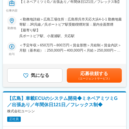
【ミネベアミツミG／出張あり／年間休日121日／フレックス制】
仕事内容
■業務内容：
グローバル拠点と連携しながら、高度化する車載ECU開発におい
＜勤務地詳細＞広島工場住所：広島県呉市天応大浜4-1-1 勤務地最
て必須であるISO26262やISO／SAE 21434、Automotive SPICE
寄駅：JR呉線／呉ポートピア駅受動喫煙対策：屋内全面禁煙
等の国際規格へ適合させた開発プロセス管理をお任せします。
勤務地
【最寄り駅】
呉ポートピア駅、小屋浦駅、天応駅
■具体的には：
・開発プロセスの高度化
＜予定年収＞650万円～800万円＜賃金形態＞月給制＜賃金内訳＞
・管理ツールの最適化 等
月額（基本給）：250,000円～400,000円＜月給＞250,000円～
※ご経験、スキルに応じて、リーダー候補、もしくはリーダーとし
給与
400,000円＜昇給有無＞有＜残業手当＞有＜給与補足＞■昇給：年
て力強く牽引して頂ける方をお待ちしています。
1回■賞与：年2回（6月、12月）賃金はあくまでも目安の金額であ
り、選考を通じて上下する可能性があります。月給(月額)は固定手
■やりがい・魅力：
当を含めた表記です。
応募依頼する
自身が開発に携わった製品が搭載された自動車が動いてるのを見
気になる
（エージェントサービス）
るのが喜びを感じられる時です。
また、電動ラッチ、電動ドアハンドル、デジタルキー、パワーバ
ックドアなどのアクセス製品から、ヒーターコントローラ、エレ
キシフター、オーバーヘッドコンソールなどのHMI製品など、ユ
【広島】車載ECUのシステム開発◆ミネベアミツミG
ーシンが従来もつ製品とミネベアミツミグループとのシナジー効
／出張あり／年間休日121日／フレックス制◆
果によって生み出される製品とをあわせ幅広い製品の開発に携わ
ることができるのも魅力です。
株式会社ユーシン
また、10年15年先の未来を見据えた製品の先行開発に携わること
正社員
もできます。