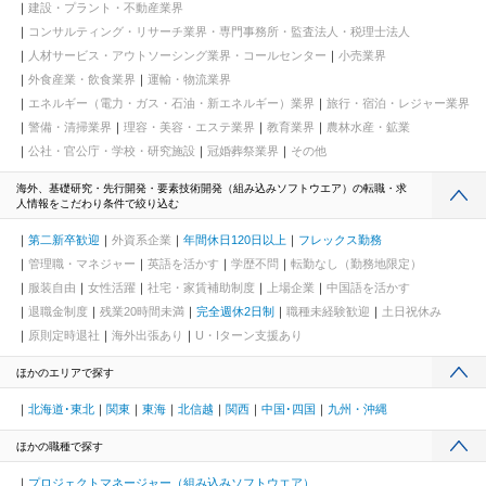
建設・プラント・不動産業界
コンサルティング・リサーチ業界・専門事務所・監査法人・税理士法人
人材サービス・アウトソーシング業界・コールセンター
小売業界
外食産業・飲食業界
運輸・物流業界
エネルギー（電力・ガス・石油・新エネルギー）業界
旅行・宿泊・レジャー業界
警備・清掃業界
理容・美容・エステ業界
教育業界
農林水産・鉱業
公社・官公庁・学校・研究施設
冠婚葬祭業界
その他
海外、基礎研究・先行開発・要素技術開発（組み込みソフトウエア）の転職・求
人情報をこだわり条件で絞り込む
第二新卒歓迎
外資系企業
年間休日120日以上
フレックス勤務
管理職・マネジャー
英語を活かす
学歴不問
転勤なし（勤務地限定）
服装自由
女性活躍
社宅・家賃補助制度
上場企業
中国語を活かす
退職金制度
残業20時間未満
完全週休2日制
職種未経験歓迎
土日祝休み
原則定時退社
海外出張あり
U・Iターン支援あり
ほかのエリアで探す
北海道･東北
関東
東海
北信越
関西
中国･四国
九州・沖縄
ほかの職種で探す
プロジェクトマネージャー（組み込みソフトウエア）