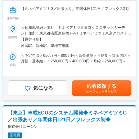
ーシンが従来もつ製品とミネベアミツミグループとのシナジー効
果によって生み出される製品とをあわせ幅広い製品の開発に携わ
【ミネベアミツミG／出張あり／年間休日121日／フレックス制】
ることができるのも魅力です。
また、10年15年先の未来を見据えた製品の先行開発に携わること
仕事内容
■業務内容：
もできます。
グローバル拠点と連携しながら、高度化する車載ECU開発におい
＜勤務地詳細＞本社（ミネベアミツミ東京クロステックガーデ
て必須であるISO26262やISO／SAE 21434、Automotive SPICE
ン）住所：東京都港区東新橋1-9-3 ミネベアミツミ東京クロステッ
■出張頻度：
等の国際規格へ適合させた開発プロセス管理をお任せします。
勤務地
クガーデン勤務地最寄駅：JR線／新橋駅受動喫煙対策：屋内全面
年数回程度。客先への訪問、展示会、セミナー参加など。
【最寄り駅】
禁煙
※コロナの影響で直近はなくなっていますが、今後再開していく見
汐留駅、新橋駅、築地市場駅
■具体的には：
込みとなります。
・開発プロセスの高度化
＜予定年収＞650万円～800万円＜賃金形態＞月給制＜賃金内訳＞
・管理ツールの最適化 等
月額（基本給）：250,000円～400,000円＜月給＞250,000円～
■想定配属部署構成：
※ご経験、スキルに応じて、リーダー候補、もしくはリーダーとし
給与
400,000円＜昇給有無＞有＜残業手当＞有＜給与補足＞■昇給：年
広島車載開発センター開発四課電子システム開発係（係長以下12
て力強く牽引して頂ける方をお待ちしています。
1回■賞与：年2回（6月、12月）賃金はあくまでも目安の金額であ
名)
り、選考を通じて上下する可能性があります。月給(月額)は固定手
欧州拠点とは製品群によって主導するものを決め、連携しながら
■やりがい・魅力：
当を含めた表記です。
設計開発。
応募依頼する
自身が開発に携わった製品が搭載された自動車が動いてるのを見
気になる
インド拠点実装設計を担当。
（エージェントサービス）
るのが喜びを感じられる時です。
※東京の拠点には同じ係のメンバーがいないためチームとの連携は
また、電動ラッチ、電動ドアハンドル、デジタルキー、パワーバ
全て遠隔になります。
ックドアなどのアクセス製品から、ヒーターコントローラ、エレ
キシフター、オーバーヘッドコンソールなどのHMI製品など、ユ
■企業の特徴／魅力：
【東京】車載ECUのシステム開発◆ミネベアミツミG
ーシンが従来もつ製品とミネベアミツミグループとのシナジー効
商社機能を持ち、自社工場を持たず関係会社との連携で事業展
／出張あり／年間休日121日／フレックス制◆
果によって生み出される製品とをあわせ幅広い製品の開発に携わ
開。現場改善やコミュニケーション力を活かせるフィールドで
ることができるのも魅力です。
株式会社ユーシン
す。
また、10年15年先の未来を見据えた製品の先行開発に携わること
正社員
もできます。