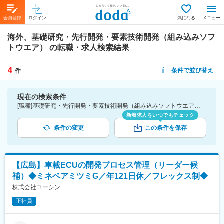
会員登録
ログイン
気になる
メニュー
海外、基礎研究・先行開発・要素技術開発（組み込みソフ
トウエア）
の転職・求人検索結果
4
条件で並び替え
件
現在の検索条件
[職種]基礎研究・先行開発・要素技術開発（組み込みソフトウエア） [勤務地]海外
新着求人をいつでもチェック
条件の変更
この条件を保存
【広島】車載ECUの開発プロセス管理（リーダー候
補）◆ミネベアミツミG／年121日休／フレックス制◆
株式会社ユーシン
正社員