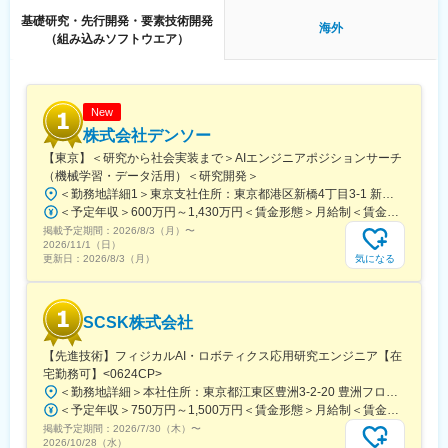
キシフター、オーバーヘッドコンソールなどのHMI製品など、ユ
基礎研究・先行開発・要素技術開発
ーシンが従来もつ製品とミネベアミツミグループとのシナジー効
海外
（組み込みソフトウエア）
果によって生み出される製品とをあわせ幅広い製品の開発に携わ
ることができるのも魅力です。
また、10年15年先の未来を見据えた製品の先行開発に携わること
もできます。
New
■出張頻度：
株式会社デンソー
年数回程度。客先への訪問、展示会、セミナー参加など。
【東京】＜研究から社会実装まで＞AIエンジニアポジションサーチ
※コロナの影響で直近はなくなっていますが、今後再開していく見
（機械学習・データ活用）＜研究開発＞
込みとなります。
＜勤務地詳細1＞東京支社住所：東京都港区新橋4丁目3-1 新虎安田ビル受動喫煙対策：屋内全面禁煙＜勤務地詳細2＞Global R&D Tokyo, Haneda住所：東京都大田区羽田空港1-1-4 羽田イノベーションシティ勤務地最寄駅：京急空港線・東京モノレール線／天空橋駅受動喫煙対策：屋内喫煙可能場所あり変更の範囲：会社の定める事業所（リモートワーク含む）
＜予定年収＞600万円～1,430万円＜賃金形態＞月給制＜賃金内訳＞月額（基本給）：280,000円～746,000円＜月給＞280,000円～746,000円＜昇給有無＞有＜残業手当＞有＜給与補足＞■昇給：年1回■賞与：年2回（6.1か月分） ＜年収例＞29歳（大卒入社7年目）650万円（残業代含まず）32歳（大卒入社10年目）750万円（残業代含まず）35歳（大卒入社13年目）850万円（残業代含まず）40歳（大卒入社18年目）1320万円※管理職の場合賃金はあくまでも目安の金額であり、選考を通じて上下する可能性があります。月給(月額)は固定手当を含めた表記です。
■想定配属部署構成：
掲載予定期間：
2026/8/3（月）
〜
広島車載開発センター開発四課電子システム開発係（係長以下12
2026/11/1（日）
名)
気になる
更新日：
2026/8/3（月）
欧州拠点とは製品群によって主導するものを決め、連携しながら
設計開発。
インド拠点実装設計を担当。
SCSK株式会社
※東京の拠点には同じ係のメンバーがいないためチームとの連携は
全て遠隔になります。
【先進技術】フィジカルAI・ロボティクス応用研究エンジニア【在
宅勤務可】<0624CP>
■企業の特徴／魅力：
＜勤務地詳細＞本社住所：東京都江東区豊洲3-2-20 豊洲フロント勤務地最寄駅：各線／豊洲駅受動喫煙対策：屋内全面禁煙変更の範囲：会社の定める事業所（リモートワーク含む）
商社機能を持ち、自社工場を持たず関係会社との連携で事業展
＜予定年収＞750万円～1,500万円＜賃金形態＞月給制＜賃金内訳＞月額（基本給）：369,100円～703,000円固定残業手当/月：106,800円～200,700円（固定残業時間34時間0分/月）超過した時間外労働の残業手当は追加支給＜月給＞475,900円～903,700円（一律手当を含む）＜昇給有無＞有＜残業手当＞有＜給与補足＞■賞与実績：年2回（6月／12月）賃金はあくまでも目安の金額であり、選考を通じて上下する可能性があります。月給(月額)は固定手当を含めた表記です。
開。現場改善やコミュニケーション力を活かせるフィールドで
掲載予定期間：
2026/7/30（木）
〜
す。
2026/10/28（水）