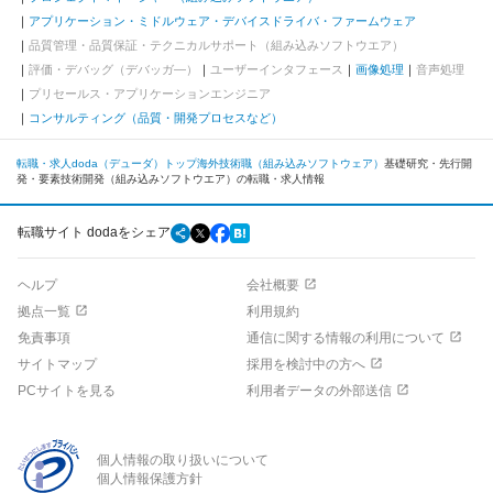
アプリケーション・ミドルウェア・デバイスドライバ・ファームウェア
品質管理・品質保証・テクニカルサポート（組み込みソフトウエア）
評価・デバッグ（デバッガ―）
ユーザーインタフェース
画像処理
音声処理
プリセールス・アプリケーションエンジニア
コンサルティング（品質・開発プロセスなど）
転職・求人doda（デューダ）トップ
海外
技術職（組み込みソフトウェア）
基礎研究・先行開
発・要素技術開発（組み込みソフトウエア）の転職・求人情報
転職サイト dodaをシェア
ヘルプ
会社概要
拠点一覧
利用規約
免責事項
通信に関する情報の利用について
サイトマップ
採用を検討中の方へ
PCサイトを見る
利用者データの外部送信
個人情報の取り扱いについて
個人情報保護方針