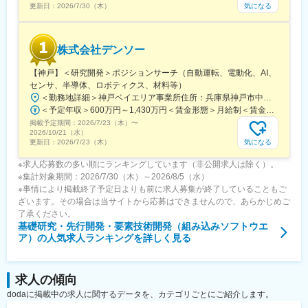
気になる
更新日：
2026/7/30（木）
株式会社デンソー
【神戸】＜研究開発＞ポジションサーチ（自動運転、電動化、AI、
センサ、半導体、ロボティクス、材料等）
＜勤務地詳細＞神戸ベイエリア事業所住所：兵庫県神戸市中央区新港町11-1 ジーライオンアワーズビル5F・6F・7F受動喫煙対策：屋内全面禁煙変更の範囲：会社の定める事業所（リモートワーク含む）
＜予定年収＞600万円～1,430万円＜賃金形態＞月給制＜賃金内訳＞月額（基本給）：280,000円～746,000円＜月給＞280,000円～746,000円＜昇給有無＞有＜残業手当＞有＜給与補足＞■昇給：年1回■賞与：年2回（6.1か月分） ＜年収例＞29歳（大卒入社7年目）650万円（残業代含まず）32歳（大卒入社10年目）750万円（残業代含まず）35歳（大卒入社13年目）850万円（残業代含まず）40歳（大卒入社18年目）1320万円※管理職の場合賃金はあくまでも目安の金額であり、選考を通じて上下する可能性があります。月給(月額)は固定手当を含めた表記です。
掲載予定期間：
2026/7/23（木）
〜
2026/10/21（水）
気になる
更新日：
2026/7/23（木）
※求人応募数の多い順にランキングしています（非公開求人は除く）。
※集計対象期間：2026/7/30（木）～2026/8/5（水）
※事情により掲載終了予定日よりも前に求人募集が終了していることもご
ざいます。その場合は当サイトから応募はできませんので、あらかじめご
了承ください。
基礎研究・先行開発・要素技術開発（組み込みソフトウエ
ア）
の人気求人ランキングを詳しく見る
求人の傾向
dodaに掲載中の求人に関するデータを、カテゴリごとにご紹介します。