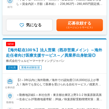
・各駐在先にも先輩社員がいるため、安心して就業可能！研修も
面禁煙変更の範囲：会社の定める事業所
し＜賃金内訳＞月額（基本給）：236,962円～280,465円固定残業
定。
充実◎
給与
手当/月：55,538円～65,735円（固定残業時間30時間0分/月）超過
北米（ニューヨーク・トロント）では高単価・高収益モデルも強
した時間外労働の残業手当は追加支給＜月給＞292,500円～
化中で、多国籍・多様な環境でキャリア形成が可能です。
■業務概要：当社は、海外赴任者やそのご家族を対象に、病院紹介
346,200円（一律手当を含む）＜昇給有無＞有＜残業手当＞有＜
・残業月10～20時間程度、土日祝休みと働きやすい環境。
や受診手配、緊急時対応などを行う会員制医療支援サービスを展
給与補足＞■賞与：年1回（0.7～3.0ヶ月）※想定年収は賞与1.0か
■事業魅力
開しています。
応募依頼する
気になる
月分にて算出■昇給：年1回■海外勤務者の給与について：購買力
・明確な成長ビジョン（2029年6月期までに連結売上収益355億
命に関わる重大なケースなどでは命を救うことができる当社のサ
（エージェントサービス）
補償方式を適用し、海外の物価を鑑み、日本と同じ給与で同水準
円・営業利益34億円・ROE10％以上・EPS年率8％成長を目標）
ービスを、営業としてより多くの方々に届けてみませんか？
の生活ができるよう、外部企業が発行している指数をかけて給与
・DX×データドリブンオペレーションにより「いつものスタイ
を算出しています。※詳しくは選考時に案内賃金はあくまでも目安
ル」の蓄積・継承、サービス品質の均質化・満足度向上に注力
■業務内容：海外赴任者向け医療支援サービス「メディックサービ
の金額であり、選考を通じて上下する可能性があります。月給(月
・人材投資の強化。国内外で研修拠点を増設し、スタイリストが
NEW
ス」を中心に3つの商材の提案を行います。
額)は固定手当を含めた表記です。
安心して成長できる環境を整備
・メディックサービスの提案・契約更新・導入後フォロー
【海外駐在100％】法人営業（既存営業メイン）～海外
・海外現地で受診する健康診断サービスの提案
赴任者向け医療支援サービス～／異業界出身歓迎◎
変更の範囲：本社にて研修した後、海外拠点にて就業いただく予
・海外旅行保険の提案・契約更新
株式会社ウェルビーマーケティングジャパン
定です。※上記参照
見積書・提案書の作成から商談までを営業が担当し、契約後の手
続きや契約管理は営業事務がサポートします。
正社員
業種未経験歓迎
※既存対応が約8割。新規開拓は問い合わせが中心で飛び込み営業
はありません。
※入社後2～3年は秋葉原本社で勤務し、その後タイ・ベトナム・
【2～3年以内に海外勤務／海外での認知度◎16,000社以上が導
マレーシアなどアジア拠点へ駐在いただきます。
入！海外でも安心して医療を受けられる自社サービス／残業月
仕事内容
5~10H】
■メディックサービスとは？：大手企業から中小企業までグローバ
＜勤務地詳細1＞本社住所：東京都台東区上野3-1-2 秋葉原新高第
ルに展開する企業16,000社以上にご契約頂いているサービス。年
■業務概要：当社は、海外赴任者やそのご家族を対象に、病院紹介
一生命ビル2F勤務地最寄駅：JR線／秋葉原駅受動喫煙対策：屋内
間10万件以上発生する海外での事故や病気における緊急対応や日
や受診手配、緊急時対応などを行う会員制医療支援サービスを展
勤務地
全面禁煙＜勤務地詳細2＞海外住所：海外（中国、タイ、ベトナ
常生活における病院受診のサポートを、24時間365日年中無休で
開しています。
ム、インド、マレーシア、インドネシア） 受動喫煙対策：屋内全