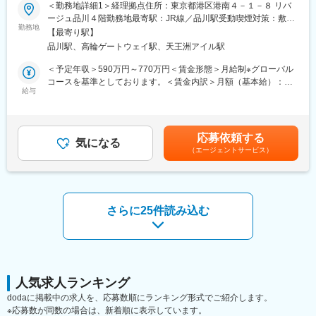
・予算策定、管理
た。
＜勤務地詳細1＞経理拠点住所：東京都港区港南４－１－８ リバ
・固定資産管理
ージュ品川４階勤務地最寄駅：JR線／品川駅受動喫煙対策：敷地
勤務地
■日清食品ホールディングスについて：同社に在籍し日清食品ホー
内喫煙可能場所あり＜勤務地詳細2＞海外住所：米州（USA）／欧
【最寄り駅】
◆海外精算業務
ルディングス株式会社への在籍出向となります。日清食品ホール
州（オランダ） 東南アジア（シンガポール／フィリピン／タイ／
品川駅、高輪ゲートウェイ駅、天王洲アイル駅
・海外グループ会社・海外代理店との精算業務
ディングスは持株会社として、グループ全体の経営戦略の策定・
マレーシア/インド）東アジア（中国、香港）受動喫煙対策：屋内
（海外の会社に対する売掛金及び買掛金管理と決済、為替予約
推進、グループ経営の監査、その他経営管理などを行います。
全面禁煙変更の範囲：会社の定める事業所（リモートワーク含
＜予定年収＞590万円～770万円＜賃金形態＞月給制※グローバル
等）
む）
コースを基準としております。＜賃金内訳＞月額（基本給）：
給与
変更の範囲：会社の定める業務
309,000円～404,000円＜月給＞309,000円～404,000円＜昇給有
◆未収・支払業務
無＞有＜残業手当＞有＜給与補足＞■昇給：年1回 ■賞与：業績に
・国内売掛金管理（帳簿消込、入金確認、預り金管理、返金処
連動した賞与を支給。2025年度も3回支給されております。※上記
理 等）
年収はあくまでも想定となります。残業20h／月想定分の残業代
応募依頼する
・支払・国内買掛金管理（支払処理、航空会社精算 等）
気になる
+賞与を含んでおります。※面接時にご経験を踏まえて、オファー
（エージェントサービス）
※上記における、いずれかの業務を担務していただきます。面接の
致しますので、ご経験や年齢によって変動する場合がございま
中でお話しをお聞きしていく中で、ご経験・ご経歴に応じたキャ
す。賃金はあくまでも目安の金額であり、選考を通じて上下する
リアプランを提案させていただければと思います。
可能性があります。月給(月額)は固定手当を含めた表記です。
【役割・ミッション】
さらに25件読み込む
駐在先においては、財務経理責任者として、予算、決算、税務、
資金繰り、監査対応などに対応して頂きます。現地マネージャー
やスタッフの管理も重要な仕事であり、会社運営の一翼を担って
いただくことになります。
【直近の駐在実績】
人気求人ランキング
現在15名が経理責任者及び担当者として海外拠点で活躍中です。
dodaに掲載中の求人を、応募数順にランキング形式でご紹介します。
グローバルコース社員はほぼ全員が海外勤務のチャンスがあり、
※応募数が同数の場合は、新着順に表示しています。