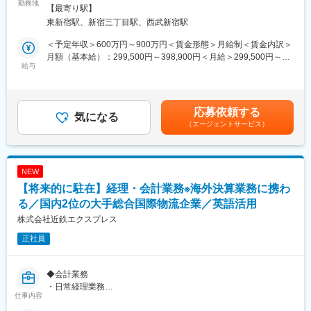
※赴任地や赴任のタイミングについてはご経験や対象者の事情を考
勤務地
受動喫煙対策：屋内全面禁煙＜勤務地詳細2＞国内工場所在地住
【最寄り駅】
変更の範囲：会社の定める業務
慮して応相談といたします。
所：茨城県、静岡県、滋賀県、山口県 受動喫煙対策：屋内全面禁
東新宿駅、新宿三丁目駅、西武新宿駅
【具体的な業務内容】
煙＜勤務地詳細3＞海外赴任地住所：海外 中南米経験、東南アジ
１．生産ライン、付帯設備・・・・設備管理、オペレーション指
ア受動喫煙対策：屋内全面禁煙変更の範囲：会社の定める事業所
＜予定年収＞600万円～900万円＜賃金形態＞月給制＜賃金内訳＞
導、保全 等
（リモートワーク含む）
月額（基本給）：299,500円～398,900円＜月給＞299,500円～
２．工場マネージメントの補佐（労務管理、品質&コスト管理、安
給与
398,900円＜昇給有無＞有＜残業手当＞有＜給与補足＞※給与詳細
全衛生、SCM業務、現地人材育成など）
は経験、スキル、会社規定により変動します。・係長の場合：
まずは国内でのご経験を積んでいただき、その後海外現地法人の
700万円～900万円(月給＋賞与（基本給6ヵ月～8ヵ月程度）)・課
生産全般の技術的な補完、マネージメントサポートをいただきた
長の場合：年俸制 1,150万円~1300万円±業績手当（数十万円で
応募依頼する
いと考えております。
気になる
す）※係長職の年収は年齢、スキル、扶養や世帯状況によります。
（エージェントサービス）
■海外赴任時手当有賃金はあくまでも目安の金額であり、選考を通
■同社の魅力：歴史ある企業ですが既存のやり方に捉われず新しい
じて上下する可能性があります。月給(月額)は固定手当を含めた表
ことへのチャレンジを惜しみません。その為グループ全体のビジ
記です。
ネスを更に加速させるべくスピード感をもって様々なプロジェク
NEW
トを進めております。また社内のみならず社外含めたサプライチ
【将来的に駐在】経理・会計業務※海外決算業務に携わ
ェーン全体関与することができ業務のダイナミックさを感じるこ
とも可能な環境です。
る／国内2位の大手総合国際物流企業／英語活用
株式会社近鉄エクスプレス
■EARTH FOOD CHALLENGE 2030について：同社グループは人
正社員
類を「食」の楽しみや喜びで満たすことを通じて社会や地球に貢
献する「EARTH FOOD CREATOR」をグループ理念に掲げ、持続
可能な社会の実現と企業価値の向上を目指しています。近年、気
◆会計業務
候変動をはじめとする地球規模での環境問題が顕在化する中、世
・日常経理業務
界中の人々の食を支えるグローバルカンパニーとして、より高い
仕事内容
・国内単体決算業務（月次、四半期、年次）
レベルでの環境対策推進を重要経営課題と位置付け策定しまし