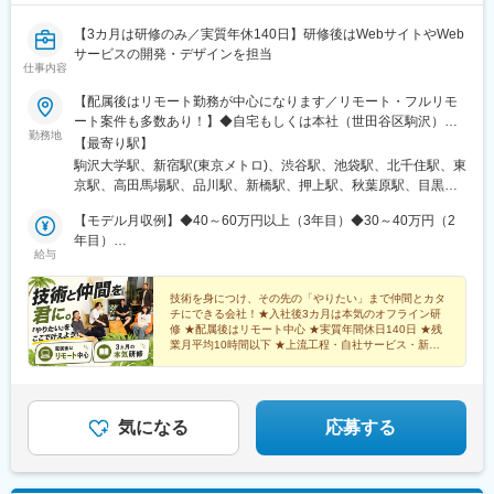
【3カ月は研修のみ／実質年休140日】研修後はWebサイトやWeb
サービスの開発・デザインを担当
仕事内容
【配属後はリモート勤務が中心になります／リモート・フルリモ
ート案件も多数あり！】◆自宅もしくは本社（世田谷区駒沢）ま
勤務地
たは都内のプロジェクト先※転居を伴う転勤はありません。※実力
【最寄り駅】
がついてきたらリモート勤務やフルリモート勤務が多くなりま
駒沢大学駅、新宿駅(東京メトロ)、渋谷駅、池袋駅、北千住駅、東
す。実際、未経験入社１～２年でフルリモートになっている社員
京駅、高田馬場駅、品川駅、新橋駅、押上駅、秋葉原駅、目黒
が多数います。（リモート率71%）※3カ月研修は駒沢公園近くの
駅、蒲田駅、上野駅、代々木上原駅、町田駅、綾瀬駅、大手町駅
別オフィスで行います。（東急田園都市線「駒沢大学駅」より徒
【モデル月収例】◆40～60万円以上（3年目）◆30～40万円（2
(東京都)、中野駅(東京都)、大門駅(東京都)、有楽町駅、吉祥寺
歩8分）【本社】住所：東京都世田谷区駒沢3-2-24 2Fアクセス：
年目）
駅、日暮里駅(舎人ライナー)、五反田駅、三田駅(東京都)、中目黒
給与
東急田園都市線「駒沢大学駅」より徒歩5分
25～30万円（1年目）フロントエンジニア
駅、西日暮里駅、大崎駅、恵比寿駅、大井町駅、泉岳寺駅、神保
町駅、国分寺駅、立川駅、飯田橋駅、市ケ谷駅、小竹向原駅、錦
技術を身につけ、その先の「やりたい」まで仲間とカタ
糸町駅、二子玉川駅、四ツ谷駅、自由が丘駅、新木場駅、森下駅
チにできる会社！★入社後3カ月は本気のオフライン研
(東京都)、九段下駅、三軒茶屋駅、荻窪駅、春日駅(東京都)、日本
修 ★配属後はリモート中心 ★実質年間休日140日 ★残
橋駅(東京都)、田町駅(東京都)、下北沢駅、神田駅(東京都)、新宿
業月平均10時間以下 ★上流工程・自社サービス・新規
事業にも挑戦可能 ★私服勤務OK
西口駅、東池袋駅、二重橋前駅、西早稲田駅、北品川駅、汐留
駅、とうきょうスカイツリー駅、末広町駅(東京都)、蓮沼駅、稲荷
町駅(東京都)、代々木八幡駅、浜松町駅、銀座駅、井の頭公園駅、
大崎広小路駅、代官山駅、下神明駅、高輪ゲートウェイ駅、立川
気になる
応募する
北駅、江古田駅、住吉駅(東京都)、二子新地駅、麹町駅、奥沢駅、
清澄白河駅、西太子堂駅、後楽園駅、三越前駅、池ノ上駅、新日
本橋駅、新宿駅、学習院下駅、内幸町駅、岩本町駅、京急蒲田