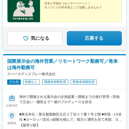
城駅、飯塚駅、行橋駅、新栄町駅(福岡県)、五郎丸駅、味坂駅、佐
日本と中国をつなぐキーパーソン！
モノづくりの司令塔として活躍しませんか？
賀駅、高田駅(長崎県)、幸駅、早岐駅、熊本高専前駅、健軍校前
駅、高城駅、宮崎駅、南延岡駅、上塩屋駅、首里駅、てだこ浦西
駅、福島駅(福島県)、松戸新田駅、東京駅、亀戸駅、新馬場駅、西
新宿駅、立川南駅、新大津駅、上諸江駅、甲斐住吉駅、下山村
駅、膳所本町駅、くいな橋駅、天満駅、諏訪ノ森駅、清児駅、竈
山駅、廿日市駅、西高須駅、再春医療センター前駅、神水交差点
気になる
応募する
駅、竹橋駅、新宿西口駅、京阪膳所駅、南森町駅、石津駅(大阪
府)、広電廿日市駅、県立美術館通駅、黒石駅(熊本県)、動植物園
入口駅
国際展示会の海外営業／リモートワーク勤務可／将来
は海外勤務可
スペースディスプレー株式会社
正社員
転勤なし
職種未経験歓迎
業種未経験歓迎
海外で開催される展示会の企画提案～開催までの進行管理～現地
で立会い・撤収まで一連のプロデュースを担当
仕事内容
■東京本社：東京都葛飾区立石２丁目２７番７号２階 ■米国・LA支
社 ■ヨーロッパ支社 ※経験を積んで、能力と適性を見て米国、ヨー
勤務地
ロッパ支社赴任可能（要相談）【アクセス】 《東京本社》 京成押
【最寄り駅】