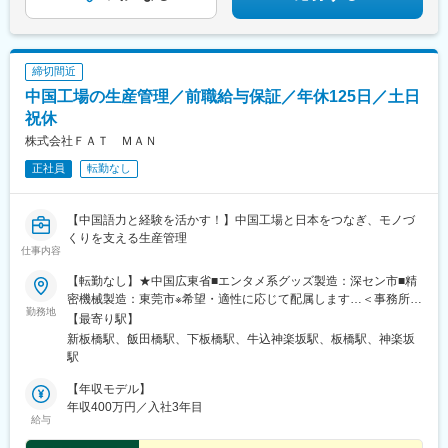
市駅、佐倉駅、公津の杜駅、佐原駅、銚子駅、八街駅、求名駅、
五井駅、木更津駅、館山駅、安房鴨川駅、茂原駅、君津駅、大手
町駅(東京都)、北綾瀬駅、錦糸町駅、新小岩駅、青物横丁駅、流通
センター駅、祖師ケ谷大蔵駅、都庁前駅、上井草駅、ときわ台駅
締切間近
(東京都)、練馬高野台駅、国領駅、武蔵小金井駅、柴崎体育館駅、
中国工場の生産管理／前職給与保証／年休125日／土日
京王八王子駅、羽村駅、多摩センター駅、西武立川駅、新川崎
駅、小机駅、北久里浜駅、本厚木駅、緑町駅、湘南深沢駅、南林
祝休
間駅、淵野辺駅、平塚駅、長岡駅、白山駅(新潟県)、新発田駅、東
株式会社ＦＡＴ ＭＡＮ
光寺駅、坂町駅、新庄田中駅、高岡やぶなみ駅、磯部駅(石川県)、
正社員
転勤なし
野々市駅(ＩＲいしかわ鉄道線)、越前新保駅、南甲府駅、北長野
駅、乙女駅、信濃国分寺駅、中軽井沢駅、渚駅(長野県)、鼎駅、北
大町駅、豊科駅、西岐阜駅、錦駅、草津駅(滋賀県)、彦根口駅、上
【中国語力と経験を活かす！】中国工場と日本をつなぎ、モノづ
鳥羽口駅、福知山市民病院口駅、扇町駅(大阪府)、千里中央駅(大
くりを支える生産管理
阪モノレール)、南摂津駅、豊川駅(大阪府)、大和田駅(大阪府)、寝
仕事内容
屋川市駅、藤阪駅、吉田駅(大阪府)、喜志駅、石津川駅、和泉中央
駅、石才駅、鶴原駅、道場南口駅、加太駅(和歌山県)、武庫之荘
【転勤なし】★中国広東省■エンタメ系グッズ製造：深セン市■精
駅、北伊丹駅、コウノトリの郷駅、石生駅、山陽姫路駅、千本
密機械製造：東莞市※希望・適性に応じて配属します…＜事務所＞
勤務地
駅、東加古川駅、厄神駅、小野駅(兵庫県)、郡山駅(奈良県)、橿原
■板橋事務所東京都板橋区板橋1-43-5 武井ビル 2階▽アクセス都営
【最寄り駅】
神宮前駅、櫟本駅、神前駅(和歌山県)、藤並駅、紀伊田辺駅、下井
三田線『新板橋駅』より徒歩3分■飯田橋事務所東京都新宿区新小
新板橋駅、飯田橋駅、下板橋駅、牛込神楽坂駅、板橋駅、神楽坂
阪駅、学文路駅、湖山駅、後藤駅、東松江駅(島根県)、備前西市
川町2-11 双葉ビル2階▽アクセスJR線／地下鉄各線『飯田橋駅』
駅
駅、中庄駅、備前片上駅、浦田駅(岡山県)、福山駅、三原駅、東尾
より徒歩3分※受動喫煙防止対策：あり
道駅、竹原駅、安芸長束駅、安芸阿賀駅、山陽女学園前駅、東広
【年収モデル】
島駅、南岩国駅、新南陽駅、防府駅、山口駅(山口県)、岩鼻駅、阿
年収400万円／入社3年目
給与
波富田駅、三条駅(香川県)、宇多津駅、市坪駅、新居浜駅、唐浜
駅、葛島橋東詰駅、後免西町駅、石田駅、井尻駅、柚須駅、大野