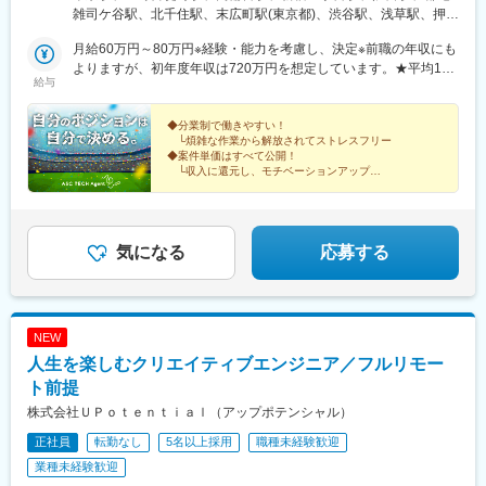
（自己負担のかからない社員寮も利用可能）★マイカー通勤可※案
雑司ケ谷駅、北千住駅、末広町駅(東京都)、渋谷駅、浅草駅、押上
件による特に施工図作成担当は、どのプロジェクトでも求められ
駅、日暮里駅(舎人ライナー)、九段下駅、神田駅(東京都)、大手町
るほど、ニーズの高いポジション。業界内での雇用を創出しつ
月給60万円～80万円※経験・能力を考慮し、決定※前職の年収にも
駅(東京都)、大門駅(東京都)、有楽町駅、新横浜駅、小田原駅、新
つ、安定した働き方が実現できるように、労働条件の整備も行っ
よりますが、初年度年収は720万円を想定しています。★平均120
高島駅、大船駅、鎌倉駅、関内駅、藤沢本町駅、片瀬江ノ島駅、
給与
ています。＜プロジェクト先＞■首都圏／東京、神奈川、千葉、埼
万円以上UP！年収が大幅アップするチャンス！＜先輩社員の年収
鵠沼海岸駅、長谷駅(神奈川県)、京急川崎駅、箱根湯本駅、元町・
玉、茨城、栃木、群馬■関西／大阪、兵庫、京都、奈良、滋賀、和
UP事例＞入社前 入社後年収480万円⇒年収650万円年収
中華街駅、上強羅駅、鴨宮駅、姥子駅、初石駅、新千葉駅、東京
歌山■東海／愛知、岐阜、三重、静岡■九州／福岡、鹿児島、熊
600万円⇒年収800万円年収780万円⇒年収1000万円 ※大手ゼネコ
◆分業制で働きやすい！
ディズニーランド・ステーション駅、京成西船駅、京成成田駅、
└煩雑な作業から解放されてストレスフリー
本、大分、長崎■海外／シンガポール、ミャンマー、バングラデシ
ン出身「社員の安心と幸せを第一に考える会社にしたい」という
海浜幕張駅、柏駅、松戸駅、おゆみ野駅、船橋駅、佐倉駅、京成
◆案件単価はすべて公開！
ュ、メキシコ、ドバイ、台湾海外にも事業を展開し、技術者がグ
想いから、業界内でも高水準となる月給60万円以上を用意しまし
千葉駅、新鎌ケ谷駅、成田空港駅(鉄道)、大宮駅(埼玉県)、志茂
└収入に還元し、モチベーションアップ
ローバルに活躍できる環境です！
た。担当プロジェクトも収入や働き方など、重視するポイントに
◆キャリアアップ実績多数！
駅、熊谷駅、浦和美園駅、東川口駅、所沢駅、籠原駅、南浦和
└大手ゼネコンへ転籍した事例もあり
応じて決めたいと考えているため、あなたの希望を聞かせてくだ
駅、深谷駅、越谷レイクタウン駅、鉄道博物館駅、浦和駅、武蔵
さい。＜年収例＞754万円／38歳1256万円／50歳787万円／62歳
浦和駅、八木崎駅、水戸駅、つくば駅、守谷駅、日立駅、土浦
865万円／40歳
駅、古河駅、工機前駅、ひたち野うしく駅、石岡駅、取手駅、東
気になる
応募する
海駅、牛久駅、下館駅、新栃木駅、小山駅、東武ワールドスクウ
ェア駅、真岡駅、日光駅、栃木駅、雀宮駅、佐野駅、黒磯駅、
間々田駅、下今市駅、那須塩原駅、足利駅、岡本駅(栃木県)、高崎
駅、伊勢崎駅、上神梅駅、土合口駅、新前橋駅、長野原草津口
NEW
駅、館林駅、横川駅(群馬県)、川原湯温泉駅、城東駅、水沼駅、高
人生を楽しむクリエイティブエンジニア／フルリモー
崎問屋町駅、水上駅、板倉東洋大前駅、南方駅(大阪府)、西梅田
駅、阿倍野駅(阪堺線)、京橋駅(大阪府)、安治川口駅、なんば駅(地
ト前提
下鉄)、鶴橋駅、今宮戎駅、十三駅、大阪城公園駅、門真南駅、心
株式会社ＵＰｏｔｅｎｔｉａｌ（アップポテンシャル）
斎橋駅、万博記念公園駅、堺筋本町駅、姫路駅、三ノ宮駅、城崎
正社員
転勤なし
5名以上採用
職種未経験歓迎
温泉駅、西明石駅、花隈駅、加古川駅、三宮駅(神戸新交通)、甲子
園駅、尼崎駅(東海道本線)、中山寺駅、中八木駅、西神中央駅、宝
業種未経験歓迎
塚駅、京都駅、嵐山駅(京福線)、トロッコ嵯峨駅、稲荷駅、祇園四