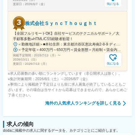
気になる
更新日：
2026/8/7（金）
株式会社ＳｙｎｃＴｈｏｕｇｈｔ
【全国フルリモートOK】自社サービスのテクニカルサポート／大
手顧客多数※HTML/CSS経験者歓迎！
＜勤務地詳細＞■本社住所：東京都渋谷区恵比寿南2-8-9 ディフェンスファースト4階勤務地最寄駅：JR・東京メトロ線／恵比寿駅受動喫煙対策：屋内全面禁煙変更の範囲：会社の定める事業所
＜予定年収＞400万円～650万円＜賃金形態＞月給制＜賃金内訳＞月額（基本給）：239,498円固定残業手当/月：55,669円（固定残業時間30時間0分/月）超過した時間外労働の残業手当は追加支給＜月給＞295,167円（一律手当を含む）＜昇給有無＞有＜残業手当＞有＜給与補足＞※給与詳細は経験、スキルに応じて相談の上決定します。※賞与は業績により年2回賃金はあくまでも目安の金額であり、選考を通じて上下する可能性があります。月給(月額)は固定手当を含めた表記です。
掲載予定期間：
2026/7/13（月）
〜
2026/10/11（日）
気になる
更新日：
2026/7/13（月）
※求人応募数の多い順にランキングしています（非公開求人は除く）。
※集計対象期間：2026/8/1（土）～2026/8/7（金）
※事情により掲載終了予定日よりも前に求人募集が終了していることもご
ざいます。その場合は当サイトから応募はできませんので、あらかじめご
了承ください。
海外
の人気求人ランキングを詳しく見る
求人の傾向
dodaに掲載中の求人に関するデータを、カテゴリごとにご紹介します。