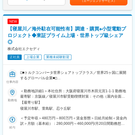
（エージェントサービス）
・自社プロダクトを“最後まで自分の手で触れる”環境
当を含めた表記です。
・将来的にはフルPM／テックリードどちらにもキャリア展開可能
■主な業務内容：
◇インド開発部門での小型電動商品の設計開発業務、あるいは試
■キャリアパス例：
験評価業務
NEW
・プレイングPM → PM（専任化） or テックリード
◇現地顧客やサプライヤーとの協業及び折衝業務
【寝屋川／海外駐在可能性有】調達・購買※小型電動プ
・プロダクト責任者（PM寄り）への展開
◇現地スタッフの技術指導、教育
・複数プロダクト横断の技術・開発マネジメント
ロジェクト◆東証プライム上場・世界トップ級シェア
■当社について：
◎
変更の範囲：会社の定める業務
当社は、マニュアルクラッチ（手動変速装置用製品）やトルクコ
株式会社エクセディ
ンバータ（自動変速装置用製品）、その他建設・産業機械用製
品、二輪車用クラッチなどを世界25ヶ国にあるグループ会社含め
正社員
上場企業
業種未経験歓迎
52社で生産・販売をしております。
世界的な電動化への市場変化を見越して、電動新製品の開発を積
極的に行っております。
□■トルクコンバータ世界シェアトップクラス／世界25ヶ国に展開
今まで培った技術を活かし、また、新たな新技術を取り入れ、世
するグローバル企業■□
仕事内容
界・社会への更なる貢献に向けて、取り組んでおります。
■募集概要：
＜勤務地詳細1＞本社住所：大阪府寝屋川市木田元宮1-1-1 勤務地
変更の範囲：会社の定める業務
当社では現在、様々な新製品開発のプロジェクトが進行しており
最寄駅：京阪線／寝屋川市駅受動喫煙対策：その他（屋内全面禁
ます。
勤務地
煙 (屋外指定喫煙所あり)）＜勤務地詳細2＞インド住所：海外 受
【最寄り駅】
その中でも小型電動プロジェクトでは、海外（インド）に向けた2
動喫煙対策：その他（現地受動喫煙対策による）変更の範囲：会
寝屋川市駅、萱島駅、忍ケ丘駅
輪・3輪のEV向け製品に取り組んでおり、開発・量産化・市場規
社の定める事業所（リモートワーク含む）
模拡大に向けたプロジェクトが進行中です。
＜予定年収＞480万円～800万円＜賃金形態＞日給月給制＜賃金内
今回は、インドを始めとした新規サプライヤの開拓をメインとす
訳＞月額（基本給）：280,000円～460,000円/月20日間勤務想定
る調達・購買担当を募集いたします。
給与
＜想定月額＞280,000円～460,000円＜昇給有無＞有＜残業手当＞
有＜給与補足＞■昇給：年1回（4月）■賞与：年2回（7月・12月）