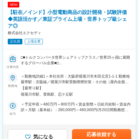
・バックエンド開発（担当領域は経験に応じて調整）
た表記です。
NEW
・コードレビュー、品質改善
【駐在／インド】小型電動商品の設計開発・試験評価
・既存システムの改修・技術的負債の解消
・必要に応じた技術選定・アーキテクチャ検討
◆英語活かす／東証プライム上場・世界トップ級シェ
ア◎
■扱うサービス：
株式会社エクセディ
当社が提供する自社WEBサービス全般を担当します。一部既存の
取引先顧客の案件をお任せする可能性もあります。また今後の新
正社員
上場企業
規プロダクト（AI活用した履歴書作成、口コミ一括管理等）にも
積極的に関与できます。
複数案件の並行は基本的にはなく優先度の高いものから進めて頂
□■トルクコンバータ世界シェアトップクラス／世界25ヶ国に展開
きます。
するグローバル企業■□
仕事内容
■組織構成：
■募集概要：
＜勤務地詳細1＞本社住所：大阪府寝屋川市木田元宮1-1-1 勤務地
日本側PM4名（30代後半～40代後半）とベトナム現地のPM・エ
当社では現在、様々な新製品開発のプロジェクトが進行しており
最寄駅：京阪線／寝屋川市駅受動喫煙対策：その他（屋内全面禁
ンジニア（合計100名以上）で開発体制を構築しています。ブリ
ます。
勤務地
煙 (屋外指定喫煙所あり)）＜勤務地詳細2＞エクセディクラッチ
【最寄り駅】
ッジエンジニアが別でいるため英語力は不要です。
その中でも小型電動プロジェクトでは、海外（インド）に向けた2
インディア住所：海外（インド） 受動喫煙対策：その他（現地受
寝屋川市駅、萱島駅、忍ケ丘駅
輪・3輪のEV向け製品に取り組んでおり、開発・量産化・市場規
動喫煙対策による）変更の範囲：会社の定める事業所（リモート
■業務の魅力・特徴：
模拡大に向けたプロジェクトが進行中です。
ワーク含む）
＜予定年収＞480万円～800万円＜賃金形態＞日給月給制＜賃金内
・ベトナム子会社のエンジニアチームと連携したグローバル開発
今回はインド法人での開発部門の技術者強化のため、募集をいた
訳＞月額（基本給）：280,000円～460,000円/月20日間勤務想定
体制
します。
給与
＜想定月額＞280,000円～460,000円＜昇給有無＞有＜残業手当＞
・自社サービスのため、企画～改善まで一貫して携わることがで
※株式会社エクセディの正社員として採用し、本社にて数ヶ月の製
有＜給与補足＞■昇給：年1回（4月）■賞与：年2回（7月・12月）
きる
品知識や実務経験を積んでもらった後、エクセディクラッチイン
※過去実績：平均5.27ヶ月※海外出向の場合は、出向規程に基づき
・開発体制やプロセスの改善にも関与可能
ディア（インド）へ在籍出向として業務に携わっていただきま
各種手当が別途発生します。賃金はあくまでも目安の金額であ
応募依頼する
・PM業務と開発業務を両方担うプレイングポジション
す。
気になる
り、選考を通じて上下する可能性があります。月給(月額)は固定手