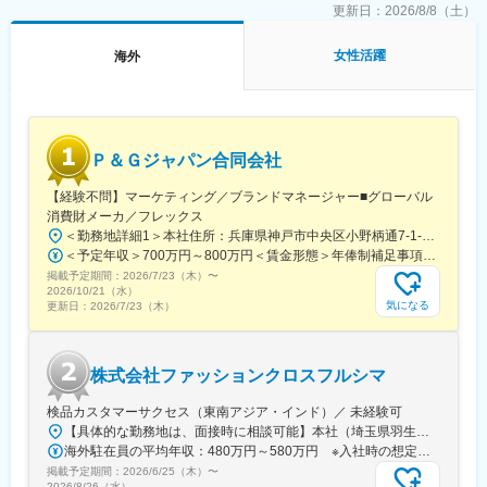
日本法人の経理部で10年以上勤務する社員の８割超が海外赴任を
更新日：
2026/8/8（土）
経験しております。キャリア採用社員は3年5カ月で海外赴任とな
った事例があります。
女性活躍
海外
【駐在先・出向先候補】
・Kintetsu World Express (U.S.A.), Inc.／Kintetsu World Express
(Benelux) B.V.／KWE-Kintetsu World Express (S) Pte Ltd.／
Kintetsu World Express (Clark) Inc.／KWE-Kintetsu World
Ｐ＆Ｇジャパン合同会社
Express (Thailand) Co., Ltd.／Kintetsu World Express (Malaysia)
Sdn. Bhd.／Kintetsu World Express (India) Pvt. Ltd.／Kintetsu
【経験不問】マーケティング／ブランドマネージャー■グローバル
World Express (China) Co., Ltd.
消費財メーカ／フレックス
■勤務地：米州（USA）／欧州（オランダ）／東南アジア（シンガ
＜勤務地詳細1＞本社住所：兵庫県神戸市中央区小野柄通7-1-18 勤務地最寄駅：各線／三宮駅受動喫煙対策：屋内全面禁煙＜勤務地詳細2＞シンガポール住所：P&G International Operations SA Singapore Branch 238A Thompson Road, #20-10/10 Novena Square Tower 受動喫煙対策：屋内全面禁煙＜勤務地詳細3＞東京オフィス住所：東京都中央区京橋二丁目2番1号 京橋エドグラン15階勤務地最寄駅：京橋駅受動喫煙対策：屋内喫煙可能場所あり変更の範囲：会社の定める事業所
ポール／フィリピン／タイ／マレーシア/インド）／東アジア（中
＜予定年収＞700万円～800万円＜賃金形態＞年俸制補足事項なし＜賃金内訳＞年額（基本給）：7,000,000円～8,000,000円＜月額＞583,333円～666,666円（12分割）＜昇給有無＞有＜残業手当＞有＜給与補足＞別途業績連動賞与支給（年俸の7%に所属組織と会社業績係数を乗じた額）ご経験・スキルを確認の上、年収額を決定いたします。賃金はあくまでも目安の金額であり、選考を通じて上下する可能性があります。月給(月額)は固定手当を含めた表記です。
国、香港）
掲載予定期間：
■事業内容：貨物利用運送事業（航空、海上、鉄道）など
2026/7/23（木）
〜
2026/10/21（水）
気になる
更新日：
2026/7/23（木）
変更の範囲：会社の定める業務
株式会社ファッションクロスフルシマ
検品カスタマーサクセス（東南アジア・インド）／ 未経験可
【具体的な勤務地は、面接時に相談可能】本社（埼玉県羽生市）での研修後、東南アジア・インドの各拠点へ配属となります。▼本社埼玉県羽生市大字下羽生1073-1※屋内全面禁煙※変更の範囲：会社の定める事業所▼海外拠点中国・インド・ベトナム・バングラデシュ・インドネシアなど、当社の検品・生産拠点いずれかに配属。海外拠点は中国・ASEANを中心に複数展開しており、アパレル生産の最前線で品質管理に携われます。現地には日本人駐在員や経験豊富なスタッフが在籍しており、充実したサポート体制が整っています。さらに、「いきなり海外」ではなく、国内研修を経て段階的に業務を開始できる点も安心です。海外滞在期間も年間合計で半年程度の想定です。※海外拠点一覧※■中国…上海／南通／青島／大連／珠海／東莞／常州■ベトナム…ハノイ／ホーチミン ■インドネシア…ジャカルタ■バングラデシュ…ダッカ ■カンボジア…プノンペン■ミャンマー…ヤンゴン■フィリピン…マニラ■インド…グルガオン／ジャイプール／パニパット
海外駐在員の平均年収：480万円～580万円 ※入社時の想定年収は350万円～420万円となりますが、
掲載予定期間：
2026/6/25（木）
〜
2026/8/26（水）