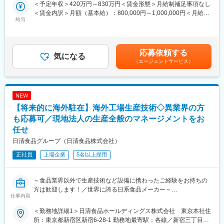
＜予定年収＞420万円～830万円＜賃金形態＞月給制補足事項なし
・海外駐在のチャンス：年齢に関係なく、頑張り次第で1～3年で
■業務詳細：
＜賃金内訳＞月額（基本給）：800,000円～1,000,000円＜月給＞
海外勤務のチャンスがあります（海外赴任実績100％）
・海外の建築作業所における電気・衛生・空調・情報設備等の総
給与
800,000円～1,000,000円＜昇給有無＞有＜残業手当＞有＜給与補
・社会貢献性の高い商材：海外赴任者やその家族の安心を支える
合的な設備施工管理業務
足＞※赴任地や役割等を考慮し、当社規程により決定します※その
医療支援サービスを扱うため、人の役に立つ実感を得られます。
・世界各地の拠点における管轄作業所の設備施工管理の統括業務
他、時間外手当・通勤手当等については別途支給します賃金はあ
また、海外で高い認知度を誇る独自性の高い商材です。
・世界各地に駐在
くまでも目安の金額であり、選考を通じて上下する可能性があり
・大手企業への提案機会：上司と共にチームを組んで営業活動を
応募依頼する
気になる
ます。月給(月額)は固定手当を含めた表記です。
行う機会が多く、早い段階で大手企業との商談に携わるチャンス
■シミズで働く魅力について
（エージェントサービス）
があります。
・「誠実で真摯な社風」：渋沢栄一翁の教えである、道徳と経済
・充実した研修制度：専任担当による営業研修やフォローアップ
の合一を旨とする「論語と算盤」を社是として経営の根本方針と
研修、海外研修など、業界未経験でも安心してスタートできる環
し、全社員が仕事に対して誠実かつ真摯に取り組み、一丸となっ
境です。
NEW
て、どうしたらお客様や設計者の期待を超える価値を提供できる
・風通しの良い組織：20代～50代まで幅広い世代が活躍してお
かを考える会社です。
【将来的に海外駐在】海外工場生産技術◇異業界の方
り、社員のコミュニケーションも活発です。
・「人財を大切にする会社」：人材をその会社の“財産”として捉
も応募可／現地法人の生産全般のマネージメントをお
え、各種研修や教育支援も充実しています。何よりも、一流のプ
任せ
変更の範囲：会社の定める業務
ロフェッショナルに囲まれた現場環境は他に替えがたいものとな
日清食品グループ（日清食品株式会社）
ります。
・「高度な技術力」：技術力とは「問題・課題を解決する力」で
正社員
上場企業
5名以上採用
す。図面を実物にすることを追い求める、お客様の要望を実現す
るストイックな姿勢も会社としての魅力です。
・「技術者としてのキャリアアップ」：スーパーゼネコンとして
～食品業界以外で生産技術など設備に携わったご経験をお持ちの
大規模なプロジェクトに挑戦できることはもちろん、現場と社内
方は歓迎します！／世界に誇る日系食品メーカー～
関係部署が連携して難易度の高い仕事にも取り組むため、困難を
仕事内容
乗り越える達成感も大きいものになります。シミズはそれができ
■業務内容：海外事業拡大に伴い、入社後2年～3年を目途とした
＜勤務地詳細1＞日清食品ホールディングス株式会社 東京本社住
る会社です。
国内、海外研修を経て海外拠点のいずれかに赴任いただきます。
所：東京都新宿区新宿6-28-1 勤務地最寄駅：各線／新宿三丁目駅