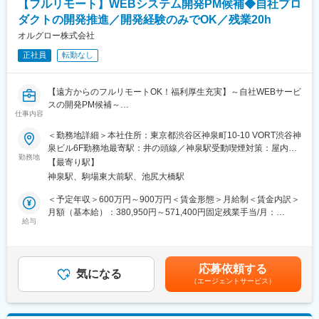
【フルリモート】WEBシステム開発PM候補◆自社プロ
リアプランが広がっています。
ダクトの開発推進／開発経験のみでOK／残業20h
■産前産後・育児休業の取得状況
オルグロー株式会社
2019年度：産後前後休業取得者数 93名、育児休業取得者数 342
正社員
転勤なし
名（男性：155名）
2018年度：産後前後休業取得者数 79名、育児休業取得者数 363
名（男性：197名）
【遠方からのフルリモートOK！福利厚生充実】～自社WEBサービ
スの開発PM候補～
■企業について：
仕事内容
2023年10月より持株会社体制への移行に伴い、当社は「TOPPA
■業務概要：
Ｎ株式会社」として、新たなスタートを切りました。旧凸版印刷
＜勤務地詳細＞本社住所：東京都渋谷区神泉町10-10 VORT渋谷神
自社プロダクトの開発体制強化に伴い、プロジェクト推進と開発
株式会社の主要事業を継承した当社では、グループ会社一丸とな
泉ビル6F勤務地最寄駅：井の頭線／神泉駅受動喫煙対策：屋内全
実務の両方を担えるプレイングPM候補を募集します。
勤務地
って取り組むシナジーの創出を牽引して参ります。ワールドワイ
面禁煙変更の範囲：会社の定める事業所（リモートワーク含む）
【最寄り駅】
単なる管理者ではなく、「自らコードを書き、仕様を理解し、開
ドで社会課題を解決するリーディングカンパニーとして、変革と
神泉駅、駒場東大前駅、池尻大橋駅
発を前に進める」ことができる方を求めています。
深化を加速させ、経済的価値と社会的価値の創出に向けた取り組
みをスピードアップさせていきます。そして、より良い社会を創
＜予定年収＞600万円～900万円＜賃金形態＞月給制＜賃金内訳＞
▼プロジェクトマネジメント業務
る一翼を担えるよう、ステークホルダーの皆さまと着実に前進
月額（基本給）：380,950円～571,400円固定残業手当/月：
・自社プロダクト開発の進行管理
給与
し、未来を拓き続けます。
119,050円～178,600円（固定残業時間40時間0分/月）超過した時
・要件整理、仕様調整（ビジネスサイドとの折衝）
また、当社は最新IT技術を活用するデジタルイノベーション企業
間外労働の残業手当は追加支給＜月給＞500,000円～750,000円
・ベトナム子会社エンジニアとの連携・ディレクション
です。経済産業省と東京証券取引所が選定する「DX銘柄」に
（一律手当を含む）＜昇給有無＞有＜残業手当＞有＜給与補足＞※
・スケジュール／課題／リスク管理
2021年より3年連続で選ばれ、デジタル化する社会のニーズに対
上記賃金はあくまでも目安の金額であり、選考を通じて上下する
応募依頼する
・リリースマネジメント
気になる
応しております。将来的には他部門へのジョブローテーションな
可能性があります。・出産祝い金10万円・結婚祝い金10万円・親
（エージェントサービス）
どキャリア構築が可能です。
孝行支援手当（実家に帰省する場合、公共交通費などの移動費を
▼開発業務（プレイング）
最大で1万5千円支給）賃金はあくまでも目安の金額であり、選考
・自社プロダクトの設計・実装
を通じて上下する可能性があります。月給(月額)は固定手当を含め