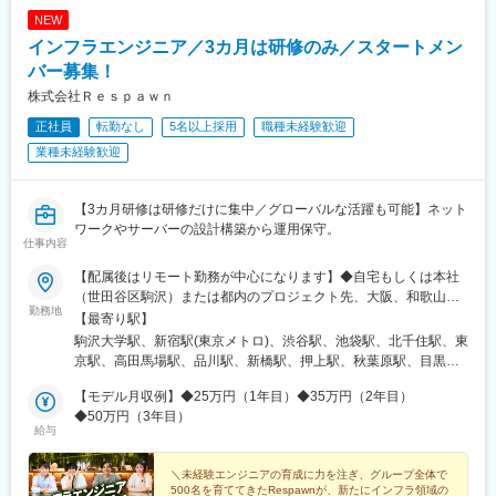
駅、京成上野駅、御成門駅、銀座一丁目駅、西日暮里駅(舎人ライ
NEW
ナー)、高輪台駅、芝公園駅、白金高輪駅、水道橋駅、立川南駅、
インフラエンジニア／3カ月は研修のみ／スタートメン
新桜台駅、九品仏駅、菊川駅(東京都)、本郷三丁目駅、茅場町駅、
新代田駅
バー募集！
株式会社Ｒｅｓｐａｗｎ
正社員
転勤なし
5名以上採用
職種未経験歓迎
業種未経験歓迎
【3カ月研修は研修だけに集中／グローバルな活躍も可能】ネット
ワークやサーバーの設計構築から運用保守。
仕事内容
【配属後はリモート勤務が中心になります】◆自宅もしくは本社
（世田谷区駒沢）または都内のプロジェクト先、大阪、和歌山
勤務地
市、白浜町、長野市、海外（アメリカなど）※転居を伴う転勤はあ
【最寄り駅】
りません。【本社】東京都世田谷区駒沢5-26-7 駒沢パークサイド
駒沢大学駅、新宿駅(東京メトロ)、渋谷駅、池袋駅、北千住駅、東
テラス ノース3F東急田園都市線「駒沢大学駅」より徒歩10分【和
京駅、高田馬場駅、品川駅、新橋駅、押上駅、秋葉原駅、目黒
歌山ベース】和歌山県和歌山市九番丁15 九番丁MGビル 4-1号
駅、蒲田駅、上野駅、代々木上原駅、町田駅、綾瀬駅、大手町駅
【白浜ベース】和歌山県西牟婁郡白浜町才野 1622-1086 Office
【モデル月収例】◆25万円（1年目）◆35万円（2年目）
(東京都)、中野駅(東京都)、大門駅(東京都)、有楽町駅、吉祥寺
Cloud 9 オフィス 4【実力をつけて働く自由を手に入れよう！】◆
◆50万円（3年目）
駅、日暮里駅(舎人ライナー)、五反田駅、三田駅(東京都)、中目黒
給与
リモートの良し悪しは置いておいて、これからは『実力があって
駅、西日暮里駅、大崎駅、恵比寿駅、大井町駅、泉岳寺駅、神保
結果を出せる人』なら、リモートでも何でもOKという時代です。
町駅、国分寺駅、立川駅、飯田橋駅、市ケ谷駅、小竹向原駅、錦
実力を磨いて、給与だけでなく働き方の自由も手に入れてくださ
＼未経験エンジニアの育成に力を注ぎ、グループ全体で
糸町駅、二子玉川駅、四ツ谷駅、自由が丘駅、新木場駅、森下駅
500名を育ててきたRespawnが、新たにインフラ領域の