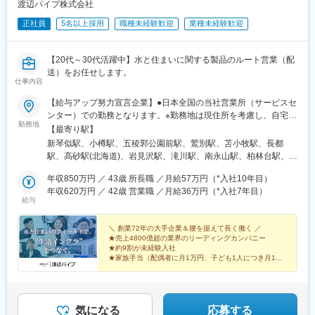
渡辺パイプ株式会社
正社員
5名以上採用
職種未経験歓迎
業種未経験歓迎
【20代～30代活躍中】水と住まいに関する製品のルート営業（配
送）をお任せします。
仕事内容
【給与アップ努力宣言企業】●日本全国の当社営業所（サービスセ
ンター）での勤務となります。※勤務地は現住所を考慮し、自宅か
勤務地
ら通える事業所への配属となります。【北海道・東北エリア】北
【最寄り駅】
海道/青森県/岩手県/宮城県/秋田県/山形県/福島県【関東エリア】東
新琴似駅、小樽駅、五稜郭公園前駅、鷲別駅、苫小牧駅、長都
京都/神奈川県/千葉県/埼玉県/茨城県/栃木県/群馬県【甲信越エリ
駅、高砂駅(北海道)、岩見沢駅、滝川駅、南永山駅、柏林台駅、釧
ア】新潟県/山梨県/長野県【東海・中部・北陸エリア】岐阜県/静
路駅、東青森駅、八戸駅、三沢駅(青森県)、岩手飯岡駅、北上駅、
岡県/愛知県/三重県/富山県/石川県/福井県【近畿エリア】大阪府/京
年収850万円 ／ 43歳 所長職 ／月給57万円（*入社10年目）
泉中央駅、曽波神駅、船岡駅(宮城県)、古川駅、羽後牛島駅、横手
都府/兵庫県/滋賀県/奈良県/和歌山県【中国・四国エリア】岡山県/
年収620万円 ／ 42歳 営業職 ／月給36万円（*入社7年目）
駅、山形駅、米沢駅、酒田駅、曽根田駅、白河駅、郡山駅(福島
給与
広島県/鳥取県/島根県/香川県/徳島県/愛媛県/高知県【九州エリア】
県)、七日町駅、いわき駅、土浦駅、みどりの駅、西取手駅、下妻
福岡県/佐賀県/長崎県/熊本県/大分県/宮崎県/鹿児島県＜マイカー通
駅、下館二高前駅、偕楽園駅、金上駅、鹿島神宮駅、石岡駅、常
勤OK！（営業所による）＞勤務地により異なります。
＼ 創業72年の大手企業＆腰を据えて長く働く ／
陸多賀駅、羽鳥駅、江曽島駅、大桑駅(栃木県)、小山駅、足利駅、
★売上4800億超の業界のリーディングカンパニー
佐野市駅、野木駅、自治医大駅、矢板駅、那須塩原駅、北高崎
★約9割が未経験入社
駅、新伊勢崎駅、太田駅(群馬県)、八木原駅、前橋大島駅、吉野原
★家族手当（配偶者に月1万円、子ども1人につき月1万
円支給）
駅、南鳩ケ谷駅、戸田公園駅、草加駅、北越谷駅、藤の牛島駅、
★土日祝休み＆年間休日126日
幸手駅、南羽生駅、川越市駅、新座駅、ふじみ野駅、武蔵藤沢
★月給40万円可能＆賞与年2回
駅、新所沢駅、石原駅(埼玉県)、児玉駅、東千葉駅、西白井駅、み
のり台駅、西船橋駅、南船橋駅、八千代緑が丘駅、南柏駅、野田
気になる
応募する