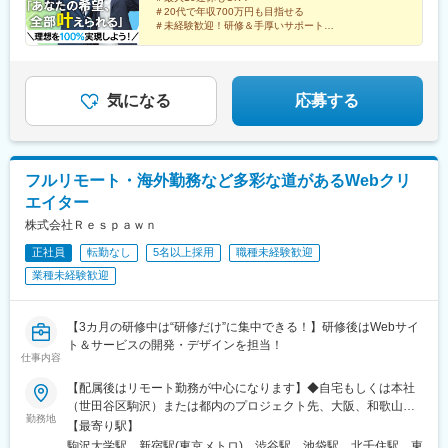
吉温泉駅、市立体育館前駅、日田市役所前駅、五島町駅、ハウス
3-1-1 7階・広島：広島県広島市中区大手町2丁目8-5 4階・高
す。 ※首都圏(東京・神奈川・千葉・埼玉)以外は月給31万円～とな
＃20代で年収700万円も目指せる
テンボス駅、京橋駅(東京都)、御徒町駅、泉岳寺駅、東新宿駅、築
松：香川県高松市寿町2-2-10 4階・北九州： 福岡県北九州市小
ります。 ★前職から年収120万円以上UPも実現可能！ ★大多数の
＃未経験歓迎！研修＆手厚いサポート
地市場駅、東池袋駅、京成関屋駅、岩本町駅、田原町駅(東京都)、
倉北区米町1-1-1 6階・沖縄：沖縄県那覇市久米2-3-15 5階
社員が入社後1年で昇給を実現しています！ ≪年収例≫ 370万円
＃賞与・資格・家族手当あり
曳舟駅、西日暮里駅(舎人ライナー)、竹橋駅、御成門駅、銀座駅、
＃在宅勤務OK
／22歳・未経験 入社1年目 450万円／34歳・未経験 入社1年目
横浜駅、馬車道駅、湘南江の島駅、石川町駅、中強羅駅、リゾー
680万円／38歳・経験5年 入社5年目 1000万円／53歳・経験35
働きやすさも、収入も、将来の安心も。
トゲートウェイ・ステーション駅、東海神駅、三俣駅、大阪駅、
年 入社4年目
あなたの「こうなりたい」を全力で応援します♪
気になる
応募する
大阪阿部野橋駅、蒲生四丁目駅、なんば駅(南海線)、桃谷駅、新今
宮駅前駅、森ノ宮駅、長堀橋駅、西元町駅、神戸三宮駅(阪神)、龍
谷大前深草駅、三条駅(京都府)、四宮駅、五条駅(京都市営)、畝傍
駅、新王寺駅、錦駅、唐橋前駅、近江神宮前駅、近鉄名古屋駅、
フルリモート・海外勤務など多彩な道があるWebクリ
駅前駅、栄駅(愛知県)、矢場町駅、犬山遊園駅、第一通り駅、日吉
町駅、東静岡駅、ジヤトコ前駅、天神南駅、香椎宮前駅、香椎神
エイター
宮駅、紫駅、櫛田神社前駅、鹿児島中央駅、桜島桟橋通駅、神田
株式会社Ｒｅｓｐａｗｎ
駅(鹿児島県)、二本木口駅、水前寺駅、長崎駅(長崎県)
正社員
転勤なし
5名以上採用
職種未経験歓迎
業種未経験歓迎
【3カ月の研修中は“研修だけ”に集中できる！】研修後はWebサイ
ト＆サービスの開発・デザインを担当！
仕事内容
【配属後はリモート勤務が中心になります】◆自宅もしくは本社
（世田谷区駒沢）または都内のプロジェクト先、大阪、和歌山
勤務地
市、白浜町、長野市、海外（アメリカなど）※転居を伴う転勤はあ
【最寄り駅】
りません。【本社】東京都世田谷区駒沢5-26-7 駒沢パークサイド
駒沢大学駅、新宿駅(東京メトロ)、渋谷駅、池袋駅、北千住駅、東