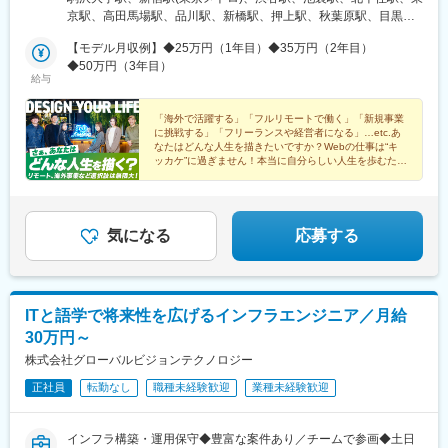
テラス ノース3F東急田園都市線「駒沢大学駅」より徒歩10分【和
京駅、高田馬場駅、品川駅、新橋駅、押上駅、秋葉原駅、目黒
歌山ベース】和歌山県和歌山市九番丁15 九番丁MGビル 4-1号
駅、蒲田駅、上野駅、代々木上原駅、町田駅、綾瀬駅、大手町駅
【白浜ベース】和歌山県西牟婁郡白浜町才野 1622-1086 Office
【モデル月収例】◆25万円（1年目）◆35万円（2年目）
(東京都)、中野駅(東京都)、大門駅(東京都)、有楽町駅、吉祥寺
Cloud 9 オフィス 4【実力をつけて働く自由を手に入れよう！】◆
◆50万円（3年目）
駅、日暮里駅(舎人ライナー)、五反田駅、三田駅(東京都)、中目黒
給与
リモートの良し悪しは置いておいて、これからは『実力があって
駅、西日暮里駅、大崎駅、恵比寿駅、大井町駅、泉岳寺駅、神保
結果を出せる人』なら、リモートでも何でもOKという時代です。
町駅、国分寺駅、立川駅、飯田橋駅、市ケ谷駅、小竹向原駅、錦
実力を磨いて、給与だけでなく働き方の自由も手に入れてくださ
「海外で活躍する」「フルリモートで働く」「新規事業
糸町駅、二子玉川駅、四ツ谷駅、自由が丘駅、新木場駅、森下駅
に挑戦する」「フリーランスや経営者になる」…etc.あ
い！【田舎で農業をしながらエンジニアという働き方も】◆実力
(東京都)、九段下駅、三軒茶屋駅、荻窪駅、春日駅(東京都)、日本
なたはどんな人生を描きたいですか？Webの仕事は“キ
さえあれば、田舎に住んで農業しながら東京のWeb案件をする
橋駅(東京都)、田町駅(東京都)、下北沢駅、神田駅(東京都)、和歌
ッカケ”に過ぎません！本当に自分らしい人生を歩むため
『半農半エンジニア（？）』みたいな働き方も可能。実際
に、当社で再スタートを切りましょう！
山市駅、紀伊富田駅、新宿西口駅、東池袋駅、二重橋前駅、西早
Respawnにはそれを実行に移しているメンバーがいます（原稿下
稲田駅、北品川駅、汐留駅、とうきょうスカイツリー駅、末広町
部の写真もご覧ください！）。
駅(東京都)、蓮沼駅、稲荷町駅(東京都)、代々木八幡駅、浜松町
駅、銀座駅、井の頭公園駅、大崎広小路駅、代官山駅、下神明
気になる
応募する
駅、高輪ゲートウェイ駅、立川北駅、江古田駅、住吉駅(東京都)、
二子新地駅、麹町駅、奥沢駅、清澄白河駅、西太子堂駅、後楽園
駅、三越前駅、池ノ上駅、新日本橋駅、新宿駅、学習院下駅、内
幸町駅、岩本町駅、京急蒲田駅、京成上野駅、御成門駅、銀座一
ITと語学で将来性を広げるインフラエンジニア／月給
丁目駅、西日暮里駅(舎人ライナー)、高輪台駅、芝公園駅、白金高
30万円～
輪駅、水道橋駅、立川南駅、新桜台駅、九品仏駅、菊川駅(東京
都)、本郷三丁目駅、茅場町駅、新代田駅
株式会社グローバルビジョンテクノロジー
正社員
転勤なし
職種未経験歓迎
業種未経験歓迎
インフラ構築・運用保守◆豊富な案件あり／チームで参画◆土日