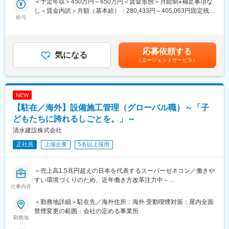
＜予定年収＞450万円～650万円＜賃金形態＞月給制※補足事項な
会員様の支援を行います。その他にも日本人医師による各種健康
命に関わる重大なケースなどでは命を救うことができる当社のサ
面禁煙変更の範囲：会社の定める事業所
し＜賃金内訳＞月額（基本給）：280,433円～405,063円固定残業
相談、医療情報を発信しています。
ービスを、営業としてより多くの方々に届けてみませんか？
給与
手当/月：65,727円～94,937円（固定残業時間30時間0分/月）超過
した時間外労働の残業手当は追加支給＜月給＞346,160円～
■魅力
■業務内容：顧客先は、海外へ社員を赴任させている日系企業の人
500,000円（一律手当を含む）＜昇給有無＞有＜残業手当＞有＜
・海外駐在のチャンス：年齢に関係なく、頑張り次第で1～3年で
事部・総務部です。
給与補足＞■賞与：年1回（0.7～3.0ヶ月）※想定年収は賞与1.0か
海外勤務のチャンスがあります（海外赴任実績100％）
海外赴任者向け医療支援サービス「メディックサービス」を中心
応募依頼する
気になる
月分にて算出■昇給：年1回■海外勤務者の給与について：購買力
・社会貢献性の高い商材：海外赴任者やその家族の安心を支える
に3つの商材の提案を行います。
（エージェントサービス）
補償方式を適用し、海外の物価を鑑み、日本と同じ給与で同水準
医療支援サービスを扱うため、人の役に立つ実感を得られます。
・メディックサービスの提案・契約更新・導入後フォロー
の生活ができるよう、外部企業が発行している指数をかけて給与
また、海外で高い認知度を誇る独自性の高い商材です。
・海外現地で受診する健康診断サービスの提案
を算出しています。※詳しくは選考時に案内賃金はあくまでも目安
・大手企業への提案機会：上司と共にチームを組んで営業活動を
・海外旅行保険の提案・契約更新
の金額であり、選考を通じて上下する可能性があります。月給(月
行う機会が多く、早い段階で大手企業との商談に携わるチャンス
NEW
見積書・提案書の作成から商談までを営業が担当し、契約後の手
額)は固定手当を含めた表記です。
があります。
続きや契約管理は営業事務がサポートします。
【駐在／海外】設備施工管理（グローバル職）～「子
・風通しの良い組織：20代～50代まで幅広い世代が活躍してお
※既存対応が約8割。新規開拓は問い合わせが中心で飛び込み営業
どもたちに誇れるしごとを。」～
り、社員のコミュニケーションも活発です。
はありません。
清水建設株式会社
※入社後2～3年は秋葉原本社で勤務し、その後タイ・ベトナム・
変更の範囲：会社の定める業務
マレーシアなどアジア拠点へ駐在いただきます。
正社員
上場企業
5名以上採用
■メディックサービスとは？：大手企業から中小企業までグローバ
ルに展開する企業16,000社以上にご契約頂いているサービス。年
～売上高1.5兆円超えの日本を代表するスーパーゼネコン／働きや
間10万件以上発生する海外での事故や病気における緊急対応や日
すい環境づくりのため、近年働き方改革注力中～
仕事内容
常生活における病院受診のサポートを、24時間365日年中無休で
会員様の支援を行います。その他にも日本人医師による各種健康
■業務内容：
＜勤務地詳細＞駐在先／海外住所：海外 受動喫煙対策：屋内全面
相談、医療情報を発信しています。
当社にて、海外で建設する建築物の電気・衛生・空調・情報設備
禁煙変更の範囲：会社の定める事業所
等の施工管理業務をお任せ致します。
勤務地
■魅力