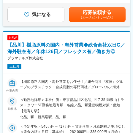
■主な業務内容：
※過去実績：平均5.27ヶ月※海外出向の場合は、出向規程に基づき
◇インド／中国をはじめとしたアセアン全域での新規サプライヤ
各種手当が別途発生します。賃金はあくまでも目安の金額であ
応募依頼する
開拓
気になる
り、選考を通じて上下する可能性があります。月給(月額)は固定手
（エージェントサービス）
※モーター部品、インバーター部品及びそれに関連する周辺部品
当を含めた表記です。
◇既存サプライヤや開拓時のサプライヤからの、顧客技術動向や
トレンド、市況推移等の情報収集
◇量産品における、サプライヤとのVAに関する折衝及び品質改善
NEW
◇開発部門、製造部門との仕様整合、提案、折衝業務
【品川】樹脂原料の国内・海外営業◆総合商社双日G／
■業務の特徴：
海外駐在有／年休126日／フレックス有／働き方◎
・本プロジェクトはインドにて生産を行っております。
プラマテルズ株式会社
・インドへの出張あり（頻度：5～10回／年、1回につき1週間程
正社員
度）
※将来的に駐在の可能性もございます。
【樹脂原料の国内・海外営業をお任せ！／総合商社『双日』グル
■当社について：
ープのプラスチック・合成樹脂の専門商社／グローバル／海外駐
当社は、マニュアルクラッチ（手動変速装置用製品）やトルクコ
仕事内容
在の可能性有／所定労働時間7時間15分／年休126日／残業10h／
ンバータ（自動変速装置用製品）、その他建設・産業機械用製
フレックス／働き方良好◎】
品、二輪車用クラッチなどを世界25ヶ国にあるグループ会社含め
＜勤務地詳細＞本社住所：東京都品川区北品川4-7-35 御殿山トラ
52社で生産・販売をしております。
ストタワー5F勤務地最寄駅：各線／品川駅受動喫煙対策：敷地内
■職務内容：
勤務地
世界的な電動化への市場変化を見越して、電動新製品の開発を積
喫煙可能場所あり変更の範囲：会社の定める事業所
【最寄り駅】
総合商社『双日』のグループの合成樹脂商社である同社にて、高
極的に行っております。
北品川駅、新馬場駅、品川駅
付加価値プラスチック原料をはじめとする、合成樹脂原料の国
今まで培った技術を活かし、また、新たな新技術を取り入れ、世
内・海外営業をご担当いただきます。
界・社会への更なる貢献に向けて、取り組んでおります。
＜予定年収＞545万円～717万円＜賃金形態＞月給制補足事項なし
＜賃金内訳＞月額（基本給）：262,000円～335,000円＜月給＞