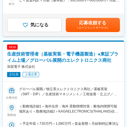
し＜賃金内訳＞月額（基本給）：300,000円～600,000円＜月給＞
改善に努めていただきます。
◇2026年10月：親会社である双日プラネット株式会社と同じフロ
港加賀電子＜シンセン＞有限公司住所：NO.13,Xin Xin
給与
300,000円～600,000円＜昇給有無＞有＜残業手当＞有＜給与補足
◇リスク管理、品質レベルの維持改善等の業務をご担当いただき
アへオフィス移転を予定しています。グループ間の連携をより深
Tian,industrial Zone,Xin sha Road sha jing Street,baoan
＞※上記はあくまで目安であり、経験・年齢、配属先によって変動
ます。
められる環境になります。
District,Shenzhen China受動喫煙対策：屋内全面禁煙変更の範
する可能性がございます。※上記は海外駐在時の海外赴任手当を含
◇顧客対応、折衝、不良品の原因追究と対策までアプローチして
◇2027年4月：双日プラネット株式会社と組織統合となり、新会
囲：本文参照
みます。賃金はあくまでも目安の金額であり、選考を通じて上下
いただきます。
応募依頼する
社双日プラマテック株式会社を発足。経営基盤を強化し、さらな
気になる
する可能性があります。月給(月額)は固定手当を含めた表記です。
る事業拡大を目指します。
（エージェントサービス）
■勤務地
加賀電子グループ日本工場、並びに海外工場のいずれかを想定し
■同社について
ています。
1952年3月に設立、合成樹脂商社として業界トップクラスの信
NEW
・日本：青森県十和田市
頼・支持を得てきました。日本の総合商社『双日』のグループと
・中国：蘇州、湖北
生産技術管理者（基板実装・電子機器製造）※東証プラ
して、川上の原料から末端製品まで幅広く取り扱う強みがありま
・タイ及びアセアン地区：ベトナム
す。高付加価値プラスチックはカメラやOA機器、家電、自動車部
イム上場／グローバル展開のエレクトロニクス商社
・インド
品等幅広い製品に使われています。合成樹脂原料に関する高い専
加賀電子 株式会社
・メキシコ、他
門性、少量多品種即納体制に強みを持ち、品質・コスト・デリバ
リーに厳しい日本の優良企業と長年継続的に取引をしています。
正社員
上場企業
■現地サポート
住宅は全て会社負担、子供の教育手当、年1回の帰省費全額負担、
変更の範囲：会社の定める業務
医療費負担など現地サポートもしっかり行います。
グローバル展開／独立系エレクトロニクス商社／基板実装
（SMT・DIP）／生産技術マネジメント／工程改善・立上げ／品
仕事内容
■必要なスキル
質保証力／海外工場での活躍／技術総合力と多様な製品領域
・実装知識：SMT、DIP
＜勤務地詳細1＞海外住所：海外 受動喫煙対策：敷地内喫煙可能
・品質保証：節目管理、QC 道具を熟知し不良対策、再発防止、
■職務内容
場所あり＜勤務地詳細2＞KAGAELECTRONICS(THAILAND)住
未然防止まで
日本工場並びに将来的に海外工場における生産技術の管理者とし
勤務地
所：11/7, BANGNA-TRAD ROAD, KM.18TAMBOL
体系づくりや指導のスキル
て、業務工程の改善をご担当いただきます。
BANGCHALONG AMPHUR BANGPLEE, SAMUTPRAKARN
＜予定年収＞730万円～1,080万円＜賃金形態＞月給制特記事項な
・その他知識：車載に関する生産準備、FMEA、品質リスクアセ
10540 THAILAND受動喫煙対策：屋内全面禁煙＜勤務地詳細3＞