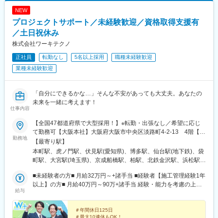
駅、京成上野駅、御成門駅、銀座一丁目駅、西日暮里駅(舎人ライ
蘇駅、八代駅、人吉駅、水前寺公園駅、肥後大津駅、原水駅、荒
NEW
ナー)、高輪台駅、芝公園駅、白金高輪駅、水道橋駅、立川南駅、
尾駅(熊本県)、南熊本駅、武蔵塚駅、宇土駅、高森駅、日奈久温泉
プロジェクトサポート／未経験歓迎／資格取得支援有
新桜台駅、九品仏駅、菊川駅(東京都)、本郷三丁目駅、茅場町駅、
駅、大分駅、由布院駅、別府駅(大分県)、中津駅(大分県)、賀来
新代田駅
／土日祝休み
駅、日田駅、東中津駅、南由布駅、長崎駅前駅、佐世保駅、南風
崎駅、諫早駅、早岐駅、大三東駅、二重橋前駅、上野広小路駅、
株式会社ワーキテクノ
高輪ゲートウェイ駅、新宿御苑前駅、新橋駅、池袋駅、牛田駅(東
正社員
転勤なし
5名以上採用
職種未経験歓迎
京都)、秋葉原駅、神泉駅、蔵前駅、とうきょうスカイツリー駅、
業種未経験歓迎
西日暮里駅、新日本橋駅、浜松町駅、日比谷駅、高島町駅、桜木
町駅、伊勢佐木長者町駅、江ノ島駅、由比ケ浜駅、川崎駅、日本
大通り駅、早雲山駅、千葉駅、舞浜駅、西船橋駅、成田駅、京成
「自分にできるかな…」そんな不安があっても大丈夫。あなたの
船橋駅、初富駅、中浦和駅、春日部駅、東武日光駅、今市駅、中
未来を一緒に考えます！
央前橋駅、西中島南方駅、大阪梅田駅(阪神線)、阿倍野駅(地下
仕事内容
鉄)、鴫野駅、大阪難波駅、大阪上本町駅、新今宮駅、大阪ビジネ
スパーク駅、四ツ橋駅、公園東口駅、本町駅、山陽姫路駅、三宮
【全国47都道府県で大型採用！】※転勤・出張なし／希望に応じ
駅(神戸市営)、みなと元町駅、鳴尾・武庫川女子大前駅、中山観音
て勤務可【大阪本社】大阪府大阪市中央区淡路町4-2-13 4階【支
勤務地
駅、宝塚南口駅、嵐電嵯峨駅、嵯峨嵐山駅、京都河原町駅、丸太
社】・東京：東京都千代田区霞が関1-4-2 3階・名古屋：愛知県
【最寄り駅】
町駅(京都市営)、山科駅、宇治駅(京阪線)、四条駅(京都市営)、八
名古屋市中区錦1-17-26 2階・福岡：福岡県福岡市博多区博多駅
本町駅、虎ノ門駅、伏見駅(愛知県)、博多駅、仙台駅(地下鉄)、袋
木西口駅、王寺駅、西田原本駅、上栄町駅、膳所駅、石山駅、大
前1-15-20 7階・仙台：宮城県仙台市青葉区本町1-3-9 5階・広
町駅、大宮駅(埼玉県)、京成船橋駅、柏駅、北鉄金沢駅、浜松駅、
津京駅、田中口駅、名鉄名古屋駅、久屋大通駅、東別院駅、新豊
島：広島県広島市中区大手町2-8-5 4階【営業所】・仙台：宮城
四条駅(京都市営)、元町駅(兵庫県)、本通駅、高松駅(香川県)、小
橋駅、大曽根駅、大須観音駅、浅間町駅、伊勢市駅、中之郷駅、
県仙台市青葉区本町1-3-9 5階・大宮：埼玉県さいたま市大宮区
■未経験者の方■ 月給32万円～+諸手当 ■経験者【施工管理経験1年
倉駅(福岡県)、旭橋駅、肥後橋駅、霞ケ関駅(東京都)、国際センタ
あすなろう四日市駅、桑名駅、志摩横山駅、三島広小路駅、新浜
桜木町1-9-18・船橋 ：千葉県船橋市湊町2-12-24 6階 ・柏：千葉
以上】の方■ 月給40万円～90万+諸手当 経験・能力を考慮の上、
ー駅、祇園駅(福岡県)、中電前駅、大神宮下駅、新浜松駅、烏丸
給与
松駅、新静岡駅、古庄駅、吉原本町駅、祇園駅(福岡県)、九州鉄道
県柏市柏6-4-24 3階・金沢：石川県金沢市彦三町1-2-1 1階・浜
優遇いたします。※未経験の方でも前職での経験・給与等を考慮の
駅、旧居留地・大丸前駅、片原町駅(香川県)、旦過駅、淀屋橋駅、
記念館駅、西鉄福岡駅、香椎駅、西鉄千早駅、二日市駅、呉服町
松： 静岡県浜松市中区砂山町355-4 4階・京都：京都市下京区室
上、決定いたします。 ※時間外手当は100％別途支給します。 ※未
内幸町駅、丸の内駅(愛知県)、櫛田神社前駅、第一通り駅、大宮駅
駅(福岡県)、高見橋駅、鹿児島駅前駅、中洲通駅、熊本駅前駅、人
町通綾小路上鶏鉾町480 6階・神戸：兵庫県神戸市中央区海岸通
経験の方でも前職での経験・給与等を考慮の上、決定いたしま
＃年間休日125日
(京都府)
＃最大10連休もOK！