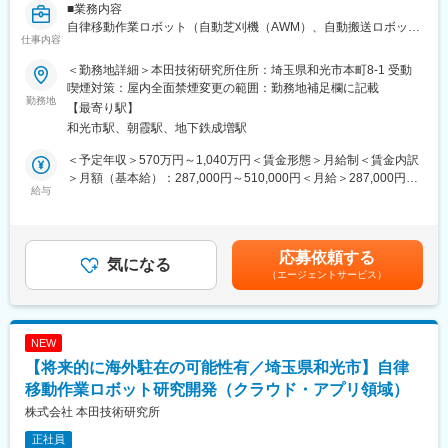
■業務内容
自律移動作業ロボット（自動芝刈機（AWM）、自動搬送ロボット
仕事内容
等）の知能化システム、ソフトウェア開発に関わる以下業務をお
任せします。
＜勤務地詳細＞本田技術研究所住所：埼玉県和光市本町8-1 受動
喫煙対策：屋内全面禁煙変更の範囲：勤務地補足欄に記載
・知能化システム、ソフトウェアの要求仕様検討、アーキテクチ
勤務地
【最寄り駅】
ャ設計、ソフトウェア実装、テスト
和光市駅、朝霞駅、地下鉄成増駅
・オフロード環境の外界認識技術、移動経路、行動計画
・プロの作業データから学習する作業の知能化
＜予定年収＞570万円～1,040万円＜賃金形態＞月給制＜賃金内訳
＞月額（基本給）：287,000円～510,000円＜月給＞287,000円～
自律移動作業ロボット（自動芝刈機（AWM）、自動搬送ロボット
給与
510,000円＜昇給有無＞有＜残業手当＞有＜給与補足＞※給与は経
等）の知能化技術開発
験・能力を考慮の上決定します。賃金はあくまでも目安の金額で
・LiDAR、GNSS、Radar、カメラを用いた自己位置推定、経路計
あり、選考を通じて上下する可能性があります。月給(月額)は固定
画等の機能開発
手当を含めた表記です。
応募依頼する
・センシングデバイスと、画像処理、AIを使用した外界認識・物
気になる
（エージェントサービス）
体認識・領域認識の開発
・上記各種機能を実現する知能化ソフトウェア・アルゴリズムの
設計・実装・シミュレーション、テスト
・上記各種機能を実現するためのセンシングデバイスの要求仕様
NEW
の抽出、開発
【将来的に海外駐在の可能性有／埼玉県和光市】自律
・要件／設計検討および検証の高効率化のためのSILS／HILS環境
構築
移動作業ロボット研究開発（クラウド・アプリ領域）
株式会社 本田技術研究所
入社後は、新商品である自動芝刈機や自律移動台車、既存商品で
正社員
ある小型ロボット芝刈機や除雪機の知能化システム設計、ソフト