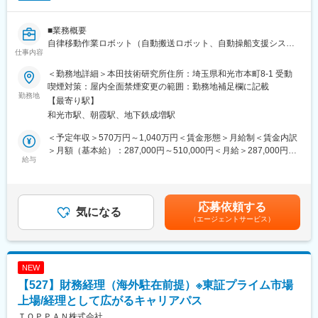
ウェア開発、実機テスト等を開発チームのメンバーとして担当い
ただきます。
■業務概要
仕様検討時はお客様の要望要求獲得のため、現地調査や海外拠点
自律移動作業ロボット（自動搬送ロボット、自動操船支援システ
を含む事業部門との整合業務、実装段階時は外部ベンダー様との
仕事内容
ム、自動芝刈機）に関わる以下業務をお任せします。
やりとり、テスト・実証実験では実機チームと連携しながら専用
・UIアプリ開発、フロント／バックエンド研究開発
テストサイトやお客様現場でのテスト実施などがあります。市場
＜勤務地詳細＞本田技術研究所住所：埼玉県和光市本町8-1 受動
・クラウドプラットフォーム開発、研究用開発環境構築
調査から新技術・新商品の提案を行い、先行検討から量産化に向
喫煙対策：屋内全面禁煙変更の範囲：勤務地補足欄に記載
勤務地
けた開発ができる環境です。
【最寄り駅】
■業務内容※ご経験／スキルに合わせ詳細業務を決定します
和光市駅、朝霞駅、地下鉄成増駅
・知能化機能開発
※国内外の出張が発生いたします。将来的に海外駐在の可能性があ
・クラウド・サーバーシステム・アプリの要求仕様検討、アーキ
ります。
＜予定年収＞570万円～1,040万円＜賃金形態＞月給制＜賃金内訳
テクチャ設計、環境構築、テスト
＞月額（基本給）：287,000円～510,000円＜月給＞287,000円～
・自律移動作業ロボットから収集したデータの分析
給与
【開発ツール】※担当業務によって異なります。
510,000円＜昇給有無＞有＜残業手当＞有＜給与補足＞※給与は経
・IoT技術を活用したサービスのコンセプト立案
・C、C++、Pythonなどのプログラミング言語
験・能力を考慮の上決定します。賃金はあくまでも目安の金額で
・ROS、OpenCV、Autowareなどのミドルウェア
あり、選考を通じて上下する可能性があります。月給(月額)は固定
＜システム・サービス例＞
・GitHub／JIRA／Confluenceなどのソフトウェア構成管理、プロ
手当を含めた表記です。
応募依頼する
・自律移動作業ロボットの経路生成、行動計画
気になる
ジェクト管理・情報共有ツール
（エージェントサービス）
・自律移動作業ロボットオペレーション用UI、アプリ
・MATLAB／Simulinkの設計、シミュレーション、Linux、Docker
・自律移動作業ロボットの地図更新バックエンドシステム
などの開発環境
・製品の位置情報を用いた監視サービス 等
変更の範囲：専門性や適性、会社ニーズなどを踏まえ、会社が定
NEW
IoTサービスシステムのソフトウェア開発やハード製品・アプリと
める業務への配置転換を命じる場合があります。
【527】財務経理（海外駐在前提）※東証プライム市場
の組み合わせテスト等を、開発チームのメンバーとして担当いた
だきます。仕様検討時はお客様の要望要求獲得のため、現地調査
上場/経理として広がるキャリアパス
や海外拠点を含む事業部門との整合業務、実装段階時は外部ベン
ＴＯＰＰＡＮ株式会社