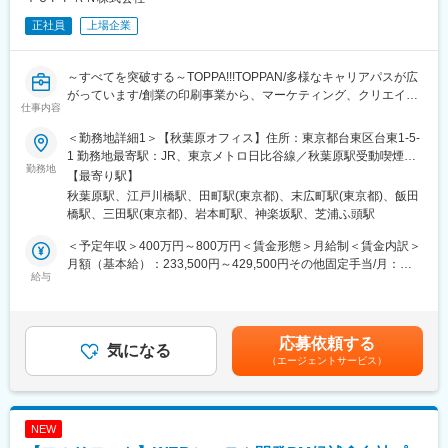
ダー様とのやりとり、テスト・実証実験では実機チームと連携し
正社員
上場企業
ながら専用テストサイトやお客様現場でのテスト実施などがあり
ます。
～すべてを突破する～TOPPA!!!TOPPAN/多様なキャリアパスが広
※国内外の出張が発生いたします。将来的に海外駐在の可能性がご
がっています/創業の印刷事業から、マーケティング、クリエイテ
ざいます。
仕事内容
ィブ、ITとの融合事業が成長中～
■開発ツール※担当業務によって異なります。
＜勤務地詳細1＞【秋葉原オフィス】住所：東京都台東区台東1-5-
■採用背景：海外子会社や海外合弁会社の設立が多数計画される
・C、C++、Python、React、AWS（EC2／S3／Kinesis／IoT
1 勤務地最寄駅：JR、東京メトロ日比谷線／秋葉原駅受動喫煙対
中、経理会計実務経験に加えて海外ビジネス経験のある人材を増
勤務地
Core／Lambda／Fargateなど）、Docker、Figma
策：屋内喫煙可能場所あり＜勤務地詳細2＞トッパン小石川ビル住
【最寄り駅】
員したく、ご活躍いただける方を募集しています。
・GitHub／JIRA／Confluenceなどのソフトウェア構成管理、プロ
所：東京都文京区水道1－3－3 受動喫煙対策：屋内全面禁煙＜勤
秋葉原駅、江戸川橋駅、田町駅(東京都)、末広町駅(東京都)、飯田
ジェクト管理・情報共有ツール
務地詳細3＞【トッパン芝浦ビル】住所：東京都港区芝浦3-19-26
橋駅、三田駅(東京都)、岩本町駅、神楽坂駅、芝浦ふ頭駅
■業務内容：入社後5年程度は、管轄する事業(本)部経理部にて経
トッパン芝浦ビル 勤務地最寄駅：JR線／田町駅受動喫煙対策：屋
理会計業務を担当いただきます。
■職場環境・風土
内喫煙可能場所あり
＜予定年収＞400万円～800万円＜賃金形態＞月給制＜賃金内訳＞
その後、担当する海外子会社が決まった後には、国内からその会
「買う喜び、売る喜び、創る喜びを世界に広げる」を基本理念
月額（基本給）：233,500円～429,500円その他固定手当/月：
社をコントロールし(出張もあり)、海外赴任時には、経理会計税務
給与
に、Hondaでは数々の製品を創業から生み出し続けてきました。
20,500円＜月給＞254,000円～450,000円＜昇給有無＞有＜残業手
知識とともにコーポレート業務全般に力を発揮してもらう予定で
役員から現場社員まで、あらゆる人材が自由な発想で夢や理想を
当＞有＜給与補足＞■ご経験・ご年齢を考慮し、同社規定に沿って
す。
徹底的に追求する風土が根付いており、学歴や年齢に関係なく誰
給与を決定します。■賞与年2回賃金はあくまでも目安の金額であ
もがフラットに活躍できる職場環境です。積極的に仕事に向き合
り、選考を通じて上下する可能性があります。月給(月額)は固定手
応募依頼する
◇社員紹介：
気になる
い、推進する力のある従業員には、入社直後であっても大きな仕
当を含めた表記です。
（エージェントサービス）
https://www.toppan.co.jp/recruit/shinsotsu/member/kakefuda.html
事が任されます。
■キャリアプラン：同社は3つの事業部を軸に、非常に多様な事
変更の範囲：専門性や適性、会社ニーズなどを踏まえ、会社が定
業、サービスを展開しております。グループ会社・子会社も200
める業務への配置転換を命じる場合があります。
NEW
社以上あり、ローテーションも充実しておりますので多様なキャ