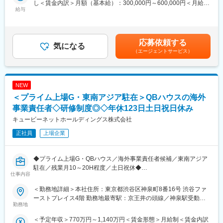
し＜賃金内訳＞月額（基本給）：300,000円～600,000円＜月給＞
ス、等
■勤務地
港加賀電子＜シンセン＞有限公司住所：NO.13,Xin Xin
給与
300,000円～600,000円＜昇給有無＞有＜残業手当＞有＜給与補足
・語学：TOEIC(R)：600点以上
加賀電子グループ日本工場、並びに海外工場のいずれかを想定し
Tian,industrial Zone,Xin sha Road sha jing Street,baoan
＞※上記はあくまで目安であり、経験・年齢、配属先によって変動
ています。
District,Shenzhen China受動喫煙対策：屋内全面禁煙変更の範
する可能性がございます。※上記は海外駐在時の海外赴任手当を含
■加賀電子グループの魅力
・日本：青森県十和田市
囲：本文参照
みます。賃金はあくまでも目安の金額であり、選考を通じて上下
【グローバル展開／グループ会社数66社（国内22社、海外44
・中国：蘇州、湖北
応募依頼する
気になる
する可能性があります。月給(月額)は固定手当を含めた表記です。
社）】
・タイ及びアセアン地区：ベトナム
（エージェントサービス）
グループ社員6164名（2020年時点）、グループ力を最大限に活か
・インド
し、世界各地からの電子部品・半導体の調達はもとより、各種電
・メキシコ、他
子機器の企画・開発・生産・販売にいたるまでをカバーしていま
す。
NEW
■現地サポート
【仕入先2000社】
住宅は全て会社負担、子供の教育手当、年1回の帰省費全額負担、
＜プライム上場G・東南アジア駐在＞QBハウスの海外
独立系エレクトロニクス商社として、メーカー系列に縛られるこ
医療費負担など現地サポートもしっかり行います。
事業責任者◇研修制度◎◇年休123日土日祝日休み
となくどこの製品も取り扱えることが強みです。
キュービーネットホールディングス株式会社
【顧客数4000社】
■必要なスキル
エレクトロニクスの技術進歩として、最近、新聞各紙やメディア
・実装知識：SMT、DIP
正社員
上場企業
でも目にする言葉にIoTがあります。今まで、エレクトロニクス業
・生産技術：工程設計、設備や治具の導入、工数分析、手順書作
界とは縁の無かった分野のお客様とも今後さらにお取引をするこ
成など生産準備及び立上げスキル
とが増えていくものと思います。
・製造技術：現場管理、工程改善、手順書の作成、工数分析など
◆プライム上場G・QBハウス／海外事業責任者候補／東南アジア
スタッフへの教育指導スキル
駐在／残業月10～20H程度／土日祝休◆
変更の範囲：本文参照
仕事内容
・検査技術：回路知識、検査機知識、解析知識、カバレジ管理
■業務詳細
・品質保証：節目管理、QC 道具を熟知し不良対策、再発防止、
・海外子会社のマネジメント全般
＜勤務地詳細＞本社住所：東京都渋谷区神泉町8番16号 渋谷ファ
未然防止まで体系づくりや指導スキル
- 担当エリアの事業計画立案・収益管理（売上・利益等のKPI管
ーストプレイス4階 勤務地最寄駅：京王井の頭線／神泉駅受動喫
・語学：TOEIC(R)：600点以上
理）
勤務地
煙対策：敷地内喫煙可能場所あり変更の範囲：会社の定める事業
- 日本本社や各国拠点責任者との連携・レポーティング
所
＜予定年収＞770万円～1,140万円＜賃金形態＞月給制＜賃金内訳
■加賀電子グループの魅力
- 本部の部門長・エリアマネージャーを通じた店舗運営・サービス