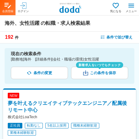
会員登録
ログイン
気になる
メニュー
海外、女性活躍
の転職・求人検索結果
192
条件で並び替え
件
現在の検索条件
[勤務地]海外 [詳細条件](会社・職場の環境)女性活躍
新着求人をいつでもチェック
条件の変更
この条件を保存
NEW
夢を叶えるクリエイティブテックエンジニア／配属後
リモート中心
株式会社LoaTech
正社員
転勤なし
5名以上採用
職種未経験歓迎
業種未経験歓迎