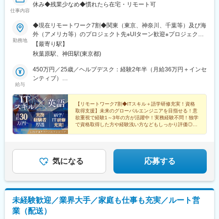
休み◆残業少なめ◆慣れたら在宅・リモート可
仕事内容
◆現在リモートワーク7割◆関東（東京、神奈川、千葉等）及び海
外（アメリカ等）のプロジェクト先※UIターン歓迎※プロジェクト
勤務地
により在宅ワークも 取り入れながら柔軟に働いています。※基本
【最寄り駅】
的には転居を伴う転勤なし。 希望・適性に応じて海外赴任の可
秋葉原駅、神田駅(東京都)
能性もあります。
450万円／25歳／ヘルプデスク：経験2年半（月給36万円＋インセ
ンティブ）
給与
640万円／33歳／インフラ構築・運用：経験7年（月給45万円＋イ
ンセンティブ）
【リモートワーク7割◆ITスキル＋語学研修充実！資格
取得支援】未来のグローバルエンジニアを目指せる！意
欲重視で経験1～3年の方が活躍中！実務経験不問！独学
で資格取得した方や経験浅い方などもしっかり評価◎20
代向け住宅手当をはじめ待遇・福利厚生も充実！
気になる
応募する
未経験歓迎／業界大手／家庭も仕事も充実／ルート営
業（配送）