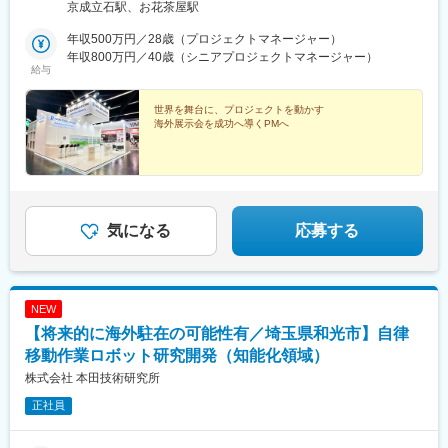
上線『京成立石駅』より徒歩9分 京成本線線『お花茶屋駅』より
京成立石駅、お花茶屋駅
徒歩10分 ★☆リモートワーク制度あり☆★
年収500万円／28歳（プロジェクトマネージャー）
年収800万円／40歳（シニアプロジェクトマネージャー）
給与
世界を舞台に、プロジェクトを動かす
海外展示会を成功へ導くPMへ
気になる
応募する
NEW
【将来的に海外駐在の可能性有／埼玉県和光市】自律
移動作業ロボット研究開発（知能化領域）
株式会社 本田技術研究所
正社員