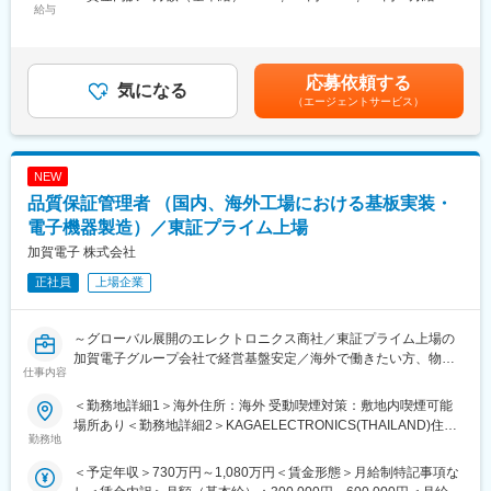
■業務詳細：
給与
変更の範囲：会社の定める業務
262,000円～335,000円＜昇給有無＞有＜残業手当＞有＜給与補足
◇合成樹脂（プラスチック）の原料を、国内外メーカーに販売
＞※予定年収はあくまでも目安の金額であり、選考を通じて上下す
◇基本的には既存顧客へのフォロ－が中心。（新規営業はほぼな
る可能性があります。■昇給：年1回■賞与：年2回(過去実績約4～
し）
6ヶ月)賃金はあくまでも目安の金額であり、選考を通じて上下す
応募依頼する
◇高機能な素材を含め顧客の要望に合わせて製品を提案・受注し
気になる
る可能性があります。月給(月額)は固定手当を含めた表記です。
（エージェントサービス）
ます。
◇担当社数はメイン10社程で合計15~30社程です。
＜入社後の教育体制＞
NEW
営業職としての採用ですが、数ヶ月程度、商材知識を身に付ける
品質保証管理者 （国内、海外工場における基板実装・
ため、受発注担当の部署にて受発注業務・貿易業務に携わる予定
です。
電子機器製造）／東証プライム上場
加賀電子 株式会社
■組織構成：
正社員
上場企業
東京の営業部は、営業第１部、営業第２部の総勢12名で構成。
営業第1部：部長50代、50代2名、40代2名、30代1名
営業第2部：部長40代、50代1名、30代3名
～グローバル展開のエレクトロニクス商社／東証プライム上場の
加賀電子グループ会社で経営基盤安定／海外で働きたい方、物づ
■海外駐在について：
仕事内容
くりに携わりたい方歓迎～
将来的には海外駐在の可能性もあり、グローバルに挑戦・活躍で
【変更の範囲：会社の定める業務】
きます！
＜勤務地詳細1＞海外住所：海外 受動喫煙対策：敷地内喫煙可能
海外拠点：香港、上海、深セン、フィリピン、インド、台湾、タ
場所あり＜勤務地詳細2＞KAGAELECTRONICS(THAILAND)住
■職務内容
勤務地
イ、ベトナム、マレーシアなど
所：11/7, BANGNA-TRAD ROAD, KM.18TAMBOL
日本工場ならびに海外工場における品質保証管理者として、産業
BANGCHALONG AMPHUR BANGPLEE, SAMUTPRAKARN
＜予定年収＞730万円～1,080万円＜賃金形態＞月給制特記事項な
機器、車載関連、家電の基板実装・組立工程において業務工程の
■今後の展開について：
10540 THAILAND受動喫煙対策：屋内全面禁煙＜勤務地詳細3＞