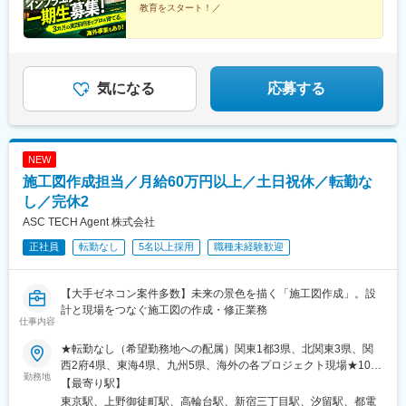
い！【田舎で農業をしながらエンジニアという働き方も】◆実力
(東京都)、九段下駅、三軒茶屋駅、荻窪駅、春日駅(東京都)、日本
教育をスタート！／
さえあれば、田舎に住んで農業しながら東京の案件を担当する
橋駅(東京都)、田町駅(東京都)、下北沢駅、神田駅(東京都)、和歌
『半農半エンジニア（？）』みたいな働き方も可能。実際
★3カ月の実践研修でゼロから学べる★海外事業にも注
山市駅、紀伊富田駅、新宿西口駅、東池袋駅、二重橋前駅、西早
力★実質年休140日★海外留学支援や英会話などの福利
Respawnにはそれを実行に移しているメンバーがいます（原稿下
稲田駅、北品川駅、汐留駅、とうきょうスカイツリー駅、末広町
厚生もあり
部の写真もご覧ください！）。
駅(東京都)、蓮沼駅、稲荷町駅(東京都)、代々木八幡駅、浜松町
駅、銀座駅、井の頭公園駅、大崎広小路駅、代官山駅、下神明
気になる
応募する
駅、高輪ゲートウェイ駅、立川北駅、江古田駅、住吉駅(東京都)、
二子新地駅、麹町駅、奥沢駅、清澄白河駅、西太子堂駅、後楽園
駅、三越前駅、池ノ上駅、新日本橋駅、新宿駅、学習院下駅、内
幸町駅、岩本町駅、京急蒲田駅、京成上野駅、御成門駅、銀座一
NEW
丁目駅、西日暮里駅(舎人ライナー)、高輪台駅、芝公園駅、白金高
施工図作成担当／月給60万円以上／土日祝休／転勤な
輪駅、水道橋駅、立川南駅、新桜台駅、九品仏駅、菊川駅(東京
都)、本郷三丁目駅、茅場町駅、新代田駅
し／完休2
ASC TECH Agent 株式会社
正社員
転勤なし
5名以上採用
職種未経験歓迎
【大手ゼネコン案件多数】未来の景色を描く「施工図作成」。設
計と現場をつなぐ施工図の作成・修正業務
仕事内容
★転勤なし（希望勤務地への配属）関東1都3県、北関東3県、関
西2府4県、東海4県、九州5県、海外の各プロジェクト現場★10名
勤務地
以上の積極採用★U・Iターン歓迎！★海外で働くチャンスあり！
【最寄り駅】
★入社時に引越しが必要な場合は転居費用を会社が全額負担！
東京駅、上野御徒町駅、高輪台駅、新宿三丁目駅、汐留駅、都電