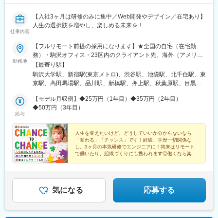
条駅、烏丸御池駅、京阪山科駅、伏見稲荷駅、西木津駅、福知山
駅、宇治駅(奈良線)、嵐山駅(阪急線)、烏丸駅、奈良駅、近鉄奈良
【入社3ヶ月は研修のみに集中／Web開発やデザイン／在宅あり】
駅、大和西大寺駅、橿原神宮前駅、大和八木駅、天理駅、大和小
人生の選択肢を増やし、楽しめる未来を！
仕事内容
泉駅、高の原駅、桜井駅(奈良県)、信貴山下駅、尼ケ辻駅、田原本
駅、二階堂駅、松江しんじ湖温泉駅、米原駅、彦根駅、長浜駅、
【フルリモート前提の採用になります】★全国の自宅（在宅勤
守山駅、草津駅(滋賀県)、近江八幡駅、大津駅、京阪膳所駅、栗東
務）・駒沢オフィス・23区内のクライアント先、海外（アメリカ
駅、南彦根駅、京阪石山駅、信楽駅、野洲駅、京阪大津京駅、和
勤務地
など）※転居を伴う転勤はありません。【研修について】3ヶ月研
【最寄り駅】
歌山駅、貴志駅、白浜駅、和歌山市駅、橋本駅(和歌山県)、紀伊田
修は本社オフィスで対面で行います。＜本社＞東京都世田谷区駒
駒沢大学駅、新宿駅(東京メトロ)、渋谷駅、池袋駅、北千住駅、東
辺駅、加太駅(和歌山県)、紀伊勝浦駅、九度山駅、和歌山大学前
沢5-25-7 駒沢パークサイドテラスサウス3Fアクセス：東急田園
京駅、高田馬場駅、品川駅、新橋駅、押上駅、秋葉原駅、目黒
駅、西笠田駅、海南駅、紀三井寺駅、新宮駅、国際センター駅、
都市線「駒沢大学駅」より徒歩10分【海外事業への参加も可能】
駅、蒲田駅、上野駅、代々木上原駅、町田駅、綾瀬駅、大手町駅
鶴舞駅、丸の内駅(愛知県)、金山駅(愛知県)、中部国際空港駅(鉄
当社が所属するグループ企業では、アメリカなどでの海外事業も
【モデル月収例】◆25万円（1年目）◆35万円（2年目）
(東京都)、中野駅(東京都)、大門駅(東京都)、有楽町駅、吉祥寺
道)、豊橋駅、三河安城駅、ナゴヤドーム前矢田駅、伏見駅(愛知
計画中。希望者は将来そちらに参画することもできるかも！？
◆50万円（3年目）
駅、日暮里駅(舎人ライナー)、五反田駅、三田駅(東京都)、中目黒
県)、上前津駅、犬山駅、野田新町駅、岐阜駅、大垣駅、高山駅、
給与
駅、西日暮里駅、大崎駅、恵比寿駅、大井町駅、泉岳寺駅、神保
下呂駅、多治見駅、美濃太田駅、新鵜沼駅、西岐阜駅、岐阜羽島
町駅、国分寺駅、立川駅、飯田橋駅、市ケ谷駅、小竹向原駅、錦
駅、飛騨古川駅、名鉄岐阜駅、穂積駅、鵜沼駅、中津川駅、宇治
人生を変えたいけど、どうしていいか分からないなら
糸町駅、二子玉川駅、四ツ谷駅、自由が丘駅、新木場駅、森下駅
山田駅、鳥羽駅、播磨駅、近鉄四日市駅、津駅、松阪駅、志摩神
「変わる」「チャンス」です！経験、学歴一切関係な
(東京都)、九段下駅、三軒茶屋駅、荻窪駅、春日駅(東京都)、日本
明駅、五十鈴川駅、四日市駅、伊勢中川駅、西桑名駅、鵜方駅、
し。3ヶ月の本気研修でエンジニアに！将来はリモート
橋駅(東京都)、田町駅(東京都)、下北沢駅、神田駅(東京都)、新宿
で働いたり、組織づくりにも携われます◎働くなら楽し
名張駅、熱海駅、三島駅、浜松駅、静岡駅、土本駅、掛川駅、沼
くがモットー！想いに共感してくれるあなたを歓迎しま
西口駅、東池袋駅、二重橋前駅、西早稲田駅、北品川駅、汐留
津駅、長沼駅(静岡県)、本吉原駅、新金谷駅、来宮駅、尾盛駅、藤
す！
駅、とうきょうスカイツリー駅、末広町駅(東京都)、蓮沼駅、稲荷
枝駅、家山駅、博多駅、小倉駅(福岡県)、太宰府駅、久留米駅、門
町駅(東京都)、代々木八幡駅、浜松町駅、銀座駅、井の頭公園駅、
司港駅、天神駅、西鉄香椎駅、千早駅、福岡空港駅(鉄道)、西鉄二
大崎広小路駅、代官山駅、下神明駅、高輪ゲートウェイ駅、立川
気になる
応募する
日市駅、折尾駅、新宮中央駅、中洲川端駅、鹿児島中央駅前駅、
北駅、江古田駅、住吉駅(東京都)、二子新地駅、麹町駅、奥沢駅、
大山駅(鹿児島県)、指宿駅、川内駅(鹿児島県)、嘉例川駅、出水
清澄白河駅、西太子堂駅、後楽園駅、三越前駅、池ノ上駅、新日
駅、吉松駅、国分駅(鹿児島県)、大隅横川駅、阿久根駅、鹿児島
本橋駅、新宿駅、学習院下駅、内幸町駅、岩本町駅、京急蒲田
駅、市立病院前駅(鹿児島県)、加治木駅、霧島神宮駅、熊本駅、阿