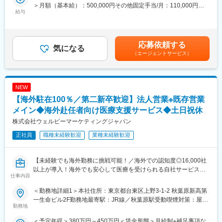
＞月額（基本給）：500,000円その他固定手当/月：110,000円～
【グローバル展開／グループ会社数66社（国内22社、海外44
品質のマネジメント
給与
420,000円＜月給＞610,000円～920,000円＜昇給有無＞有＜残業
社）】
・店舗・現場とのコミュニケーション
手当＞無＜給与補足＞賞与：年1回※業績に基づく賞与の支給あり
グループ社員6164名（2020年時点）、グループ力を最大限に活か
- 担当国の店舗を巡回し、店長・スタイリストと直接コミュニケー
（2025年6月期実績：40万～）賃金はあくまでも目安の金額であ
し、世界各地からの電子部品・半導体の調達はもとより、各種電
ションを図りながら、現場の課題把握・改善指示を行います
り、選考を通じて上下する可能性があります。月給(月額)は固定手
子機器の企画・開発・生産・販売にいたるまでをカバーしていま
- 収益、店舗オペレーションの管理他、定例ミーティングの実施
応募依頼する
気になる
当を含めた表記です。
す。
※ミーティングは部門長、マネージャーが中心
（エージェントサービス）
【仕入先2000社】
※現地でのコミュニケーションは英語が必須
独立系エレクトロニクス商社として、メーカー系列に縛られるこ
・計数管理業務（実績把握・分析、予算策定・見通し管理、改善
となくどこの製品も取り扱えることが強みです。
施策立案）
【顧客数4000社】
NEW
・出店計画、店舗開発に伴う現地パートナー（デベロッパー・商
エレクトロニクスの技術進歩として、最近、新聞各紙やメディア
業施設等）との調整・交渉
【海外駐在100％／第二新卒歓迎】法人営業※既存営業
でも目にする言葉にIoTがあります。今まで、エレクトロニクス業
・スタイリストの採用／体制の指揮・管理（現地人事・マネージ
メイン◆海外赴任者向け医療支援サービス◆土日祝休
界とは縁の無かった分野のお客様とも今後さらにお取引をするこ
ャーと連携した採用計画、人員配置・定着施策など）
株式会社ウェルビーマーケティングジャパン
とが増えていくものと思います。
■入社後の流れ
正社員
職種未経験歓迎
業種未経験歓迎
変更の範囲：本文参照
・まず日本本社（海外事業室等）で同社ビジネス・オペレーショ
ンを理解いただき、数年の研修を経て海外拠点に駐在いただきま
す。
【未経験でも海外勤務に挑戦可能！／海外での認知度◎16,000社
・その後、将来的には事業責任者としてご活躍いただく想定で
以上が導入！海外でも安心して医療を受けられる自社サービス／
仕事内容
す。
残業月5~10H】
・駐在先はシンガポール、マレーシア、ベトナムのいずれかを想
＜勤務地詳細1＞本社住所：東京都台東区上野3-1-2 秋葉原新高第
定しています（面接時に適性・希望を踏まえて決定）
◆ポイント◆
一生命ビル2F勤務地最寄駅：JR線／秋葉原駅受動喫煙対策：屋内
■働く魅力
・顧客先は日系企業の人事部・総務部となるため、初めての海外
勤務地
全面禁煙＜勤務地詳細2＞海外住所：海外（中国、タイ、ベトナ
・東南アジア（シンガポール・香港・台湾・ベトナム・マレーシ
営業でも安心♪
ム、インド、マレーシア、インドネシア） 受動喫煙対策：屋内全
＜予定年収＞380万円～450万円＜賃金形態＞月給制※補足事項な
ア等）で100店舗以上を展開し、今後も出店により事業拡大を予