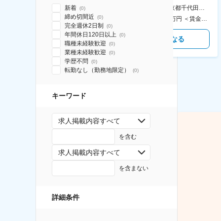
食事補助あり◎
新着
AGC横浜テクニカルセンター 住所：神奈川県横浜市鶴見区末広町1-1 勤務地最寄駅：JR線／弁天橋駅 受動喫煙対策：敷地内喫煙可能場所あり 変更の範囲：無
本社 住所：東京都千代田区神田錦町2-2-1 KANDASQUARE 受動喫煙対策：屋内全面禁煙 変更の範囲：会社の定める事業所
(
0
)
締め切間近
(
0
)
400万円～550万円 ＜賃金形態＞ 月給制 固定給＋業績給 ＜賃金内訳＞ 月額（基本給）：230,000円～280,000円 ＜月給＞ 230,000円～280,000円 ＜昇給有無＞ 有 ＜残業手当＞ 有 ＜給与補足＞ ※上記はあくまで最低保証額です。実際にはこれまでの経験やスキルを考慮の上、決定します。 年収には残業代は含めておりません。 ■昇給：年1回 ■賞与：年2回 賃金はあくまでも目安の金額であり、選考を通じて上下する可能性があります。 月給(月額)は固定手当を含めた表記です。
350万円～500万円 ＜賃金形態＞ 月給制 ＜賃金内訳＞ 月額（基本給）：215,000円～307,000円 固定残業手当/月：76,700円～110,000円（固定残業時間45時間0分/月） 超過した時間外労働の残業手当は追加支給 ＜月給＞ 291,700円～417,000円（一律手当を含む） ＜昇給有無＞ 有 ＜残業手当＞ 有 ＜給与補足＞ ※経験・能力を考慮の上、年齢に関わりなく当社規定により優遇します。 賃金はあくまでも目安の金額であり、選考を通じて上下する可能性があります。 月給(月額)は固定手当を含めた表記です。
完全週休2日制
(
0
)
年間休日120日以上
(
0
)
気になる
気になる
職種未経験歓迎
(
0
)
業種未経験歓迎
(
0
)
学歴不問
(
0
)
転勤なし（勤務地限定）
(
0
)
キーワード
求人掲載内容すべて
を含む
求人掲載内容すべて
を含まない
詳細条件