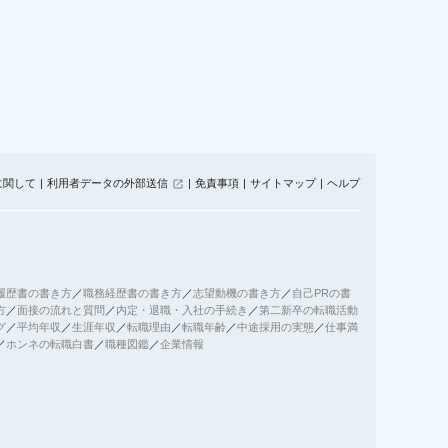
に関して
利用者データの外部送信
免責事項
サイトマップ
ヘルプ
履歴書の書き方
／
職務経歴書の書き方
／
志望動機の書き方
／
自己PRの書
方
／
面接の流れと質問
／
内定・退職・入社の手続き
／
第二新卒の転職活動
グ
／
平均年収
／
生涯年収
／
転職理由
／
転職年齢
／
中途採用の実態
／
仕事満
／
ホンネの転職白書
／
職種図鑑
／
企業情報