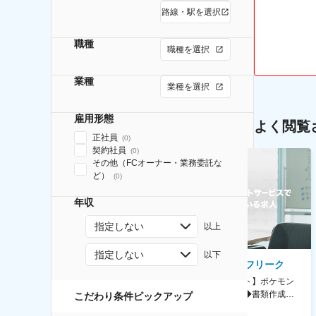
路線・駅を選択
職種
職種を選択
業種
業種を選択
雇用形態
よく閲覧
正社員
(
0
)
契約社員
(
0
)
その他（FCオーナー・業務委託な
ど）
(
0
)
年収
指定しない
以上
指定しない
以下
AGC株式会社
株式会社ゲームフリーク
【横浜※一般職/転勤なし】庶
【庶務アシスタント】ポケモン
務・事務担当～開発部材の発注
シリーズ開発企業◆書類作成・
こだわり条件ピックアップ
やDXに向けたシステム利用等～
データ入力など◆年休126日・