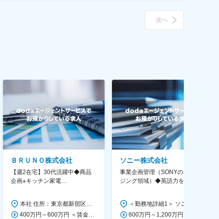
次へ
ＢＲＵＮＯ株式会社
ソニー株式会社
【週2在宅】30代活躍中◆商品
事業企画管理（SONYのイメー
企画※キッチン家電
ジング領域）◆英語力を活か
◆「BRUNO」新商品の企画／企
す/CFO管轄＃SECCFO0027
画～調達／働き方◎
本社 住所：東京都新宿区西新宿6丁目22-1 新宿スクエアタワー B1階 勤務地最寄駅：東京メトロ丸ノ内線／西新宿駅 受動喫煙対策：屋内全面禁煙 変更の範囲：会社の定める事業所（リモートワーク含む）
＜勤務地詳細1＞ ソニー株式会社 住所：神奈川県横浜市西区みなとみらい5-1-1 受動喫煙対策：屋内全面禁煙 ＜勤務地詳細2＞ ソニーシティ大崎 住所：東京都品川区大崎2-10-1 勤務地最寄駅：JR線／大崎駅 受動喫煙対策：屋内全面禁煙 変更の範囲：会社の定める事業所（リモートワーク含む）
400万円～600万円 ＜賃金形態＞ 月給制 経験・能力を考慮の上、優遇いたします。 ＜賃金内訳＞ 月額（基本給）：300,000円～450,000円 ＜月給＞ 300,000円～450,000円 ＜昇給有無＞ 有 ＜残業手当＞ 有 ＜給与補足＞ ・賞与実績：年2回 ・昇給：年1回 ※半年毎に評価を行い、評価が高ければ年齢に関係なく昇給・昇格していきます。創造性の高い人・新しいことにチャレンジした人が高い評価を得られます。 賃金はあくまでも目安の金額であり、選考を通じて上下する可能性があります。 月給(月額)は固定手当を含めた表記です。
600万円～1,200万円 ＜賃金形態＞ 月給制 ＜賃金内訳＞ 月額（基本給）：350,000円～500,000円 ＜月給＞ 350,000円～500,000円 ＜昇給有無＞ 有 ＜残業手当＞ 有 ＜給与補足＞ ※年収は経験や能力を考慮の上、当社規定により決定します。 賃金はあくまでも目安の金額であり、選考を通じて上下する可能性があります。 月給(月額)は固定手当を含めた表記です。