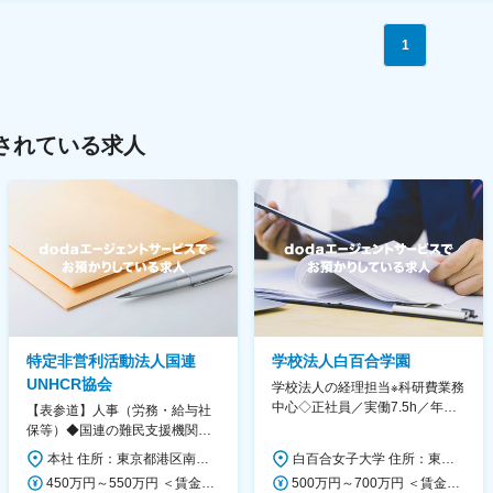
1
されている求人
特定非営利活動法人国連
学校法人白百合学園
UNHCR協会
学校法人の経理担当※科研費業務
中心◇正社員／実働7.5h／年休
【表参道】人事（労務・給与社
130日／1881年創立の伝統女子
保等）◆国連の難民支援機関の
大学
活動を支える日本公式支援窓口
本社 住所：東京都港区南青山6-10-11 ウェスレーセンター3F 勤務地最寄駅：地下鉄各線／表参道駅 受動喫煙対策：屋内全面禁煙 変更の範囲：会社の定める事業所（リモートワーク含む）
白百合女子大学 住所：東京都調布市緑ヶ丘1-25 勤務地最寄駅：京王線／仙川駅 受動喫煙対策：屋内全面禁煙 変更の範囲：会社の定める事業所
◆正職員登用前提
450万円～550万円 ＜賃金形態＞ 月給制 ＜賃金内訳＞ 月額（基本給）：340,000円～420,000円 ＜月給＞ 340,000円～420,000円 ＜昇給有無＞ 有 ＜残業手当＞ 有 ＜給与補足＞ ※能力・経験によって決定します。 ■賞与あり（業績評価に応じて支給） 賃金はあくまでも目安の金額であり、選考を通じて上下する可能性があります。 月給(月額)は固定手当を含めた表記です。
500万円～700万円 ＜賃金形態＞ 月給制 ＜賃金内訳＞ 月額（基本給）：280,000円～430,000円 ＜月給＞ 280,000円～430,000円 ＜昇給有無＞ 有 ＜残業手当＞ 有 ＜給与補足＞ ※年齢・過去の経験に基づき、本学規定に合わせ決定 【残業手当】有 /残業時間に応じて全額支給（※想定年収に含む） 【各種手当】扶養手当/住宅手当/通勤手当 等 【賞与】年2回（6月、12月） 【昇給】年1回（4月） 賃金はあくまでも目安の金額であり、選考を通じて上下する可能性があります。 月給(月額)は固定手当を含めた表記です。