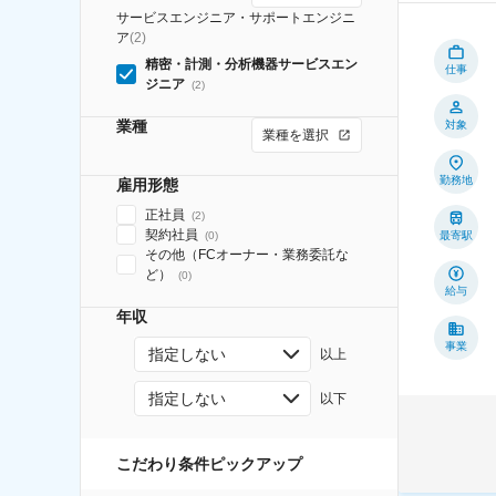
サービスエンジニア・サポートエンジニ
ア
(
2
)
精密・計測・分析機器サービスエン
仕事
ジニア
(
2
)
業種
対象
業種を選択
勤務地
雇用形態
正社員
(
2
)
契約社員
(
0
)
最寄駅
その他（FCオーナー・業務委託な
ど）
(
0
)
給与
年収
事業
指定しない
以上
指定しない
以下
こだわり条件ピックアップ