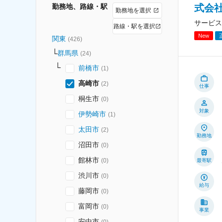
勤務地、路線・駅
式会社
勤務地を選択
サービス
路線・駅を選択
New
関東
(
426
)
群馬県
(
24
)
前橋市
(
1
)
高崎市
(
2
)
仕事
桐生市
(
0
)
対象
伊勢崎市
(
1
)
太田市
(
2
)
勤務地
沼田市
(
0
)
館林市
(
0
)
最寄駅
渋川市
(
0
)
給与
藤岡市
(
0
)
富岡市
(
0
)
事業
安中市
(
0
)