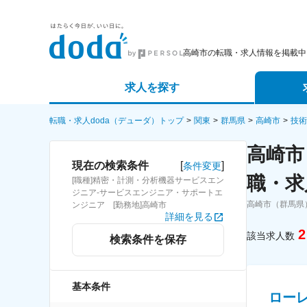
高崎市の転職・求人情報を掲載中
求人を探す
詳細条件から探す
エージェ
転職・求人doda（デューダ）トップ
関東
群馬県
高崎市
技術
高崎市
新着求人から探す
スカウト
[
]
現在の検索条件
条件変更
職・求
[職種]精密・計測・分析機器サービスエン
求人特集から探す
パートナ
ジニア-サービスエンジニア・サポートエ
高崎市（群馬県
ンジニア [勤務地]高崎市
詳細を見る
2
該当求人数
検索条件を保存
基本条件
ロー