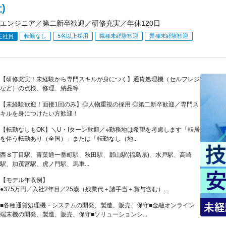
)
エンジニア／第二新卒歓迎／研修充実／年休120日
転勤なし
5名以上採用
職種未経験歓迎
業種未経験歓迎
正社員
【研修充実！未経験から専門スキルが身につく】通貨処理機（セルフレジ
など）の点検、修理、納品等
【未経験歓迎！面接1回のみ】◎人物重視の採用 ◎第二新卒歓迎／専門ス
キルを身につけたい方歓迎！
【転勤なしもOK】＼U・Iターン歓迎／※勤務地は希望を考慮します「転居
を伴う転勤あり（全国）」または「転勤なし（地...
西８丁目駅、青葉通一番町駅、秋田駅、郡山駅(福島県)、水戸駅、高崎
駅、加茂宮駅、虎ノ門駅、馬車...
【モデル年収例】
●375万円／入社2年目／25歳（残業代＋諸手当＋賞与含む）...
■各種通貨処理機・システムの開発、製造、販売、保守■金融オンライン
端末機の開発、製造、販売、保守■ソリューションシ...