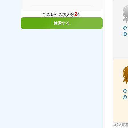
2
この条件の求人数
件
検索する
※求人応