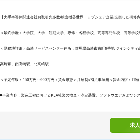
【大手半導体関連会社お取引先多数/検査機器世界トップシェア企業/充実した研修内
＜最終学歴＞大学院、大学、短期大学、専修・各種学校、高等専門学校、高等学校
＜勤務地詳細＞高崎サービスセンター住所：群馬県高崎市東町9番地 ツインシティ高崎 
高崎駅、南高崎駅、北高崎駅
＜予定年収＞450万円～600万円＜賃金形態＞月給制※補足事項無＜賃金内訳＞月額（基本給
■事業内容：製造工程におけるKLA社製の検査・測定装置、ソフトウエアおよびシス
求人