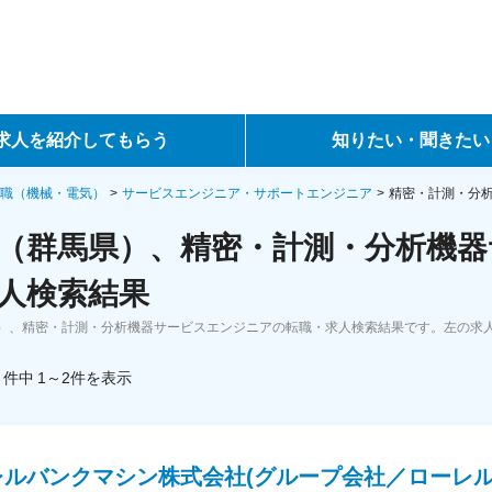
求人を紹介してもらう
知りたい・聞きたい
ントサービス
転職ノウハウ
職（機械・電気）
サービスエンジニア・サポートエンジニア
精密・計測・分
（群馬県）、精密・計測・分析機器
サービス
データで見る転職
人検索結果
ーエージェントサービス
コラム・インタビュー
）、精密・計測・分析機器サービスエンジニアの転職・求人検索結果です。左の求
転職Q&A
件中
1～2
件
を表示
レルバンクマシン株式会社(グループ会社／ローレ