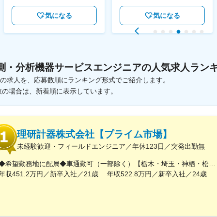
気になる
気になる
測・分析機器サービスエンジニアの人気求人ラン
載中の求人を、応募数順にランキング形式でご紹介します。
数の場合は、新着順に表示しています。
理研計器株式会社【プライム市場】
未経験歓迎・フィールドエンジニア／年休123日／突発出勤無
◆希望勤務地に配属◆車通勤可（一部除く）【栃木・埼玉・神栖・松本・新潟・金沢・富山・名古屋・四日市・滋賀・尼崎・東広島・大分・鳥栖】 ◎栃木SS：栃木県宇都宮市氷室町2772-5 ◎埼玉SS：埼玉県鴻巣市宮地4-3-5 ◎鹿島SS：茨城県神栖市知手中央6-11-2 ◎松本SS：長野県松本市笹賀8015 ◎新潟SS：新潟県新潟市中央区鐙1-16-20◎金沢SS：石川県金沢市新保本4-65-17 ◎富山SS：富山県富山市萩原42-1 ◎名古屋SS：愛知県名古屋市南区立脇町2-15 ※マイカー通勤不可 ◎四日市SS：三重県四日市市西阿倉川1415-10 ◎京滋SS：滋賀県栗東市安養寺3丁目2-22◎尼崎SS：兵庫県尼崎市長洲中通1-12-56 ※マイカー通勤不可◎東広島SS：広島県東広島市西条町下見417-3 ◎大分SS：大分県大分市三佐1-1-34 ◎鳥栖SS：佐賀県鳥栖市鎗田町407-1 ※受動喫煙対策有
年収451.2万円／新卒入社／21歳 年収522.8万円／新卒入社／24歳