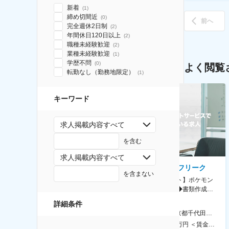
新着
(
1
)
締め切間近
(
0
)
前へ
完全週休2日制
(
2
)
年間休日120日以上
(
2
)
職種未経験歓迎
(
2
)
業種未経験歓迎
(
1
)
学歴不問
(
0
)
よく閲覧
転勤なし（勤務地限定）
(
1
)
キーワード
求人掲載内容すべて
を含む
求人掲載内容すべて
AGC株式会社
株式会社ゲームフリーク
を含まない
【横浜※一般職/転勤なし】庶
【庶務アシスタント】ポケモン
務・事務担当～開発部材の発注
シリーズ開発企業◆書類作成・
やDXに向けたシステム利用等～
データ入力など◆年休126日・
詳細条件
食事補助あり◎
AGC横浜テクニカルセンター 住所：神奈川県横浜市鶴見区末広町1-1 勤務地最寄駅：JR線／弁天橋駅 受動喫煙対策：敷地内喫煙可能場所あり 変更の範囲：無
本社 住所：東京都千代田区神田錦町2-2-1 KANDASQUARE 受動喫煙対策：屋内全面禁煙 変更の範囲：会社の定める事業所
400万円～550万円 ＜賃金形態＞ 月給制 固定給＋業績給 ＜賃金内訳＞ 月額（基本給）：230,000円～280,000円 ＜月給＞ 230,000円～280,000円 ＜昇給有無＞ 有 ＜残業手当＞ 有 ＜給与補足＞ ※上記はあくまで最低保証額です。実際にはこれまでの経験やスキルを考慮の上、決定します。 年収には残業代は含めておりません。 ■昇給：年1回 ■賞与：年2回 賃金はあくまでも目安の金額であり、選考を通じて上下する可能性があります。 月給(月額)は固定手当を含めた表記です。
350万円～500万円 ＜賃金形態＞ 月給制 ＜賃金内訳＞ 月額（基本給）：215,000円～307,000円 固定残業手当/月：76,700円～110,000円（固定残業時間45時間0分/月） 超過した時間外労働の残業手当は追加支給 ＜月給＞ 291,700円～417,000円（一律手当を含む） ＜昇給有無＞ 有 ＜残業手当＞ 有 ＜給与補足＞ ※経験・能力を考慮の上、年齢に関わりなく当社規定により優遇します。 賃金はあくまでも目安の金額であり、選考を通じて上下する可能性があります。 月給(月額)は固定手当を含めた表記です。