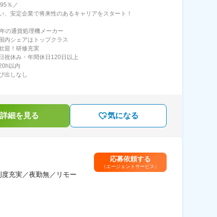
95％／
い、安定企業で将来性のあるキャリアをスタート！
0年の通貨処理機メーカー
国内シェアはトップクラス
歓迎！研修充実
日祝休み・年間休日120日以上
20h以内
び出しなし
詳細を見る
気になる
応募依頼する
（エージェントサービス）
制度充実／夜勤無／リモー