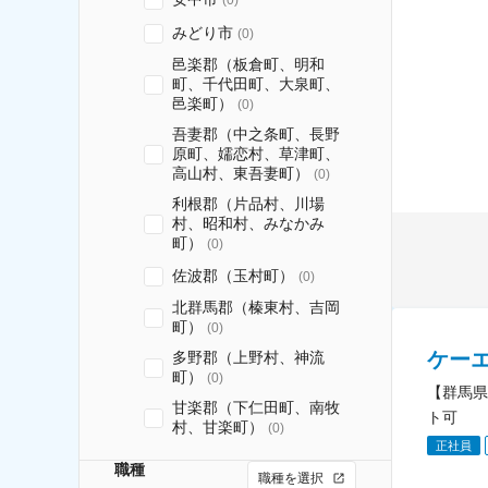
みどり市
(
0
)
邑楽郡（板倉町、明和
町、千代田町、大泉町、
邑楽町）
(
0
)
吾妻郡（中之条町、長野
原町、嬬恋村、草津町、
高山村、東吾妻町）
(
0
)
利根郡（片品村、川場
村、昭和村、みなかみ
町）
(
0
)
佐波郡（玉村町）
(
0
)
北群馬郡（榛東村、吉岡
町）
(
0
)
ケー
多野郡（上野村、神流
町）
(
0
)
【群馬県
甘楽郡（下仁田町、南牧
ト可
村、甘楽町）
(
0
)
正社員
職種
職種を選択