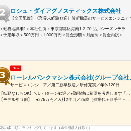
ロシュ・ダイアグノスティックス株式会社
【全国配置】《業界未経験歓迎》診断機器のサービスエンジニア＊
＜勤務地詳細1＞本社住所：東京都港区港南1-2-70 品川シーズンテラス勤務地最寄駅：JR各線／品川駅受動喫煙対策：屋内全面禁煙＜勤務地詳細2＞全国（エリア確約不可）住所：全国いずれかの配属となります。 受動喫煙対策：敷地内喫煙可能場所あり変更の範囲：会社の定める事業所（リモートワーク含む）
＜予定年収＞500万円～1,000万円＜賃金形態＞月給制＜賃金内訳＞月額（基本給）：300,000円～500,000円固定残業手当/月：51,936円～70,000円（固定残業時間20時間0分/月）超過した時間外労働の残業手当は追加支給＜月給＞351,936円～570,000円（一律手当を含む）＜昇給有無＞有＜残業手当＞有＜給与補足＞※今までのご経験に応じ、決定します。賃金はあくまでも目安の金額であり、選考を通じて上下する可能性があります。月給(月額)は固定手当を含めた表記です。
New
ローレルバンクマシン株式会社(グループ会社
サービスエンジニア／第二新卒歓迎／研修充実／年休120日
【転勤なしもOK】＼U・Iターン歓迎／※勤務地は希望を考慮します「転居を伴う転勤あり（全国）」または「転勤なし（地域限定）」からお選びいただけます。★：積極採用拠点 【北海道エリア】・北海道札幌市【東北エリア】・宮城県仙台市・秋田県秋田市【北関東エリア 】 ★埼玉県さいたま市 【南関東エリア】 ★東京都港区 ★神奈川県横浜市 【北信越エリア】 ★新潟県新潟市・長岡市・石川県金沢市★長野県長野市・松本市【東海エリア】 ★愛知県名古屋市【近畿エリア】 ★滋賀県野洲市★兵庫県神戸市・大阪府大阪市 【中四国エリア】 ・広島県広島市【九州エリア】★福岡県福岡市 ★長崎県長崎市・佐賀県三養基郡・熊本県熊本市・鹿児島県鹿児島市※転勤あり（全国）を選択されても、範囲はキャリア形成などを目的とした同エリア内の異動が多いです※転勤なし（地域限定）の場合、転居を伴わない勤務先変更は発生します※マイカー通勤可（規定有／要申請）※受動喫煙対策（屋内全面禁煙）
【モデル年収例】 ●375万円／入社2年目／25歳（残業代＋諸手当＋賞与含む）
募数の多い順にランキングしています（非公開求人は除く）。