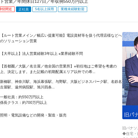
ト営業／年間休日127日／年収例550万円以上
締切間近
5名以上採用
業種未経験歓迎
正社員
【ルート営業メイン／幅広い提案可能】電設資材等を扱う代理店様などへ
のソリューション営業
【大卒以上】法人営業経験3年以上 ※業界経験不問
【首都圏／大阪／名古屋／他全国の営業所】※初任地はご希望を考慮の
上、決定します。また記載の初期配属エリア以外での希...
新橋駅、神奈川駅、海浜幕張駅、与野駅、大阪ビジネスパーク駅、名鉄名
古屋駅、遠州病院駅、旭川四条...
一般社員：約550万円以上
係長クラス：約700万円以上
照明・電気設備などの開発・製造・販売
旧パナソ
◆住宅・