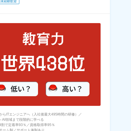
種未経験歓迎
からITエンジニアへ（入社後最大495時間の研修）／
礎～AI領域まで段階的に学べる
9割で定着率93％／資格取得率95％
チーム制／サポート体制あり