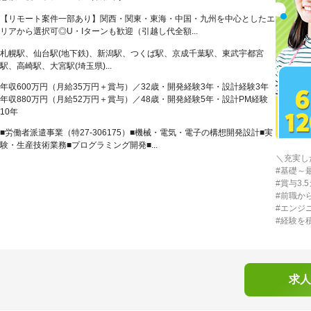
【リモート案件一部あり】関西・関東・東海・中国・九州を中心としたエ
リアから選択可◎U・Iターンも歓迎（引越し代全額...
札幌駅、仙台駅(地下鉄)、新潟駅、つくば駅、京成千葉駅、東武宇都宮
駅、高崎駅、大宮駅(埼玉県)...
年収600万円（月給35万円＋賞与）／32歳・開発経験3年・設計経験3年
年収880万円（月給52万円＋賞与）／48歳・開発経験5年・設計PM経験
10年
■労働者派遣事業（特27-306175）■機械・電気・電子の構想開発設計■実
験・生産技術業務■プログラミング開発■...
＼充実し
#基礎～
#賞与3.
#前職か
#エンジ
#経験を
求人