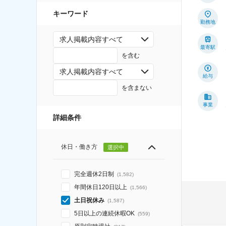
キーワード
勤務地
求人掲載内容すべて
最寄駅
を含む
求人掲載内容すべて
給与
を含まない
事業
詳細条件
休日・働き方
選択中
完全週休2日制
(
1,582
)
年間休日120日以上
(
1,566
)
土日祝休み
(
1,587
)
5日以上の連続休暇OK
(
559
)