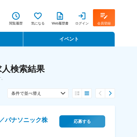
閲覧履歴
気になる
Web履歴書
ログイン
会員登録
イベント
転職イベント・転職セミナー
求人検索結果
転職フェア
す。
転職セミナー動画
条件で並べ替え
／パナソニック株
応募する