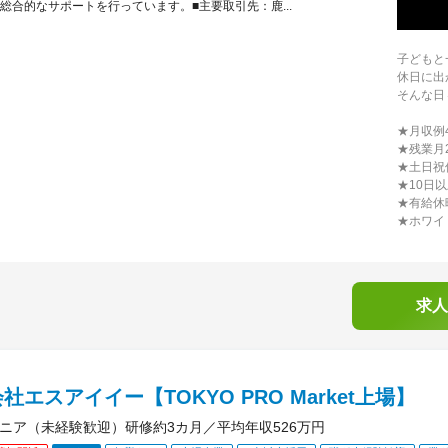
総合的なサポートを行っています。■主要取引先：鹿...
子どもと
休日に出
そんな日
★月収例
★残業月
★土日祝
★10日
★有給休
★ホワイ
求人
社エスアイイー【TOKYO PRO Market上場】
ジニア（未経験歓迎）研修約3カ月／平均年収526万円