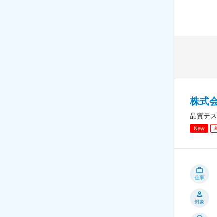
株式
品質テス
New
仕事
対象