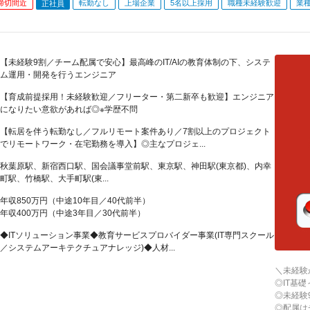
締切間近
転勤なし
上場企業
5名以上採用
職種未経験歓迎
業
正社員
【未経験9割／チーム配属で安心】最高峰のIT/AIの教育体制の下、システ
ム運用・開発を行うエンジニア
【育成前提採用！未経験歓迎／フリーター・第二新卒も歓迎】エンジニア
になりたい意欲があれば◎※学歴不問
【転居を伴う転勤なし／フルリモート案件あり／7割以上のプロジェクト
でリモートワーク・在宅勤務を導入】◎主なプロジェ...
秋葉原駅、新宿西口駅、国会議事堂前駅、東京駅、神田駅(東京都)、内幸
町駅、竹橋駅、大手町駅(東...
年収850万円（中途10年目／40代前半）
年収400万円（中途3年目／30代前半）
◆ITソリューション事業◆教育サービスプロバイダー事業(IT専門スクール
／システムアーキテクチュアナレッジ)◆人材...
＼未経験
◎IT基
◎未経験
◎配属は