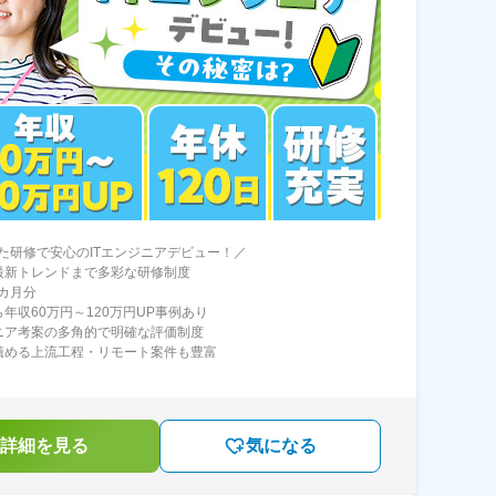
た研修で安心のITエンジニアデビュー！／
最新トレンドまで多彩な研修制度
5カ月分
ら年収60万円～120万円UP事例あり
ニア考案の多角的で明確な評価制度
積める上流工程・リモート案件も豊富
詳細を見る
気になる