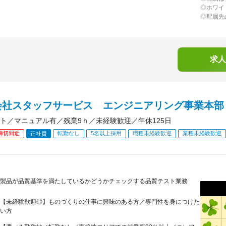
◎ホワイ
◎配属先
求人
会社スタッフサービス エンジニアリング事業本部
ト／マニュアル有／残業9ｈ／未経験歓迎／年休125日
締切間近
転勤なし
5名以上採用
職種未経験歓迎
業種未経験歓迎
正社員
製品が品質基準を満たしているかどうかチェックする品質テスト業務
【未経験歓迎◎】ものづくりの仕事に興味のある方／専門性を身につけた
い方