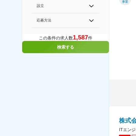
事業
設立
応募方法
1,587
この条件の求人数
件
検索する
株式会
ITエン