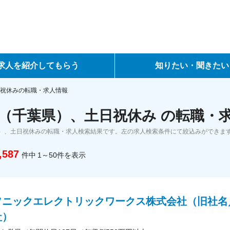
求人を紹介してもらう
知りたい・聞きたい
ントサービス
転職ノウハウ
祝休みの転職・求人情報
（千葉県）、土日祝休み の転職・
サービス
データで見る転職
）、土日祝休みの転職・求人検索結果です。左の求人検索条件にて絞込みができま
ーエージェントサービス
コラム・インタビュー
,587
件中
1～50
件
を表示
転職Q&A
ソニックエレクトリックワークス株式会社（旧社名
社）