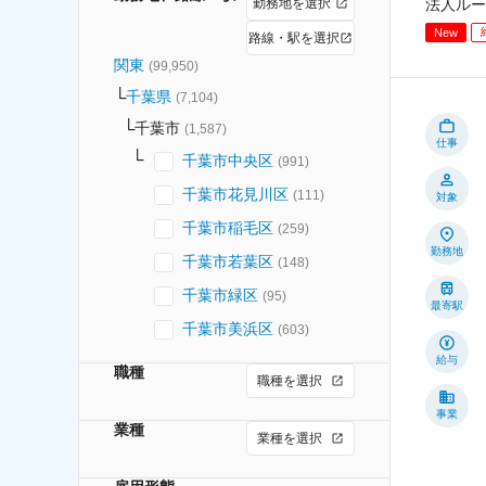
勤務地を選択
法人ルー
New
路線・駅を選択
関東
(
99,950
)
千葉県
(
7,104
)
千葉市
(
1,587
)
仕事
千葉市中央区
(
991
)
千葉市花見川区
(
111
)
対象
千葉市稲毛区
(
259
)
勤務地
千葉市若葉区
(
148
)
千葉市緑区
(
95
)
最寄駅
千葉市美浜区
(
603
)
給与
職種
職種を選択
事業
業種
業種を選択