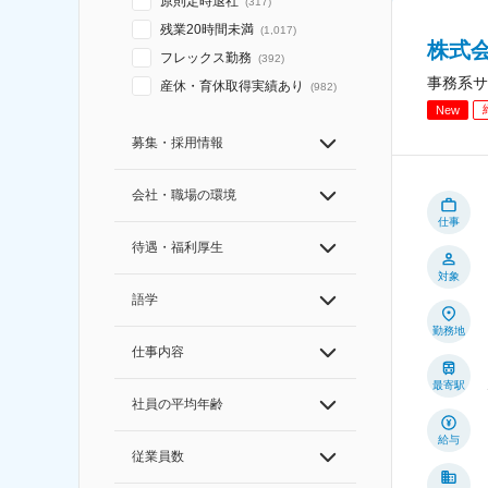
原則定時退社
(
317
)
残業20時間未満
(
1,017
)
株式
フレックス勤務
(
392
)
事務系サ
産休・育休取得実績あり
(
982
)
New
募集・採用情報
会社・職場の環境
仕事
待遇・福利厚生
対象
語学
勤務地
仕事内容
最寄駅
社員の平均年齢
給与
従業員数