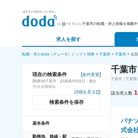
千葉市の転職・求人情報を掲載中
求人を探す
詳細条件から探す
エージェ
転職・求人doda（デューダ）トップ
関東
千葉県
千葉市
土日
千葉市
新着求人から探す
スカウト
[
]
現在の検索条件
条件変更
千葉市（千葉県
[勤務地]千葉市 [詳細条件](休日・働き
求人特集から探す
パートナ
方)土日祝休み
1
詳細を見る
該当求人数
検索条件を保存
パナ
基本条件
式会
勤務地、路線・駅