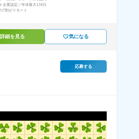
ト企業認定／年休最大134日
の7割がリモート
詳細を見る
気になる
応募する