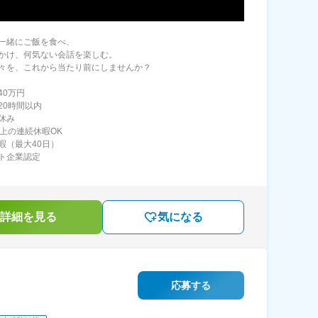
一緒にご飯を食べ、
かけ、何気ない会話を楽しむ。
々を、これから当たり前にしませんか？
40万円
20時間以内
休み
以上の連続休暇OK
暇（最大40日）
ト企業認定
詳細を見る
気になる
応募する