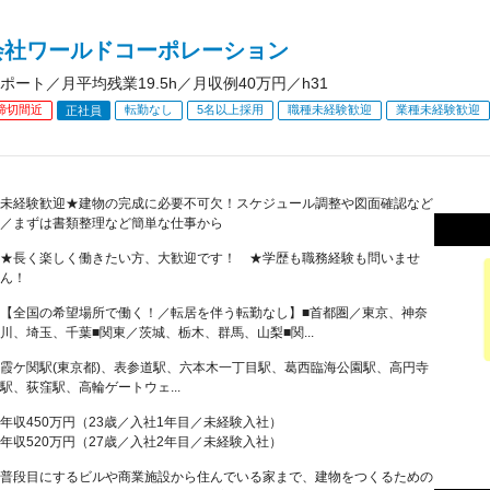
会社ワールドコーポレーション
ポート／月平均残業19.5h／月収例40万円／h31
締切間近
転勤なし
5名以上採用
職種未経験歓迎
業種未経験歓迎
正社員
未経験歓迎★建物の完成に必要不可欠！スケジュール調整や図面確認など
／まずは書類整理など簡単な仕事から
★長く楽しく働きたい方、大歓迎です！ ★学歴も職務経験も問いませ
ん！
【全国の希望場所で働く！／転居を伴う転勤なし】■首都圏／東京、神奈
川、埼玉、千葉■関東／茨城、栃木、群馬、山梨■関...
霞ケ関駅(東京都)、表参道駅、六本木一丁目駅、葛西臨海公園駅、高円寺
駅、荻窪駅、高輪ゲートウェ...
年収450万円（23歳／入社1年目／未経験入社）
年収520万円（27歳／入社2年目／未経験入社）
普段目にするビルや商業施設から住んでいる家まで、建物をつくるための