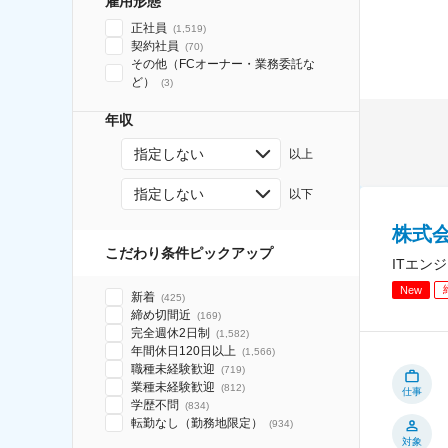
雇用形態
正社員
(
1,519
)
契約社員
(
70
)
その他（FCオーナー・業務委託な
ど）
(
3
)
年収
指定しない
以上
指定しない
以下
株式
こだわり条件ピックアップ
ITエン
New
新着
(
425
)
締め切間近
(
169
)
完全週休2日制
(
1,582
)
年間休日120日以上
(
1,566
)
職種未経験歓迎
(
719
)
業種未経験歓迎
(
812
)
仕事
学歴不問
(
834
)
転勤なし（勤務地限定）
(
934
)
対象