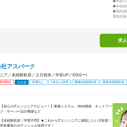
◆年休1
◆年収例
◆国内屈
電気設備
求人
会社アスパーク
ジニア／未経験歓迎／土日祝休／年収UP／E002ーI
締切間近
転勤なし
5名以上採用
職種未経験歓迎
業種未経験歓迎
正社員
【安心のITエンジニアデビュー！】業務システム・Web開発、ネットワー
ク・サーバー設計構築など
【未経験歓迎！学歴不問】★これからITエンジニアに挑戦したい方歓迎！
意欲重視のポテンシャル採用です！