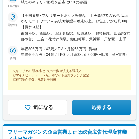
域でのキャリア形成を起点にPJTに参画
仕事内容
【全国募集×フルリモートあり／転勤なし】★希望者の80％以上
がリモートワークを実現★希望を考慮の上、お住まいから約1時間
勤務地
圏内を目安に配属【関東】■東京都（東京支社）千代田区、中央
【最寄り駅】
区、港区、新宿区、文京区、台東区、墨田区■神奈川県（横浜オフ
東銀座駅、亀島駅、西線６条駅、広瀬通駅、肥後橋駅、四条駅(京
ィス）横浜市、川崎市、相模原市【東海】■愛知県（名古屋オフィ
都市営)、三宮・花時計前駅、銀山町駅、天神駅、戸部駅、山手
ス）名古屋市、豊橋市、岡崎市、一宮市、瀬戸市【東北】■北海道
駅、三ツ沢下町駅、鈴木町駅、戸塚駅、港南中央駅、上溝駅、天
（札幌オフィス）札幌市、旭川市、函館市、釧路市、帯広市、北
年収806万円（43歳／PM／月給56万円+賞与)
神橋筋六丁目駅、長堀橋駅、花田口駅、西長堀駅、ＪＲ淡路駅、
見市■宮城県（仙台オフィス）仙台市、石巻市、塩竃市、気仙沼
年収609万円（34歳／LPG ／月給38万5,000円+地域手当+賞与)
昭和町駅(大阪府)、大須観音駅、中村公園駅、高岳駅、駅前駅、東
給与
市、白石市、名取市【関西】■大阪府（肥後橋オフィス）大阪市、
岡崎駅、尾張一宮駅、瀬戸市駅、大宮駅(埼玉県)、北浦和駅、川口
堺市、高槻市■京都府（京都オフィス）京都市、宇治市、亀岡市、
元郷駅、所沢駅、新越谷駅、草加駅、春日部駅、千葉寺駅、船橋
＼キャリアの“現在地”と“次の一歩”が見える環境／
舞鶴市、福知山市、城陽市■兵庫県（神戸オフィス）神戸市、姫路
駅、松戸駅、国府台駅、柏駅、流山おおたかの森駅、南公園駅、
◎マイナビ・アワード2冠／ホワイト企業プラチナ認定
市、尼崎市、西宮市、明石市、宝塚市【中国・九州】■広島県（広
摩耶駅、姫路駅、大物駅、西宮駅、明石駅、宝塚駅、西線９条旭
◎在宅案件多数／残業月平均6h
島オフィス）広島市、呉市、福山市、東広島市、廿日市、尾道市■
山公園通駅、篠路駅、旭川駅、函館駅、釧路駅、帯広駅、北見
福岡県（福岡オフィス）福岡市、北九州市、久留米市、飯塚市、
★手厚いフォロー
駅、赤坂駅(福岡県)、東比恵駅、旦過駅、西鉄久留米駅、新飯塚
月1回の面談で現状整理
大牟田市、筑紫野市※上記は一例です受動喫煙対策：屋内原則禁煙
駅、大牟田駅、西鉄二日市駅、水戸駅、日立駅、古河駅、石岡
市場価値と求められるスキルを可視化
駅、結城駅、入地駅、二条城前駅、清水五条駅、宇治駅(奈良線)、
次の一歩が見えるロードマップを支援
亀岡駅、西舞鶴駅、福知山駅、城陽駅、日赤病院前駅、広大附属
気になる
応募する
学校前駅、呉駅、福山駅、西条駅(広島県)、山陽女学園前駅、陸前
落合駅、長町南駅、石巻駅、本塩釜駅、不動の沢駅、杜せきのし
た駅、銀座駅、みなとみらい駅、名古屋駅、西１５丁目駅、あお
ば通駅、渡辺橋駅、烏丸駅、神戸三宮駅(阪神)、胡町駅、西鉄福岡
フリーマガジンの企画営業または総合広告代理店営業
駅、平沼橋駅、中崎町駅、松屋町駅、妙国寺前駅、西大橋駅、文
／土日祝休