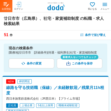
会員登録
ログイン
気になる
メニュー
廿日市市（広島県）、社宅・家賃補助制度
の転職・求人
検索結果
51
条件で並び替え
件
現在の検索条件
[勤務地]廿日市市 [詳細条件](待遇・福利厚生)社宅・家賃補助制度
新着求人をいつでもチェック
条件の変更
この条件を保存
締切間近
NEW
線路を守る技術職（保線）／未経験歓迎／残業月11h程
度
西日本旅客鉄道株式会社（JR西日本）【プライム市場】
正社員
上場企業
5名以上採用
職種未経験歓迎