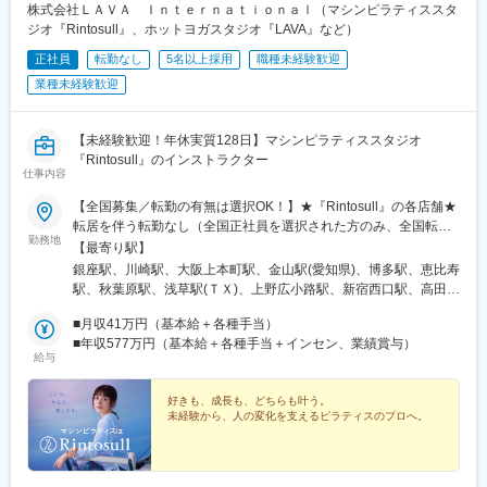
株式会社ＬＡＶＡ Ｉｎｔｅｒｎａｔｉｏｎａｌ（マシンピラティススタ
ジオ『Rintosull』、ホットヨガスタジオ『LAVA』など）
正社員
転勤なし
5名以上採用
職種未経験歓迎
業種未経験歓迎
【未経験歓迎！年休実質128日】マシンピラティススタジオ
『Rintosull』のインストラクター
仕事内容
【全国募集／転勤の有無は選択OK！】★『Rintosull』の各店舗★
転居を伴う転勤なし（全国正社員を選択された方のみ、全国転勤
勤務地
の可能性あり）＼新店続々！今期は60店舗以上オープン予定／■
【最寄り駅】
関東東京／神奈川／千葉／埼玉／茨城／群馬■関西大阪／京都／兵
銀座駅、川崎駅、大阪上本町駅、金山駅(愛知県)、博多駅、恵比寿
庫／滋賀／奈良#首都圏、関西 積極採用中！■その他【北海道・
駅、秋葉原駅、浅草駅(ＴＸ)、上野広小路駅、新宿西口駅、高田馬
東北】北海道／岩手／宮城／山形【中部】 新潟／石川／岐阜／長
場駅、初台駅、大井町駅、青物横丁駅、蒲田駅、千歳烏山駅、用
野／山梨／静岡／三重／愛知【中国】岡山／広島／香川／徳島／
■月収41万円（基本給＋各種手当）
賀駅、二子玉川駅、勝どき駅、本郷三丁目駅、新小岩駅、高円寺
高知【九州・沖縄】福岡／長崎／鹿児島／熊本／沖縄＼嬉しい
■年収577万円（基本給＋各種手当＋インセン、業績賞与）
駅、阿佐ケ谷駅、練馬駅、王子駅、赤羽駅、駒込駅、瑞江駅、西
給与
POINT！／1つでも気になったら応募ボタンをクリック◎＃月収
葛西駅、とうきょうスカイツリー駅、町田駅、国分寺駅、八王子
41万円可／住宅手当：月最大5万円＃日曜定休／年休実質128日～
駅、吉祥寺駅、府中駅(東京都)、調布駅、国立駅、田無駅、成増
／土曜早上がり／5連休取得率90％超＃ノルマなし・残業月2h以
好きも、成長も、どちらも叶う。
駅、上大岡駅、港南台駅、日吉駅(神奈川県)、金沢八景駅(京急
未経験から、人の変化を支えるピラティスのプロへ。
下◎＃未経験スタート94％！2カ月の“スクール級”研修あり＃社割
線)、青葉台駅、戸塚駅、東戸塚駅、たまプラーザ駅、鴨居駅、鶴
＆レッスンでボディメイクも楽しめる♪＃国際資格取得・短期海外
見駅、杉田駅(神奈川県)、横須賀中央駅、大船駅、神奈川駅、辻堂
勤務など成長も全力サポート＃早期キャリアアップのチャンスも
駅、小田急相模原駅、本厚木駅、大和駅(神奈川県)、中央林間駅、
豊富！
平塚駅、武蔵浦和駅、南越谷駅、南羽生駅、小手指駅、草加駅、