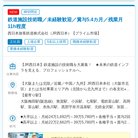
駅、西高屋駅、広島駅、宮島口駅、可部駅、徳山駅、岩国駅、柳
井駅、周防下郷駅、津和野駅、宇部新川駅、新下関駅、岡山駅、
締切間近
NEW
新山口駅、博多駅、鳥取駅、倉吉駅、大田市駅、浜田駅、三次
鉄道施設技術職／未経験歓迎／賞与5.4カ月／残業月
駅、土橋駅(愛知県)、新神戸駅、新倉敷駅、西条駅(広島県)、清流
新岩国駅、小倉駅(福岡県)、博多南駅、福井駅、東寺駅、高槻駅、
11h程度
東向日駅、千里丘駅、玉川駅(大阪府)、中津駅(地下鉄)、川西能勢
西日本旅客鉄道株式会社（JR西日本）【プライム市場】
口駅、大阪城公園駅、鳳駅、長滝駅、新王寺駅、大和高田駅、大
正社員
上場企業
5名以上採用
職種未経験歓迎
開駅、芦屋川駅、山陽姫路駅、田中口駅、神戸駅(兵庫県)、倉敷市
駅、山頂駅(千光寺山)、電鉄出雲市駅、猿猴橋町駅、広電宮島口
業種未経験歓迎
駅、河戸帆待川駅、岡山駅前駅、新岩国駅、平和通駅、末広町駅
(富山県)、福井駅(福井県)、野田阪神駅、雲雀丘花屋敷駅、天王寺
駅前駅、信貴山下駅、芦屋駅(阪神線)、西元町駅、西川緑道公園駅
【JR西日本】鉄道施設の技術職を大募集！ ★未来の鉄道インフ
ラを支える、プロフェッショナルへ。
仕事内容
【大阪または北陸／近畿／中国／九州】JR西日本本社（大阪市北
区）または当社事業エリア内（北陸から北九州まで）の各支社※可
勤務地
能な限り希望に沿って配属します※I・Uターン歓迎※受動喫煙対
【最寄り駅】
策：敷地内喫煙可能場所あり■北陸新潟県（糸魚川）富山県（富
大阪梅田駅(阪急線)、敦賀駅、小浜駅、七尾駅、電鉄富山駅、高岡
山、高岡）石川県（金沢、七尾、羽咋、白山、加賀）福井県（福
駅、富山駅、糸魚川駅、黒部宇奈月温泉駅、北鉄金沢駅、加賀笠
井、敦賀、小浜）■近畿三重県（伊賀）滋賀県（大津、草津）京都
間駅、加賀温泉駅、足羽山公園口駅、越前たけふ駅、金沢駅、草
府（京都、福知山）大阪府（大阪、高槻、堺）兵庫県（神戸、明
■大卒以上：月給24万1,692円～39万5,780円＋各種手当＋賞与2回
津駅(滋賀県)、米原駅、近江八幡駅、貴生川駅、堅田駅、近江今津
石、姫路、加古川、豊岡、神崎郡神河町、丹波篠山）奈良県（奈
■高卒以上：月給22万2,662円～39万5,780円＋各種手当＋賞与2回
駅、近江塩津駅、京都駅、東野駅(京都府)、新田駅(京都府)、亀岡
給与
良、北葛城郡）和歌山県（和歌山、田辺）■中国岡山県（岡山、和
※上記は2026年度新卒支払額（京阪神地区）です。勤務地・学歴
駅、高槻市駅、向日町駅、摂津市駅、野田駅(大阪環状線)、中津駅
気郡和気町、笠岡、新見、総社、倉敷、津山）鳥取県（米子、鳥
で異なります※京阪神地区以外の勤務地の場合は、月給（大卒以
(大阪府・阪急線)、西中島南方駅、尼崎駅(東海道本線)、川西池田