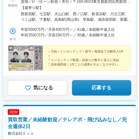
直帰／U・Iターン歓迎＜本社＞〒160-0023東京都新宿区西新宿五
駅、南宮崎駅、日向住吉駅、油津駅、南仙台駅、多賀城駅、トロ
勤務地
丁目1番1号 住友不動産新宿ファーストタワー3階※転居を伴う転
【最寄り駅】
ッコ嵯峨駅、嵐山駅(京福線)、阿蘇駅、水前寺公園駅、長野原草津
勤はありません。■その他勤務地・都内23区、関東のプロジェク
西新宿駅、七宝駅、犬山口駅、西ノ口駅、新居浜駅、川之江駅、
口駅、新前橋駅、三原駅、宮島口駅、尾道駅、宇多津駅、坂出
ト先やご希望の全国
つくば駅、下妻駅、高島駅(岡山県)、早島駅、浦添前田駅、那覇空
駅、多度津駅、高知橋駅、須崎駅、後免駅、新鳥栖駅、伊万里
港駅(鉄道)、石鳥谷駅、矢幅駅、脇ノ沢駅、鵜沼宿駅、土岐市駅、
駅、武雄温泉駅、浦和駅、熊谷駅、志茂駅、宇治山田駅、播磨
年収5000万円／月収400万円～／41歳／未経験中途入社
くりこま高原駅、長町一丁目駅、宇治駅(奈良線)、久津川駅、山城
駅、面白山高原駅、伊勢中川駅、かみのやま温泉駅、新庄駅、新
年収3500万円／月収290万円～／30歳／未経験中途入社
青谷駅、天ケ瀬駅、有佐駅、吉井駅(群馬県)、前橋大島駅、広駅、
下関駅、清流新岩国駅、新山口駅、富士急ハイランド駅、石和温
給与
廿日市駅、高瀬駅(香川県)、滝の茶屋駅、あき総合病院前駅、山田
泉駅、小淵沢駅、守山駅、彦根駅、米原駅、川内駅(鹿児島県)、指
西町駅、具同駅、浜崎駅、朝霞台駅、東岩槻駅、大野原駅、亀山
宿駅、鹿児島中央駅前駅、森岳駅、角館駅、東能代駅、燕三条
＜月給＋インセンティブ＋賞与＋報奨金で大幅収入UP
駅(三重県)、三瀬谷駅、南鳥海駅、鶴岡駅、赤湯駅、奈古駅、日野
駅、村上駅(新潟県)、ガーラ湯沢駅、新横浜駅、大船駅、小田原
＞
駅(滋賀県)、堅田駅、近江長岡駅、十文字駅、扇田駅、三ツ境駅、
駅、鰺ケ沢駅、新青森駅、本八戸駅、三島駅、沼津駅、熱海駅、
▽インセンティブ制度／頑張りが数字と収入に直結
鴨宮駅、三沢駅(青森県)、板柳駅、磐田駅、美川駅、野々市駅(Ｉ
▽高単価商材／1件ごとの成果が大きくなりやすい
加賀温泉駅、東金沢駅、小松駅、賀来駅、由布院駅、南風崎駅、
▽ノウハウを共有／トップ営業が培ったスキルを共有
Ｒいしかわ鉄道線)、九重駅、滑河駅、大網駅、北信太駅、寝屋川
長崎駅前駅、塩尻駅、松本駅、権堂駅、米子空港駅(鉄道)、境港
▽報奨金あり／最大100万円＋高級時計を進呈
公園駅、蛍池駅、津久見駅、松浦駅、石橋駅(長崎県)、上田駅、小
駅、米子駅、出雲市駅、出雲大社前駅、大津町駅、鴨島駅、二軒
作駅、和泉多摩川駅、井荻駅、阿波山川駅、石井駅(徳島県)、南小
屋駅、阿波大谷駅、東武ワールドスクウェア駅、日光駅、間藤
松島駅、ゆいの杜東駅、高久駅、五位堂駅、富雄駅、西加積駅、
気になる
応募する
駅、大和八木駅、大和西大寺駅、近鉄奈良駅、鐘釣駅、欅平駅、
東野尻駅、ハーモニーホール駅、遠賀川駅、行橋駅、糸島高校前
オークスカナルパークホテル富山前、芦原温泉駅、九頭竜湖駅、
駅、保原駅、会津若松駅、原ノ町駅、山陽網干駅、三木駅(神戸電
敦賀駅、太宰府駅、博多駅、門司港駅、泉駅(常磐線)、会津若松
鉄線)、南小樽駅、稲積公園駅、苫小牧駅、和歌山港駅、淀屋橋
駅、新白河駅、三ノ宮駅、西明石駅、小樽駅、新千歳空港駅(鉄
駅、大山駅(東京都)、モレラ岐阜駅、千歳駅(北海道)、卸町駅(宮城
道)、新函館北斗駅、貴志駅、白浜駅、和歌山市駅、海浜幕張駅、
NEW
県)、伏屋駅、吉塚駅、伊予三島駅、友部駅、花崎駅、偕楽園駅、
北参道駅、広瀬通駅、なにわ橋駅、さっぽろ駅、函館駅前駅、弘
買取営業／未経験歓迎／テレアポ・飛び込みなし／完
守谷駅、ゆめみ野駅、北春日部駅、上星川駅、善行駅、三崎口
前東高前駅、曽根田駅、工機前駅、足利市駅、中央前橋駅、西桐
駅、内宿駅、柏の葉キャンパス駅、岩瀬駅、古河駅、鶴瀬駅、東
全週休2日
生駅、本川越駅、京成千葉駅、船橋駅、市川駅、京王八王子駅、
武動物公園駅、上板橋駅、本厚木駅、亀戸水神駅、東千葉駅、高
布田駅、半蔵門駅、日本橋駅(東京都)、溜池山王駅、新宿御苑前
株式会社Ｅｖｏ
田駅(神奈川県)、向ケ丘遊園駅、北山田駅(神奈川県)、西武柳沢
駅、新高島駅、京急川崎駅、逸見駅、北鉄金沢駅、福井駅(福井