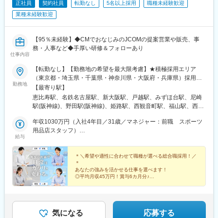
正社員
契約社員
転勤なし
5名以上採用
職種未経験歓迎
駅(岡山県)、倉敷駅、梅林駅(広島県)、大野浦駅、安芸中野駅、札
幌駅、仙台駅、京成上野駅、新御徒町駅、北朝霞駅、王子駅前
業種未経験歓迎
駅、新三河島駅、東十条駅、新宿三丁目駅、新宿駅(東京メトロ)、
大久保駅(東京都)、成増駅、外苑前駅、代官山駅、井の頭公園駅、
【95％未経験】◆CMでおなじみのJCOMの提案営業や販売、事
西早稲田駅、立川北駅、八幡山駅、布田駅、新百合ケ丘駅、京王
務・人事など◆手厚い研修＆フォローあり
八王子駅、新丸子駅、京急川崎駅、武蔵溝ノ口駅、平沼橋駅、江
仕事内容
ノ島駅、京急大津駅、緑町駅、東日本橋駅、鎌ケ谷大仏駅、葭川
公園駅、ユーカリが丘駅、大森海岸駅、京急蒲田駅、奥沢駅、蓮
【転勤なし】【勤務地の希望を最大限考慮】★積極採用エリア
沼駅、浜松町駅、高輪ゲートウェイ駅、大崎広小路駅、汐留駅、
（東京都・埼玉県・千葉県・神奈川県・大阪府・兵庫県）採用者
六本木一丁目駅、霞ケ関駅(東京都)、東京テレポート駅、日比谷
勤務地
は入社祝い金10万円支給！管理職採用は入社祝い金20万円をご用
【最寄り駅】
駅、銀座駅、溜池山王駅、新御茶ノ水駅、人形町駅、岩本町駅、
意！【Ｕ・Ｉターンも歓迎】＼引越し支援制度もあり、引っ越し
恵比寿駅、名鉄名古屋駅、新大阪駅、戸越駅、みずほ台駅、尼崎
末広町駅(東京都)、日本橋駅(東京都)、谷在家駅、膳所駅、九条駅
予定の方も応募大歓迎！／★積極採用エリア★【東京都】【埼玉
駅(阪神線)、野田駅(阪神線)、姫路駅、西観音町駅、福山駅、西川
(京都府)、四条駅(京都市営)、西院駅(京福線)、宮之阪駅、緑橋
県】【千葉県】【神奈川県】【大阪府】【兵庫県】【埼玉県】さ
口駅、籠原駅、新越谷駅、さいたま新都心駅、久喜駅、北浦和
駅、谷町四丁目駅、守口市駅、天満駅、清水駅(大阪府)、梅田駅
いたま、川口、越谷、春日部、所沢、久喜、熊谷、深谷【東京
年収1030万円（入社4年目／31歳／マネジャー：前職 スポーツ
駅、草加駅、航空公園駅、土浦駅、本八幡駅(総武線)、木更津駅、
(地下鉄)、西大橋駅、淀屋橋駅、大阪ビジネスパーク駅、富田林西
都】恵比寿、品川、港、新宿、台東、墨田、江東、目黒、大田、
用品店スタッフ）
市役所前駅(千葉県)、幸谷駅、新柏駅、大神宮下駅、綾瀬駅、志村
口駅、河内小阪駅、谷町九丁目駅、松屋町駅、岸里駅、長居駅(地
給与
世田谷、渋谷、杉並、豊島、北区、板橋、練馬、足立、葛飾、江
年収967万円（入社3年半／29歳／リーダー：前職 飲食店店長）
三丁目駅、葛西駅、蓮沼駅、永福町駅、東向島駅、経堂駅、桜台
下鉄)、ドーム前駅、駒ケ林駅、岩村田駅、車道駅、上前津駅、守
戸川、八王子、立川、武蔵野、府中、調布、町田、小金井他【千
駅(東京都)、東新宿駅、立飛駅、柴崎駅、東小金井駅、花小金井
恒駅、平和通駅、箱崎宮前駅、中洲川端駅、奥武山公園駅、西川
葉県】千葉、松戸、市川、浦安、木更津、船橋、柏【神奈川県】
＊＼希望や適性に合わせて職種が選べる総合職採用！／
駅、京王八王子駅、三鷹駅、大和駅(神奈川県)、矢部駅、辻堂駅、
緑道公園駅、琴似駅(札幌市営)、宝町駅(東京都)、四ツ橋駅、高松
＊
横浜、鶴見、保土ケ谷、馬車道、溝の口、藤沢、茅ヶ崎、辻堂、
小田原駅、新百合ケ丘駅、上大岡駅、堀ノ内駅、馬車道駅、なか
あなたの強みを活かせる仕事を選べます！
築港駅、別院前駅、安東駅、仙台駅(地下鉄)、栄町駅(東京都)、西
大船、逗子、小田原、横須賀、大和、相模原【愛知県】名古屋
もず駅、天満橋駅、寺田町駅、八尾南駅、千里中央駅(北大阪急
◎平均月収45万円！賞与6カ月分♪
日暮里駅(舎人ライナー)、新宿西口駅、西武新宿駅、乃木坂駅、学
【大阪府】大阪市内、堺、泉佐野、高槻、茨木、摂津、豊中、箕
◎残業月平均10時間！
行)、古川橋駅、高槻駅、長田駅(大阪府)、豊川駅(大阪府)、りんく
習院下駅、立川南駅、向河原駅、高津駅(神奈川県)、高島町駅、湘
◎6年連続ホワイト企業認定！
面、枚方、寝屋川、守口、門真、東大阪【兵庫県】神戸、芦屋、
うタウン駅、京都駅、摂津本山駅、西代駅、清荒神駅、府中駅(広
◎入社祝い金10万円（規定あり）
南江の島駅、馬喰横山駅、京成千葉駅、公園駅、芝公園駅、北品
尼崎、宝塚【広島県】広島、福山、府中、廿日市市、尾道、東広
島県)、東広島駅、廿日市駅、広尾駅、国際センター駅、西中島南
◎定着率95％
川駅、内幸町駅、御成門駅、虎ノ門ヒルズ駅、台場駅、築地駅、
島市→広島エリアはマイカー通勤OK！
方駅、戸越銀座駅、野田阪神駅、手柄駅、観音町駅(広島県)、南越
気になる
応募する
赤坂見附駅、小川町駅(東京都)、淡路町駅、水天宮前駅、石場駅、