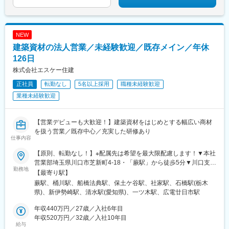
谷駅、与野駅、本八幡駅(都営線)、新松戸駅、志村坂上駅、蒲田
十条駅(京都府・近鉄線)、京都河原町駅、西大路三条駅、中崎町
駅、新桜台駅、新大久保駅、泉体育館駅、つつじケ丘駅、八王子
駅、大阪駅、阿波座駅、四天王寺前夕陽ケ丘駅、北天下茶屋駅、
駅、緑町駅、県立大学駅、関内駅、天王寺駅、千里中央駅(大阪モ
ドーム前千代崎駅、西代駅、今池駅(愛知県)、旦過駅、箱崎駅、西
ノレール)、高槻市駅、岡本駅(兵庫県)、新長田駅、鵜飼駅(広島
鉄福岡駅、銀座一丁目駅、大阪難波駅、高松駅(香川県)、横川一丁
NEW
県)、広電廿日市駅、近鉄名古屋駅、南方駅(大阪府)、山陽姫路
目駅
建築資材の法人営業／未経験歓迎／既存メイン／年休
駅、天満町駅、京成八幡駅、江古田駅、西早稲田駅、大阪阿部野
橋駅、山陽女学園前駅
126日
株式会社エスケー住建
正社員
転勤なし
5名以上採用
職種未経験歓迎
業種未経験歓迎
【営業デビューも大歓迎！】建築資材をはじめとする幅広い商材
を扱う営業／既存中心／充実した研修あり
仕事内容
【原則、転勤なし！】※配属先は希望を最大限配慮します！▼本社
営業部埼玉県川口市芝新町4-18・「蕨駅」から徒歩5分▼川口支店
勤務地
埼玉県川口市芝高木1丁目17番35号・「蕨駅」からバス8分▼桶川
【最寄り駅】
支店埼玉県桶川市寿2-9-14・「桶川駅」から徒歩7分▼千葉支店千
蕨駅、桶川駅、船橋法典駅、保土ケ谷駅、社家駅、石橋駅(栃木
葉県船橋市藤原3-34-21・「船橋法典駅」から徒歩15分▼横浜支
県)、新伊勢崎駅、清水駅(愛知県)、一ツ木駅、広電廿日市駅
店神奈川県横浜市保土ヶ谷区狩場町169-1・「保土ヶ谷駅」からバ
ス8分▼海老名支店神奈川県海老名市社家2丁目8番5号・「社家
年収440万円／27歳／入社6年目
駅」から徒歩10分▼北関東支店栃木県河内郡上三川町しらさぎ2-
年収520万円／32歳／入社10年目
給与
24-2・「石橋駅」から車10分▼群馬営業所群馬県伊勢崎市連取町