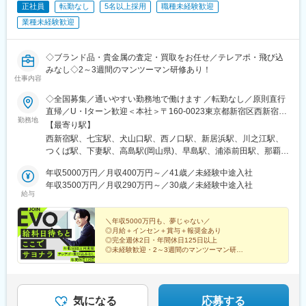
正社員
転勤なし
5名以上採用
職種未経験歓迎
駅、川和町駅、雀宮駅、岡本駅(栃木県)、木更津駅、北松戸駅、武
県)、名鉄岐阜駅、新浜松駅、新静岡駅、名古屋駅、新豊田駅、名
里駅、栗橋駅、樅山駅、湯河原駅、松戸駅、東富岡駅、新鹿沼
業種未経験歓迎
鉄一宮駅、新豊橋駅、岡崎公園前駅、上栄町駅、九条駅(京都府)、
駅、楡木駅、原木中山駅、東林間駅、東武宇都宮駅、秩父駅、小
大阪梅田駅(阪神線)、大小路駅、東花園駅、宮之阪駅、蛸地蔵駅、
竹向原駅、鶴間駅、西大島駅、新浦安駅、本蓮沼駅、相模原駅、
ハーバーランド駅、山陽姫路駅、さくら夙川駅、伊丹駅(阪急線)、
十条駅(東京都)、みどり台駅、東宿郷駅、江曽島駅、笠間駅、下館
◇ブランド品・貴金属の査定・買取をお任せ／テレアポ・飛び込
八木西口駅、生駒駅、香芝駅、田中口駅、岡山駅前駅、倉敷市
駅、新守谷駅、流山おおたかの森駅、南柏駅、明大前駅、塚原
みなし◇2～3週間のマンツーマン研修あり！
駅、眉山ロープウェイ山麓駅、高松築港駅、後免町駅(軌道線)、西
仕事内容
駅、瀬谷駅、北茅ケ崎駅、千葉ニュータウン中央駅、柏駅、西小
鉄福岡駅、熊本駅前駅、鹿児島駅前駅、東別院駅、大曽根駅、道
泉駅、公津の杜駅、八街駅、茂原駅、牛浜駅、藤沢駅、雑色駅、
後温泉駅、嵯峨嵐山駅、嵐電嵯峨駅、市立体育館前駅、広電宮島
◇全国募集／通いやすい勤務地で働けます ／転勤なし／原則直行
西立川駅、北八王子駅、三鷹駅、曳舟駅、西葛西駅、逗子駅、宮
口駅、高知駅前駅、後免中町駅、伊勢市駅、新岩国駅、高見橋
直帰／U・Iターン歓迎＜本社＞〒160-0023東京都新宿区西新宿五
崎台駅、並木北駅、古淵駅、矢板駅、北真岡駅、伊勢原駅、淵野
勤務地
駅、三島広小路駅、ハウステンボス駅、五島町駅、西松本駅、中
丁目1番1号 住友不動産新宿ファーストタワー3階※転居を伴う転
【最寄り駅】
辺駅、中野坂上駅、広電廿日市駅、安芸駅、土佐山田駅、大阪空
浜駅、電鉄出雲市駅、池谷駅、東武日光駅、インテック本社前
勤はありません。■その他勤務地・都内23区、関東のプロジェク
西新宿駅、七宝駅、犬山口駅、西ノ口駅、新居浜駅、川之江駅、
港駅(大阪モノレール)、狛江駅、芳賀台駅、学園前駅(奈良県)、上
駅、祇園駅(福岡県)、九州鉄道記念館駅、三宮駅(神戸市営)、三宮
ト先やご希望の全国
つくば駅、下妻駅、高島駅(岡山県)、早島駅、浦添前田駅、那覇空
保原駅、肥後橋駅、下板橋駅、登戸駅、東伏見駅、下総中山駅、
駅(神戸新交通)、南新宿駅、堺筋本町駅、北１２条駅、市役所前駅
港駅(鉄道)、石鳥谷駅、矢幅駅、脇ノ沢駅、鵜沼宿駅、土岐市駅、
南林間駅、志村坂上駅、駅東公園前駅、下高井戸駅、岩原駅、熊
(北海道)、仙台駅、栄町駅(千葉県)、京成船橋駅、四ツ谷駅、八丁
年収5000万円／月収400万円～／41歳／未経験中途入社
くりこま高原駅、長町一丁目駅、宇治駅(奈良線)、久津川駅、山城
川駅、逗子・葉山駅、宮前平駅、並木中央駅、西新宿五丁目駅、
堀駅(東京都)、赤坂見附駅、東新宿駅、高島町駅、汐入駅、富山駅
年収3500万円／月収290万円～／30歳／未経験中途入社
青谷駅、天ケ瀬駅、有佐駅、吉井駅(群馬県)、前橋大島駅、広駅、
山陽女学園前駅、球場前駅(高知県)、大江橋駅、宇都宮駅東口駅
給与
北駅、七ツ屋駅、福井城址大名町駅、第一通り駅、日吉町駅、名
廿日市駅、高瀬駅(香川県)、滝の茶屋駅、あき総合病院前駅、山田
鉄名古屋駅、西一宮駅、駅前駅、島ノ関駅、東寺駅、大阪駅、花
西町駅、具同駅、浜崎駅、朝霞台駅、東岩槻駅、大野原駅、亀山
田口駅、高速神戸駅、香櫨園駅、宝山寺駅、西川緑道公園駅、猿
＼年収5000万円も、夢じゃない／
駅(三重県)、三瀬谷駅、南鳥海駅、鶴岡駅、赤湯駅、奈古駅、日野
◎月給＋インセン＋賞与＋報奨金あり
猴橋町駅、後免東町駅、天神駅、二本木口駅、桜島桟橋通駅、南
駅(滋賀県)、堅田駅、近江長岡駅、十文字駅、扇田駅、三ツ境駅、
◎完全週休2日・年間休日125日以上
町駅、水前寺駅、後免西町駅、鹿児島中央駅
鴨宮駅、三沢駅(青森県)、板柳駅、磐田駅、美川駅、野々市駅(Ｉ
◎未経験歓迎・2～3週間のマンツーマン研修
◎直行直帰OK・残業は月平均10時間以下
Ｒいしかわ鉄道線)、九重駅、滑河駅、大網駅、北信太駅、寝屋川
◎テレアポ・飛び込みなし
公園駅、蛍池駅、津久見駅、松浦駅、石橋駅(長崎県)、上田駅、小
作駅、和泉多摩川駅、井荻駅、阿波山川駅、石井駅(徳島県)、南小
松島駅、ゆいの杜東駅、高久駅、五位堂駅、富雄駅、西加積駅、
気になる
応募する