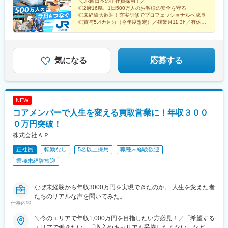
取）島根県（松江、浜田、出雲）広島県（広島、福山、三原）山
上）23万706円以上、月給（高卒以上）21万2,541円以上となりま
＼JR西日本の正社員採用！／
駅、天王寺駅、森ノ宮駅、京橋駅(大阪府)、四天王寺前夕陽ケ丘
◎2府16県、1日500万人のお客様の安全を守る
口県（山口、周南、下関）■九州福岡県（福岡)
す※上記基本給と別途、諸手当として扶養・職務・時間外・通勤手
駅、富木駅、日根野駅、王寺駅、木津駅(京都府)、津田駅、伊賀上
◎未経験大歓迎！充実研修でプロフェッショナルへ成長
当等を支給します……入社時年収例……大卒、月15時間相当の時
野駅、高田駅(奈良県)、兵庫駅、芦屋駅(東海道本線)、西明石駅、
◎賞与5.4カ月分（今年度想定）／残業月11.3h／有休取
間外労働手当、賞与5.3ヵ月分（2025年度）を含む・社会人経験 5
得平均年18.7日
姫路駅、加古川駅、西脇市駅、相生駅(兵庫県)、太市駅、和歌山
年：入社時年収 450万円程度～・社会人経験 10年：入社時年収
駅、箕島駅、紀伊駅、粉河駅、御坊駅、紀伊田辺駅、古座駅、福
※2027年2月入社予定
500万円程度～・社会人経験 15年：入社時年収 540万円程度～・
知山駅、綾部駅、篠山口駅、豊岡駅(兵庫県)、寺前駅、大阪阿部野
社会人経験 20年：入社時年収 590万円程度～・社会人経験 25
橋駅、ハーバーランド駅、瀬戸駅、和気駅、備前三門駅、津山
気になる
応募する
年：入社時年収 600万円程度～
駅、茶屋町駅、倉敷駅、総社駅、新見駅、福山駅、笠岡駅、尾道
駅、米子駅、根雨駅、出雲市駅、東松江駅(島根県)、三原駅、呉
駅、西高屋駅、広島駅、宮島口駅、可部駅、徳山駅、岩国駅、柳
井駅、周防下郷駅、津和野駅、宇部新川駅、新下関駅、岡山駅、
NEW
新山口駅、博多駅、鳥取駅、倉吉駅、大田市駅、浜田駅、三次
コアメンバーで人生を変える買取営業に！年収３００
駅、土橋駅(愛知県)、新神戸駅、新倉敷駅、西条駅(広島県)、清流
新岩国駅、小倉駅(福岡県)、博多南駅、福井駅、東寺駅、高槻駅、
０万円突破！
東向日駅、千里丘駅、玉川駅(大阪府)、中津駅(地下鉄)、川西能勢
株式会社ＡＰ
口駅、大阪城公園駅、鳳駅、長滝駅、新王寺駅、大和高田駅、大
正社員
転勤なし
5名以上採用
職種未経験歓迎
開駅、芦屋川駅、山陽姫路駅、田中口駅、神戸駅(兵庫県)、倉敷市
駅、山頂駅(千光寺山)、電鉄出雲市駅、猿猴橋町駅、広電宮島口
業種未経験歓迎
駅、河戸帆待川駅、岡山駅前駅、新岩国駅、平和通駅、末広町駅
(富山県)、福井駅(福井県)、野田阪神駅、雲雀丘花屋敷駅、天王寺
駅前駅、信貴山下駅、芦屋駅(阪神線)、西元町駅、西川緑道公園駅
なぜ未経験から年収3000万円を実現できたのか。 人生を変えた者
たちのリアルな声を聞いてみた。
仕事内容
＼今のエリアで年収1,000万円を目指したい方必見！／「希望する
エリアで働きたい」「収入やキャリアも妥協したくない」など、