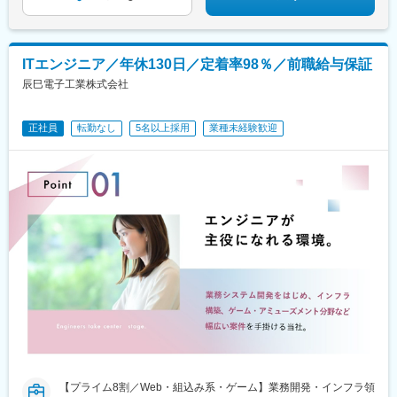
東野尻駅、ハーモニーホール駅、遠賀川駅、行橋駅、糸島高校前
駅、保原駅、会津若松駅、原ノ町駅、山陽網干駅、三木駅(神戸電
鉄線)、南小樽駅、稲積公園駅、苫小牧駅、和歌山港駅、淀屋橋
駅、大山駅(東京都)、モレラ岐阜駅、千歳駅(北海道)、卸町駅(宮城
ITエンジニア／年休130日／定着率98％／前職給与保証
県)、伏屋駅、吉塚駅、伊予三島駅、友部駅、花崎駅、偕楽園駅、
辰巳電子工業株式会社
守谷駅、ゆめみ野駅、北春日部駅、上星川駅、善行駅、三崎口
駅、内宿駅、柏の葉キャンパス駅、岩瀬駅、古河駅、鶴瀬駅、東
武動物公園駅、上板橋駅、本厚木駅、亀戸水神駅、東千葉駅、高
正社員
転勤なし
5名以上採用
業種未経験歓迎
田駅(神奈川県)、向ケ丘遊園駅、北山田駅(神奈川県)、西武柳沢
駅、川和町駅、雀宮駅、岡本駅(栃木県)、木更津駅、北松戸駅、武
里駅、栗橋駅、樅山駅、湯河原駅、松戸駅、東富岡駅、新鹿沼
駅、楡木駅、原木中山駅、東林間駅、東武宇都宮駅、秩父駅、小
竹向原駅、鶴間駅、西大島駅、新浦安駅、本蓮沼駅、相模原駅、
十条駅(東京都)、みどり台駅、東宿郷駅、江曽島駅、笠間駅、下館
駅、新守谷駅、流山おおたかの森駅、南柏駅、明大前駅、塚原
駅、瀬谷駅、北茅ケ崎駅、千葉ニュータウン中央駅、柏駅、西小
泉駅、公津の杜駅、八街駅、茂原駅、牛浜駅、藤沢駅、雑色駅、
西立川駅、北八王子駅、三鷹駅、曳舟駅、西葛西駅、逗子駅、宮
崎台駅、並木北駅、古淵駅、矢板駅、北真岡駅、伊勢原駅、淵野
辺駅、中野坂上駅、広電廿日市駅、安芸駅、土佐山田駅、大阪空
港駅(大阪モノレール)、狛江駅、芳賀台駅、学園前駅(奈良県)、上
保原駅、肥後橋駅、下板橋駅、登戸駅、東伏見駅、下総中山駅、
南林間駅、志村坂上駅、駅東公園前駅、下高井戸駅、岩原駅、熊
川駅、逗子・葉山駅、宮前平駅、並木中央駅、西新宿五丁目駅、
【プライム8割／Web・組込み系・ゲーム】業務開発・インフラ領
山陽女学園前駅、球場前駅(高知県)、大江橋駅、宇都宮駅東口駅