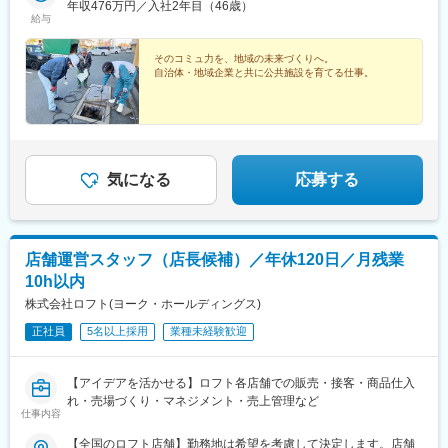
木市）、埼玉県（本庄市、熊谷市）、千葉県（山武市、市原市、
年収476万円／入社2年目（46歳）
(東海道本線)、明石駅、三宮駅(神戸新交通)、三井寺駅、東京駅、
参宮橋駅、下神明駅、鮫洲駅、蓮沼駅、芦花公園駅、月島駅、春
給与
野田市）、茨城県（つくばみらい市、ひたちなか市、筑西市）中
武庫川団地前駅、芦屋川駅、人丸前駅、三ノ宮駅、上栄町駅
日駅(東京都)、南阿佐ケ谷駅、王子駅前駅、赤羽岩淵駅、押上駅、
部：愛知県（東郷町）、富山県（南砺市）近畿：兵庫県（西宮
京王八王子駅、府中競馬正門前駅、地下鉄成増駅、金沢八景駅(横
市、芦屋市、明石市）、滋賀県（大津市）、大阪府（豊中市）、
そのコミュ力を、地域の未来づくりへ。
浜シーサイドライン)、京急鶴見駅、新杉田駅、反町駅、新越谷
自治体・地域企業と共に公共施設を育てる仕事。
奈良県（生駒市、上牧町）中国：広島県（福山市、廿日市市）、
駅、川越市駅、千葉中央駅、本八幡駅(都営線)、京成稲毛駅、西４
山口県（岩国市）九州：熊本県（熊本市、人吉市、荒尾市）、福
丁目駅、市役所前駅(長野県)、大阪阿部野橋駅、大阪ビジネスパー
岡県（宗像市・福岡市）など※受動喫煙対策について：原則禁煙
ク駅、伝法駅、今里駅(近鉄線)、ドーム前駅、高槻駅、守口駅、Ｊ
Ｒ河内永和駅、四条駅(京都市営)、七条駅、神戸三宮駅(阪急・神
戸高速)、六甲道駅、山陽明石駅、長田駅(神戸市営)、川西池田
気になる
応募する
駅、宝塚南口駅、岡山駅、倉敷市駅、胡町駅、県庁前駅(広島県)、
小倉駅(福岡県)、西鉄香椎駅、西鉄福岡駅、藤崎駅(福岡県)、馬出
九大病院前駅、天拝山駅、いづろ通駅、新津田沼駅、高速神戸
駅、北品川駅、戸越駅、八柱駅、山陽姫路駅、関内駅、北新地
駅、近鉄名古屋駅、南茨木駅(大阪モノレール)、四ツ橋駅、新札幌
店舗運営スタッフ（店長候補）／年休120日／月残業
駅、西２８丁目駅、有楽町駅、四天王寺前夕陽ケ丘駅、神田駅(東
10h以内
京都)、浅草駅、新宿駅、西早稲田駅、西新宿五丁目駅、品川シー
株式会社ロフト(ヨーク・ホールディングス)
サイド駅、京急蒲田駅、築地駅、水道橋駅、飛鳥山駅、本所吾妻
橋駅、府中本町駅、川越駅、京成千葉駅、京成八幡駅、すすきの
正社員
5名以上採用
業種未経験歓迎
駅、天王寺駅、大阪城北詰駅、ドーム前千代崎駅、土居駅(大阪
府)、河内永和駅、京都河原町駅、五条駅(京都市営)、三ノ宮駅、
西川緑道公園駅、立町駅、紙屋町西駅、旦過駅、香椎宮前駅、天
【アイデアを活かせる】ロフト各店舗での販売・接客・商品仕入
神南駅、朝日通駅、ハーバーランド駅、高輪ゲートウェイ駅、荏
れ・売場づくり・マネジメント・売上管理など
原中延駅、日ノ出町駅、大阪梅田駅(阪神線)、名鉄名古屋駅、長堀
仕事内容
橋駅
【全国のロフト店舗】勤務地は希望を考慮して決定します。店舗