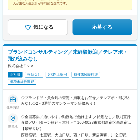
駅(三重県)、三瀬谷駅、南鳥海駅、鶴岡駅、赤湯駅、奈古駅、日野
山陽女学園前駅、球場前駅(高知県)、大江橋駅、宇都宮駅東口駅
人が羨む人生設計が平均的な企業です。
駅(滋賀県)、堅田駅、近江長岡駅、十文字駅、扇田駅、三ツ境駅、
鴨宮駅、三沢駅(青森県)、板柳駅、磐田駅、美川駅、野々市駅(Ｉ
Ｒいしかわ鉄道線)、九重駅、滑河駅、大網駅、北信太駅、寝屋川
公園駅、蛍池駅、津久見駅、松浦駅、石橋駅(長崎県)、上田駅、小
気になる
応募する
作駅、和泉多摩川駅、井荻駅、阿波山川駅、石井駅(徳島県)、南小
松島駅、ゆいの杜東駅、高久駅、五位堂駅、富雄駅、西加積駅、
東野尻駅、ハーモニーホール駅、遠賀川駅、行橋駅、糸島高校前
駅、保原駅、会津若松駅、原ノ町駅、山陽網干駅、三木駅(神戸電
鉄線)、南小樽駅、稲積公園駅、苫小牧駅、和歌山港駅、淀屋橋
ブランドコンサルティング／未経験歓迎／テレアポ・
駅、大山駅(東京都)、モレラ岐阜駅、千歳駅(北海道)、卸町駅(宮城
飛び込みなし
県)、伏屋駅、吉塚駅、伊予三島駅、友部駅、花崎駅、偕楽園駅、
株式会社Ｅｖｏ
守谷駅、ゆめみ野駅、北春日部駅、上星川駅、善行駅、三崎口
駅、内宿駅、柏の葉キャンパス駅、岩瀬駅、古河駅、鶴瀬駅、東
正社員
転勤なし
5名以上採用
職種未経験歓迎
武動物公園駅、上板橋駅、本厚木駅、亀戸水神駅、東千葉駅、高
業種未経験歓迎
田駅(神奈川県)、向ケ丘遊園駅、北山田駅(神奈川県)、西武柳沢
駅、川和町駅、雀宮駅、岡本駅(栃木県)、木更津駅、北松戸駅、武
里駅、栗橋駅、樅山駅、湯河原駅、松戸駅、東富岡駅、新鹿沼
◇ブランド品・貴金属の査定・買取をお任せ／テレアポ・飛び込
駅、楡木駅、原木中山駅、東林間駅、東武宇都宮駅、秩父駅、小
みなし◇2～3週間のマンツーマン研修あり！
竹向原駅、鶴間駅、西大島駅、新浦安駅、本蓮沼駅、相模原駅、
仕事内容
十条駅(東京都)、みどり台駅、東宿郷駅、江曽島駅、笠間駅、下館
◇全国募集／通いやすい勤務地で働けます ／転勤なし／原則直行
駅、新守谷駅、流山おおたかの森駅、南柏駅、明大前駅、塚原
直帰／U・Iターン歓迎＜本社＞〒160-0023東京都新宿区西新宿五
駅、瀬谷駅、北茅ケ崎駅、千葉ニュータウン中央駅、柏駅、西小
勤務地
丁目1番1号 住友不動産新宿ファーストタワー3階※転居を伴う転
【最寄り駅】
泉駅、公津の杜駅、八街駅、茂原駅、牛浜駅、藤沢駅、雑色駅、
勤はありません。■その他勤務地・都内23区、関東のプロジェク
西新宿駅、七宝駅、犬山口駅、西ノ口駅、新居浜駅、川之江駅、
西立川駅、北八王子駅、三鷹駅、曳舟駅、西葛西駅、逗子駅、宮
ト先やご希望の全国