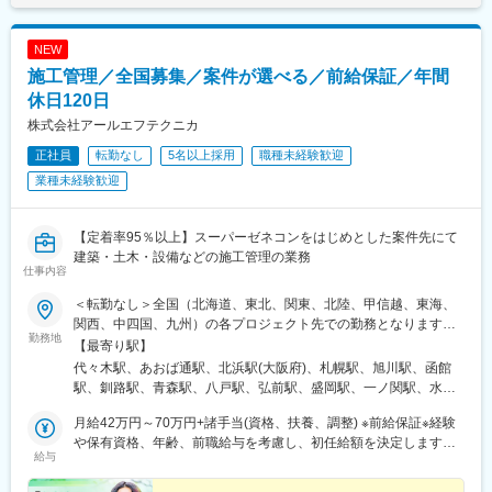
駅、倉敷駅、西阿知駅、新倉敷駅、笠岡駅、里庄駅、鴨方駅、金
光駅、東岡山駅、高島駅(岡山県)、西川原駅、大元駅、備前西市
NEW
駅、妹尾駅、備中箕島駅、早島駅、茶屋町駅、児島駅、総社駅、
施工管理／全国募集／案件が選べる／前給保証／年間
清音駅、備中高梁駅、新見駅、津山駅、東津山駅、林野駅、勝間
田駅、和気駅、熊山駅、万富駅、瀬戸駅、宇野駅、常山駅、八浜
休日120日
駅、備前田井駅、彦崎駅、久々原駅、吉備津駅、備前一宮駅、大
株式会社アールエフテクニカ
安寺駅、備前三門駅、法界院駅、玉柏駅、福渡駅、西片上駅、備
正社員
転勤なし
5名以上採用
職種未経験歓迎
前片上駅、伊部駅、日生駅、岩国駅、南岩国駅、藤生駅、通津
駅、由宇駅、神代駅(山口県)、大畠駅、柳井港駅、柳井駅、田布施
業種未経験歓迎
駅、岩田駅(山口県)、光駅、下松駅(山口県)、櫛ケ浜駅、徳山駅、
新南陽駅、福川駅、富海駅、防府駅、大道駅、四辻駅、新山口
駅、上嘉川駅、周防佐山駅、岐波駅、宇部駅、小野田駅、厚狭
【定着率95％以上】スーパーゼネコンをはじめとした案件先にて
駅、埴生駅、小月駅、長府駅、新下関駅、幡生駅、下関駅、湯田
建築・土木・設備などの施工管理の業務
仕事内容
温泉駅、山口駅(山口県)、宮野駅、仁保駅、仁保津駅、大歳駅、阿
知須駅、草江駅、丸尾駅、床波駅、宇部新川駅、安来駅、荒島
＜転勤なし＞全国（北海道、東北、関東、北陸、甲信越、東海、
駅、揖屋駅、東松江駅(島根県)、松江駅、乃木駅、玉造温泉駅、来
関西、中四国、九州）の各プロジェクト先での勤務となります。※
待駅、荘原駅、直江駅、出雲市駅、西出雲駅、出雲神西駅、江南
勤務地
勤務地は希望を考慮します。※転居を伴う転勤なし※車通勤OK（勤
【最寄り駅】
駅(島根県)、田儀駅、波根駅、久手駅、大田市駅、静間駅、仁万
務地による）※直行直帰OK※U・Iターン歓迎。社員寮完備＆住宅補
代々木駅、あおば通駅、北浜駅(大阪府)、札幌駅、旭川駅、函館
駅、馬路駅、湯里駅、温泉津駅、石見福光駅、黒松駅(島根県)、浅
助制度あり（規定あり）【東京オフィス】東京都渋谷区千駄ヶ谷
駅、釧路駅、青森駅、八戸駅、弘前駅、盛岡駅、一ノ関駅、水沢
利駅、江津駅、都野津駅、敬川駅、波子駅、久代駅、下府駅、浜
5-17-14 MSD20ビル3F【大阪オフィス】大阪府大阪市中央区平野
江刺駅、仙台駅(地下鉄)、石巻駅、鹿島台駅、秋田駅、横手駅、山
田駅、周布駅、三保三隅駅、米子駅、東山公園駅(鳥取県)、伯耆大
町1-7-3 吉田ビル5階【仙台オフィス】宮城県仙台市青葉区中央2-
月給42万円～70万円+諸手当(資格、扶養、調整) ※前給保証※経験
形駅、三瀬駅、いわき駅、郡山駅(福島県)、福島駅(福島県)、水戸
山駅、淀江駅、大山口駅、名和駅(鳥取県)、御来屋駅、下市駅、中
11-1 オルタス仙台ビル3階
や保有資格、年齢、前職給与を考慮し、初任給額を決定します。※
駅、つくば駅、日立駅、勝田駅、土浦駅、古河駅、下妻駅、守谷
山口駅、赤碕駅、八橋駅、浦安駅(鳥取県)、由良駅、下北条駅、倉
給与
残業代は全額支給します。＜年収例＞750万円（29歳・経験10年
駅、宇都宮駅、小山駅、栃木駅、足利駅、佐野駅、那須塩原駅、
吉駅、松崎駅(鳥取県)、泊駅(鳥取県)、青谷駅、浜村駅、宝木駅、
目）1000万円（54歳・経験32年目）
高崎駅、前橋駅、太田駅(群馬県)、伊勢崎駅、桐生駅、渋川駅、大