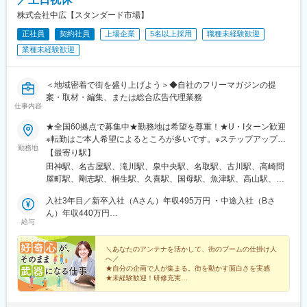
の里駅、上前津駅、中村日赤駅、新栄町駅(愛知県)、駅前大通駅、
名鉄一宮駅、新瀬戸駅、川口駅、南越谷駅、京成船橋駅、市川
株式会社中広【スタンダード市場】
駅、中埠頭駅、大石駅、山陽姫路駅、尼崎駅(阪神線)、西宮駅(Ｊ
正社員
契約社員
上場企業
5名以上採用
職種未経験歓迎
Ｒ線)、山陽明石駅、宝塚南口駅、西線１１条駅、函館駅前駅、二
業種未経験歓迎
日市駅、烏丸御池駅、七条駅、寺田駅(京都府)、鷹野橋駅、西塩釜
駅、名取駅、銀座一丁目駅、桜木町駅、近鉄名古屋駅、中央区役
所前駅、仙台駅、大江橋駅、三宮駅(神戸新交通)、稲荷町駅(広島
＜地域密着で街を盛り上げよう＞◆自社のフリーマガジンの提
県)、天神南駅、西横浜駅、天満駅、心斎橋駅、大小路駅、阿波座
案・取材・編集、または総合広告代理業務
駅、松虫駅、新豊橋駅、瀬戸市役所前駅、蒲生駅、東海神駅、市
仕事内容
川真間駅、医療センター駅、六甲駅、西新町駅、松風町駅、紫
駅、広電本社前駅
★全国60拠点で募集中★勤務地は希望を尊重！★U・Iターン歓迎
※転勤はご本人希望によるところが多いです。※ステップアップの
勤務地
ための転勤で活躍している人もたくさんいます。【フリーマガジ
【最寄り駅】
ン業務部】自社ブランドを北海道から沖縄まで、地域ごとに175
田神駅、名古屋駅、滝川駅、泉中央駅、名取駅、古川駅、高崎問
誌（※2026年1月末現在）展開中！各編集室でメンバーを募集して
屋町駅、剛志駅、桐生駅、久喜駅、国母駅、魚津駅、高山駅、東
います！＜下記いずれかの拠点＞北海道、宮城県、群馬県、埼玉
大垣駅、市民公園前駅、関駅(岐阜県)、美濃川合駅、多治見駅、中
県、山梨県、富山県、岐阜県、愛知県、三重県、滋賀県、奈良
入社3年目／新卒入社（Aさん）年収495万円 ・中途入社（Bさ
津川駅、小本駅(愛知県)、鳴海駅、三郷駅(愛知県)、緒川駅、東岡
県、和歌山県、広島県、鳥取県、福岡県、佐賀県※全エリアで契約
ん）年収440万円
崎駅、犬山駅、西桑名駅、鈴鹿市駅、近鉄四日市駅、津駅、松阪
給与
社員募集（北海道／SORA編集室は正社員・契約社員両方で募
入社4年目／新卒入社（Aさん）年収502万円 ・中途入社（Bさ
駅、尾鷲駅、志摩神明駅、長浜駅、彦根駅、近江八幡駅、びわ湖
集）【プロモーション事業部】マーケティングや企画提案営業な
ん）年収534万円
浜大津駅、大和八木駅、岩出駅、廿日市市役所前・平良駅、福山
ど広告代理店業務をお任せします！＜下記いずれかの拠点＞東京
＼あなたのアンテナを活かして、街のブームの仕掛け人
駅、鳥取駅、倉吉駅、富士見町駅(鳥取県)、赤間駅、鳥栖駅、新橋
へ／
都、愛知県、岐阜県、滋賀県、福岡県※全エリアで正社員・契約社
駅、平和通駅、近鉄名古屋駅、西桐生駅、新魚津駅、那加駅、日
★自分の企画で人が集まる。街を動かす面白さを実感
員募集※詳細は下記をご覧くださいhttps://chuco.co.jp/officelist/※受
本ライン今渡駅、烏森駅、鈴鹿駅、あすなろう四日市駅、三井寺
★未経験歓迎！研修充実
動喫煙対策：オフィス内禁煙
★広告・SNS・Web・イベントなど多彩な企画提案が可
駅、八木西口駅、広電廿日市駅、内幸町駅、旦過駅、名鉄名古屋
能
駅、電鉄魚津駅、新那加駅、近鉄八田駅、上栄町駅、畝傍駅、宮
★取材・企画・編集に挑戦できる