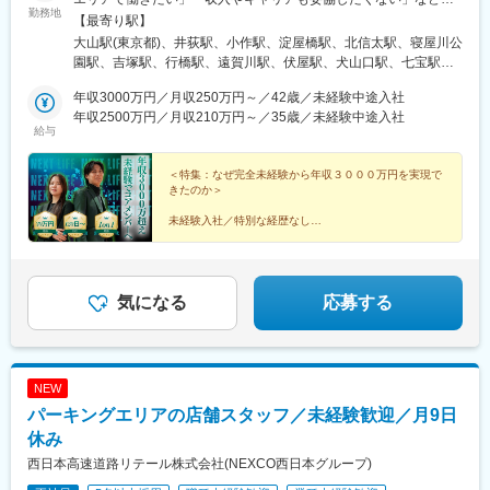
勤務地
一人ひとりの希望や生活環境を伺い、最適な配属先を決定します
【最寄り駅】
◎地域に根ざして働きつつ、キャリアアップや高収入を目指せる
大山駅(東京都)、井荻駅、小作駅、淀屋橋駅、北信太駅、寝屋川公
環境をご用意しています。【本社】 大阪府大阪市中央区伏見町4
園駅、吉塚駅、行橋駅、遠賀川駅、伏屋駅、犬山口駅、七宝駅、
丁目2-7 PMO淀屋橋4階 【その他エリア】関西／東海／中国／関
和泉多摩川駅、三ツ境駅、鴨宮駅、朝霞台駅、大野原駅、東岩槻
東エリアを中心としたプロジェクト先（勤務地は、ご希望や現在
年収3000万円／月収250万円～／42歳／未経験中途入社
駅、九重駅、滑河駅、大網駅、蛍池駅、三木駅(神戸電鉄線)、山陽
のお住まいを考慮して決定します◎）※転居を伴う転勤はありませ
年収2500万円／月収210万円～／35歳／未経験中途入社
網干駅、山城青谷駅、五位堂駅、学園前駅(奈良県)、三瀬谷駅、亀
給与
ん。
山駅(三重県)、日野駅(滋賀県)、堅田駅、近江長岡駅、宇治駅(奈良
線)、久津川駅、和歌山港駅、前橋大島駅、吉井駅(群馬県)、つく
＜特集：なぜ完全未経験から年収３０００万円を実現で
ば駅、下妻駅、高久駅、ゆいの杜東駅、西ノ口駅、磐田駅、土岐
きたのか＞
市駅、鵜沼宿駅、モレラ岐阜駅、上田駅、新居浜駅、伊予三島
駅、川之江駅、高島駅(岡山県)、早島駅、高瀬駅(香川県)、滝の茶
未経験入社／特別な経歴なし
屋駅、具同駅、あき総合病院前駅、山田西町駅、廿日市駅、広
コアメンバーで、年収１０００万円、２０００万円、３
駅、石井駅(徳島県)、阿波山川駅、南小松島駅、美川駅、野々市駅
０００万円を実現した者たち。
(ＩＲいしかわ鉄道線)、西加積駅、東野尻駅、三沢駅(青森県)、板
柳駅、脇ノ沢駅、石鳥谷駅、矢幅駅、扇田駅、十文字駅、原ノ町
人生を変えた、リアルな声を集めました。
気になる
応募する
駅、保原駅、会津若松駅、南鳥海駅、鶴岡駅、赤湯駅、卸町駅(宮
▼続きは特集記事へ▼
城県)、長町一丁目駅、くりこま高原駅、ハーモニーホール駅、奈
古駅、糸島高校前駅、石橋駅(長崎県)、松浦駅、津久見駅、浜崎
駅、天ケ瀬駅、有佐駅、南小樽駅、稲積公園駅、苫小牧駅、千歳
NEW
駅(北海道)、浦添前田駅、那覇空港駅(鉄道)、肥後橋駅、狛江駅、
パーキングエリアの店舗スタッフ／未経験歓迎／月9日
大阪空港駅(大阪モノレール)、富雄駅、芳賀台駅、安芸駅、土佐山
田駅、広電廿日市駅、上保原駅、大江橋駅、球場前駅(高知県)、山
休み
陽女学園前駅
西日本高速道路リテール株式会社(NEXCO西日本グループ)