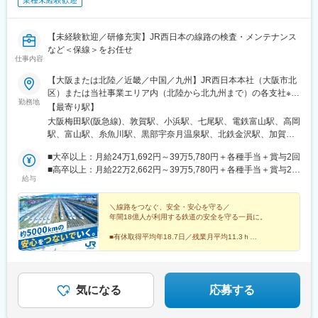
業種未経験歓迎
【未経験歓迎／研修充実】JR西日本の線路の検査・メンテナンス
など＜保線＞をお任せ
仕事内容
【大阪または北陸／近畿／中国／九州】JR西日本本社（大阪市北
区）または当社事業エリア内（北陸から北九州まで）の各支社※可
勤務地
能な限り希望に沿って配属します※I・Uターン歓迎※受動喫煙対
【最寄り駅】
策：敷地内喫煙可能場所あり■北陸新潟県（糸魚川）富山県（富
大阪梅田駅(阪急線)、敦賀駅、小浜駅、七尾駅、電鉄富山駅、高岡
山、高岡）石川県（金沢、七尾、羽咋、白山、加賀）福井県（福
駅、富山駅、糸魚川駅、黒部宇奈月温泉駅、北鉄金沢駅、加賀笠
井、敦賀、小浜）■近畿三重県（伊賀）滋賀県（大津、草津）京都
間駅、加賀温泉駅、足羽山公園口駅、越前たけふ駅、金沢駅、草
府（京都、福知山）大阪府（大阪、高槻、堺）兵庫県（神戸、明
■大卒以上：月給24万1,692円～39万5,780円＋各種手当＋賞与2回
津駅(滋賀県)、米原駅、近江八幡駅、貴生川駅、堅田駅、近江今津
石、姫路、加古川、豊岡、神崎郡神河町、丹波篠山）奈良県（奈
■高卒以上：月給22万2,662円～39万5,780円＋各種手当＋賞与2回
駅、近江塩津駅、京都駅、東野駅(京都府)、新田駅(京都府)、亀岡
給与
良、北葛城郡）和歌山県（和歌山、田辺）■中国岡山県（岡山、和
※上記は2026年度新卒支払額(京阪神地区)です。勤務地・学歴で異
駅、高槻市駅、向日町駅、摂津市駅、野田駅(大阪環状線)、中津駅
気郡和気町、笠岡、新見、総社、倉敷、津山）鳥取県（米子、鳥
なります※京阪神地区以外の勤務地の場合は、月給（大卒以上）
(大阪府・阪急線)、西中島南方駅、尼崎駅(東海道本線)、川西池田
取）島根県（松江、浜田、出雲）広島県（広島、福山、三原）山
23万706円以上、月給（高卒以上）21万2,541円以上となります※
＼線路をつなぐ、安全・安心を守る／
駅、天王寺駅、森ノ宮駅、京橋駅(大阪府)、四天王寺前夕陽ケ丘
年間18億人が利用する鉄道の安全を守る一員に。
口県（山口、周南、下関）■九州福岡県（福岡)
上記基本給と別途、諸手当として扶養・職務・時間外・通勤手当
駅、富木駅、日根野駅、王寺駅、木津駅(京都府)、津田駅、伊賀上
等を支給します……入社時年収例……大卒、月15時間相当の時間
野駅、高田駅(奈良県)、兵庫駅、芦屋駅(東海道本線)、西明石駅、
■有休取得平均年18.7日／残業月平均11.3ｈ
外労働手当、賞与5.3ヵ月分（2025年度）を含む・社会人経験 5
■文系・理系問わず他業界出身者も多数活躍
姫路駅、加古川駅、西脇市駅、相生駅(兵庫県)、太市駅、和歌山
■過去最大規模の正社員募集
年：入社時年収 450万円程度～・社会人経験 10年：入社時年収
駅、箕島駅、紀伊駅、粉河駅、御坊駅、紀伊田辺駅、古座駅、福
※2026年10月入社予定
500万円程度～・社会人経験 15年：入社時年収 540万円程度～・
知山駅、綾部駅、篠山口駅、豊岡駅(兵庫県)、寺前駅、大阪阿部野
社会人経験 20年：入社時年収 590万円程度～・社会人経験 25
橋駅、ハーバーランド駅、瀬戸駅、和気駅、備前三門駅、津山
気になる
応募する
年：入社時年収 600万円程度～
駅、茶屋町駅、倉敷駅、総社駅、新見駅、福山駅、笠岡駅、尾道
駅、米子駅、根雨駅、出雲市駅、東松江駅(島根県)、三原駅、呉