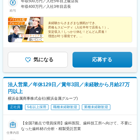
庫県、奈良県、和歌山県、鳥取県、島根県、岡山県、広島県、山
年収500万円／入社5年目上級店長
沢駅、新狭山駅、的場駅、南鳩ケ谷駅、越谷駅、せんげん台駅、
口県、徳島県、香川県、愛媛県、高知県、福岡県、佐賀県、熊本
年収400万円／入社3年目店長
大宮駅(埼玉県)、栗橋駅、南桜井駅、一ノ割駅、北戸田駅、東浦和
給与
県、大分県、宮崎県、鹿児島県●はなまる全国●ウィズリンク広
駅、志木駅、武蔵浦和駅、朝霞台駅、王子駅、赤土小学校前駅、
島、岡山、愛媛※車通勤可能※単身寮完備※店舗住所の詳細は各企
王子神谷駅、浦和駅、北浦和駅、新宿御苑前駅、新宿駅、新大久
業のHPからもご確認いただけます
未経験からさまざまな挑戦ができ、
保駅、地下鉄成増駅、練馬駅、和光市駅、目黒駅、青山一丁目
昇格もスピーディ（入社半年で店長も！）。
駅、恵比寿駅、中野駅(東京都)、吉祥寺駅、荻窪駅、高田馬場駅、
安定収入！しっかり休む！どんどん昇進！
谷保駅、立川駅、鷹の台駅、上北台駅、国分寺駅、中河原駅、上
理想が叶う環境です。
北沢駅、調布駅、矢野口駅、町田駅、五月台駅、箱根ケ崎駅、小
吉野家グループ合同募集です。
宮駅、昭島駅、八王子駅、尻手駅、武蔵小杉駅、川崎駅、日吉駅
働きやすく、安定した職場で、
(神奈川県)、溝の口駅、元住吉駅、仲町台駅、西谷駅、横浜駅、淵
飲食業界でのキャリアを築きませんか？
野辺駅、東林間駅、長津田駅、古淵駅、相武台下駅、本厚木駅、
気になる
応募する
かしわ台駅、腰越駅、六会日大前駅、本鵠沼駅、堀ノ内駅、金沢
文庫駅、港南台駅、追浜駅、根岸駅(神奈川県)、小田原駅、平塚
駅、秦野駅、国府津駅、寒川駅、浜町駅、西大島駅、瑞江駅、篠
崎駅、新小岩駅、船橋駅、船橋法典駅、京成大久保駅、下総中山
法人営業／年休129日／賞年3回／未経験から月給27万
駅、北小金駅、松戸駅、二和向台駅、柏の葉キャンパス駅、川間
円以上
駅、運河駅、流山駅、柏駅、流山おおたかの森駅、千葉中央駅、
京成幕張本郷駅、八千代台駅、スポーツセンター駅、成田駅、地
横浜金属商事株式会社(横浜金属グループ)
区センター駅、八幡宿駅、袖ケ浦駅、東千葉駅、大森駅(東京都)、
正社員
5名以上採用
職種未経験歓迎
業種未経験歓迎
蒲田駅、都立大学駅、自由が丘駅、大門駅(東京都)、品川駅、五反
田駅、大崎駅、新橋駅、神谷町駅、虎ノ門駅、お台場海浜公園
駅、有楽町駅、豊洲駅、東銀座駅、赤坂駅(東京都)、御茶ノ水駅、
【全国7拠点で増員採用】歯科医院、歯科技工所へ向けて、不要に
小伝馬町駅、錦糸町駅、秋葉原駅、八丁堀駅(東京都)、茅場町駅、
なった歯科材の分析・精製受託営業
葛西駅、南行徳駅、浦安駅(千葉県)、新田駅(埼玉県)、獨協大学前
仕事内容
駅、西新井大師西駅、舎人公園駅、彦根口駅、守山駅、長浜駅、