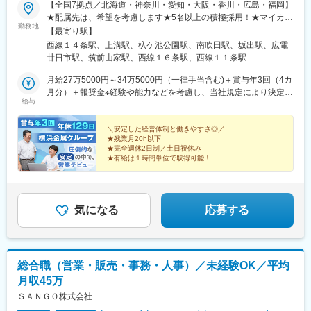
【全国7拠点／北海道・神奈川・愛知・大阪・香川・広島・福岡】
甲西駅、南草津駅、上鳥羽口駅、向日町駅、京阪膳所駅、円町
★配属先は、希望を考慮します★5名以上の積極採用！★マイカー
駅、東寺駅、烏丸駅、西院駅(阪急線)、星ケ丘駅(大阪府)、星田
勤務地
通勤可（無料駐車場完備）※大阪支店のみ不可【札幌営業所】北海
駅、大山崎駅、高槻駅、ＪＲ総持寺駅、沢良宜駅、南摂津駅、野
【最寄り駅】
道札幌市中央区南14条西13丁目3-5 ニューハイム札幌102号【東
崎駅(大阪府)、吉田駅(大阪府)、深江橋駅、住道駅、天満橋駅、守
西線１４条駅、上溝駅、杁ケ池公園駅、南吹田駅、坂出駅、広電
京支店】神奈川県相模原市中央区田名3656-4【名古屋支店】愛知
口駅、天神橋筋六丁目駅、都島駅、新森古市駅、大阪梅田駅(阪急
廿日市駅、筑前山家駅、西線１６条駅、西線１１条駅
県長久手市長配2-906【大阪支店】大阪府吹田市南金田2-8-4【四
線)、本町駅、京橋駅(大阪府)、肥後橋駅、大和小泉駅、新大宮
国営業所】香川県坂出市西大浜北2-4-56【広島支店】広島県廿日
月給27万5000円～34万5000円（一律手当含む)＋賞与年3回（4カ
駅、京終駅、学研北生駒駅、富田林駅、高田市駅、滝谷駅(大阪
市市木材港南9-26【福岡支店】福岡県筑紫野市山家5169-1※受動
月分）＋報奨金※経験や能力などを考慮し、当社規定により決定し
府)、桜井駅(奈良県)、八尾駅、古市駅(大阪府)、河内松原駅、服部
給与
喫煙対策：すべての拠点、オフィス内禁煙
ます※残業手当は、別途全額支給します※給与には、一律支給の住
川駅、高見ノ里駅、平野駅(関西本線)、八戸ノ里駅、大阪上本町
宅手当（月1万5000円）を含みます＼個人の頑張りを、しっかり
駅、長堀橋駅、堺筋本町駅、天下茶屋駅、長居駅(阪和線)、和泉府
評価／成果により、賞与とは別にインセンティブ（報奨金）が支
＼安定した経営体制と働きやすさ◎／
中駅、泉佐野駅、伊丹駅(阪急線)、大正駅(大阪府)、新神戸駅、新
★残業月20h以下
給されることもあります。さらに、社歴などは関係なくキャリア
長田駅、西明石駅、播磨高岡駅、早通駅、高崎問屋町駅、山前
★完全週休2日制／土日祝休み
アップできる環境。中には入社3年で係長になり、月給を10万円
駅、江曽島駅、古河駅、水戸駅、東野駅(岐阜県)、加賀温泉駅、森
★有給は１時間単位で取得可能！
近くアップさせた実績もあります。
本駅、高山駅、佐久平駅、名張駅、四日市駅、江南駅(愛知県)、春
＼知名度抜群！営業のしやすさも◎／
日井駅(中央本線)、千種駅、大須観音駅、多屋駅、大同町駅、御油
営業先は、歯科医院や歯科技工所など。
駅、豊川駅、岡崎駅、静岡駅、八幡駅(愛知県)、藤川駅、片野駅、
お客様との信頼関係を築く営業＋資源再生にも貢献！
競馬場前駅(福岡県)、南小倉駅、小倉駅(福岡県)、箱崎九大前駅、
気になる
応募する
九産大前駅、呉服町駅(福岡県)、門松駅、室見駅、西新駅、天神南
駅、大濠公園駅、九大学研都市駅、大橋駅(福岡県)、七隈駅、那覇
空港駅(鉄道)、壺川駅、てだこ浦西駅、鳥取駅、米子駅、東山公園
駅(鳥取県)、出雲市駅、松江駅、岡山駅、岡山駅前駅、水島駅、弥
総合職（営業・販売・事務・人事）／未経験OK／平均
生駅、西条駅(広島県)、矢野駅、周防花岡駅、山口駅(山口県)、幡
月収45万
生駅、長府駅、琴似駅(函館本線)、京橋駅(東京都)、日本平駅、心
斎橋駅、児島駅、片原町駅(香川県)、おもろまち駅、大竹駅、広
ＳＡＮＧＯ株式会社
駅、寺町駅、西原駅(広島県)、今治駅、倉敷市駅、上安駅、球場前