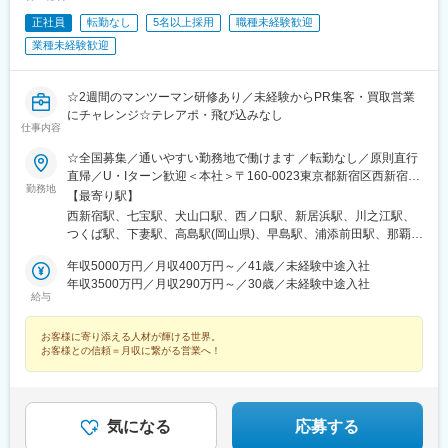
美駅、門真市駅、猪名寺駅、別府駅(兵庫県)、川西能勢口駅、鳴
尾・武庫川女子大前駅、神戸三宮駅(阪神)、西宮北口駅、名谷駅、
正社員
転勤なし
5名以上採用
職種未経験歓迎
山陽姫路駅、三条駅(京都府)、京阪山科駅、草津駅(滋賀県)、南彦
業種未経験歓迎
根駅、水口駅、生駒駅、金橋駅、和歌山大学前駅、倉敷駅、紙屋
町西駅、八丁堀駅(広島県)、廿日市市役所前・平良駅、綾羅木駅、
徳島駅、勝瑞駅、古泉駅、天神駅、竹下駅、五郎丸駅、小倉駅(福
☆2週間のマンツーマン研修あり／未経験からPR集客・買取営業
岡県)、南大分駅、別府駅(大分県)、佐賀駅、大波止駅、商業高校
にチャレンジ☆テレアポ・飛び込みなし
前駅、光の森駅、宮崎駅、いづろ通駅、赤嶺駅、てだこ浦西駅、
仕事内容
神泉駅、東池袋四丁目駅、大塚駅(東京都)、有楽町駅、二子新地
☆全国募集／通いやすい勤務地で働けます ／転勤なし／原則直行
駅、志村三丁目駅、有明テニスの森駅、亀戸水神駅、上野駅、鮫
直帰／U・Iターン歓迎＜本社＞〒160-0023東京都新宿区西新宿五
洲駅、とうきょうスカイツリー駅、春日駅(東京都)、新宿駅(東京
勤務地
丁目1番1号 住友不動産新宿ファーストタワー3階※転居を伴う転
【最寄り駅】
メトロ)、西早稲田駅、京王八王子駅、立川北駅、日本橋駅(東京
勤はありません。■その他勤務地・都内23区、関東のプロジェク
西新宿駅、七宝駅、犬山口駅、西ノ口駅、新居浜駅、川之江駅、
都)、京急川崎駅、向河原駅、海老名駅(相鉄・小田急)、新高島
ト先やご希望の全国
つくば駅、下妻駅、高島駅(岡山県)、早島駅、浦添前田駅、那覇空
駅、汐入駅、京急鶴見駅、北与野駅、本川越駅、千葉駅、京成船
港駅(鉄道)、石鳥谷駅、矢幅駅、脇ノ沢駅、鵜沼宿駅、土岐市駅、
橋駅、舞浜駅、西４丁目駅、新札幌駅、中央病院前駅、仙台駅、
年収5000万円／月収400万円～／41歳／未経験中途入社
くりこま高原駅、長町一丁目駅、宇治駅(奈良線)、久津川駅、山城
東海通駅、糸貫駅、新静岡駅、新浜松駅、金沢駅、福井駅、城下
年収3500万円／月収290万円～／30歳／未経験中途入社
青谷駅、天ケ瀬駅、有佐駅、吉井駅(群馬県)、前橋大島駅、広駅、
駅(長野県)、東梅田駅、天王寺駅前駅、なんば駅(地下鉄)、梅田駅
給与
廿日市駅、高瀬駅(香川県)、滝の茶屋駅、あき総合病院前駅、山田
(地下鉄)、公園東口駅、高槻市駅、稲野駅、川西池田駅、甲子園
西町駅、具同駅、浜崎駅、朝霞台駅、東岩槻駅、大野原駅、亀山
駅、三宮・花時計前駅、姫路駅、京都市役所前駅、山科駅、水口
お客様に寄り添える人材が輝ける世界。
駅(三重県)、三瀬谷駅、南鳥海駅、鶴岡駅、赤湯駅、奈古駅、日野
石橋駅、鳥居前駅、倉敷市駅、県庁前駅(広島県)、立町駅、眉山ロ
お客様との信頼＝月収に繋がる営業へ！
駅(滋賀県)、堅田駅、近江長岡駅、十文字駅、扇田駅、三ツ境駅、
ープウェイ山麓駅、西鉄福岡駅、平和通駅、出島駅、天文館通
鴨宮駅、三沢駅(青森県)、板柳駅、磐田駅、美川駅、野々市駅(Ｉ
駅、都電雑司ケ谷駅、向原駅(東京都)、銀座駅、有明駅(東京都)、
Ｒいしかわ鉄道線)、九重駅、滑河駅、大網駅、北信太駅、寝屋川
上野御徒町駅、本所吾妻橋駅、水道橋駅、新宿駅、立川南駅、三
公園駅、蛍池駅、津久見駅、松浦駅、石橋駅(長崎県)、上田駅、小
越前駅、新丸子駅、神奈川駅、栄町駅(千葉県)、東海神駅、東京デ
気になる
応募する
作駅、和泉多摩川駅、井荻駅、阿波山川駅、石井駅(徳島県)、南小
ィズニーランド・ステーション駅、すすきの駅、杉並町駅、あお