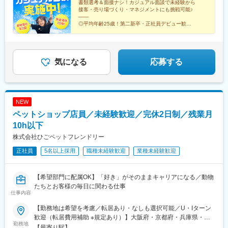
書類選考＆面接ナシ！カジュアル面談で未経験から
駅、郡山富田駅、会津若松駅、新白河駅、原ノ町駅、会津豊川
接客・売り場づくり・マネジメントにも挑戦可能♪
駅、福島駅(福島県)、須賀川駅、偕楽園駅、赤塚駅、阿字ケ浦駅、
――
研究学園駅、古河駅、鹿島神宮駅、日立駅、下菅谷駅、竜ケ崎
◎平均年齢25歳！第二新卒・正社員デビュー歓迎
◎完全週休2日制（3日休みの週あり）
駅、守谷駅、佐野市駅、小山駅、宇都宮駅東口駅、烏山駅、黒磯
◎残業月平均8.5h
駅、新伊勢崎駅、八木原駅、渋川駅、沼田駅、群馬藤岡駅、西小
◎昇給賞与年2回
泉駅、獨協大学前駅、狭山市駅、東松山駅、所沢駅、さいたま新
◎プライム上場グループ
都心駅、北戸田駅、北与野駅、坂戸駅(埼玉県)、本川越駅、越谷レ
気になる
応募する
イクタウン駅、新座駅、上福岡駅、新浦安駅、京成千葉駅、流山
おおたかの森駅、印西牧の原駅、五井駅、木更津駅、西船橋駅、
松戸駅、南行徳駅、京成幕張駅、ちはら台駅、多摩境駅、西新井
駅、武蔵境駅、若葉台駅、喜多見駅、池袋駅、町田駅、志茂駅、
NEW
六本木駅、昭島駅、聖蹟桜ケ丘駅、久米川駅、田無駅、中野駅(東
ペットショップ店員／未経験歓迎／完休2日制／残業月
京都)、蓮沼駅、京成立石駅、横浜駅、センター南駅、川崎駅、新
横浜駅、新百合ケ丘駅、秦野駅、高津駅(神奈川県)、本厚木駅、茅
10h以下
ケ崎駅、元町・中華街駅、二俣川駅、新潟駅、大形駅、寺尾駅、
株式会社ひごペットフレンドリー
北長岡駅、新発田駅、小出駅、十日町駅、燕三条駅、西燕駅、直
正社員
5名以上採用
職種未経験歓迎
業種未経験歓迎
江津駅、新富山口駅、中滑川駅、魚津駅、高岡駅、福野駅(富山
県)、電鉄黒部駅、砺波駅、小杉駅、野々市駅(ＩＲいしかわ鉄道
線)、七尾駅、加賀温泉駅、西春江ハートピア駅、越前新保駅、敦
【希望部門に配属OK】「好き」がそのままキャリアになる／動物
賀駅、サンドーム西駅、神明駅(福井県)、須坂駅、伊那市駅、寺下
たちとお客様の毎日に関わる仕事
駅、長野駅、岡谷駅、平原駅、屋代駅、田中駅、飯山駅、伊那松
仕事内容
島駅、軽井沢駅、西岐阜駅、県総合運動場駅、舞阪駅、西掛川
駅、菊川駅(静岡県)、御厨駅(静岡県)、富士宮駅、西焼津駅、遠州
【勤務地は希望を考慮／転居あり・なしも選択可能／U・Iターン
小松駅、藤枝駅、稲沢駅、岡崎公園前駅、新豊田駅、春日井駅(中
歓迎（転居費用補助 ※規定あり）】大阪府・京都府・兵庫県・奈
勤務地
央本線)、牛久保駅、今池駅(愛知県)、乙川駅、東海通駅、南大高
良県・和歌山県・愛知県・徳島県・高知県・香川県・愛媛県・広
【最寄り駅】