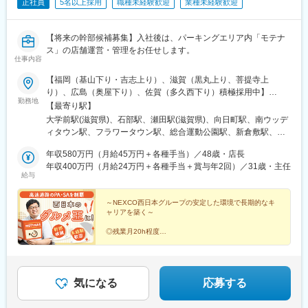
正社員
5名以上採用
職種未経験歓迎
業種未経験歓迎
【将来の幹部候補募集】入社後は、パーキングエリア内「モテナ
ス」の店舗運営・管理をお任せします。
仕事内容
【福岡（基山下り・吉志上り）、滋賀（黒丸上り、菩提寺上
り）、広島（奥屋下り）、佐賀（多久西下り）積極採用中】
勤務地
★PA・SA内にある店舗「モテナス」で勤務いただきます。※西日
【最寄り駅】
本エリア内で転勤あり（初任地は希望を考慮）＜そのほかの拠点
大学前駅(滋賀県)、石部駅、瀬田駅(滋賀県)、向日町駅、南ウッデ
＞【関西エリア】・滋賀県：黒丸PA、菩提寺PA、草津PA・京都
ィタウン駅、フラワータウン駅、総合運動公園駅、新倉敷駅、木
府：桂川PA・兵庫県：赤松PA、名谷PA（上り）【中国・四国エ
野山駅、本郷駅(広島県)、備後三川駅、狩留家駅、伴駅、廿日市市
リア】・岡山県：道口PA、高梁SA・広島県：高坂PA、奥屋
年収580万円（月給45万円＋各種手当）／48歳・店長
役所前・平良駅、伊予三島駅、土佐穴内駅、門司駅、けやき台
PA（下り）、沼田PA（上り）、宮島SA（下り）・愛媛県：馬立
年収400万円（月給24万円＋各種手当＋賞与年2回）／31歳・主任
駅、筑後吉井駅、瀬高駅、多久駅、新玉名駅、矢岳駅
給与
PA（上り）・高知県：立川PA（下り）【九州エリア】・福岡県：
基山PA（下り）、吉志PA、山田SA（下り）、山川PA・佐賀県：
多久西PA、基山PA（上り）・熊本県：玉名PA・宮崎県：えびの
～NEXCO西日本グループの安定した環境で長期的なキ
ャリアを築く～
PA★一般道からの自動車通勤OK★従業員専用駐車場あり高速代支
給あり（社内規定あり）※受動喫煙対策：オフィス内禁煙
◎残業月20h程度
◎年間休日107日＋有給休暇平均16日取得
◎土日の希望休も通りやすい
◎退職金制度あり
★幹部候補★ゆくゆくはエリアを統括する地区営業部や
気になる
応募する
本社でも活躍！