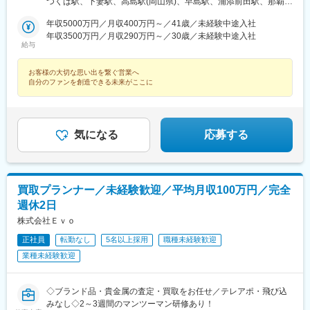
つくば駅、下妻駅、高島駅(岡山県)、早島駅、浦添前田駅、那覇空
崎台駅、並木北駅、古淵駅、矢板駅、北真岡駅、伊勢原駅、淵野
港駅(鉄道)、石鳥谷駅、矢幅駅、脇ノ沢駅、鵜沼宿駅、土岐市駅、
辺駅、中野坂上駅、広電廿日市駅、安芸駅、土佐山田駅、大阪空
年収5000万円／月収400万円～／41歳／未経験中途入社
くりこま高原駅、長町一丁目駅、宇治駅(奈良線)、久津川駅、山城
港駅(大阪モノレール)、狛江駅、芳賀台駅、学園前駅(奈良県)、上
年収3500万円／月収290万円～／30歳／未経験中途入社
青谷駅、天ケ瀬駅、有佐駅、吉井駅(群馬県)、前橋大島駅、広駅、
保原駅、肥後橋駅、下板橋駅、登戸駅、東伏見駅、下総中山駅、
給与
廿日市駅、高瀬駅(香川県)、滝の茶屋駅、あき総合病院前駅、山田
南林間駅、志村坂上駅、駅東公園前駅、下高井戸駅、岩原駅、熊
西町駅、具同駅、浜崎駅、朝霞台駅、東岩槻駅、大野原駅、亀山
川駅、逗子・葉山駅、宮前平駅、並木中央駅、西新宿五丁目駅、
お客様の大切な思い出を繋ぐ営業へ
駅(三重県)、三瀬谷駅、南鳥海駅、鶴岡駅、赤湯駅、奈古駅、日野
山陽女学園前駅、球場前駅(高知県)、大江橋駅、宇都宮駅東口駅
自分のファンを創造できる未来がここに
駅(滋賀県)、堅田駅、近江長岡駅、十文字駅、扇田駅、三ツ境駅、
鴨宮駅、三沢駅(青森県)、板柳駅、磐田駅、美川駅、野々市駅(Ｉ
Ｒいしかわ鉄道線)、九重駅、滑河駅、大網駅、北信太駅、寝屋川
公園駅、蛍池駅、津久見駅、松浦駅、石橋駅(長崎県)、上田駅、小
気になる
応募する
作駅、和泉多摩川駅、井荻駅、阿波山川駅、石井駅(徳島県)、南小
松島駅、ゆいの杜東駅、高久駅、五位堂駅、富雄駅、西加積駅、
東野尻駅、ハーモニーホール駅、遠賀川駅、行橋駅、糸島高校前
駅、保原駅、会津若松駅、原ノ町駅、山陽網干駅、三木駅(神戸電
鉄線)、南小樽駅、稲積公園駅、苫小牧駅、和歌山港駅、淀屋橋
買取プランナー／未経験歓迎／平均月収100万円／完全
駅、大山駅(東京都)、モレラ岐阜駅、千歳駅(北海道)、卸町駅(宮城
週休2日
県)、伏屋駅、吉塚駅、伊予三島駅、友部駅、花崎駅、偕楽園駅、
株式会社Ｅｖｏ
守谷駅、ゆめみ野駅、北春日部駅、上星川駅、善行駅、三崎口
駅、内宿駅、柏の葉キャンパス駅、岩瀬駅、古河駅、鶴瀬駅、東
正社員
転勤なし
5名以上採用
職種未経験歓迎
武動物公園駅、上板橋駅、本厚木駅、亀戸水神駅、東千葉駅、高
業種未経験歓迎
田駅(神奈川県)、向ケ丘遊園駅、北山田駅(神奈川県)、西武柳沢
駅、川和町駅、雀宮駅、岡本駅(栃木県)、木更津駅、北松戸駅、武
里駅、栗橋駅、樅山駅、湯河原駅、松戸駅、東富岡駅、新鹿沼
◇ブランド品・貴金属の査定・買取をお任せ／テレアポ・飛び込
駅、楡木駅、原木中山駅、東林間駅、東武宇都宮駅、秩父駅、小
みなし◇2～3週間のマンツーマン研修あり！