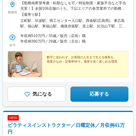
【勤務地希望考慮・転勤なしも可／時短制度・家族手当など手当
充実！】全国106店舗のうち、下記エリアの各営業所での勤務と
勤務地
なります。初回配属は、現在のお住まいや希望を考慮し、自宅か
【最寄り駅】
ら通える範囲で決定します。※転勤なしもお選びいただけます。※
立町駅、玖波駅、商工センター入口駅、西条駅(広島県)、東広島
面接は希望の勤務地で行います。※全国106店舗で募集。HPの店
駅、福山駅、東福山駅、備後赤坂駅、道上駅、比治山下駅、三次
舗検索からも確認可◆中国エリア広島県・岡山県・山口県◆四国
駅、東尾道駅、三原駅、広島駅、広電西広島・己斐駅、皆実町六
エリア愛媛県・香川県◆近畿エリア大阪府・兵庫県・和歌山県※転
年収例510万円／35歳／販売（店長）職
丁目駅、天神川駅、海田市駅、呉駅、広駅、廿日市市役所前・平
勤なし※各勤務地の受動喫煙対策：あり
年収例380万円／29歳／販売（主任）職
良駅、宮内串戸駅、竹原駅、高木駅(広島県)、松永駅、矢野駅、五
給与
日市駅、楽々園駅、下深川駅、安浦駅、緑井駅、下祇園駅、高取
駅、河戸帆待川駅、備前西市駅、西川原駅、倉敷駅、球場前駅(岡
数字に追われず、お客様の人生まで支える接客を。
山県)、笠岡駅、備中箕島駅、井原駅(岡山県)、備中広瀬駅、岡山
残業少なめ・定着率96％。接客を長く楽しめる環境
駅前駅、東総社駅、東萩駅、山口駅(山口県)、下松駅(山口県)、新
南陽駅、徳山駅、岩国駅、防府駅、綾羅木駅、長府駅、湯田温泉
駅、妻崎駅、今治駅、古泉駅、宮田町駅、北宇和島駅、北久米
駅、香西駅、箕面駅、岡田浦駅、北花田駅、平野駅(関西本線)、な
んば駅(南海線)、心斎橋駅、芦屋駅(東海道本線)、西宮北口駅、伊
保駅、和歌山大学前駅、紀三井寺駅、紀伊御坊駅、紀伊田辺駅、
気になる
応募する
東松江駅(和歌山県)、八丁堀駅(広島県)、新井口駅、段原一丁目
駅、猿猴橋町駅、西広島駅、皆実町二丁目駅、矢賀駅、宮内駅(広
島県)、佐伯区役所前駅、七軒茶屋駅、上安駅、倉敷市駅、岡山
駅、古町駅、牧落駅、なんば駅(地下鉄)、長堀橋駅、芦屋川駅、学
NEW
門駅、本通駅、草津南駅、比治山橋駅、的場町駅、福島町駅、御
幸橋駅、ＪＡ広島病院前駅、大町駅(広島県)、西川緑道公園駅、Ｊ
ピラティスインストラクター／日曜定休／月収例41万
Ｒ松山駅前駅、大阪難波駅、四ツ橋駅
円