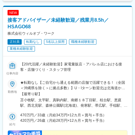
NEW
接客アドバイザー／未経験歓迎／残業月8.5h／
HSAGO68
株式会社ウィルオブ・ワーク
正社員
転勤なし
5名以上採用
職種未経験歓迎
業種未経験歓迎
【20代活躍／未経験歓迎】家電量販店・アパレル店における接
客・店舗づくり・スタッフ管理
仕事内容
★転勤なし【ご自宅から通える範囲の店舗で活躍できる！（全国
＜沖縄県を除く＞に拠点多数）】U・Iターン歓迎北は北海道から
勤務地
南は九州まで、全国各地に拠点がありますので、勤務地の希望を
【最寄り駅】
遠慮せずに教えてください♪※4,850社とお取引しているため幅広い
苫小牧駅、太平駅、真駒内駅、南郷１８丁目駅、桂台駅、恵庭
勤務地から選択可能。※全国の家電量販店、百貨店、有名ブランド
駅、西北見駅、森林公園駅(北海道)、発寒駅、帯広駅、手稲駅、岩
のショップ、スマホショップなどの当社取引先店舗勤務。※基本的
見沢駅、東室蘭駅、本八戸駅、筒井駅(青森県)、弘前駅、山ノ目
に担当店舗への直行直帰です。
470万円／33歳（月給34万円×12カ月＋賞与＋手当）
駅、水沢駅、柳原駅(岩手県)、青山駅(岩手県)、遠野駅、大曲駅(秋
420万円／26歳（月給28万円×12カ月＋賞与＋手当）
田県)、泉外旭川駅、羽後本荘駅、大館駅、東酒田駅、寒河江駅、
給与
さくらんぼ東根駅、西米沢駅、くりこま高原駅、石巻駅、石越
駅、古川駅、仙台駅、黒松駅(宮城県)、長町駅、六丁の目駅、亘理