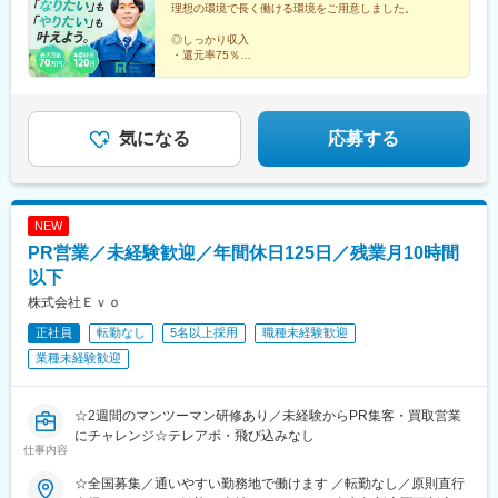
末恒駅、鳥取大学前駅、湖山駅、鳥取駅、津ノ井駅、郡家駅、河
理想の環境で長く働ける環境をご用意しました。
宮駅(埼玉県)、さいたま新都心駅、川口駅、川越駅、所沢駅、越谷
原駅、用瀬駅、智頭駅、安部駅、国英駅、若桜駅、境港駅、馬場
駅、八潮駅、千葉駅、東海神駅、松戸駅、市川真間駅、柏駅、五
崎町駅、上道駅(鳥取県)、余子駅、高松町駅、中浜駅、大篠津町
◎しっかり収入
井駅、木更津駅、新習志野駅、浦安駅(千葉県)、八王子駅、町田
・還元率75％
駅、和田浜駅、備前原駅、建部駅、足守駅、美袋駅、美作落合
・最大月給70万円も可
駅、府中駅(東京都)、調布駅、保谷駅、麹町駅、茅場町駅、赤坂駅
駅、中国勝山駅、琴芝駅、東新川駅(山口県)、居能駅、南中川駅、
・各種手当が充実
(東京都)、新宿三丁目駅、横浜駅、川崎駅、上溝駅、横須賀駅、藤
長門市駅、茅場町駅、肥後橋駅、宝町駅(東京都)、吉塚駅、仙台駅
沢本町駅、平塚駅、本厚木駅、新潟駅、長岡駅、上越妙高駅、富
◎ワークライフバランス
(地下鉄)、祇園駅(福岡県)、新白島駅、横川駅、広電西広島・己斐
山駅、金沢駅、福井駅、甲府駅、長野駅、岐阜駅、浜松駅、静岡
・年間休日120日
気になる
応募する
駅、商工センター入口駅、広電五日市駅、広電廿日市駅、廿日市
・完全週休2日制
駅、富士宮駅、近鉄名古屋駅、豊田市駅、尾張一宮駅、豊橋駅、
市役所前・平良駅、阿品駅(山陽本線)、宮島口駅、山頂駅(千光寺
・出張時帰省費年3回
中岡崎駅、四日市駅、津駅、大津駅、草津駅(滋賀県)、長浜駅、京
山)、河戸帆待川駅、緑井駅、古市駅(広島県)、中筋駅、祇園新橋
都駅、宇治駅(奈良線)、亀岡駅、西梅田駅、堺駅、河内花園駅、枚
北駅、岡山駅前駅、倉敷市駅、植松駅、電鉄出雲市駅、水天宮前
方市駅、豊中駅、岸和田駅、吹田駅(東海道本線)、和泉中央駅、神
駅、本町駅、京橋駅(東京都)、馬出九大病院前駅、仙台駅、櫛田神
NEW
戸駅(兵庫県)、姫路駅、西宮駅、尼崎駅(東海道本線)、伊丹駅(福知
社前駅、猿猴橋町駅、横川一丁目駅、福島町駅、草津南駅、修大
PR営業／未経験歓迎／年間休日125日／残業月10時間
山線)、奈良駅、畝傍駅、鳥居前駅、郡山駅(奈良県)、近鉄下田
協創中高前駅、山陽女学園前駅、宮内串戸駅、阿品東駅、西川緑
駅、天理駅、和歌山駅、紀伊田辺駅、橋本駅(和歌山県)、打田駅、
以下
道公園駅、八丁堀駅(東京都)、淀屋橋駅、銀座一丁目駅、箱崎宮前
鳥取駅、松江駅、岡山駅、倉敷駅、津山駅、広島駅、福山駅、呉
駅、あおば通駅、呉服町駅(福岡県)
株式会社Ｅｖｏ
駅、東広島駅、下関駅、山口駅(山口県)、宇部駅、徳山駅、徳島
正社員
転勤なし
5名以上採用
職種未経験歓迎
駅、阿南駅、高松駅(香川県)、丸亀駅、詫間駅、松山駅(愛媛県)、
今治駅、新居浜駅、後免町駅(鉄道線)、高知駅、天神南駅、小倉駅
業種未経験歓迎
(福岡県)、久留米駅、飯塚駅、大牟田駅、春日駅(福岡県)、佐賀
駅、唐津駅、鳥栖駅、長崎駅(長崎県)、佐世保駅、諫早駅、熊本
駅、八代駅、愛野駅、大分駅、別府駅(大分県)、中津駅(大分県)、
☆2週間のマンツーマン研修あり／未経験からPR集客・買取営業
佐伯駅、宮崎駅、都城駅、日向市駅、鹿児島駅、霧島神宮駅、宮
にチャレンジ☆テレアポ・飛び込みなし
仕事内容
ケ浜駅、三河安城駅、金山駅(愛知県)、ナゴヤドーム前矢田駅、下
灘駅、宇和島駅、道後公園駅、石岡駅、東岡山駅、西大寺駅、北
☆全国募集／通いやすい勤務地で働けます ／転勤なし／原則直行
長瀬駅、水沢駅、平泉駅、北上駅、岐阜羽島駅、高山駅、大垣