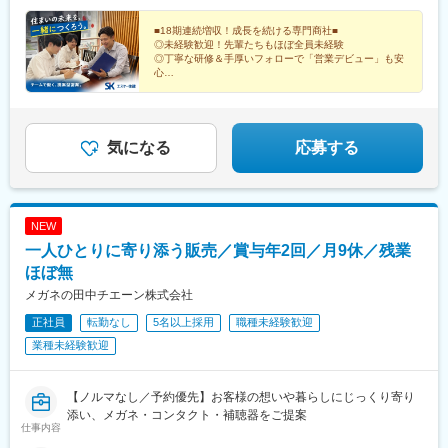
2361-1・「新伊勢崎駅」から車7分▼名古屋支店愛知県名古屋市
北区清水2-15-5・「清水駅」から徒歩6分▼三河支店愛知県刈谷市
■18期連続増収！成長を続ける専門商社■
◎未経験歓迎！先輩たちもほぼ全員未経験
今岡町西吹戸5丁目4番・「一ツ木駅」から徒歩20分▼広島支店広
◎丁寧な研修＆手厚いフォローで「営業デビュー」も安
島県廿日市市木材港北1-8・「廿日市駅」から徒歩14分※マイカー
心
通勤OK（支店により相談可）※受動喫煙対策：屋内禁煙
◎年休126日／完全週休2日制／土日祝休み
◎未経験でも月給25万円以上
◎原則、転勤なし！地元で腰を据えて働ける
気になる
応募する
NEW
一人ひとりに寄り添う販売／賞与年2回／月9休／残業
ほぼ無
メガネの田中チエーン株式会社
正社員
転勤なし
5名以上採用
職種未経験歓迎
業種未経験歓迎
【ノルマなし／予約優先】お客様の想いや暮らしにじっくり寄り
添い、メガネ・コンタクト・補聴器をご提案
仕事内容