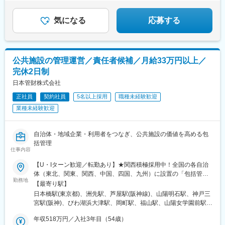
和光市駅、ふじみ野駅、本川越駅、蘇我駅、葭川公園駅、本八幡
駅(総武線)、行徳駅、松戸駅、五井駅、浦安駅(千葉県)、稲毛駅、
気になる
応募する
水戸駅、北高崎駅、近文駅、狸小路駅、青山駅(岩手県)、東照宮
駅、天童南駅、新潟駅、長岡駅、長野駅、新加納駅、常永駅、片
浜駅、愛知大学前駅、米野木駅、岡崎駅、安城駅、赤池駅(愛知
県)、星ケ丘駅(愛知県)、鶴舞駅、小牧口駅、櫛田駅、北勢中央公
公共施設の管理運営／責任者候補／月給33万円以上／
園口駅、天王寺駅前駅、京橋駅(大阪府)、千鳥橋駅、今里駅(地下
完休2日制
鉄)、大正駅(大阪府)、堺東駅、新金岡駅、鳳駅、下松駅(大阪府)、
豊中駅、江坂駅、高槻市駅、大日駅、守口市駅、茨木市駅、寝屋
日本管財株式会社
川市駅、和泉中央駅、箕面萱野駅、藤井寺駅、布施駅、近鉄八尾
正社員
契約社員
5名以上採用
職種未経験歓迎
駅、烏丸駅、桂駅、京都駅、新ノ口駅、志都美駅、三宮駅(神戸市
営)、新在家駅、西神中央駅、明石駅、西宮北口駅、高速長田駅、
業種未経験歓迎
尼崎駅(阪神線)、伊丹駅(福知山線)、川西能勢口駅、宝塚駅、滝の
茶屋駅、草津駅(滋賀県)、岡山駅前駅、倉敷駅、八丁堀駅(広島
自治体・地域企業・利用者をつなぎ、公共施設の価値を高める包
県)、廿日市市役所前・平良駅、原爆ドーム前駅、空港通り駅、阿
括管理
波富田駅、高知駅、平和通駅、香椎駅、天神駅、西新駅、高宮駅
仕事内容
(福岡県)、九大学研都市駅、吉塚駅、大牟田駅、福工大前駅、朝倉
街道駅、佐世保駅、竜田口駅、滝尾駅、天文館通駅、おもろまち
【U・Iターン歓迎／転勤あり】★関西積極採用中！全国の各自治
駅、浦添前田駅、てだこ浦西駅、首里駅、南が丘駅、津田沼駅、
体（東北、関東、関西、中国、四国、九州）に設置の「包括管理
神戸駅(兵庫県)、品川駅、戸越公園駅、新八柱駅、姫路駅、伊勢佐
勤務地
センター」※入社から1年程度（案件受託状況及び業務評価によ
【最寄り駅】
木長者町駅、東梅田駅、野町駅、土山駅、北方真桑駅、名古屋
る）はご自宅から通える範囲の現場にてお仕事に慣れていただき
日本橋駅(東京都)、洲先駅、芦屋駅(阪神線)、山陽明石駅、神戸三
駅、南茨木駅(阪急線)、心斎橋駅、弁天町駅、播磨駅、新さっぽろ
ます。※その後の勤務エリアは希望を考慮した上で決定します。※
宮駅(阪神)、びわ湖浜大津駅、岡町駅、福山駅、山陽女学園前駅、
駅、円山公園駅、志木駅、北千住駅、今福鶴見駅、上新庄駅、銀
詳細は面接の際にご説明させていただきます。【勤務地エリア】
東郷駅、荒尾駅(熊本県)、みらい平駅、勝田駅、下館駅、日野駅
座一丁目駅、京急川崎駅、谷町九丁目駅、西高蔵駅、代官山駅、
東北：岩手県（奥州市）関東：東京都（日野市）、神奈川県（厚
年収518万円／入社3年目（54歳）
(東京都)、愛宕駅(千葉県)、五井駅、三越前駅、東鳴尾駅、芦屋駅
岩本町駅、田原町駅(東京都)、新宿駅(東京メトロ)、学習院下駅、