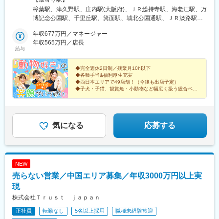
駅、あすなろう四日市駅、菰野駅、松ケ崎駅(三重県)、志摩横山
島県・鳥取県・島根県・福岡県の直営店舗◎現在、愛知県・鳥取
樟葉駅、津久野駅、庄内駅(大阪府)、ＪＲ総持寺駅、海老江駅、万
駅、五十鈴ケ丘駅、茅町駅、守山駅、八日市駅、長浜駅、草津駅
県・中国地方エリアを積極採用中です！＜勤務地＞■大阪府／大阪
博記念公園駅、千里丘駅、箕面駅、城北公園通駅、ＪＲ淡路駅、
(滋賀県)、堅田駅、南彦根駅、近江八幡駅、醍醐駅(京都府)、ケー
市・茨木市・吹田市・箕面市・堺市・岸和田市・泉佐野市・松原
喜連瓜破駅、河内天美駅、堺駅、泉ケ丘駅、上牧駅(大阪府)、久米
ブル八幡宮山上駅、東寺駅、茶山・京都芸術大学駅、淀駅、京都
市・豊中市・枚方市・高槻市■京都府／京都市・八幡市・木津川市
年収677万円／マネージャー
田駅、井原里駅、住之江公園駅、西二見駅、伊丹駅(阪急線)、加古
駅、高の原駅、西梅田駅、鴻池新田駅、三国駅(大阪府)、日本橋駅
■兵庫県／西宮市・伊丹市・加古川市・明石市・神戸市■奈良県／
年収565万円／店長
川駅、春日野道駅(阪神線)、西ノ京駅、大和高田駅、笠縫駅、浮孔
給与
(大阪府)、北千里駅、深井駅、藤井寺駅、香里園駅、なんば駅(南
奈良市・大和高田市・磯城郡田原本町・橿原市■和歌山県／和歌山
駅、高の原駅、ケーブル八幡宮山上駅、伏見駅(京都府)、茶山・京
海線)、泉ケ丘駅、なかもず駅、摂津富田駅、近鉄八尾駅、七道
市■愛知県／名古屋市・日進市・知多市・江南市■徳島県／板野郡
都芸術大学駅、東松江駅(和歌山県)、江南駅(愛知県)、古見駅(愛知
駅、樟葉駅、門真市駅、和泉中央駅、今福鶴見駅、河内松原駅、
藍住町■香川県／高松市■愛媛県／今治市・伊予郡松前町■高知県
◆完全週休2日制／残業月10h以下
県)、港区役所駅、赤池駅(愛知県)、勝瑞駅、高知駅、伏石駅、古
◆各種手当&福利厚生充実
住道駅、深江橋駅、天王寺駅、岡田浦駅、宇野辺駅、池田駅(大阪
／高知市■広島県／広島市・福山市・廿日市市 ■鳥取県／鳥取市■
泉駅、今治駅、道上駅、廿日市市役所前・平良駅、商工センター
◆西日本エリアで49店舗！（今後も出店予定）
府)、北巽駅、東岸和田駅、ドーム前駅、衣摺加美北駅、新福島
島根県／出雲市・松江市■福岡県／筑紫野市・北九州市◎受動喫煙
入口駅、湖山駅、松江駅、出雲市駅、朝倉街道駅、西小倉駅、野
◆子犬・子猫、観賞魚・小動物など幅広く扱う総合ペッ
駅、高鷲駅、千船駅、天下茶屋駅、天王寺駅前駅、大日駅、園田
対策：分煙※喫煙所あり
トショップ
田駅(阪神線)、公園東口駅、下新庄駅、大小路駅、岩屋駅(兵庫
駅、別府駅(兵庫県)、北伊丹駅、西飾磨駅、ハーバーランド駅、学
「安定した就業環境」「好きな部門に配属OK」
県)、高田駅(奈良県)、元田中駅、東海通駅、新井口駅、天拝山
笑顔で働ける理由があります！
園都市駅、御影駅(兵庫県・阪神線)、ウッディタウン中央駅、中央
駅、平和通駅、野田阪神駅、淡路駅、花田口駅、灘駅、草津南
市場前駅、久寿川駅、箕谷駅、新長田駅、大久保駅(兵庫県)、鼓滝
駅、小倉駅(福岡県)
気になる
応募する
駅、郡山駅(奈良県)、金橋駅、尼ケ辻駅、東生駒駅、中松江駅、湖
山駅、後藤駅、松江駅、球場前駅(岡山県)、清輝橋駅、久世駅、八
丁堀駅(広島県)、東福山駅、廿日市市役所前・平良駅、天神川駅、
広島駅、西条駅(広島県)、下祇園駅、新広駅、商工センター入口
NEW
駅、南小野田駅、妻崎駅、下関駅、下松駅(山口県)、岩国駅、防府
駅、今治駅、久留米大学前駅、香椎宮前駅、天道駅、小倉駅(福岡
売らない営業／中国エリア募集／年収3000万円以上実
県)、賀茂駅、天神南駅、東比恵駅、橋本駅(福岡県)、南福岡駅、
現
福間駅、折尾駅、戸畑駅、甘木駅(西鉄線)、大保駅、守恒駅、枝光
株式会社Ｔｒｕｓｔ ｊａｐａｎ
駅、赤間駅、博多南駅、二島駅、佐賀駅、肥前鹿島駅、大橋駅(長
崎県)、熊本駅前駅、東海学園前駅、黒髪町駅、豊後国分駅、別府
正社員
転勤なし
5名以上採用
職種未経験歓迎
駅(大分県)、南宮崎駅、宮城野通駅、栄町駅(千葉県)、京成西船