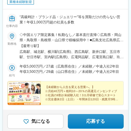
業種未経験歓迎
駅、大師前駅、東池袋駅、六本木一丁目駅、蒲田駅、お花茶屋
駅、平沼橋駅、センター北駅、京急川崎駅、北茅ケ崎駅、新魚津
駅、東三日市駅、古庄駅、中岡崎駅、千種駅、新正駅、広小路駅
“高級時計・ブランド品・ジュエリー”等を買取だけの売らない営
(三重県)、元田中駅、北新地駅、近鉄日本橋駅、大国町駅、中百舌
業！年収1,000万円超の社員も多数
鳥駅、大和川駅、横堤駅、大阪阿部野橋駅、茨木駅、大正駅(大阪
仕事内容
府)、福島駅(大阪環状線)、岸里駅、住吉駅(兵庫県・阪神線)、南ウ
◇中国エリア限定募集！転勤なし／基本直行直帰◇広島県・岡山
ッディタウン駅、駒ケ林駅、多田駅(兵庫県)、三本松口駅、立町
県・鳥取県・島根県・山口県で積極採用中！■広島支社広島県広島
駅、宮内駅(広島県)、矢賀駅、猿猴橋町駅、新井口駅、西鉄千早
勤務地
市中区大手町3丁目1-3 IT大手町ビル▽▽▽全国に営業所も展開
【最寄り駅】
駅、平和通駅、次郎丸駅、西鉄福岡駅、徳力公団前駅、浦上車庫
▽▽▽■東京支社・東京都中央区新川1-3-3 グリーンオーク茅場町
駅、熊本駅、坪井川公園駅、仙台駅(地下鉄)、千葉駅、東中山駅、
広島駅、城北駅、横川駅(広島県)、西広島駅、新井口駅、五日市
４F■大阪支社・大阪府大阪市西区京町堀1丁目3-3 肥後橋パーク
乃木坂駅、車道駅、近鉄四日市駅、九条駅(京都府)、大阪駅、大阪
駅、廿日市駅、宮内駅(広島県)、広電阿品駅、広電宮島口駅、玖波
ビル4階■東京本社・東京都中央区銀座1-12-4N＆E BLD. 6F■福
難波駅、今宮戎駅、白鷺駅、高須神社駅、ドーム前千代崎駅、中
駅、大竹駅、天神川駅、向洋駅、中野東駅、安芸中野駅、瀬野
岡支社・福岡県福岡市東区馬出5-2-20■仙台支社・宮城県仙台市青
年収5,000万円／27歳（広島県在住）／未経験／中途入社2年目
之島駅、西天下茶屋駅、阿倍野駅(地下鉄)、石屋川駅、西代駅、胡
駅、八本松駅、寺家駅、西条駅(広島県)、西高屋駅、河内駅、本郷
葉区中央4-10-3※転勤一切なし
年収3,500万円／29歳（山口県在住）／未経験／中途入社2年目
町駅、宮内串戸駅、的場町駅、井口駅(広島県)、千早駅、旦過駅、
駅(広島県)、三原駅、糸崎駅、尾道駅、新尾道駅、松永駅、備後赤
給与
渡辺通駅、岩屋橋駅、二本木口駅、打越駅
坂駅、福山駅、東福山駅、大門駅(広島県)、矢野駅、坂駅、呉駅、
川原石駅、吉浦駅、かるが浜駅、天応駅、呉ポートピア駅、小屋
【未経験から人生を変える営業へ。】
浦駅、安芸阿賀駅、新広駅、広駅、竹原駅、忠海駅、入野駅(広島
☆月給40万円＋粗利10～20％の高還元インセンティブ
県)、安芸津駅、安浦駅、安登駅、安芸川尻駅、仁方駅、吉名駅、
☆社員の9割が未経験入社！3カ月研修で安心スタート
大乗駅、安芸長浜駅、東尾道駅、神辺駅、湯野駅、道上駅、万能
☆完全週休2日（土日）・年間休日120日・残業月5時間
以内
倉駅、駅家駅、近田駅、戸手駅、新市駅、鵜飼駅(広島県)、府中駅
(広島県)、下川辺駅、河佐駅、吉舎駅、甲奴駅、可部駅、中島駅、
＼入社1年目から平均月収100万超え◎／
あき亀山駅、上八木駅、七軒茶屋駅、大町駅(広島県)、古市橋駅、
下祇園駅、安芸長束駅、三滝駅、戸坂駅、安芸矢口駅、玖村駅、
気になる
応募する
下深川駅、中深川駅、上深川駅、吉田口駅、向原駅(広島県)、甲立
駅、八次駅、三次駅、塩町駅、岡山駅、北長瀬駅、庭瀬駅、中庄