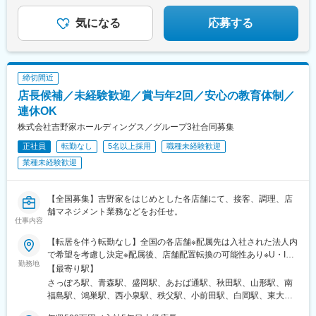
内駅(広島県)、汐留駅、小倉駅(福岡県)
★土日祝休み＆年休120日以上
気になる
応募する
締切間近
店長候補／未経験歓迎／賞与年2回／安心の教育体制／
連休OK
株式会社吉野家ホールディングス／グループ3社合同募集
正社員
転勤なし
5名以上採用
職種未経験歓迎
業種未経験歓迎
【全国募集】吉野家をはじめとした各店舗にて、接客、調理、店
舗マネジメント業務などをお任せ。
仕事内容
【転居を伴う転勤なし】全国の各店舗※配属先は入社された法人内
で希望を考慮し決定※配属後、店舗配置転換の可能性あり※U・Iタ
勤務地
ーン歓迎●東日本エリア北海道、青森県、岩手県、宮城県、秋田
【最寄り駅】
県、山形県、福島県、富山県、石川県、福井県、長野県、山梨
さっぽろ駅、青森駅、盛岡駅、あおば通駅、秋田駅、山形駅、南
県、岐阜県、静岡県、愛知県、三重県●首都圏エリア埼玉県、千葉
福島駅、鴻巣駅、西小泉駅、秩父駅、小前田駅、白岡駅、東大宮
県、東京都、神奈川県●西日本エリア滋賀県、京都府、大阪府、兵
駅、北与野駅、上野駅、稲荷町駅(東京都)、池袋駅、西所沢駅、所