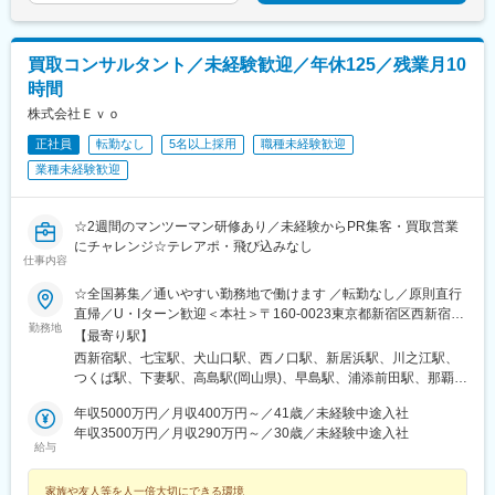
松島駅、ゆいの杜東駅、高久駅、五位堂駅、富雄駅、西加積駅、
ば通駅、日吉町駅、第一通り駅、七ツ屋駅、福井駅(福井県)、電鉄
東野尻駅、ハーモニーホール駅、遠賀川駅、行橋駅、糸島高校前
富山駅、大阪難波駅、三宮駅(神戸新交通)、京都河原町駅、四宮
駅、保原駅、会津若松駅、原ノ町駅、山陽網干駅、三木駅(神戸電
駅、紙屋町東駅、胡町駅、天神南駅、旦過駅、五島町駅、朝日通
鉄線)、南小樽駅、稲積公園駅、苫小牧駅、和歌山港駅、淀屋橋
買取コンサルタント／未経験歓迎／年休125／残業月10
駅
駅、大山駅(東京都)、モレラ岐阜駅、千歳駅(北海道)、卸町駅(宮城
時間
県)、伏屋駅、吉塚駅、伊予三島駅、友部駅、花崎駅、偕楽園駅、
株式会社Ｅｖｏ
守谷駅、ゆめみ野駅、北春日部駅、上星川駅、善行駅、三崎口
駅、内宿駅、柏の葉キャンパス駅、岩瀬駅、古河駅、鶴瀬駅、東
正社員
転勤なし
5名以上採用
職種未経験歓迎
武動物公園駅、上板橋駅、本厚木駅、亀戸水神駅、東千葉駅、高
業種未経験歓迎
田駅(神奈川県)、向ケ丘遊園駅、北山田駅(神奈川県)、西武柳沢
駅、川和町駅、雀宮駅、岡本駅(栃木県)、木更津駅、北松戸駅、武
里駅、栗橋駅、樅山駅、湯河原駅、松戸駅、東富岡駅、新鹿沼
☆2週間のマンツーマン研修あり／未経験からPR集客・買取営業
駅、楡木駅、原木中山駅、東林間駅、東武宇都宮駅、秩父駅、小
にチャレンジ☆テレアポ・飛び込みなし
竹向原駅、鶴間駅、西大島駅、新浦安駅、本蓮沼駅、相模原駅、
仕事内容
十条駅(東京都)、みどり台駅、東宿郷駅、江曽島駅、笠間駅、下館
☆全国募集／通いやすい勤務地で働けます ／転勤なし／原則直行
駅、新守谷駅、流山おおたかの森駅、南柏駅、明大前駅、塚原
直帰／U・Iターン歓迎＜本社＞〒160-0023東京都新宿区西新宿五
駅、瀬谷駅、北茅ケ崎駅、千葉ニュータウン中央駅、柏駅、西小
勤務地
丁目1番1号 住友不動産新宿ファーストタワー3階※転居を伴う転
【最寄り駅】
泉駅、公津の杜駅、八街駅、茂原駅、牛浜駅、藤沢駅、雑色駅、
勤はありません。■その他勤務地・都内23区、関東のプロジェク
西新宿駅、七宝駅、犬山口駅、西ノ口駅、新居浜駅、川之江駅、
西立川駅、北八王子駅、三鷹駅、曳舟駅、西葛西駅、逗子駅、宮
ト先やご希望の全国
つくば駅、下妻駅、高島駅(岡山県)、早島駅、浦添前田駅、那覇空
崎台駅、並木北駅、古淵駅、矢板駅、北真岡駅、伊勢原駅、淵野
港駅(鉄道)、石鳥谷駅、矢幅駅、脇ノ沢駅、鵜沼宿駅、土岐市駅、
辺駅、中野坂上駅、広電廿日市駅、安芸駅、土佐山田駅、大阪空
年収5000万円／月収400万円～／41歳／未経験中途入社
くりこま高原駅、長町一丁目駅、宇治駅(奈良線)、久津川駅、山城
港駅(大阪モノレール)、狛江駅、芳賀台駅、学園前駅(奈良県)、上
年収3500万円／月収290万円～／30歳／未経験中途入社
青谷駅、天ケ瀬駅、有佐駅、吉井駅(群馬県)、前橋大島駅、広駅、
保原駅、肥後橋駅、下板橋駅、登戸駅、東伏見駅、下総中山駅、
給与
廿日市駅、高瀬駅(香川県)、滝の茶屋駅、あき総合病院前駅、山田
南林間駅、志村坂上駅、駅東公園前駅、下高井戸駅、岩原駅、熊
西町駅、具同駅、浜崎駅、朝霞台駅、東岩槻駅、大野原駅、亀山
川駅、逗子・葉山駅、宮前平駅、並木中央駅、西新宿五丁目駅、
家族や友人等を人一倍大切にできる環境