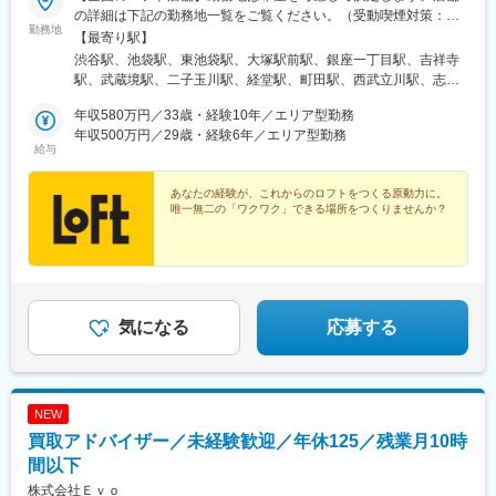
の詳細は下記の勤務地一覧をご覧ください。（受動喫煙対策：あ
勤務地
り／勤務先の環境に従う）＝＝＝＝＝《転勤について》試用期間
【最寄り駅】
（6カ月）終了後は全国転勤を伴う異動の可能性があります。下記
渋谷駅、池袋駅、東池袋駅、大塚駅前駅、銀座一丁目駅、吉祥寺
いずれかの区分を入社時に選択いただきます。◆全国型…全国へ
駅、武蔵境駅、二子玉川駅、経堂駅、町田駅、西武立川駅、志村
の転勤◆エリア型…全都道府県の9エリア（1エリアに約4県）の
坂上駅、国際展示場駅、亀戸駅、西大島駅、京成上野駅、大泉学
中から2エリア以上選択＼ 費用の心配はありません ／転勤に伴う
年収580万円／33歳・経験10年／エリア型勤務
園駅、大井町駅、亀有駅、北千住駅、錦糸町駅、押上駅、後楽園
引っ越し費用は会社が全額負担＆転勤支度金も支給します。（詳
年収500万円／29歳・経験6年／エリア型勤務
駅、国分寺駅、新宿三丁目駅、高田馬場駅、八王子駅、立川駅、
給与
細は福利厚生欄に記載）＼ 視野が大きく広がる ／地域によって文
東京駅、国立駅、武蔵小金井駅、川崎駅、武蔵小杉駅、海老名駅
化やお客様のニーズも千差万別。多様な場所で経験を積むこと
(相模線)、鴨宮駅、横浜駅、上大岡駅、新横浜駅、橋本駅(神奈川
で、販売や売場づくり、マネジメントのスキルもぐっとアップし
あなたの経験が、これからのロフトをつくる原動力に。
県)、東戸塚駅、新綱島駅、辻堂駅、平塚駅、横須賀中央駅、鶴見
唯一無二の「ワクワク」できる場所をつくりませんか？
ていきます。全国各地に仲間が広がっていく喜びも、ロフトなら
駅、本厚木駅、大宮駅(埼玉県)、さいたま新都心駅、浦和駅、新三
ではの魅力です！
郷駅、上尾駅、川口駅、川越駅、所沢駅、深谷駅、鷲宮駅、京成
千葉駅、千葉寺駅、船橋駅、鬼越駅、五井駅、逆井駅、新松戸
駅、流山おおたかの森駅、リゾートゲートウェイ・ステーション
駅、つくば駅、研究学園駅、偕楽園駅、宇都宮駅東口駅、雀宮
駅、前橋駅、国定駅、狸小路駅、苗穂駅、新さっぽろ駅、旭川
気になる
応募する
駅、帯広駅、五稜郭公園前駅、五所川原駅、秋田駅、盛岡駅、仙
台駅(地下鉄)、長町南駅、杜せきのした駅、郡山富田駅、港区役所
駅、安城駅、六名駅、春日井駅(中央本線)、日進駅(愛知県)、柳津
駅(岐阜県)、モレラ岐阜駅、静岡駅、浜松駅、片浜駅、平田町駅、
NEW
新潟駅、長岡駅、北鉄金沢駅、小松駅、福井城址大名町駅、速星
駅、富山駅、上田駅、松本駅、国母駅、大阪梅田駅(阪神線)、大阪
買取アドバイザー／未経験歓迎／年休125／残業月10時
阿部野橋駅、なんば駅(南海線)、大阪駅、天王寺駅、富木駅、万博
間以下
記念公園駅、和泉中央駅、樟葉駅、高槻駅、近鉄八尾駅、河内天
株式会社Ｅｖｏ