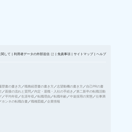
に関して
利用者データの外部送信
免責事項
サイトマップ
ヘルプ
履歴書の書き方
／
職務経歴書の書き方
／
志望動機の書き方
／
自己PRの書
方
／
面接の流れと質問
／
内定・退職・入社の手続き
／
第二新卒の転職活動
グ
／
平均年収
／
生涯年収
／
転職理由
／
転職年齢
／
中途採用の実態
／
仕事満
／
ホンネの転職白書
／
職種図鑑
／
企業情報