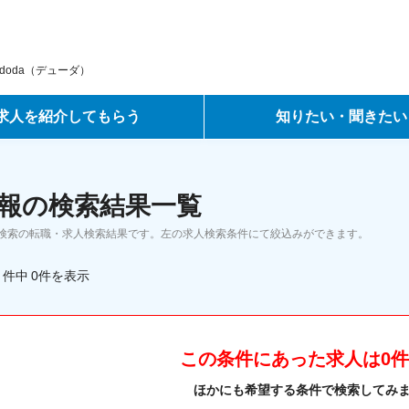
oda（デューダ）
求人を紹介してもらう
知りたい・聞きたい
ントサービス
転職ノウハウ
報の検索結果一覧
サービス
データで見る転職
検索の転職・求人検索結果です。左の求人検索条件にて絞込みができます。
ーエージェントサービス
コラム・インタビュー
件中
0
件
を表示
転職Q&A
この条件にあった求人は0
ほかにも希望する条件で検索してみ