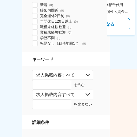
食事補助あり◎
新着
AGC横浜テクニカルセンター 住所：神奈川県横浜市鶴見区末広町1-1 勤務地最寄駅：JR線／弁天橋駅 受動喫煙対策：敷地内喫煙可能場所あり 変更の範囲：無
本社 住所：東京都千代田区神田錦町2-2-1 KANDASQUARE 受動喫煙対策：屋内全面禁煙 変更の範囲：会社の定める事業所
(
0
)
締め切間近
(
0
)
400万円～550万円 ＜賃金形態＞ 月給制 固定給＋業績給 ＜賃金内訳＞ 月額（基本給）：230,000円～280,000円 ＜月給＞ 230,000円～280,000円 ＜昇給有無＞ 有 ＜残業手当＞ 有 ＜給与補足＞ ※上記はあくまで最低保証額です。実際にはこれまでの経験やスキルを考慮の上、決定します。 年収には残業代は含めておりません。 ■昇給：年1回 ■賞与：年2回 賃金はあくまでも目安の金額であり、選考を通じて上下する可能性があります。 月給(月額)は固定手当を含めた表記です。
350万円～500万円 ＜賃金形態＞ 月給制 ＜賃金内訳＞ 月額（基本給）：215,000円～307,000円 固定残業手当/月：76,700円～110,000円（固定残業時間45時間0分/月） 超過した時間外労働の残業手当は追加支給 ＜月給＞ 291,700円～417,000円（一律手当を含む） ＜昇給有無＞ 有 ＜残業手当＞ 有 ＜給与補足＞ ※経験・能力を考慮の上、年齢に関わりなく当社規定により優遇します。 賃金はあくまでも目安の金額であり、選考を通じて上下する可能性があります。 月給(月額)は固定手当を含めた表記です。
完全週休2日制
(
0
)
年間休日120日以上
(
0
)
気になる
気になる
職種未経験歓迎
(
0
)
業種未経験歓迎
(
0
)
学歴不問
(
0
)
転勤なし（勤務地限定）
(
0
)
キーワード
求人掲載内容すべて
を含む
求人掲載内容すべて
を含まない
詳細条件