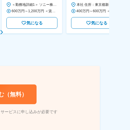
画～調達／働き方◎
＜勤務地詳細1＞ ソニー株式会社 住所：神奈川県横浜市西区みなとみらい5-1-1 受動喫煙対策：屋内全面禁煙 ＜勤務地詳細2＞ ソニーシティ大崎 住所：東京都品川区大崎2-10-1 勤務地最寄駅：JR線／大崎駅 受動喫煙対策：屋内全面禁煙 変更の範囲：会社の定める事業所（リモートワーク含む）
本社 住所：東京都新宿区西新宿6丁目22-1 新宿スクエアタワー B1階 勤務地最寄駅：東京メトロ丸ノ内線／西新宿駅 受動喫煙対策：屋内全面禁煙 変更の範囲：会社の定める事業所（リモートワーク含む）
600万円～1,200万円 ＜賃金形態＞ 月給制 ＜賃金内訳＞ 月額（基本給）：350,000円～500,000円 ＜月給＞ 350,000円～500,000円 ＜昇給有無＞ 有 ＜残業手当＞ 有 ＜給与補足＞ ※年収は経験や能力を考慮の上、当社規定により決定します。 賃金はあくまでも目安の金額であり、選考を通じて上下する可能性があります。 月給(月額)は固定手当を含めた表記です。
400万円～600万円 ＜賃金形態＞ 月給制 経験・能力を考慮の上、優遇いたします。 ＜賃金内訳＞ 月額（基本給）：300,000円～450,000円 ＜月給＞ 300,000円～450,000円 ＜昇給有無＞ 有 ＜残業手当＞ 有 ＜給与補足＞ ・賞与実績：年2回 ・昇給：年1回 ※半年毎に評価を行い、評価が高ければ年齢に関係なく昇給・昇格していきます。創造性の高い人・新しいことにチャレンジした人が高い評価を得られます。 賃金はあくまでも目安の金額であり、選考を通じて上下する可能性があります。 月給(月額)は固定手当を含めた表記です。
気になる
気になる
む（無料）
トサービスに申し込みが必要です