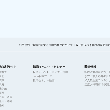
利用規約
通信に関する情報の利用について
取り扱うべき職種の範囲等
地域別サイト
転職イベント・セミナー
関連情報
北海道
転職イベント・セミナー情報
転職活動の進め方
／
東北
doda転職フェア
き方
／
求人応募の仕
関東
転職セミナー動画
／
人気企業ランキン
東海
足度
／
転職市場予測
北信越
関西
中国・四国
九州・沖縄
海外