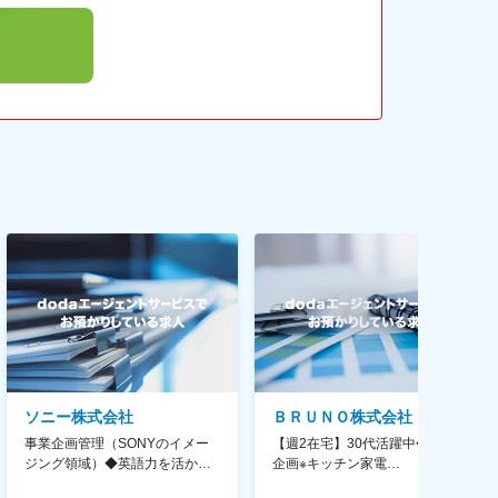
ソニー株式会社
ＢＲＵＮＯ株式会社
事業企画管理（SONYのイメー
【週2在宅】30代活躍中◆商品
ジング領域）◆英語力を活か
企画※キッチン家電
す/CFO管轄＃SECCFO0027
◆「BRUNO」新商品の企画／企