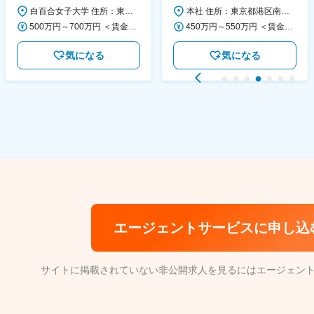
大学
活動を支える日本公式支援窓口
白百合女子大学 住所：東京都調布市緑ヶ丘1-25 勤務地最寄駅：京王線／仙川駅 受動喫煙対策：屋内全面禁煙 変更の範囲：会社の定める事業所
本社 住所：東京都港区南青山6-10-11 ウェスレーセンター3F 勤務地最寄駅：地下鉄各線／表参道駅 受動喫煙対策：屋内全面禁煙 変更の範囲：会社の定める事業所（リモートワーク含む）
◆正職員登用前提
500万円～700万円 ＜賃金形態＞ 月給制 ＜賃金内訳＞ 月額（基本給）：280,000円～430,000円 ＜月給＞ 280,000円～430,000円 ＜昇給有無＞ 有 ＜残業手当＞ 有 ＜給与補足＞ ※年齢・過去の経験に基づき、本学規定に合わせ決定 【残業手当】有 /残業時間に応じて全額支給（※想定年収に含む） 【各種手当】扶養手当/住宅手当/通勤手当 等 【賞与】年2回（6月、12月） 【昇給】年1回（4月） 賃金はあくまでも目安の金額であり、選考を通じて上下する可能性があります。 月給(月額)は固定手当を含めた表記です。
450万円～550万円 ＜賃金形態＞ 月給制 ＜賃金内訳＞ 月額（基本給）：340,000円～420,000円 ＜月給＞ 340,000円～420,000円 ＜昇給有無＞ 有 ＜残業手当＞ 有 ＜給与補足＞ ※能力・経験によって決定します。 ■賞与あり（業績評価に応じて支給） 賃金はあくまでも目安の金額であり、選考を通じて上下する可能性があります。 月給(月額)は固定手当を含めた表記です。
気になる
気になる
エージェントサービスに申し込
サイトに掲載されていない非公開求人を見るにはエージェン