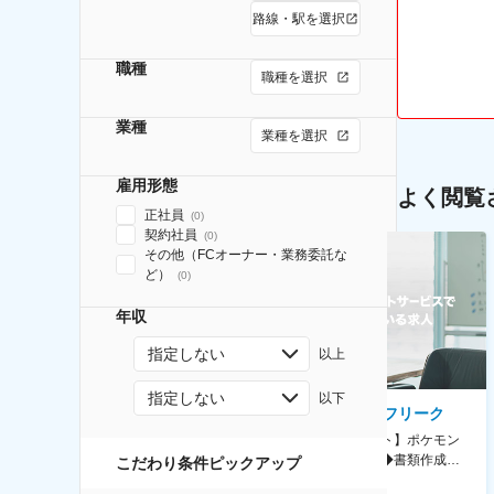
路線・駅を選択
職種
職種を選択
業種
業種を選択
雇用形態
よく閲覧
正社員
(
0
)
契約社員
(
0
)
その他（FCオーナー・業務委託な
ど）
(
0
)
年収
指定しない
以上
指定しない
以下
AGC株式会社
株式会社ゲームフリーク
【横浜※一般職/転勤なし】庶
【庶務アシスタント】ポケモン
務・事務担当～開発部材の発注
シリーズ開発企業◆書類作成・
こだわり条件ピックアップ
やDXに向けたシステム利用等～
データ入力など◆年休126日・