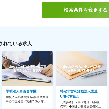
検索条件を変更する
されている求人
学校法人白百合学園
特定非営利活動法人国連
UNHCR協会
学校法人の経理担当※科研費業務
中心◇正社員／実働7.5h／年休
【表参道】人事（労務・給与社
130日／1881年創立の伝統女子
保等）◆国連の難民支援機関の