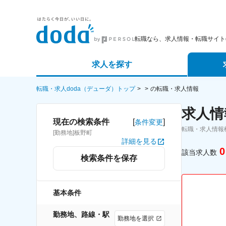
転職なら、求人情報・転職サイトd
求人を探す
詳細条件から探す
エージェ
転職・求人doda（デューダ）トップ
の転職・求人情報
求人情
新着求人から探す
スカウト
[
]
現在の検索条件
条件変更
転職・求人情報
[勤務地]板野町
求人特集から探す
パートナ
詳細を見る
0
該当求人数
検索条件を保存
基本条件
勤務地、路線・駅
勤務地を選択