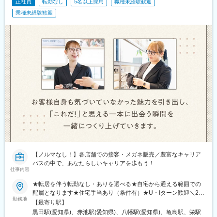
正社員
転勤なし
5名以上採用
職種未経験歓迎
業種未経験歓迎
【ノルマなし！】各店舗での接客・メガネ販売／豊富なキャリア
パスの中で、あなたらしいキャリアを歩もう！
仕事内容
★転居を伴う転勤なし・ありを選べる★自宅から通える範囲での
配属となります★住宅手当あり（条件有）★U・Iターン歓迎＼26
勤務地
年下期オープン！／イオンモール伊達店（福島県）西武飯能ぺぺ
【最寄り駅】
店（埼玉県） ＼積極募集中店舗／新宿東口店、有楽町マルイ店、
黒田駅(愛知県)、赤池駅(愛知県)、八幡駅(愛知県)、亀島駅、栄駅