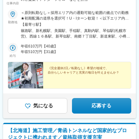
仕事内容
＜原則転勤なし＞採用エリア内の通勤可能な範囲の拠点での勤務
★初期配属の道県を選択可！U・Iターン歓迎！＜以下エリア内の
勤務地
郵便局内に設置されたかんぽサービス部＞■北海道エリア：北海道
【最寄り駅】
■東北エリア：青森県、岩手県、宮城県、秋田県、山形県、福島県
篠路駅、新札幌駅、美園駅、手稲駅、真駒内駅、琴似駅(札幌市
※基本的にスクーターまたはバイク、一部エリアは車で営業※配属
営)、西線１６条駅、新琴似駅、南郷７丁目駅、新道東駅、小樽
先のかんぽサービス部は、応募者の希望も踏まえて決定※入社から
駅、北広島駅、千歳駅(北海道)、野幌駅、滝川駅、岩見沢駅、苫小
3カ月間、研修センター等での育成プログラムに参加 育児等の家
年収610万円【40歳】
牧駅、東室蘭駅、新川町駅(北海道)、七飯駅、湯の川温泉駅、永山
庭事情があり、参加が難しい場合はリモートプログラムとなりま
年収510万円【31歳】
駅、旭川駅、東旭川駅、北見駅、帯広駅、柏林台駅、釧路駅、中
給与
す■受動喫煙対策：屋内原則禁煙（事業所により喫煙スペースあ
央弘前駅、下北駅、津軽五所川原駅、八戸駅、三沢駅(青森県)、新
り）
青森駅、上盛岡駅、二戸駅、一ノ関駅、宮古駅、北上駅、水沢
《完全週休2日／転勤なし》希望の地域で、
駅、久慈駅、紫波中央駅、田茂山駅、五橋駅、石巻駅、内湾入口
自分らしいキャリアと充実の毎日を叶えませんか？
駅、古川駅、白石駅(宮城県)、大河原駅(宮城県)、くりこま高原
駅、新田駅(宮城県)、本塩釜駅、岩沼駅、泉中央駅、卸町駅(宮城
県)、長町南駅、泉外旭川駅、能代駅、東大館駅、羽後本荘駅、湯
沢駅、横手駅、大曲駅(秋田県)、山形駅、米沢駅、鶴岡駅、酒田
駅、村山駅(山形県)、新庄駅、寒河江駅、長井駅、白河駅、いわき
駅、七日町駅、喜多方駅、二本松駅、磐城石川駅、須賀川駅、原
気になる
応募する
ノ町駅、福島学院前駅、郡山富田駅、新さっぽろ駅、西線１４条
駅、松風町駅、湯の川駅、五所川原駅、盛駅、仙台駅(地下鉄)、長
町駅、ひばりが丘駅(北海道)、ロープウェイ入口駅、千歳町駅(北
海道)、函館アリーナ前駅、あおば通駅
【北海道】施工管理／青函トンネルなど国家的なプロ
ジェクトに携われます／資格取得支援充実