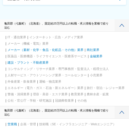
亀田郡（七飯町）（北海道）、固定給25万円以上の転職・求人情報を業種で絞り
込む
IT・通信業界
インターネット・広告・メディア業界
メーカー（機械・電気）業界
メーカー（素材・化学・食品・化粧品・その他）業界
商社業界
医薬品・医療機器・ライフサイエンス・医療系サービス
金融業界
建設・プラント・不動産業界
コンサルティング・リサーチ業界・専門事務所・監査法人・税理士法人
人材サービス・アウトソーシング業界・コールセンター
小売業界
外食産業・飲食業界
運輸・物流業界
エネルギー（電力・ガス・石油・新エネルギー）業界
旅行・宿泊・レジャー業界
警備・清掃業界
理容・美容・エステ業界
教育業界
農林水産・鉱業
公社・官公庁・学校・研究施設
冠婚葬祭業界
その他
亀田郡（七飯町）（北海道）、固定給25万円以上の転職・求人情報を職種で絞り
込む
営業職
企画・管理
技術職（SE・インフラエンジニア・Webエンジニア）