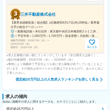
三井不動産株式会社
【業界未経験歓迎／総合職】※応募締切9月17日(木)18時迄／業界最
大手の総合デベロッパー
＜勤務地詳細＞本社住所：東京都中央区日本橋室町2-1-1 三井本館勤務地最寄駅：東京メトロ銀座線・半蔵門線／三越前駅受動喫煙対策：屋内全面禁煙変更の範囲：会社の定める事業所（リモートワーク含む）
＜予定年収＞1,000万円～1,700万円＜賃金形態＞月給制＜賃金内訳＞月額（基本給）：470,000円～800,000円＜月給＞470,000円～800,000円＜昇給有無＞有＜残業手当＞有＜給与補足＞※経験に応ず※上記年収は基礎給与・賞与（2回）を含む。時間外勤務手当・諸手当別途支給。※あくまでモデルケースであり、実際の年収とは異なる可能性があります。処遇条件の詳細は内定後のオファー面談にてご説明いたします。賃金はあくまでも目安の金額であり、選考を通じて上下する可能性があります。月給(月額)は固定手当を含めた表記です。
掲載予定期間：
2026/7/30（木）
〜
2026/10/28（水）
気になる
更新日：
2026/7/30（木）
※求人応募数の多い順にランキングしています（非公開求人は除く）。
※集計対象期間：2026/7/30（木）～2026/8/5（水）
※事情により掲載終了予定日よりも前に求人募集が終了していることもご
ざいます。その場合は当サイトから応募はできませんので、あらかじめご
了承ください。
固定給25万円以上
の人気求人ランキングを詳しく見る
求人の傾向
dodaに掲載中の求人に関するデータを、カテゴリごとにご紹介します。
固定給25万円以上