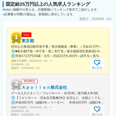
携して迅速な解決を図ります。
固定給25万円以上の人気求人ランキング
dodaに掲載中の求人を、応募数順にランキング形式でご紹介します。
◆当社の強み
※応募数が同数の場合は、新着順に表示しています。
◎全国展開：当社は全国に支店を構えているため、全国展開の外
食チェーン企業のニーズにもお答えできます
更新日：
2026/8/6（木）
◎外食産業の中でのブランド力：業界で確かな知名度を誇り、お
客様にも安心してお取引いただいております
◎豊富な商品ラインナップ：お客様が求める価格・品質等の細か
New
なニーズに対応できます。
東京都
特別な公務員試験対策不要／東京都職員（事務）／月給31万円～
◆当社の魅力
■東京都庁第一本庁舎・第二本庁舎／東京都新宿区西新宿2-8-1 ※東京都庁本庁舎のほか、都内の出先事業所などに配属される場合があります。 ※配属される部署によってリモートワークの相談も可能です。 ◎アクセス・「JR新宿駅」（西口から徒歩約10分）・都営地下鉄大江戸線「都庁前駅」・新宿駅西口（地下バスのりば）から都営バス（都庁循環）「都庁第一本庁舎」、「都庁第二本庁舎」、「都議会議事堂」下車・JR新宿駅西改札「新宿駅西口」バス停から「西参道方面」行きの新宿WEバス乗車、「新宿ワシントンホテル前」下車※禁煙対策：敷地内禁煙
当社は、レストランやホテル・給食・レジャー施設などへ業務用
年収573万円/30歳・主任（月給33万6,360円＋諸手当＋賞与） 年収694万円/35歳・課長代理（月給40万3,560円＋諸手当＋賞与）
の食品や酒類の卸を行っています。創業から60年以上の歴史があ
り、「食の総合商社」として国内メーカーの様々な食品はもちろ
掲載予定期間：
2026/6/25（木）
〜
2026/8/26（水）
ん、ワインやトリュフ・フォアグラ等の海外食材も世界中から輸
気になる
更新日：
2026/6/25（木）
入し、ホテルやレストランへ提供しています。
・取扱っているワイン数は業界トップクラス：各種レストランや
ホテル等全国各地の幅広い店舗へ商品を卸している当社は、酒類
締切間近
の中でも販売好調なワインに特に力を入れています。フランス・
Ａｐｏｌｌｏｎ株式会社
イタリア・スペインなど各地域から常時200種を超えるワインを
データ入力スタッフ／フルリモート・在宅OK／賞与最大年3回
仕入れていますので、更なる知識を身に着けることが可能です。
【フルリモート・完全在宅勤務OK】自宅など、全国どこでもあなたが働きやすい場所で働けます★転居を伴う転勤なし★全国47都道府県どこからでも応募OK【本社】東京都新宿区山吹町130番地の15 茜ビル2-A＜アクセス＞有楽町線「江戸川橋駅」、東西線「東西線」より徒歩10分※受動喫煙対策：あり
・長く安定して勤務できる環境：腰を据えて働く人が多いことが
年収480万円（経験5年／リーダー） 年収400万円（経験3年／メンバー）
当社の特徴の一つです。入社5～6年の社員が多く、20年以上のベ
テランまで多数活躍しています。
掲載予定期間：
2026/6/18（木）
〜
2026/8/19（水）
気になる
更新日：
2026/6/18（木）