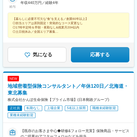
いわき市＜北関東信越＞栃木県宇都宮市/足利市群馬県高崎市茨城
年収440万円／経験4年
県)、泉外旭川駅、荒井駅(宮城県)、岩手飯岡駅、山ノ目駅、羽前
給与
県水戸市新潟県新潟市/長岡市長野県長野市/北佐久郡/塩尻市山梨
千歳駅、東酒田駅、笹木野駅、安積永盛駅、会津若松駅、赤井
県中央市静岡県静岡市/駿東郡＜中部＞愛知県名古屋市/豊田市/豊
駅、東武宇都宮駅、井野駅(群馬県)、福居駅、東水戸駅、東新潟
【暮らしに必要不可欠な“食”を支える／創業60年以上】
橋市静岡県浜松市岐阜県羽島郡三重県津市石川県金沢市富山県富
駅、押切駅、附属中学前駅、御代田駅、広丘駅、小井川駅、新静
◎担当エリアは原則固定！突発的なコース変更なし
山市＜西日本＞大阪府大阪市京都府京都市兵庫県神戸市岡山県岡
岡駅、三島広小路駅、八田駅(関西本線)、北野桝塚駅、浜松駅、岐
◎17時半定時＆早朝・夜勤なし&残業月20H以内
山市広島県広島市福岡県福岡市
南駅、市役所前駅(愛知県)、高茶屋駅、西金沢駅、婦中鵜坂駅、関
◎土日祝休み／全国エリア募集
◎コミュニケーション力が活かせる
目駅、十条駅(京都府・近鉄線)、石屋川駅、備前西市駅、井口駅
◎賞与年2回！手当も充実
(広島県)、貝塚駅(福岡県)、豊島園駅(西武線)、牛田駅(東京都)、浅
野駅、八田駅(名古屋市営)、関目成育駅、上鳥羽口駅、御影駅(兵
庫県・阪神線)、豊島園駅(都営線)、京成関屋駅、武蔵白石駅、新
気になる
応募する
森古市駅、住吉駅(兵庫県・阪神線)
NEW
地域密着型保険コンサルタント／年休120日／北海道・
東北募集
株式会社かんぽ生命保険【プライム市場】(日本郵政グループ)
正社員
転勤なし
上場企業
5名以上採用
職種未経験歓迎
業種未経験歓迎
【既存のお客さま中心◆研修&フォロー充実】保険商品・サービス
のご提案やアフターフォローなどを担当