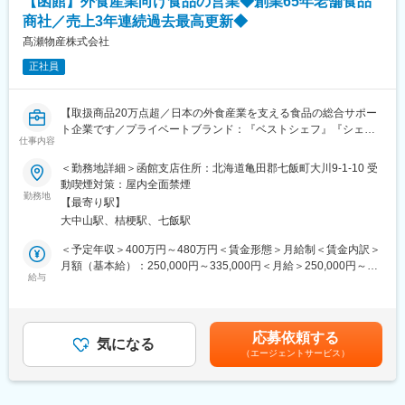
【函館】外食産業向け食品の営業◆創業65年老舗食品
当しております。
です。
商社／売上3年連続過去最高更新◆
■入社後の流れ：
・本社研修（1週間程度）→現場研修（1ヵ月程度）→研修センタ
髙瀬物産株式会社
ー（埼玉/1か月）→本配属※研修が充実しています。
正社員
■組織構成：
・現在は約65名の技術者が活躍しております（20～50代まで幅広
い年代が活躍しています）
【取扱商品20万点超／日本の外食産業を支える食品の総合サポー
■同社の魅力：
ト企業です／プライベートブランド：『ベストシェフ』『シェフ
(1)施工実績…トンネル約120ヶ所以上、橋梁約220箇所以上（海
仕事内容
ィール』】
外含む）(2)トンネル・橋梁専門工事会社（日本唯一）(3)技能手
＜勤務地詳細＞函館支店住所：北海道亀田郡七飯町大川9-1-10 受
当・資格手当・遠隔地手当・トンネル手当・住宅手当等、手当が
◆業務内容
動喫煙対策：屋内全面禁煙
充実しています。(4)大成建設をはじめスーパーゼネコン各社から
食品専門商社として、外食産業（飲食店・ホテル・ゴルフ場な
勤務地
工事を請負い、青函トンネルや北陸・北海道新幹線などの公共プ
【最寄り駅】
ど）に対する業務用食品を中心とした営業活動をお任せします。
ロジェクトに関与してきました。(5)ベトナム事業所を設立し、現
大中山駅、桔梗駅、七飯駅
ご自身が提案した商品がお客様のお店のメニューに並ぶことに、
地の技能実習生の受入れ等、日本を代表する人材活用モデルの確
やりがいや面白味を感じることができる方を歓迎します。
＜予定年収＞400万円～480万円＜賃金形態＞月給制＜賃金内訳＞
立。(6)未経験から専門知識・スキルをつけていけます。
月額（基本給）：250,000円～335,000円＜月給＞250,000円～
■変形労働時間制：1週間の平均労働時間40時間以内
◆具体的には
給与
335,000円＜昇給有無＞有＜残業手当＞有＜給与補足＞※給与詳細
※上記時間は標準的な勤務時間例です。
・飲食店やホテル、ゴルフ場などの外食産業への食品提案営業
は経験・能力・前職給与等を踏まえて決定■昇給：年1回■賞与：
・販売企画部門が立案したキャンペーンや販売コンセプトに基づ
年2回※2024年度実績3.6カ月分賃金はあくまでも目安の金額であ
変更の範囲：本文参照
き、顧客に最適な商品を提案。
り、選考を通じて上下する可能性があります。月給(月額)は固定手
応募依頼する
・顧客フォローアップ
気になる
当を含めた表記です。
（エージェントサービス）
-定期訪問・関係構築: 納品後の状況確認や新たなニーズのヒアリ
ングのため、定期的に顧客を訪問し、良好な関係を維持・強化
-課題解決支援：顧客が抱える課題に対し、社内外の関係部署と連