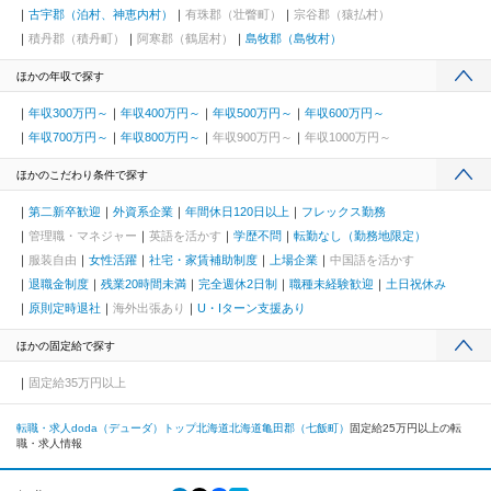
古宇郡（泊村、神恵内村）
有珠郡（壮瞥町）
宗谷郡（猿払村）
積丹郡（積丹町）
阿寒郡（鶴居村）
島牧郡（島牧村）
ほかの年収で探す
年収300万円～
年収400万円～
年収500万円～
年収600万円～
年収700万円～
年収800万円～
年収900万円～
年収1000万円～
ほかのこだわり条件で探す
第二新卒歓迎
外資系企業
年間休日120日以上
フレックス勤務
管理職・マネジャー
英語を活かす
学歴不問
転勤なし（勤務地限定）
服装自由
女性活躍
社宅・家賃補助制度
上場企業
中国語を活かす
退職金制度
残業20時間未満
完全週休2日制
職種未経験歓迎
土日祝休み
原則定時退社
海外出張あり
U・Iターン支援あり
ほかの固定給で探す
固定給35万円以上
転職・求人doda（デューダ）トップ
北海道
北海道
亀田郡（七飯町）
固定給25万円以上の転
職・求人情報