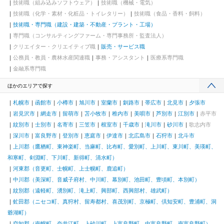
技術職（組み込みソフトウェア）
技術職（機械・電気）
技術職（化学・素材・化粧品・トイレタリー）
技術職（食品・香料・飼料）
技術職・専門職（建設・建築・不動産・プラント・工場）
専門職（コンサルティングファーム・専門事務所・監査法人）
クリエイター・クリエイティブ職
販売・サービス職
公務員・教員・農林水産関連職
事務・アシスタント
医療系専門職
金融系専門職
ほかのエリアで探す
札幌市
函館市
小樽市
旭川市
室蘭市
釧路市
帯広市
北見市
夕張市
岩見沢市
網走市
留萌市
苫小牧市
稚内市
美唄市
芦別市
江別市
赤平市
紋別市
士別市
名寄市
三笠市
根室市
千歳市
滝川市
砂川市
歌志内市
深川市
富良野市
登別市
恵庭市
伊達市
北広島市
石狩市
北斗市
上川郡（鷹栖町、東神楽町、当麻町、比布町、愛別町、上川町、東川町、美瑛町、
和寒町、剣淵町、下川町、新得町、清水町）
河東郡（音更町、士幌町、上士幌町、鹿追町）
中川郡（美深町、音威子府村、中川町、幕別町、池田町、豊頃町、本別町）
紋別郡（遠軽町、湧別町、滝上町、興部町、西興部村、雄武町）
虻田郡（ニセコ町、真狩村、留寿都村、喜茂別町、京極町、倶知安町、豊浦町、洞
爺湖町）
空知郡（南幌町、奈井江町、上砂川町、上富良野町、中富良野町、南富良野町）