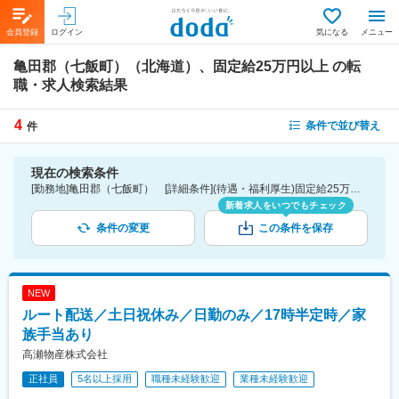
会員登録
ログイン
気になる
メニュー
亀田郡（七飯町）（北海道）、固定給25万円以上
の転
職・求人検索結果
4
条件で並び替え
件
現在の検索条件
[勤務地]亀田郡（七飯町） [詳細条件](待遇・福利厚生)固定給25万円以上
新着求人をいつでもチェック
条件の変更
この条件を保存
NEW
ルート配送／土日祝休み／日勤のみ／17時半定時／家
族手当あり
高瀬物産株式会社
正社員
5名以上採用
職種未経験歓迎
業種未経験歓迎