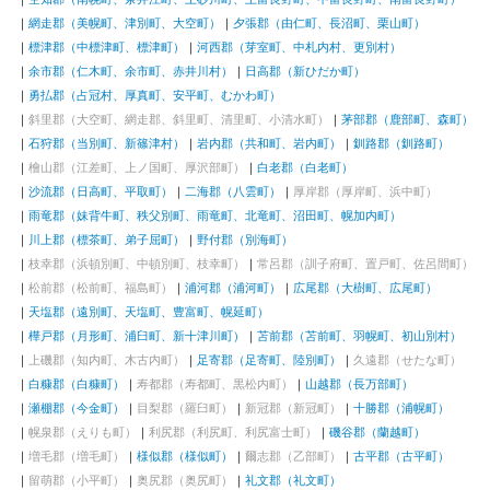
網走郡（美幌町、津別町、大空町）
夕張郡（由仁町、長沼町、栗山町）
標津郡（中標津町、標津町）
河西郡（芽室町、中札内村、更別村）
余市郡（仁木町、余市町、赤井川村）
日高郡（新ひだか町）
勇払郡（占冠村、厚真町、安平町、むかわ町）
斜里郡（大空町、網走郡、斜里町、清里町、小清水町）
茅部郡（鹿部町、森町）
石狩郡（当別町、新篠津村）
岩内郡（共和町、岩内町）
釧路郡（釧路町）
檜山郡（江差町、上ノ国町、厚沢部町）
白老郡（白老町）
沙流郡（日高町、平取町）
二海郡（八雲町）
厚岸郡（厚岸町、浜中町）
雨竜郡（妹背牛町、秩父別町、雨竜町、北竜町、沼田町、幌加内町）
川上郡（標茶町、弟子屈町）
野付郡（別海町）
枝幸郡（浜頓別町、中頓別町、枝幸町）
常呂郡（訓子府町、置戸町、佐呂間町）
松前郡（松前町、福島町）
浦河郡（浦河町）
広尾郡（大樹町、広尾町）
天塩郡（遠別町、天塩町、豊富町、幌延町）
樺戸郡（月形町、浦臼町、新十津川町）
苫前郡（苫前町、羽幌町、初山別村）
上磯郡（知内町、木古内町）
足寄郡（足寄町、陸別町）
久遠郡（せたな町）
白糠郡（白糠町）
寿都郡（寿都町、黒松内町）
山越郡（長万部町）
瀬棚郡（今金町）
目梨郡（羅臼町）
新冠郡（新冠町）
十勝郡（浦幌町）
幌泉郡（えりも町）
利尻郡（利尻町、利尻富士町）
磯谷郡（蘭越町）
増毛郡（増毛町）
様似郡（様似町）
爾志郡（乙部町）
古平郡（古平町）
留萌郡（小平町）
奥尻郡（奥尻町）
礼文郡（礼文町）