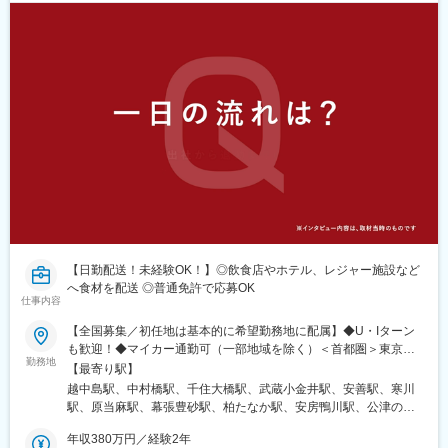
【日勤配送！未経験OK！】◎飲食店やホテル、レジャー施設など
へ食材を配送 ◎普通免許で応募OK
仕事内容
【全国募集／初任地は基本的に希望勤務地に配属】◆U・Iターン
も歓迎！◆マイカー通勤可（一部地域を除く）＜首都圏＞東京都
勤務地
江東区/練馬区/足立区/小平市神奈川県横浜市/平塚市/相模原市千葉
【最寄り駅】
県習志野市/柏市/鴨川市/成田市埼玉県さいたま市/熊谷市＜北海道
越中島駅、中村橋駅、千住大橋駅、武蔵小金井駅、安善駅、寒川
＞北海道札幌市/旭川市/苫小牧市/帯広市/北見市/亀田郡＜東北＞青
駅、原当麻駅、幕張豊砂駅、柏たなか駅、安房鴨川駅、公津の杜
森県青森市/八戸市/弘前市秋田県秋田市山形県酒田市/山形市宮城
駅、南与野駅、明戸駅、東札幌駅、大中山駅、南永山駅、沼ノ端
県仙台市岩手県盛岡市/西磐井郡福島県福島市/郡山市/会津若松市/
年収380万円／経験2年
駅、柏林台駅、西北見駅、青森駅、八戸駅、運動公園前駅(青森