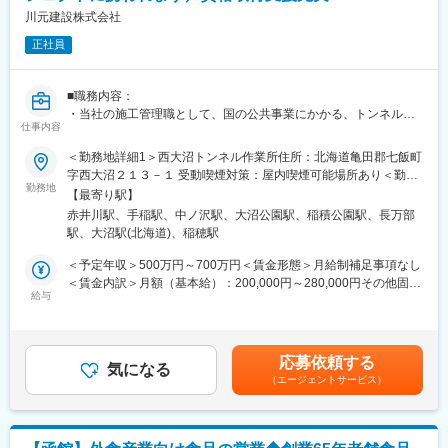
川元建設株式会社
正社員
■職務内容：
・当社の施工管理職として、国の公共事業にかかる、トンネルや
仕事内容
橋梁など、大規模且つ専門的な施工に関わって頂きます。
■職務詳細：
＜勤務地詳細1＞西大沼トンネル作業所住所：北海道亀田郡七飯町
(1)安全管理：安全作業の指示や教育、環境の改善など、現場の安
字西大沼２１３－１ 受動喫煙対策：屋内喫煙可能場所あり＜勤務
全の維持・向上を図ります(2)現場管理：作業の手配や指示、進捗
勤務地
地詳細2＞富丘トンネル作業所住所：北海道札幌市手稲区手稲本町
【最寄り駅】
の管理を行い、品質と工期を守れるよう監督します(3)予算・原価
５９２－５ 受動喫煙対策：屋内喫煙可能場所あり＜勤務地詳細3
赤井川駅、手稲駅、中ノ沢駅、大沼公園駅、稲積公園駅、長万部
管理：工事の見積りや支出の管理、各種書類の作成、金額の交渉
＞平里高架橋作業所住所：北海道山越郡長万部町字平里４０－５
駅、大沼駅(北海道)、稲穂駅
なども行います(4)労務管理：作業員の心身の状態にも気を配り、
受動喫煙対策：屋内喫煙可能場所あり変更の範囲：本文参照
健康的に過ごせるようサポートします(5)機械・車両管理：現場で
＜予定年収＞500万円～700万円＜賃金形態＞月給制補足事項なし
使用する機械等の手配や配置、点検や管理などを行います(6)その
＜賃金内訳＞月額（基本給）：200,000円～280,000円その他固定
他：現場事務所の維持管理、関係各所への提出書類の作成、各種
給与
手当/月：30,000円固定残業手当/月：70,800円～95,400円（固定
データの管理など。
残業時間40時間0分/月）超過した時間外労働の残業手当は追加支
【変更の範囲：会社の定める業務】
給＜月給＞300,800円～405,400円（一律手当を含む）＜昇給有無
■当社業務の特徴：
＞有＜残業手当＞有＜給与補足＞■昇給：年1回（4月）■賞与：年
応募依頼する
・当社は公共工事のトンネル工事、高速道路（青函トンネル、名
気になる
2回（7月・12月）※2025年実績平均6.0ヶ月分■その他固定手当：
（エージェントサービス）
神高速道路等の国家プロジェクト）やPC橋梁等の大型公共工事の
現場手当■社員の平均年収：約826万円（役員、中途入社、休職者
施工を行っている専門工事業者です／現場配属は案件にもよりま
を除く）※年齢ではなく経験や実績、職責や職務によって給与や手
すが5年程度行っていただく場合もございます／ほぼ100％官公庁
当に差が出ます賃金はあくまでも目安の金額であり、選考を通じ
の下請けの公共工事です。北海道をメインに全国各地の工事を担
て上下する可能性があります。月給(月額)は固定手当を含めた表記