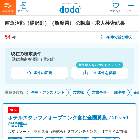
会員登録
ログイン
気になる
メニュー
南魚沼郡（湯沢町）（新潟県）
の転職・求人検索結果
54
条件で並び替え
件
現在の検索条件
[勤務地]南魚沼郡（湯沢町）
新着求人をいつでもチェック
条件の変更
この条件を保存
職種を絞る
：
事務・アシスタント
営業職
営業事務・一般事務
企
NEW
ホテルスタッフ／オープニング含む全国募集／20～50
代活躍中
共立リゾート／ラビスタ（株式会社共立メンテナンス）【プライム市場】