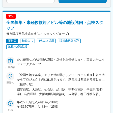
NEW
全国募集・未経験歓迎／ビル等の施設巡回・点検スタ
ッフ
都市環境整美株式会社(エイジェックグループ)
正社員
転勤なし
5名以上採用
職種未経験歓迎
業種未経験歓迎
公共施設などの施設の巡回・点検をお任せします／業界大手エイ
ジェックグループ
仕事内容
【全国各地で募集／エリア外転勤なし／U・Iターン歓迎】各支店
からプロジェクト先に配属されます。勤務地は希望を考慮しま
勤務地
す。＜プロジェクト先＞■北海道■東北／宮城・青森・秋田・岩
【最寄り駅】
手・山形・福島 ■関東／東京・神奈川・千葉・埼玉・群馬・栃
都庁前駅、大通駅、仙台駅、品川駅、甲斐住吉駅、平田駅(長野
木・茨城 ■甲信越／山梨・長野・新潟・富山 ■東海／愛知・三重・
県)、名古屋駅、大阪梅田駅(阪急線)、広島駅、櫛田神社前駅、千
岐阜・静岡■関西／大阪・兵庫・京都・奈良・滋賀・和歌山・福
歳駅(北海道)、滝川駅、砂川駅、登別駅、白老駅、苫小牧駅、水沢
井・石川 ■中四国／広島・鳥取・島根・岡山・香川・徳島・愛
年収500万円／入社5年／30歳
駅、金ケ崎駅、米沢駅、本宮駅(福島県)、つくば駅、潮来駅、下館
媛・高知・山口 ■九州／福岡・熊本・長崎・大分・佐賀・鹿児
年収370万円／入社3年／25歳
駅、新鉾田駅、館林駅、前橋駅、大宮駅(埼玉県)、久喜駅、狭山市
給与
島・宮崎※受動喫煙対策あり：屋内禁煙
駅、川口駅、西武秩父駅、戸部駅、杉田駅(神奈川県)、山手駅、生