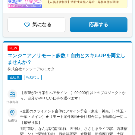
評価】の2軸で評価を行っています！経験年数に関係なく昇格・昇
駅、桜木町駅、関内駅、新横浜駅、戸塚駅、藤沢駅、辻堂駅、平
【人事評価制度】透明性抜群／昇給・昇格条件が明確
大阪城北詰駅、中之島駅、関目成育駅、千里中央駅(大阪モノレー
給しやすく、入社1年未満で主任に昇格、入社2年未満で月給が10
【働きやすさ】年休130日／残業月12h／リモート率
塚駅、柏駅、松戸駅、新松戸駅、浦和駅、南浦和駅、川口駅、赤
ル)、西中島南方駅、摩耶駅、三宮駅(神戸市営)、心斎橋駅、岩本
70%
万円以上UP、入社3年目で前職から年収が2倍以上UPした実績
羽駅、王子駅、日暮里駅、西日暮里駅、錦糸町駅、押上駅、亀戸
町駅、小台駅、東新宿駅、虎ノ門駅、八丁堀駅(東京都)、日ノ出町
も！人事評価制度の透明度が高く「何をすれば昇格できるか」が
駅、豊洲駅、有明駅(東京都)、門前仲町駅、木場駅(東京都)、東陽
駅、東海神駅、銀座一丁目駅、六本木一丁目駅、茗荷谷駅、市川
明確なのでモチベーションUPにも繋がります！＼年収UP例をご
町駅、葛西駅、西葛西駅、小岩駅、市川駅、本八幡駅(都営線)、津
気になる
応募する
真間駅、馬喰町駅、内幸町駅、新宿西口駅、初台駅、竹橋駅、大
紹介！／★【380万円UP】31歳／入社3年目年収640万円 ← 入社
田沼駅、幕張本郷駅、海浜幕張駅、千葉駅、稲毛駅、西千葉駅、
塚駅(東京都)、星川駅、稲荷町駅(東京都)、東池袋四丁目駅、信濃
前：年収260万円★【260万円UP】27歳／入社3年目年収500万円
草加駅、越谷駅、越谷レイクタウン駅、所沢駅、川越駅、和光市
町駅、泉岳寺駅、国立競技場駅、後楽園駅、立川南駅、蔵前駅、
← 入社前：年収240万円★【150万円UP】28歳／入社2年目年収
駅、朝霞台駅、志木駅、ふじみ野駅、流山おおたかの森駅、流山
馬車道駅、平沼橋駅、神奈川駅、なんば駅(南海線)、大阪梅田駅
410万円 ← 入社前：年収260万円
セントラルパーク駅、三郷駅(埼玉県)、八王子駅、御徒町駅、仲御
(阪神線)、北浜駅(大阪府)、大阪城公園駅、関目駅、西灘駅
NEW
徒町駅、上野広小路駅、浅草駅、浅草橋駅、蔵前駅、入谷駅(東京
エンジニア／リモート多数！自由とスキルUPを両立し
都)、三ノ輪駅、田原町駅(東京都)、鶯谷駅、神保町駅、大手町駅
(東京都)、二重橋前駅、日比谷駅、内幸町駅、淡路町駅、小川町駅
ませんか？
(東京都)、竹橋駅、半蔵門駅、永田町駅、新大久保駅、西新宿駅、
株式会社エンジニアのミカタ
都庁前駅、落合駅(東京都)、下落合駅、早稲田駅(東京メトロ)、神
正社員
転勤なし
楽坂駅、曙橋駅、牛込神楽坂駅、市ケ谷駅、広尾駅、代官山駅、
笹塚駅、幡ケ谷駅、初台駅、千駄ケ谷駅、北参道駅、神泉駅、
代々木公園駅、代々木八幡駅、麻布十番駅、白金高輪駅、三田駅
【希望が叶う案件へアサイン！】90,000件以上のプロジェクトか
(東京都)、芝公園駅、虎ノ門駅、虎ノ門ヒルズ駅、大門駅(東京
ら、自分がやりたい仕事を選べます！
都)、竹芝駅、汐留駅、神谷町駅、清澄白河駅、森下駅(東京都)、
仕事内容
住吉駅(東京都)、南砂町駅、辰巳駅、新木場駅、東雲駅(東京都)、
潮見駅、越中島駅、東大島駅、大森駅(東京都)、大森町駅、平和島
※全国のクライアント案件にアサイン予定（東京・神奈川・埼玉・
駅、京急蒲田駅、糀谷駅、羽田空港第１・第２ターミナル駅(京
千葉・メイン）★リモート案件9割★会社都合による転勤は一切な
勤務地
急)、羽田空港第３ターミナル駅(京急)、洗足池駅、雪が谷大塚
し★居住地を考慮し、配属します★U・I・Jターン歓迎【拠点は全
【最寄り駅】
駅、池上駅、用賀駅、桜新町駅、経堂駅、成城学園前駅、祖師ケ
国4都市に拡大中】※各支社の住所詳細は、下記「勤務地一覧」を
都庁前駅、なんば駅(南海線)、天神駅、ささしまライブ駅、西新宿
谷大蔵駅、駒沢大学駅、千歳烏山駅、明大前駅、下高井戸駅、豪
ご参照ください※全国に拠点を展開し、近い将来上場を目指してい
駅、なんば駅(地下鉄)、西鉄福岡駅、米野駅、新宿西口駅、大阪難