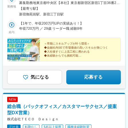
募集勤務地東京都中央区【本社】東京都新宿区新宿1丁目36番2
勤務地
号 新宿第七葉山ビル3階＜受動喫煙対策＞当社本社：オフィス内
【最寄り駅】
禁煙一都三県のプロジェクト先：各社規定に則る
新宿御苑前駅、新宿三丁目駅
【1年で、年収200万円UPの実績あり！】
年収720万円 ／ 29歳 リーダー職 経験8年
給与
＜早期にスキルアップが叶う環境＞
◆金融社内SEで市場価値の高いスキルが身につく
◆入社後すぐに上流工程に携われる
◆未経験からでも挑戦可能
◆有休取得率90％でワークライフバランスも抜群◎
気になる
応募する
NEW
総合職（バックオフィス／カスタマーサクセス／提案
型DX営業）
株式会社ＴＥＣＯ Ｄｅｓｉｇｎ
正社員
転勤なし
5名以上採用
職種未経験歓迎