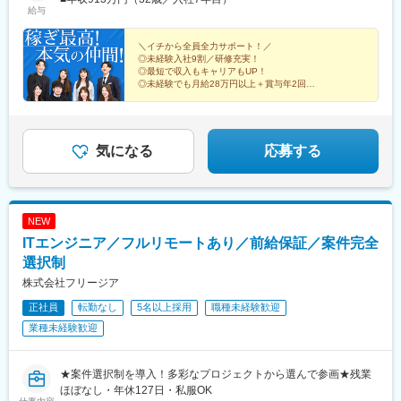
給与
駅」B1出口（地下通路直結）・東京メトロ丸ノ内線・千代田線・
日比谷線「霞ヶ関駅」A12出口・都営三田線「内幸町駅」A3出口■
大阪オフィス ★2025年7月に移転しました！大阪府大阪市北区
＼イチから全員全力サポート！／
◎未経験入社9割／研修充実！
大深町4-20 グランフロント大阪タワーA35F［アクセス］・
◎最短で収入もキャリアもUP！
JR「大阪駅」連絡橋口または中央口より徒歩3分・Osaka Metro御
◎未経験でも月給28万円以上＋賞与年2回！
堂筋線「梅田駅」北改札口から徒歩7分※受動喫煙対策：屋内原則
◎インセンティブ上限なし！
◎業績好調／売上高は毎年約20～30％増！
禁煙（喫煙専用室設置）
◎平均年齢28歳！
◎服装、ネイル自由！
気になる
応募する
NEW
ITエンジニア／フルリモートあり／前給保証／案件完全
選択制
株式会社フリージア
正社員
転勤なし
5名以上採用
職種未経験歓迎
業種未経験歓迎
★案件選択制を導入！多彩なプロジェクトから選んで参画★残業
ほぼなし・年休127日・私服OK