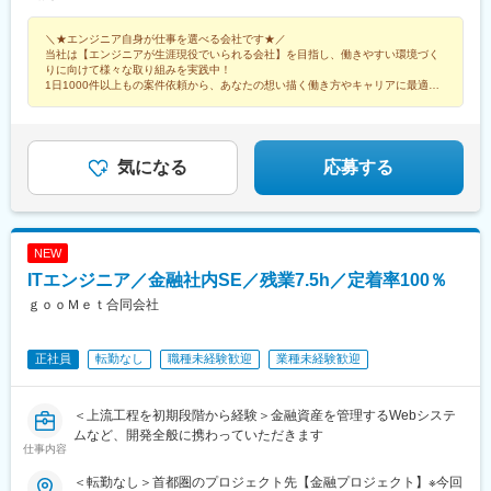
どを目的に、在宅勤務を推奨しています！
＼★エンジニア自身が仕事を選べる会社です★／
当社は【エンジニアが生涯現役でいられる会社】を目指し、働きやすい環境づく
りに向けて様々な取り組みを実践中！
1日1000件以上もの案件依頼から、あなたの想い描く働き方やキャリアに最適な
案件をご提案します！
気になる
応募する
NEW
ITエンジニア／金融社内SE／残業7.5h／定着率100％
ｇｏｏＭｅｔ合同会社
正社員
転勤なし
職種未経験歓迎
業種未経験歓迎
＜上流工程を初期段階から経験＞金融資産を管理するWebシステ
ムなど、開発全般に携わっていただきます
仕事内容
＜転勤なし＞首都圏のプロジェクト先【金融プロジェクト】※今回