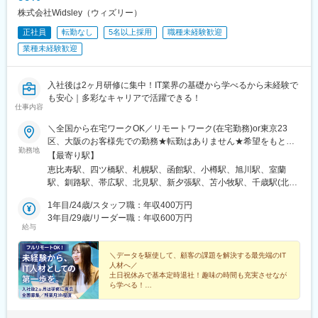
株式会社Widsley（ウィズリー）
正社員
転勤なし
5名以上採用
職種未経験歓迎
業種未経験歓迎
入社後は2ヶ月研修に集中！IT業界の基礎から学べるから未経験で
も安心｜多彩なキャリアで活躍できる！
仕事内容
＼全国から在宅ワークOK／リモートワーク(在宅勤務)or東京23
区、大阪のお客様先での勤務★転勤はありません★希望をもとに
勤務地
配属先を決定します★リモートワーク率5割★フルリモートの場合
【最寄り駅】
は通勤不要※入社後2ヶ月研修は東京にて実施、その後はスキルに
恵比寿駅、四ツ橋駅、札幌駅、函館駅、小樽駅、旭川駅、室蘭
応じてリモートワーク可※研修終了後も東京本社での勤務が必要な
駅、釧路駅、帯広駅、北見駅、新夕張駅、苫小牧駅、千歳駅(北海
場合あり■本社東京都渋谷区東3-9-19 VORT恵比寿maxim 3階『恵
道)、青森駅、八戸駅、弘前駅、五所川原駅、盛岡駅、花巻駅、北
比寿駅』徒歩4分■大阪支社大阪府大阪市西区新町1-2-9日宝四ツ橋
1年目/24歳/スタッフ職：年収400万円
上駅、宮古駅、盛駅、久慈駅、仙台駅、石巻駅、杜せきのした
新町ビル8階1号室『四ツ橋駅』徒歩3分
3年目/29歳/リーダー職：年収600万円
駅、新田駅(宮城県)、多賀城駅、気仙沼駅、いわき駅、郡山駅(福
給与
島県)、福島駅(福島県)、会津若松駅、須賀川駅、白河駅、喜多方
駅、秋田駅、横手駅、能代駅、湯沢駅、大久保駅(秋田県)、鷹ノ巣
＼データを駆使して、顧客の課題を解決する最先端のIT
駅、山形駅、鶴岡駅、酒田駅、米沢駅、天童駅、さくらんぼ東根
人材へ／
駅、寒河江駅、新庄駅、水戸駅、つくば駅、日立駅、勝田駅、土
土日祝休みで基本定時退社！趣味の時間も充実させなが
浦駅、古河駅、取手駅、下館駅、笹川駅、牛久駅、龍ケ崎市駅、
ら学べる！
多くの同期と一緒に入社で安心！
守谷駅、水海道駅、宇都宮駅、小山駅、栃木駅、足利駅、佐野
駅、那須塩原駅、鹿沼駅、真岡駅、下今市駅、西那須野駅、高崎
◎異業種出身が99%＆20代活躍中