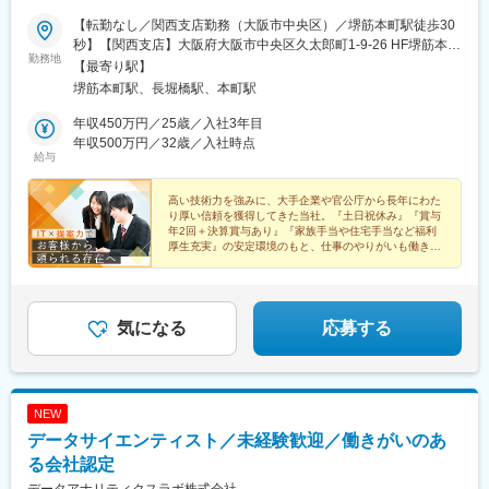
【転勤なし／関西支店勤務（大阪市中央区）／堺筋本町駅徒歩30
秒】【関西支店】大阪府大阪市中央区久太郎町1-9-26 HF堺筋本町
勤務地
ビルディング9階＜アクセス＞中央線・堺筋線「堺筋本町駅」から
【最寄り駅】
徒歩30秒【受動喫煙対策】あり／屋内喫煙可能場所あり
堺筋本町駅、長堀橋駅、本町駅
年収450万円／25歳／入社3年目
年収500万円／32歳／入社時点
給与
高い技術力を強みに、大手企業や官公庁から長年にわた
り厚い信頼を獲得してきた当社。『土日祝休み』『賞与
年2回＋決算賞与あり』『家族手当や住宅手当など福利
厚生充実』の安定環境のもと、仕事のやりがいも働きや
すさも両立しながら、長く安心して活躍できます！
気になる
応募する
NEW
データサイエンティスト／未経験歓迎／働きがいのあ
る会社認定
データアナリティクスラボ株式会社