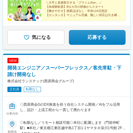
市営)、東岡崎駅、尾張一宮駅、瀬戸市役所前駅、春日井駅(中央本
＼大手と直接取引する「プライムSIer」／
線)、津島駅、刈谷駅、豊田市駅、安城駅、犬山駅、江南駅(愛知
【未経験歓迎】約1カ月の研修からスタート
県)、国府宮駅、井川駅、安倍川駅、由比駅、浜松駅、相月駅、沼
【働きやすさ】残業ほぼなし・年休124日想定
【カンタンさ】マニュアル完備、難しい対応は引き継ぎ
津駅、来宮駅、源道寺駅、伊東駅、吉原本町駅、磐田駅、焼津
【将来性抜群】SV・正社員へのステップアップも可能
駅、西掛川駅、二島駅、九州工大前駅、志井公園駅、今池駅(福岡
県)、赤坂駅(福岡県)、貝塚駅(福岡県)、東比恵駅、大橋駅(福岡
県)、九大学研都市駅、盛岡駅、滝沢駅、松尾八幡平駅、雫石駅、
気になる
応募する
山形駅、かみのやま温泉駅、天童駅、神町駅、羽前山辺駅、寒河
江駅、新潟駅、佐々木駅、新発田駅、水原駅、五泉駅、南吉田
駅、田上駅(新潟県)、高崎駅、前橋駅、渋川駅、八木原駅、安中
駅、群馬藤岡駅、東富岡駅、上州福島駅、伊勢崎駅、新町駅(群馬
県)、桐生駅、岩宿駅、太田駅(群馬県)、館林駅、西小泉駅、旭川
NEW
駅、大谷地駅、新札幌駅、大通駅、西１５丁目駅、桑園駅、すす
開発エンジニア／スーパーフレックス／客先常駐・下
きの駅、さっぽろ駅、元町駅(北海道)、新広駅、広島駅、原宿駅、
請け開発なし
神泉駅、新宿西口駅、東池袋駅、北品川駅、下神明駅、赤羽橋
駅、京成上野駅、浅草駅、祐天寺駅、蒲田駅、上町駅、阿佐ケ谷
株式会社ランステック(西原商会グループ)
駅、王子駅前駅、荒川区役所前駅、下板橋駅、京王多摩川駅、東
正社員
転勤なし
村山駅、府中本町駅、牛浜駅、川崎駅、和田塚駅、茅ケ崎駅、逗
子駅、千葉中央駅、本八幡駅(都営線)、平和台駅(千葉県)、初富
駅、野江内代駅、海老江駅、西長堀駅、谷町九丁目駅、ＪＲ難波
◇西原商会GのDX推進を担う自社システム開発／AIをフル活用
駅、新深江駅、千林駅、松虫駅、住吉東駅、今川駅(大阪府)、天下
し、設計・上流工程から一貫して携わります
茶屋駅、今福鶴見駅、安立町駅、出戸駅、中崎町駅、谷町四丁目
仕事内容
駅、箕面駅、茨木市駅、水無瀬駅、豊津駅(大阪府)、枚方市駅、太
◇転勤なし／リモート相談可能◇本社に配属します（門前仲町
子橋今市駅、門真市駅、長田駅(大阪府)、柏原南口駅、伽羅橋駅、
駅）■本社／東京都江東区越中島1丁目1-1ヤマタネ深川1号館 2F└
南公園駅、西宮駅(ＪＲ線)、川西池田駅、二条城前駅、観月橋駅、
勤務地