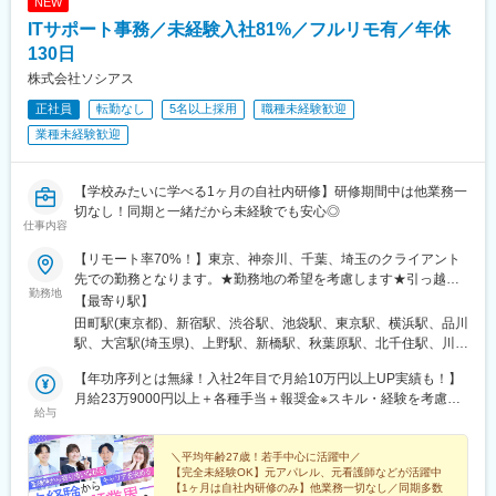
NEW
駅、池袋駅、赤坂見附駅、横浜駅、品川駅、新宿駅、湘南台駅、
ITサポート事務／未経験入社81%／フルリモ有／年休
立場駅、下飯田駅、中田駅(神奈川県)、戸塚駅、舞岡駅、上永谷
駅、港南中央駅、上大岡駅、弘明寺駅(横浜市営)、蒔田駅、吉野町
130日
駅、阪東橋駅、関内駅、戸部駅、反町駅、三ツ沢上町駅、片倉町
株式会社ソシアス
駅、岸根公園駅、北新横浜駅、新羽駅、仲町台駅、中川駅(神奈川
正社員
転勤なし
5名以上採用
職種未経験歓迎
県)、あざみ野駅、中山駅(神奈川県)、川和町駅、都筑ふれあいの
丘駅、北山田駅(神奈川県)、東山田駅、高田駅(神奈川県)、日吉本
業種未経験歓迎
町駅、日吉駅(神奈川県)、長田駅(大阪府)、中津駅(大阪府・阪急
線)、なんば駅(地下鉄)、大物駅、京都駅、安治川口駅、森ノ宮
駅、北新地駅、三ノ宮駅、淀屋橋駅、京橋駅(大阪府)、大阪ビジネ
【学校みたいに学べる1ヶ月の自社内研修】研修期間中は他業務一
スパーク駅、梅田駅(地下鉄)、東梅田駅、渡辺橋駅、関目高殿駅、
切なし！同期と一緒だから未経験でも安心◎
仕事内容
肥後橋駅、和歌山市駅、大阪梅田駅(阪急線)、学園都市駅、千里中
央駅(北大阪急行)、南方駅(大阪府)、大石駅、江坂駅、麻布十番
【リモート率70%！】東京、神奈川、千葉、埼玉のクライアント
駅、堺筋本町駅、秋葉原駅、宮ノ前駅、新宿御苑前駅、溜池山王
先での勤務となります。★勤務地の希望を考慮します★引っ越し
駅、高島町駅、桜田門駅、蓮沼駅、吉祥寺駅、京成船橋駅、銀座
勤務地
を伴う転勤はありません■本社東京都港区三田3-2-8 THE PORTAL
【最寄り駅】
駅、飯田橋駅、代官山駅、大崎広小路駅、御成門駅、富士見ケ丘
MITA 3F＜アクセス＞・JR「田町駅」徒歩7分・都営三田線・都営
田町駅(東京都)、新宿駅、渋谷駅、池袋駅、東京駅、横浜駅、品川
駅、市川駅、新日本橋駅、鹿島田駅、祐天寺駅、馬喰横山駅、武
浅草線「三田駅」徒歩5分・都営大江戸線「赤羽橋駅」徒歩13分
駅、大宮駅(埼玉県)、上野駅、新橋駅、秋葉原駅、北千住駅、川崎
蔵小杉駅、汐留駅、新大久保駅、地下鉄成増駅、新高島平駅、新
＼ゆくゆくは在宅勤務・フルリモートも叶えられる！／入社後1ヶ
駅、高田馬場駅、吉祥寺駅、立川駅、中野駅(東京都)、町田駅、西
宿駅(東京メトロ)、外苑前駅、千歳烏山駅、京急川崎駅、南新宿
月間は本社にて対面で研修を実施し、その後各プロジェクトへの
【年功序列とは無縁！入社2年目で月給10万円以上UP実績も！】
船橋駅、船橋駅、目黒駅、恵比寿駅、五反田駅、大崎駅、有楽町
駅、東京駅、大塚駅前駅、布田駅、西横浜駅、田原町駅(東京都)、
配属となりますがスキルを身につけていけば、ゆくゆくはリモー
月給23万9000円以上＋各種手当＋報奨金※スキル・経験を考慮の
駅、浜松町駅、神田駅(東京都)、御茶ノ水駅、四ツ谷駅、飯田橋
東池袋駅、二子新地駅、日比谷駅、京王八王子駅、半蔵門駅、高
給与
トワークやフルリモートといった働き方も実現できるようになり
上、優遇します※上記月給は固定残業代(月20h／3万3000円～)を
駅、九段下駅、六本木駅、表参道駅、青山一丁目駅、赤坂駅(東京
輪ゲートウェイ駅、北参道駅、春日駅(東京都)、立川駅、両国駅、
ます！なお、現在は約30人が完全在宅ワーク、約100名が出社と
含み、超過分は全額追加支給します＼人事評価専門部署あり！透
都)、赤坂見附駅、溜池山王駅、新宿三丁目駅、新宿御苑前駅、
乃木坂駅、永田町駅、北品川駅、ゆめが丘駅、南太田駅、黄金町
在宅を組み合わせたハイブリッドワークで活躍中です！※(変更の
明度の高い人事評価制度◎／評価のタイミングは年2回。・保有資
＼平均年齢27歳！若手中心に活躍中／
代々木駅、原宿駅、明治神宮前駅、三軒茶屋駅、下北沢駅、自由
駅、日本大通り駅、桜木町駅、三ツ沢下町駅、中津駅(地下鉄)、大
【完全未経験OK】元アパレル、元看護師などが活躍中
範囲)上記を除く当社関連勤務地※フルリモートの場合は通勤不要
格やスキル感などの【社内評価】・クライアント先からの【現場
が丘駅、中目黒駅、二子玉川駅、蒲田駅、大井町駅、武蔵小杉
阪難波駅、玉造駅、西梅田駅、三宮駅(神戸新交通)、なにわ橋駅、
【1ヶ月は自社内研修のみ】他業務一切なし／同期多数