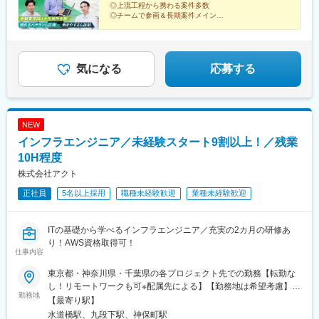
◎上流工程から携わる案件多数
◎チームで参画＆長期案件メイン
◎年休125日・土日祝休み・残業月10時間程度
◎30分単位での有休取得可能
気になる
応募する
NEW
インフラエンジニア／未経験スタート9割以上！／残業
10H程度
株式会社アクト
正社員
5名以上採用
職種未経験歓迎
業種未経験歓迎
ITの基礎から学べるインフラエンジニア／充実の2カ月の研修あ
り！AWS資格取得可！
仕事内容
東京都・神奈川県・千葉県の各プロジェクト先での勤務【転勤な
し！リモートワークも可※配属先による】【勤務地は希望考慮】■
勤務地
本社／東京都千代田区神田三崎町二丁目6番2号 アウスリ
【最寄り駅】
ンク神田三崎町ビル※研修は東京都中央区の外部研修企業で行いま
水道橋駅、九段下駅、神保町駅