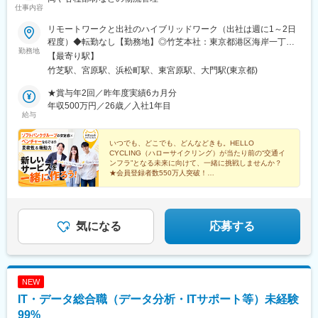
仕事内容
リモートワークと出社のハイブリッドワーク（出社は週に1～2日
程度）◆転勤なし【勤務地】◎竹芝本社：東京都港区海岸一丁目7
勤務地
番1号 東京ポートシティ竹芝オフィスタワー35階＜アクセス＞・
【最寄り駅】
JRほか各線「浜松町駅」より徒歩4分（全天候型の歩行者デッキ
竹芝駅、宮原駅、浜松町駅、東宮原駅、大門駅(東京都)
直結）・都営地下鉄浅草線・大江戸線「大門駅」より徒歩5分・ゆ
りかもめ「竹芝駅」より徒歩2分※埼玉県にある事務所兼倉庫／宮
★賞与年2回／昨年度実績6カ月分
原事務所（さいたまR&Dセンター）への出社 ※週に1日程度◆宮
年収500万円／26歳／入社1年目
給与
原事務所（さいたまR&Dセンター）：埼玉県さいたま市北区宮原
街4-25-1＜アクセス＞・JR高崎線「宮原駅」より自転車3分、徒
歩10分―――※受動喫煙対策／あり
いつでも、どこでも、どんなどきも。HELLO
CYCLING（ハローサイクリング）が当たり前の“交通イ
ンフラ”となる未来に向けて、一緒に挑戦しませんか？
★会員登録者数550万人突破！
★サイクルポート全国15,000カ所に展開＆さらに拡大中
♪
気になる
応募する
NEW
IT・データ総合職（データ分析・ITサポート等）未経験
99%