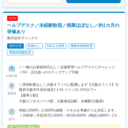
南鳩ケ谷駅、行田市駅、航空公園駅、加須駅、東松山駅、春日部
駅、狭山市駅、羽生駅、鴻巣駅、上尾駅、草加駅、越谷駅、蕨
駅、戸田駅(埼玉県)、入間市駅、朝霞駅、志木駅、和光市駅、新座
NEW
駅、桶川駅、久喜駅、北本駅、八潮駅、鶴瀬駅、三郷中央駅、蓮
ヘルプデスク／未経験歓迎／残業ほぼなし／約1カ月の
田駅、若葉駅、幸手駅、一本松駅(埼玉県)、吉川駅、ふじみ野駅、
水戸駅、工機前駅、日立駅、中菅谷駅、東海駅、涸沼駅、大洗
研修あり
駅、笠間駅、つくば駅、土浦駅、石岡駅、荒川沖駅、下総神崎
株式会社ヴィンクス
駅、牛久駅、竜ケ崎駅、みらい平駅、守谷駅、都島駅、野田阪神
契約社員
転勤なし
5名以上採用
職種未経験歓迎
駅、桜島駅、阿波座駅、朝潮橋駅、津守駅、大阪上本町駅、芦原
橋駅、福駅、だいどう豊里駅、今里駅(地下鉄)、桃谷駅、千林大宮
業種未経験歓迎
駅、鴫野駅、東天下茶屋駅、沢ノ町駅、駒川中野駅、西天下茶屋
駅、三国駅(大阪府)、横堤駅、住ノ江駅、喜連瓜破駅、大阪梅田駅
(阪急線)、堺筋本町駅、堺駅、深井駅、石津川駅、栂・美木多駅、
◇一般のお客様対応なし！店舗専用ヘルプデスクにチャレンジ
新金岡駅、北野田駅、萩原天神駅、池田駅(大阪府)、牧落駅、岡町
◇SV・正社員へのステップアップ可能
仕事内容
駅、茨木駅、高槻駅、島本駅、吹田駅(阪急線)、摂津駅、宮之阪
駅、交野市駅、寝屋川市駅、土居駅(大阪府)、古川橋駅、住道駅、
◇原則転勤なし◇大阪オフィスに配属します【大阪オフィス】大
荒本駅、近鉄八尾駅、安堂駅、和泉府中駅、高石駅、中埠頭駅、
阪府大阪市中央区城見2-1-61 ツイン21 JYOタワー
立花駅、西宮駅、芦屋駅(阪神線)、伊丹駅(阪急線)、逆瀬川駅、川
勤務地
【最寄り駅】
西能勢口駅、二条駅、貴船口駅、今出川駅、鞍馬駅、祇園四条
大阪ビジネスパーク駅、大阪城北詰駅、京橋駅(大阪府)
駅、五条駅(京都市営)、上鳥羽口駅、日吉駅(京都府)、桃山駅、東
野駅(京都府)、洛西口駅、宇治駅(奈良線)、亀岡駅、城陽駅、東向
時給1,800円～2,300円※経験・スキルを考慮のうえ決定します。
日駅、池下駅、車道駅、清水駅(愛知県)、本陣駅、矢場町駅、いり
＜月収例＞月収30万2,400円～38万6,400円（時給1,800円～2,300
なか駅、瑞穂区役所駅、日比野駅(名古屋市営)、伏屋駅、稲永駅、
給与
円×実働8時間×月21日勤務）
笠寺駅、大森・金城学院前駅、左京山駅、上社駅、植田駅(名古屋