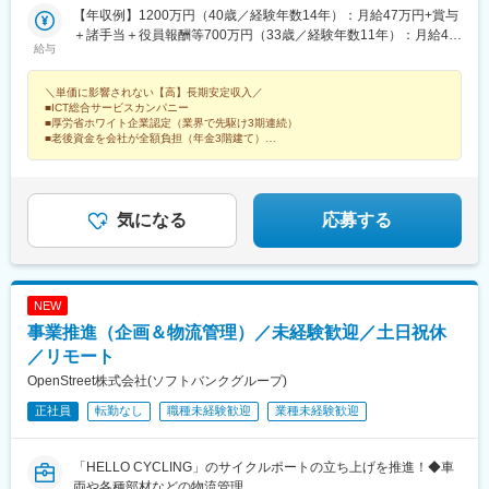
東京都港区新橋6-9-6 12 東洋海事ビル2F「新橋駅」徒歩7分「汐
【年収例】1200万円（40歳／経験年数14年）：月給47万円+賞与
留駅」徒歩7分「御成門駅」徒歩7分【名古屋オフィス】愛知県名
＋諸手当＋役員報酬等700万円（33歳／経験年数11年）：月給40
給与
古屋市中区栄4-1-1 中日ビル20F「栄駅」徒歩3分【横浜オフィ
万円＋賞与＋諸手当500万円（28歳／経験年数3年）：月給32万円
ス】神奈川県横浜市西区みなとみらい2-2-1 ランドマークタワー
+賞与＋諸手当■月給28万円以上＋賞与年3回※社内規定により、給
＼単価に影響されない【高】長期安定収入／
11F「みなとみらい駅」徒歩3分「桜木町駅」動く歩道で徒歩5分
与を決定※月60時間超えの超過残業の割増賃金率は100％（労働基
■ICT総合サービスカンパニー
【神戸オフィス】★2025年5月開設兵庫県神戸市中央区小野柄通
準法上で定められている50％を超える待遇）
■厚労省ホワイト企業認定（業界で先駆け3期連続）
5-1-16 にっしんクリスタルビル5F「三ノ宮駅」 徒歩4分阪神本線
■老後資金を会社が全額負担（年金3階建て）
「三宮駅」 徒歩3分阪急神戸本線「三宮駅」 徒歩8分※プロジェク
■コンサルティング案件／プライム案件で上流参画
■海外移住支援／FIRE支援
ト先により異なります※受動喫煙対策：オフィス内全面禁煙
気になる
応募する
NEW
事業推進（企画＆物流管理）／未経験歓迎／土日祝休
／リモート
OpenStreet株式会社(ソフトバンクグループ)
正社員
転勤なし
職種未経験歓迎
業種未経験歓迎
「HELLO CYCLING」のサイクルポートの立ち上げを推進！◆車
両や各種部材などの物流管理