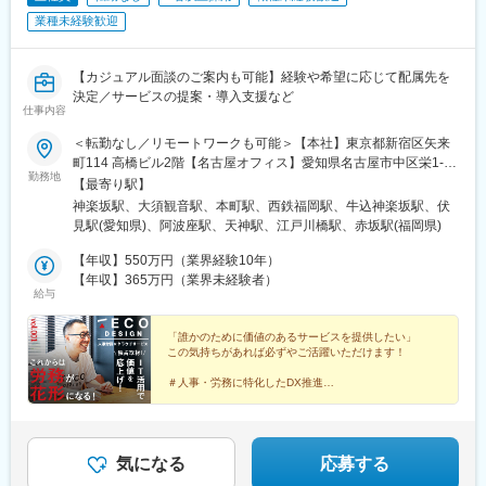
業種未経験歓迎
【カジュアル面談のご案内も可能】経験や希望に応じて配属先を
決定／サービスの提案・導入支援など
仕事内容
＜転勤なし／リモートワークも可能＞【本社】東京都新宿区矢来
町114 高橋ビル2階【名古屋オフィス】愛知県名古屋市中区栄1-
勤務地
24-25 CK16伏見ビル10階【大阪オフィス】大阪府大阪市西区靭本
【最寄り駅】
町2-2-17RE-006 3階【福岡オフィス】福岡県福岡市中央区大名1-
神楽坂駅、大須観音駅、本町駅、西鉄福岡駅、牛込神楽坂駅、伏
1-32 GLANZビル4階※受動喫煙対策：敷地内喫煙可能場所あり（4
見駅(愛知県)、阿波座駅、天神駅、江戸川橋駅、赤坂駅(福岡県)
拠点ともに）＝＝＝能力・意向に見合った役割をお任せまさに
「適材適所の極み」＝＝＝枠組みの決まった業務や役割に対し
【年収】550万円（業界経験10年）
て、ただ単に人材をあてがうなんてナンセンス。 個々人の能力や
【年収】365万円（業界未経験者）
給与
個性、そして「やってみたい！」というチャレンジ精神を活かせ
る機会がある。 これが、人材活用のあるべき姿だと考えていま
す。 便宜上、各ポジションに分類していますが、あくまで”ざっく
「誰かのために価値のあるサービスを提供したい」
この気持ちがあれば必ずやご活躍いただけます！
りとしたくくり”。あえて業務範囲を明確に区切ることなく、これ
まで培った知見や、目指す将来像に見合った役割をお任せしたい
＃人事・労務に特化したDX推進
と思っています。
＃市場価値を上げる ＃新しい自分
＃未経験歓迎 ＃年間休日125日以上
＃オシャレなオフィスで働く ＃転勤なし
気になる
応募する