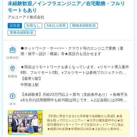
未経験歓迎／インフラエンジニア／在宅勤務・フルリ
モートもあり
アルユーアイ株式会社
正社員
転勤なし
5名以上採用
職種未経験歓迎
業種未経験歓迎
◆ネットワーク・サーバー・クラウド等のエンジニア業務（運
用・保守～設計・構築）等★英語力も活かせます
仕事内容
★現在はリモートワークも多くなっています。※リモート導入案件
8割、フルリモート2割。※フルリモートは参画プロジェクトの規
勤務地
定と経験・実力によります。◆23区を中心とする東京、神奈川、
【最寄り駅】
埼玉、千葉の各プロジェクト先◆本社／東京都中野区本町2-46-
中野坂上駅
4 中野坂上サンブライトアネックスビル5F※転居を伴う転勤はあ
りません。※希望勤務地は考慮します。【本社】（住所）東京都中
【未経験者】月給23万円以上＋賞与（支給条件あり）＋各種手当
野区本町2-46-4 中野坂上サンブライトアネックスビル5F（アク
※6カ月の試用期間中も給与額は同じです。※上記金額には20時間
給与
セス）東京メトロ丸ノ内線「中野坂上駅」より徒歩1分※中野坂上
分のみなし残業代（3万2000円以上）を含みます。みなし残業代
駅は新宿から2駅（5分）です。
は残業がなくても支払われ、超過分は別途全額支給します。な
お、実際の残業時間は5～10時間程度です。【経験者】月給25万
【学習に専念できる1カ月研修で未経験から育成】★資
格を取ってITエンジニアへ！★大手の優良案件中心★次
円～50万円＋賞与（支給条件あり）＋各種手当※経験・スキル・
世代通信やリモートワークで注目のネットワークに強み
保有資格等を考慮して優遇します。※6カ月の試用期間中も給与は
★残業10h未満★年間休日126日★入社日から有休付与
同じです。※上記金額には20時間分のみなし残業代（3万9060円～
★何らかのリモートワークのある案件が8割以上