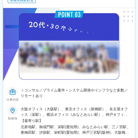
業種未経験歓迎
＜コンサル／プライム案件＞システム開発やインフラなど多数／
リモートあり
仕事内容
大阪オフィス（大阪駅）、東京オフィス（新橋駅）、名古屋オフ
ィス（栄駅）、横浜オフィス（みなとみらい駅）、神戸オフィス
勤務地
（三ノ宮駅）または東京23区内・神奈川、愛知、大阪・京都・兵
【最寄り駅】
庫県内のプロジェクト先。※勤務地は希望を考慮・転居を伴う転勤
北新地駅、御成門駅、栄駅(愛知県)、みなとみらい駅、三ノ宮駅、
なし【大阪オフィス】大阪府大阪市北区梅田1-1-3 大阪駅前第3ビ
東梅田駅、汐留駅、栄町駅(愛知県)、神戸三宮駅(阪神)、大阪梅田
ル11F「北新地駅」徒歩2分「大阪駅」徒歩10分【東京オフィス】
駅(阪神線)、大門駅(東京都)、矢場町駅、三宮駅(神戸新交通)