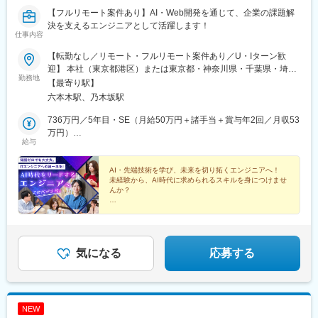
駅、西太子堂駅、池ノ上駅、九品仏駅、祐天寺駅、二子新地駅、
【フルリモート案件あり】AI・Web開発を通じて、企業の課題解
下神明駅、馬車道駅、伊勢佐木長者町駅、幸谷駅、赤羽岩淵駅、
決を支えるエンジニアとして活躍します！
日暮里駅(舎人ライナー)、とうきょうスカイツリー駅、亀戸水神
仕事内容
駅、国際展示場駅、市川真間駅、鬼越駅、京成津田沼駅、京成幕
【転勤なし／リモート・フルリモート案件あり／U・Iターン歓
張本郷駅、京成千葉駅、西登戸駅、本川越駅、北朝霞駅、京王八
迎】 本社（東京都港区）または東京都・神奈川県・千葉県・埼玉
王子駅、上野御徒町駅、浅草駅(ＴＸ)、馬喰町駅、両国駅、三ノ輪
勤務地
県の各プロジェクト先での勤務となります。勤務地は希望を最大
【最寄り駅】
橋駅、京橋駅(東京都)、銀座駅、新宿西口駅、牛込柳町駅、若松河
限考慮のうえ決定し、転居を伴う転勤はありません。 また、U・I
田駅、参宮橋駅、白金台駅、赤羽橋駅、菊川駅(東京都)、梅屋敷駅
六本木駅、乃木坂駅
ターン支援にも力を入れており、転居が必要な方には東京エリア
(東京都)、大鳥居駅、羽田空港第３ターミナル駅(東京モノレー
の地域情報や住みやすいエリアをご案内。引越し後の新生活もし
736万円／5年目・SE（月給50万円＋諸手当＋賞与年2回／月収53
ル)、大岡山駅、千歳船橋駅、松原駅(東京都)、山下駅(東京都)、大
っかりサポートするため、遠方からのチャレンジも安心です。
万円）
塚駅前駅、千石駅、東池袋四丁目駅、都電雑司ケ谷駅、下板橋
給与
【本社】東京都港区六本木7-21-24 THE MODULE roppongi
424万円／2年目・PG（月給28万円＋諸手当＋賞与年2回／月収31
駅、豊島園駅(都営線)、新江古田駅、新桜台駅、東伏見駅、大師前
3F［アクセス］◎各線「六本木駅」より徒歩5分◎東京メトロ千
万円）
駅、西新井大師西駅、新柴又駅、東京ディズニーランド・ステー
代田線「乃木坂駅」より徒歩5分 ※受動喫煙対策：屋内全面禁煙
AI・先端技術を学び、未来を切り拓くエンジニアへ！
ション駅、県庁前駅(千葉県)、宮崎台駅、新綱島駅、逸見駅、逗
未経験から、AI時代に求められるスキルを身につけませ
子・葉山駅、和田塚駅、北茅ケ崎駅、京成上野駅、京成関屋駅、
んか？
東海神駅、高輪台駅、岩本町駅、乃木坂駅、信濃町駅、国会議事
◎一人ひとりに合わせた研修で基礎から学べる
堂前駅、東新宿駅、四谷三丁目駅、東北沢駅、日本大通り駅、曳
◎AI・Web開発・DXなどのプロジェクトが豊富
舟駅、東京ビッグサイト駅、栄町駅(千葉県)、みどり台駅、川越市
◎上級エンジニア「FDE」を目指せる！
駅、東日本橋駅、荒川一中前駅、目白駅、早稲田駅(都電荒川線)、
国立競技場駅、築地市場駅、大森海岸駅、宮の坂駅、巣鴨新田
気になる
応募する
駅、西ケ原駅、板橋駅、豊島園駅(西武線)、氷川台駅、リゾートゲ
ートウェイ・ステーション駅、武蔵溝ノ口駅、汐入駅
NEW