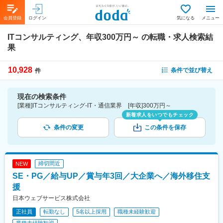
会員登録
ログイン
気になる
メニュー
ITコンサルティング、年収300万円～
の転職・求人検索結
果
10,928
条件で並び替え
件
現在の検索条件
[業種]ITコンサルティング-IT・通信業界 [年収]300万円～
新着求人をいつでもチェック
条件の変更
この条件を保存
締切間近
NEW
SE・PG／給与UP／賞与年3回／大企業へ／海外移住支
援
日本ウェブサービス株式会社
正社員
転勤なし
5名以上採用
職種未経験歓迎