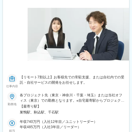
【リモート7割以上】お客様先での常駐支援、または自社内での受
託・自社サービスの開発をお任せします。
仕事内容
各プロジェクト先（東京・神奈川・千葉・埼玉）または当社オフ
ィス（東京）での勤務となります。※自宅最寄駅からプロジェクト
勤務地
先の通勤場所、時間を最大限考慮します。※スキルやタイミングに
【最寄り駅】
より、自社内での勤務もあります。※U・Iターンも歓迎！引越費用
巣鴨駅、駒込駅、千石駅
を支給します！（規定あり）■本社／東京都豊島区巣鴨1-4-7 MK
ビル5F＼★リモートワークが中心です★／フルリモートやリモー
年収740万円（入社12年目／ユニットリーダー）
トの併用割合は全体で76%。通勤負荷や各種感染リスクの軽減な
年収485万円（入社3年目／リーダー）
給与