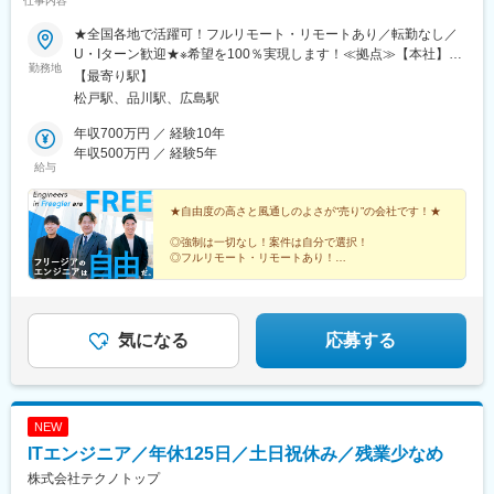
仕事内容
★全国各地で活躍可！フルリモート・リモートあり／転勤なし／
U・Iターン歓迎★※希望を100％実現します！≪拠点≫【本社】千
勤務地
葉県松戸市松戸1395-3 アークシティ松戸1F【品川オフィス】東
【最寄り駅】
京都港区港南2-16-1 品川イーストワンタワー7F【広島オフィ
松戸駅、品川駅、広島駅
ス】広島県広島市東区二葉の里3-5-7 GRANODE 広島 3F≪アク
セス≫【本社】JR・新京成電鉄「松戸駅」徒歩5分【品川オフィ
年収700万円 ／ 経験10年
ス】JR・京急「品川駅」徒歩5分【広島オフィス】JR・広島電鉄
年収500万円 ／ 経験5年
給与
「広島駅」徒歩5分
★自由度の高さと風通しのよさが“売り”の会社です！★
◎強制は一切なし！案件は自分で選択！
◎フルリモート・リモートあり！
◎クラウド分野のプロジェクト増加中！
◎残業ほぼなし！平日のプライベートも充実！
◎先輩達は、ほぼ100%前職より給与UP！
気になる
応募する
NEW
ITエンジニア／年休125日／土日祝休み／残業少なめ
株式会社テクノトップ