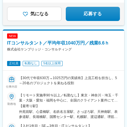
7万8120円）を含みます。みなし残業代は残業がなくても支払わ
れ、超過分は別途全額支給します。なお、実際の残業時間は5～
10時間程度です。★エンジニアの成果をしっかりと評価！※参加
気になる
応募する
しているプロジェクトで単価アップを実現した場合は、アップし
た分の一定割合を昇給に反映させる制度もあります。【年収例】
◆600万円（入社2年、35歳）◆540万円（入社2カ月、33歳）
NEW
ITコンサルタント／平均年収1040万円／残業6.6ｈ
株式会社ケンブリッジ・コンサルティング
正社員
転勤なし
5名以上採用
【30代で年収630万→1025万円の実績有】上流工程を担当し、5
～20名のプロジェクトを束ねる役割
仕事内容
【リモート実施率90％以上／転勤なし】東京・神奈川・埼玉・千
葉・大阪・愛知・福岡を中心に、全国のクライアント案件にて募
勤務地
集案件はすべて選択制なので、「自分に合った働き方」を実現で
【最寄り駅】
きます。また、リモートで働ける人材として必要なスキルを身に
外苑前駅、心斎橋駅、名鉄名古屋駅、さっぽろ駅、天神南駅、表
つけられる環境が整っているため、経験を積むことで携われる案
参道駅、長堀橋駅、国際センター駅、札幌駅、渡辺通駅、堺筋本
件の幅も広がり、より柔軟な働き方を目指しやすくなります。※プ
町駅、近鉄名古屋駅、大通駅、薬院駅
ロジェクトは完全選択制です。※帰社日や日報はありません。【出
【入社1年目・SE→3年目・ITコンサルタント】