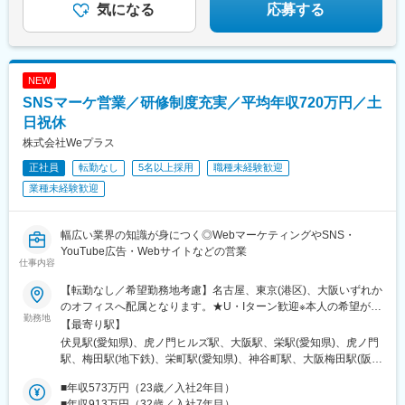
気になる
応募する
NEW
SNSマーケ営業／研修制度充実／平均年収720万円／土
日祝休
株式会社Weプラス
正社員
転勤なし
5名以上採用
職種未経験歓迎
業種未経験歓迎
幅広い業界の知識が身につく◎WebマーケティングやSNS・
YouTube広告・Webサイトなどの営業
仕事内容
【転勤なし／希望勤務地考慮】名古屋、東京(港区)、大阪いずれか
のオフィスへ配属となります。★U・Iターン歓迎※本人の希望がな
勤務地
い限り転勤はありません！■名古屋本社愛知県名古屋市中区錦2-
【最寄り駅】
20-15 広小路クロスタワー13F［アクセス］・地下鉄東山線、鶴舞
伏見駅(愛知県)、虎ノ門ヒルズ駅、大阪駅、栄駅(愛知県)、虎ノ門
線「伏見駅」より徒歩4分・地下鉄東山線、名城線「栄駅」より徒
駅、梅田駅(地下鉄)、栄町駅(愛知県)、神谷町駅、大阪梅田駅(阪急
歩6分■東京オフィス ★2024年6月オープン！東京都港区虎ノ門
線)
1-23-1 虎ノ門ヒルズ森タワー24F［アクセス］・東京メトロ日比
■年収573万円（23歳／入社2年目）
谷線「虎ノ門ヒルズ駅」B1出口直結・東京メトロ銀座線「虎ノ門
■年収913万円（32歳／入社7年目）