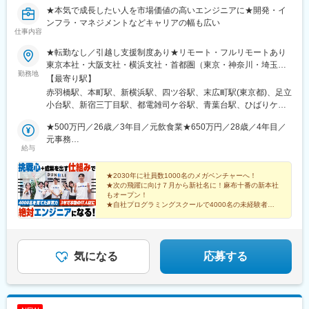
★本気で成長したい人を市場価値の高いエンジニアに★開発・イ
ンフラ・マネジメントなどキャリアの幅も広い
仕事内容
★転勤なし／引越し支援制度あり★リモート・フルリモートあり
東京本社・大阪支社・横浜支社・首都圏（東京・神奈川・埼玉・
勤務地
千葉）の各プロジェクト先のいずれかに勤務【本社】東京都港区
【最寄り駅】
三田1-4-1 住友不動産麻布十番ビル 4F☆2026年7月に移転したば
赤羽橋駅、本町駅、新横浜駅、四ツ谷駅、末広町駅(東京都)、足立
かりのオシャレな新オフィスです！＜アクセス＞・都営地下鉄大
小台駅、新宿三丁目駅、都電雑司ケ谷駅、青葉台駅、ひばりケ丘
江戸線「赤羽橋駅」より徒歩3分・都営地下鉄大江戸線「麻布十番
駅(東京都)、浦和駅、弘明寺駅(京急線)、国会議事堂前駅、新高島
駅」より徒歩6分・都営地下鉄三田線「芝公園駅」より徒歩9分
★500万円／26歳／3年目／元飲食業★650万円／28歳／4年目／
駅、下永谷駅、霞ケ関駅(東京都)、梶が谷駅、蒲田駅、茅場町駅、
【大阪支社】大阪府大阪市中央区久太郎町4-2-15 5F☆2025年1月
元事務
伊勢佐木長者町駅、井の頭公園駅、多摩センター駅、船橋駅、京
給与
オープン！＜アクセス＞・大阪メトロ御堂筋線「本町駅」より徒
★700万円／29歳／5年目／元ヘルプデスク★800万円／31歳／6
成立石駅、東銀座駅、九段下駅、恵比寿駅、神谷町駅、五反田
歩1分・大阪メトロ中央線「堺筋本町駅」より徒歩8分・大阪メト
年目／元営業
駅、虎ノ門ヒルズ駅、護国寺駅、光が丘駅、新小岩駅、高井戸
ロ御堂筋線「心斎橋駅」より徒歩10分■横浜支社神奈川県横浜市
★2030年に社員数1000名のメガベンチャーへ！
駅、国府台駅、桜新町駅、三越前駅、新川崎駅、芝公園駅、渋谷
★次の飛躍に向け７月から新社名に！麻布十番の新本社
港北区新横浜2丁目5-2☆2025年10月オープン！＜アクセス＞・
駅、勝どき駅、中目黒駅、小伝馬町駅、新丸子駅、新橋駅、大久
もオープン！
JR各線、横浜市営地下鉄「新横浜駅」より徒歩5分以内※希望や通
保駅(東京都)、成増駅、高島平駅、西武新宿駅、表参道駅、芦花公
★自社プログラミングスクールで4000名の未経験者を
いやすさなどを考慮して決定します。※転居を伴う転勤なし※U・I
育てた育成力
園駅、千葉ニュータウン中央駅、川崎駅、参宮橋駅、立会川駅、
★3年かけて一人前に育成する方針
ターン歓迎
大宮駅(埼玉県)、大崎駅、大手町駅(東京都)、新大塚駅、朝霞駅、
★リモート・フルリモート勤務もOK
町田駅、調布駅、天王洲アイル駅、天王町駅、浅草駅(ＴＸ)、向原
駅(東京都)、東陽町駅、藤沢駅、南砂町駅、南与野駅、二子玉川
気になる
応募する
駅、有楽町駅、日本橋駅(東京都)、柏駅、八王子駅、麹町駅、青山
一丁目駅、高輪台駅、芝浦ふ頭駅、保土ケ谷駅、豊田駅、千駄ケ
谷駅、北府中駅、本郷三丁目駅、木場駅(東京都)、用賀駅、立川北
駅、流通センター駅、赤坂駅(東京都)、両国駅(都営線)、六本木