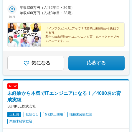
す。
年収350万円（入社2年目・26歳）
年収400万円（入社3年目・28歳）
給与
「インフラエンジニアって？IT業界に未経験から挑戦で
きる?!」
私たちは未経験からエンジニアを育てるバックアップカ
ンパニーです。
◎入社後2カ月の研修で、Linux・AWS関連の資格取得
可能！
◎個々の要望にあわせたキャリアアップを応援！
気になる
応募する
NEW
未経験から本気でITエンジニアになる！／4000名の育
成実績
BUNKLE株式会社
正社員
転勤なし
5名以上採用
職種未経験歓迎
業種未経験歓迎