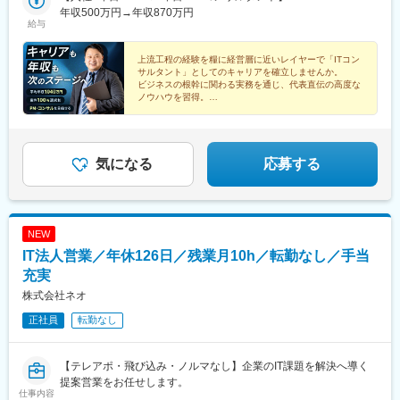
社される場合】■本社／東京都港区南青山3丁目1番36号青山丸竹
年収500万円→年収870万円
給与
ビル6F■支社大阪・名古屋・札幌・福岡＜本社アクセス＞東京メ
トロ銀座線「外苑前駅」より徒歩3分各線「表参道駅」より徒歩6
分【受動喫煙対策】本社：有（オフィス内禁煙）プロジェクト
上流工程の経験を糧に経営層に近いレイヤーで「ITコン
サルタント」としてのキャリアを確立しませんか。
先：各社規定に則る
ビジネスの根幹に関わる実務を通じ、代表直伝の高度な
ノウハウを習得。
独自のキャリア設計で市場価値の高い汎用スキルと確か
な実績を築けます。
気になる
応募する
NEW
IT法人営業／年休126日／残業月10h／転勤なし／手当
充実
株式会社ネオ
正社員
転勤なし
【テレアポ・飛び込み・ノルマなし】企業のIT課題を解決へ導く
提案営業をお任せします。
仕事内容