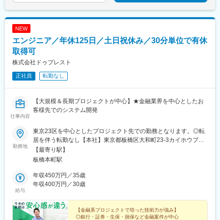
NEW
エンジニア／年休125日／土日祝休み／30分単位で有休
取得可
株式会社ドゥプレスト
正社員
転勤なし
【大規模＆長期プロジェクトが中心】★金融業界を中心としたお
客様先でのシステム開発
仕事内容
東京23区を中心としたプロジェクト先での勤務となります。◎転
居を伴う転勤なし【本社】東京都板橋区大和町23-3カイホウブル
勤務地
ータワー3F※受動喫煙対策あり（屋内禁煙）
【最寄り駅】
板橋本町駅
年収450万円／35歳
年収400万円／30歳
給与
【金融系プロジェクトで培った技術力が強み】
◎銀行・証券・生保・損保など金融案件が中心