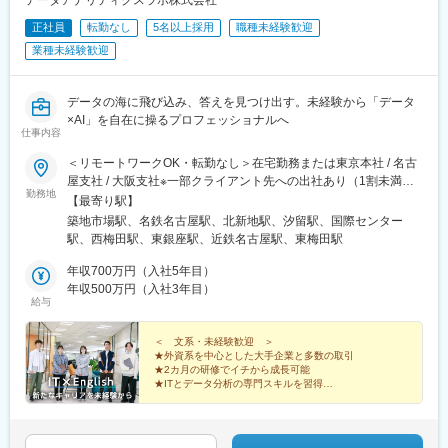
正社員
転勤なし
5名以上採用
職種未経験歓迎
業種未経験歓迎
データの海に飛び込み、答えを見つけ出す。未経験から「データ
×AI」を自在に操るプロフェッショナルへ
仕事内容
＜リモートワークOK・転勤なし＞在宅勤務または東京本社 / 名古
屋支社 / 大阪支社※一部クライアント先への出社あり（1割未満）※
勤務地
出社頻度など、詳細は面接内でお伝えいたします※名古屋・大阪採
【最寄り駅】
用の場合、研修は東京本社にてご参加いただきます（社宅手配あ
築地市場駅、名鉄名古屋駅、北新地駅、汐留駅、国際センター
り）【本社】東京都中央区築地5丁目4-18 汐留イーストサイドビ
駅、西梅田駅、東銀座駅、近鉄名古屋駅、東梅田駅
ル 6階★2024年12月に移転しました！【支社】名古屋支社愛知県
名古屋市中村区名駅4丁目24番5号第2森ビル401大阪支社大阪府大
年収700万円（入社5年目）
阪市北区梅田1丁目2番2号大阪駅前第2ビル12-12＜アクセス＞
年収500万円（入社3年目）
給与
【本社】・東京メトロ日比谷線「築地駅」より徒歩6分・都営地下
鉄大江戸線「築地市場駅」より徒歩6分・都営地下鉄大江戸線「汐
留駅」より徒歩7分・JR山手線・東京メトロ銀座線・都営浅草線
＜ 文系・未経験歓迎 ＞
★外資系を中心とした大手企業と多数の取引
「新橋駅」より徒歩11分【名古屋支社】・JR「名古屋駅」より徒
★2カ月の研修でイチから成長可能
歩9分・名鉄「名古屋駅」より徒歩8分・近鉄「名古屋駅」より徒
★ITとデータ分析の専門スキルを習得
歩7分【大阪支社】・JR「大阪駅」より徒歩5分※受動喫煙対策：
★20代～30代の未経験入社メンバー多数活躍中
★完全土日祝休み＆年休120日以上で働きやすさ◎
敷地内全面禁煙