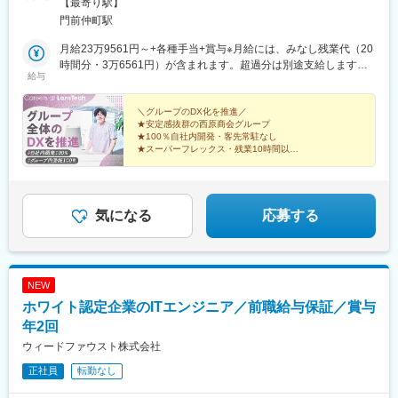
東京メトロ東西線・都営大江戸線「門前仲町駅」より徒歩8分
【最寄り駅】
寺田駅(京都府)、覚王山駅、尼ケ坂駅、亀島駅、栄駅(愛知県)、川
名駅、瑞穂運動場西駅、西高蔵駅、本笠寺駅、本郷駅(愛知県)、原
門前仲町駅
駅(愛知県)、名鉄一宮駅、瀬戸市駅、新豊田駅、犬山口駅、第一通
月給23万9561円～+各種手当+賞与※月給には、みなし残業代（20
り駅、掛川市役所前駅、大濠公園駅、中央前橋駅、上州富岡駅、
時間分・3万6561円）が含まれます。超過分は別途支給します。
西桐生駅、ひばりが丘駅(北海道)、西４丁目駅、西１１丁目駅、狸
給与
【一律手当】◆地域手当：５万円◆通勤手当：最大4万円
小路駅、札幌駅、高輪台駅、御成門駅、とうきょうスカイツリー
駅、松陰神社前駅、飛鳥山駅、荒川一中前駅、板橋区役所前駅、
＼グループのDX化を推進／
分倍河原駅、関内駅、県庁前駅(千葉県)、京成八幡駅、流山セント
★安定感抜群の西原商会グループ
ラルパーク駅、野田駅(阪神線)、四天王寺前夕陽ケ丘駅、大国町
★100％自社内開発・客先常駐なし
駅、森小路駅、昭和町駅(大阪府)、針中野駅、花園町駅、細井川
★スーパーフレックス・残業10時間以下
★AIを開発やテストに積極活用
駅、梅田駅(地下鉄)、守口市駅、市民広場駅、桃山御陵前駅、黒川
★企画・開発・運用改善まで一貫対応
駅(愛知県)、大須観音駅、八事日赤駅、新瀬戸駅、新浜松駅、新さ
★年間休日125日以上・土日祝休み
っぽろ駅、中央区役所前駅、資生館小学校前駅、猿猴橋町駅
気になる
応募する
NEW
ホワイト認定企業のITエンジニア／前職給与保証／賞与
年2回
ウィードファウスト株式会社
正社員
転勤なし