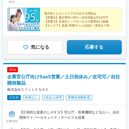
給与
線)、亀岡駅、奈良駅、天理駅、和歌山駅、姫路駅、西宮駅(ＪＲ
28むつみビル3階大阪支社／大阪府大阪市北区梅田1-1-3大阪駅前
動型⇒会社利益は最大10万円！残り全て還元◎エンジニア平均年
線)、尼崎駅(東海道本線)、明石駅、神戸駅(兵庫県)、宝塚駅、伊丹
第3ビル29階名古屋支社／愛知県名古屋市中村区名駅3-4-10アル
収640万円※スキル・経験・能力を考慮して決定します※固定残業
駅(阪急線)、芦屋駅(東海道本線)、大津駅、草津駅(滋賀県)、彦根
ティメイト名駅1st2階福岡支社／福岡県福岡市中央区天神4-6-28
代（30時間分／93,750円～304,688円）を含む、超過分は別途支
毎月続々とエンジニアが入社する理由は...
【高還元】還元率80~95%！会社利益は月10万円
駅、八日市駅、倉敷市駅、岡山駅、津山駅、広島駅、福山駅、呉
天神ファーストビル7階
給---------------★案件情報は全公開★案件の単価・契約内容・商
【営業力】全員元トップセールスの業界No.1組織
駅、西条駅(広島県)、尾道駅、下関駅、山口駅(山口県)、宇部駅、
流・契約期間・評価制度も“全公開”しています。透明度の高い環境
【キャリア】役員×営業チームが設計～実現まで伴走
鳥取駅、米子駅、境港駅、松江駅、出雲市駅、高知駅、古津賀
で自由に案件を選ぶことができます！案件単価60万円 ⇒ 年収約
【案件選択】高単価×言語×工程×働き方の希望実現
駅、ＪＲ松山駅前駅、今治駅、宇和島駅、高松駅(香川県)、丸亀
520万円案件単価80万円 ⇒ 年収約730万円案件単価100万円 ⇒ 年
駅、徳島駅、阿南駅、鳴門駅、久留米駅、小倉駅(福岡県)、大牟田
収約930万円---------------■社員の年収UP例◎570万円：25歳／
駅、筑紫駅、天神駅、大分駅、別府駅(大分県)、中津駅(大分県)、
Java／詳細設計（入社後＋180万円UP）◎640万円：28歳／C#／
気になる
応募する
宮崎駅、延岡駅、都城駅、鹿児島駅、熊本駅、佐賀駅、長崎駅(長
詳細設計（入社後＋185万円UP）◎770万円：31歳／JavaScript
崎県)、佐世保駅、那覇空港駅(鉄道)、秋葉原駅、高田馬場駅、綾
／基本設計（入社後＋190万円UP）◎830万円：34歳／Java／要
瀬駅、豊田駅、溝の口駅、なんば駅(地下鉄)、心斎橋駅、天王寺
件定義（入社後＋210万円UP）
駅、金山駅(愛知県)、伏見駅(愛知県)、博多駅、中洲川端駅、山科
NEW
駅、久喜駅、本八幡駅(総武線)、大宮駅(埼玉県)、代官山駅、さっ
ぽろ駅、函館駅前駅、津軽五所川原駅、田茂山駅、あおば通駅、
企業官公庁向けSaaS営業／土日祝休み／在宅可／自社
曽根田駅、鷹巣駅、工機前駅、佐貫駅、宇都宮駅東口駅、今市
開発製品
駅、中央前橋駅、西桐生駅、北朝霞駅、池ノ上駅、蓮沼駅、西葛
株式会社ＣＹＬＬＥＮＧＥ
西駅、牛田駅(東京都)、板橋区役所前駅、京王八王子駅、北品川
駅、赤羽岩淵駅、新宿駅(東京メトロ)、東池袋駅、不動前駅、住吉
正社員
転勤なし
5名以上採用
業種未経験歓迎
駅(東京都)、六本木一丁目駅、布田駅、稲荷町駅(東京都)、立川北
駅、三越前駅、二重橋前駅、桜街道駅、京成船橋駅、京成千葉
駅、北習志野駅、野田市駅、京成成田駅、仲ノ町駅、逸見駅、新
【圧倒的な提案のしやすさ】官公庁・医療機関など法人へ、自社
高島駅、京急川崎駅、北茅ケ崎駅、和田塚駅、入谷駅(神奈川県)、
開発サイバーセキュリティサービスを提案
仕事内容
逗子・葉山駅、西松本駅、岩村田駅、南豊科駅、上大月駅、志貴
野中学校前駅、新魚津駅、北鉄金沢駅、福井駅、新浜松駅、新静