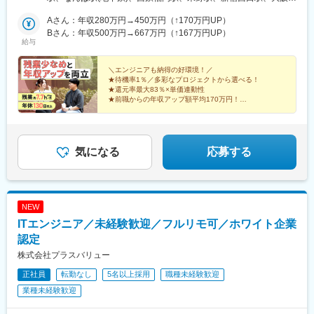
徳寺駅、大塚駅(東京都)、巣鴨駅、駒込駅、要町駅、東池袋駅、雑
ます※受動喫煙対策あり【2026年4月に本社を移転！】業績好調
波駅、中洲川端駅
司が谷駅、西巣鴨駅、北池袋駅、椎名町駅、千川駅、練馬駅、石
で、組織規模も拡大を続けている当社。事業の安定成長に伴い
Aさん：年収280万円→450万円（↑170万円UP）
神井公園駅、大泉学園駅、光が丘駅、江古田駅、桜台駅(東京都)、
「新宿」へ本社移転！事業の安定性・将来性を感じられる環境の
Bさん：年収500万円→667万円（↑167万円UP）
給与
武蔵関駅、上石神井駅、中村橋駅、富士見台駅、綾瀬駅、西新井
ため、エンジニアとして安心感を持って働けます。
駅、竹ノ塚駅、梅島駅、五反野駅、青井駅、六町駅、舎人駅、舎
人公園駅、谷在家駅、金町駅(東京都)、新小岩駅、亀有駅、青砥
＼エンジニアも納得の好環境！／
★待機率1％／多彩なプロジェクトから選べる！
駅、京成立石駅、柴又駅、お花茶屋駅、堀切菖蒲園駅、京成高砂
★還元率最大83％×単価連動性
駅、四ツ木駅、瑞江駅、一之江駅、船堀駅、篠崎駅、平井駅(東京
★前職からの年収アップ額平均170万円！
都)、葛西臨海公園駅、南行徳駅、行徳駅、妙典駅、浦安駅(千葉
★平均残業月10時間／年間休日130日
県)、新浦安駅、舞浜駅、市川塩浜駅、本千葉駅、蘇我駅、鎌取
駅、土気駅、五井駅、姉ケ崎駅、上尾駅、桶川駅、鴻巣駅、熊谷
駅、東松山駅、坂戸駅(埼玉県)、若葉駅、鶴ケ島駅、入間市駅、狭
気になる
応募する
山市駅、飯能駅、東飯能駅、久喜駅、加須駅、羽生駅、行田駅、
深谷駅、本庄駅、北上尾駅、与野駅、与野本町駅、北与野駅、中
浦和駅、武蔵浦和駅、北浦和駅、さいたま新都心駅、東大宮駅、
土呂駅、宮原駅、西大宮駅、新百合ケ丘駅、百合ケ丘駅、登戸
NEW
駅、向ケ丘遊園駅、溝の口駅、高津駅(神奈川県)、鷺沼駅、宮前平
駅、たまプラーザ駅、あざみ野駅、青葉台駅、長津田駅、中山駅
ITエンジニア／未経験歓迎／フルリモ可／ホワイト企業
(神奈川県)、鴨居駅、菊名駅、大倉山駅(神奈川県)、綱島駅、日吉
認定
駅(神奈川県)、元住吉駅、新丸子駅、武蔵中原駅、武蔵新城駅、横
株式会社プラスバリュー
須賀駅、逗子駅、鎌倉駅、北鎌倉駅、大船駅、東戸塚駅、藤沢本
町駅、茅ケ崎駅、本厚木駅、海老名駅(相模線)、北品川駅、稲荷町
正社員
転勤なし
5名以上採用
職種未経験歓迎
駅(東京都)、牛田駅(東京都)、西早稲田駅、立川南駅、京成船橋
業種未経験歓迎
駅、不動前駅、大崎広小路駅、御成門駅、新日本橋駅、新御茶ノ
水駅、麹町駅、水道橋駅、六本木一丁目駅、外苑前駅、南新宿