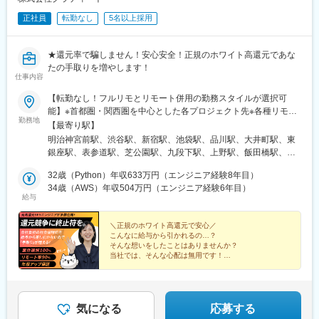
正社員
転勤なし
5名以上採用
★還元率で騙しません！安心安全！正規のホワイト高還元であな
たの手取りを増やします！
仕事内容
【転勤なし！フルリモとリモート併用の勤務スタイルが選択可
能】※首都圏・関西圏を中心とした各プロジェクト先※各種リモー
勤務地
ト案件にてご活躍いただきます。（転居を伴う転勤はありませ
【最寄り駅】
ん）【理想の働き方がここに。】◆完全フルリモート・在宅勤務
明治神宮前駅、渋谷駅、新宿駅、池袋駅、品川駅、大井町駅、東
の併用を組み合わせて柔軟に働きたい！◆各種リモート勤務で通
銀座駅、表参道駅、芝公園駅、九段下駅、上野駅、飯田橋駅、本
勤時間を削減して働きたい！◆自分の趣味やご家族との時間を大
所吾妻橋駅、東陽町駅、中目黒駅、京急蒲田駅、世田谷駅、中野
切にしたい！■本社東京都渋谷区神宮前6丁目23-4 桑野ビル2Fアク
32歳（Python）年収633万円（エンジニア経験8年目）
駅(東京都)、南阿佐ケ谷駅、王子駅、荒川二丁目駅、新板橋駅、練
セス：「渋谷駅」「明治神宮前駅」より徒歩5分※受動喫煙対策：
34歳（AWS）年収504万円（エンジニア経験6年目）
馬駅、梅島駅、京成立石駅、新小岩駅、昭島駅、東秋留駅、若葉
給与
屋内原則禁煙（プロジェクト先により異なります）
台駅、東所沢駅、谷保駅、鷹の台駅、狛江駅、西国立駅、聖蹟桜
ケ丘駅、調布駅、田無駅、西八王子駅、羽村駅、東久留米駅、久
＼正規のホワイト高還元で安心／
米川駅、上北台駅、日野駅(東京都)、府中駅(東京都)、福生駅、町
こんなに給与から引かれるの…？
田駅、武蔵境駅、馬車道駅、京急川崎駅、相模原駅、横須賀中央
そんな想いをしたことはありませんか？
駅、平塚駅、鎌倉駅、藤沢駅、風祭駅、北茅ケ崎駅、逗子・葉山
当社では、そんな心配は無用です！
駅、三崎口駅、秦野駅、本厚木駅、鶴間駅、伊勢原駅、海老名駅
◎ 会社負担の社会保険料などを給与から引きません！
(相鉄・小田急)、相武台前駅、大雄山駅、葭川公園駅、本八幡駅
◎ 100%案件選択＆ホワイト高還元＆完全単価公開
(総武線)、大神宮下駅、松戸駅、愛宕駅(千葉県)、京成臼井駅、京
成津田沼駅、柏駅、上総村上駅、流山駅、八千代緑が丘駅、我孫
気になる
応募する
子駅、新鎌ケ谷駅、新浦安駅、四街道駅、北浦和駅、本川越駅、