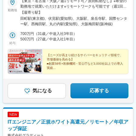
【東京・名古屋・大阪／週1リモート可／原則転勤なし】※希望の
岡駅、新豊橋駅、近鉄名古屋駅、尾張一宮駅、名鉄岐阜駅、名電
勤務地で就業いただけます※リモートワークも可能です（週1回）
各務原駅、新可児駅、ＪＲ河内永和駅、大阪梅田駅(阪急線)、九条
勤務地
育児・介護等の事由による回数調整にも対応（要相談）※受動喫煙
【最寄り駅】
駅(京都府)、田中口駅、山陽姫路駅、西宮駅、山陽明石駅、ハーバ
対策：屋内分煙■東京本社東京都港区三田3-11-36 三田日東ダイビ
田町駅(東京都)、伏見駅(愛知県)、大阪駅、泉岳寺駅、国際センタ
ーランド駅、宝塚南口駅、新伊丹駅、芦屋川駅、上栄町駅、新八
ル2F・JR「田町駅」下車、三田口より徒歩11分・JR「高輪ゲー
ー駅、西梅田駅、丸の内駅(愛知県)、大阪梅田駅(阪神線)
日市駅、倉敷駅、岡山駅前駅、電鉄出雲市駅、高知駅前駅、宮田
トウェイ駅」下車、北改札より徒歩10分・都営三田線・都営浅草
町駅、高松築港駅、眉山ロープウェイ山麓駅、西鉄福岡駅、鹿児
線「泉岳寺駅」下車、A4出口より徒歩6分■名古屋営業所愛知県名
700万円（31歳／中途入社3年目）
島駅前駅、熊本駅前駅、長崎駅前駅、佐世保中央駅、神泉駅、岩
古屋市中区栄1-3-3 AMMNATビル7F・JR「名古屋駅」下車、徒歩
500万円（27歳／中途入社1年目）
本町駅、西早稲田駅、青井駅、高津駅(神奈川県)、大阪難波駅、大
給与
16分・地下鉄鶴舞線「伏見駅」下車、徒歩6分■大阪本社大阪府大
阪阿部野橋駅、東別院駅、丸の内駅(愛知県)、祇園駅(福岡県)、櫛
阪市北区梅田3-3-10 梅田ダイビル12F・JR「大阪駅」より徒歩4
田神社前駅、京阪山科駅、本八幡駅(都営線)、西大橋駅、北１２条
分・JR東西線「北新地駅」徒歩6分・大阪メトロ「西梅田駅」よ
【ニーズが高まり続けるサイバーセキュリティ領域で、
駅、松風町駅、広瀬通駅、東宿郷駅、東北沢駅、京成関屋駅、新
市場価値を高める】
り徒歩5分・阪急電鉄「梅田駅」より徒歩5分・地下鉄 谷町線「東
宿三丁目駅、都電雑司ケ谷駅、麻布十番駅、京成上野駅、立川南
■創業58年×医療機関・官公庁など3,000社以上での導入
梅田駅」徒歩9分◆コミュニケーション重視のオフィスエンジニ
実績
駅、茅場町駅、京橋駅(東京都)、東海神駅、栄町駅(千葉県)、汐入
ア、カスタマーサクセスもワンフロアに集まっているため、部署
■AI活用で効率最大化
駅、高島町駅、電鉄富山駅、広小路駅(富山県)、七ツ屋駅、新福井
■土日祝休み・年休125日
に関係なく社員同士の距離が近く、相談ごともスムーズにできる
駅、第一通り駅、日吉町駅、駅前駅、名鉄名古屋駅、河内永和
■残業月15時間程度
環境です。
駅、大阪梅田駅(阪神線)、東寺駅、阪神国道駅、西新町駅、高速神
■賞与年2回＆インセンティブ年4回
気になる
応募する
戸駅、芦屋駅(阪神線)、西川緑道公園駅、猿猴橋町駅、高知橋駅、
大手町駅(愛媛県)、天神南駅、桜島桟橋通駅、二本木口駅、五島町
駅、中佐世保駅、末広町駅(東京都)、下落合駅、武蔵溝ノ口駅、な
んば駅(南海線)、長堀橋駅、天王寺駅前駅、栄駅(愛知県)、呉服町
駅(福岡県)、四宮駅、京成八幡駅
NEW
ITエンジニア／正規ホワイト高還元／リモート／年収ア
ップ保証
株式会社グラディート