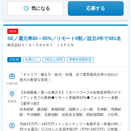
駅、前橋駅、太田駅(群馬県)、伊勢崎駅、桐生駅、館林駅、渋川
◎入社後はITの基礎研修からスタート
駅、川口駅、川越駅、所沢駅、越谷駅、草加駅、春日部駅、上尾
◎フルリモートOK
気になる
応募する
駅、熊谷駅、浦和駅、新座駅、狭山市駅、入間市駅、三郷駅(埼玉
県)、深谷駅、朝霞台駅、戸田駅(埼玉県)、ふじみ野駅、鴻巣駅、
坂戸駅(埼玉県)、八潮駅、志木駅、飯能駅、下北沢駅、練馬駅、蒲
田駅、葛西駅、北千住駅、荻窪駅、大山駅(東京都)、八王子駅、豊
NEW
洲駅、亀有駅、品川駅、町田駅、赤羽駅、新宿駅、中野駅(東京
SE／還元率80～95%／リモート9割／設立4年で381名
都)、池袋駅、目黒駅、錦糸町駅、六本木駅、渋谷駅、調布駅、上
野駅、小平駅、立川駅、日本橋駅(東京都)、吉祥寺駅、多摩センタ
株式会社ＶＩＳＩＯＮＡＲＹ ＪＡＰＡＮ
ー駅、青梅駅、国分寺駅、武蔵小金井駅、昭島駅、東京駅、国立
駅、玉川上水駅、東久留米駅、船橋駅、松戸駅、市川駅、柏駅、
正社員
転勤なし
5名以上採用
業種未経験歓迎
五井駅、千葉駅、流山おおたかの森駅、八千代台駅、習志野駅、
浦安駅(千葉県)、愛宕駅(千葉県)、木更津駅、成田駅、我孫子駅、
鎌ケ谷駅、印西牧の原駅、四街道駅、銚子駅、藤沢駅、横須賀
「キャリア・働き方・給与・待遇」全て業界最高水準の当社が、
駅、横浜駅、相模原駅、川崎駅、平塚駅、茅ケ崎駅、大和駅(神奈
貴方の希望を実現！
川県)、本厚木駅、小田原駅、鎌倉駅、秦野駅、座間駅、伊勢原
仕事内容
駅、逗子駅、三崎口駅、長野駅、松本駅、上田駅、佐久平駅、飯
田駅(長野県)、豊科駅、中野松川駅、飯山駅、須坂駅、広丘駅、甲
【全国募集／選べる働き方】リモートワークor全都道府県のクラ
府駅、竜王駅、石和温泉駅、富士山駅、山梨市駅、都留市駅、韮
イアント先での業務◆リモート実施率93%◆フルリモート多数◆
勤務地
崎駅、大月駅、富山駅、越中中川駅、砺波駅、黒部駅、魚津駅、
リモート／出社の頻度も自分で選べる◆転居を伴う転勤なし◆UI
【最寄り駅】
滑川駅、金沢駅、福井駅(福井県)、敦賀駅、浜松駅、静岡駅、富士
ターン歓迎（東京から沖縄へ移住したメンバーも）※希望や居住地
岩本町駅、横浜駅、東梅田駅、国際センター駅、天神駅、馬喰町
駅、沼津駅、磐田駅、藤枝駅、岡崎駅、豊橋駅、名古屋駅、刈谷
を考慮し決定します★全国で積極的に採用中勤務地やリモートの
駅、平沼橋駅、北新地駅、近鉄名古屋駅、西鉄福岡駅、小伝馬町
市駅、名鉄一宮駅、三河安城駅、岐阜駅、各務ケ原駅、多治見
頻度も希望を考慮して決定！希望者がいる場合は、新拠点の設立
駅、大阪梅田駅(阪神線)、名古屋駅、中洲川端駅
駅、可児駅、四日市駅、津駅、名張駅、布施駅、豊中駅、吹田駅
も視野に入れています（現在全国5拠点）本社／東京都千代田区岩
月給42万円～140万円＋インセンティブ＋各種手当（単価の80～
(東海道本線)、梅田駅(地下鉄)、茨木駅、京都駅、宇治駅(奈良
本町2-11-9 IT2 5階横浜支社／神奈川県横浜市西区北幸2丁目10-
95％を還元）◎入社した全員年収UP（平均+180万円）◎単価連