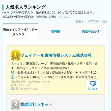
人気求人ランキング
dodaに掲載中の求人を、応募数順にランキング形式でご紹介します。
※応募数が同数の場合は、新着順に表示しています。
更新日：
2026/8/7（金）
通信キャリア・ISP・デー
宮崎県
英語を活かす
タセンター
ジェイアール東海情報システム株式会社
【名古屋／JR東海グループ】事務総合職／総務・人事・採用・経
理・契約等バックオフィス業務経験者歓迎！
＜勤務地詳細1＞本社住所：愛知県名古屋市中村区名駅4-4-10 名古屋クロスコートタワー14F勤務地最寄駅：JR東海道本線／名古屋駅受動喫煙対策：屋内喫煙可能場所あり＜勤務地詳細2＞名古屋基幹システム本部住所：愛知県名古屋市東区東大曽根町46番30号 勤務地最寄駅：JR中央線／大曽根駅受動喫煙対策：敷地内喫煙可能場所あり＜勤務地詳細3＞名古屋業務システム本部住所：愛知県名古屋市東区東大曽根町46番30号 勤務地最寄駅：JR中央線／大曽根駅受動喫煙対策：敷地内喫煙可能場所あり変更の範囲：会社の定める事業所（リモートワーク含む）
＜予定年収＞480万円～600万円＜賃金形態＞月給制補足事項なし＜賃金内訳＞月額（基本給）：246,600円～330,000円＜月給＞246,600円～330,000円＜昇給有無＞有＜残業手当＞有＜給与補足＞年収例（諸手当込み）530万円(27歳／入社5年目)580万円(30歳／入社8年目)■昇給：年1回■賞与：年2回（6月、12月）※過去実績5.45ケ月分賃金はあくまでも目安の金額であり、選考を通じて上下する可能性があります。月給(月額)は固定手当を含めた表記です。
掲載予定期間：
2026/7/13（月）
〜
2026/10/11（日）
気になる
更新日：
2026/8/5（水）
株式会社ラネット