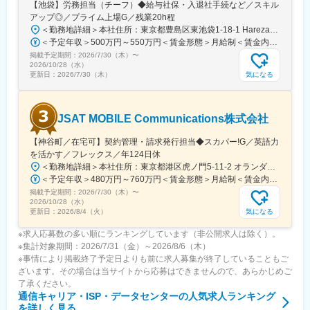
【池袋】労務担当（チーフ）◆給与社保・入退社手続など／スキル
アップ◎／プライム上場G／残業20h程
＜勤務地詳細＞本社住所：東京都豊島区東池袋1-18-1 HarezaTower15F、16F勤務地最寄駅：各線／池袋駅受動喫煙対策：屋内喫煙可能場所あり変更の範囲：会社の定める事業所（リモートワーク含む）
＜予定年収＞500万円～550万円＜賃金形態＞月給制＜賃金内訳＞月額（基本給）：295,000円～344,000円その他固定手当/月：10,000円＜月給＞305,000円～354,000円＜昇給有無＞有＜残業手当＞有＜給与補足＞■給与改定：年1回（1月） 期中に昇格がある場合は、昇格に伴う昇給あり。■賞与：年2回（7月、12月／過去実績3ヶ月）賃金はあくまでも目安の金額であり、選考を通じて上下する可能性があります。月給(月額)は固定手当を含めた表記です。
掲載予定期間：
2026/7/30（木）
〜
2026/10/28（水）
気になる
更新日：
2026/7/30（木）
JSAT MOBILE Communications株式会社
【神谷町／在宅可】契約管理・請求発行担当◆スカパー!G／英語力
を活かす／フレックス／年124日休
＜勤務地詳細＞本社住所：東京都港区虎ノ門5-11-2 オランダヒルズ森タワー19F勤務地最寄駅：日比谷線／神谷町駅受動喫煙対策：屋内全面禁煙変更の範囲：会社の定める事業所（リモートワーク含む）
＜予定年収＞480万円～760万円＜賃金形態＞月給制＜賃金内訳＞月額（基本給）：240,000円～379,000円＜月給＞240,000円～379,000円＜昇給有無＞有＜残業手当＞有＜給与補足＞※上記想定年収は、月20時間の残業及び年間月額基本給6ヶ月分の賞与を見込んだ金額です。※前職給与考慮します。また上記金額は選考を通じて前後する可能性があります。■賞与：あり（半期ごとの実績に応じて支給）賃金はあくまでも目安の金額であり、選考を通じて上下する可能性があります。月給(月額)は固定手当を含めた表記です。
掲載予定期間：
2026/7/30（木）
〜
2026/10/28（水）
気になる
更新日：
2026/8/4（火）
※求人応募数の多い順にランキングしています（非公開求人は除く）。
※集計対象期間：2026/7/31（金）～2026/8/6（木）
※事情により掲載終了予定日よりも前に求人募集が終了していることもご
ざいます。その場合は当サイトから応募はできませんので、あらかじめご
了承ください。
通信キャリア・ISP・データセンター
の人気求人ランキング
を詳しく見る